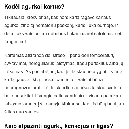
Kodėl agurkai kartūs?
Tikriausiai kiekvienas, kas nors kartą ragavo kartaus
agurko, žino tą nemalonų poskonį, kuris lieka burnoje. Ir,
deja, toks vaisius jau nebebus tinkamas nei salotoms, nei
rauginimui.
Kartumas atsiranda dėl streso – per dideli temperatūrų
svyravimai, nereguliarus laistymas, trąšų perteklius arba jų
trūkumas. Aš pastebėjau, kad jei laistau netolygiai – vieną
kartą gausiai, kitą – visai pamirštu – vaisiai būna
neprognozuojami. Dėl to šiandien agurkus laistau švelniai,
bet nuosekliai. Ir vengiu šaltu vandeniu – visada palaikau
laistymo vandenį šiltnamyje kibiruose, kad jis būtų bent jau
šiltas nuo saulės.
Kaip atpažinti agurkų kenkėjus ir ligas?