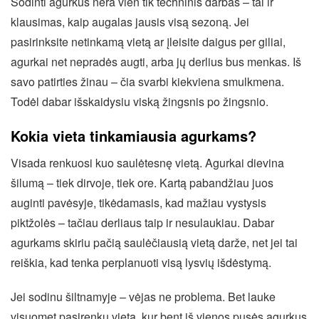
Sodinti agurkus nėra vien tik techninis darbas – tai ir
klausimas, kaip augalas jausis visą sezoną. Jei
pasirinksite netinkamą vietą ar įleisite daigus per giliai,
agurkai net nepradės augti, arba jų derlius bus menkas. Iš
savo patirties žinau – čia svarbi kiekviena smulkmena.
Todėl dabar išskaidysiu viską žingsnis po žingsnio.
Kokia vieta tinkamiausia agurkams?
Visada renkuosi kuo saulėtesnę vietą. Agurkai dievina
šilumą – tiek dirvoje, tiek ore. Kartą pabandžiau juos
auginti pavėsyje, tikėdamasis, kad mažiau vystysis
piktžolės – tačiau derliaus taip ir nesulaukiau. Dabar
agurkams skiriu pačią saulėčiausią vietą darže, net jei tai
reiškia, kad tenka perplanuoti visą lysvių išdėstymą.
Jei sodinu šiltnamyje – vėjas ne problema. Bet lauke
visuomet pasirenku vietą, kur bent iš vienos pusės agurkus