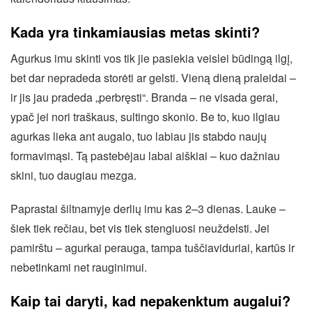
Kada yra tinkamiausias metas skinti?
Agurkus imu skinti vos tik jie pasiekia veislei būdingą ilgį,
bet dar nepradeda storėti ar gelsti. Vieną dieną praleidai –
ir jis jau pradeda „perbręsti“. Branda – ne visada gerai,
ypač jei nori traškaus, sultingo skonio. Be to, kuo ilgiau
agurkas lieka ant augalo, tuo labiau jis stabdo naujų
formavimąsi. Tą pastebėjau labai aiškiai – kuo dažniau
skini, tuo daugiau mezga.
Paprastai šiltnamyje derlių imu kas 2–3 dienas. Lauke –
šiek tiek rečiau, bet vis tiek stengiuosi neuždelsti. Jei
pamirštu – agurkai perauga, tampa tuščiaviduriai, kartūs ir
nebetinkami net rauginimui.
Kaip tai daryti, kad nepakenktum augalui?