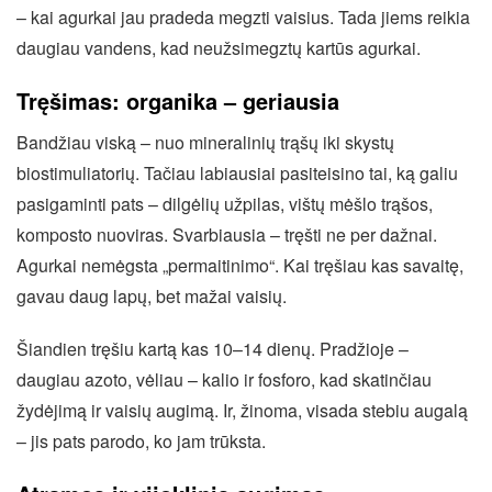
– kai agurkai jau pradeda megzti vaisius. Tada jiems reikia
daugiau vandens, kad neužsimegztų kartūs agurkai.
Tręšimas: organika – geriausia
Bandžiau viską – nuo mineralinių trąšų iki skystų
biostimuliatorių. Tačiau labiausiai pasiteisino tai, ką galiu
pasigaminti pats – dilgėlių užpilas, vištų mėšlo trąšos,
komposto nuoviras. Svarbiausia – tręšti ne per dažnai.
Agurkai nemėgsta „permaitinimo“. Kai tręšiau kas savaitę,
gavau daug lapų, bet mažai vaisių.
Šiandien tręšiu kartą kas 10–14 dienų. Pradžioje –
daugiau azoto, vėliau – kalio ir fosforo, kad skatinčiau
žydėjimą ir vaisių augimą. Ir, žinoma, visada stebiu augalą
– jis pats parodo, ko jam trūksta.