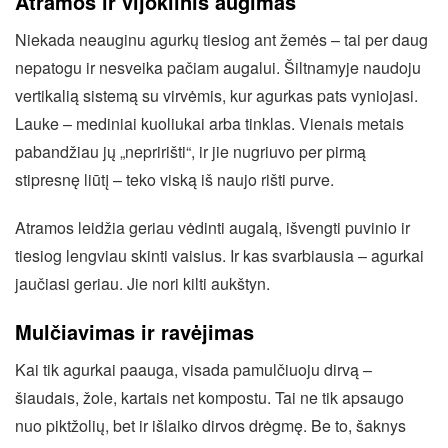
Atramos ir vijoklinis augimas
Niekada neauginu agurkų tiesiog ant žemės – tai per daug
nepatogu ir nesveika pačiam augalui. Šiltnamyje naudoju
vertikalią sistemą su virvėmis, kur agurkas pats vyniojasi.
Lauke – mediniai kuoliukai arba tinklas. Vienais metais
pabandžiau jų „nepririšti“, ir jie nugriuvo per pirmą
stipresnę liūtį – teko viską iš naujo rišti purve.
Atramos leidžia geriau vėdinti augalą, išvengti puvinio ir
tiesiog lengviau skinti vaisius. Ir kas svarbiausia – agurkai
jaučiasi geriau. Jie nori kilti aukštyn.
Mulčiavimas ir ravėjimas
Kai tik agurkai paauga, visada pamulčiuoju dirvą –
šiaudais, žole, kartais net kompostu. Tai ne tik apsaugo
nuo piktžolių, bet ir išlaiko dirvos drėgmę. Be to, šaknys