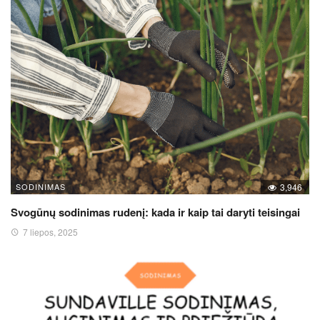
SODINIMAS
3,946
Svogūnų sodinimas rudenį: kada ir kaip tai daryti teisingai
7 liepos, 2025