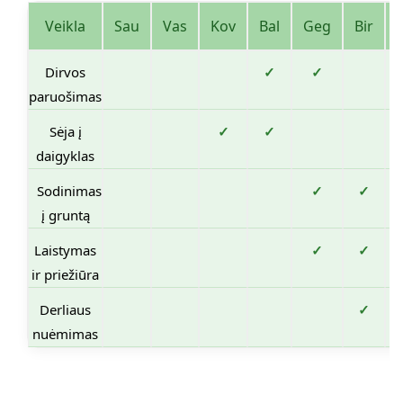
Veikla
Sau
Vas
Kov
Bal
Geg
Bir
L
Dirvos
✓
✓
paruošimas
Sėja į
✓
✓
daigyklas
Sodinimas
✓
✓
į gruntą
Laistymas
✓
✓
ir priežiūra
Derliaus
✓
nuėmimas