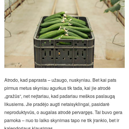
Atrodo, kad paprasta – užaugo, nuskyniau. Bet kai pats
pirmus metus skyniau agurkus tik tada, kai jie atrodė
„gražūs“, net neįtariau, kad padariau meškos paslaugą
likusiems. Jie pradėjo augti netaisyklingai, pasidarė
neproduktyvūs, o augalas atrodė pervargęs. Tai buvo gera
pamoka – nuo to laiko skynimas tapo ne tik įrankio, bet ir
kalendoriaus klausimas.