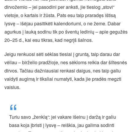
dirvožemio – jei pasodini per anksti, jie tiesiog „stovi“
vietoje, o kartais ir žūsta. Pats esu taip praradęs ištisą
lysvę – išėjau pasitikėti kalendoriumi, o ne žeme. Dabar
agurkus į lauką sodinu tik po šventų ledinių – apie gegužės
20–25 d., kai esu tikras, kad negrįš šalnos.
Jeigu renkuosi sėti sėklas tiesiai į gruntą, taip darau dar
vėliau – birželio pradžioje, nes sėkloms reikia dar šiltesnės
dirvos. Tačiau dažniausiai renkasi daigus, nes taip galiu
valdyti augimą ir tiksliai numatyti, kada jie pradės megzti
vaisius.
Turiu savo „ženklą“: jei vakare išeinu į daržą ir galiu
basa koja įbristi į lysvę – reiškia, jau galima sodinti