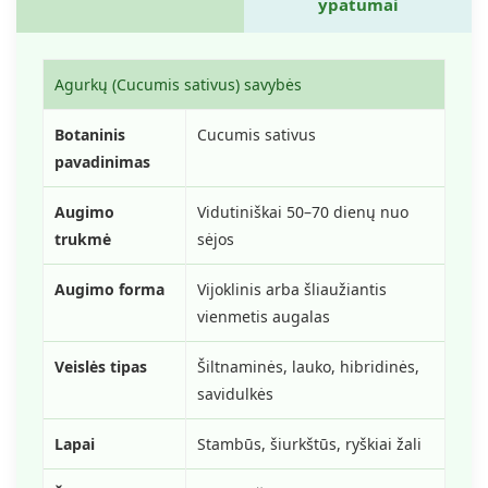
ypatumai
Agurkų (Cucumis sativus) savybės
Botaninis
Cucumis sativus
pavadinimas
Augimo
Vidutiniškai 50–70 dienų nuo
trukmė
sėjos
Augimo forma
Vijoklinis arba šliaužiantis
vienmetis augalas
Veislės tipas
Šiltnaminės, lauko, hibridinės,
savidulkės
Lapai
Stambūs, šiurkštūs, ryškiai žali