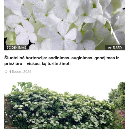
SODINIMAS
5,659
Šluotelinė hortenzija: sodinimas, auginimas, genėjimas ir
priežiūra – viskas, ką turite žinoti
4 liepos, 2025