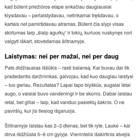
kad būtent priežiūros etape anksčiau daugiausiai
klysdavau – perlaistydavau, netinkamai tręšdavau, o
kartais net pamiršdavau atramas. Būtent čia slypi visas
skirtumas tarp „šiaip agurkų“ ir tokių, kuriuos nuskynęs nori
valgyti iškart, stovėdamas šiltnamyje.
Laistymas: nei per mažai, nei per daug
Pats didžiausias iššūkis – rasti balansą. Kai buvau dar tik
pradedantis daržininkas, galvojau, kad kuo daugiau laistysi
– tuo geriau. Rezultatas? Lapai tapo blyškūs, augalai lėtai
augo, o vaisiai buvo vandeningi ir be skonio. Dabar laistau
retai, bet giliai – taip, kad vanduo pasiektų šaknis. O ne
paviršių, kur jis tiesiog išgaruoja.
Šiltnamyje laistau kas 2–3 dienas, bet tik ryte. Lauke – kai
dirva išdžiūsta 5–6 cm gylyje. Vienintelis išskirtinis atvejis