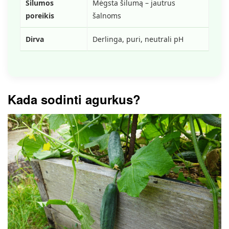
Šilumos
Mėgsta šilumą – jautrus
poreikis
šalnoms
Dirva
Derlinga, puri, neutrali pH
Kada sodinti agurkus?