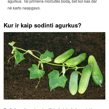
agurkus. Tai primena močiutės būdą, bet kol kas dar
nė karto neapgavo.
Kur ir kaip sodinti agurkus?