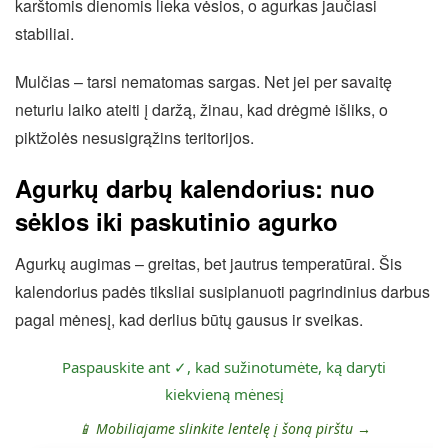
karštomis dienomis lieka vėsios, o agurkas jaučiasi
stabiliai.
Mulčias – tarsi nematomas sargas. Net jei per savaitę
neturiu laiko ateiti į daržą, žinau, kad drėgmė išliks, o
piktžolės nesusigrąžins teritorijos.
Agurkų darbų kalendorius: nuo
sėklos iki paskutinio agurko
Agurkų augimas – greitas, bet jautrus temperatūrai. Šis
kalendorius padės tiksliai susiplanuoti pagrindinius darbus
pagal mėnesį, kad derlius būtų gausus ir sveikas.
Paspauskite ant ✓, kad sužinotumėte, ką daryti
kiekvieną mėnesį
📱 Mobiliajame slinkite lentelę į šoną pirštu →