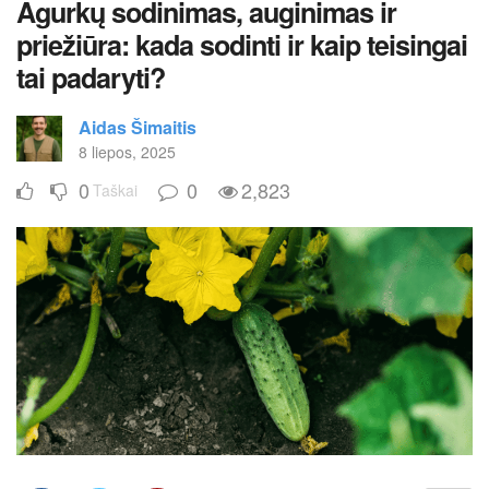
Agurkų sodinimas, auginimas ir
priežiūra: kada sodinti ir kaip teisingai
tai padaryti?
Aidas Šimaitis
8 liepos, 2025
0
0
2,823
Taškai