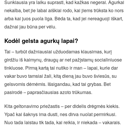
Sunkiausia yra laiku suprasti, kad kažkas negerai. Agurkai
nekalba, bet jie labai aiškiai rodo, kai jiems trūksta ko nors
arba kai juos puola liga. Bėda ta, kad jei nereaguoji iškart,
dažnai jau būna per vėlu.
Kodėl gelsta agurkų lapai?
Tai – turbūt dažniausiai užduodamas klausimas, kurį
girdžiu iš kaimynų, draugų ar net pažįstamų socialiniuose
tinkluose. Pirmą kartą tai nutiko ir man – lapai, kurie dar
vakar buvo tamsiai žali, kitą dieną jau buvo šviesūs, su
gelsvomis dėmėmis. Išsigandau, kad tai grybas. Bet
pasirodė – paprasčiausias azoto trūkumas.
Kita geltonavimo priežastis – per didelis drėgmės kiekis.
Ypač kai šaknys ima dusti, nes dirva nuolat permirkusi.
Nuo tada laistau tik tada, kai reikia, ir niekada – vakarais.