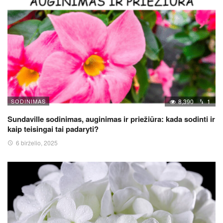
SODINIMAS
8,390
1
Sundaville sodinimas, auginimas ir priežiūra: kada sodinti ir
kaip teisingai tai padaryti?
6 birželio, 2025