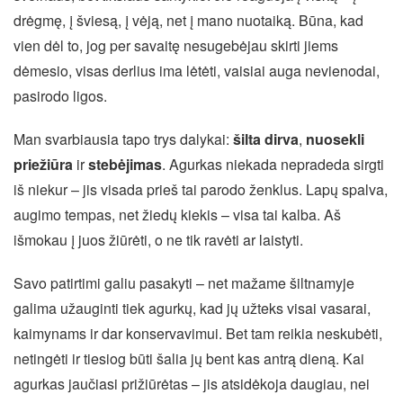
drėgmę, į šviesą, į vėją, net į mano nuotaiką. Būna, kad
vien dėl to, jog per savaitę nesugebėjau skirti jiems
dėmesio, visas derlius ima lėtėti, vaisiai auga nevienodai,
pasirodo ligos.
Man svarbiausia tapo trys dalykai:
šilta dirva
,
nuosekli
priežiūra
ir
stebėjimas
. Agurkas niekada nepradeda sirgti
iš niekur – jis visada prieš tai parodo ženklus. Lapų spalva,
augimo tempas, net žiedų kiekis – visa tai kalba. Aš
išmokau į juos žiūrėti, o ne tik ravėti ar laistyti.
Savo patirtimi galiu pasakyti – net mažame šiltnamyje
galima užauginti tiek agurkų, kad jų užteks visai vasarai,
kaimynams ir dar konservavimui. Bet tam reikia neskubėti,
netingėti ir tiesiog būti šalia jų bent kas antrą dieną. Kai
agurkas jaučiasi prižiūrėtas – jis atsidėkoja daugiau, nei