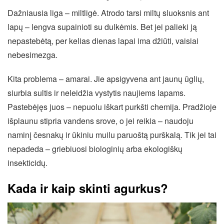
Dažniausia liga – miltligė. Atrodo tarsi miltų sluoksnis ant
lapų – lengva supainioti su dulkėmis. Bet jei palieki ją
nepastebėtą, per kelias dienas lapai ima džiūti, vaisiai
nebesimezga.
Kita problema – amarai. Jie apsigyvena ant jaunų ūglių,
siurbia sultis ir neleidžia vystytis naujiems lapams.
Pastebėjęs juos – nepuolu iškart purkšti chemija. Pradžioje
išplaunu stipria vandens srove, o jei reikia – naudoju
naminį česnakų ir ūkiniu muilu paruoštą purškalą. Tik jei tai
nepadeda – griebiuosi biologinių arba ekologiškų
insekticidų.
Kada ir kaip skinti agurkus?