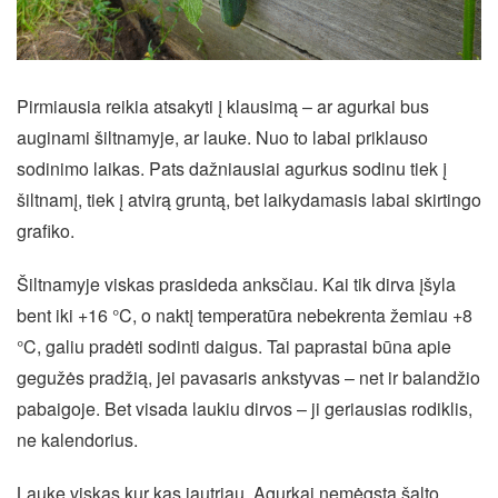
Pirmiausia reikia atsakyti į klausimą – ar agurkai bus
auginami šiltnamyje, ar lauke. Nuo to labai priklauso
sodinimo laikas. Pats dažniausiai agurkus sodinu tiek į
šiltnamį, tiek į atvirą gruntą, bet laikydamasis labai skirtingo
grafiko.
Šiltnamyje viskas prasideda anksčiau. Kai tik dirva įšyla
bent iki +16 °C, o naktį temperatūra nebekrenta žemiau +8
°C, galiu pradėti sodinti daigus. Tai paprastai būna apie
gegužės pradžią, jei pavasaris ankstyvas – net ir balandžio
pabaigoje. Bet visada laukiu dirvos – ji geriausias rodiklis,
ne kalendorius.
Lauke viskas kur kas jautriau. Agurkai nemėgsta šalto