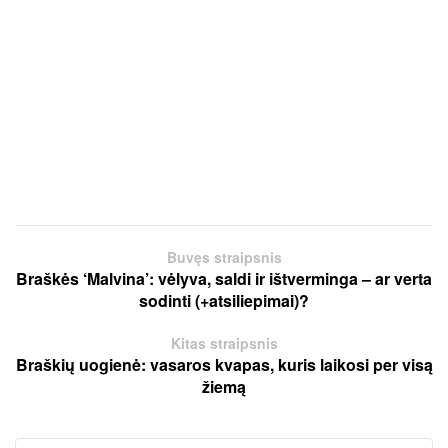
Buvęs straipsnis
Braškės ‘Malvina’: vėlyva, saldi ir ištverminga – ar verta
sodinti (+atsiliepimai)?
Kitas straipsnis
Braškių uogienė: vasaros kvapas, kuris laikosi per visą
žiemą