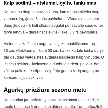
Kaip sodinti – atstumai, gylis, tankumas
Kai sodinu daigus, visada žiūriu, kad daigo kaklelis būtų
viename lygyje su žemės paviršiumi. Vienais metais per
daug įleidau – ir keli stiprūs augalai per savaitę supuvo. Jei
dirva lengva – daigą net šiek tiek iškeliu virš paviršiaus.
Atstumus skaičiuoju pagal veislę: kompaktiškoms – apie
30 cm, vijoklinėms – bent 50 cm. Lauke kartais tenka daryti
dar daugiau vietos, nes augalas išsiplečia kaip vynuogė. O
jei sėju sėklas – kiekvienoje duobutėje dedu po 2–3, bet
vėliau palieku tik stipriausią. Taip gaunu tvirtą augalą be
konkurencijos šaknyse.
Agurkų priežiūra sezono metu
Kai agurkai jau įsišakniję, pats laikas pasirūpinti, kad jie
augtų be streso ir duotų kuo didesnį derlių. Turiu pripažinti,