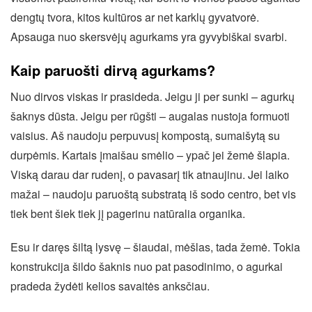
dengtų tvora, kitos kultūros ar net karklų gyvatvorė.
Apsauga nuo skersvėjų agurkams yra gyvybiškai svarbi.
Kaip paruošti dirvą agurkams?
Nuo dirvos viskas ir prasideda. Jeigu ji per sunki – agurkų
šaknys dūsta. Jeigu per rūgšti – augalas nustoja formuoti
vaisius. Aš naudoju perpuvusį kompostą, sumaišytą su
durpėmis. Kartais įmaišau smėlio – ypač jei žemė šlapia.
Viską darau dar rudenį, o pavasarį tik atnaujinu. Jei laiko
mažai – naudoju paruoštą substratą iš sodo centro, bet vis
tiek bent šiek tiek jį pagerinu natūralia organika.
Esu ir daręs šiltą lysvę – šiaudai, mėšlas, tada žemė. Tokia
konstrukcija šildo šaknis nuo pat pasodinimo, o agurkai
pradeda žydėti kelios savaitės anksčiau.