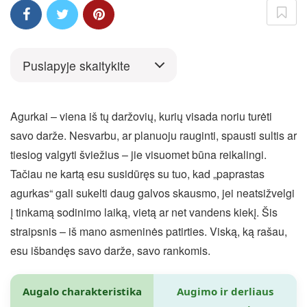
Puslapyje skaitykite
Agurkai – viena iš tų daržovių, kurių visada noriu turėti
savo darže. Nesvarbu, ar planuoju rauginti, spausti sultis ar
tiesiog valgyti šviežius – jie visuomet būna reikalingi.
Tačiau ne kartą esu susidūręs su tuo, kad „paprastas
agurkas“ gali sukelti daug galvos skausmo, jei neatsižvelgi
į tinkamą sodinimo laiką, vietą ar net vandens kiekį. Šis
straipsnis – iš mano asmeninės patirties. Viską, ką rašau,
esu išbandęs savo darže, savo rankomis.
Augalo charakteristika
Augimo ir derliaus