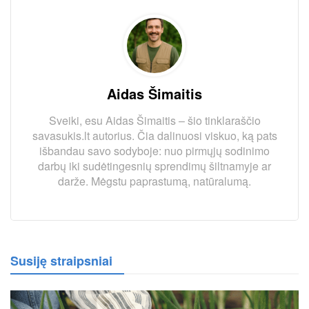
Aidas Šimaitis
Sveiki, esu Aidas Šimaitis – šio tinklaraščio
savasukis.lt autorius. Čia dalinuosi viskuo, ką pats
išbandau savo sodyboje: nuo pirmųjų sodinimo
darbų iki sudėtingesnių sprendimų šiltnamyje ar
darže. Mėgstu paprastumą, natūralumą.
Susiję straipsniai