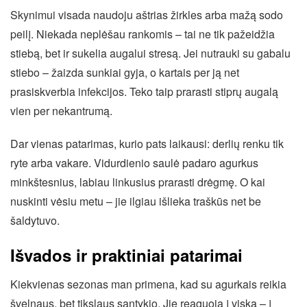
Skynimui visada naudoju aštrias žirkles arba mažą sodo
peilį. Niekada neplėšau rankomis – tai ne tik pažeidžia
stiebą, bet ir sukelia augalui stresą. Jei nutrauki su gabalu
stiebo – žaizda sunkiai gyja, o kartais per ją net
prasiskverbia infekcijos. Teko taip prarasti stiprų augalą
vien per nekantrumą.
Dar vienas patarimas, kurio pats laikausi: derlių renku tik
ryte arba vakare. Vidurdienio saulė padaro agurkus
minkštesnius, labiau linkusius prarasti drėgmę. O kai
nuskinti vėsiu metu – jie ilgiau išlieka traškūs net be
šaldytuvo.
Išvados ir praktiniai patarimai
Kiekvienas sezonas man primena, kad su agurkais reikia
švelnaus, bet tikslaus santykio. Jie reaguoja į viską – į