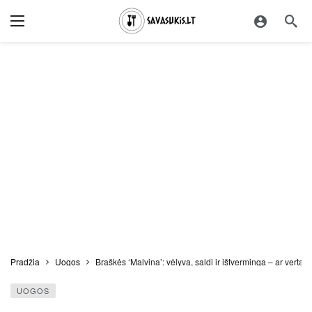
Pradžia
Uogos
Braškės ‘Malvina’: vėlyva, saldi ir ištverminga – ar verta s
UOGOS