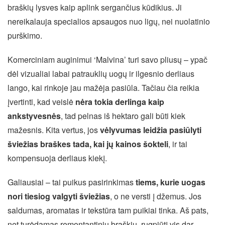
braškių lysves kaip aplink sergančius kūdikius. Ji
nereikalauja specialios apsaugos nuo ligų, nei nuolatinio
purškimo.
Komerciniam auginimui ‘Malvina’ turi savo pliusų – ypač
dėl vizualiai labai patrauklių uogų ir ilgesnio derliaus
lango, kai rinkoje jau mažėja pasiūla. Tačiau čia reikia
įvertinti, kad veislė
nėra tokia derlinga kaip
ankstyvesnės
, tad pelnas iš hektaro gali būti kiek
mažesnis. Kita vertus, jos
vėlyvumas leidžia pasiūlyti
šviežias braškes tada, kai jų kainos šokteli
, ir tai
kompensuoja derliaus kiekį.
Galiausiai – tai puikus pasirinkimas
tiems, kurie uogas
nori tiesiog valgyti šviežias
, o ne versti į džemus. Jos
saldumas, aromatas ir tekstūra tam puikiai tinka. Aš pats,
net turėdamas remontantinių braškių, rugpjūtį vis dar