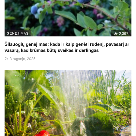
GENĖJIMAS
2,397
Šilauogių genėjimas: kada ir kaip genėti rudenį, pavasarį ar
vasarą, kad krūmas būtų sveikas ir derlingas
3 rugsėjo, 2025