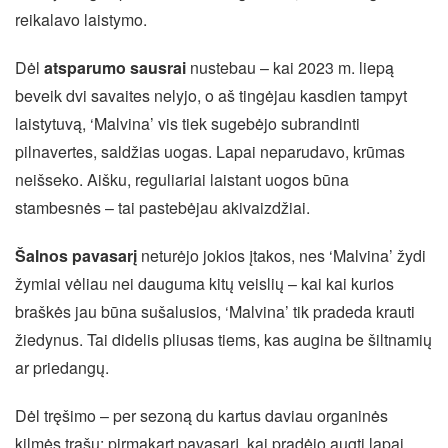
reikalavo laistymo.
Dėl
atsparumo sausrai
nustebau – kai 2023 m. liepą
beveik dvi savaites nelyjo, o aš tingėjau kasdien tampyt
laistytuvą, ‘Malvina’ vis tiek sugebėjo subrandinti
pilnavertes, saldžias uogas. Lapai neparudavo, krūmas
neišseko. Aišku, reguliariai laistant uogos būna
stambesnės – tai pastebėjau akivaizdžiai.
Šalnos pavasarį
neturėjo jokios įtakos, nes ‘Malvina’ žydi
žymiai vėliau nei dauguma kitų veislių – kai kai kurios
braškės jau būna sušalusios, ‘Malvina’ tik pradeda krauti
žiedynus. Tai didelis pliusas tiems, kas augina be šiltnamių
ar priedangų.
Dėl tręšimo – per sezoną du kartus daviau organinės
kilmės trąšų: pirmąkart pavasarį, kai pradėjo augti lapai,