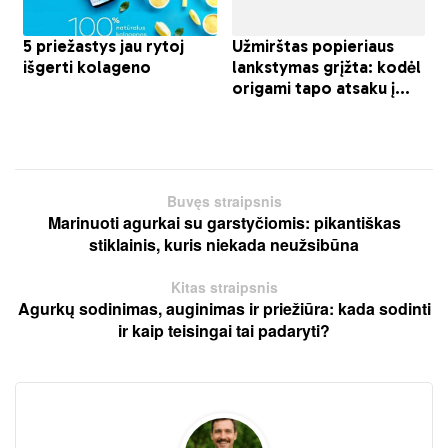
Buvęs straipsnis
Marinuoti agurkai su garstyčiomis: pikantiškas
stiklainis, kuris niekada neužsibūna
Kitas straipsnis
Agurkų sodinimas, auginimas ir priežiūra: kada sodinti
ir kaip teisingai tai padaryti?