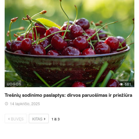
UOGOS
681
Trešnių sodinimo paslaptys: dirvos paruošimas ir priežiūra
14 lapkričio, 2025
BUVĘS
KITAS
1
iš
3