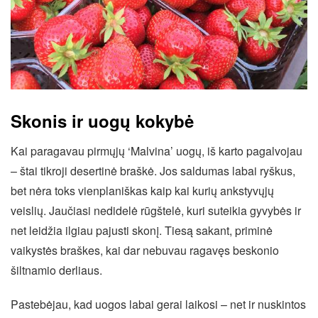
Skonis ir uogų kokybė
Kai paragavau pirmųjų ‘Malvina’ uogų, iš karto pagalvojau
– štai tikroji desertinė braškė. Jos saldumas labai ryškus,
bet nėra toks vienplaniškas kaip kai kurių ankstyvųjų
veislių. Jaučiasi nedidelė rūgštelė, kuri suteikia gyvybės ir
net leidžia ilgiau pajusti skonį. Tiesą sakant, priminė
vaikystės braškes, kai dar nebuvau ragavęs beskonio
šiltnamio derliaus.
Pastebėjau, kad uogos labai gerai laikosi – net ir nuskintos