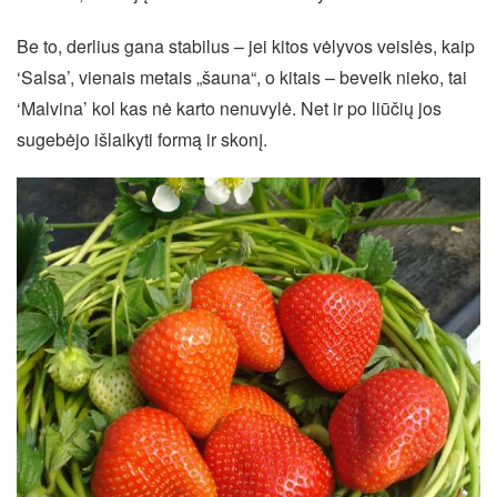
Be to, derlius gana stabilus – jei kitos vėlyvos veislės, kaip
‘Salsa’, vienais metais „šauna“, o kitais – beveik nieko, tai
‘Malvina’ kol kas nė karto nenuvylė. Net ir po liūčių jos
sugebėjo išlaikyti formą ir skonį.