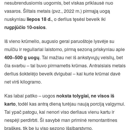
nesubrendusiomis uogomis, bet viskas priklausė nuo
vasaros. Šiltais metais (pvz., 2022 m.) pirmąją uogą
nuskyniau
liepos 18 d.
, o derlius tęsėsi beveik iki
rugpjūčio 10-osios
.
Iš vieno krūmelio, augusio gerai paruoštoje lysvėje su
mulčiu ir reguliariai laistomo, pirmą sezoną priskyniau apie
400–500 g uogų
. Tai mažiau nei iš ankstyvųjų veislių, bet
čia svarbu – tai buvo pirmametis krūmas. Antraisiais metais
derlius šoktelėjo beveik dvigubai – kai kurie krūmai davė
net virš kilogramo.
Kas labai patiko – uogos
noksta tolygiai, ne visos iš
karto
, todėl kas antrą dieną turėjau naują porciją valgymui.
Tai ypač patogu, kai nenori viso derliaus vienu kartu ir
nespėji perdirbti. Ši savybė man priminė remontantines
braškes, tik be jų viso sezono išsibarstymo.