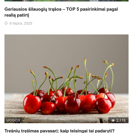
Geriausios šilauogių trąšos – TOP 5 pasirinkimai pagal
realią patirtį
9 liepos, 2025
UOGOS
2,178
Trešnių tręšimas pavasarį: kaip teisingai tai padaryti?