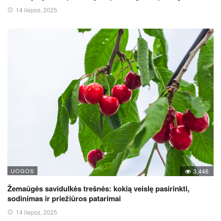
14 liepos, 2025
UOGOS
3,446
Žemaūgės savidulkės trešnės: kokią veislę pasirinkti,
sodinimas ir priežiūros patarimai
14 liepos, 2025