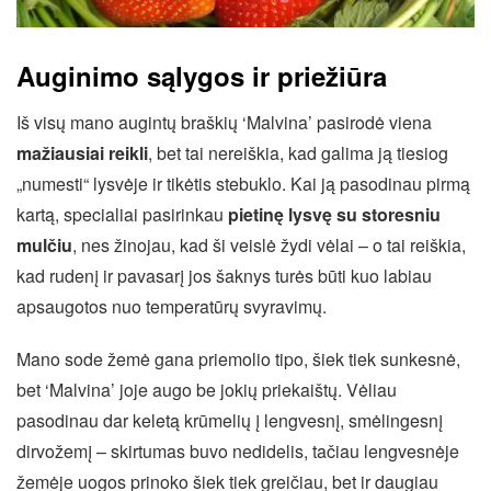
Auginimo sąlygos ir priežiūra
Iš visų mano augintų braškių ‘Malvina’ pasirodė viena
mažiausiai reikli
, bet tai nereiškia, kad galima ją tiesiog
„numesti“ lysvėje ir tikėtis stebuklo. Kai ją pasodinau pirmą
kartą, specialiai pasirinkau
pietinę lysvę su storesniu
mulčiu
, nes žinojau, kad ši veislė žydi vėlai – o tai reiškia,
kad rudenį ir pavasarį jos šaknys turės būti kuo labiau
apsaugotos nuo temperatūrų svyravimų.
Mano sode žemė gana priemolio tipo, šiek tiek sunkesnė,
bet ‘Malvina’ joje augo be jokių priekaištų. Vėliau
pasodinau dar keletą krūmelių į lengvesnį, smėlingesnį
dirvožemį – skirtumas buvo nedidelis, tačiau lengvesnėje
žemėje uogos prinoko šiek tiek greičiau, bet ir daugiau