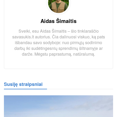
Aidas Šimaitis
Sveiki, esu Aidas Šimaitis – šio tinklaraščio
savasukis.lt autorius. Čia dalinuosi viskuo, ką pats
išbandau savo sodyboje: nuo pirmųjų sodinimo
darbų iki sudėtingesnių sprendimų šiltnamyje ar
darže. Mėgstu paprastumą, natūralumą.
Susiję straipsniai