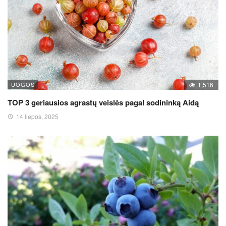
UOGOS
1,516
TOP 3 geriausios agrastų veislės pagal sodininką Aidą
14 liepos, 2025