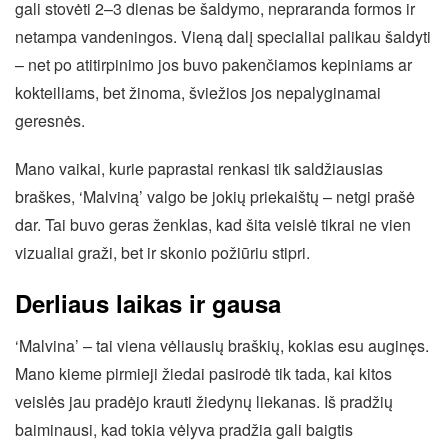
gali stovėti 2–3 dienas be šaldymo, nepraranda formos ir
netampa vandeningos. Vieną dalį specialiai palikau šaldyti
– net po atitirpinimo jos buvo pakenčiamos kepiniams ar
kokteiliams, bet žinoma, šviežios jos nepalyginamai
geresnės.
Mano vaikai, kurie paprastai renkasi tik saldžiausias
braškes, ‘Malviną’ valgo be jokių priekaištų – netgi prašė
dar. Tai buvo geras ženklas, kad šita veislė tikrai ne vien
vizualiai graži, bet ir skonio požiūriu stipri.
Derliaus laikas ir gausa
‘Malvina’ – tai viena vėliausių braškių, kokias esu auginęs.
Mano kieme pirmieji žiedai pasirodė tik tada, kai kitos
veislės jau pradėjo krauti žiedynų liekanas. Iš pradžių
baiminausi, kad tokia vėlyva pradžia gali baigtis