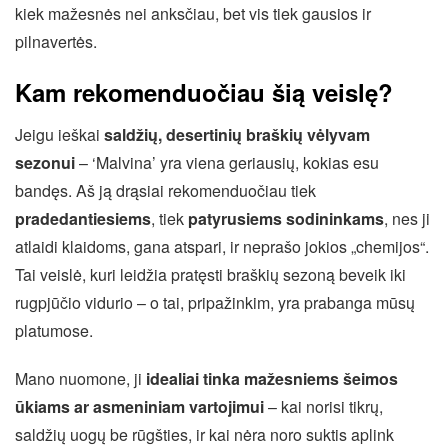
kiek mažesnės nei anksčiau, bet vis tiek gausios ir
pilnavertės.
Kam rekomenduočiau šią veislę?
Jeigu ieškai
saldžių, desertinių braškių vėlyvam
sezonui
– ‘Malvina’ yra viena geriausių, kokias esu
bandęs. Aš ją drąsiai rekomenduočiau tiek
pradedantiesiems
, tiek
patyrusiems sodininkams
, nes ji
atlaidi klaidoms, gana atspari, ir neprašo jokios „chemijos“.
Tai veislė, kuri leidžia pratęsti braškių sezoną beveik iki
rugpjūčio vidurio – o tai, pripažinkim, yra prabanga mūsų
platumose.
Mano nuomone, ji
idealiai tinka mažesniems šeimos
ūkiams ar asmeniniam vartojimui
– kai norisi tikrų,
saldžių uogų be rūgšties, ir kai nėra noro suktis aplink