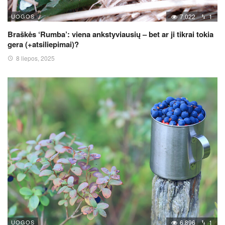
UOGOS
7,022
1
Braškės ‘Rumba’: viena ankstyviausių – bet ar ji tikrai tokia
gera (+atsiliepimai)?
8 liepos, 2025
UOGOS
6,896
1