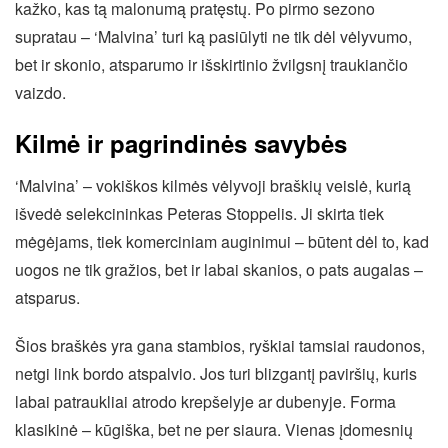
kažko, kas tą malonumą pratęstų. Po pirmo sezono
supratau – ‘Malvina’ turi ką pasiūlyti ne tik dėl vėlyvumo,
bet ir skonio, atsparumo ir išskirtinio žvilgsnį traukiančio
vaizdo.
Kilmė ir pagrindinės savybės
‘Malvina’ – vokiškos kilmės vėlyvoji braškių veislė, kurią
išvedė selekcininkas Peteras Stoppelis. Ji skirta tiek
mėgėjams, tiek komerciniam auginimui – būtent dėl to, kad
uogos ne tik gražios, bet ir labai skanios, o pats augalas –
atsparus.
Šios braškės yra gana stambios, ryškiai tamsiai raudonos,
netgi link bordo atspalvio. Jos turi blizgantį paviršių, kuris
labai patraukliai atrodo krepšelyje ar dubenyje. Forma
klasikinė – kūgiška, bet ne per siaura. Vienas įdomesnių