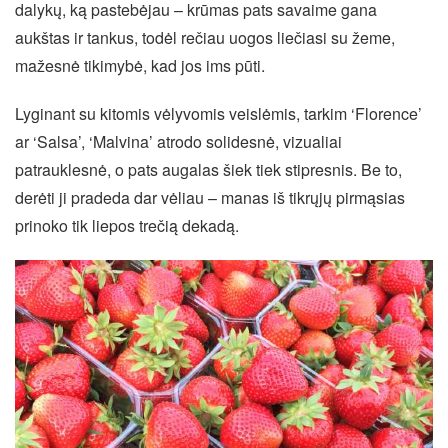
dalykų, ką pastebėjau – krūmas pats savaime gana
aukštas ir tankus, todėl rečiau uogos liečiasi su žeme,
mažesnė tikimybė, kad jos ims pūti.
Lyginant su kitomis vėlyvomis veislėmis, tarkim ‘Florence’
ar ‘Salsa’, ‘Malvina’ atrodo solidesnė, vizualiai
patrauklesnė, o pats augalas šiek tiek stipresnis. Be to,
derėti ji pradeda dar vėliau – manas iš tikrųjų pirmąsias
prinoko tik liepos trečią dekadą.