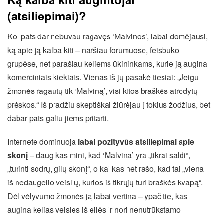
(atsiliepimai)?
Kol pats dar nebuvau ragavęs ‘Malvinos’, labai domėjausi,
ką apie ją kalba kiti – naršiau forumuose, feisbuko
grupėse, net parašiau keliems ūkininkams, kurie ją augina
komerciniais kiekiais. Vienas iš jų pasakė tiesiai: „Jeigu
žmonės ragautų tik ‘Malviną’, visi kitos braškės atrodytų
prėskos.“ Iš pradžių skeptiškai žiūrėjau į tokius žodžius, bet
dabar pats galiu jiems pritarti.
Internete dominuoja
labai pozityvūs atsiliepimai apie
skonį
– daug kas mini, kad ‘Malvina’ yra „tikrai saldi“,
„turinti sodrų, gilų skonį“, o kai kas net rašo, kad tai „viena
iš nedaugelio veislių, kurios iš tikrųjų turi braškės kvapą“.
Dėl vėlyvumo žmonės ją labai vertina – ypač tie, kas
augina kelias veisles iš eilės ir nori nenutrūkstamo