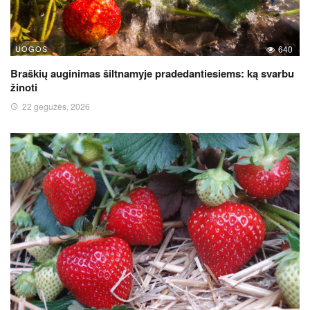
UOGOS
640
Braškių auginimas šiltnamyje pradedantiesiems: ką svarbu
žinoti
22 gegužės, 2026