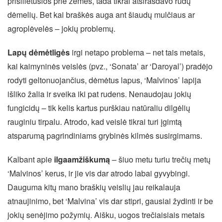
prisilietusios prie žemės, tada tikrai atsirasdavo rudų
dėmelių. Bet kai braškės auga ant šiaudų mulčiaus ar
agroplėvelės – jokių problemų.
Lapų dėmėtligės
irgi netapo problema – net tais metais,
kai kaimyninės veislės (pvz., ‘Sonata’ ar ‘Daroyal’) pradėjo
rodyti geltonuojančius, dėmėtus lapus, ‘Malvinos’ lapija
išliko žalia ir sveika iki pat rudens. Nenaudojau jokių
fungicidų – tik kelis kartus purškiau natūraliu dilgėlių
rauginiu tirpalu. Atrodo, kad veislė tikrai turi įgimtą
atsparumą pagrindiniams grybinės kilmės susirgimams.
Kalbant apie
ilgaamžiškumą
– šiuo metu turiu trečių metų
‘Malvinos’ kerus, ir jie vis dar atrodo labai gyvybingi.
Dauguma kitų mano braškių veislių jau reikalauja
atnaujinimo, bet ‘Malvina’ vis dar stipri, gausiai žydinti ir be
jokių senėjimo požymių. Aišku, uogos trečiaisiais metais