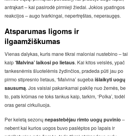
antrąkart – kai pasirodė pirmieji žiedai. Jokios ypatingos
reakcijos – augo tvarkingai, nepertręštas, neperaugęs.
Atsparumas ligoms ir
ilgaamžiškumas
Vienas dalykas, kuris mane tikrai maloniai nustebino – tai
kaip
‘Malvina’ laikosi po lietaus
. Kai kitos veislės, ypač
tankesnėmis šluotelėmis žydinčios, pradeda pūti jau po
pirmo stipresnio lietaus, ‘Malvina’ sugeba
išlaikyti uogų
sausumą
. Jos vaisiai pakankamai pakilę nuo žemės, be
to, pats krūmas ne toks tankus kaip, tarkim, ‘Polka’, todėl
oras gerai cirkuliuoja.
Per keletą sezonų
nepastebėjau rimto uogų puvinio
–
nebent kai kurios uogos buvo paslėptos po lapais ir