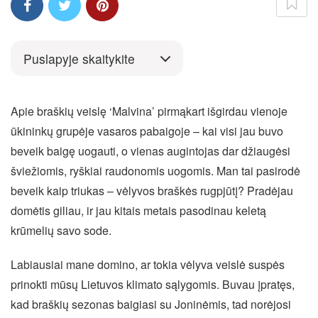
Puslapyje skaitykite
Apie braškių veislę ‘Malvina’ pirmąkart išgirdau vienoje
ūkininkų grupėje vasaros pabaigoje – kai visi jau buvo
beveik baigę uogauti, o vienas augintojas dar džiaugėsi
šviežiomis, ryškiai raudonomis uogomis. Man tai pasirodė
beveik kaip triukas – vėlyvos braškės rugpjūtį? Pradėjau
domėtis giliau, ir jau kitais metais pasodinau keletą
krūmelių savo sode.
Labiausiai mane domino, ar tokia vėlyva veislė suspės
prinokti mūsų Lietuvos klimato sąlygomis. Buvau įpratęs,
kad braškių sezonas baigiasi su Joninėmis, tad norėjosi