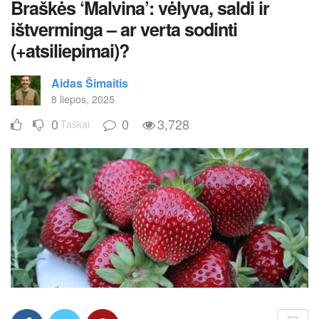
Braškės ‘Malvina’: vėlyva, saldi ir
ištverminga – ar verta sodinti
(+atsiliepimai)?
Aidas Šimaitis
8 liepos, 2025
0
0
3,728
Taškai