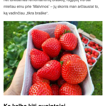
mieliau einu prie ‘Malvinos’ – jų skonis man arčiausiai to,
ką vadinčiau „tikra braške“.
Ką kalba kiti augintojai