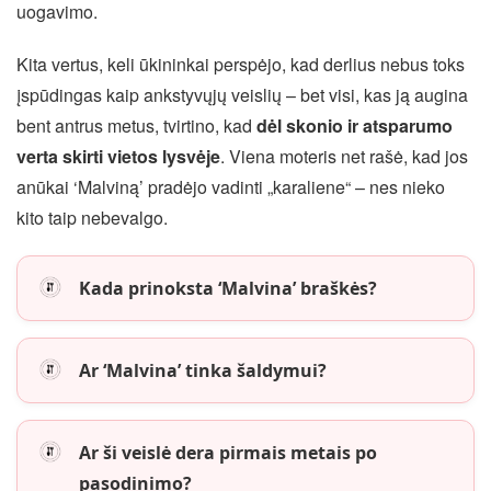
uogavimo.
Kita vertus, keli ūkininkai perspėjo, kad derlius nebus toks
įspūdingas kaip ankstyvųjų veislių – bet visi, kas ją augina
bent antrus metus, tvirtino, kad
dėl skonio ir atsparumo
verta skirti vietos lysvėje
. Viena moteris net rašė, kad jos
anūkai ‘Malviną’ pradėjo vadinti „karaliene“ – nes nieko
kito taip nebevalgo.
Kada prinoksta ‘Malvina’ braškės?
Ar ‘Malvina’ tinka šaldymui?
Ar ši veislė dera pirmais metais po
pasodinimo?