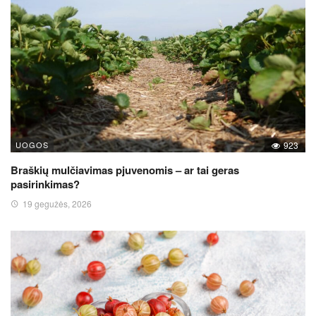
UOGOS
923
Braškių mulčiavimas pjuvenomis – ar tai geras
pasirinkimas?
19 gegužės, 2026