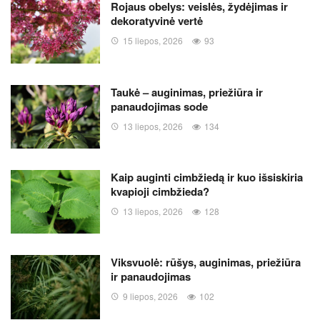
Rojaus obelys: veislės, žydėjimas ir
dekoratyvinė vertė
15 liepos, 2026
93
Taukė – auginimas, priežiūra ir
panaudojimas sode
13 liepos, 2026
134
Kaip auginti cimbžiedą ir kuo išsiskiria
kvapioji cimbžieda?
13 liepos, 2026
128
Viksvuolė: rūšys, auginimas, priežiūra
ir panaudojimas
9 liepos, 2026
102