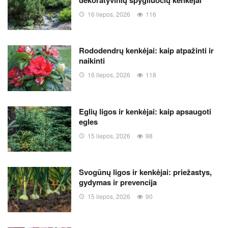
16 liepos, 2026
116
Rododendrų kenkėjai: kaip atpažinti ir
naikinti
16 liepos, 2026
118
Eglių ligos ir kenkėjai: kaip apsaugoti
egles
15 liepos, 2026
98
Svogūnų ligos ir kenkėjai: priežastys,
gydymas ir prevencija
15 liepos, 2026
90