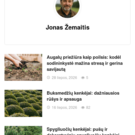
Jonas Žemaitis
Augalų priežiūra kaip poilsis: kodėl
sodininkystė mažina stresą ir gerina
savijautą
28 liepos, 2026
5
Buksmedžių kenkėjai: dažniausios
rūšys ir apsauga
16 liepos, 2026
82
Spygliuočių kenkėjai: pušų ir
dekoratyvinių spygliuočių kenkėjai