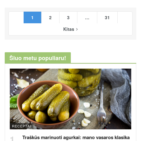
1
2
3
…
31
Kitas
Šiuo metu populiaru!
RECEPTAI
Traškūs marinuoti agurkai: mano vasaros klasika