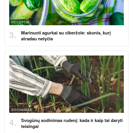
RECEPTAI
Marinuoti agurkai su ciberžole: skonis, kurį
atradau netyčia
SODINIMAS
Svogūnų sodinimas rudenį: kada ir kaip tai daryti
teisingai