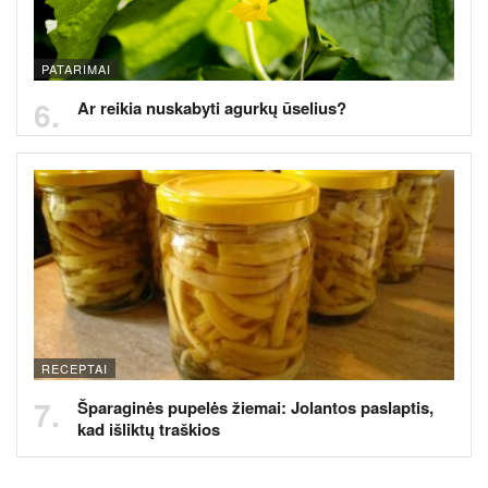
PATARIMAI
Ar reikia nuskabyti agurkų ūselius?
RECEPTAI
Šparaginės pupelės žiemai: Jolantos paslaptis,
kad išliktų traškios