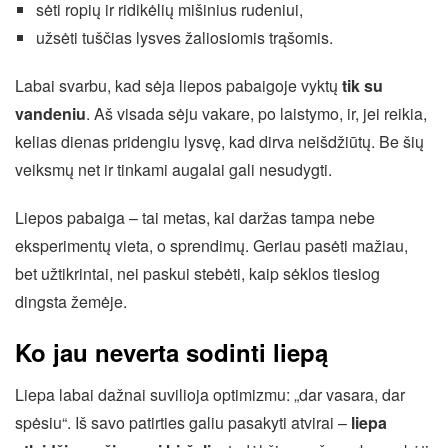
sėti ropių ir ridikėlių mišinius rudeniui,
užsėti tuščias lysves žaliosiomis trąšomis.
Labai svarbu, kad sėja liepos pabaigoje vyktų
tik su
vandeniu
. Aš visada sėju vakare, po laistymo, ir, jei reikia,
kelias dienas pridengiu lysvę, kad dirva neišdžiūtų. Be šių
veiksmų net ir tinkami augalai gali nesudygti.
Liepos pabaiga – tai metas, kai daržas tampa nebe
eksperimentų vieta, o sprendimų. Geriau pasėti mažiau,
bet užtikrintai, nei paskui stebėti, kaip sėklos tiesiog
dingsta žemėje.
Ko jau neverta sodinti liepą
Liepa labai dažnai suvilioja optimizmu: „dar vasara, dar
spėsiu“. Iš savo patirties galiu pasakyti atvirai –
liepa