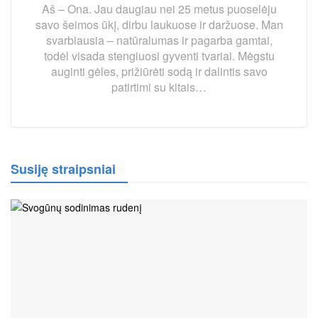
Aš – Ona. Jau daugiau nei 25 metus puoselėju
savo šeimos ūkį, dirbu laukuose ir daržuose. Man
svarbiausia – natūralumas ir pagarba gamtai,
todėl visada stengiuosi gyventi tvariai. Mėgstu
auginti gėles, prižiūrėti sodą ir dalintis savo
patirtimi su kitais…
Susiję straipsniai