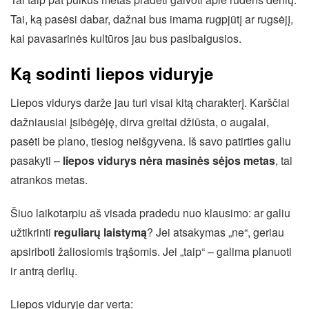
Tai, ką pasėsi dabar, dažnai bus imama rugpjūtį ar rugsėjį,
kai pavasarinės kultūros jau bus pasibaigusios.
Ką sodinti liepos viduryje
Liepos vidurys darže jau turi visai kitą charakterį. Karščiai
dažniausiai įsibėgėję, dirva greitai džiūsta, o augalai,
pasėti be plano, tiesiog neišgyvena. Iš savo patirties galiu
pasakyti –
liepos vidurys nėra masinės sėjos metas
, tai
atrankos metas.
Šiuo laikotarpiu aš visada pradedu nuo klausimo: ar galiu
užtikrinti
reguliarų laistymą
? Jei atsakymas „ne“, geriau
apsiriboti žaliosiomis trąšomis. Jei „taip“ – galima planuoti
ir antrą derlių.
Liepos viduryje dar verta: