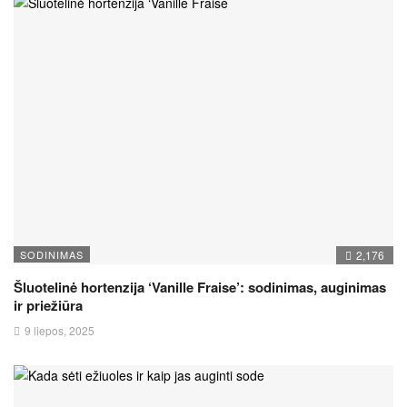
SODINIMAS
2,176
Šluotelinė hortenzija ‘Vanille Fraise’: sodinimas, auginimas
ir priežiūra
9 liepos, 2025