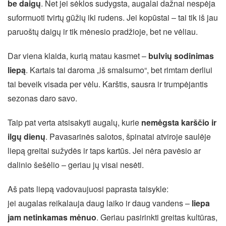
be daigų
. Net jei sėklos sudygsta, augalai dažnai nespėja
suformuoti tvirtų gūžių iki rudens. Jei kopūstai – tai tik iš jau
paruoštų daigų ir tik mėnesio pradžioje, bet ne vėliau.
Dar viena klaida, kurią matau kasmet –
bulvių sodinimas
liepą
. Kartais tai daroma „iš smalsumo“, bet rimtam derliui
tai beveik visada per vėlu. Karštis, sausra ir trumpėjantis
sezonas daro savo.
Taip pat verta atsisakyti augalų, kurie
nemėgsta karščio ir
ilgų dienų
. Pavasarinės salotos, špinatai atviroje saulėje
liepą greitai sužydės ir taps kartūs. Jei nėra pavėsio ar
dalinio šešėlio – geriau jų visai nesėti.
Aš pats liepą vadovaujuosi paprasta taisykle:
jei augalas reikalauja daug laiko ir daug vandens –
liepa
jam netinkamas mėnuo
. Geriau pasirinkti greitas kultūras,