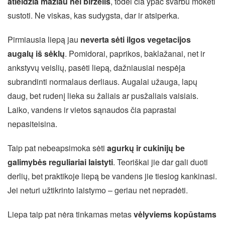
atleidžia mažiau nei birželis
, todėl čia ypač svarbu mokėti
sustoti. Ne viskas, kas sudygsta, dar ir atsiperka.
Pirmiausia liepą jau
neverta sėti ilgos vegetacijos
augalų iš sėklų
. Pomidorai, paprikos, baklažanai, net ir
ankstyvų veislių, pasėti liepą, dažniausiai nespėja
subrandinti normalaus derliaus. Augalai užauga, lapų
daug, bet rudenį lieka su žaliais ar pusžaliais vaisiais.
Laiko, vandens ir vietos sąnaudos čia paprastai
nepasiteisina.
Taip pat nebeapsimoka sėti
agurkų ir cukinijų be
galimybės reguliariai laistyti
. Teoriškai jie dar gali duoti
derlių, bet praktikoje liepą be vandens jie tiesiog kankinasi.
Jei neturi užtikrinto laistymo – geriau net nepradėti.
Liepa taip pat nėra tinkamas metas
vėlyviems kopūstams