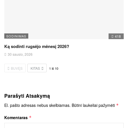
SODINIMAS
418
Ką sodinti rugsėjo mėnesį 2026?
30 sausio, 2026
BUVĘS
KITAS
1
iš
10
Parašyti Atsakymą
El. pašto adresas nebus skelbiamas.
Būtini laukeliai pažymėti
*
Komentaras
*