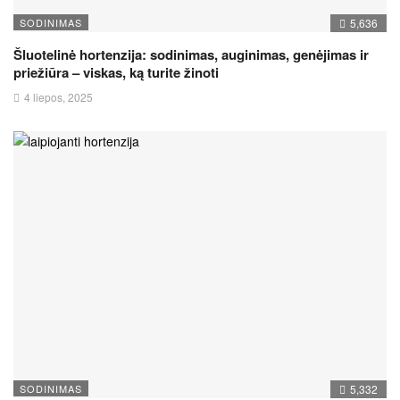
SODINIMAS
5,636
Šluotelinė hortenzija: sodinimas, auginimas, genėjimas ir
priežiūra – viskas, ką turite žinoti
4 liepos, 2025
SODINIMAS
5,332