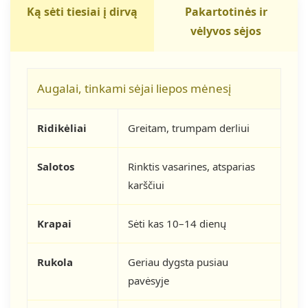
Ką sėti tiesiai į dirvą
Pakartotinės ir
vėlyvos sėjos
Augalai, tinkami sėjai liepos mėnesį
Ridikėliai
Greitam, trumpam derliui
Salotos
Rinktis vasarines, atsparias
karščiui
Krapai
Sėti kas 10–14 dienų
Rukola
Geriau dygsta pusiau
pavėsyje