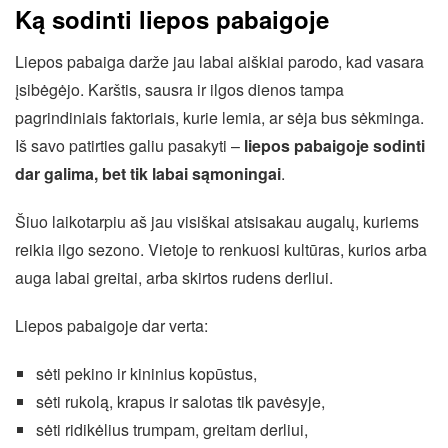
Ką sodinti liepos pabaigoje
Liepos pabaiga darže jau labai aiškiai parodo, kad vasara
įsibėgėjo. Karštis, sausra ir ilgos dienos tampa
pagrindiniais faktoriais, kurie lemia, ar sėja bus sėkminga.
Iš savo patirties galiu pasakyti –
liepos pabaigoje sodinti
dar galima, bet tik labai sąmoningai
.
Šiuo laikotarpiu aš jau visiškai atsisakau augalų, kuriems
reikia ilgo sezono. Vietoje to renkuosi kultūras, kurios arba
auga labai greitai, arba skirtos rudens derliui.
Liepos pabaigoje dar verta:
sėti pekino ir kininius kopūstus,
sėti rukolą, krapus ir salotas tik pavėsyje,
sėti ridikėlius trumpam, greitam derliui,