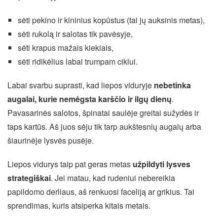
sėti pekino ir kininius kopūstus (tai jų auksinis metas),
sėti rukolą ir salotas tik pavėsyje,
sėti krapus mažais kiekiais,
sėti ridikėlius labai trumpam ciklui.
Labai svarbu suprasti, kad liepos viduryje
nebetinka
augalai, kurie nemėgsta karščio ir ilgų dienų
.
Pavasarinės salotos, špinatai saulėje greitai sužydės ir
taps kartūs. Aš juos sėju tik tarp aukštesnių augalų arba
šiaurinėje lysvės pusėje.
Liepos vidurys taip pat geras metas
užpildyti lysves
strategiškai
. Jei matau, kad rudeniui nebereikia
papildomo derliaus, aš renkuosi faceliją ar grikius. Tai
sprendimas, kuris atsiperka kitais metais.