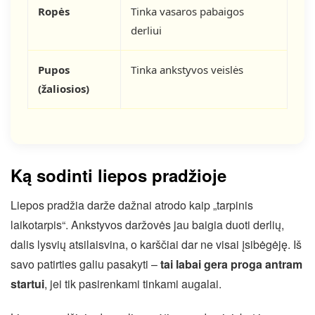
Ropės
Tinka vasaros pabaigos
derliui
Pupos
Tinka ankstyvos veislės
(žaliosios)
Ką sodinti liepos pradžioje
Liepos pradžia darže dažnai atrodo kaip „tarpinis
laikotarpis“. Ankstyvos daržovės jau baigia duoti derlių,
dalis lysvių atsilaisvina, o karščiai dar ne visai įsibėgėję. Iš
savo patirties galiu pasakyti –
tai labai gera proga antram
startui
, jei tik pasirenkami tinkami augalai.