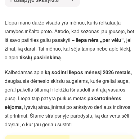
Liepa mano darže visada yra mėnuo, kuris reikalauja
ramybės ir šalto proto. Atrodo, kad sezonas jau įpusėjo, bet
iš savo patirties galiu pasakyti –
liepa nėra „per vėlu“
, jei
žinai, ką darai. Tai mėnuo, kai sėja tampa nebe apie kiekį,
o apie
tikslų pasirinkimą
.
Kalbėdamas apie
ką sodinti liepos mėnesį 2026 metais
,
daugiausia dėmesio skirsiu augalams, kurie greitai auga,
gerai pakelia šilumą ir leidžia išnaudoti antrąją vasaros
pusę. Liepa taip pat yra puikus metas
pakartotinėms
sėjoms
, lysvių atnaujinimui po ankstyvo derliaus ir dirvos
stiprinimui. Šiame straipsnyje parodysiu, ką dar verta sėti
drąsiai, o kur jau geriau sustoti.