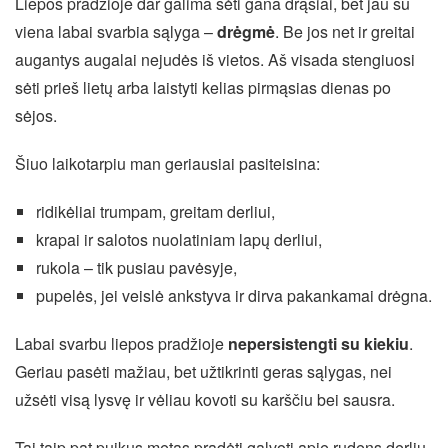
Liepos pradžioje dar galima sėti gana drąsiai, bet jau su
viena labai svarbia sąlyga –
drėgmė
. Be jos net ir greitai
augantys augalai nejudės iš vietos. Aš visada stengiuosi
sėti prieš lietų arba laistyti kelias pirmąsias dienas po
sėjos.
Šiuo laikotarpiu man geriausiai pasiteisina:
ridikėliai trumpam, greitam derliui,
krapai ir salotos nuolatiniam lapų derliui,
rukola – tik pusiau pavėsyje,
pupelės, jei veislė ankstyva ir dirva pakankamai drėgna.
Labai svarbu liepos pradžioje
nepersistengti su kiekiu
.
Geriau pasėti mažiau, bet užtikrinti geras sąlygas, nei
užsėti visą lysvę ir vėliau kovoti su karščiu bei sausra.
Tai taip pat puikus metas pradėti galvoti apie rudens derlių.