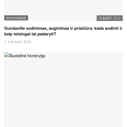
SODINIMAS
8,371
1
Sundaville sodinimas, auginimas ir priežiūra: kada sodinti ir
kaip teisingai tai padaryti?
6 birželio, 2025