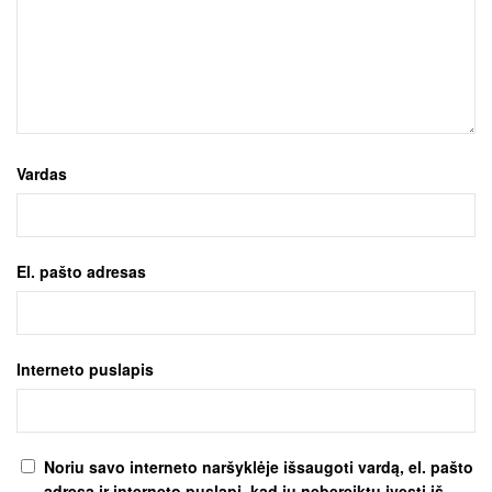
Vardas
El. pašto adresas
Interneto puslapis
Noriu savo interneto naršyklėje išsaugoti vardą, el. pašto
adresą ir interneto puslapį, kad jų nebereiktų įvesti iš