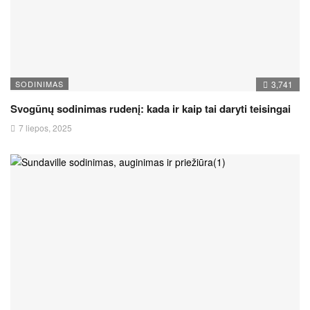
SODINIMAS
3,741
Svogūnų sodinimas rudenį: kada ir kaip tai daryti teisingai
7 liepos, 2025