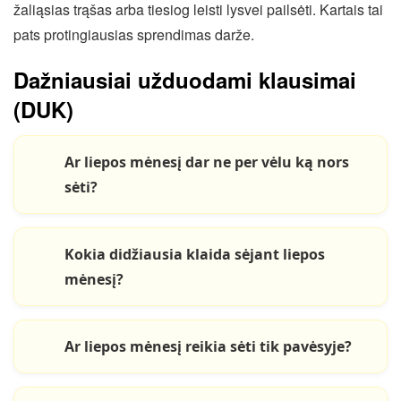
žaliąsias trąšas arba tiesiog leisti lysvei pailsėti. Kartais tai
pats protingiausias sprendimas darže.
Dažniausiai užduodami klausimai
(DUK)
Ar liepos mėnesį dar ne per vėlu ką nors
sėti?
Kokia didžiausia klaida sėjant liepos
mėnesį?
Ar liepos mėnesį reikia sėti tik pavėsyje?