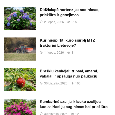
Didžialapė hortenzija: sodinimas,
priežiūra ir genėjimas
2 liepos, 2026
225
Kur nusipirkti kuro siurblį MTZ
traktoriui Lietuvoje?
1 liepos, 2026
8
Braškių kenkėjai: tripsai, amarai,
vabalai ir apsauga nuo paukščių
30 birželio, 2026
106
Kambarinė azalija ir lauko azalijos –
kuo skiriasi jų auginimas bei priežiūra
30 birželio, 2026
123