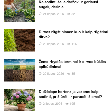
Ką sodinti šalia daržovių: geriausi
augalų deriniai
21 liepos, 2026
82
Dirvos rūgštinimas: kuo ir kaip rūgštinti
dirvą?
20 liepos, 2026
116
Žemdirbystės terminai ir dirvos būklės
apibūdinimai
20 liepos, 2026
85
Didžialapė hortenzija vazone: kaip
sodinti, prižiūrėti ir paruošti žiemai?
2 liepos, 2026
195