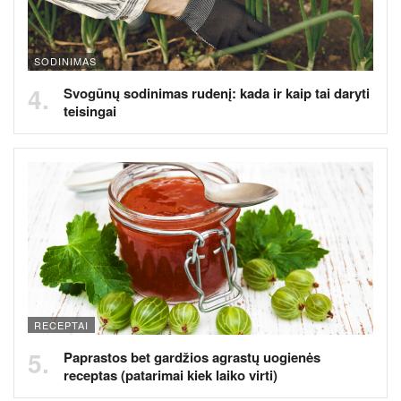
SODINIMAS
Svogūnų sodinimas rudenį: kada ir kaip tai daryti
teisingai
RECEPTAI
Paprastos bet gardžios agrastų uogienės
receptas (patarimai kiek laiko virti)