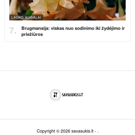
LAUKO AUGALAI
Brugmansija: viskas nuo sodinimo iki žydėjimo ir
priežiūros
Copyright © 2026
savasukis.lt
- .