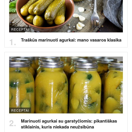
RECEPTAI
Traškūs marinuoti agurkai: mano vasaros klasika
RECEPTAI
Marinuoti agurkai su garstyčiomis: pikantiškas
stiklainis, kuris niekada neužsibūna