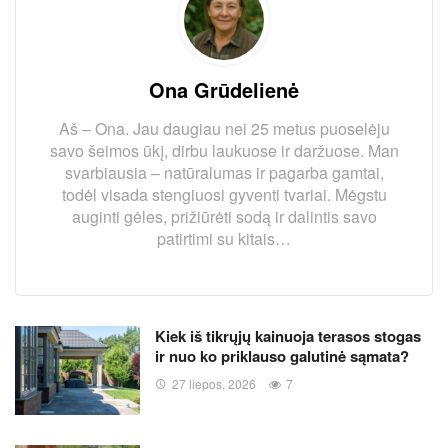
Ona Grūdelienė
Aš – Ona. Jau daugiau nei 25 metus puoselėju
savo šeimos ūkį, dirbu laukuose ir daržuose. Man
svarbiausia – natūralumas ir pagarba gamtai,
todėl visada stengiuosi gyventi tvariai. Mėgstu
auginti gėles, prižiūrėti sodą ir dalintis savo
patirtimi su kitais…
Kiek iš tikrųjų kainuoja terasos stogas
ir nuo ko priklauso galutinė sąmata?
27 liepos, 2026
7