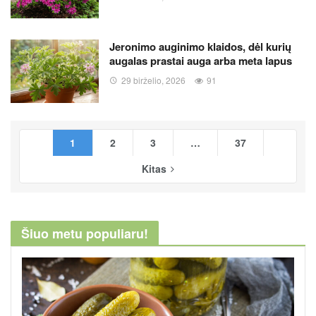
Jeronimo auginimo klaidos, dėl kurių
augalas prastai auga arba meta lapus
29 birželio, 2026
91
1
2
3
…
37
Kitas
Šiuo metu populiaru!