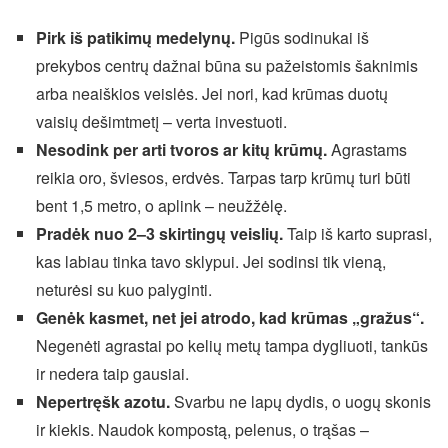
Pirk iš patikimų medelynų.
Pigūs sodinukai iš
prekybos centrų dažnai būna su pažeistomis šaknimis
arba neaiškios veislės. Jei nori, kad krūmas duotų
vaisių dešimtmetį – verta investuoti.
Nesodink per arti tvoros ar kitų krūmų.
Agrastams
reikia oro, šviesos, erdvės. Tarpas tarp krūmų turi būti
bent 1,5 metro, o aplink – neužžėlę.
Pradėk nuo 2–3 skirtingų veislių.
Taip iš karto suprasi,
kas labiau tinka tavo sklypui. Jei sodinsi tik vieną,
neturėsi su kuo palyginti.
Genėk kasmet, net jei atrodo, kad krūmas „gražus“.
Negenėti agrastai po kelių metų tampa dygliuoti, tankūs
ir nedera taip gausiai.
Nepertręšk azotu.
Svarbu ne lapų dydis, o uogų skonis
ir kiekis. Naudok kompostą, pelenus, o trąšas –