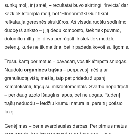
sunkų molį, ir į smėlį – rezultatai buvo skirtingi. ‘Invicta’ dar
kažkiek ištempia molį, bet ‘Hinnonmäki Gul’ tikrai
reikalauja geresnės struktūros. Aš visada ruošiu sodinimo
duobę iš anksto – į ją dedu komposto, šiek tiek puvinio,
dolomito miltų, jei dirva per rūgšti, ir šiek tiek medžio
pelenų, kurie ne tik maitina, bet ir padeda kovoti su ligomis.
Tręšiu kartą per metus – pavasarį, vos tik ištirpsta sniegas.
Naudoju
organines trąšas
– perpuvusį mėšlą ar
granuliuotą vištų mėšlą, taip pat pridedu žiupsnį
kompleksinių trąšų su mikroelementais. Svarbu nepertręšti
– per daug azoto išaugins lapus, bet ne uogas. Rudenį
trąšų neduodu – leidžiu krūmui natūraliai pereiti į poilsio
fazę.
Genėjimas – bene svarbiausias darbas. Per pirmus metus