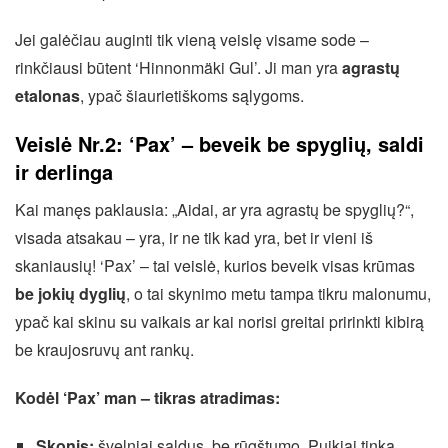
Jei galėčiau auginti tik vieną veislę visame sode –
rinkčiausi būtent ‘Hinnonmäki Gul’. Ji man yra
agrastų
etalonas
, ypač šiaurietiškoms sąlygoms.
Veislė Nr.2: ‘Pax’ – beveik be spyglių, saldi
ir derlinga
Kai manęs paklausia: „Aidai, ar yra agrastų be spyglių?“,
visada atsakau – yra, ir ne tik kad yra, bet ir vieni iš
skaniausių! ‘Pax’ – tai veislė, kurios beveik visas krūmas
be jokių dyglių
, o tai skynimo metu tampa tikru malonumu,
ypač kai skinu su vaikais ar kai norisi greitai pririnkti kibirą
be kraujosruvų ant rankų.
Kodėl ‘Pax’ man – tikras atradimas:
Skonis:
švelniai saldus, be rūgštumo. Puikiai tinka