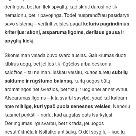
derlingos, bet turi tiek spyglių, kad skinti darosi ne tik
nemalonu, bet ir pavojinga. Todėl nusprendžiau pasidaryti
savo sistemą – vertinti veisles pagal
keturis pagrindinius
kriterijus
:
skonį, atsparumą ligoms, derliaus gausą ir
spyglių kiekį
.
Skonis man visada buvo svarbiausias. Gali krūmas duoti
kibirus uogų, bet jei jos tik rūgščios arba beskoniai
saldžios – tai ne man. Ieškau veislių, kurios turėtų
subtilų
saldumo ir rūgštumo balansą
, kurių uogos būtų
aromatingos net šviežios, bet tiktų ir uogienei ar net vynui.
Atsparumas ligoms – kita svarbi savybė, ypač kai kalbam
apie
miltligę, kuri ypač puola senesnes veisles
. Nenoriu
kasmet purkšti – noriu, kad augalas pats tvarkytųsi.
Derlingumas irgi svarbu, bet tik tada, jei uogos
nesutrūkinėja ir išsilaiko ant šakų. O dėl spyglių – kuo jų