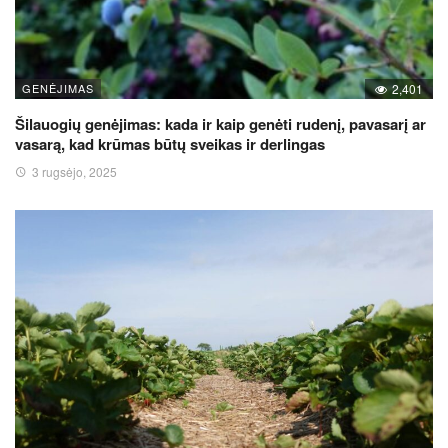
GENĖJIMAS
2,401
Šilauogių genėjimas: kada ir kaip genėti rudenį, pavasarį ar
vasarą, kad krūmas būtų sveikas ir derlingas
3 rugsėjo, 2025