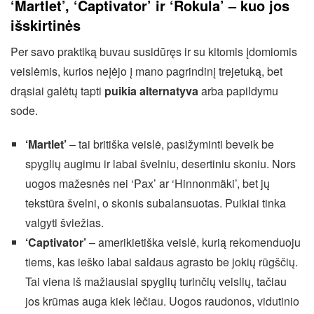
‘Martlet’, ‘Captivator’ ir ‘Rokula’ – kuo jos
išskirtinės
Per savo praktiką buvau susidūręs ir su kitomis įdomiomis
veislėmis, kurios neįėjo į mano pagrindinį trejetuką, bet
drąsiai galėtų tapti
puikia alternatyva
arba papildymu
sode.
‘Martlet’
– tai britiška veislė, pasižyminti beveik be
spyglių augimu ir labai švelniu, desertiniu skoniu. Nors
uogos mažesnės nei ‘Pax’ ar ‘Hinnonmäki’, bet jų
tekstūra švelni, o skonis subalansuotas. Puikiai tinka
valgyti šviežias.
‘Captivator’
– amerikietiška veislė, kurią rekomenduoju
tiems, kas ieško labai saldaus agrasto be jokių rūgščių.
Tai viena iš mažiausiai spyglių turinčių veislių, tačiau
jos krūmas auga kiek lėčiau. Uogos raudonos, vidutinio