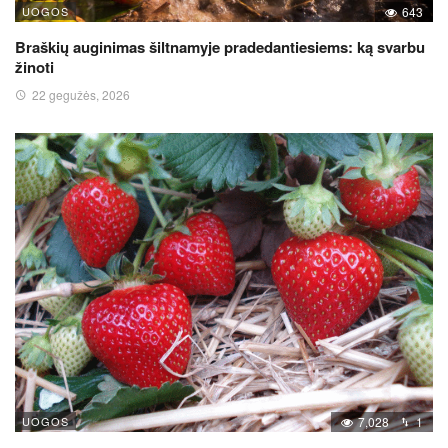
UOGOS
643
Braškių auginimas šiltnamyje pradedantiesiems: ką svarbu
žinoti
22 gegužės, 2026
UOGOS
7,028
1