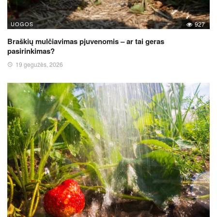
UOGOS
927
Braškių mulčiavimas pjuvenomis – ar tai geras
pasirinkimas?
19 gegužės, 2026