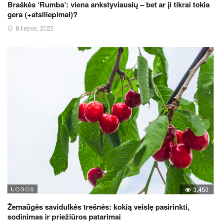
Braškės ‘Rumba’: viena ankstyviausių – bet ar ji tikrai tokia
gera (+atsiliepimai)?
8 liepos, 2025
UOGOS
3,453
Žemaūgės savidulkės trešnės: kokią veislę pasirinkti,
sodinimas ir priežiūros patarimai