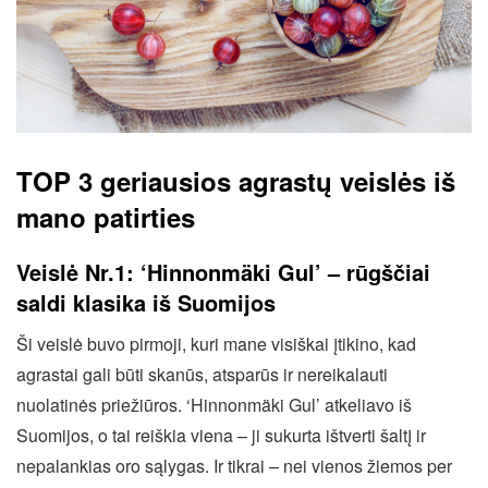
TOP 3 geriausios agrastų veislės iš
mano patirties
Veislė Nr.1: ‘Hinnonmäki Gul’ – rūgščiai
saldi klasika iš Suomijos
Ši veislė buvo pirmoji, kuri mane visiškai įtikino, kad
agrastai gali būti skanūs, atsparūs ir nereikalauti
nuolatinės priežiūros. ‘Hinnonmäki Gul’ atkeliavo iš
Suomijos, o tai reiškia viena – ji sukurta ištverti šaltį ir
nepalankias oro sąlygas. Ir tikrai – nei vienos žiemos per