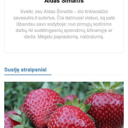
Aidas Šimaitis
Sveiki, esu Aidas Šimaitis – šio tinklaraščio
savasukis.lt autorius. Čia dalinuosi viskuo, ką pats
išbandau savo sodyboje: nuo pirmųjų sodinimo
darbų iki sudėtingesnių sprendimų šiltnamyje ar
darže. Mėgstu paprastumą, natūralumą.
Susiję straipsniai