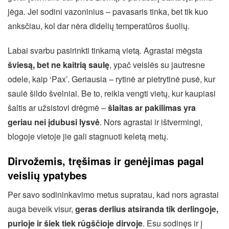
jėga. Jei sodini vazoninius – pavasaris tinka, bet tik kuo
anksčiau, kol dar nėra didelių temperatūros šuolių.
Labai svarbu pasirinkti tinkamą vietą. Agrastai mėgsta
šviesą, bet ne kaitrią saulę
, ypač veislės su jautresne
odele, kaip ‘Pax’. Geriausia – rytinė ar pietrytinė pusė, kur
saulė šildo švelniai. Be to, reikia vengti vietų, kur kaupiasi
šaltis ar užsistovi drėgmė –
šlaitas ar pakilimas yra
geriau nei įdubusi lysvė
. Nors agrastai ir ištvermingi,
blogoje vietoje jie gali stagnuoti keletą metų.
Dirvožemis, tręšimas ir genėjimas pagal
veislių ypatybes
Per savo sodininkavimo metus supratau, kad nors agrastai
auga beveik visur,
geras derlius atsiranda tik derlingoje,
purioje ir šiek tiek rūgščioje dirvoje
. Esu sodinęs ir į