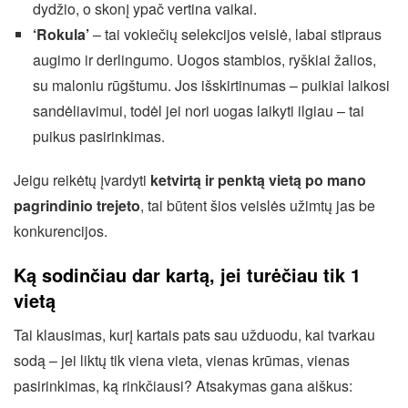
dydžio, o skonį ypač vertina vaikai.
‘Rokula’
– tai vokiečių selekcijos veislė, labai stipraus
augimo ir derlingumo. Uogos stambios, ryškiai žalios,
su maloniu rūgštumu. Jos išskirtinumas – puikiai laikosi
sandėliavimui, todėl jei nori uogas laikyti ilgiau – tai
puikus pasirinkimas.
Jeigu reikėtų įvardyti
ketvirtą ir penktą vietą po mano
pagrindinio trejeto
, tai būtent šios veislės užimtų jas be
konkurencijos.
Ką sodinčiau dar kartą, jei turėčiau tik 1
vietą
Tai klausimas, kurį kartais pats sau užduodu, kai tvarkau
sodą – jei liktų tik viena vieta, vienas krūmas, vienas
pasirinkimas, ką rinkčiausi? Atsakymas gana aiškus: