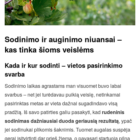
Sodinimo ir auginimo niuansai –
kas tinka šioms veislėms
Kada ir kur sodinti – vietos pasirinkimo
svarba
Sodinimo laikas agrastams man visuomet buvo labai
svarbus – net jei turėdavau puikią veislę, netinkamai
pasirinktas metas ar vieta dažnai sugadindavo visą
pradžią. Iš savo patirties galiu pasakyti, kad
rudeninis
sodinimas dažniausiai duoda geriausią rezultatą
, ypač
jei sodinukai plikomis šaknimis. Tuomet augalas suspėja
gerai įsitvirtinti dar prieš žiemą, o pavasarį startuoja pilna