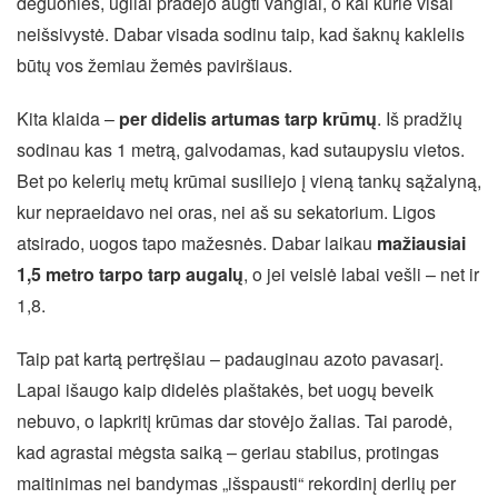
deguonies, ūgliai pradėjo augti vangiai, o kai kurie visai
neišsivystė. Dabar visada sodinu taip, kad šaknų kaklelis
būtų vos žemiau žemės paviršiaus.
Kita klaida –
per didelis artumas tarp krūmų
. Iš pradžių
sodinau kas 1 metrą, galvodamas, kad sutaupysiu vietos.
Bet po kelerių metų krūmai susiliejo į vieną tankų sąžalyną,
kur nepraeidavo nei oras, nei aš su sekatorium. Ligos
atsirado, uogos tapo mažesnės. Dabar laikau
mažiausiai
1,5 metro tarpo tarp augalų
, o jei veislė labai vešli – net ir
1,8.
Taip pat kartą pertręšiau – padauginau azoto pavasarį.
Lapai išaugo kaip didelės plaštakės, bet uogų beveik
nebuvo, o lapkritį krūmas dar stovėjo žalias. Tai parodė,
kad agrastai mėgsta saiką – geriau stabilus, protingas
maitinimas nei bandymas „išspausti“ rekordinį derlių per