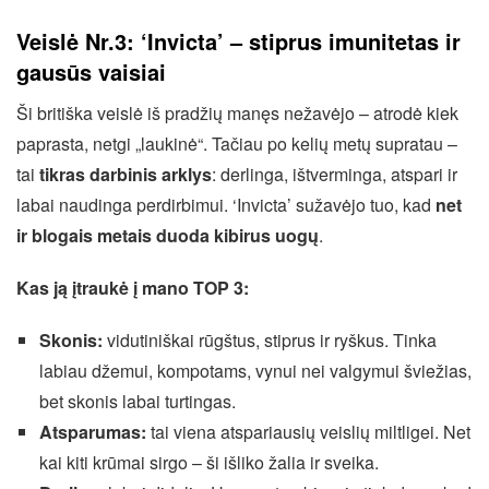
Veislė Nr.3: ‘Invicta’ – stiprus imunitetas ir
gausūs vaisiai
Ši britiška veislė iš pradžių manęs nežavėjo – atrodė kiek
paprasta, netgi „laukinė“. Tačiau po kelių metų supratau –
tai
tikras darbinis arklys
: derlinga, ištverminga, atspari ir
labai naudinga perdirbimui. ‘Invicta’ sužavėjo tuo, kad
net
ir blogais metais duoda kibirus uogų
.
Kas ją įtraukė į mano TOP 3:
Skonis:
vidutiniškai rūgštus, stiprus ir ryškus. Tinka
labiau džemui, kompotams, vynui nei valgymui šviežias,
bet skonis labai turtingas.
Atsparumas:
tai viena atspariausių veislių miltligei. Net
kai kiti krūmai sirgo – ši išliko žalia ir sveika.