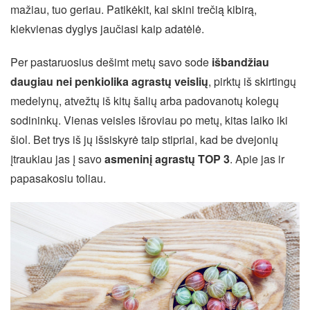
mažiau, tuo geriau. Patikėkit, kai skini trečią kibirą,
kiekvienas dyglys jaučiasi kaip adatėlė.
Per pastaruosius dešimt metų savo sode
išbandžiau
daugiau nei penkiolika agrastų veislių
, pirktų iš skirtingų
medelynų, atvežtų iš kitų šalių arba padovanotų kolegų
sodininkų. Vienas veisles išroviau po metų, kitas laiko iki
šiol. Bet trys iš jų išsiskyrė taip stipriai, kad be dvejonių
įtraukiau jas į savo
asmeninį agrastų TOP 3
. Apie jas ir
papasakosiu toliau.