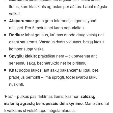
tiems, kam klasikinis agrastas per aštrus. Labai mėgsta
vaikai.
Atsparumas:
gana gera tolerancija ligoms, ypač
miltligei. Per 5 metus nei karto nepurkšiau.
Derlius:
labai gausus, krūmas duoda daug vaisių net
esant sausroms. Vaisiaus dydis vidutinis, bet jų kiekis
kompensuoja viską.
Spyglių kiekis:
praktiškai nėra – tik pavieniai ant
senesnių šakų, bet netrukdo net be pirštinių.
Kita:
uogos laikosi ant šakų pakankamai ilgai, bet
pradėjus pernokti – ima sprogti, todėl svarbu laiku
nuskinti.
‘Pax’ – puikus pasirinkimas tiems, kas nori
saldžių,
malonių agrastų be rūpesčio dėl skynimo
. Mano žmonai
ir vaikams ši veislė tapo mėgstamiausia.