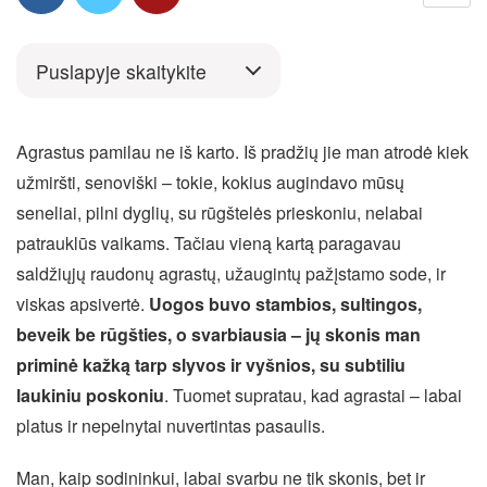
Puslapyje skaitykite
Agrastus pamilau ne iš karto. Iš pradžių jie man atrodė kiek
užmiršti, senoviški – tokie, kokius augindavo mūsų
seneliai, pilni dyglių, su rūgštelės prieskoniu, nelabai
patrauklūs vaikams. Tačiau vieną kartą paragavau
saldžiųjų raudonų agrastų, užaugintų pažįstamo sode, ir
viskas apsivertė.
Uogos buvo stambios, sultingos,
beveik be rūgšties, o svarbiausia – jų skonis man
priminė kažką tarp slyvos ir vyšnios, su subtiliu
laukiniu poskoniu
. Tuomet supratau, kad agrastai – labai
platus ir nepelnytai nuvertintas pasaulis.
Man, kaip sodininkui, labai svarbu ne tik skonis, bet ir