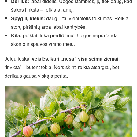
Derlius:
labai didelis. Uogos stambios, jų tiek daug, kad
šakos linksta – reikia atramų.
Spyglių kiekis:
daug – tai vienintelis trūkumas. Reikia
storų pirštinių arba labai kantrybės.
Kita:
puikiai tinka perdirbimui. Uogos nepraranda
skonio ir spalvos virimo metu.
Jeigu ieškai
veislės, kuri „neša“ visą šeimą žiemai
,
‘Invicta’ – būtent tokia. Nors skinti reikia atsargiai, bet
derliaus gausa viską atperka.