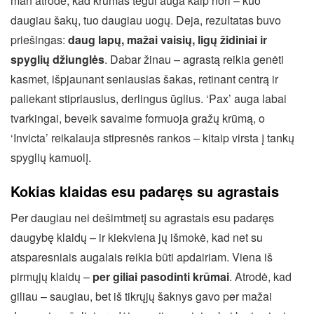
man atrodė, kad krūmas tegul auga kaip nori – kuo
daugiau šakų, tuo daugiau uogų. Deja, rezultatas buvo
priešingas:
daug lapų, mažai vaisių, ligų židiniai ir
spyglių džiunglės
. Dabar žinau – agrastą reikia genėti
kasmet, išpjaunant seniausias šakas, retinant centrą ir
paliekant stipriausius, derlingus ūglius. ‘Pax’ auga labai
tvarkingai, beveik savaime formuoja gražų krūmą, o
‘Invicta’ reikalauja stipresnės rankos – kitaip virsta į tankų
spyglių kamuolį.
Kokias klaidas esu padaręs su agrastais
Per daugiau nei dešimtmetį su agrastais esu padaręs
daugybę klaidų – ir kiekviena jų išmokė, kad net su
atsparesniais augalais reikia būti apdairiam. Viena iš
pirmųjų klaidų –
per giliai pasodinti krūmai
. Atrodė, kad
giliau – saugiau, bet iš tikrųjų šaknys gavo per mažai