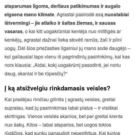
atsparumas ligoms, derliaus patikimumas ir augalo
elgsena mano klimate
. Agrastai pasirodė esą
nuostabiai
ištvermingi – jie atlaiko ir šaltas žiemas, ir sausas
vasaras
, o kai kiti uogakrūmiai kentėja nuo miltligės ar
kenkėjų, agrastai dažnai lieka stovėti ramūs, žali ir pilni
uogų. Dėl šios priežasties ilgainiui jų mano sode daugėjo –
kol galiausiai tapo vienu iš pagrindinių pasirinkimų, kai kas
nors klausia: „Aidai, kokį uogakrūmį pasodinti, jei noriu
daug, skaniai ir be rūpesčių?“
Į ką atsižvelgiu rinkdamasis veisles?
Kai pradėjau rimčiau gilintis į agrastų veisles, greitai
supratau, kad jų pasirinkimas labai platus – ir visiškai
skirtingas. Vienos veislės skanios, bet per greitai krenta
nuo šakų. Kitos – labai atsparios, bet uogos tokios
rūgščios, kad sunku panaudoti neperdirbus. Kai kurios