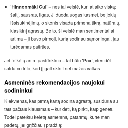
‘Hinnonmäki Gul’
– nes tai veislė, kuri atlaiko viską:
šaltį, sausras, ligas. Ji duoda uogas kasmet, be jokių
išsisukinėjimų, o skonis visada primena tikrą, natūralų,
klasikinį agrastą. Be to, ši veislė man sentimentaliai
artima – ji buvo pirmoji, kurią sodinau sąmoningai, jau
turėdamas patirties.
Jei reikėtų antro pasirinkimo – tai būtų
‘Pax’
, vien dėl
saldumo ir to, kad jį gali skinti net mažas vaikas.
Asmeninės rekomendacijos naujokui
sodininkui
Kiekvienas, kas pirmą kartą sodina agrastą, susiduria su
tais pačiais klausimais – kur dėti, ką pirkti, kaip genėti.
Todėl pateikiu keletą asmeninių patarimų, kurie man
padėtų, jei grįžčiau į pradžią: