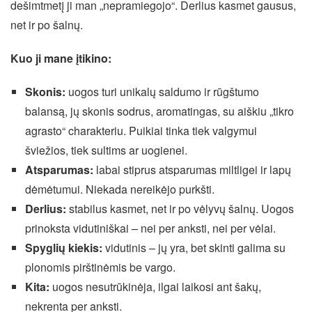
dešimtmetį ji man „nepramiegojo“. Derlius kasmet gausus,
net ir po šalnų.
Kuo ji mane įtikino:
Skonis:
uogos turi unikalų saldumo ir rūgštumo
balansą, jų skonis sodrus, aromatingas, su aiškiu „tikro
agrasto“ charakteriu. Puikiai tinka tiek valgymui
šviežios, tiek sultims ar uogienei.
Atsparumas:
labai stiprus atsparumas miltligei ir lapų
dėmėtumui. Niekada nereikėjo purkšti.
Derlius:
stabilus kasmet, net ir po vėlyvų šalnų. Uogos
prinoksta vidutiniškai – nei per anksti, nei per vėlai.
Spyglių kiekis:
vidutinis – jų yra, bet skinti galima su
plonomis pirštinėmis be vargo.
Kita:
uogos nesutrūkinėja, ilgai laikosi ant šakų,
nekrenta per anksti.