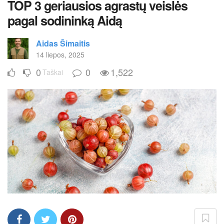
TOP 3 geriausios agrastų veislės
pagal sodininką Aidą
Aidas Šimaitis
14 liepos, 2025
0
0
1,522
Taškai