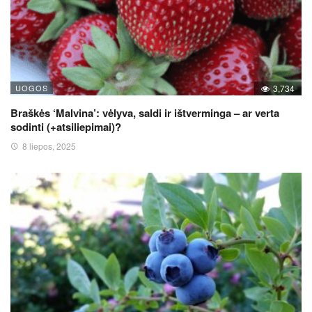
UOGOS
3,734
Braškės ‘Malvina’: vėlyva, saldi ir ištverminga – ar verta
sodinti (+atsiliepimai)?
8 liepos, 2025