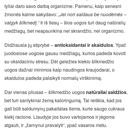
tyliai daro savo darbą organizme. Pamenu, kaip senesni
žmonės kaime sakydavo:
„Jei nori saldaus be nuodėmės –
valgyk šilkmedį.“
Ir iš tiesų – šios uogos turi daug natūralių
medžiagų, bet neapsunkina nei skrandžio, nei organizmo.
Didžiausia jų stiprybė –
antioksidantai ir skaidulos
. Ypač
juodosiose uogose gausu medžiagų, kurios padeda kovoti
su oksidaciniu stresu. Dėl geležies kiekio šilkmedžio
uogos dažnai minimos kaip naudingos kraujodarai, o
skaidulos padeda palaikyti normalų virškinimą.
Dar vienas pliusas – šilkmedžio uogos
natūraliai saldžios
,
bet turi santykinai žemą kaloringumą. Tai reiškia, kad jos
gali būti saldumynų pakaitalas tiems, kurie saugo cukraus
kiekį racione. Liaudyje jos buvo vartojamos ir jėgoms
atgauti, ir „žarnynui pravalyti“, ypač vasaros metu.