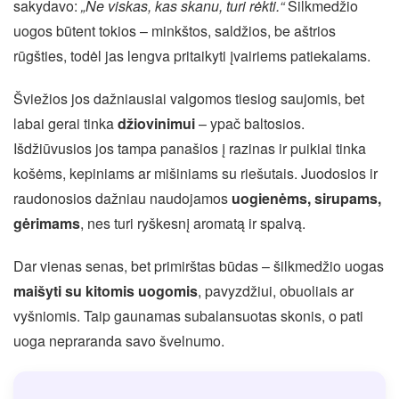
sakydavo:
„Ne viskas, kas skanu, turi rėkti.“
Šilkmedžio
uogos būtent tokios – minkštos, saldžios, be aštrios
rūgšties, todėl jas lengva pritaikyti įvairiems patiekalams.
Šviežios jos dažniausiai valgomos tiesiog saujomis, bet
labai gerai tinka
džiovinimui
– ypač baltosios.
Išdžiūvusios jos tampa panašios į razinas ir puikiai tinka
košėms, kepiniams ar mišiniams su riešutais. Juodosios ir
raudonosios dažniau naudojamos
uogienėms, sirupams,
gėrimams
, nes turi ryškesnį aromatą ir spalvą.
Dar vienas senas, bet primirštas būdas – šilkmedžio uogas
maišyti su kitomis uogomis
, pavyzdžiui, obuoliais ar
vyšniomis. Taip gaunamas subalansuotas skonis, o pati
uoga nepraranda savo švelnumo.