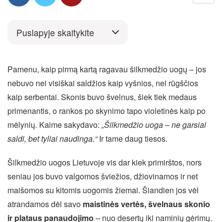
Puslapyje skaitykite
Pamenu, kaip pirmą kartą ragavau šilkmedžio uogų – jos
nebuvo nei visiškai saldžios kaip vyšnios, nei rūgščios
kaip serbentai. Skonis buvo švelnus, šiek tiek medaus
primenantis, o rankos po skynimo tapo violetinės kaip po
mėlynių. Kaime sakydavo:
„Šilkmedžio uoga – ne garsiai
saldi, bet tyliai naudinga.“
Ir tame daug tiesos.
Šilkmedžio uogos Lietuvoje vis dar kiek primirštos, nors
seniau jos buvo valgomos šviežios, džiovinamos ir net
maišomos su kitomis uogomis žiemai. Šiandien jos vėl
atrandamos dėl savo
maistinės vertės, švelnaus skonio
ir plataus panaudojimo
– nuo desertų iki naminių gėrimų.