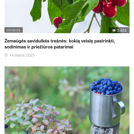
UOGOS
3,453
Žemaūgės savidulkės trešnės: kokią veislę pasirinkti,
sodinimas ir priežiūros patarimai
14 liepos, 2025