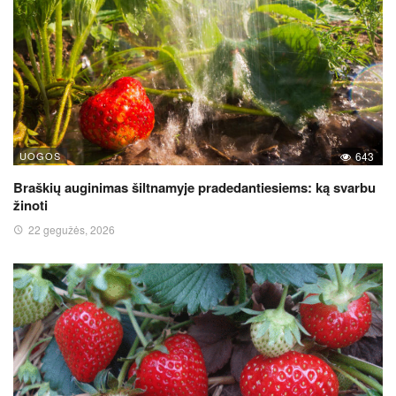
UOGOS
643
Braškių auginimas šiltnamyje pradedantiesiems: ką svarbu
žinoti
22 gegužės, 2026