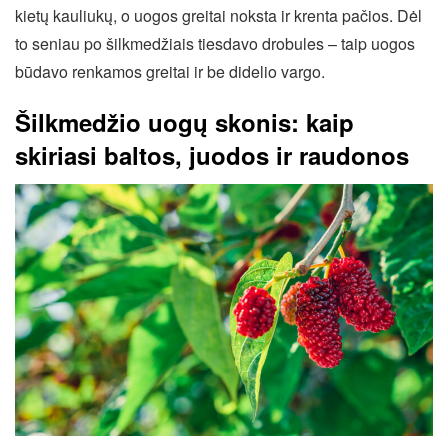
kietų kauliukų, o uogos greitai noksta ir krenta pačios. Dėl
to seniau po šilkmedžiais tiesdavo drobules – taip uogos
būdavo renkamos greitai ir be didelio vargo.
Šilkmedžio uogų skonis: kaip
skiriasi baltos, juodos ir raudonos