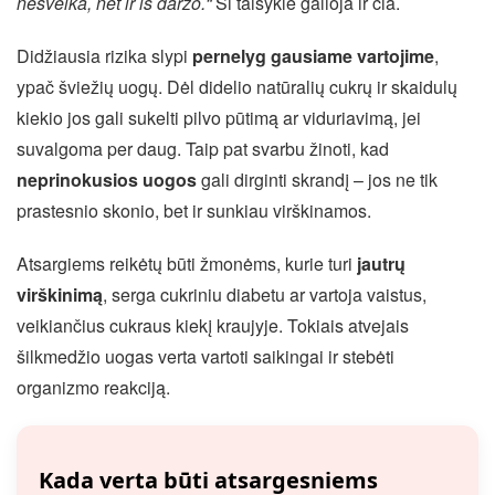
nesveika, net ir iš daržo.“
Ši taisyklė galioja ir čia.
Didžiausia rizika slypi
pernelyg gausiame vartojime
,
ypač šviežių uogų. Dėl didelio natūralių cukrų ir skaidulų
kiekio jos gali sukelti pilvo pūtimą ar viduriavimą, jei
suvalgoma per daug. Taip pat svarbu žinoti, kad
neprinokusios uogos
gali dirginti skrandį – jos ne tik
prastesnio skonio, bet ir sunkiau virškinamos.
Atsargiems reikėtų būti žmonėms, kurie turi
jautrų
virškinimą
, serga cukriniu diabetu ar vartoja vaistus,
veikiančius cukraus kiekį kraujyje. Tokiais atvejais
šilkmedžio uogas verta vartoti saikingai ir stebėti
organizmo reakciją.
Kada verta būti atsargesniems