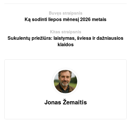
Buvęs straipsnis
Ką sodinti liepos mėnesį 2026 metais
Kitas straipsnis
Sukulentų priežiūra: laistymas, šviesa ir dažniausios
klaidos
Jonas Žemaitis