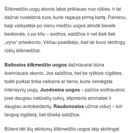
Šilkmedžio uogų skonis labai priklauso nuo rūšies, ir tai
dažnai nustebina tuos, kurie ragauja pirmą kartą. Pamenu,
kaip vaikystėje po vienu medžiu uogos atrodė beveik
beskonės, o po kitu – sodrios, saldžios ir net šiek tiek
„vyno“ prieskonio. Vėliau paaiškėjo, kad tai buvo skirtingų
rūšių šilkmedžiai.
Baltosios šilkmedžio uogos
dažniausiai būna
švelniausio skonio. Jos saldžios, bet be ryškios rūgšties,
todėl puikiai tinka vaikams ar tiems, kurie nemėgsta
intensyvių uogų.
Juodosios uogos
– pačios sodriausios:
jose daugiau natūralių cukrų, stipresnis aromatas ir
daugiau antioksidantų.
Raudonosios
užima vidurį – turi
lengvą rūgštelę, bet išlieka saldžios.
Būtent dėl šių skirtumų šilkmedžio uogos taip skirtingai