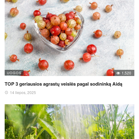
UOGOS
1,520
TOP 3 geriausios agrastų veislės pagal sodininką Aidą
14 liepos, 2025