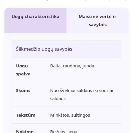
Uogų charakteristika
Maistinė vertė ir
savybės
Šilkmedžio uogų savybės
Uogų
Balta, raudona, juoda
spalva
Skonis
Nuo švelniai saldaus iki sodriai
saldaus
Tekstūra
Minkštos, sultingos
Nokimo
Birželis–liepa