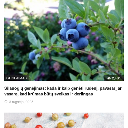
GENĖJIMAS
2,401
Šilauogių genėjimas: kada ir kaip genėti rudenį, pavasarį ar
vasarą, kad krūmas būtų sveikas ir derlingas
3 rugsėjo, 2025