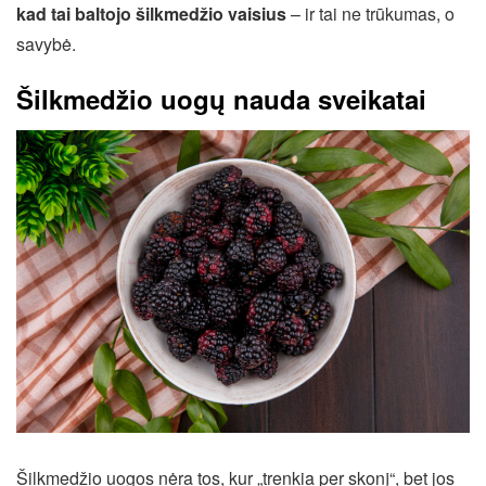
kad tai baltojo šilkmedžio vaisius
– ir tai ne trūkumas, o
savybė.
Šilkmedžio uogų nauda sveikatai
Šilkmedžio uogos nėra tos, kur „trenkia per skonį“, bet jos