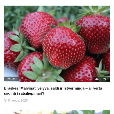
UOGOS
3,734
Braškės ‘Malvina’: vėlyva, saldi ir ištverminga – ar verta
sodinti (+atsiliepimai)?
8 liepos, 2025