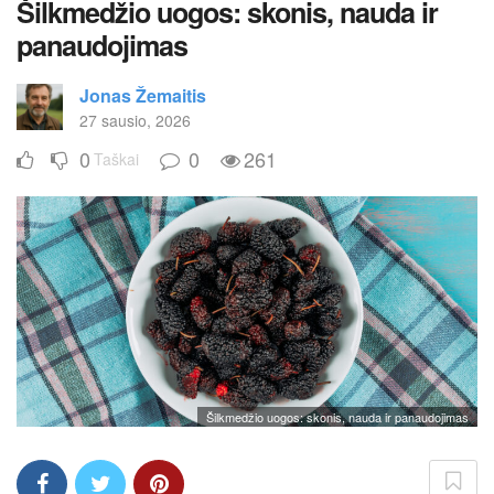
Šilkmedžio uogos: skonis, nauda ir
panaudojimas
Jonas Žemaitis
27 sausio, 2026
0
0
261
Taškai
Šilkmedžio uogos: skonis, nauda ir panaudojimas