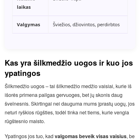
laikas
Valgymas
Šviežios, džiovintos, perdirbtos
Kas yra šilkmedžio uogos ir kuo jos
ypatingos
Šilkmedžio uogos – tai šilkmedžio medžio vaisiai, kurie iš
išorės primena pailgas gervuoges, bet jų skonis daug
švelnesnis. Skirtingai nei dauguma mums įprastų uogų, jos
neturi ryškios rūgšties, todėl tinka net tiems, kurie vengia
rūgštesnio maisto.
Ypatingos jos tuo, kad
valgomas beveik visas vaisius
, be