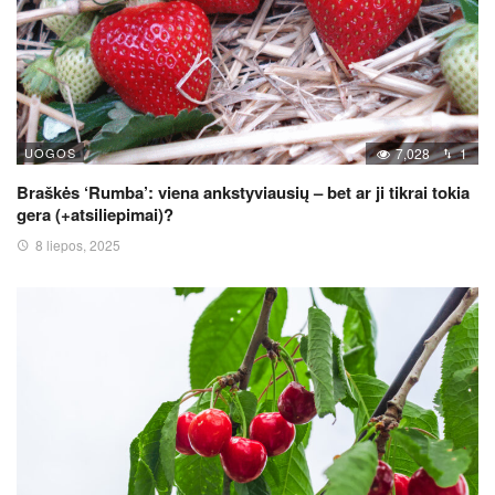
UOGOS
7,028
1
Braškės ‘Rumba’: viena ankstyviausių – bet ar ji tikrai tokia
gera (+atsiliepimai)?
8 liepos, 2025