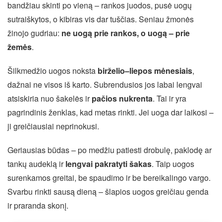
bandžiau skinti po vieną – rankos juodos, pusė uogų
sutraiškytos, o kibiras vis dar tuščias. Seniau žmonės
žinojo gudriau:
ne uogą prie rankos, o uogą – prie
žemės
.
Šilkmedžio uogos noksta
birželio–liepos mėnesiais
,
dažnai ne visos iš karto. Subrendusios jos labai lengvai
atsiskiria nuo šakelės ir
pačios nukrenta
. Tai ir yra
pagrindinis ženklas, kad metas rinkti. Jei uoga dar laikosi –
ji greičiausiai neprinokusi.
Geriausias būdas – po medžiu patiesti drobulę, paklodę ar
tankų audeklą ir
lengvai pakratyti šakas
. Taip uogos
surenkamos greitai, be spaudimo ir be bereikalingo vargo.
Svarbu rinkti sausą dieną – šlapios uogos greičiau genda
ir praranda skonį.