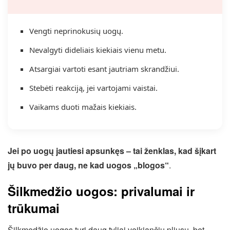
Vengti neprinokusių uogų.
Nevalgyti dideliais kiekiais vienu metu.
Atsargiai vartoti esant jautriam skrandžiui.
Stebėti reakciją, jei vartojami vaistai.
Vaikams duoti mažais kiekiais.
Jei po uogų jautiesi apsunkęs – tai ženklas, kad šįkart
jų buvo per daug, ne kad uogos „blogos“
.
Šilkmedžio uogos: privalumai ir
trūkumai
Šilkmedžio uogos turi daug tyliai veikiančių pliusų, bet,