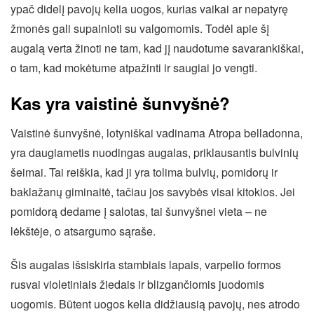
ypač didelį pavojų kelia uogos, kurias vaikai ar nepatyrę
žmonės gali supainioti su valgomomis. Todėl apie šį
augalą verta žinoti ne tam, kad jį naudotume savarankiškai,
o tam, kad mokėtume atpažinti ir saugiai jo vengti.
Kas yra vaistinė šunvyšnė?
Vaistinė šunvyšnė, lotyniškai vadinama Atropa belladonna,
yra daugiametis nuodingas augalas, priklausantis bulvinių
šeimai. Tai reiškia, kad ji yra tolima bulvių, pomidorų ir
baklažanų giminaitė, tačiau jos savybės visai kitokios. Jei
pomidorą dedame į salotas, tai šunvyšnei vieta – ne
lėkštėje, o atsargumo sąraše.
Šis augalas išsiskiria stambiais lapais, varpelio formos
rusvai violetiniais žiedais ir blizgančiomis juodomis
uogomis. Būtent uogos kelia didžiausią pavojų, nes atrodo