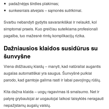
padažnėjęs širdies plakimas;
sunkesniais atvejais – sąmonės sutrikimai.
Svarbu nebandyti gydytis savarankiškai ir nelaukti, kol
simptomai praeis. Kuo greičiau suteikiama profesionali
pagalba, tuo mažesnė rimtų komplikacijų rizika.
Dažniausios klaidos susidūrus su
šunvyšne
Viena didžiausių klaidų – manyti, kad natūraliai augantis
augalas automatiškai yra saugus. Šunvyšnė puikiai
parodo, kad gamtoje galima rasti ir labai pavojingų rūšių.
Kita dažna klaida – uogų ragavimas iš smalsumo. Net ir
patyrę grybautojai ar uogautojai laikosi taisyklės neragauti
nepažįstamų augalų vaisių.