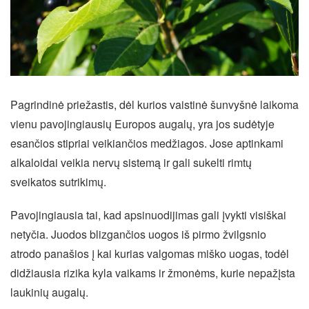
Pagrindinė priežastis, dėl kurios vaistinė šunvyšnė laikoma
vienu pavojingiausių Europos augalų, yra jos sudėtyje
esančios stipriai veikiančios medžiagos. Jose aptinkami
alkaloidai veikia nervų sistemą ir gali sukelti rimtų
sveikatos sutrikimų.
Pavojingiausia tai, kad apsinuodijimas gali įvykti visiškai
netyčia. Juodos blizgančios uogos iš pirmo žvilgsnio
atrodo panašios į kai kurias valgomas miško uogas, todėl
didžiausia rizika kyla vaikams ir žmonėms, kurie nepažįsta
laukinių augalų.