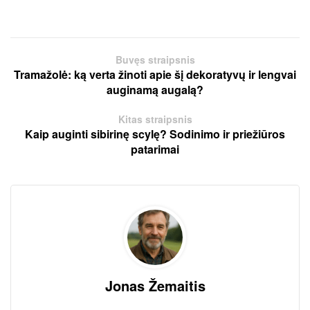
Buvęs straipsnis
Tramažolė: ką verta žinoti apie šį dekoratyvų ir lengvai
auginamą augalą?
Kitas straipsnis
Kaip auginti sibirinę scylę? Sodinimo ir priežiūros
patarimai
Jonas Žemaitis