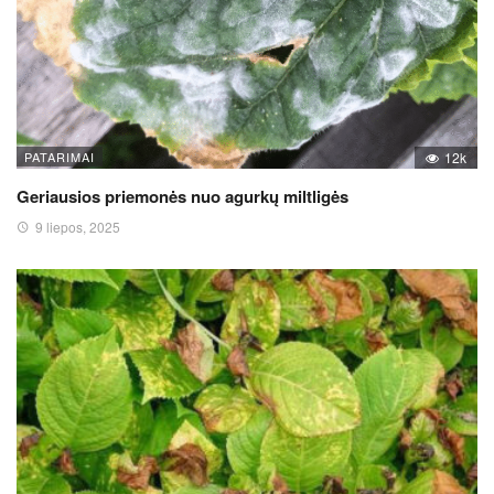
PATARIMAI
12k
Geriausios priemonės nuo agurkų miltligės
9 liepos, 2025