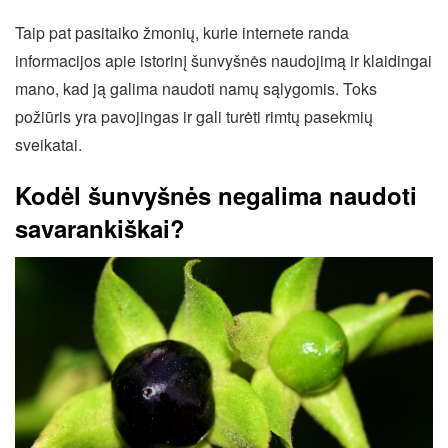
Taip pat pasitaiko žmonių, kurie internete randa
informacijos apie istorinį šunvyšnės naudojimą ir klaidingai
mano, kad ją galima naudoti namų sąlygomis. Toks
požiūris yra pavojingas ir gali turėti rimtų pasekmių
sveikatai.
Kodėl šunvyšnės negalima naudoti
savarankiškai?