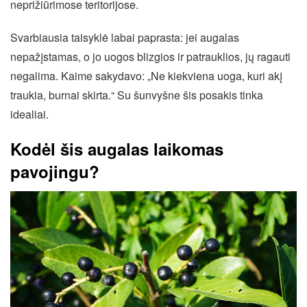
neprižiūrimose teritorijose.
Svarbiausia taisyklė labai paprasta: jei augalas
nepažįstamas, o jo uogos blizgios ir patrauklios, jų ragauti
negalima. Kaime sakydavo: „Ne kiekviena uoga, kuri akį
traukia, burnai skirta.“ Su šunvyšne šis posakis tinka
idealiai.
Kodėl šis augalas laikomas
pavojingu?