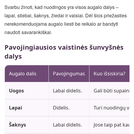
Svarbu žinoti, kad nuodingos yra visos augalo dalys –
lapai, stiebai, šaknys, žiedai ir vaisiai. Dėl šios priežasties
nerekomenduojama augalo liesti be reikalo ar bandyti
naudoti savarankiškai.
Pavojingiausios vaistinės šunvyšnės
dalys
Augalo dalis
Pavojingumas
Kuo išsiskiria?
Uogos
Labai didelis.
Gali būti supain
Lapai
Didelis.
Turi nuodingų vei
Šaknys
Labai didelis.
Jose taip pat kau