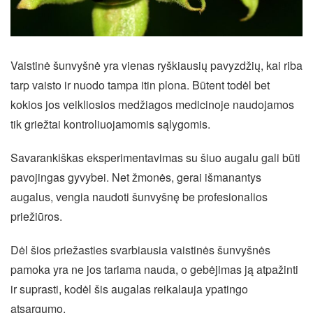
Vaistinė šunvyšnė yra vienas ryškiausių pavyzdžių, kai riba
tarp vaisto ir nuodo tampa itin plona. Būtent todėl bet
kokios jos veikliosios medžiagos medicinoje naudojamos
tik griežtai kontroliuojamomis sąlygomis.
Savarankiškas eksperimentavimas su šiuo augalu gali būti
pavojingas gyvybei. Net žmonės, gerai išmanantys
augalus, vengia naudoti šunvyšnę be profesionalios
priežiūros.
Dėl šios priežasties svarbiausia vaistinės šunvyšnės
pamoka yra ne jos tariama nauda, o gebėjimas ją atpažinti
ir suprasti, kodėl šis augalas reikalauja ypatingo
atsargumo.