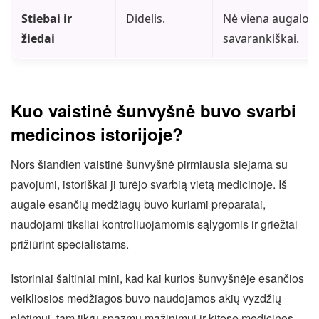
Stiebai ir
Didelis.
Nė viena augalo d
žiedai
savarankiškai.
Kuo vaistinė šunvyšnė buvo svarbi
medicinos istorijoje?
Nors šiandien vaistinė šunvyšnė pirmiausia siejama su
pavojumi, istoriškai ji turėjo svarbią vietą medicinoje. Iš
augale esančių medžiagų buvo kuriami preparatai,
naudojami tiksliai kontroliuojamomis sąlygomis ir griežtai
prižiūrint specialistams.
Istoriniai šaltiniai mini, kad kai kurios šunvyšnėje esančios
veikliosios medžiagos buvo naudojamos akių vyzdžių
plėtimui, tam tikrų spazmų mažinimui ir kitose medicinos