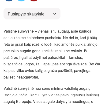
Puslapyje skaitykite
Vaistinė šunvyšnė – vienas iš tų augalų, apie kuriuos
seniau kaime kalbėdavo pusbalsiu. Ne dėl to, kad ji būtų
reta ar graži kaip rožė, o todėl, kad žmonės puikiai žinojo:
prie tokio augalo geriau nekišti rankų be reikalo. Iš
pažiūros ji gali atrodyti net patraukliai – tamsios,
blizgančios uogos, žali lapai, paslaptinga išvaizda. Bet čia
kaip su vilku avies kailyje: gražu pažiūrėti, pavojinga
paliesti neapgalvotai.
Vaistinė šunvyšnė nuo seno minima vaistinių augalų
istorijoje, tačiau kartu ji yra vienas pavojingiausių laukinių
augalų Europoje. Visos augalo dalys yra nuodingos, o