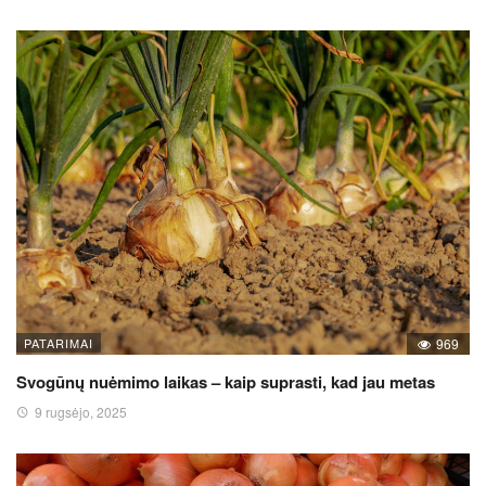
PATARIMAI
969
Svogūnų nuėmimo laikas – kaip suprasti, kad jau metas
9 rugsėjo, 2025