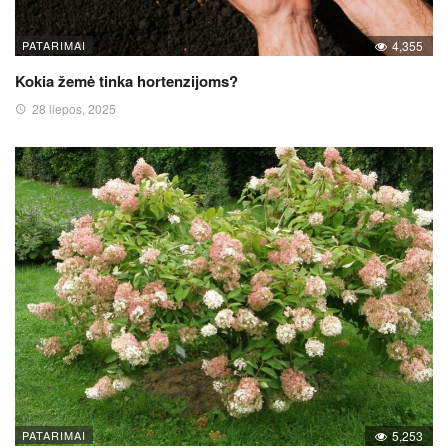
PATARIMAI
4,355
Kokia žemė tinka hortenzijoms?
28 liepos, 2025
PATARIMAI
5,253