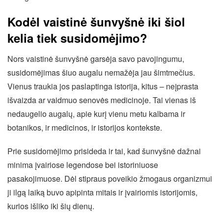
Kodėl vaistinė šunvyšnė iki šiol
kelia tiek susidomėjimo?
Nors vaistinė šunvyšnė garsėja savo pavojingumu,
susidomėjimas šiuo augalu nemažėja jau šimtmečius.
Vienus traukia jos paslaptinga istorija, kitus – neįprasta
išvaizda ar vaidmuo senovės medicinoje. Tai vienas iš
nedaugelio augalų, apie kurį vienu metu kalbama ir
botanikos, ir medicinos, ir istorijos kontekste.
Prie susidomėjimo prisideda ir tai, kad šunvyšnė dažnai
minima įvairiose legendose bei istoriniuose
pasakojimuose. Dėl stipraus poveikio žmogaus organizmui
ji ilgą laiką buvo apipinta mitais ir įvairiomis istorijomis,
kurios išliko iki šių dienų.