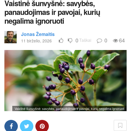
Vaistinė šunvyšnė: savybės,
panaudojimas ir pavojai, kurių
negalima ignoruoti
Jonas Žemaitis
0
0
64
Taškai
11 birželio, 2026
Vaistinė šunvyšnė: savybės, panaudojimas ir pavojai, kurių negalima ignoruoti