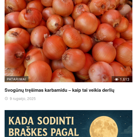
PATARIMAI
1,613
Svogūnų tręšimas karbamidu – kaip tai veikia derlių
9 rugsėjo, 2025