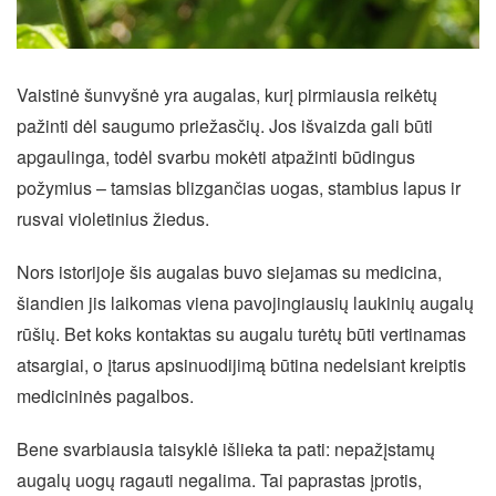
Vaistinė šunvyšnė yra augalas, kurį pirmiausia reikėtų
pažinti dėl saugumo priežasčių. Jos išvaizda gali būti
apgaulinga, todėl svarbu mokėti atpažinti būdingus
požymius – tamsias blizgančias uogas, stambius lapus ir
rusvai violetinius žiedus.
Nors istorijoje šis augalas buvo siejamas su medicina,
šiandien jis laikomas viena pavojingiausių laukinių augalų
rūšių. Bet koks kontaktas su augalu turėtų būti vertinamas
atsargiai, o įtarus apsinuodijimą būtina nedelsiant kreiptis
medicininės pagalbos.
Bene svarbiausia taisyklė išlieka ta pati: nepažįstamų
augalų uogų ragauti negalima. Tai paprastas įprotis,