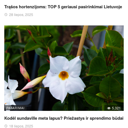
Trąšos hortenzijoms: TOP 5 geriausi pasirinkimai Lietuvoje
28 liepos, 2025
PATARIMAI
5,321
Kodėl sundaville meta lapus? Priežastys ir sprendimo būdai
18 liepos, 2025