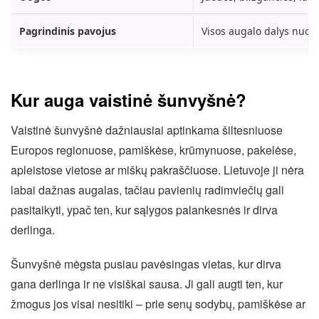
Pagrindinis pavojus
Visos augalo dalys nuodi
Kur auga vaistinė šunvyšnė?
Vaistinė šunvyšnė dažniausiai aptinkama šiltesniuose
Europos regionuose, pamiškėse, krūmynuose, pakelėse,
apleistose vietose ar miškų pakraščiuose. Lietuvoje ji nėra
labai dažnas augalas, tačiau pavienių radimviečių gali
pasitaikyti, ypač ten, kur sąlygos palankesnės ir dirva
derlinga.
Šunvyšnė mėgsta pusiau pavėsingas vietas, kur dirva
gana derlinga ir ne visiškai sausa. Ji gali augti ten, kur
žmogus jos visai nesitiki – prie senų sodybų, pamiškėse ar