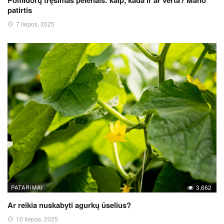
Pomidorų tręšimas pelenais: kaip, kada ir ar verta? Mano
patirtis
7 liepos, 2025
PATARIMAI
3,662
Ar reikia nuskabyti agurkų ūselius?
10 liepos, 2025