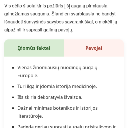
Vis dėlto šiuolaikinis požiūris į šį augalą pirmiausia
grindžiamas saugumu. Šiandien svarbiausia ne bandyti
išnaudoti šunvyšnės savybes savarankiškai, o mokėti ją
atpažinti ir suprasti galimą pavojų.
Įdomūs faktai
Pavojai
Vienas žinomiausių nuodingų augalų
Europoje.
Turi ilgą ir įdomią istoriją medicinoje.
Išsiskiria dekoratyvia išvaizda.
Dažnai minimas botanikos ir istorijos
literatūroje.
Padeda geriau suprasti augalų prisitaikymo ir