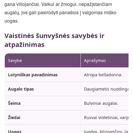
gana viliojančiai. Vaikui ar žmogui, nepažįstančiam
augalų, jos gali pasirodyti panašios į valgomas miško
uogas.
Vaistinės šunvyšnės savybės ir
atpažinimas
Savybė
Aprašymas
Lotyniškas pavadinimas
Atropa belladonna.
Augalo tipas
Daugiametis nuodingas ž
Šeima
Bulviniai augalai.
Žiedai
Rusvai violetiniai, varpe
Uogos
Juodos, blizgančios, lab