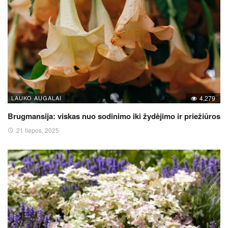
LAUKO AUGALAI
4,279
Brugmansija: viskas nuo sodinimo iki žydėjimo ir priežiūros
21 liepos, 2025