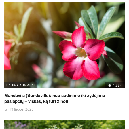
LAUKO AUGALAI
1,334
Mandevila (Sundaville): nuo sodinimo iki žydėjimo
paslapčių – viskas, ką turi žinoti
19 liepos, 2025