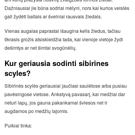
Dažniausiai jie būna sodriai mėlyni, nors kai kurios veislės
gali žydėti baltais ar švelniai rausvais žiedais.
Vienas augalas paprastai išaugina kelis žiedus, tačiau
tikrasis grožis atsiskleidžia tada, kai vienoje vietoje žydi
dešimtys ar net šimtai svogūnėlių.
Kur geriausia sodinti sibirines
scyles?
Sibirinės scylės geriausiai jaučiasi saulėtose arba pusiau
pavėsingose vietose. Ankstyvą pavasarį, kai medžiai dar
neturi lapų, jos gauna pakankamai šviesos net ir
augdamos po medžių lajomis.
Puikiai tinka: