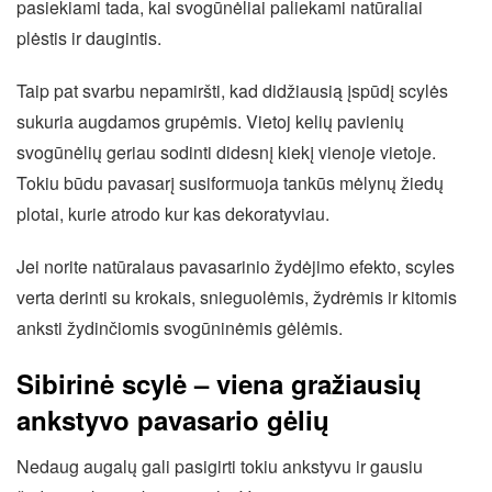
pasiekiami tada, kai svogūnėliai paliekami natūraliai
plėstis ir daugintis.
Taip pat svarbu nepamiršti, kad didžiausią įspūdį scylės
sukuria augdamos grupėmis. Vietoj kelių pavienių
svogūnėlių geriau sodinti didesnį kiekį vienoje vietoje.
Tokiu būdu pavasarį susiformuoja tankūs mėlynų žiedų
plotai, kurie atrodo kur kas dekoratyviau.
Jei norite natūralaus pavasarinio žydėjimo efekto, scyles
verta derinti su krokais, snieguolėmis, žydrėmis ir kitomis
anksti žydinčiomis svogūninėmis gėlėmis.
Sibirinė scylė – viena gražiausių
ankstyvo pavasario gėlių
Nedaug augalų gali pasigirti tokiu ankstyvu ir gausiu