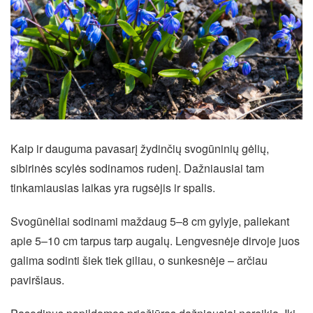
Kaip ir dauguma pavasarį žydinčių svogūninių gėlių,
sibirinės scylės sodinamos rudenį. Dažniausiai tam
tinkamiausias laikas yra rugsėjis ir spalis.
Svogūnėliai sodinami maždaug 5–8 cm gylyje, paliekant
apie 5–10 cm tarpus tarp augalų. Lengvesnėje dirvoje juos
galima sodinti šiek tiek giliau, o sunkesnėje – arčiau
paviršiaus.