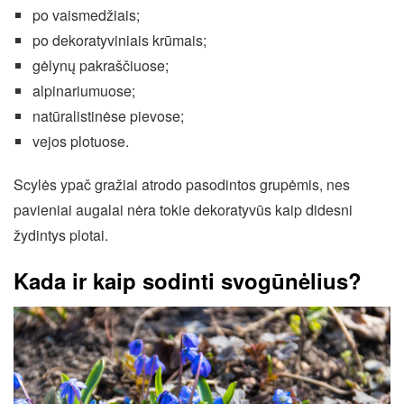
po vaismedžiais;
po dekoratyviniais krūmais;
gėlynų pakraščiuose;
alpinariumuose;
natūralistinėse pievose;
vejos plotuose.
Scylės ypač gražiai atrodo pasodintos grupėmis, nes
pavieniai augalai nėra tokie dekoratyvūs kaip didesni
žydintys plotai.
Kada ir kaip sodinti svogūnėlius?