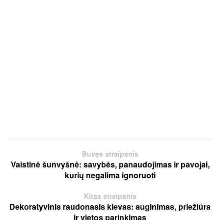
Buvęs straipsnis
Vaistinė šunvyšnė: savybės, panaudojimas ir pavojai,
kurių negalima ignoruoti
Kitas straipsnis
Dekoratyvinis raudonasis klevas: auginimas, priežiūra
ir vietos parinkimas