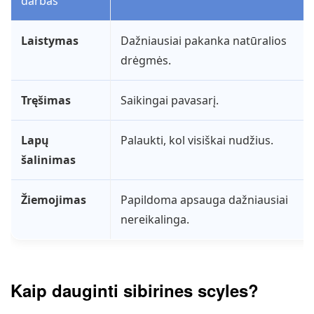
darbas
Laistymas
Dažniausiai pakanka natūralios
drėgmės.
Tręšimas
Saikingai pavasarį.
Lapų
Palaukti, kol visiškai nudžius.
šalinimas
Žiemojimas
Papildoma apsauga dažniausiai
nereikalinga.
Kaip dauginti sibirines scyles?