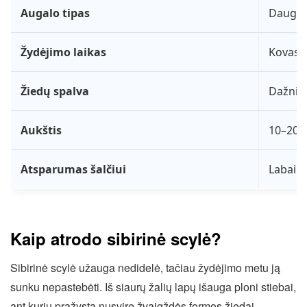
Augalo tipas
Daugia
Žydėjimo laikas
Kovas–
Žiedų spalva
Dažniau
Aukštis
10–20 
Atsparumas šalčiui
Labai g
Kaip atrodo sibirinė scylė?
Sibirinė scylė užauga nedidelė, tačiau žydėjimo metu ją
sunku nepastebėti. Iš siaurų žalių lapų išauga ploni stiebai,
ant kurių pražysta nusvirę žvaigždės formos žiedai.