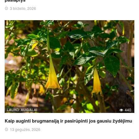
3 birželio, 2026
LAUKO AUGALAI
440
Kaip auginti brugmansiją ir pasirūpinti jos gausiu žydėjimu
13 gegužės, 2026