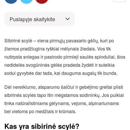
Puslapyje skaitykite
Sibirinė scylė – viena pirmųjų pavasario gėlių, kuri po
žiemos pradžiugina ryškiai mėlynais žiedais. Vos tik
nutirpsta sniegas ir pasirodo pirmieji saulės spinduliai, šios
nedidelės svogūninės gėlės pradeda žydėti ir suteikia
sodui gyvybės dar tada, kai dauguma augalų tik bunda.
Dėl nereiklumo, atsparumo šalčiui ir gebėjimo greitai plisti
sibirinės scylės tapo itin mėgstamos sodininkų. Jos puikiai
tinka natūralistiniams gėlynams, vejoms, alpinariumams
bei vietoms po medžiais ir krūmais.
Kas yra sibirinė scylė?