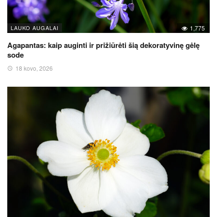
LAUKO AUGALAI
1,775
Agapantas: kaip auginti ir prižiūrėti šią dekoratyvinę gėlę
sode
18 kovo, 2026