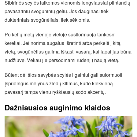
Sibirinės scylės laikomos vienomis lengviausiai plintančių
pavasarinių svogūninių gėlių. Jos dauginasi tiek
dukteriniais svogūnėliais, tiek sėklomis.
Po kelių metų vienoje vietoje susiformuoja tankesni
kereliai. Jei norima augalus išretinti arba perkelti į kitą
vietą, svogūnėlius galima iškasti vasarą, kai lapai jau būna
nudžiūvę. Vėliau jie persodinami rudenį į naują vietą.
Būtent dėl šios savybės scylės ilgainiui gali suformuoti
įspūdingus mėlynus žiedų kilimus, kurie kiekvieną
pavasarį tampa vienu ryškiausių sodo akcentų.
Dažniausios auginimo klaidos