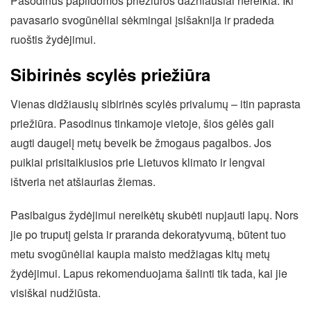
Pasodinus papildomos priežiūros dažniausiai nereikia. Iki
pavasario svogūnėliai sėkmingai įsišaknija ir pradeda
ruoštis žydėjimui.
Sibirinės scylės priežiūra
Vienas didžiausių sibirinės scylės privalumų – itin paprasta
priežiūra. Pasodinus tinkamoje vietoje, šios gėlės gali
augti daugelį metų beveik be žmogaus pagalbos. Jos
puikiai prisitaikiusios prie Lietuvos klimato ir lengvai
ištveria net atšiaurias žiemas.
Pasibaigus žydėjimui nereikėtų skubėti nupjauti lapų. Nors
jie po truputį gelsta ir praranda dekoratyvumą, būtent tuo
metu svogūnėliai kaupia maisto medžiagas kitų metų
žydėjimui. Lapus rekomenduojama šalinti tik tada, kai jie
visiškai nudžiūsta.