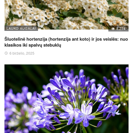
LAUKO AUGALAI
8,274
Šluotelinė hortenzija (hortenzija ant koto) ir jos veislės: nuo
klasikos iki spalvų stebuklų
6 birželio, 2025