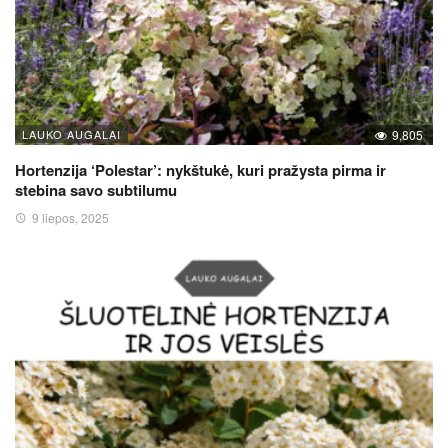
LAUKO AUGALAI
9,805
Hortenzija ‘Polestar’: nykštukė, kuri pražysta pirma ir
stebina savo subtilumu
9 liepos, 2025