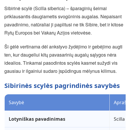
Sibirinė scylė (Scilla siberica) – šparaginių šeimai
priklausantis daugiametis svogūninis augalas. Nepaisant
pavadinimo, natūraliai ji paplitusi ne tik Sibire, bet ir kitose
Rytų Europos bei Vakarų Azijos vietovėse.
Ši gėlė vertinama dėl ankstyvo žydėjimo ir gebėjimo augti
ten, kur daugeliui kitų pavasarinių augalų sąlygos nėra
idealios. Tinkamai pasodintos scylės kasmet sužydi vis
gausiau ir ilgainiui sudaro įspūdingus mėlynus kilimus.
Sibirinės scylės pagrindinės savybės
Savybė
Aprašy
Lotyniškas pavadinimas
Scilla s