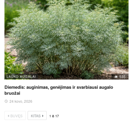
LAUKO AUGALAI
535
Diemedis: auginimas, genėjimas ir svarbiausi augalo
bruožai
24 kovo, 2026
BUVĘS
KITAS
1
iš
17