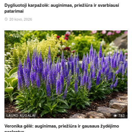
Dygliuotoji karpažolė: auginimas, priežiūra ir svarbiausi
patarimai
20 kovo, 2026
LAUKO AUGALAI
783
Veronika gėlė: auginimas, priežiūra ir gausaus žydėjimo
paslaptys