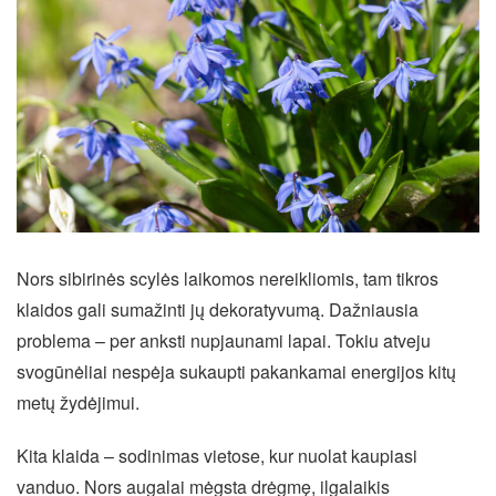
Nors sibirinės scylės laikomos nereikliomis, tam tikros
klaidos gali sumažinti jų dekoratyvumą. Dažniausia
problema – per anksti nupjaunami lapai. Tokiu atveju
svogūnėliai nespėja sukaupti pakankamai energijos kitų
metų žydėjimui.
Kita klaida – sodinimas vietose, kur nuolat kaupiasi
vanduo. Nors augalai mėgsta drėgmę, ilgalaikis