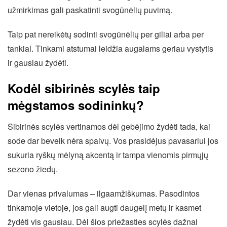
užmirkimas gali paskatinti svogūnėlių puvimą.
Taip pat nereikėtų sodinti svogūnėlių per giliai arba per
tankiai. Tinkami atstumai leidžia augalams geriau vystytis
ir gausiau žydėti.
Kodėl sibirinės scylės taip
mėgstamos sodininkų?
Sibirinės scylės vertinamos dėl gebėjimo žydėti tada, kai
sode dar beveik nėra spalvų. Vos prasidėjus pavasariui jos
sukuria ryškų mėlyną akcentą ir tampa vienomis pirmųjų
sezono žiedų.
Dar vienas privalumas – ilgaamžiškumas. Pasodintos
tinkamoje vietoje, jos gali augti daugelį metų ir kasmet
žydėti vis gausiau. Dėl šios priežasties scylės dažnai