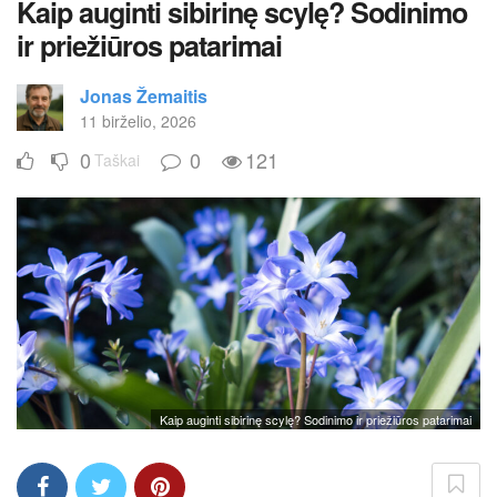
Kaip auginti sibirinę scylę? Sodinimo
ir priežiūros patarimai
Jonas Žemaitis
11 birželio, 2026
0
0
121
Taškai
Kaip auginti sibirinę scylę? Sodinimo ir priežiūros patarimai