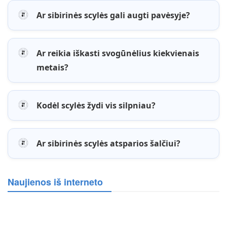
Ar sibirinės scylės gali augti pavėsyje?
Ar reikia iškasti svogūnėlius kiekvienais
metais?
Kodėl scylės žydi vis silpniau?
Ar sibirinės scylės atsparios šalčiui?
Naujienos iš interneto