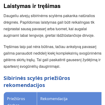
Laistymas ir tręšimas
Daugeliu atvejų sibirinėms scylėms pakanka natūralios
drėgmės. Papildomas laistymas gali būti reikalingas tik
neįprastai sausą pavasarį arba tuomet, kai augalai
auginami labai lengvoje, greitai išdžiūstančioje dirvoje.
Tręšimas taip pat nėra būtinas, tačiau ankstyvą pavasarį
galima panaudoti nedidelį kiekį kompleksinių svogūninėms
gėlėms skirtų trąšų. Tai gali paskatinti gausesnį žydėjimą ir
spartesnį svogūnėlių dauginimąsi.
Sibirinės scylės priežiūros
rekomendacijos
Priežiūros
Rekomendacija