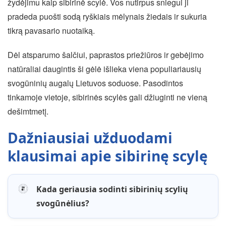
žydėjimu kaip sibirinė scylė. Vos nutirpus sniegui ji
pradeda puošti sodą ryškiais mėlynais žiedais ir sukuria
tikrą pavasario nuotaiką.
Dėl atsparumo šalčiui, paprastos priežiūros ir gebėjimo
natūraliai daugintis ši gėlė išlieka viena populiariausių
svogūninių augalų Lietuvos soduose. Pasodintos
tinkamoje vietoje, sibirinės scylės gali džiuginti ne vieną
dešimtmetį.
Dažniausiai užduodami
klausimai apie sibirinę scylę
Kada geriausia sodinti sibirinių scylių
svogūnėlius?