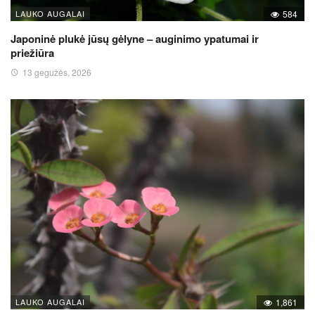
LAUKO AUGALAI
584
Japoninė plukė jūsų gėlyne – auginimo ypatumai ir
priežiūra
13 gegužės, 2026
LAUKO AUGALAI
1,861