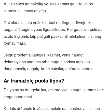
Aukštesnės tramažolių veislės kartais gali išgulti po
stipresnio lietaus ar vėjo.
Dažniausiai taip nutinka labai derlingoje dirvoje, kur
augalai išaugina ypač ilgus stiebus. Per gausus tręšimas
azoto trąšomis taip pat gali paskatinti minkštesnių stiebų
formavimąsi.
Jeigu problema kartojasi kasmet, verta naudoti
dekoratyvias atramas arba augalą sodinti tarp kitų
daugiamečių augalų, kurie suteiktų natūralią atramą.
Ar tramažolę puola ligos?
Palyginti su daugeliu kitų dekoratyvinių augalų, tramažolė
serga gana retai.
Kartais drėgnais ir vėsiais metais gali pasirodyti miltligė