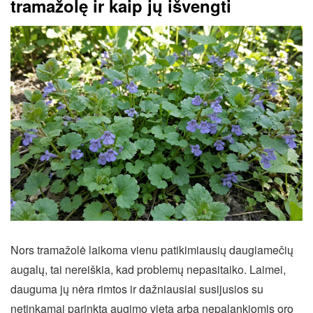
tramažolę ir kaip jų išvengti
Nors tramažolė laikoma vienu patikimiausių daugiamečių
augalų, tai nereiškia, kad problemų nepasitaiko. Laimei,
dauguma jų nėra rimtos ir dažniausiai susijusios su
netinkamai parinkta augimo vieta arba nepalankiomis oro