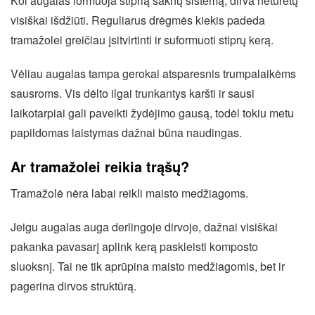
Kol augalas formuoja stiprią šaknų sistemą, dirva neturėtų
visiškai išdžiūti. Reguliarus drėgmės kiekis padeda
tramažolei greičiau įsitvirtinti ir suformuoti stiprų kerą.
Vėliau augalas tampa gerokai atsparesnis trumpalaikėms
sausroms. Vis dėlto ilgai trunkantys karšti ir sausi
laikotarpiai gali paveikti žydėjimo gausą, todėl tokiu metu
papildomas laistymas dažnai būna naudingas.
Ar tramažolei reikia trąšų?
Tramažolė nėra labai reikli maisto medžiagoms.
Jeigu augalas auga derlingoje dirvoje, dažnai visiškai
pakanka pavasarį aplink kerą paskleisti komposto
sluoksnį. Tai ne tik aprūpina maisto medžiagomis, bet ir
pagerina dirvos struktūrą.