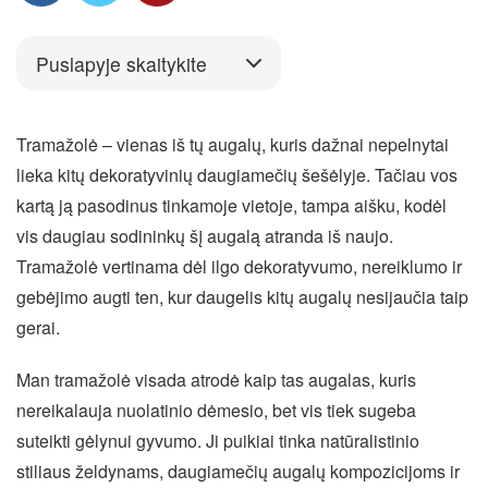
Puslapyje skaitykite
Tramažolė – vienas iš tų augalų, kuris dažnai nepelnytai
lieka kitų dekoratyvinių daugiamečių šešėlyje. Tačiau vos
kartą ją pasodinus tinkamoje vietoje, tampa aišku, kodėl
vis daugiau sodininkų šį augalą atranda iš naujo.
Tramažolė vertinama dėl ilgo dekoratyvumo, nereiklumo ir
gebėjimo augti ten, kur daugelis kitų augalų nesijaučia taip
gerai.
Man tramažolė visada atrodė kaip tas augalas, kuris
nereikalauja nuolatinio dėmesio, bet vis tiek sugeba
suteikti gėlynui gyvumo. Ji puikiai tinka natūralistinio
stiliaus želdynams, daugiamečių augalų kompozicijoms ir