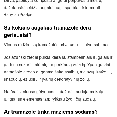
Dirva, papildyta kompostu ar gerai perpuvusiu mėšlu,
dažniausiai leidžia augalui augti sparčiau ir formuoti
daugiau žiedynų.
Su kokiais augalais tramažolė dera
geriausiai?
Vienas didžiausių tramažolės privalumų – universalumas.
Jos ažūriški žiedai puikiai dera su stambesniais augalais ir
padeda sukurti natūralų, neperkrautą vaizdą. Ypač gražiai
tramažolė atrodo augdama šalia astilbių, melsvių, katžolių,
snapučių, ežiuolių ir įvairių dekoratyvinių žolių.
Natūralistiniuose gėlynuose ji dažnai naudojama kaip
jungiantis elementas tarp ryškiau žydinčių augalų.
Ar tramažolė tinka mažiems sodams?