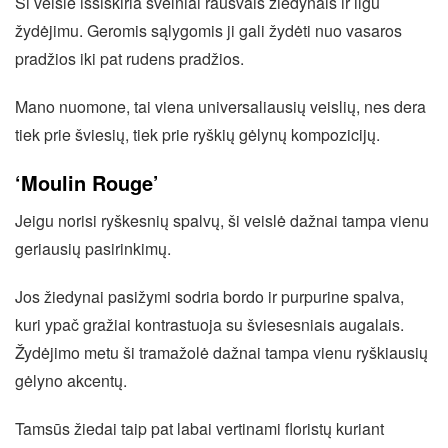
Ši veislė išsiskiria švelniai rausvais žiedynais ir ilgu
žydėjimu. Geromis sąlygomis ji gali žydėti nuo vasaros
pradžios iki pat rudens pradžios.
Mano nuomone, tai viena universaliausių veislių, nes dera
tiek prie šviesių, tiek prie ryškių gėlynų kompozicijų.
‘Moulin Rouge’
Jeigu norisi ryškesnių spalvų, ši veislė dažnai tampa vienu
geriausių pasirinkimų.
Jos žiedynai pasižymi sodria bordo ir purpurine spalva,
kuri ypač gražiai kontrastuoja su šviesesniais augalais.
Žydėjimo metu ši tramažolė dažnai tampa vienu ryškiausių
gėlyno akcentų.
Tamsūs žiedai taip pat labai vertinami floristų kuriant