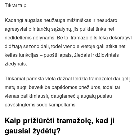
Tikrai taip.
Kadangi augalas neužauga milžiniškas ir nesudaro
agresyviai plintančių sąžalynų, jis puikiai tinka net
nedideliems gėlynams. Be to, tramažolė išlieka dekoratyvi
didžiąją sezono dalį, todėl vienoje vietoje gali atlikti net
kelias funkcijas – puošti lapais, žiedais ir džiovintais
žiedynais.
Tinkamai parinkta vieta dažnai leidžia tramažolei daugelį
metų augti beveik be papildomos priežiūros, todėl tai
vienas patikimiausių daugiamečių augalų pusiau
pavėsingiems sodo kampeliams.
Kaip prižiūrėti tramažolę, kad ji
gausiai žydėtų?