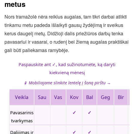
metus
Nors tramažolė nėra reiklus augalas, tam tikri darbai atlikti
tinkamu metu padeda išlaikyti gausų žydėjimą ir sveikus
kerus daugelį metų. Didžioji dalis priežiūros darbų tenka
pavasariui ir vasarai, o rudenį bei žiemą augalas praktiškai
gali būti paliekamas ramybėje.
Paspauskite ant ✓, kad sužinotumėte, ką daryti
kiekvieną mėnesį
📱 Mobiliajame slinkite lentelę į šoną pirštu →
Veikla
Sau
Vas
Kov
Bal
Geg
Bir
L
Pavasarinis
✓
✓
tvarkymas
Dalijimas ir
✓
✓