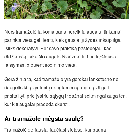
Nors tramažolė laikoma gana nereikliu augalu, tinkamai
parinkta vieta gali lemti, kiek gausiai ji žydės ir kaip ilgai
išliks dekoratyvi. Per savo praktiką pastebėjau, kad
didžiausią įtaką šio augalo išvaizdai turi ne tręšimas ar
laistymas, o būtent sodinimo vieta.
Gera žinia ta, kad tramažolė yra gerokai lankstesnė nei
daugelis kitų žydinčių daugiamečių augalų. Ji gali
prisitaikyti prie įvairių sąlygų ir dažnai sėkmingai auga ten,
kur kiti augalai pradeda skursti.
Ar tramažolė mėgsta saulę?
Tramažolė geriausiai jaučiasi vietose, kur gauna