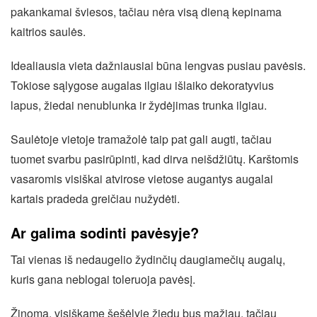
pakankamai šviesos, tačiau nėra visą dieną kepinama
kaitrios saulės.
Idealiausia vieta dažniausiai būna lengvas pusiau pavėsis.
Tokiose sąlygose augalas ilgiau išlaiko dekoratyvius
lapus, žiedai nenublunka ir žydėjimas trunka ilgiau.
Saulėtoje vietoje tramažolė taip pat gali augti, tačiau
tuomet svarbu pasirūpinti, kad dirva neišdžiūtų. Karštomis
vasaromis visiškai atvirose vietose augantys augalai
kartais pradeda greičiau nužydėti.
Ar galima sodinti pavėsyje?
Tai vienas iš nedaugelio žydinčių daugiamečių augalų,
kuris gana neblogai toleruoja pavėsį.
Žinoma, visiškame šešėlyje žiedų bus mažiau, tačiau