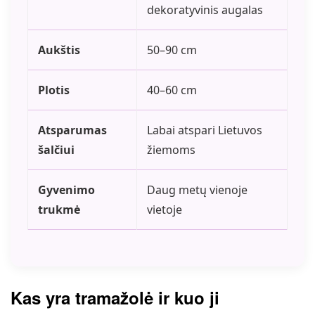
dekoratyvinis augalas
Aukštis
50–90 cm
Plotis
40–60 cm
Atsparumas
Labai atspari Lietuvos
šalčiui
žiemoms
Gyvenimo
Daug metų vienoje
trukmė
vietoje
Kas yra tramažolė ir kuo ji