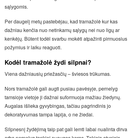
sąlygomis.
Per daugelį metų pastebėjau, kad tramažolė kur kas
dažniau kenčia nuo netinkamų sąlygų nei nuo ligų ar
kenkėjų. Būtent todėl svarbu mokėti atpažinti pirmuosius
požymius ir laiku reaguoti.
Kodėl tramažolė žydi silpnai?
Viena dažniausių priežasčių – šviesos trūkumas.
Nors tramažolė gali augti pusiau pavėsyje, pernelyg
tamsioje vietoje ji dažnai suformuoja mažiau žiedynų.
Augalas išlieka gyvybingas, tačiau pagrindinis jo
dekoratyvumas tampa lapija, o ne žiedai.
Silpnesnį žydėjimą taip pat gali lemti labai nualinta dirva
arba pernelyg tankiai suaugęs keras. Tokiais atvejais