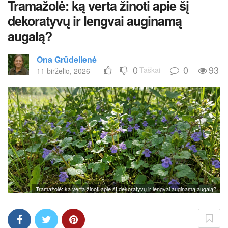
Tramažolė: ką verta žinoti apie šį
dekoratyvų ir lengvai auginamą
augalą?
Ona Grūdelienė
0
0
93
Taškai
11 birželio, 2026
Tramažolė: ką verta žinoti apie šį dekoratyvų ir lengvai auginamą augalą?