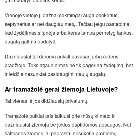
gali sudaryti didelius kerus.
Vienoje vietoje ji dažnai sėkmingai auga penkerius,
septynerius ar net daugiau metų. Tačiau jeigu pastebima,
kad žydėjimas silpnėja arba keras tampa pernelyg tankus,
augalą galima padalyti.
Dažniausiai tai daroma anksti pavasarį arba rudens
pradžioje. Toks atjauninimas ne tik pagerina žydėjimą, bet
ir leidžia nesunkiai pasidauginti naujų augalų.
Ar tramažolė gerai žiemoja Lietuvoje?
Tai vienas iš jos didžiausių privalumų.
Tramažolė puikiai prisitaikiusi prie mūsų klimato ir
dažniausiai žiemoja be jokios papildomos apsaugos. Net
šaltesnės žiemos jai paprastai nesukelia problemų.