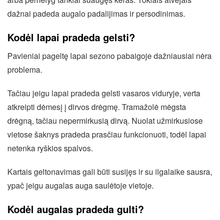
dažnai padeda augalo padalijimas ir persodinimas.
Kodėl lapai pradeda gelsti?
Pavieniai pageltę lapai sezono pabaigoje dažniausiai nėra
problema.
Tačiau jeigu lapai pradeda gelsti vasaros viduryje, verta
atkreipti dėmesį į dirvos drėgmę. Tramažolė mėgsta
drėgną, tačiau nepermirkusią dirvą. Nuolat užmirkusiose
vietose šaknys pradeda prasčiau funkcionuoti, todėl lapai
netenka ryškios spalvos.
Kartais geltonavimas gali būti susijęs ir su ilgalaike sausra,
ypač jeigu augalas auga saulėtoje vietoje.
Kodėl augalas pradeda gulti?