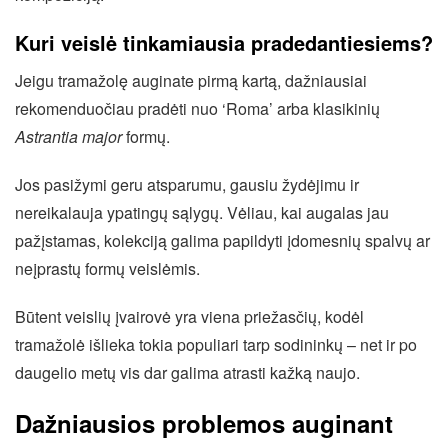
Kuri veislė tinkamiausia pradedantiesiems?
Jeigu tramažolę auginate pirmą kartą, dažniausiai
rekomenduočiau pradėti nuo ‘Roma’ arba klasikinių
Astrantia major
formų.
Jos pasižymi geru atsparumu, gausiu žydėjimu ir
nereikalauja ypatingų sąlygų. Vėliau, kai augalas jau
pažįstamas, kolekciją galima papildyti įdomesnių spalvų ar
neįprastų formų veislėmis.
Būtent veislių įvairovė yra viena priežasčių, kodėl
tramažolė išlieka tokia populiari tarp sodininkų – net ir po
daugelio metų vis dar galima atrasti kažką naujo.
Dažniausios problemos auginant