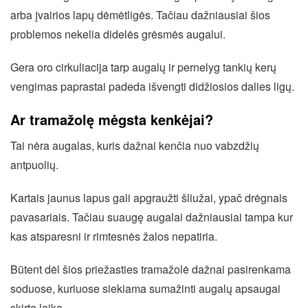
arba įvairios lapų dėmėtligės. Tačiau dažniausiai šios
problemos nekelia didelės grėsmės augalui.
Gera oro cirkuliacija tarp augalų ir pernelyg tankių kerų
vengimas paprastai padeda išvengti didžiosios dalies ligų.
Ar tramažolę mėgsta kenkėjai?
Tai nėra augalas, kuris dažnai kenčia nuo vabzdžių
antpuolių.
Kartais jaunus lapus gali apgraužti šliužai, ypač drėgnais
pavasariais. Tačiau suaugę augalai dažniausiai tampa kur
kas atsparesni ir rimtesnės žalos nepatiria.
Būtent dėl šios priežasties tramažolė dažnai pasirenkama
soduose, kuriuose siekiama sumažinti augalų apsaugai
skirtą laiką.