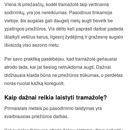
Viena iš priežasčių, kodėl tramažolė taip vertinama
sodininkų, yra jos nereiklumas. Pasodinus tinkamoje
vietoje, šis augalas gali daugelį metų augti beveik be
ypatingos priežiūros. Vis dėlto keli paprasti darbai padeda
išlaikyti vešlius kerus, ilgesnį žydėjimą ir gražesnę augalo
išvaizdą viso sezono metu.
Per savo praktiką pastebėjau, kad tramažolė geriausiai
atrodo tada, kai jai tiesiog netrukdoma augti. Dažnai
didžiausia klaida būna ne priežiūros trūkumas, o perdėtas
noras nuolat kažką koreguoti.
Kaip dažnai reikia laistyti tramažolę?
Pirmaisiais metais po pasodinimo laistymas yra
svarbiausias priežiūros darbas.