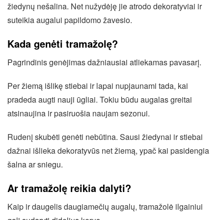
žiedynų nešalina. Net nužydėję jie atrodo dekoratyviai ir
suteikia augalui papildomo žavesio.
Kada genėti tramažolę?
Pagrindinis genėjimas dažniausiai atliekamas pavasarį.
Per žiemą išlikę stiebai ir lapai nupjaunami tada, kai
pradeda augti nauji ūgliai. Tokiu būdu augalas greitai
atsinaujina ir pasiruošia naujam sezonui.
Rudenį skubėti genėti nebūtina. Sausi žiedynai ir stiebai
dažnai išlieka dekoratyvūs net žiemą, ypač kai pasidengia
šalna ar sniegu.
Ar tramažolę reikia dalyti?
Kaip ir daugelis daugiamečių augalų, tramažolė ilgainiui