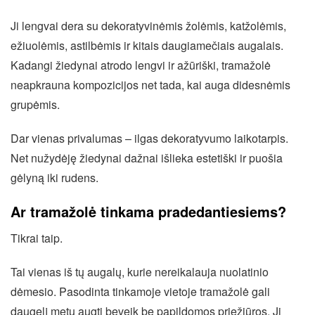
Ji lengvai dera su dekoratyvinėmis žolėmis, katžolėmis,
ežiuolėmis, astilbėmis ir kitais daugiamečiais augalais.
Kadangi žiedynai atrodo lengvi ir ažūriški, tramažolė
neapkrauna kompozicijos net tada, kai auga didesnėmis
grupėmis.
Dar vienas privalumas – ilgas dekoratyvumo laikotarpis.
Net nužydėję žiedynai dažnai išlieka estetiški ir puošia
gėlyną iki rudens.
Ar tramažolė tinkama pradedantiesiems?
Tikrai taip.
Tai vienas iš tų augalų, kurie nereikalauja nuolatinio
dėmesio. Pasodinta tinkamoje vietoje tramažolė gali
daugelį metų augti beveik be papildomos priežiūros. Ji