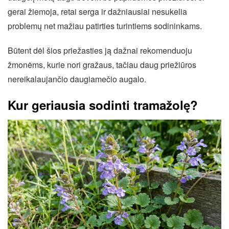
gerai žiemoja, retai serga ir dažniausiai nesukelia
problemų net mažiau patirties turintiems sodininkams.
Būtent dėl šios priežasties ją dažnai rekomenduoju
žmonėms, kurie nori gražaus, tačiau daug priežiūros
nereikalaujančio daugiamečio augalo.
Kur geriausia sodinti tramažolę?