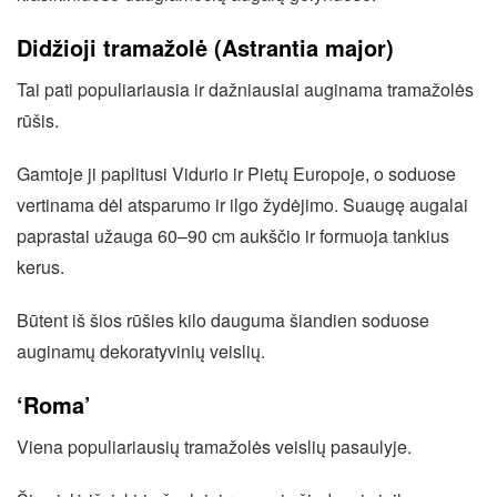
Didžioji tramažolė (Astrantia major)
Tai pati populiariausia ir dažniausiai auginama tramažolės
rūšis.
Gamtoje ji paplitusi Vidurio ir Pietų Europoje, o soduose
vertinama dėl atsparumo ir ilgo žydėjimo. Suaugę augalai
paprastai užauga 60–90 cm aukščio ir formuoja tankius
kerus.
Būtent iš šios rūšies kilo dauguma šiandien soduose
auginamų dekoratyvinių veislių.
‘Roma’
Viena populiariausių tramažolės veislių pasaulyje.