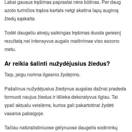
Labai gausus tręšimas paprastai nėra būtinas. Per daug
azoto turinčios trąšos kartais netgi skatina lapų augimą
žiedų sąskaita.
Todėl daugeliu atvejų saikingas tręšimas duoda geresnį
rezultatą nei intensyvus augalo maitinimas viso sezono
metu.
Ar reikia šalinti nužydėjusius žiedus?
Taip, jeigu norima ilgesnio žydėjimo.
Pašalinus nužydėjusius žiedynus augalas dažnai pradeda
formuoti naujus žiedus ir išlieka dekoratyvus ilgiau. Tai
ypač aktualu veislėms, kurios gali pakartotinai žydėti
vasaros pabaigoje.
Tačiau natūralistiniuose gėlynuose daugelis sodininkų