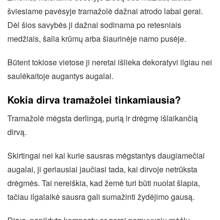
šviesiame pavėsyje tramažolė dažnai atrodo labai gerai.
Dėl šios savybės ji dažnai sodinama po retesniais
medžiais, šalia krūmų arba šiaurinėje namo pusėje.
Būtent tokiose vietose ji neretai išlieka dekoratyvi ilgiau nei
saulėkaitoje augantys augalai.
Kokia dirva tramažolei tinkamiausia?
Tramažolė mėgsta derlingą, purią ir drėgmę išlaikančią
dirvą.
Skirtingai nei kai kurie sausras mėgstantys daugiamečiai
augalai, ji geriausiai jaučiasi tada, kai dirvoje netrūksta
drėgmės. Tai nereiškia, kad žemė turi būti nuolat šlapia,
tačiau ilgalaikė sausra gali sumažinti žydėjimo gausą.