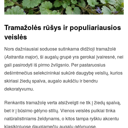
Tramažolės rūšys ir populiariausios
veislės
Nors dažniausiai soduose sutinkama didžioji tramažolė
(
Astrantia major
), ši augalų grupė yra gerokai įvairesnė, nei
gali pasirodyti iš pirmo žvilgsnio. Per pastaruosius
dešimtmečius selekcininkai sukūrė daugybę veislių, kurios
skiriasi žiedų spalva, augalo aukščiu ir bendru
dekoratyvumu.
Renkantis tramažolę verta atsižvelgti ne tik į žiedų spalvą,
bet ir į būsimo gėlyno stilių. Vienos veislės puikiai tinka
natūralistiniams želdynams, o kitos tampa ryškiu akcentu
klasikiniuose daugiamečių augalų gėlynuose.