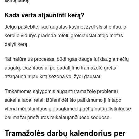
Kada verta atjauninti kerą?
Jeigu pastebite, kad augalas kasmet žydi vis silpniau, o
kerelio vidurys pradeda retėti, greičiausiai atėjo metas
dalyti kerą.
Tai natūralus procesas, būdingas daugeliui daugiamečių
augalų. Dažniausiai po padalijimo tramažolė greitai
atsigauna ir jau kitą sezoną vėl žydi gausiai.
Tinkamomis sąlygomis auganti tramažolė problemų
sukelia labai retai. Būtent dėl šio patikimumo ji ir tapo
viena mėgstamiausių daugiamečių gėlių natūralistiniuose
bei mažai priežiūros reikalaujančiuose soduose.
Tramažolės darbų kalendorius per