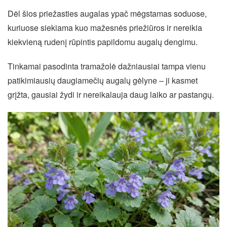
Dėl šios priežasties augalas ypač mėgstamas soduose,
kuriuose siekiama kuo mažesnės priežiūros ir nereikia
kiekvieną rudenį rūpintis papildomu augalų dengimu.
Tinkamai pasodinta tramažolė dažniausiai tampa vienu
patikimiausių daugiamečių augalų gėlyne – ji kasmet
grįžta, gausiai žydi ir nereikalauja daug laiko ar pastangų.