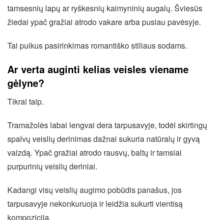
tamsesnių lapų ar ryškesnių kaimyninių augalų. Šviesūs
žiedai ypač gražiai atrodo vakare arba pusiau pavėsyje.
Tai puikus pasirinkimas romantiško stiliaus sodams.
Ar verta auginti kelias veisles viename
gėlyne?
Tikrai taip.
Tramažolės labai lengvai dera tarpusavyje, todėl skirtingų
spalvų veislių derinimas dažnai sukuria natūralų ir gyvą
vaizdą. Ypač gražiai atrodo rausvų, baltų ir tamsiai
purpurinių veislių deriniai.
Kadangi visų veislių augimo pobūdis panašus, jos
tarpusavyje nekonkuruoja ir leidžia sukurti vientisą
kompoziciją.