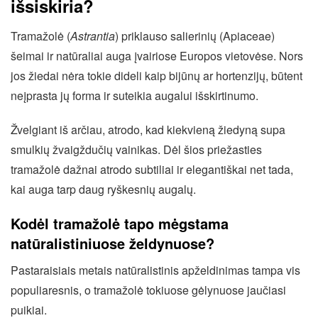
išsiskiria?
Tramažolė (
Astrantia
) priklauso salierinių (Apiaceae)
šeimai ir natūraliai auga įvairiose Europos vietovėse. Nors
jos žiedai nėra tokie dideli kaip bijūnų ar hortenzijų, būtent
neįprasta jų forma ir suteikia augalui išskirtinumo.
Žvelgiant iš arčiau, atrodo, kad kiekvieną žiedyną supa
smulkių žvaigždučių vainikas. Dėl šios priežasties
tramažolė dažnai atrodo subtiliai ir elegantiškai net tada,
kai auga tarp daug ryškesnių augalų.
Kodėl tramažolė tapo mėgstama
natūralistiniuose želdynuose?
Pastaraisiais metais natūralistinis apželdinimas tampa vis
populiaresnis, o tramažolė tokiuose gėlynuose jaučiasi
puikiai.