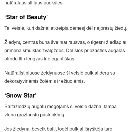
natūralaus stiliaus puokštes.
‘Star of Beauty’
Tai veislė, kuri dažnai atkreipia dėmesį dėl neįprastų žiedų.
Žiedynų centras būna švelniai rausvas, o ilgesni žiedlapiai
primena smulkias žvaigždes. Dėl šios priežasties augalas
atrodo itin lengvas ir elegantiškas.
Natūralistiniuose želdynuose ši veislė puikiai dera su
dekoratyvinėmis žolėmis ir ežiuolėmis.
‘Snow Star’
Baltažiedžių augalų mėgėjams ši veislė dažnai tampa
viena gražiausių pasirinkimų.
Jos žiedynai beveik balti, todėl puikiai išryškėja tarp