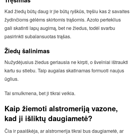
Kad žiedų būtų daug ir jie būtų ryškūs, tręšiu kas 2 savaites
žydinčioms gėlėms skirtomis trąšomis. Azoto perteklius
gali skatinti lapų augimą, bet ne žiedus, todėl svarbu
pasirinkti subalansuotas trąšas.
Žiedų šalinimas
Nužydėjusius žiedus geriausia ne kirpti, o švelniai ištraukti
kartu su stiebu. Taip augalas skatinamas formuoti naujus
ūglius.
Tai smulkmena, bet ji tikrai veikia.
Kaip žiemoti alstromeriją vazone,
kad ji išliktų daugiametė?
Čia ir paaiškėja, ar alstromerija tikrai bus daugiametė, ar