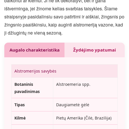
balkonui ar kiemui. Ji ne tik dekoratyvi, bet ir gana
ištverminga, jei žinome kelias svarbias taisykles. Šiame
straipsnyje pasidalinsiu savo patirtimi ir aiškiai, žingsnis po
žingsnio paaiškinsiu, kaip auginti alstromeriją vazone, kad
ji džiugintų ne vieną sezoną.
Augalo charakteristika
Žydėjimo ypatumai
Alstromerijos savybės
Botaninis
Alstroemeria spp.
pavadinimas
Tipas
Daugiametė gėlė
Kilmė
Pietų Amerika (Čilė, Brazilija)