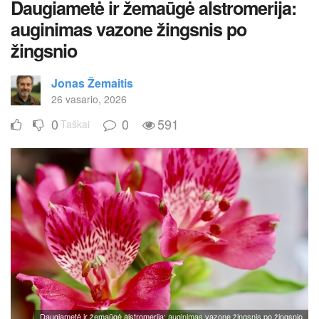
Daugiametė ir žemaūgė alstromerija:
auginimas vazone žingsnis po
žingsnio
Jonas Žemaitis
26 vasario, 2026
0
0
591
Taškai
Daugiametė ir žemaūgė alstromerija: auginimas vazone žingsnis po žingsnio