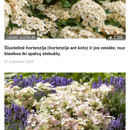
LAUKO AUGALAI
8,320
Šluotelinė hortenzija (hortenzija ant koto) ir jos veislės: nuo
klasikos iki spalvų stebuklų
6 birželio, 2025