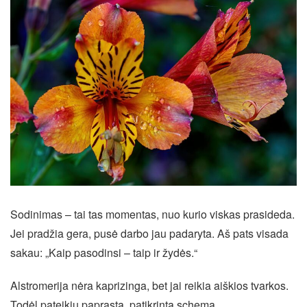
Sodinimas – tai tas momentas, nuo kurio viskas prasideda.
Jei pradžia gera, pusė darbo jau padaryta. Aš pats visada
sakau: „Kaip pasodinsi – taip ir žydės.“
Alstromerija nėra kaprizinga, bet jai reikia aiškios tvarkos.
Todėl pateikiu paprastą, patikrintą schemą.