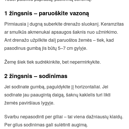
1 žingsnis – paruoškite vazoną
Pirmiausia į dugną suberkite drenažo sluoksnį. Keramzitas
ar smulkūs akmenukai apsaugos šaknis nuo užmirkimo.
Ant drenažo užpilkite dalį paruoštos žemės – tiek, kad
pasodinus gumbą jis būtų 5–7 cm gylyje.
Žemę šiek tiek sudrėkinkite, bet nepermirkykite.
2 žingsnis – sodinimas
Jei sodinate gumbą, paguldykite jį horizontaliai. Jei
sodinate jau paaugintą daigą, šaknų kaklelis turi likti
žemės paviršiaus lygyje.
Svarbu nepasodinti per giliai – tai viena dažniausių klaidų.
Per gilus sodinimas gali sulėtinti augimą.