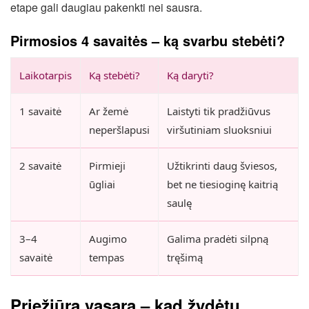
etape gali daugiau pakenkti nei sausra.
Pirmosios 4 savaitės – ką svarbu stebėti?
Laikotarpis
Ką stebėti?
Ką daryti?
1 savaitė
Ar žemė
Laistyti tik pradžiūvus
neperšlapusi
viršutiniam sluoksniui
2 savaitė
Pirmieji
Užtikrinti daug šviesos,
ūgliai
bet ne tiesioginę kaitrią
saulę
3–4
Augimo
Galima pradėti silpną
savaitė
tempas
tręšimą
Priežiūra vasarą – kad žydėtų