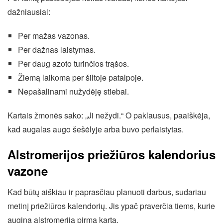
dažniausiai:
Per mažas vazonas.
Per dažnas laistymas.
Per daug azoto turinčios trąšos.
Žiemą laikoma per šiltoje patalpoje.
Nepašalinami nužydėję stiebai.
Kartais žmonės sako: „Ji nežydi.“ O paklausus, paaiškėja,
kad augalas augo šešėlyje arba buvo perlaistytas.
Alstromerijos priežiūros kalendorius
vazone
Kad būtų aiškiau ir paprasčiau planuoti darbus, sudariau
metinį priežiūros kalendorių. Jis ypač praverčia tiems, kurie
augina alstromeriją pirmą kartą.