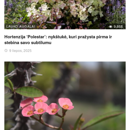
LAUKO AUGALAI
9,868
Hortenzija ‘Polestar’: nykštukė, kuri pražysta pirma ir
stebina savo subtilumu
9 liepos, 2025