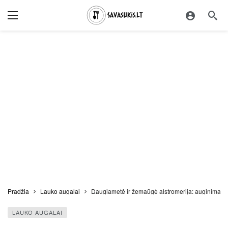
Pradžia
Lauko augalai
Daugiametė ir žemaūgė alstromerija: auginimas 
LAUKO AUGALAI