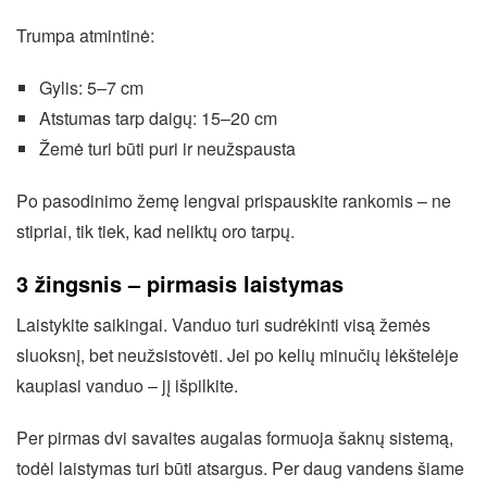
Trumpa atmintinė:
Gylis: 5–7 cm
Atstumas tarp daigų: 15–20 cm
Žemė turi būti puri ir neužspausta
Po pasodinimo žemę lengvai prispauskite rankomis – ne
stipriai, tik tiek, kad neliktų oro tarpų.
3 žingsnis – pirmasis laistymas
Laistykite saikingai. Vanduo turi sudrėkinti visą žemės
sluoksnį, bet neužsistovėti. Jei po kelių minučių lėkštelėje
kaupiasi vanduo – jį išpilkite.
Per pirmas dvi savaites augalas formuoja šaknų sistemą,
todėl laistymas turi būti atsargus. Per daug vandens šiame