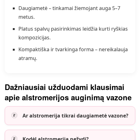
Daugiametė – tinkamai žiemojant auga 5–7
metus.
Platus spalvų pasirinkimas leidžia kurti ryškias
kompozicijas.
Kompaktiška ir tvarkinga forma – nereikalauja
atramų.
Dažniausiai užduodami klausimai
apie alstromerijos auginimą vazone
Ar alstromerija tikrai daugiametė vazone?
Kodėl alstromerija nežydi?