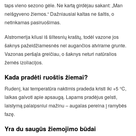
taps vieno sezono gėle. Ne kartą girdėjau sakant: „Man
neišgyveno žiemos.“ Dažniausiai kaltas ne šaltis, o
netinkamas pasiruošimas.
Alstromerija kilusi iš šiltesnių kraštų, todėl vazone jos
šaknys pažeidžiamesnės nei augančios atvirame grunte.
Vazonas peršąla greičiau, o šaknys neturi natūralios
žemės izoliacijos.
Kada pradėti ruoštis žiemai?
Rudenį, kai temperatūra naktimis pradeda kristi iki +5 °C,
laikas galvoti apie apsaugą. Lapams pradėjus gelsti,
laistymą palaipsniui mažinu – augalas pereina į ramybės
fazę.
Yra du saugūs žiemojimo būdai