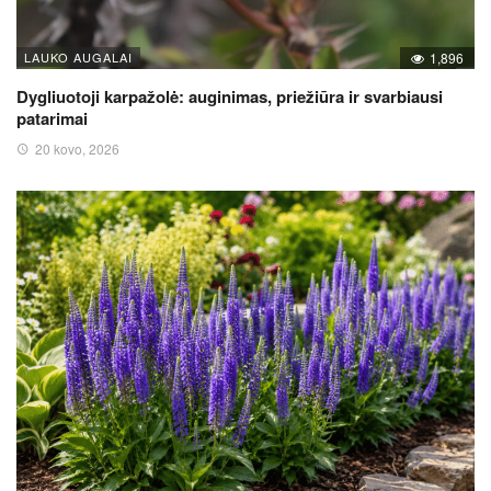
LAUKO AUGALAI
1,896
Dygliuotoji karpažolė: auginimas, priežiūra ir svarbiausi
patarimai
20 kovo, 2026