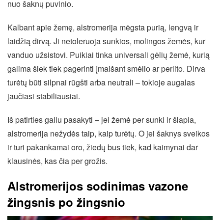
nuo šaknų puvinio.
Kalbant apie žemę, alstromerija mėgsta purią, lengvą ir
laidžią dirvą. Ji netoleruoja sunkios, molingos žemės, kur
vanduo užsistovi. Puikiai tinka universali gėlių žemė, kurią
galima šiek tiek pagerinti įmaišant smėlio ar perlito. Dirva
turėtų būti silpnai rūgšti arba neutrali – tokioje augalas
jaučiasi stabiliausiai.
Iš patirties galiu pasakyti – jei žemė per sunki ir šlapia,
alstromerija nežydės taip, kaip turėtų. O jei šaknys sveikos
ir turi pakankamai oro, žiedų bus tiek, kad kaimynai dar
klausinės, kas čia per grožis.
Alstromerijos sodinimas vazone
žingsnis po žingsnio