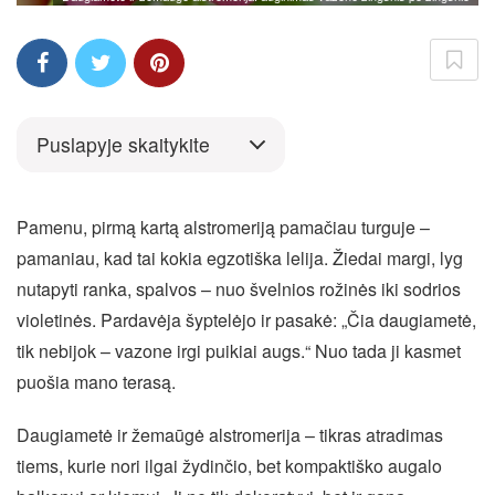
Puslapyje skaitykite
Pamenu, pirmą kartą alstromeriją pamačiau turguje –
pamaniau, kad tai kokia egzotiška lelija. Žiedai margi, lyg
nutapyti ranka, spalvos – nuo švelnios rožinės iki sodrios
violetinės. Pardavėja šyptelėjo ir pasakė: „Čia daugiametė,
tik nebijok – vazone irgi puikiai augs.“ Nuo tada ji kasmet
puošia mano terasą.
Daugiametė ir žemaūgė alstromerija – tikras atradimas
tiems, kurie nori ilgai žydinčio, bet kompaktiško augalo