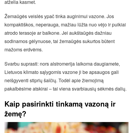
atželia kasmet.
Žemaūgės veislės ypač tinka auginimui vazone. Jos
kompaktiškos, neperauga, mažiau lūžta nuo vėjo ir puikiai
atrodo terasoje ar balkone. Jei aukštaūgės dažniau
sodinamos gėlynuose, tai žemaūgės sukurtos būtent
mažoms erdvėms.
Svarbu suprasti: nors alstromerija laikoma daugiamete,
Lietuvos klimato sąlygomis vazone ji be apsaugos gali
neišgyventi stiprių šalčių. Todėl apie žiemojimą
pakalbėsime atskirai – tai viena svarbiausių sėkmės dalių.
Kaip pasirinkti tinkamą vazoną ir
žemę?