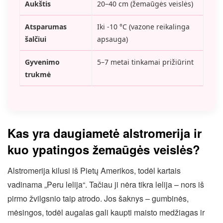
Aukštis
20–40 cm (žemaūgės veislės)
Atsparumas
Iki -10 °C (vazone reikalinga
šalčiui
apsauga)
Gyvenimo
5–7 metai tinkamai prižiūrint
trukmė
Kas yra daugiametė alstromerija ir
kuo ypatingos žemaūgės veislės?
Alstromerija kilusi iš Pietų Amerikos, todėl kartais
vadinama „Peru lelija“. Tačiau ji nėra tikra lelija – nors iš
pirmo žvilgsnio taip atrodo. Jos šaknys – gumbinės,
mėsingos, todėl augalas gali kaupti maisto medžiagas ir