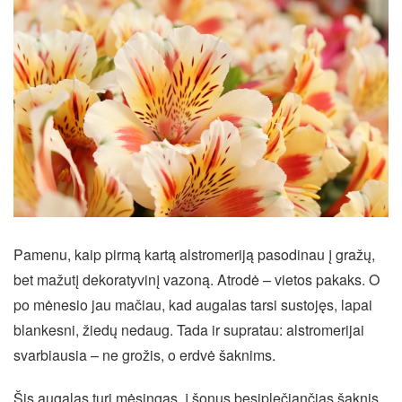
Pamenu, kaip pirmą kartą alstromeriją pasodinau į gražų,
bet mažutį dekoratyvinį vazoną. Atrodė – vietos pakaks. O
po mėnesio jau mačiau, kad augalas tarsi sustojęs, lapai
blankesni, žiedų nedaug. Tada ir supratau: alstromerijai
svarbiausia – ne grožis, o erdvė šaknims.
Šis augalas turi mėsingas, į šonus besiplečiančias šaknis,