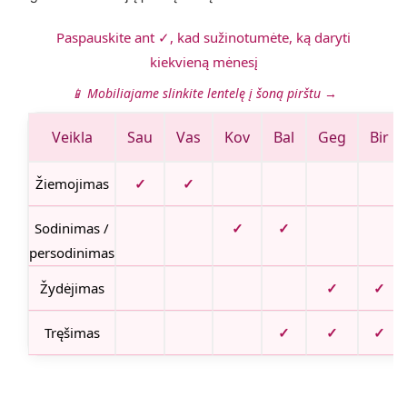
Paspauskite ant ✓, kad sužinotumėte, ką daryti
kiekvieną mėnesį
📱 Mobiliajame slinkite lentelę į šoną pirštu →
Veikla
Sau
Vas
Kov
Bal
Geg
Bir
Žiemojimas
✓
✓
Sodinimas /
✓
✓
persodinimas
Žydėjimas
✓
✓
Tręšimas
✓
✓
✓