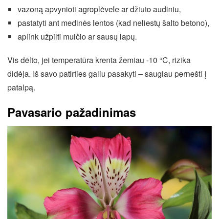
vazoną apvynioti agroplėvele ar džiuto audiniu,
pastatyti ant medinės lentos (kad neliestų šalto betono),
aplink užpilti mulčio ar sausų lapų.
Vis dėlto, jei temperatūra krenta žemiau -10 °C, rizika
didėja. Iš savo patirties galiu pasakyti – saugiau pernešti į
patalpą.
Pavasario pažadinimas