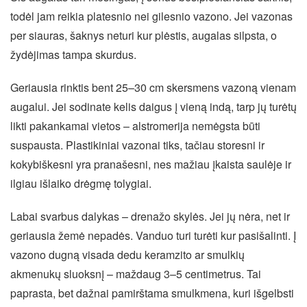
todėl jam reikia platesnio nei gilesnio vazono. Jei vazonas
per siauras, šaknys neturi kur plėstis, augalas silpsta, o
žydėjimas tampa skurdus.
Geriausia rinktis bent 25–30 cm skersmens vazoną vienam
augalui. Jei sodinate kelis daigus į vieną indą, tarp jų turėtų
likti pakankamai vietos – alstromerija nemėgsta būti
suspausta. Plastikiniai vazonai tiks, tačiau storesni ir
kokybiškesni yra pranašesni, nes mažiau įkaista saulėje ir
ilgiau išlaiko drėgmę tolygiai.
Labai svarbus dalykas – drenažo skylės. Jei jų nėra, net ir
geriausia žemė nepadės. Vanduo turi turėti kur pasišalinti. Į
vazono dugną visada dedu keramzito ar smulkių
akmenukų sluoksnį – maždaug 3–5 centimetrus. Tai
paprasta, bet dažnai pamirštama smulkmena, kuri išgelbsti