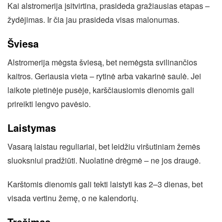
Kai alstromerija įsitvirtina, prasideda gražiausias etapas –
žydėjimas. Ir čia jau prasideda visas malonumas.
Šviesa
Alstromerija mėgsta šviesą, bet nemėgsta svilinančios
kaitros. Geriausia vieta – rytinė arba vakarinė saulė. Jei
laikote pietinėje pusėje, karščiausiomis dienomis gali
prireikti lengvo pavėsio.
Laistymas
Vasarą laistau reguliariai, bet leidžiu viršutiniam žemės
sluoksniui pradžiūti. Nuolatinė drėgmė – ne jos draugė.
Karštomis dienomis gali tekti laistyti kas 2–3 dienas, bet
visada vertinu žemę, o ne kalendorių.
Tręšimas