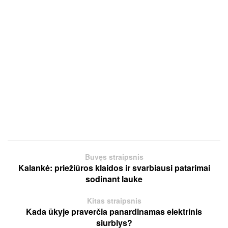
Buvęs straipsnis
Kalankė: priežiūros klaidos ir svarbiausi patarimai
sodinant lauke
Kitas straipsnis
Kada ūkyje praverčia panardinamas elektrinis
siurblys?