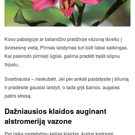
Kovo pabaigoje ar balandžio pradžioje vazoną išnešu į
šviesesnę vietą. Pirmas laistymas turi būti labai saikingas.
Kai pasirodo pirmieji ūgliai, galima pradėti tręšti silpnu
tirpalu.
Svarbiausia – neskubėti. Jei per anksti pastatysite į šilumą
ir pradėsite gausiai laistyti, o tada grįš šalnos, augalas
patirs stresą.
Dažniausios klaidos auginant
alstromeriją vazone
Per laiką pastebėjau kelias klaidas, kurios kartojasi