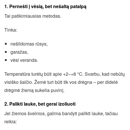
1. Pernešti į vėsią, bet nešaltą patalpą
Tai patikimiausias metodas.
Tinka:
nešildomas rūsys,
garažas,
vėsi veranda.
Temperatūra turėtų būti apie +2–+8 °C. Svarbu, kad nebūtų
visiško šalčio. Žemė turi būti tik vos drėgna – per didelė
drėgmė žiemą sukelia puvinį.
2. Palikti lauke, bet gerai izoliuoti
Jei žiemos švelnios, galima bandyti palikti lauke, tačiau
reikia: