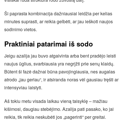
Ši paprasta kombinacija dažniausiai leidžia per kelias
minutes suprasti, ar reikia gelbėti, ar jau ieškoti naujos
sodinimo vietos.
Praktiniai patarimai iš sodo
Jeigu azalija jau buvo atgaivinta arba bent pradėjo leisti
naujus ūglius, svarbiausia yra negrįžti prie senų klaidų.
Būtent ši fazė dažnai būna pavojingiausia, nes augalas
atrodo „jau geriau“, ir atsiranda noras vėl gausiau tręšti ar
intensyviau laistyti.
Aš tokiu metu visada laikau vieną taisyklę – mažiau
kišimosi, daugiau stebėjimo. Azalija pati pasako, ko jai
reikia, tik reikia neskubėti jos „pagerinti“ per greitai.