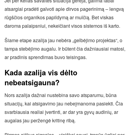
Jei per kelias savaites situacija gerėja, galima labai
atsargiai pradėti galvoti apie dirvos pagerinimą – lengvą
rūgščios organikos papildymą ar mulčią. Bet viskas
daroma palaipsniui, nekeičiant visos sistemos iš karto.
Šiame etape azalija jau nebėra „gelbėjimo projektas“, o
tampa stebėjimo augalu. Ir būtent čia dažniausiai matosi,
ar pradinis sprendimas buvo teisingas.
Kada azalija vis dėlto
nebeatsigauna?
Nors azalija dažnai nustebina savo atsparumu, būna
situacijų, kai atsigavimo jau nebeįmanoma pasiekti. Čia
svarbiausia realiai įvertinti, ar dar yra gyvų audinių, ar
augalas jau peržengė kritinę ribą.
Pirmas aiškus signalas – visiškai sausi, trapūs ūgliai per