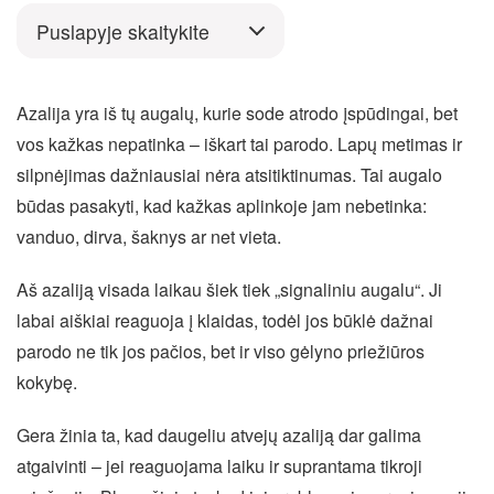
Puslapyje skaitykite
Azalija yra iš tų augalų, kurie sode atrodo įspūdingai, bet
vos kažkas nepatinka – iškart tai parodo. Lapų metimas ir
silpnėjimas dažniausiai nėra atsitiktinumas. Tai augalo
būdas pasakyti, kad kažkas aplinkoje jam nebetinka:
vanduo, dirva, šaknys ar net vieta.
Aš azaliją visada laikau šiek tiek „signaliniu augalu“. Ji
labai aiškiai reaguoja į klaidas, todėl jos būklė dažnai
parodo ne tik jos pačios, bet ir viso gėlyno priežiūros
kokybę.
Gera žinia ta, kad daugeliu atvejų azaliją dar galima
atgaivinti – jei reaguojama laiku ir suprantama tikroji