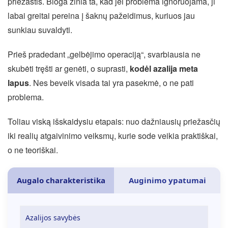
priežastis. Bloga žinia ta, kad jei problema ignoruojama, ji
labai greitai pereina į šaknų pažeidimus, kuriuos jau
sunkiau suvaldyti.
Prieš pradedant „gelbėjimo operaciją“, svarbiausia ne
skubėti tręšti ar genėti, o suprasti,
kodėl azalija meta
lapus
. Nes beveik visada tai yra pasekmė, o ne pati
problema.
Toliau viską išskaidysiu etapais: nuo dažniausių priežasčių
iki realių atgaivinimo veiksmų, kurie sode veikia praktiškai,
o ne teoriškai.
Augalo charakteristika
Auginimo ypatumai
Azalijos savybės