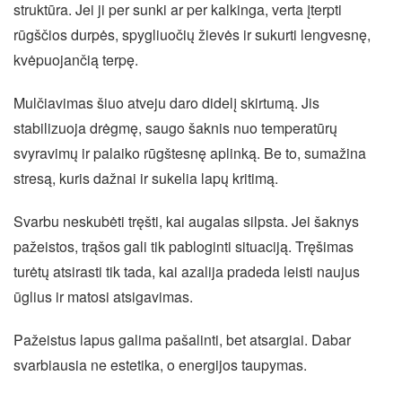
struktūra. Jei ji per sunki ar per kalkinga, verta įterpti
rūgščios durpės, spygliuočių žievės ir sukurti lengvesnę,
kvėpuojančią terpę.
Mulčiavimas šiuo atveju daro didelį skirtumą. Jis
stabilizuoja drėgmę, saugo šaknis nuo temperatūrų
svyravimų ir palaiko rūgštesnę aplinką. Be to, sumažina
stresą, kuris dažnai ir sukelia lapų kritimą.
Svarbu neskubėti tręšti, kai augalas silpsta. Jei šaknys
pažeistos, trąšos gali tik pabloginti situaciją. Tręšimas
turėtų atsirasti tik tada, kai azalija pradeda leisti naujus
ūglius ir matosi atsigavimas.
Pažeistus lapus galima pašalinti, bet atsargiai. Dabar
svarbiausia ne estetika, o energijos taupymas.