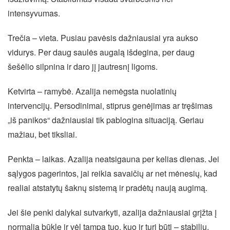
intensyvumas.
Trečia – vieta. Pusiau pavėsis dažniausiai yra aukso
vidurys. Per daug saulės augalą išdegina, per daug
šešėlio silpnina ir daro jį jautresnį ligoms.
Ketvirta – ramybė. Azalija nemėgsta nuolatinių
intervencijų. Persodinimai, stiprus genėjimas ar tręšimas
„iš panikos“ dažniausiai tik pablogina situaciją. Geriau
mažiau, bet tiksliai.
Penkta – laikas. Azalija neatsigauna per kelias dienas. Jei
sąlygos pagerintos, jai reikia savaičių ar net mėnesių, kad
realiai atstatytų šaknų sistemą ir pradėtų naują augimą.
Jei šie penki dalykai sutvarkyti, azalija dažniausiai grįžta į
normalią būklę ir vėl tampa tuo, kuo ir turi būti – stabiliu,