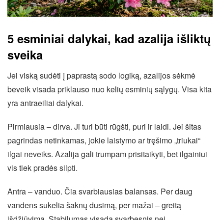
5 esminiai dalykai, kad azalija išliktų
sveika
Jei viską sudėti į paprastą sodo logiką, azalijos sėkmė
beveik visada priklauso nuo kelių esminių sąlygų. Visa kita
yra antraeiliai dalykai.
Pirmiausia – dirva. Ji turi būti rūgšti, puri ir laidi. Jei šitas
pagrindas netinkamas, jokie laistymo ar tręšimo „triukai“
ilgai neveiks. Azalija gali trumpam prisitaikyti, bet ilgainiui
vis tiek pradės silpti.
Antra – vanduo. Čia svarbiausias balansas. Per daug
vandens sukelia šaknų dusimą, per mažai – greitą
išdžiūvimą. Stabilumas visada svarbesnis nei