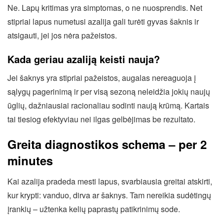
Ne. Lapų kritimas yra simptomas, o ne nuosprendis. Net
stipriai lapus numetusi azalija gali turėti gyvas šaknis ir
atsigauti, jei jos nėra pažeistos.
Kada geriau azaliją keisti nauja?
Jei šaknys yra stipriai pažeistos, augalas nereaguoja į
sąlygų pagerinimą ir per visą sezoną neleidžia jokių naujų
ūglių, dažniausiai racionaliau sodinti naują krūmą. Kartais
tai tiesiog efektyviau nei ilgas gelbėjimas be rezultato.
Greita diagnostikos schema – per 2
minutes
Kai azalija pradeda mesti lapus, svarbiausia greitai atskirti,
kur krypti: vanduo, dirva ar šaknys. Tam nereikia sudėtingų
įrankių – užtenka kelių paprastų patikrinimų sode.