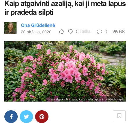
Kaip atgaivinti azaliją, kai ji meta lapus
ir pradeda silpti
Ona Grūdelienė
0
0
68
Taškai
26 birželio, 2026
Kaip atgaivinti azaliją, kai ji meta lapus ir pradeda silpti