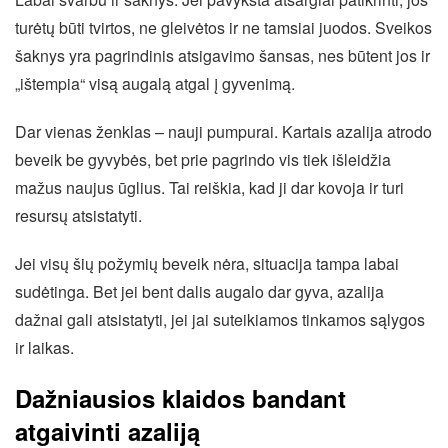
turėtų būti tvirtos, ne gleivėtos ir ne tamsiai juodos. Sveikos
šaknys yra pagrindinis atsigavimo šansas, nes būtent jos ir
„ištempia“ visą augalą atgal į gyvenimą.
Dar vienas ženklas – nauji pumpurai. Kartais azalija atrodo
beveik be gyvybės, bet prie pagrindo vis tiek išleidžia
mažus naujus ūglius. Tai reiškia, kad ji dar kovoja ir turi
resursų atsistatyti.
Jei visų šių požymių beveik nėra, situacija tampa labai
sudėtinga. Bet jei bent dalis augalo dar gyva, azalija
dažnai gali atsistatyti, jei jai suteikiamos tinkamos sąlygos
ir laikas.
Dažniausios klaidos bandant
atgaivinti azaliją