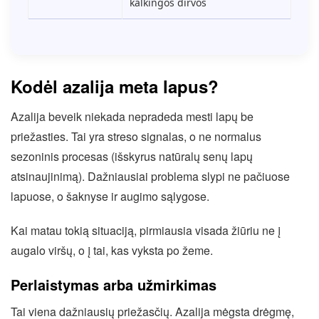
kalkingos dirvos
Kodėl azalija meta lapus?
Azalija beveik niekada nepradeda mesti lapų be
priežasties. Tai yra streso signalas, o ne normalus
sezoninis procesas (išskyrus natūralų senų lapų
atsinaujinimą). Dažniausiai problema slypi ne pačiuose
lapuose, o šaknyse ir augimo sąlygose.
Kai matau tokią situaciją, pirmiausia visada žiūriu ne į
augalo viršų, o į tai, kas vyksta po žeme.
Perlaistymas arba užmirkimas
Tai viena dažniausių priežasčių. Azalija mėgsta drėgmę,