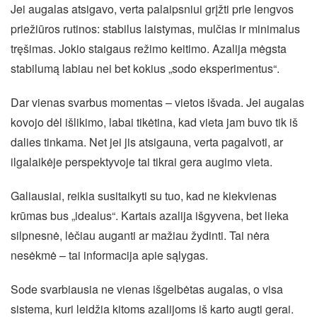
Jei augalas atsigavo, verta palaipsniui grįžti prie lengvos
priežiūros rutinos: stabilus laistymas, mulčias ir minimalus
tręšimas. Jokio staigaus režimo keitimo. Azalija mėgsta
stabilumą labiau nei bet kokius „sodo eksperimentus“.
Dar vienas svarbus momentas – vietos išvada. Jei augalas
kovojo dėl išlikimo, labai tikėtina, kad vieta jam buvo tik iš
dalies tinkama. Net jei jis atsigauna, verta pagalvoti, ar
ilgalaikėje perspektyvoje tai tikrai gera augimo vieta.
Galiausiai, reikia susitaikyti su tuo, kad ne kiekvienas
krūmas bus „idealus“. Kartais azalija išgyvena, bet lieka
silpnesnė, lėčiau auganti ar mažiau žydinti. Tai nėra
nesėkmė – tai informacija apie sąlygas.
Sode svarbiausia ne vienas išgelbėtas augalas, o visa
sistema, kuri leidžia kitoms azalijoms iš karto augti gerai.