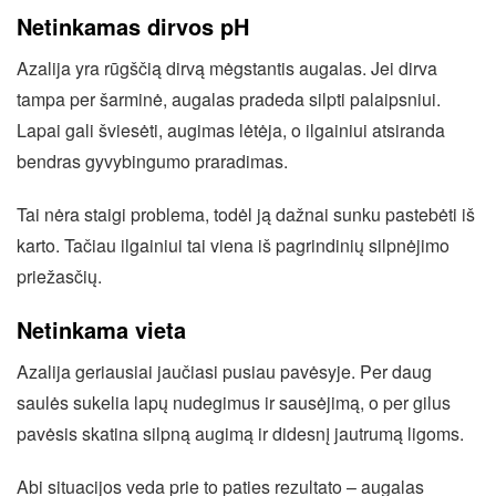
Netinkamas dirvos pH
Azalija yra rūgščią dirvą mėgstantis augalas. Jei dirva
tampa per šarminė, augalas pradeda silpti palaipsniui.
Lapai gali šviesėti, augimas lėtėja, o ilgainiui atsiranda
bendras gyvybingumo praradimas.
Tai nėra staigi problema, todėl ją dažnai sunku pastebėti iš
karto. Tačiau ilgainiui tai viena iš pagrindinių silpnėjimo
priežasčių.
Netinkama vieta
Azalija geriausiai jaučiasi pusiau pavėsyje. Per daug
saulės sukelia lapų nudegimus ir sausėjimą, o per gilus
pavėsis skatina silpną augimą ir didesnį jautrumą ligoms.
Abi situacijos veda prie to paties rezultato – augalas