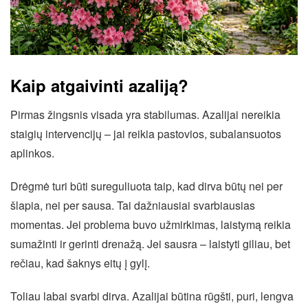
Kaip atgaivinti azaliją?
Pirmas žingsnis visada yra stabilumas. Azalijai nereikia
staigių intervencijų – jai reikia pastovios, subalansuotos
aplinkos.
Drėgmė turi būti sureguliuota taip, kad dirva būtų nei per
šlapia, nei per sausa. Tai dažniausiai svarbiausias
momentas. Jei problema buvo užmirkimas, laistymą reikia
sumažinti ir gerinti drenažą. Jei sausra – laistyti giliau, bet
rečiau, kad šaknys eitų į gylį.
Toliau labai svarbi dirva. Azalijai būtina rūgšti, puri, lengva