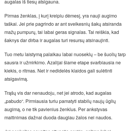
augalas iš tiesų atsigauna.
Pirmas ženklas, į kurį kreipiu dėmesį, yra nauji augimo
taškai. Jei prie pagrindo ar ant sveikesnių šakų atsiranda
mažų pumpurų, tai labai geras signalas. Tai reiškia, kad
šaknys dar dirba ir augalas turi resursų atsinaujinti.
Tuo metu laistymą palaikau labai nuoseklų – be šuolių tarp
sausra ir užmirkimo. Azalijai šiame etape svarbiausia ne
kiekis, o ritmas. Net ir nedidelės klaidos gali sulėtinti
atsigavimą.
Trąšų vis dar nenaudoju, net jei atrodo, kad augalas
„pabudo“. Pirmiausia turiu pamatyti stabilų naujų ūglių
augimą, o ne tik pavienius ženklus. Per ankstyvas
maitinimas dažnai duoda daugiau žalos nei naudos.