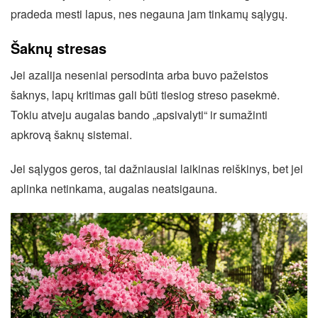
pradeda mesti lapus, nes negauna jam tinkamų sąlygų.
Šaknų stresas
Jei azalija neseniai persodinta arba buvo pažeistos
šaknys, lapų kritimas gali būti tiesiog streso pasekmė.
Tokiu atveju augalas bando „apsivalyti“ ir sumažinti
apkrovą šaknų sistemai.
Jei sąlygos geros, tai dažniausiai laikinas reiškinys, bet jei
aplinka netinkama, augalas neatsigauna.