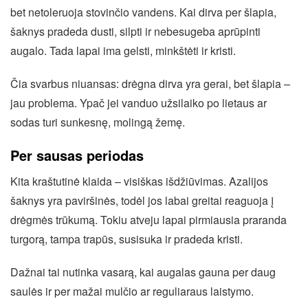
bet netoleruoja stovinčio vandens. Kai dirva per šlapia,
šaknys pradeda dusti, silpti ir nebesugeba aprūpinti
augalo. Tada lapai ima gelsti, minkštėti ir kristi.
Čia svarbus niuansas: drėgna dirva yra gerai, bet šlapia –
jau problema. Ypač jei vanduo užsilaiko po lietaus ar
sodas turi sunkesnę, molingą žemę.
Per sausas periodas
Kita kraštutinė klaida – visiškas išdžiūvimas. Azalijos
šaknys yra paviršinės, todėl jos labai greitai reaguoja į
drėgmės trūkumą. Tokiu atveju lapai pirmiausia praranda
turgorą, tampa trapūs, susisuka ir pradeda kristi.
Dažnai tai nutinka vasarą, kai augalas gauna per daug
saulės ir per mažai mulčio ar reguliaraus laistymo.