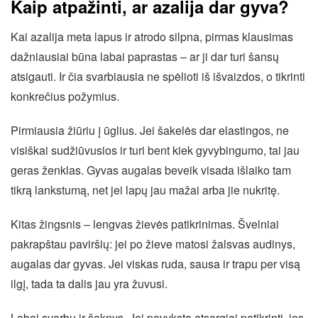
Kaip atpažinti, ar azalija dar gyva?
Kai azalija meta lapus ir atrodo silpna, pirmas klausimas
dažniausiai būna labai paprastas – ar ji dar turi šansų
atsigauti. Ir čia svarbiausia ne spėlioti iš išvaizdos, o tikrinti
konkrečius požymius.
Pirmiausia žiūriu į ūglius. Jei šakelės dar elastingos, ne
visiškai sudžiūvusios ir turi bent kiek gyvybingumo, tai jau
geras ženklas. Gyvas augalas beveik visada išlaiko tam
tikrą lankstumą, net jei lapų jau mažai arba jie nukritę.
Kitas žingsnis – lengvas žievės patikrinimas. Švelniai
pakrapštau paviršių: jei po žieve matosi žalsvas audinys,
augalas dar gyvas. Jei viskas ruda, sausa ir trapu per visą
ilgį, tada ta dalis jau yra žuvusi.
Labai svarbu ir šaknys. Jei pavyksta atsargiai patikrinti, jos