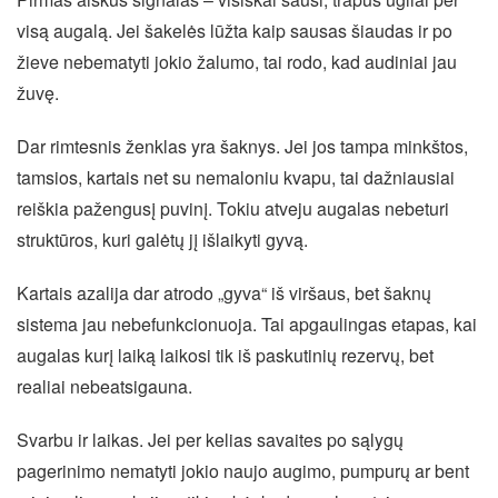
visą augalą. Jei šakelės lūžta kaip sausas šiaudas ir po
žieve nebematyti jokio žalumo, tai rodo, kad audiniai jau
žuvę.
Dar rimtesnis ženklas yra šaknys. Jei jos tampa minkštos,
tamsios, kartais net su nemaloniu kvapu, tai dažniausiai
reiškia pažengusį puvinį. Tokiu atveju augalas nebeturi
struktūros, kuri galėtų jį išlaikyti gyvą.
Kartais azalija dar atrodo „gyva“ iš viršaus, bet šaknų
sistema jau nebefunkcionuoja. Tai apgaulingas etapas, kai
augalas kurį laiką laikosi tik iš paskutinių rezervų, bet
realiai nebeatsigauna.
Svarbu ir laikas. Jei per kelias savaites po sąlygų
pagerinimo nematyti jokio naujo augimo, pumpurų ar bent