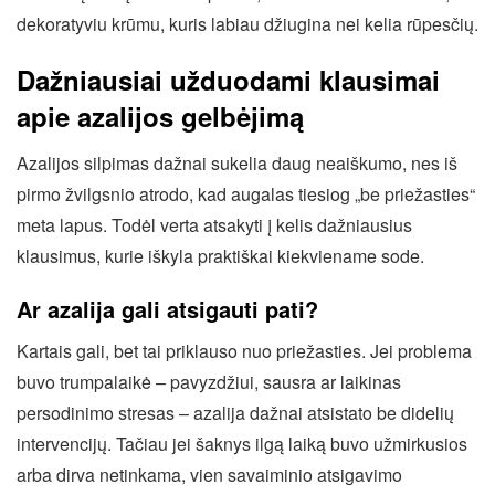
dekoratyviu krūmu, kuris labiau džiugina nei kelia rūpesčių.
Dažniausiai užduodami klausimai
apie azalijos gelbėjimą
Azalijos silpimas dažnai sukelia daug neaiškumo, nes iš
pirmo žvilgsnio atrodo, kad augalas tiesiog „be priežasties“
meta lapus. Todėl verta atsakyti į kelis dažniausius
klausimus, kurie iškyla praktiškai kiekviename sode.
Ar azalija gali atsigauti pati?
Kartais gali, bet tai priklauso nuo priežasties. Jei problema
buvo trumpalaikė – pavyzdžiui, sausra ar laikinas
persodinimo stresas – azalija dažnai atsistato be didelių
intervencijų. Tačiau jei šaknys ilgą laiką buvo užmirkusios
arba dirva netinkama, vien savaiminio atsigavimo