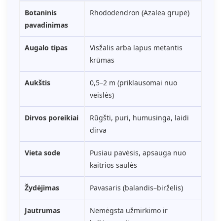
Botaninis
Rhododendron (Azalea grupė)
pavadinimas
Augalo tipas
Visžalis arba lapus metantis
krūmas
Aukštis
0,5–2 m (priklausomai nuo
veislės)
Dirvos poreikiai
Rūgšti, puri, humusinga, laidi
dirva
Vieta sode
Pusiau pavėsis, apsauga nuo
kaitrios saulės
Žydėjimas
Pavasaris (balandis–birželis)
Jautrumas
Nemėgsta užmirkimo ir