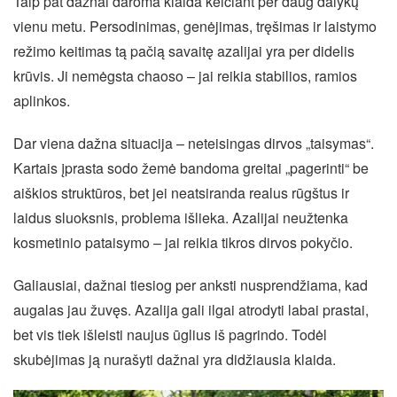
Taip pat dažnai daroma klaida keičiant per daug dalykų
vienu metu. Persodinimas, genėjimas, tręšimas ir laistymo
režimo keitimas tą pačią savaitę azalijai yra per didelis
krūvis. Ji nemėgsta chaoso – jai reikia stabilios, ramios
aplinkos.
Dar viena dažna situacija – neteisingas dirvos „taisymas“.
Kartais įprasta sodo žemė bandoma greitai „pagerinti“ be
aiškios struktūros, bet jei neatsiranda realus rūgštus ir
laidus sluoksnis, problema išlieka. Azalijai neužtenka
kosmetinio pataisymo – jai reikia tikros dirvos pokyčio.
Galiausiai, dažnai tiesiog per anksti nusprendžiama, kad
augalas jau žuvęs. Azalija gali ilgai atrodyti labai prastai,
bet vis tiek išleisti naujus ūglius iš pagrindo. Todėl
skubėjimas ją nurašyti dažnai yra didžiausia klaida.