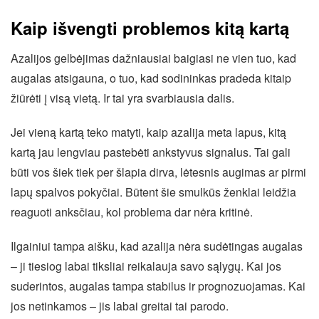
Kaip išvengti problemos kitą kartą
Azalijos gelbėjimas dažniausiai baigiasi ne vien tuo, kad
augalas atsigauna, o tuo, kad sodininkas pradeda kitaip
žiūrėti į visą vietą. Ir tai yra svarbiausia dalis.
Jei vieną kartą teko matyti, kaip azalija meta lapus, kitą
kartą jau lengviau pastebėti ankstyvus signalus. Tai gali
būti vos šiek tiek per šlapia dirva, lėtesnis augimas ar pirmi
lapų spalvos pokyčiai. Būtent šie smulkūs ženklai leidžia
reaguoti anksčiau, kol problema dar nėra kritinė.
Ilgainiui tampa aišku, kad azalija nėra sudėtingas augalas
– ji tiesiog labai tiksliai reikalauja savo sąlygų. Kai jos
suderintos, augalas tampa stabilus ir prognozuojamas. Kai
jos netinkamos – jis labai greitai tai parodo.