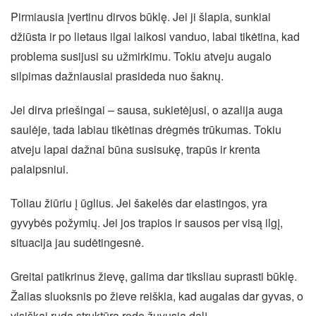
Pirmiausia įvertinu dirvos būklę. Jei ji šlapia, sunkiai
džiūsta ir po lietaus ilgai laikosi vanduo, labai tikėtina, kad
problema susijusi su užmirkimu. Tokiu atveju augalo
silpimas dažniausiai prasideda nuo šaknų.
Jei dirva priešingai – sausa, sukietėjusi, o azalija auga
saulėje, tada labiau tikėtinas drėgmės trūkumas. Tokiu
atveju lapai dažnai būna susisukę, trapūs ir krenta
palaipsniui.
Toliau žiūriu į ūglius. Jei šakelės dar elastingos, yra
gyvybės požymių. Jei jos trapios ir sausos per visą ilgį,
situacija jau sudėtingesnė.
Greitai patikrinus žievę, galima dar tiksliau suprasti būklę.
Žalias sluoksnis po žieve reiškia, kad augalas dar gyvas, o
visiškai ruda struktūra rodo žuvusią dalį.