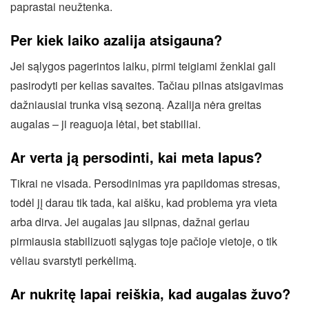
paprastai neužtenka.
Per kiek laiko azalija atsigauna?
Jei sąlygos pagerintos laiku, pirmi teigiami ženklai gali
pasirodyti per kelias savaites. Tačiau pilnas atsigavimas
dažniausiai trunka visą sezoną. Azalija nėra greitas
augalas – ji reaguoja lėtai, bet stabiliai.
Ar verta ją persodinti, kai meta lapus?
Tikrai ne visada. Persodinimas yra papildomas stresas,
todėl jį darau tik tada, kai aišku, kad problema yra vieta
arba dirva. Jei augalas jau silpnas, dažnai geriau
pirmiausia stabilizuoti sąlygas toje pačioje vietoje, o tik
vėliau svarstyti perkėlimą.
Ar nukritę lapai reiškia, kad augalas žuvo?