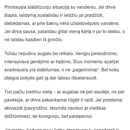
Pirmiausia stabilizuoju situaciją su vandeniu. Jei dirva
šlapia, laistymą sustabdau ir leidžiu jai pradžiūti,
stebėdamas, ar prie šaknų nėra užsistovėjusio vandens.
Jei dirva sausa, palaistau giliai vieną kartą ir po to stebiu, o
ne laistau kasdien iš įpročio.
Toliau nejudinu augalo be reikalo. Vengiu persodinimo,
intensyvaus genėjimo ar tręšimo. Šiuo momentu azalijai
svarbiausia yra stabilumas, o ne „pagerinimai“. Bet koks
staigus pokytis gali ją dar labiau išbalansuoti.
Tuo pačiu įvertinu vietą – ar augalas ne per saulėje, ne per
pavėsyje, ar dirva pakankamai rūgšti ir laidi. Jei problema
akivaizdi (pavyzdžiui, stovintis vanduo ar visiškas
išdžiūvimas), tai koreguoju, bet palaipsniui.
Jei matau, kad yra gyvų ūglių, stengiuosi jų nepažeisti ir