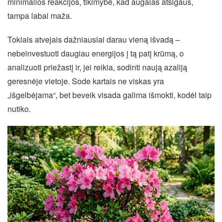
minimalios reakcijos, tikimybė, kad augalas atsigaus,
tampa labai maža.
Tokiais atvejais dažniausiai darau vieną išvadą –
nebeinvestuoti daugiau energijos į tą patį krūmą, o
analizuoti priežastį ir, jei reikia, sodinti naują azaliją
geresnėje vietoje. Sode kartais ne viskas yra
„išgelbėjama“, bet beveik visada galima išmokti, kodėl taip
nutiko.