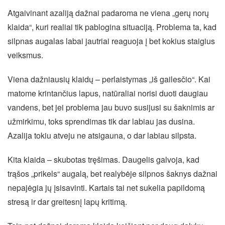
Atgaivinant azaliją dažnai padaroma ne viena „gerų norų
klaida“, kuri realiai tik pablogina situaciją. Problema ta, kad
silpnas augalas labai jautriai reaguoja į bet kokius staigius
veiksmus.
Viena dažniausių klaidų – perlaistymas „iš gailesčio“. Kai
matome krintančius lapus, natūraliai norisi duoti daugiau
vandens, bet jei problema jau buvo susijusi su šaknimis ar
užmirkimu, toks sprendimas tik dar labiau jas dusina.
Azalija tokiu atveju ne atsigauna, o dar labiau silpsta.
Kita klaida – skubotas tręšimas. Daugelis galvoja, kad
trąšos „prikels“ augalą, bet realybėje silpnos šaknys dažnai
nepajėgia jų įsisavinti. Kartais tai net sukelia papildomą
stresą ir dar greitesnį lapų kritimą.