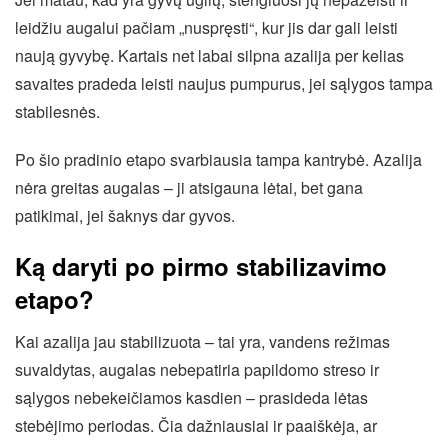
leidžiu augalui pačiam „nuspręsti“, kur jis dar gali leisti
naują gyvybę. Kartais net labai silpna azalija per kelias
savaites pradeda leisti naujus pumpurus, jei sąlygos tampa
stabilesnės.
Po šio pradinio etapo svarbiausia tampa kantrybė. Azalija
nėra greitas augalas – ji atsigauna lėtai, bet gana
patikimai, jei šaknys dar gyvos.
Ką daryti po pirmo stabilizavimo
etapo?
Kai azalija jau stabilizuota – tai yra, vandens režimas
suvaldytas, augalas nebepatiria papildomo streso ir
sąlygos nebekeičiamos kasdien – prasideda lėtas
stebėjimo periodas. Čia dažniausiai ir paaiškėja, ar