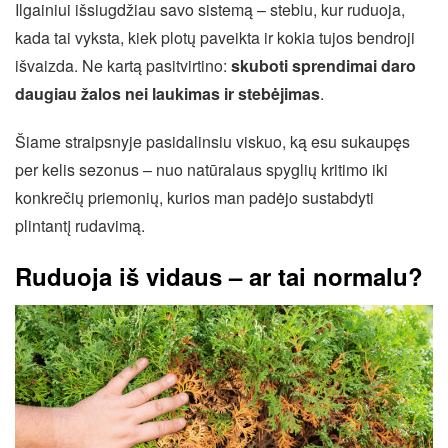
Ilgainiui išsiugdžiau savo sistemą – stebiu, kur ruduoja,
kada tai vyksta, kiek plotų paveikta ir kokia tujos bendroji
išvaizda. Ne kartą pasitvirtino:
skuboti sprendimai daro
daugiau žalos nei laukimas ir stebėjimas
.
Šiame straipsnyje pasidalinsiu viskuo, ką esu sukaupęs
per kelis sezonus – nuo natūralaus spyglių kritimo iki
konkrečių priemonių, kurios man padėjo sustabdyti
plintantį rudavimą.
Ruduoja iš vidaus – ar tai normalu?