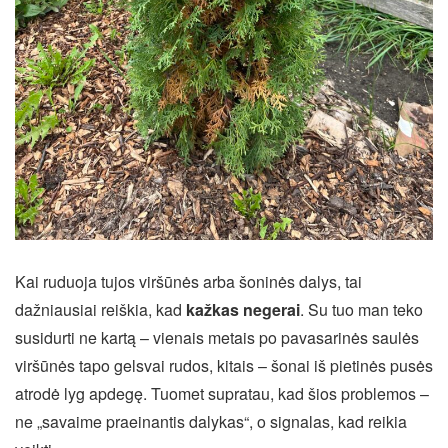
Kai ruduoja tujos viršūnės arba šoninės dalys, tai
dažniausiai reiškia, kad
kažkas negerai
. Su tuo man teko
susidurti ne kartą – vienais metais po pavasarinės saulės
viršūnės tapo gelsvai rudos, kitais – šonai iš pietinės pusės
atrodė lyg apdegę. Tuomet supratau, kad šios problemos –
ne „savaime praeinantis dalykas“, o signalas, kad reikia