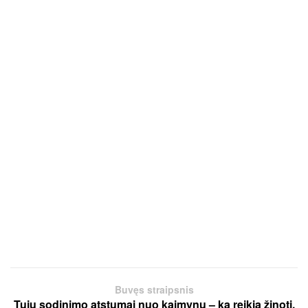
Buvęs straipsnis
Tujų sodinimo atstumai nuo kaimynų – ką reikia žinoti,