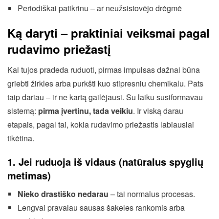
Periodiškai patikrinu – ar neužsistovėjo drėgmė
Ką daryti – praktiniai veiksmai pagal
rudavimo priežastį
Kai tujos pradeda ruduoti, pirmas impulsas dažnai būna
griebti žirkles arba purkšti kuo stipresniu chemikalu. Pats
taip dariau – ir ne kartą gailėjausi. Su laiku susiformavau
sistemą:
pirma įvertinu, tada veikiu
. Ir viską darau
etapais, pagal tai, kokia rudavimo priežastis labiausiai
tikėtina.
1. Jei ruduoja iš vidaus (natūralus spyglių
metimas)
Nieko drastiško nedarau
– tai normalus procesas.
Lengvai pravalau sausas šakeles rankomis arba