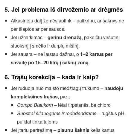
5. Jei problema iš dirvožemio ar drėgmės
Atkasinėju dalį žemės aplink – patikrinu, ar šaknys ne
per šlapios ar per sausos.
Jei užmirkimas –
gerinu drenažą
, pakeičiu viršutinį
sluoksnį į smėlio ir durpių mišinį.
Jei sausra – ne laistau dažnai, o
1–2 kartus per
savaitę po 15–20 litrų į šaknų zoną
.
6. Trąšų korekcija – kada ir kaip?
Jei ruduoja nuo maisto medžiagų trūkumo –
naudoju
kompleksines trąšas
, pvz.:
Compo Blaukorn
– lėtai tirpstantis, be chloro
Substral šilauogėms ir rododendrams
– rūgštus pH,
puikiai tinka tujoms
Jei įtariu pertręšimą –
plaunu šaknis
kelis kartus