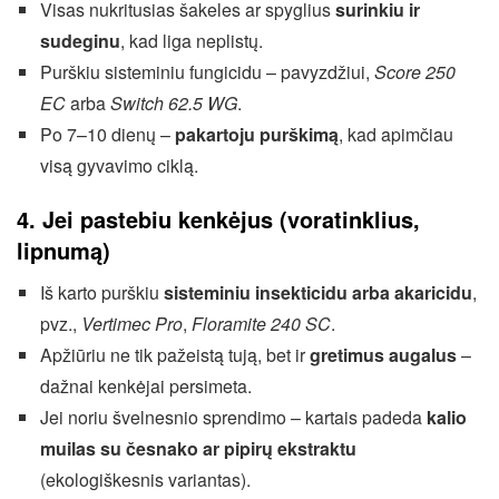
Visas nukritusias šakeles ar spyglius
surinkiu ir
sudeginu
, kad liga neplistų.
Purškiu sisteminiu fungicidu – pavyzdžiui,
Score 250
EC
arba
Switch 62.5 WG
.
Po 7–10 dienų –
pakartoju purškimą
, kad apimčiau
visą gyvavimo ciklą.
4. Jei pastebiu kenkėjus (voratinklius,
lipnumą)
Iš karto purškiu
sisteminiu insekticidu arba akaricidu
,
pvz.,
Vertimec Pro
,
Floramite 240 SC
.
Apžiūriu ne tik pažeistą tują, bet ir
gretimus augalus
–
dažnai kenkėjai persimeta.
Jei noriu švelnesnio sprendimo – kartais padeda
kalio
muilas su česnako ar pipirų ekstraktu
(ekologiškesnis variantas).