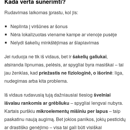
Kada verta sunerimti?
Rudavimas laikomas įprastu, kol jis:
Neplinta į viršūnes ar šonus
Nėra lokalizuotas viename kampe ar vienoje pusėje
Nelydi šakelių minkštėjimas ar šlapiavimas
Jei ruduoja ne tik iš vidaus, bet ir
šakelių galiukai
,
atsiranda lipnumas, pelėsis, ar spygliai byra masiškai – tai
jau ženklas, kad
priežastis ne fiziologinė, o išorinė
: liga,
nudegimas arba kita problema.
Iš vidaus rudavusią tują dažniausiai tiesiog
švelniai
išvalau rankomis ar grėbliuku
– spygliai lengvai nubyra.
Kartais purškiu
mikroelementų mišiniu per lapus
– taip
paskatinu naują augimą. Bet jokios panikos, jokių pesticidų
ar drastiško genėjimo – visa tai gali būti visiškai