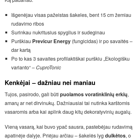
Išgenėjau visas pažeistas šakeles, bent 15 cm žemiau
rudavimo ribos
Surinkau nukritusius spyglius ir sudeginau
Purškiau
Previcur Energy
(fungicidas) ir po savaitės –
dar kartą
Po to kas 3 savaites profilaktiškai purškiu „Ekologišku
varianto“ –
CuproTonic
Kenkėjai – dažniau nei maniau
Tujos, pasirodo, gali būti
puolamos voratinklinių erkių
,
amarų ar net dirvinukų. Dažniausiai tai nutinka karštomis
vasaromis arba kai aplink daug kitų dekoratyvinių augalų.
Vieną vasarą, kai buvo ypač sausra, pastebėjau rudavimą
apatinėje dalyje. Priėjau arčiau – šakelės lyg
dulkėtos
, o