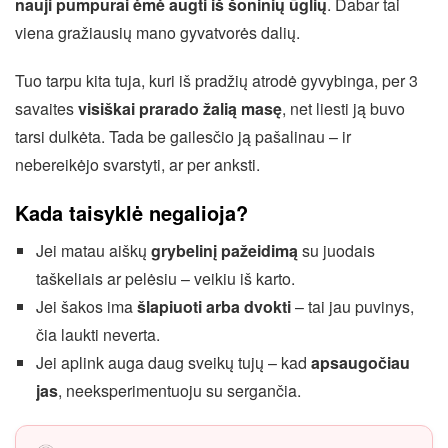
nauji pumpurai ėmė augti iš šoninių ūglių
. Dabar tai
viena gražiausių mano gyvatvorės dalių.
Tuo tarpu kita tuja, kuri iš pradžių atrodė gyvybinga, per 3
savaites
visiškai prarado žalią masę
, net liesti ją buvo
tarsi dulkėta. Tada be gailesčio ją pašalinau – ir
nebereikėjo svarstyti, ar per anksti.
Kada taisyklė negalioja?
Jei matau aiškų
grybelinį pažeidimą
su juodais
taškeliais ar pelėsiu – veikiu iš karto.
Jei šakos ima
šlapiuoti arba dvokti
– tai jau puvinys,
čia laukti neverta.
Jei aplink auga daug sveikų tujų – kad
apsaugočiau
jas
, neeksperimentuoju su sergančia.