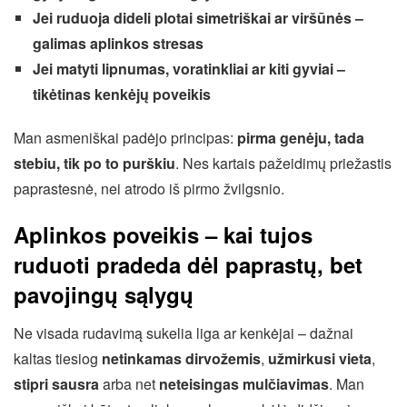
Jei ruduoja dideli plotai simetriškai ar viršūnės –
galimas aplinkos stresas
Jei matyti lipnumas, voratinkliai ar kiti gyviai –
tikėtinas kenkėjų poveikis
Man asmeniškai padėjo principas:
pirma genėju, tada
stebiu, tik po to purškiu
. Nes kartais pažeidimų priežastis
paprastesnė, nei atrodo iš pirmo žvilgsnio.
Aplinkos poveikis – kai tujos
ruduoti pradeda dėl paprastų, bet
pavojingų sąlygų
Ne visada rudavimą sukelia liga ar kenkėjai – dažnai
kaltas tiesiog
netinkamas dirvožemis
,
užmirkusi vieta
,
stipri sausra
arba net
neteisingas mulčiavimas
. Man