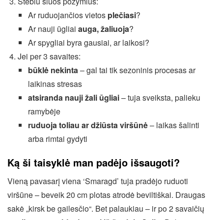
Stebiu šiuos požymius:
Ar ruduojančios vietos
plečiasi
?
Ar nauji ūgliai
auga, žaliuoja
?
Ar spygliai byra gausiai, ar laikosi?
Jei per 3 savaites:
būklė nekinta
– gal tai tik sezoninis procesas ar
laikinas stresas
atsiranda nauji žali ūgliai
– tuja sveiksta, palieku
ramybėje
ruduoja toliau ar džiūsta viršūnė
– laikas šalinti
arba rimtai gydyti
Ką ši taisyklė man padėjo išsaugoti?
Vieną pavasarį viena ‘Smaragd’ tuja pradėjo ruduoti
viršūne – beveik 20 cm plotas atrodė beviltiškai. Draugas
sakė „kirsk be gailesčio“. Bet palaukiau – ir po 2 savaičių