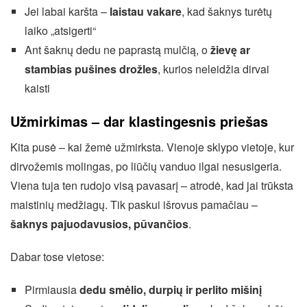
Jei labai karšta –
laistau vakare
, kad šaknys turėtų
laiko „atsigerti“
Ant šaknų dedu ne paprastą mulčią, o
žievę ar
stambias pušines drožles
, kurios neleidžia dirvai
kaisti
Užmirkimas – dar klastingesnis priešas
Kita pusė – kai žemė užmirksta. Vienoje sklypo vietoje, kur
dirvožemis molingas, po liūčių vanduo ilgai nesusigeria.
Viena tuja ten rudojo visą pavasarį – atrodė, kad jai trūksta
maistinių medžiagų. Tik paskui išrovus pamačiau –
šaknys pajuodavusios, pūvančios
.
Dabar tose vietose:
Pirmiausia
dedu smėlio, durpių ir perlito mišinį