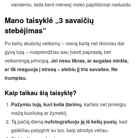
vandeniu, tada bent mėnesį nieko papildomai neduodu
Mano taisyklė „3 savaičių
stebėjimas“
Po kelių skubotų veiksmų – vieną kartą net išroviau dar
gyvą tują – nusprendžiau sau įvesti paprastą, bet
veiksmingą principą.
Jei nesu tikras, ar augalas miršta,
ar tik reaguoja į stresą – stebiu jį tris savaites. Ne
trumpiau.
Kaip taikau šią taisyklę?
Pažymiu tują, kuri kelia įtarimų
, kartais net įsmeigiu
mažą kuoliuką ar žymeklį.
Tą pačią dieną
nufotografuoju ją iš kelių pusių
, kad
galėčiau palyginti su tuo, kaip atrodys vėliau.