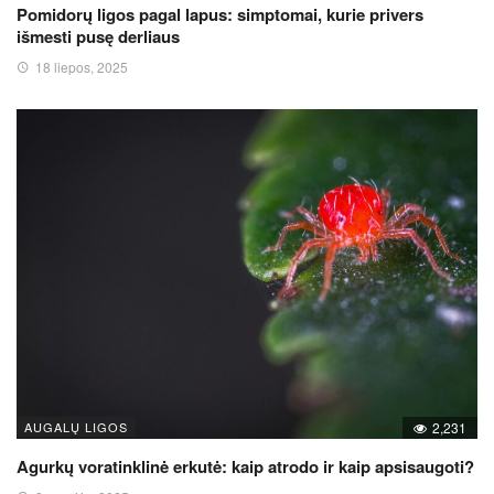
Pomidorų ligos pagal lapus: simptomai, kurie privers
išmesti pusę derliaus
18 liepos, 2025
AUGALŲ LIGOS
2,231
Agurkų voratinklinė erkutė: kaip atrodo ir kaip apsisaugoti?