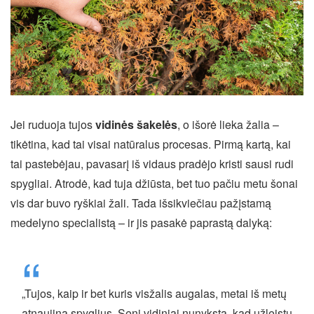
Jei ruduoja tujos
vidinės šakelės
, o išorė lieka žalia –
tikėtina, kad tai visai natūralus procesas. Pirmą kartą, kai
tai pastebėjau, pavasarį iš vidaus pradėjo kristi sausi rudi
spygliai. Atrodė, kad tuja džiūsta, bet tuo pačiu metu šonai
vis dar buvo ryškiai žali. Tada išsikviečiau pažįstamą
medelyno specialistą – ir jis pasakė paprastą dalyką:
„Tujos, kaip ir bet kuris visžalis augalas, metai iš metų
atnaujina spyglius. Seni vidiniai nunyksta, kad užleistų