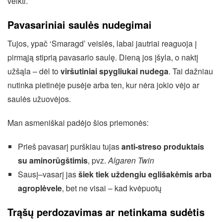
veikti.
Pavasariniai saulės nudegimai
Tujos, ypač ‘Smaragd’ veislės, labai jautriai reaguoja į
pirmąją stiprią pavasario saulę. Dieną jos įšyla, o naktį
užšąla – dėl to
viršutiniai spygliukai nudega
. Tai dažniau
nutinka pietinėje pusėje arba ten, kur nėra jokio vėjo ar
saulės užuovėjos.
Man asmeniškai padėjo šios priemonės:
Prieš pavasarį purškiau tujas
anti-streso produktais
su aminorūgštimis
, pvz.
Algaren Twin
Sausį–vasarį jas
šiek tiek uždengiu eglišakėmis arba
agroplėvele
, bet ne visai – kad kvėpuotų
Trąšų perdozavimas ar netinkama sudėtis