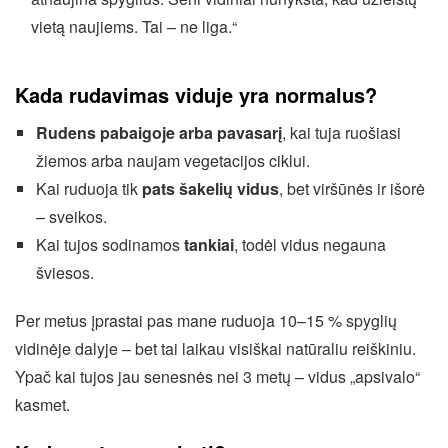
vietą naujiems. Tai – ne liga.“
Kada rudavimas viduje yra normalus?
Rudens pabaigoje arba pavasarį
, kai tuja ruošiasi
žiemos arba naujam vegetacijos ciklui.
Kai ruduoja tik
pats šakelių vidus
, bet viršūnės ir išorė
– sveikos.
Kai tujos sodinamos
tankiai
, todėl vidus negauna
šviesos.
Per metus įprastai pas mane ruduoja 10–15 % spyglių
vidinėje dalyje – bet tai laikau visiškai natūraliu reiškiniu.
Ypač kai tujos jau senesnės nei 3 metų – vidus „apsivalo“
kasmet.