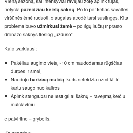
Vieną sezoną, kai intensyviai ravėjau žolę aplink tujas,
netyčia
pažeidžiau keletą šaknų
. Po to per kelias savaites
viršūnės ėmė ruduoti, o augalas atrodė tarsi sustingęs. Kita
problema buvo
užmirkusi žemė
– po ilgų liūčių ir prasto
drenažo šaknys tiesiog „užduso“.
Kaip tvarkiausi:
Pakėliau augimo vietą ~10 cm naudodamas rūgščias
durpes ir smėlį
Naudoju
barkšvą mulčią
, kuris neleidžia užmirkti ir
kartu saugo nuo kaitros
Aplink stengiuosi neliesti giliai šaknų – ravėjimą keičiu
mulčiavimu
e patvirtino – grybelis.
Ką padariau: