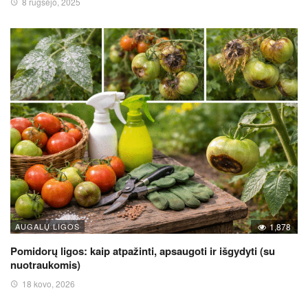
8 rugsėjo, 2025
AUGALŲ LIGOS
1,878
Pomidorų ligos: kaip atpažinti, apsaugoti ir išgydyti (su
nuotraukomis)
18 kovo, 2026