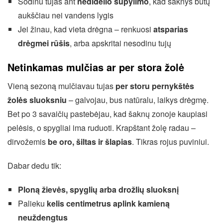
Sodinu tujas ant
nedidelio supylimo
, kad šaknys būtų
aukščiau nei vandens lygis
Jei žinau, kad vieta drėgna – renkuosi
atsparias
drėgmei rūšis
, arba apskritai nesodinu tujų
Netinkamas mulčias ar per stora žolė
Vieną sezoną mulčiavau tujas
per storu pernykštės
žolės sluoksniu
– galvojau, bus natūralu, laikys drėgmę.
Bet po 3 savaičių pastebėjau, kad šaknų zonoje kaupiasi
pelėsis, o spygliai ima ruduoti. Krapštant žolę radau –
dirvožemis
be oro, šiltas ir šlapias
. Tikras rojus puviniui.
Dabar dedu tik:
Ploną žievės, spyglių arba drožlių sluoksnį
Palieku
kelis centimetrus aplink kamieną
neuždengtus