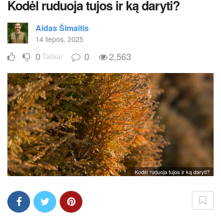
Kodėl ruduoja tujos ir ką daryti?
Aidas Šimaitis
14 liepos, 2025
0
0
2,563
Taškai
Kodėl ruduoja tujos ir ką daryti?