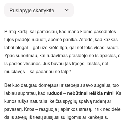
Puslapyje skaitykite
Pirmą kartą, kai pamačiau, kad mano kieme pasodintos
tujos pradėjo ruduoti, apėmė panika. Atrodė, kad kažkas
labai blogai – gal užsikrėtė liga, gal net teks visas išrauti.
Ypač sunerimau, kai rudavimas prasidėjo ne iš apačios, o
iš pačios viršūnės. Juk buvau jas tręšęs, laistęs, net
mulčiavęs – ką padariau ne taip?
Bet kuo daugiau domėjausi ir stebėjau savo augalus, tuo
labiau supratau, kad
ruduoti – nebūtinai reiškia mirti
. Kai
kurios rūšys natūraliai keičia spyglių spalvą rudenį ar
pavasarį. Kitos – reaguoja į aplinkos stresą. Ir tik nedidelė
dalis atvejų iš tiesų susijusi su ligomis ar kenkėjais.