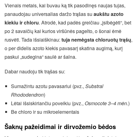
Vienais metais, kai buvau ką tik pasodinęs naujas tujas,
panaudojau universalias daržo trąšas su
aukštu azoto
kiekiu ir chloru
. Atrodė, kad padės greičiau „įsibėgėti“, bet
po 2 savaičių kai kurios viršūnės pagelto, o šonai ėmė
rusvėti. Tada išsiaiškinau:
tuja nemėgsta chloruotų trąšų
,
o per didelis azoto kiekis pavasarį skatina augimą, kurį
paskui „sudegina“ saulė ar šalna.
Dabar naudoju tik trąšas su:
Sumažintu azotu pavasariui (pvz.,
Substral
Rhododendron
)
Lėtai išsiskiriančiu poveikiu (pvz.,
Osmocote 3–4 mėn.
)
Be chloro ir su mikroelementais
Šaknų pažeidimai ir dirvožemio bėdos