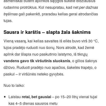
asmeniškai būtent aplinkos sąlygos sukėlė didžiausius
rudavimo protrūkius. Kol nesupratau, kad net
per dažnas
tręšimas
gali pakenkti, praradau kelias gerai atrodančias
tujas.
Sausra ir karštis – slapta žala šaknims
Vieną vasarą, kai kelias savaites iš eilės buvo virš 30 °C,
tujos pradėjo ruduoti nuo šonų. Nors atrodė, kad žemė
aplink dar šlapia nuo paskutinio laistymo, iš tikrųjų
vandens gavo tik viršutinis sluoksnis
, o gilios šaknys
džiūvo. Ruduoti pradėjo nuo apačios, šakelės trapėjo, o
paskui – ir viršūnės neteko gyvybės.
Nuo to laiko:
Laistau
retai, bet gausiai
– po 15–20 litrų vienai tujai
kas 4–5 dienas sausros metu