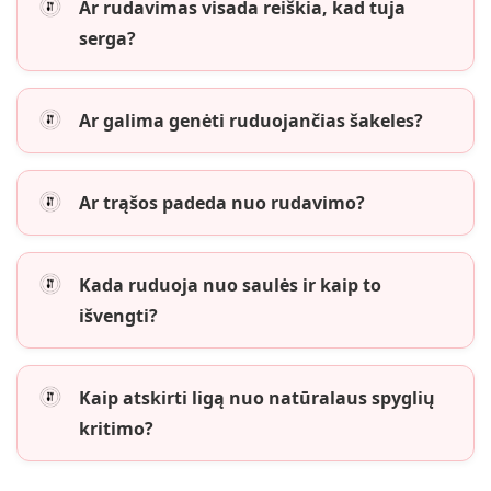
Ar rudavimas visada reiškia, kad tuja
serga?
Ar galima genėti ruduojančias šakeles?
Ar trąšos padeda nuo rudavimo?
Kada ruduoja nuo saulės ir kaip to
išvengti?
Kaip atskirti ligą nuo natūralaus spyglių
kritimo?