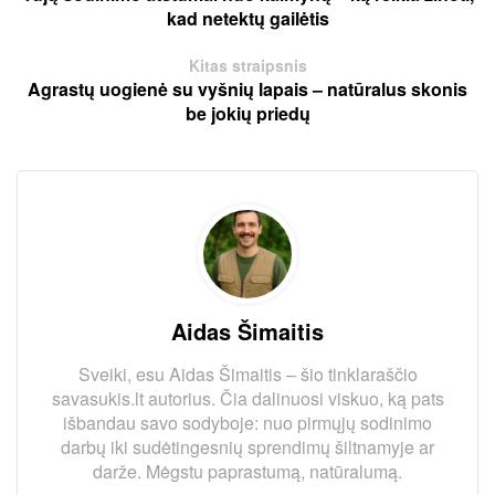
kad netektų gailėtis
Kitas straipsnis
Agrastų uogienė su vyšnių lapais – natūralus skonis
be jokių priedų
Aidas Šimaitis
Sveiki, esu Aidas Šimaitis – šio tinklaraščio
savasukis.lt autorius. Čia dalinuosi viskuo, ką pats
išbandau savo sodyboje: nuo pirmųjų sodinimo
darbų iki sudėtingesnių sprendimų šiltnamyje ar
darže. Mėgstu paprastumą, natūralumą.