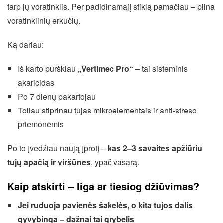
tarp jų voratinklis. Per padidinamąjį stiklą pamačiau – pilna
voratinklinių erkučių.
Ką dariau:
Iš karto purškiau
„Vertimec Pro“
– tai sisteminis
akaricidas
Po 7 dienų pakartojau
Toliau stiprinau tujas mikroelementais ir anti-streso
priemonėmis
Po to įvedžiau naują įprotį –
kas 2–3 savaites apžiūriu
tujų apačią ir viršūnes
, ypač vasarą.
Kaip atskirti – liga ar tiesiog džiūvimas?
Jei ruduoja pavienės šakelės, o kita tujos dalis
gyvybinga – dažnai tai grybelis