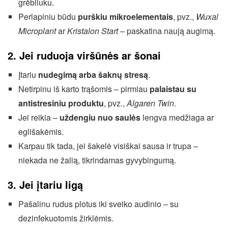
grėbliuku.
Perlapiniu būdu
purškiu mikroelementais
, pvz.,
Wuxal
Microplant
ar
Kristalon Start
– paskatina naują augimą.
2. Jei ruduoja viršūnės ar šonai
Įtariu
nudegimą arba šaknų stresą
.
Netirpinu iš karto trąšomis – pirmiau
palaistau su
antistresiniu produktu
, pvz.,
Algaren Twin
.
Jei reikia –
uždengiu nuo saulės
lengva medžiaga ar
eglišakėmis.
Karpau tik tada, jei šakelė visiškai sausa ir trupa –
niekada ne žalią, tikrindamas gyvybingumą.
3. Jei įtariu ligą
Pašalinu rudus plotus iki sveiko audinio – su
dezinfekuotomis žirklėmis.