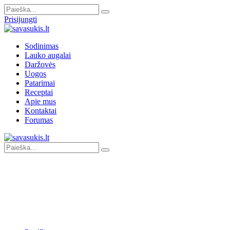
Prisijungti
Sodinimas
Lauko augalai
Daržovės
Uogos
Patarimai
Receptai
Apie mus
Kontaktai
Forumas