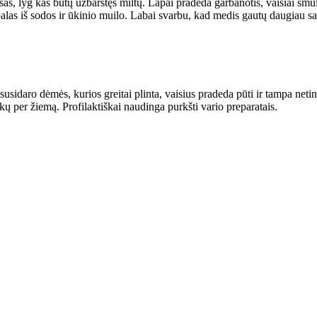
šas, lyg kas būtų užbarstęs miltų. Lapai pradeda garbanotis, vaisiai smul
rpalas iš sodos ir ūkinio muilo. Labai svarbu, kad medis gautų daugiau s
ų susidaro dėmės, kurios greitai plinta, vaisius pradeda pūti ir tampa net
akų per žiemą. Profilaktiškai naudinga purkšti vario preparatais.