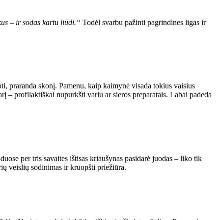
s – ir sodas kartu liūdi.“
Todėl svarbu pažinti pagrindines ligas ir
uoti, praranda skonį. Pamenu, kaip kaimynė visada tokius vaisius
arį – profilaktiškai nupurkšti variu ar sieros preparatais. Labai padeda
uose per tris savaites ištisas kriaušynas pasidarė juodas – liko tik
ių veislių sodinimas ir kruopšti priežiūra.