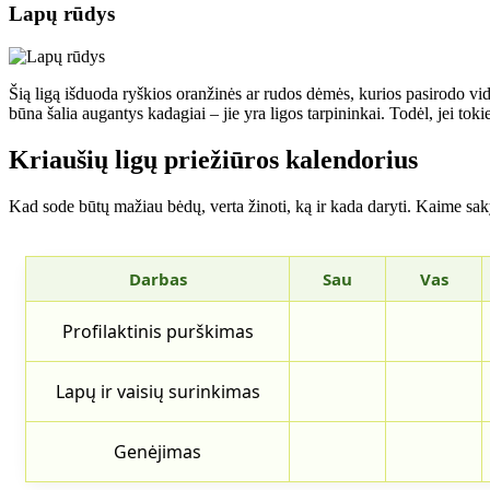
Lapų rūdys
Šią ligą išduoda ryškios oranžinės ar rudos dėmės, kurios pasirodo v
būna šalia augantys kadagiai – jie yra ligos tarpininkai. Todėl, jei toki
Kriaušių ligų priežiūros kalendorius
Kad sode būtų mažiau bėdų, verta žinoti, ką ir kada daryti. Kaime s
Darbas
Sau
Vas
Profilaktinis purškimas
Lapų ir vaisių surinkimas
Genėjimas