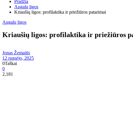
Pradžia
Augalų ligos
Kriaušių ligos: profilaktika ir priežiūros patarimai
Augalų ligos
Kriaušių ligos: profilaktika ir priežiūros 
Jonas Žemaitis
12 rugsėjo, 2025
0
Taškai
0
2,181