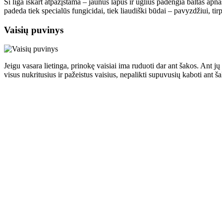
Ši liga iškart atpažįstama – jaunus lapus ir ūglius padengia baltas apna
padeda tiek specialūs fungicidai, tiek liaudiški būdai – pavyzdžiui, ti
Vaisių puvinys
Jeigu vasara lietinga, prinokę vaisiai ima ruduoti dar ant šakos. Ant j
visus nukritusius ir pažeistus vaisius, nepalikti supuvusių kaboti ant š