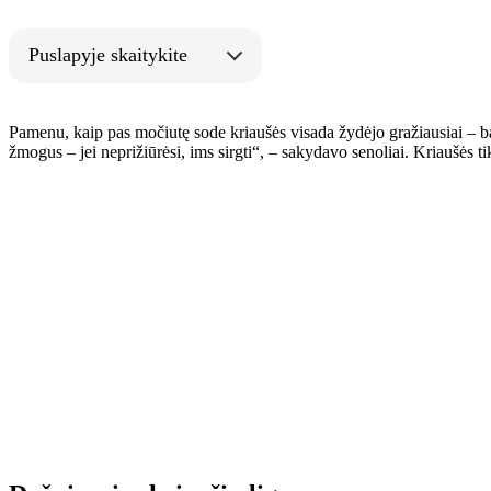
Puslapyje skaitykite
Pamenu, kaip pas močiutę sode kriaušės visada žydėjo gražiausiai – ba
žmogus – jei neprižiūrėsi, ims sirgti“, – sakydavo senoliai. Kriaušės tik