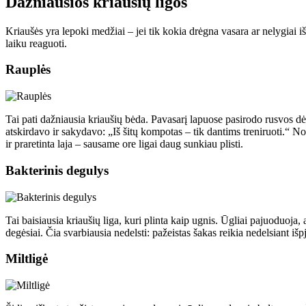
Dažniausios kriaušių ligos
Kriaušės yra lepoki medžiai – jei tik kokia drėgna vasara ar nelygiai iš
laiku reaguoti.
Rauplės
Tai pati dažniausia kriaušių bėda. Pavasarį lapuose pasirodo rusvos dė
atskirdavo ir sakydavo: „Iš šitų kompotas – tik dantims treniruoti.“ Nor
ir praretinta laja – sausame ore ligai daug sunkiau plisti.
Bakterinis degulys
Tai baisiausia kriaušių liga, kuri plinta kaip ugnis. Ūgliai pajuoduoja,
degėsiai. Čia svarbiausia nedelsti: pažeistas šakas reikia nedelsiant išp
Miltligė