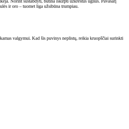
kėja. Norint sustabdyti, būtina iškirpti užkrėstus ūglius. Pavasarį
aulės ir oro – tuomet liga užsibūna trumpiau.
inkamas valgymui. Kad šis puvinys neplistų, reikia kruopščiai surinkti