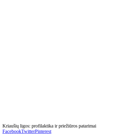
Kriaušių ligos: profilaktika ir priežiūros patarimai
Facebook
Twitter
Pinterest