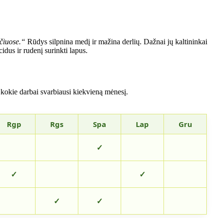
čiuose.“
Rūdys silpnina medį ir mažina derlių. Dažnai jų kaltininkai
cidus ir rudenį surinkti lapus.
 kokie darbai svarbiausi kiekvieną mėnesį.
Rgp
Rgs
Spa
Lap
Gru
✓
✓
✓
✓
✓