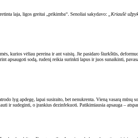
retinta laja, ligos greitai „prikimba“. Senoliai sakydavo:
„Kriaušė užpyku
mės, kurios vėliau pereina ir ant vaisių. Jie pasidaro šiurkštūs, deform
int apsaugoti sodą, rudenį reikia surinkti lapus ir juos sunaikinti, pavas
 atrodo lyg apdegę, lapai susiraito, bet nenukrenta. Vieną vasarą mūsų sod
jauti ir sudeginti, o įrankius dezinfekuoti. Patikimiausia apsauga – atspar