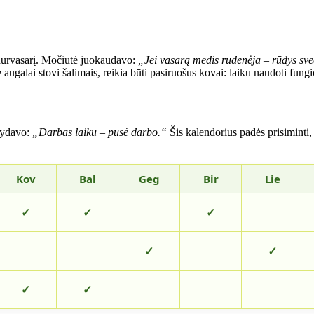
idurvasarį. Močiutė juokaudavo:
„Jei vasarą medis rudenėja – rūdys sve
e augalai stovi šalimais, reikia būti pasiruošus kovai: laiku naudoti fungi
akydavo:
„Darbas laiku – pusė darbo.“
Šis kalendorius padės prisiminti,
Kov
Bal
Geg
Bir
Lie
✓
✓
✓
✓
✓
✓
✓