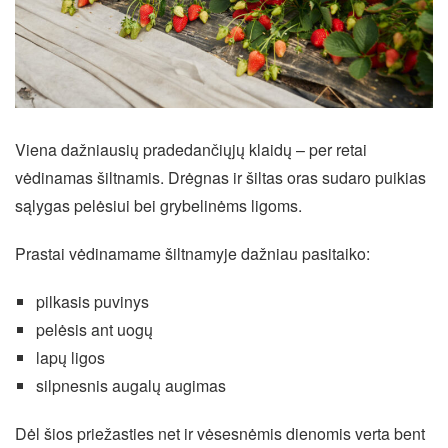
Viena dažniausių pradedančiųjų klaidų – per retai
vėdinamas šiltnamis. Drėgnas ir šiltas oras sudaro puikias
sąlygas pelėsiui bei grybelinėms ligoms.
Prastai vėdinamame šiltnamyje dažniau pasitaiko:
pilkasis puvinys
pelėsis ant uogų
lapų ligos
silpnesnis augalų augimas
Dėl šios priežasties net ir vėsesnėmis dienomis verta bent