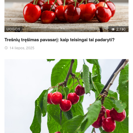
UOGOS
2,190
Trešnių tręšimas pavasarį: kaip teisingai tai padaryti?
14 liepos, 2025