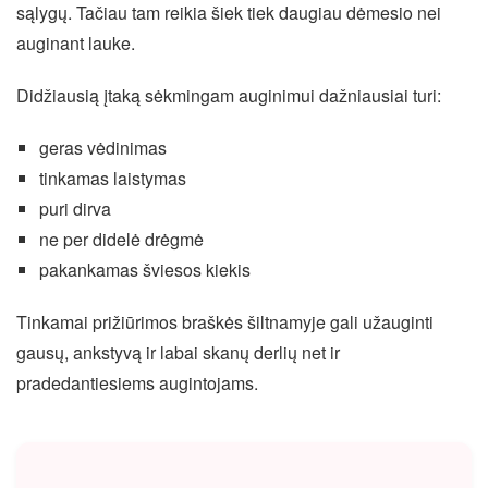
sąlygų. Tačiau tam reikia šiek tiek daugiau dėmesio nei
auginant lauke.
Didžiausią įtaką sėkmingam auginimui dažniausiai turi:
geras vėdinimas
tinkamas laistymas
puri dirva
ne per didelė drėgmė
pakankamas šviesos kiekis
Tinkamai prižiūrimos braškės šiltnamyje gali užauginti
gausų, ankstyvą ir labai skanų derlių net ir
pradedantiesiems augintojams.