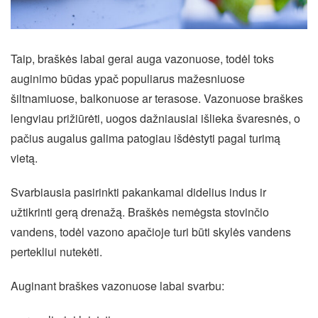
Taip, braškės labai gerai auga vazonuose, todėl toks
auginimo būdas ypač populiarus mažesniuose
šiltnamiuose, balkonuose ar terasose. Vazonuose braškes
lengviau prižiūrėti, uogos dažniausiai išlieka švaresnės, o
pačius augalus galima patogiau išdėstyti pagal turimą
vietą.
Svarbiausia pasirinkti pakankamai didelius indus ir
užtikrinti gerą drenažą. Braškės nemėgsta stovinčio
vandens, todėl vazono apačioje turi būti skylės vandens
pertekliui nutekėti.
Auginant braškes vazonuose labai svarbu: