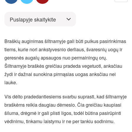
Puslapyje skaitykite
Braškių auginimas šiltnamyje gali būti puikus pasirinkimas
tiems, kurie nori ankstyvesnio derliaus, švaresnių uogų ir
geresnės augalų apsaugos nuo permainingų orų.
Šiltnamyje braškės greičiau pradeda vegetuoti, anksčiau
žydi ir dažnai sunokina pirmąsias uogas anksčiau nei
lauke.
Vis dėlto pradedantiesiems svarbu suprasti, kad šiltnamyje
braškėms reikia daugiau dėmesio. Čia greičiau kaupiasi
šiluma, drėgmė ir gali plisti ligos, todėl būtina pasirūpinti
vėdinimu, tinkamu laistymu ir ne per tankiu sodinimu.