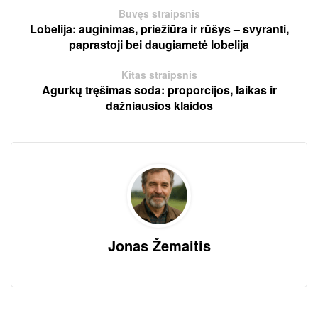
Buvęs straipsnis
Lobelija: auginimas, priežiūra ir rūšys – svyranti,
paprastoji bei daugiametė lobelija
Kitas straipsnis
Agurkų tręšimas soda: proporcijos, laikas ir
dažniausios klaidos
Jonas Žemaitis