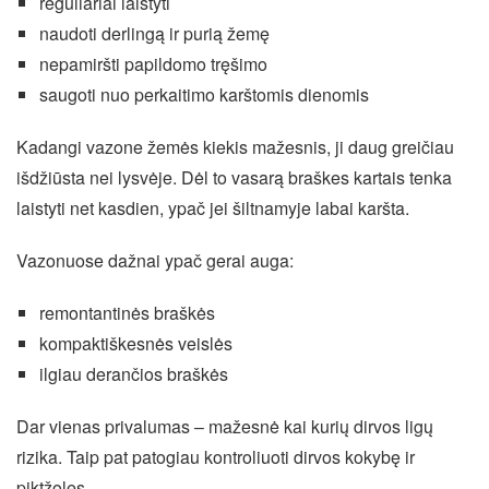
reguliariai laistyti
naudoti derlingą ir purią žemę
nepamiršti papildomo tręšimo
saugoti nuo perkaitimo karštomis dienomis
Kadangi vazone žemės kiekis mažesnis, ji daug greičiau
išdžiūsta nei lysvėje. Dėl to vasarą braškes kartais tenka
laistyti net kasdien, ypač jei šiltnamyje labai karšta.
Vazonuose dažnai ypač gerai auga:
remontantinės braškės
kompaktiškesnės veislės
ilgiau derančios braškės
Dar vienas privalumas – mažesnė kai kurių dirvos ligų
rizika. Taip pat patogiau kontroliuoti dirvos kokybę ir
piktžoles.