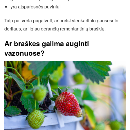
yra atsparesnės puviniui
Taip pat verta pagalvoti, ar norisi vienkartinio gausesnio
derliaus, ar ilgiau derančių remontantinių braškių.
Ar braškes galima auginti
vazonuose?