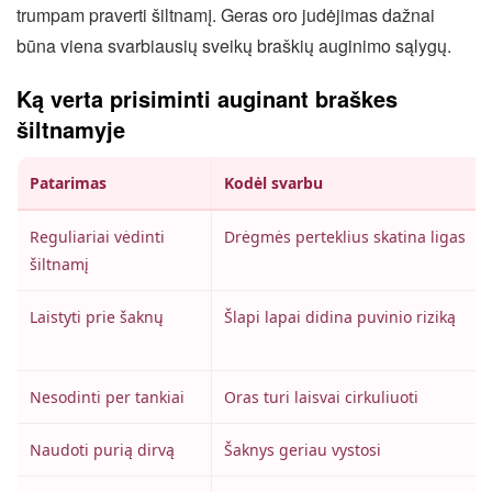
trumpam praverti šiltnamį. Geras oro judėjimas dažnai
būna viena svarbiausių sveikų braškių auginimo sąlygų.
Ką verta prisiminti auginant braškes
šiltnamyje
Patarimas
Kodėl svarbu
Reguliariai vėdinti
Drėgmės perteklius skatina ligas
šiltnamį
Laistyti prie šaknų
Šlapi lapai didina puvinio riziką
Nesodinti per tankiai
Oras turi laisvai cirkuliuoti
Naudoti purią dirvą
Šaknys geriau vystosi