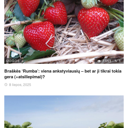
UOGOS
7,053
1
Braškės ‘Rumba’: viena ankstyviausių – bet ar ji tikrai tokia
gera (+atsiliepimai)?
8 liepos, 2025