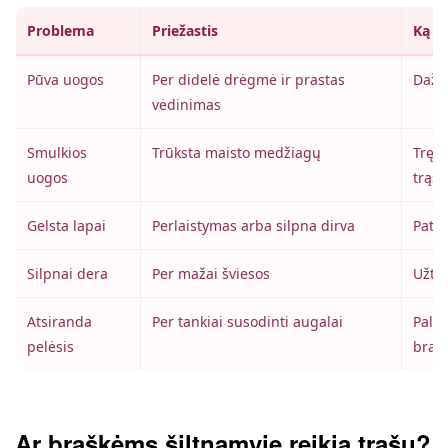
Problema
Priežastis
Ką da
Pūva uogos
Per didelė drėgmė ir prastas
Dažni
vėdinimas
Smulkios
Trūksta maisto medžiagų
Tręšt
uogos
trąš
Gelsta lapai
Perlaistymas arba silpna dirva
Patik
Silpnai dera
Per mažai šviesos
Užtik
Atsiranda
Per tankiai susodinti augalai
Palik
pelėsis
braš
Ar braškėms šiltnamyje reikia trąšų?