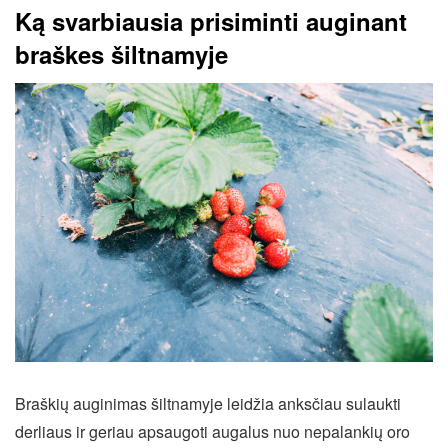
Ką svarbiausia prisiminti auginant
braškes šiltnamyje
Braškių auginimas šiltnamyje leidžia anksčiau sulaukti
derliaus ir geriau apsaugoti augalus nuo nepalankių oro