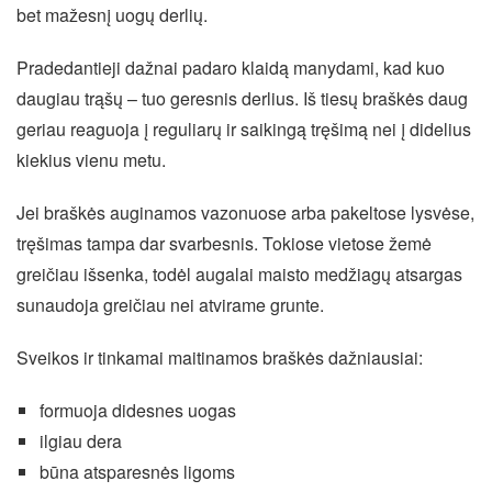
bet mažesnį uogų derlių.
Pradedantieji dažnai padaro klaidą manydami, kad kuo
daugiau trąšų – tuo geresnis derlius. Iš tiesų braškės daug
geriau reaguoja į reguliarų ir saikingą tręšimą nei į didelius
kiekius vienu metu.
Jei braškės auginamos vazonuose arba pakeltose lysvėse,
tręšimas tampa dar svarbesnis. Tokiose vietose žemė
greičiau išsenka, todėl augalai maisto medžiagų atsargas
sunaudoja greičiau nei atvirame grunte.
Sveikos ir tinkamai maitinamos braškės dažniausiai:
formuoja didesnes uogas
ilgiau dera
būna atsparesnės ligoms