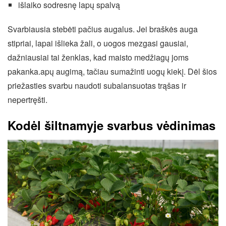
išlaiko sodresnę lapų spalvą
Svarbiausia stebėti pačius augalus. Jei braškės auga
stipriai, lapai išlieka žali, o uogos mezgasi gausiai,
dažniausiai tai ženklas, kad maisto medžiagų joms
pakanka.apų augimą, tačiau sumažinti uogų kiekį. Dėl šios
priežasties svarbu naudoti subalansuotas trąšas ir
nepertręšti.
Kodėl šiltnamyje svarbus vėdinimas