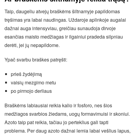
Taip, daugeliu atvejų braškėms šiltnamyje papildomas
tręšimas yra labai naudingas. Uždaroje aplinkoje augalai
dažnai auga intensyviau, greičiau sunaudoja dirvoje
esančias maisto medžiagas ir ilgainiui pradeda silpniau
derėti, jei jų nepapildome.
Ypač svarbu braškes patręšti:
prieš žydėjimą
vaisių mezgimo metu
po pirmojo derliaus
Braškėms labiausiai reikia kalio ir fosforo, nes šios
medžiagos svarbios žiedams, uogų formavimuisi ir skoniui.
Azoto taip pat reikia, tačiau jo perteklius gali tapti
problema. Per daug azoto dažnai lemia labai vešlius lapus,