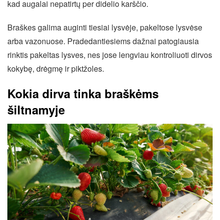
kad augalai nepatirtų per didelio karščio.
Braškes galima auginti tiesiai lysvėje, pakeltose lysvėse
arba vazonuose. Pradedantiesiems dažnai patogiausia
rinktis pakeltas lysves, nes jose lengviau kontroliuoti dirvos
kokybę, drėgmę ir piktžoles.
Kokia dirva tinka braškėms
šiltnamyje