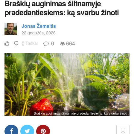
Braškių auginimas šiltnamyje
pradedantiesiems: ką svarbu žinoti
Jonas Žemaitis
22 gegužės, 2026
0
0
664
Taškai
Braškių auginimas šiltnamyje pradedantiesiems: ką svarbu žinoti