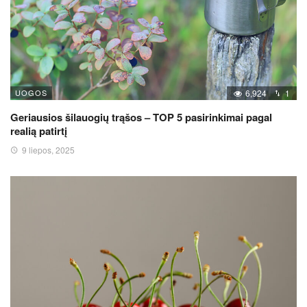
UOGOS
6,924
1
Geriausios šilauogių trąšos – TOP 5 pasirinkimai pagal
realią patirtį
9 liepos, 2025