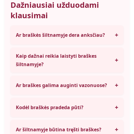
Dažniausiai užduodami
klausimai
+
Ar braškės šiltnamyje dera anksčiau?
Kaip dažnai reikia laistyti braškes
+
šiltnamyje?
+
Ar braškes galima auginti vazonuose?
+
Kodėl braškės pradeda pūti?
+
Ar šiltnamyje būtina tręšti braškes?