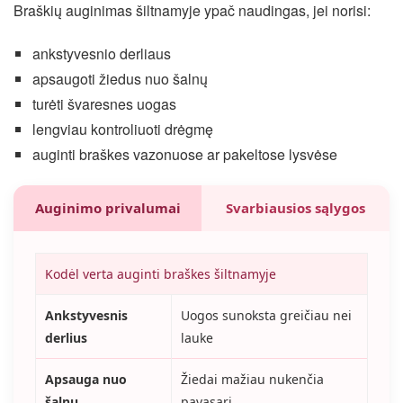
Braškių auginimas šiltnamyje ypač naudingas, jei norisi:
ankstyvesnio derliaus
apsaugoti žiedus nuo šalnų
turėti švaresnes uogas
lengviau kontroliuoti drėgmę
auginti braškes vazonuose ar pakeltose lysvėse
Auginimo privalumai
Svarbiausios sąlygos
Kodėl verta auginti braškes šiltnamyje
Ankstyvesnis
Uogos sunoksta greičiau nei
derlius
lauke
Apsauga nuo
Žiedai mažiau nukenčia
šalnų
pavasarį