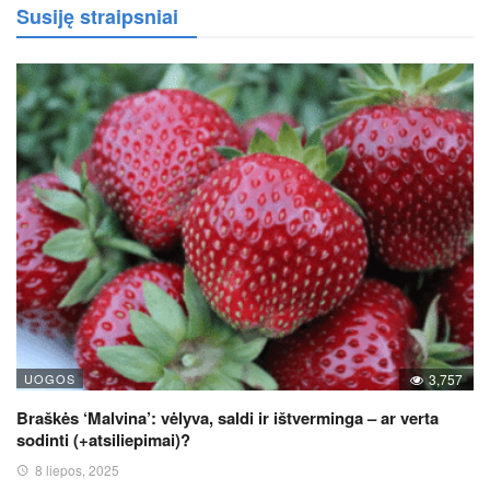
Susiję straipsniai
UOGOS
3,757
Braškės ‘Malvina’: vėlyva, saldi ir ištverminga – ar verta
sodinti (+atsiliepimai)?
8 liepos, 2025