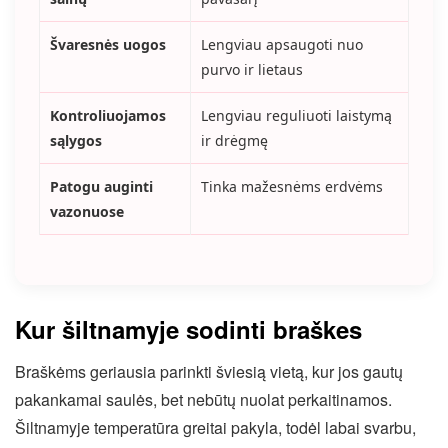
Švaresnės uogos
Lengviau apsaugoti nuo
purvo ir lietaus
Kontroliuojamos
Lengviau reguliuoti laistymą
sąlygos
ir drėgmę
Patogu auginti
Tinka mažesnėms erdvėms
vazonuose
Kur šiltnamyje sodinti braškes
Braškėms geriausia parinkti šviesią vietą, kur jos gautų
pakankamai saulės, bet nebūtų nuolat perkaitinamos.
Šiltnamyje temperatūra greitai pakyla, todėl labai svarbu,