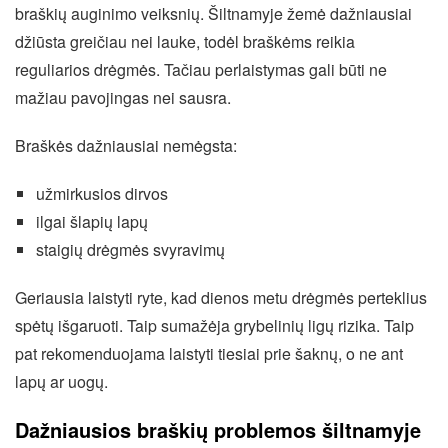
braškių auginimo veiksnių. Šiltnamyje žemė dažniausiai
džiūsta greičiau nei lauke, todėl braškėms reikia
reguliarios drėgmės. Tačiau perlaistymas gali būti ne
mažiau pavojingas nei sausra.
Braškės dažniausiai nemėgsta:
užmirkusios dirvos
ilgai šlapių lapų
staigių drėgmės svyravimų
Geriausia laistyti ryte, kad dienos metu drėgmės perteklius
spėtų išgaruoti. Taip sumažėja grybelinių ligų rizika. Taip
pat rekomenduojama laistyti tiesiai prie šaknų, o ne ant
lapų ar uogų.
Dažniausios braškių problemos šiltnamyje