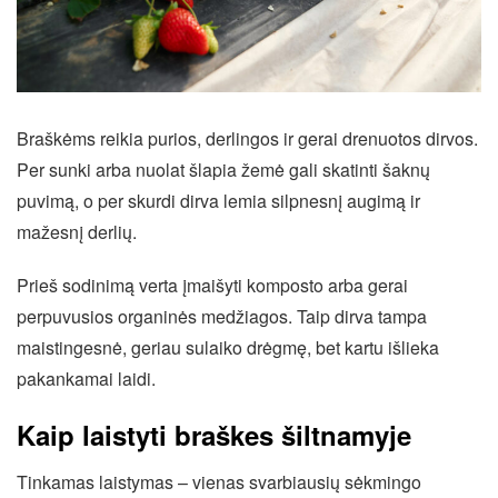
Braškėms reikia purios, derlingos ir gerai drenuotos dirvos.
Per sunki arba nuolat šlapia žemė gali skatinti šaknų
puvimą, o per skurdi dirva lemia silpnesnį augimą ir
mažesnį derlių.
Prieš sodinimą verta įmaišyti komposto arba gerai
perpuvusios organinės medžiagos. Taip dirva tampa
maistingesnė, geriau sulaiko drėgmę, bet kartu išlieka
pakankamai laidi.
Kaip laistyti braškes šiltnamyje
Tinkamas laistymas – vienas svarbiausių sėkmingo