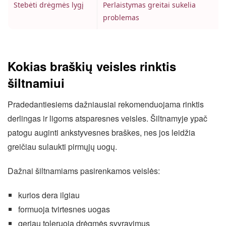
Stebėti drėgmės lygį
Perlaistymas greitai sukelia
problemas
Kokias braškių veisles rinktis
šiltnamiui
Pradedantiesiems dažniausiai rekomenduojama rinktis
derlingas ir ligoms atsparesnes veisles. Šiltnamyje ypač
patogu auginti ankstyvesnes braškes, nes jos leidžia
greičiau sulaukti pirmųjų uogų.
Dažnai šiltnamiams pasirenkamos veislės:
kurios dera ilgiau
formuoja tvirtesnes uogas
geriau toleruoja drėgmės svyravimus