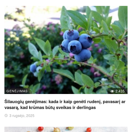
GENĖJIMAS
2,435
Šilauogių genėjimas: kada ir kaip genėti rudenį, pavasarį ar
vasarą, kad krūmas būtų sveikas ir derlingas
3 rugsėjo, 2025