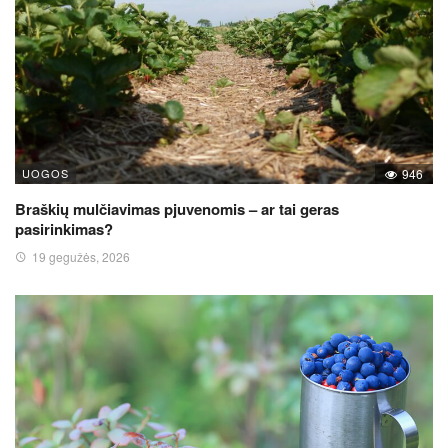
UOGOS
946
Braškių mulčiavimas pjuvenomis – ar tai geras
pasirinkimas?
19 gegužės, 2026