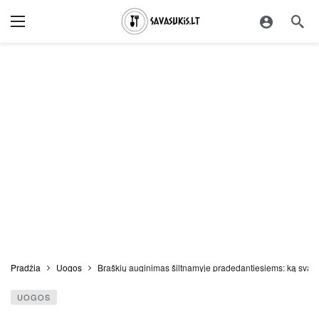
Pradžia
Uogos
Braškių auginimas šiltnamyje pradedantiesiems: ką svarb
UOGOS