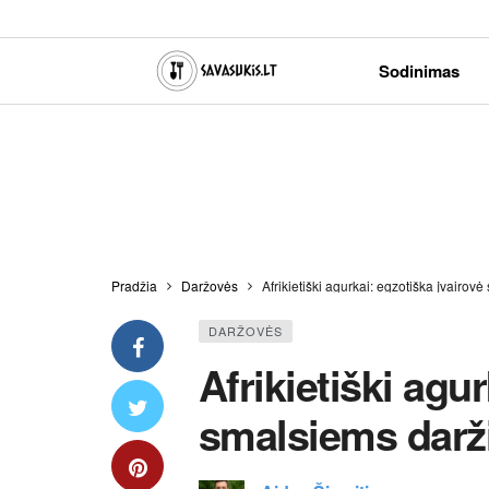
Sodinimas
Pradžia
Daržovės
Afrikietiški agurkai: egzotiška įvairo
DARŽOVĖS
Afrikietiški agu
smalsiems darž