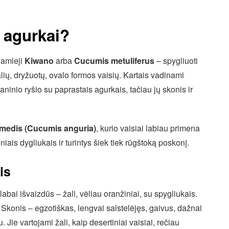
i agurkai?
namieji
Kiwano
arba
Cucumis metuliferus
– spygliuoti
alių, dryžuotų, ovalo formos vaisių. Kartais vadinami
taninio ryšio su paprastais agurkais, tačiau jų skonis ir
medis (Cucumis anguria)
, kurio vaisiai labiau primena
iais dygliukais ir turintys šiek tiek rūgštoką poskonį.
is
labai išvaizdūs – žali, vėliau oranžiniai, su spygliukais.
 Skonis – egzotiškas, lengvai salstelėjęs, gaivus, dažnai
Jie vartojami žali, kaip desertiniai vaisiai, rečiau