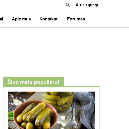
Prisijungti
ai
Apie mus
Kontaktai
Forumas
Šiuo metu populiaru!