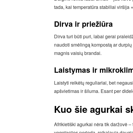
tada, kai temperatūra stabiliai viršija
Dirva ir priežiūra
Dirva turi būti puri, labai gerai pral
naudoti smėlingą kompostą ar durpių mi
magnis vaisių brandai.
Laistymas ir mikrokli
Laistyti reikėtų reguliariai, bet nega
apšvietimas ir šiluma. Esant per didele
Kuo šie agurkai sk
Afrikietiški agurkai nėra tik daržovė – 
vegetacijos periodą, reikalauja daugiau