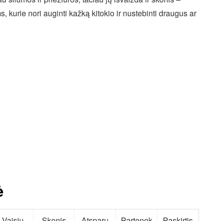
, kurie nori auginti kažką kitokio ir nustebinti draugus ar
ė
Vaisių
Skonis
Atsparu
Partenok
Paskirtis