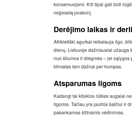
konservuojami. Kiti tipai gali būti rūgš
neįprastą poskonį.
Derėjimo laikas ir de
Afrikietiški agurkai reikalauja ilgo, š
dienų. Lietuvoje dažniausiai užauga ti
nuo šilumos ir drėgmės – jei sąlygos 
klimatas tam dažnai per trumpas.
Atsparumas ligoms
Kadangi tai kitokios rūšies augalai ne
ligomis. Tačiau yra jautrūs šalčiui ir 
pakankamas šiltnamio vėdinimas.