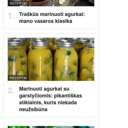
RECEPTAI
Traškūs marinuoti agurkai:
mano vasaros klasika
RECEPTAI
Marinuoti agurkai su
garstyčiomis: pikantiškas
stiklainis, kuris niekada
neužsibūna