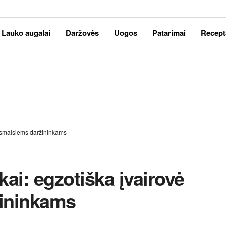
Lauko augalai
Daržovės
Uogos
Patarimai
Recept
vė smalsiems daržininkams
rkai: egzotiška įvairovė
ininkams