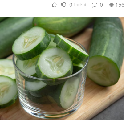
0
0
156
Taškai