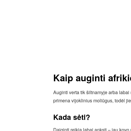
Kaip auginti afrik
Auginti verta tik šiltnamyje arba lab
primena vijoklinius moliūgus, todėl ji
Kada sėti?
Daiginti reikia labai anksti – jau kovo