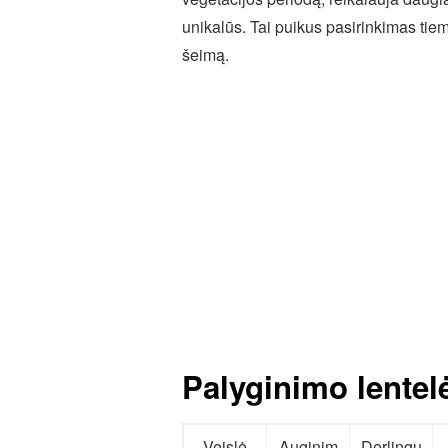
unikalūs. Tai puikus pasirinkimas tiems
šeimą.
Palyginimo lentel
Veislė
Auginim
Derlingu