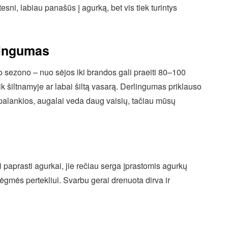
tesni, labiau panašūs į agurką, bet vis tiek turintys
rlingumas
ilto sezono – nuo sėjos iki brandos gali praeiti 80–100
k šiltnamyje ar labai šiltą vasarą. Derlingumas priklauso
palankios, augalai veda daug vaisių, tačiau mūsų
i paprasti agurkai, jie rečiau serga įprastomis agurkų
drėgmės pertekliui. Svarbu gerai drenuota dirva ir