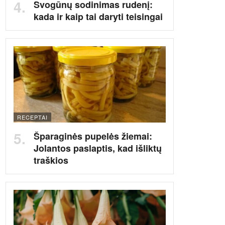
Svogūnų sodinimas rudenį:
kada ir kaip tai daryti teisingai
RECEPTAI
Šparaginės pupelės žiemai:
Jolantos paslaptis, kad išliktų
traškios