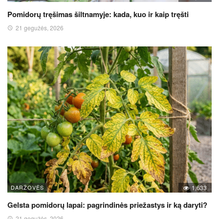
Pomidorų tręšimas šiltnamyje: kada, kuo ir kaip tręšti
21 gegužės, 2026
DARŽOVĖS
1,633
Gelsta pomidorų lapai: pagrindinės priežastys ir ką daryti?
21 gegužės, 2026