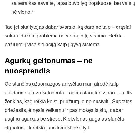
salietra kas savaitę, lapai buvo lyg tropikuose, bet vaisių
nė vieno.“
Tad jei skaitytojas dabar svarsto, ką daro ne taip – drąsiai
sakau: dažnai problema ne viena, o jų visuma. Reikia
pažiūrėti į visą situaciją kaip į gyvą sistemą.
Agurkų geltonumas – ne
nuosprendis
Gelstančios užuomazgos anksčiau man atrodė kaip
didžiausia daržo katastrofa. Tačiau šiandien žinau – tai tik
ženklas, kad reikia keisti priežiūrą, o ne nusivilti. Supratęs
priežastis, ėmęsis veiksmų ir pasimokęs iš kitų, dabar
auginu agurkus be streso. Kiekvienas augalas siunčia
signalus – tereikia juos išmokti skaityti.