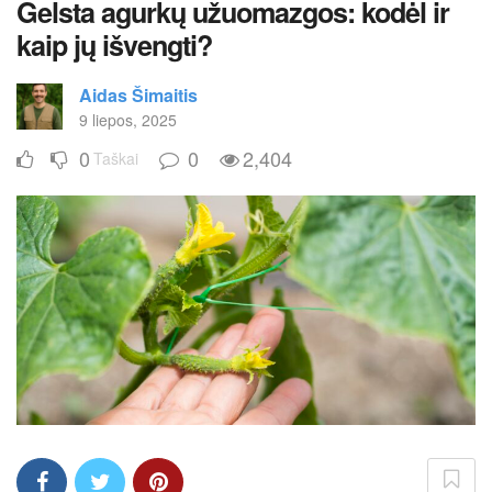
Gelsta agurkų užuomazgos: kodėl ir
kaip jų išvengti?
Aidas Šimaitis
9 liepos, 2025
0
0
2,404
Taškai