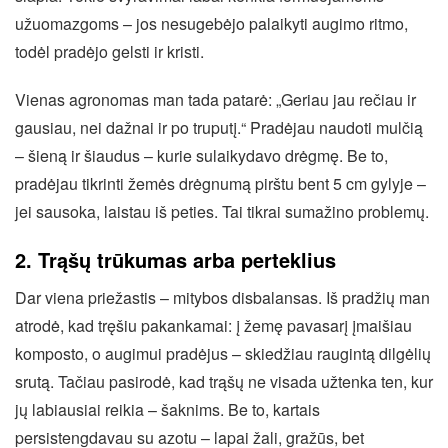
užuomazgoms – jos nesugebėjo palaikyti augimo ritmo,
todėl pradėjo gelsti ir kristi.
Vienas agronomas man tada patarė: „Geriau jau rečiau ir
gausiau, nei dažnai ir po truputį.“ Pradėjau naudoti mulčią
– šieną ir šiaudus – kurie sulaikydavo drėgmę. Be to,
pradėjau tikrinti žemės drėgnumą pirštu bent 5 cm gylyje –
jei sausoka, laistau iš peties. Tai tikrai sumažino problemų.
2. Trąšų trūkumas arba perteklius
Dar viena priežastis – mitybos disbalansas. Iš pradžių man
atrodė, kad tręšiu pakankamai: į žemę pavasarį įmaišiau
komposto, o augimui pradėjus – skiedžiau raugintą dilgėlių
srutą. Tačiau pasirodė, kad trąšų ne visada užtenka ten, kur
jų labiausiai reikia – šaknims. Be to, kartais
persistengdavau su azotu – lapai žali, gražūs, bet