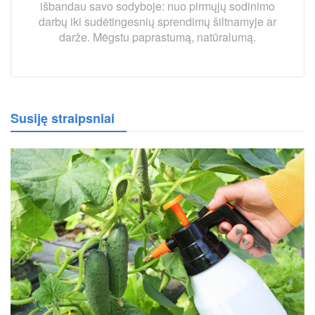
išbandau savo sodyboje: nuo pirmųjų sodinimo
darbų iki sudėtingesnių sprendimų šiltnamyje ar
darže. Mėgstu paprastumą, natūralumą.
Susiję straipsniai