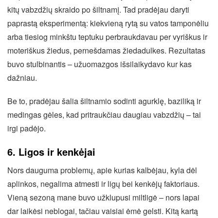
kitų vabzdžių skraido po šiltnamį. Tad pradėjau daryti
paprastą eksperimentą: kiekvieną rytą su vatos tamponėliu
arba tiesiog minkštu teptuku perbraukdavau per vyriškus ir
moteriškus žiedus, pernešdamas žiedadulkes. Rezultatas
buvo stulbinantis – užuomazgos išsilaikydavo kur kas
dažniau.
Be to, pradėjau šalia šiltnamio sodinti agurklę, baziliką ir
medingas gėles, kad pritraukčiau daugiau vabzdžių – tai
irgi padėjo.
6. Ligos ir kenkėjai
Nors dauguma problemų, apie kurias kalbėjau, kyla dėl
aplinkos, negalima atmesti ir ligų bei kenkėjų faktoriaus.
Vieną sezoną mane buvo užklupusi miltligė – nors lapai
dar laikėsi neblogai, tačiau vaisiai ėmė gelsti. Kitą kartą