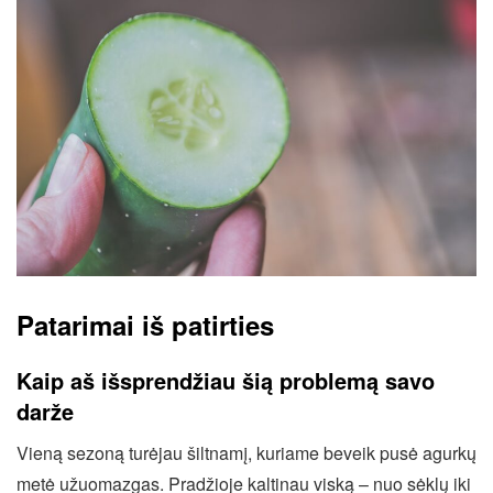
Patarimai iš patirties
Kaip aš išsprendžiau šią problemą savo
darže
Vieną sezoną turėjau šiltnamį, kuriame beveik pusė agurkų
metė užuomazgas. Pradžioje kaltinau viską – nuo sėklų iki