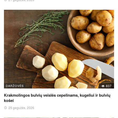
DARŽOVĖS
837
Krakmolingos bulvių veislės cepelinams, kugeliui ir bulvių
košei
25 gegužės, 2026