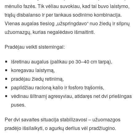
mėnulio fazės. Tik vėliau suvokiau, kad tai buvo laistymo,
trąšų disbalanso ir per tankaus sodinimo kombinacija.
Vienas augalas tiesiog „užspringdavo“ nuo žiedų ir silpnų
užuomazgų, kurias negalėdavo išmaitinti.
Pradėjau veikti sistemingai:
išretinau augalus (palikau po 30–40 cm tarpą),
koregavau laistymą,
pradėjau žiedų retinimą,
papildžiau racioną kalio ir fosforo trąšomis,
vėdinau šiltnamį agresyviau, atidaręs net dvi priešingas
puses.
Per dvi savaites situacija stabilizavosi – užuomazgos
pradėjo išsilaikyti, o agurkų derlius vėl pradžiugino.