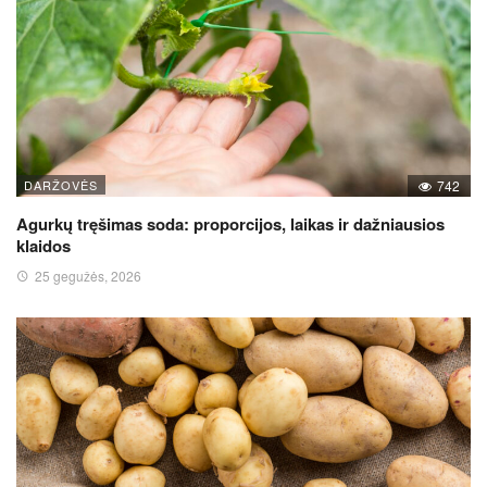
DARŽOVĖS
742
Agurkų tręšimas soda: proporcijos, laikas ir dažniausios
klaidos
25 gegužės, 2026