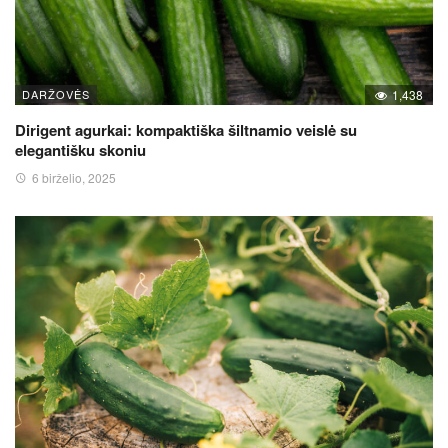
DARŽOVĖS
1,438
Dirigent agurkai: kompaktiška šiltnamio veislė su
elegantišku skoniu
6 birželio, 2025