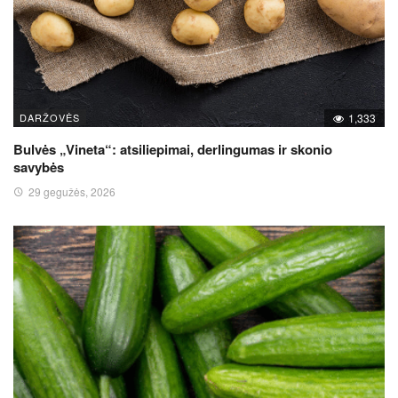
DARŽOVĖS
1,333
Bulvės „Vineta“: atsiliepimai, derlingumas ir skonio
savybės
29 gegužės, 2026