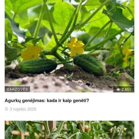
DARŽOVĖS
2,851
Agurkų genėjimas: kada ir kaip genėti?
3 rugsėjo, 2025