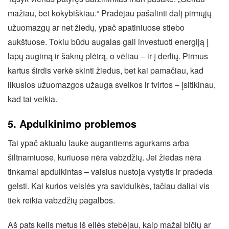
mažiau, bet kokybiškiau.“ Pradėjau pašalinti dalį pirmųjų
užuomazgų ar net žiedų, ypač apatiniuose stiebo
aukštuose. Tokiu būdu augalas gali investuoti energiją į
lapų augimą ir šaknų plėtrą, o vėliau – ir į derlių. Pirmus
kartus širdis verkė skinti žiedus, bet kai pamačiau, kad
likusios užuomazgos užauga sveikos ir tvirtos – įsitikinau,
kad tai veikia.
5. Apdulkinimo problemos
Tai ypač aktualu lauke augantiems agurkams arba
šiltnamiuose, kuriuose nėra vabzdžių. Jei žiedas nėra
tinkamai apdulkintas – vaisius nustoja vystytis ir pradeda
gelsti. Kai kurios veislės yra savidulkės, tačiau daliai vis
tiek reikia vabzdžių pagalbos.
Aš pats kelis metus iš eilės stebėjau, kaip mažai bičių ar