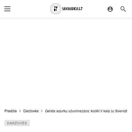
Pradžia
Daržovės
Gelsta agurkų užuomazgos: kodėl ir kaip jų išvengti?
DARŽOVĖS