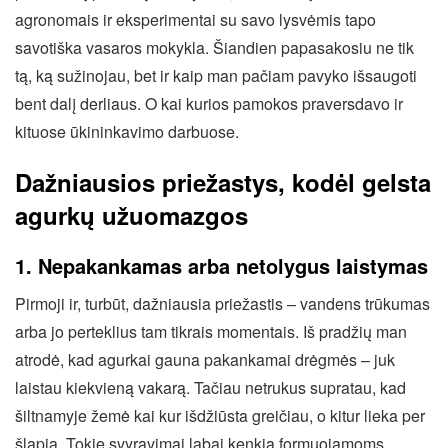
agronomais ir eksperimentai su savo lysvėmis tapo
savotiška vasaros mokykla. Šiandien papasakosiu ne tik
tą, ką sužinojau, bet ir kaip man pačiam pavyko išsaugoti
bent dalį derliaus. O kai kurios pamokos praversdavo ir
kituose ūkininkavimo darbuose.
Dažniausios priežastys, kodėl gelsta
agurkų užuomazgos
1. Nepakankamas arba netolygus laistymas
Pirmoji ir, turbūt, dažniausia priežastis – vandens trūkumas
arba jo perteklius tam tikrais momentais. Iš pradžių man
atrodė, kad agurkai gauna pakankamai drėgmės – juk
laistau kiekvieną vakarą. Tačiau netrukus supratau, kad
šiltnamyje žemė kai kur išdžiūsta greičiau, o kitur lieka per
šlapia. Tokie svyravimai labai kenkia formuojamoms