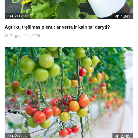
DARŽOVĖS
1,841
Agurkų tręšimas pienu: ar verta ir kaip tai daryti?
21 gegužės, 2026
DARŽOVĖS
2,485