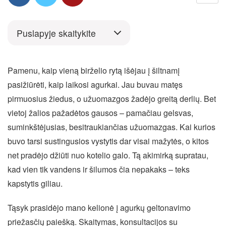
Puslapyje skaitykite
Pamenu, kaip vieną birželio rytą išėjau į šiltnamį
pasižiūrėti, kaip laikosi agurkai. Jau buvau matęs
pirmuosius žiedus, o užuomazgos žadėjo greitą derlių. Bet
vietoj žalios pažadėtos gausos – pamačiau gelsvas,
suminkštėjusias, besitraukiančias užuomazgas. Kai kurios
buvo tarsi sustingusios vystytis dar visai mažytės, o kitos
net pradėjo džiūti nuo kotelio galo. Tą akimirką supratau,
kad vien tik vandens ir šilumos čia nepakaks – teks
kapstytis giliau.
Tąsyk prasidėjo mano kelionė į agurkų geltonavimo
priežasčių paiešką. Skaitymas, konsultacijos su