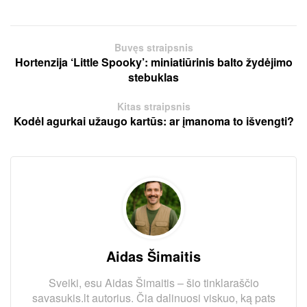
Buvęs straipsnis
Hortenzija ‘Little Spooky’: miniatiūrinis balto žydėjimo
stebuklas
Kitas straipsnis
Kodėl agurkai užaugo kartūs: ar įmanoma to išvengti?
Aidas Šimaitis
Sveiki, esu Aidas Šimaitis – šio tinklaraščio
savasukis.lt autorius. Čia dalinuosi viskuo, ką pats