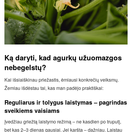
Ką daryti, kad agurkų užuomazgos
nebegelstų?
Kai išsiaiškinau priežastis, ėmiausi konkrečių veiksmų.
Žemiau išdėstau tai, kas man padėjo praktiškai:
Reguliarus ir tolygus laistymas – pagrindas
sveikiems vaisiams
Įvedžiau griežtą laistymo režimą – ne kasdien po truputį,
bet kas 2–3 dienas gausiai. Jei karšta – dažniau. Laistau