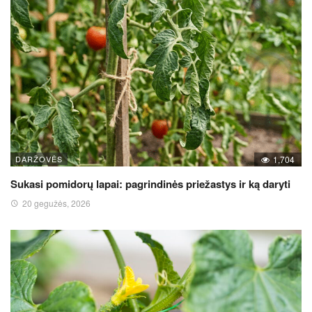
DARŽOVĖS
1,704
Sukasi pomidorų lapai: pagrindinės priežastys ir ką daryti
20 gegužės, 2026