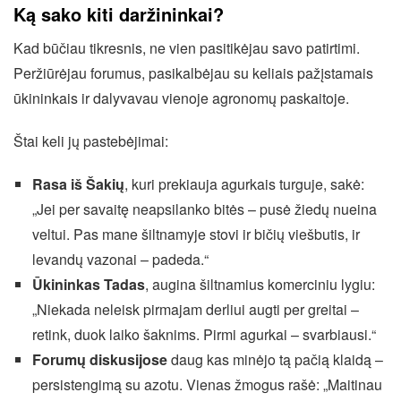
Ką sako kiti daržininkai?
Kad būčiau tikresnis, ne vien pasitikėjau savo patirtimi.
Peržiūrėjau forumus, pasikalbėjau su keliais pažįstamais
ūkininkais ir dalyvavau vienoje agronomų paskaitoje.
Štai keli jų pastebėjimai:
Rasa iš Šakių
, kuri prekiauja agurkais turguje, sakė:
„Jei per savaitę neapsilanko bitės – pusė žiedų nueina
veltui. Pas mane šiltnamyje stovi ir bičių viešbutis, ir
levandų vazonai – padeda.“
Ūkininkas Tadas
, augina šiltnamius komerciniu lygiu:
„Niekada neleisk pirmajam derliui augti per greitai –
retink, duok laiko šaknims. Pirmi agurkai – svarbiausi.“
Forumų diskusijose
daug kas minėjo tą pačią klaidą –
persistengimą su azotu. Vienas žmogus rašė: „Maitinau