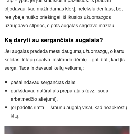
Taip – ypač jei jos smulkios ir pažeistos. Iš pradžių
bijodavau, kad mažindamas kiekį, neteksiu derliaus, bet
realybėje nutiko priešingai: išlikusios užuomazgos
užaugdavo stiprios, o pats augalas sirgdavo mažiau.
Ką daryti su sergančiais augalais?
Jei augalas pradeda mesti daugumą užuomazgų, o kartu
keičiasi ir lapų spalva, atsiranda dėmių – gali būti, kad jis
serga. Tada imdavausi kelių veiksmų:
pašalindavau sergančias dalis,
purkšdavau natūraliais preparatais (pvz., soda,
arbatmedžio aliejumi),
jei padėtis rimta – išraunu augalą visai, kad neapkrėstų
kitų.