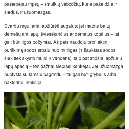
pastebėjau tripsų – smulkių vabzdžių, kurie pažeidžia ir
žiedus, ir užuomazgas.
Svarbu reguliariai apžiūrėti augalus: jei matote baltų
dėmelių ant lapų, šviesėjančius ar dėmėtus kotelius – tai
gali būti ligos požymiai. Aš pats naudoju profilaktinį
purškimą sodos tirpalu nuo miltligės (1 šaukštas sodos,
šiek tiek skysto muilo ir vandens), taip pat atidžiai apžiūriu
lapų apačią – ten dažnai slepiasi kenkėjai. Jei užuomazga
nuplyšta su tamsiu pagrindu – tai gali būti grybelis arba
bakterinė infekcija.