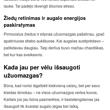
lauke. Tai padėjo išvengti šilumos streso.
Žiedų retinimas ir augalo energijos
paskirstymas
Pirmuosius žiedus ir silpnas užuomazgas pašalinau, ypač
apatiniuose stiebo aukštuose. Kai augalas sustiprėdavo –
palikdavau daugiau. Taip derlius buvo mažiau chaotiškas,
bet kur kas sveikesnis.
Kada jau per vėlu išsaugoti
užuomazgas?
Būna, kad norisi išgelbėti kiekvieną vaisių, bet per savo
klaidas išmokau – ne visos užuomazgos vertos kovos.
Kartais jos jau būna pasmerktos, ir besistengdamas jas
išsaugoti tik švaistai augalo jėgas bei laiką.