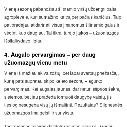
Vieną sezoną pabandžiau šiltnamio viršų uždengti balta
agroplėvele, kuri sumažino kaitrą per pačius karščius. Taip
pat pradėjau atidarinėti visus įmanomus šiltnamio galus ir
vėdinti kuo daugiau. Tai tikrai turėjo įtakos – užuomazgos
išsilaikydavo ilgiau.
4. Augalo pervargimas – per daug
užuomazgų vienu metu
Viena iš mažiau akivaizdžių, bet labai svarbių priežasčių,
kurią pats supratau tik po keleto sezonų – agurko
pervargimas. Kai augalas jaunas, dar neturi stiprios šaknų
sistemos, bet jau pradeda formuoti daugybę vaisių, jis
tiesiog nesugeba visų jų išmaitinti. Rezultatas? Silpnesnės
užuomazgos ima gelsti ir sunyksta.
Tąsyk vienas patyręs daržininkas man pasakė: „Geriau