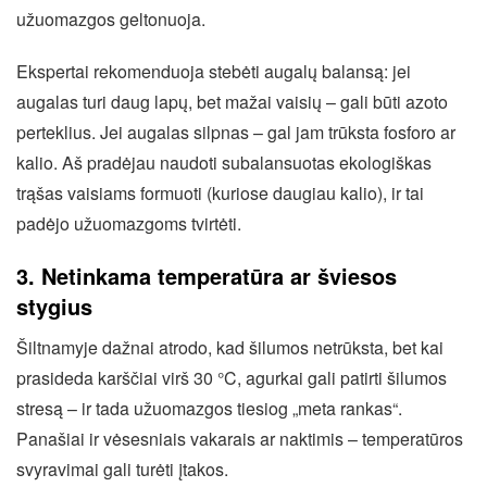
užuomazgos geltonuoja.
Ekspertai rekomenduoja stebėti augalų balansą: jei
augalas turi daug lapų, bet mažai vaisių – gali būti azoto
perteklius. Jei augalas silpnas – gal jam trūksta fosforo ar
kalio. Aš pradėjau naudoti subalansuotas ekologiškas
trąšas vaisiams formuoti (kuriose daugiau kalio), ir tai
padėjo užuomazgoms tvirtėti.
3. Netinkama temperatūra ar šviesos
stygius
Šiltnamyje dažnai atrodo, kad šilumos netrūksta, bet kai
prasideda karščiai virš 30 °C, agurkai gali patirti šilumos
stresą – ir tada užuomazgos tiesiog „meta rankas“.
Panašiai ir vėsesniais vakarais ar naktimis – temperatūros
svyravimai gali turėti įtakos.