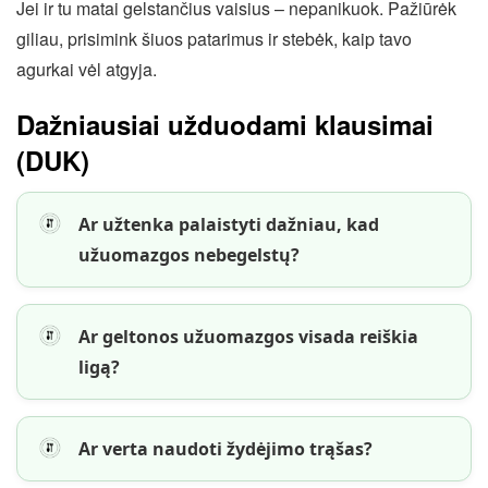
Jei ir tu matai gelstančius vaisius – nepanikuok. Pažiūrėk
giliau, prisimink šiuos patarimus ir stebėk, kaip tavo
agurkai vėl atgyja.
Dažniausiai užduodami klausimai
(DUK)
Ar užtenka palaistyti dažniau, kad
užuomazgos nebegelstų?
Ar geltonos užuomazgos visada reiškia
ligą?
Ar verta naudoti žydėjimo trąšas?