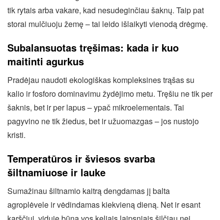
tik rytais arba vakare, kad nesudeginčiau šaknų. Taip pat
storai mulčiuoju žemę – tai leido išlaikyti vienodą drėgmę.
Subalansuotas tręšimas: kada ir kuo
maitinti agurkus
Pradėjau naudoti ekologiškas kompleksines trąšas su
kalio ir fosforo dominavimu žydėjimo metu. Tręšiu ne tik per
šaknis, bet ir per lapus – ypač mikroelementais. Tai
pagyvino ne tik žiedus, bet ir užuomazgas – jos nustojo
kristi.
Temperatūros ir šviesos svarba
šiltnamiuose ir lauke
Sumažinau šiltnamio kaitrą dengdamas jį balta
agroplėvele ir vėdindamas kiekvieną dieną. Net ir esant
karščiui, viduje būna vos keliais laipsniais šilčiau nei