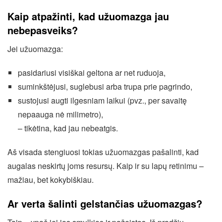
Kaip atpažinti, kad užuomazga jau
nebepasveiks?
Jei užuomazga:
pasidariusi visiškai geltona ar net ruduoja,
suminkštėjusi, suglebusi arba trupa prie pagrindo,
sustojusi augti ilgesniam laikui (pvz., per savaitę
nepaauga nė milimetro),
– tikėtina, kad jau nebeatgis.
Aš visada stengiuosi tokias užuomazgas pašalinti, kad
augalas neskirtų joms resursų. Kaip ir su lapų retinimu –
mažiau, bet kokybiškiau.
Ar verta šalinti gelstančias užuomazgas?