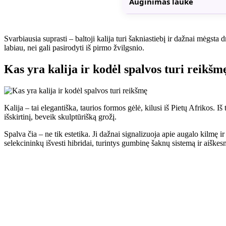
Auginimas lauke
Svarbiausia suprasti – baltoji kalija turi šakniastiebį ir dažnai mėgsta 
labiau, nei gali pasirodyti iš pirmo žvilgsnio.
Kas yra kalija ir kodėl spalvos turi reikšm
Kalija – tai elegantiška, taurios formos gėlė, kilusi iš Pietų Afrikos. Iš 
išskirtinį, beveik skulptūrišką grožį.
Spalva čia – ne tik estetika. Ji dažnai signalizuoja apie augalo kilmę i
selekcininkų išvesti hibridai, turintys gumbinę šaknų sistemą ir aiške