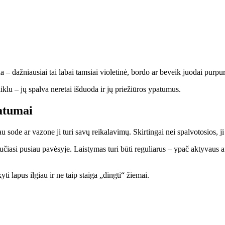
da – dažniausiai tai labai tamsiai violetinė, bordo ar beveik juodai purpuri
iklu – jų spalva neretai išduoda ir jų priežiūros ypatumus.
patumai
 sode ar vazone ji turi savų reikalavimų. Skirtingai nei spalvotosios, ji t
i jaučiasi pusiau pavėsyje. Laistymas turi būti reguliarus – ypač aktyvau
ti lapus ilgiau ir ne taip staiga „dingti“ žiemai.