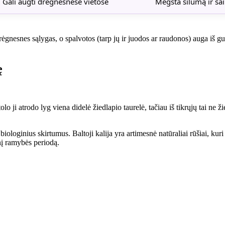
Gali augti drėgnesnėse vietose
Mėgsta šilumą ir sa
drėgnesnes sąlygas, o spalvotos (tarp jų ir juodos ar raudonos) auga iš gum
ę
tolo ji atrodo lyg viena didelė žiedlapio taurelė, tačiau iš tikrųjų tai ne 
r biologinius skirtumus. Baltoji kalija yra artimesnė natūraliai rūšiai, ku
snį ramybės periodą.