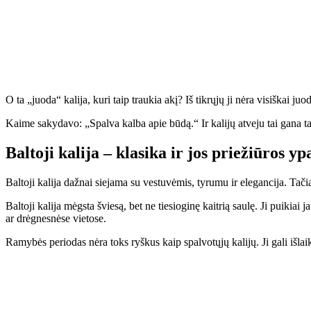
O ta „juoda“ kalija, kuri taip traukia akį? Iš tikrųjų ji nėra visiškai juo
Kaime sakydavo: „Spalva kalba apie būdą.“ Ir kalijų atveju tai gana ta
Baltoji kalija – klasika ir jos priežiūros y
Baltoji kalija dažnai siejama su vestuvėmis, tyrumu ir elegancija. Tačiau
Baltoji kalija mėgsta šviesą, bet ne tiesioginę kaitrią saulę. Ji puikia
ar drėgnesnėse vietose.
Ramybės periodas nėra toks ryškus kaip spalvotųjų kalijų. Ji gali išlaiky