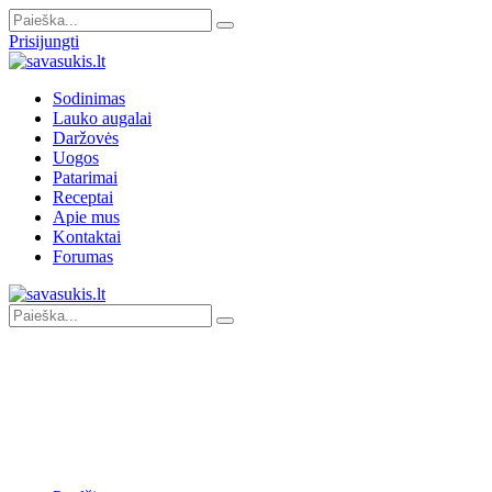
Prisijungti
Sodinimas
Lauko augalai
Daržovės
Uogos
Patarimai
Receptai
Apie mus
Kontaktai
Forumas