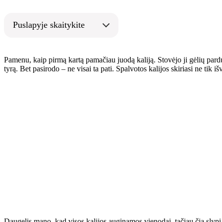
Puslapyje skaitykite
Pamenu, kaip pirmą kartą pamačiau juodą kaliją. Stovėjo ji gėlių parduo
tyrą. Bet pasirodo – ne visai ta pati. Spalvotos kalijos skiriasi ne tik i
Daugelis mano, kad visos kalijos auginamos vienodai, tačiau čia slypi d