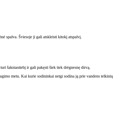
nė spalva. Šviesoje ji gali atskleisti kitokį atspalvį.
uri šakniastiebį ir gali pakęsti šiek tiek drėgnesnę dirvą.
s augimo metu. Kai kurie sodininkai netgi sodina ją prie vandens telkinių