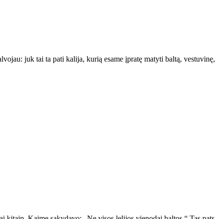
jau: juk tai ta pati kalija, kurią esame įpratę matyti baltą, vestuvinę,
sai kitaip. Kaime sakydavo: „Ne visos lelijos vienodai baltos.“ Tas pats