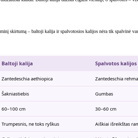
minį skirtumą – baltoji kalija ir spalvotosios kalijos nėra tik spalvinė va
Baltoji kalija
Spalvotos kalijos
Zantedeschia aethiopica
Zantedeschia rehman
Šakniastiebis
Gumbas
60–100 cm
30–60 cm
Trumpesnis, ne toks ryškus
Aiškiai išreikštas r