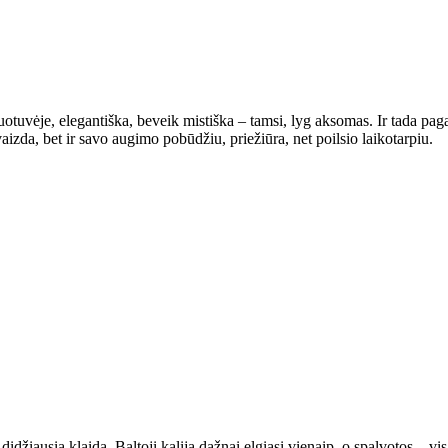
tuvėje, elegantiška, beveik mistiška – tamsi, lyg aksomas. Ir tada pagalvo
švaizda, bet ir savo augimo pobūdžiu, priežiūra, net poilsio laikotarpiu.
idžiausia klaida. Baltoji kalija dažnai elgiasi vienaip, o spalvotos – vi