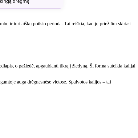
ikingą drėgmę
bų ir turi aiškų poilsio periodą. Tai reiškia, kad jų priežiūra skiriasi
žiedlapis, o pažiedė, apgaubianti tikrąjį žiedyną. Ši forma suteikia kalijai
ri gamtoje auga drėgnesnėse vietose. Spalvotos kalijos – tai