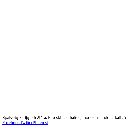
Spalvotų kalijų priežiūra: kuo skiriasi baltos, juodos ir raudona kalija?
Facebook
Twitter
Pinterest