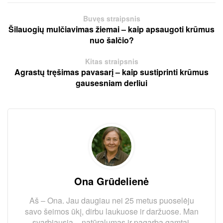
Buvęs straipsnis
Šilauogių mulčiavimas žiemai – kaip apsaugoti krūmus
nuo šalčio?
Kitas straipsnis
Agrastų tręšimas pavasarį – kaip sustiprinti krūmus
gausesniam derliui
Ona Grūdelienė
Aš – Ona. Jau daugiau nei 25 metus puoselėju
savo šeimos ūkį, dirbu laukuose ir daržuose. Man
svarbiausia – natūralumas ir pagarba gamtai,