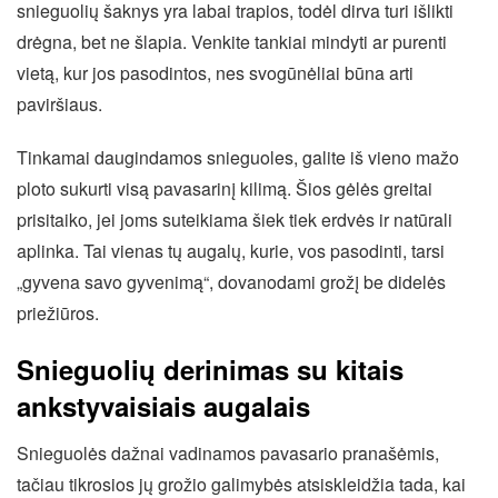
snieguolių šaknys yra labai trapios, todėl dirva turi išlikti
drėgna, bet ne šlapia. Venkite tankiai mindyti ar purenti
vietą, kur jos pasodintos, nes svogūnėliai būna arti
paviršiaus.
Tinkamai daugindamos snieguoles, galite iš vieno mažo
ploto sukurti visą pavasarinį kilimą. Šios gėlės greitai
prisitaiko, jei joms suteikiama šiek tiek erdvės ir natūrali
aplinka. Tai vienas tų augalų, kurie, vos pasodinti, tarsi
„gyvena savo gyvenimą“, dovanodami grožį be didelės
priežiūros.
Snieguolių derinimas su kitais
ankstyvaisiais augalais
Snieguolės dažnai vadinamos pavasario pranašėmis,
tačiau tikrosios jų grožio galimybės atsiskleidžia tada, kai