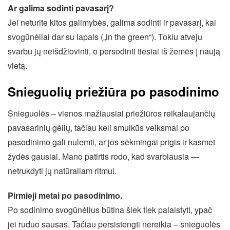
Ar galima sodinti pavasarį?
Jei neturite kitos galimybės, galima sodinti ir pavasarį, kai
svogūnėliai dar su lapais („in the green“). Tokiu atveju
svarbu jų neišdžiovinti, o persodinti tiesiai iš žemės į naują
vietą.
Snieguolių priežiūra po pasodinimo
Snieguolės – vienos mažiausiai priežiūros reikalaujančių
pavasarinių gėlių, tačiau keli smulkūs veiksmai po
pasodinimo gali nulemti, ar jos sėkmingai prigis ir kasmet
žydės gausiai. Mano patirtis rodo, kad svarbiausia —
netrukdyti jų natūraliam ritmui.
Pirmieji metai po pasodinimo.
Po sodinimo svogūnėlius būtina šiek tiek palaistyti, ypač
jei ruduo sausas. Tačiau persistengti nereikia – snieguolės