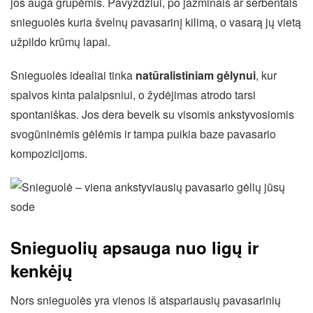
jos auga grupėmis. Pavyzdžiui, po jazminais ar serbentais
snieguolės kuria švelnų pavasarinį kilimą, o vasarą jų vietą
užpildo krūmų lapai.
Snieguolės idealiai tinka
natūralistiniam gėlynui
, kur
spalvos kinta palaipsniui, o žydėjimas atrodo tarsi
spontaniškas. Jos dera beveik su visomis ankstyvosiomis
svogūninėmis gėlėmis ir tampa puikia baze pavasario
kompozicijoms.
Snieguolių apsauga nuo ligų ir
kenkėjų
Nors snieguolės yra vienos iš atspariausių pavasarinių