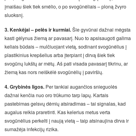
įmaišau šiek tiek smėlio, o po svogūnėliais – ploną žvyro
sluoksnį.
3. Kenkėjai – pelės ir kurmiai.
Šie gyvūnai dažnai mėgsta
kasti gėlynus žiemą ar pavasarį. Nuo to apsisaugoti galima
keliais būdais – mulčiuojant vietą, sodinant svogūnėlius į
plastikinius krepšelius arba įterpiant į dirvą šiek tiek
svogūnų lukštų ar mėtų. Aš pati visada pavasarį tikrinu, ar
žiemą kas nors neiškėlė svogūnėlių į paviršių.
4. Grybinės ligos.
Per tankiai augančios snieguolės
dažnai kenčia nuo oro trūkumo tarp lapų. Kartais
pastebimas gelsvų dėmių atsiradimas – tai signalas, kad
augalus reikia praretinti. Kas kelerius metus verta
svogūnėlius perkelti į naują vietą – taip atsinaujina dirva ir
sumažėja infekcijų rizika.