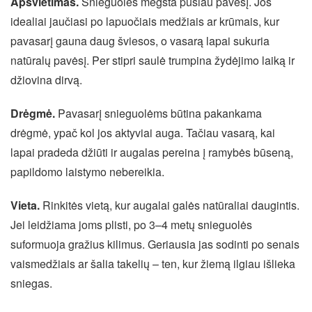
Apšvietimas.
Snieguolės mėgsta pusiau pavėsį. Jos
idealiai jaučiasi po lapuočiais medžiais ar krūmais, kur
pavasarį gauna daug šviesos, o vasarą lapai sukuria
natūralų pavėsį. Per stipri saulė trumpina žydėjimo laiką ir
džiovina dirvą.
Drėgmė.
Pavasarį snieguolėms būtina pakankama
drėgmė, ypač kol jos aktyviai auga. Tačiau vasarą, kai
lapai pradeda džiūti ir augalas pereina į ramybės būseną,
papildomo laistymo nebereikia.
Vieta.
Rinkitės vietą, kur augalai galės natūraliai daugintis.
Jei leidžiama joms plisti, po 3–4 metų snieguolės
suformuoja gražius kilimus. Geriausia jas sodinti po senais
vaismedžiais ar šalia takelių – ten, kur žiemą ilgiau išlieka
sniegas.