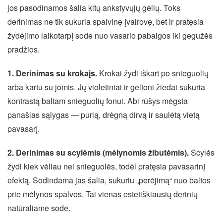
jos pasodinamos šalia kitų ankstyvųjų gėlių. Toks
derinimas ne tik sukuria spalvinę įvairovę, bet ir pratęsia
žydėjimo laikotarpį sode nuo vasario pabaigos iki gegužės
pradžios.
1. Derinimas su krokaįs.
Krokai žydi iškart po snieguolių
arba kartu su jomis. Jų violetiniai ir geltoni žiedai sukuria
kontrastą baltam snieguolių fonui. Abi rūšys mėgsta
panašias sąlygas — purią, drėgną dirvą ir saulėtą vietą
pavasarį.
2. Derinimas su scylėmis (mėlynomis žibutėmis).
Scylės
žydi kiek vėliau nei snieguolės, todėl pratęsia pavasarinį
efektą. Sodindama jas šalia, sukuriu „perėjimą“ nuo baltos
prie mėlynos spalvos. Tai vienas estetiškiausių derinių
natūraliame sode.