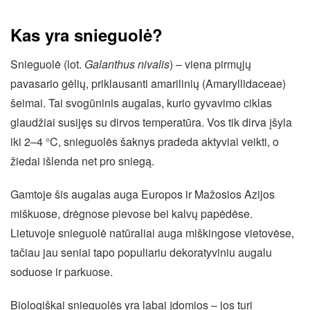
Kas yra snieguolė?
Snieguolė (lot.
Galanthus nivalis
) – viena pirmųjų
pavasario gėlių, priklausanti amarilinių (Amaryllidaceae)
šeimai. Tai svogūninis augalas, kurio gyvavimo ciklas
glaudžiai susijęs su dirvos temperatūra. Vos tik dirva įšyla
iki 2–4 °C, snieguolės šaknys pradeda aktyviai veikti, o
žiedai išlenda net pro sniegą.
Gamtoje šis augalas auga Europos ir Mažosios Azijos
miškuose, drėgnose pievose bei kalvų papėdėse.
Lietuvoje snieguolė natūraliai auga miškingose vietovėse,
tačiau jau seniai tapo populiariu dekoratyviniu augalu
soduose ir parkuose.
Biologiškai snieguolės yra labai įdomios – jos turi