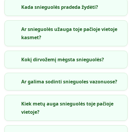
Kada snieguolės pradeda žydėti?
Ar snieguolės užauga toje pačioje vietoje
kasmet?
Kokį dirvožemį mėgsta snieguolės?
Ar galima sodinti snieguoles vazonuose?
Kiek metų auga snieguolės toje pačioje
vietoje?