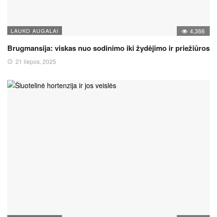
LAUKO AUGALAI
4,366
Brugmansija: viskas nuo sodinimo iki žydėjimo ir priežiūros
21 liepos, 2025