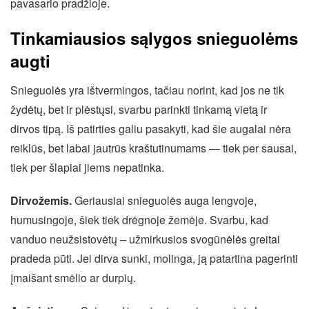
pavasario pradžioje.
Tinkamiausios sąlygos snieguolėms
augti
Snieguolės yra ištvermingos, tačiau norint, kad jos ne tik
žydėtų, bet ir plėstųsi, svarbu parinkti tinkamą vietą ir
dirvos tipą. Iš patirties galiu pasakyti, kad šie augalai nėra
reiklūs, bet labai jautrūs kraštutinumams — tiek per sausai,
tiek per šlapiai jiems nepatinka.
Dirvožemis.
Geriausiai snieguolės auga lengvoje,
humusingoje, šiek tiek drėgnoje žemėje. Svarbu, kad
vanduo neužsistovėtų – užmirkusios svogūnėlės greitai
pradeda pūti. Jei dirva sunki, molinga, ją patartina pagerinti
įmaišant smėlio ar durpių.