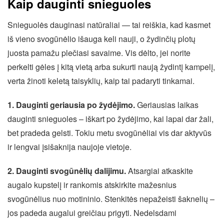
Kaip dauginti snieguoles
Snieguolės dauginasi natūraliai — tai reiškia, kad kasmet
iš vieno svogūnėlio išauga keli nauji, o žydinčių plotų
juosta pamažu plečiasi savaime. Vis dėlto, jei norite
perkelti gėles į kitą vietą arba sukurti naują žydintį kampelį,
verta žinoti keletą taisyklių, kaip tai padaryti tinkamai.
1. Dauginti geriausia po žydėjimo.
Geriausias laikas
dauginti snieguoles – iškart po žydėjimo, kai lapai dar žali,
bet pradeda gelsti. Tokiu metu svogūnėliai vis dar aktyvūs
ir lengvai įsišaknija naujoje vietoje.
2. Dauginti svogūnėlių dalijimu.
Atsargiai atkaskite
augalo kupstelį ir rankomis atskirkite mažesnius
svogūnėlius nuo motininio. Stenkitės nepažeisti šaknelių –
jos padeda augalui greičiau prigyti. Nedelsdami