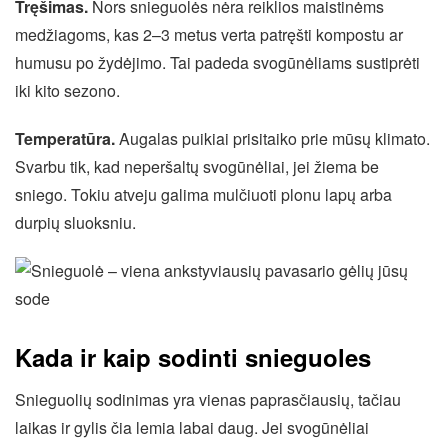
Tręšimas.
Nors snieguolės nėra reiklios maistinėms
medžiagoms, kas 2–3 metus verta patręšti kompostu ar
humusu po žydėjimo. Tai padeda svogūnėliams sustiprėti
iki kito sezono.
Temperatūra.
Augalas puikiai prisitaiko prie mūsų klimato.
Svarbu tik, kad neperšaltų svogūnėliai, jei žiema be
sniego. Tokiu atveju galima mulčiuoti plonu lapų arba
durpių sluoksniu.
Kada ir kaip sodinti snieguoles
Snieguolių sodinimas yra vienas paprasčiausių, tačiau
laikas ir gylis čia lemia labai daug. Jei svogūnėliai