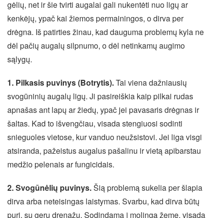
gėlių, net ir šie tvirti augalai gali nukentėti nuo ligų ar
kenkėjų, ypač kai žiemos permainingos, o dirva per
drėgna. Iš patirties žinau, kad dauguma problemų kyla ne
dėl pačių augalų silpnumo, o dėl netinkamų augimo
sąlygų.
1. Pilkasis puvinys (Botrytis).
Tai viena dažniausių
svogūninių augalų ligų. Ji pasireiškia kaip pilkai rudas
apnašas ant lapų ar žiedų, ypač jei pavasaris drėgnas ir
šaltas. Kad to išvengčiau, visada stengiuosi sodinti
snieguoles vietose, kur vanduo neužsistovi. Jei liga visgi
atsiranda, pažeistus augalus pašalinu ir vietą apibarstau
medžio pelenais ar fungicidais.
2. Svogūnėlių puvinys.
Šią problemą sukelia per šlapia
dirva arba neteisingas laistymas. Svarbu, kad dirva būtų
puri, su geru drenažu. Sodindama į molingą žemę, visada