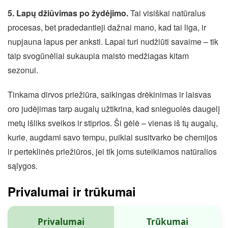
5. Lapų džiūvimas po žydėjimo.
Tai visiškai natūralus
procesas, bet pradedantieji dažnai mano, kad tai liga, ir
nupjauna lapus per anksti. Lapai turi nudžiūti savaime – tik
taip svogūnėliai sukaupia maisto medžiagas kitam
sezonui.
Tinkama dirvos priežiūra, saikingas drėkinimas ir laisvas
oro judėjimas tarp augalų užtikrina, kad snieguolės daugelį
metų išliks sveikos ir stiprios. Ši gėlė – vienas iš tų augalų,
kurie, augdami savo tempu, puikiai susitvarko be chemijos
ir perteklinės priežiūros, jei tik joms suteikiamos natūralios
sąlygos.
Privalumai ir trūkumai
Privalumai
Trūkumai