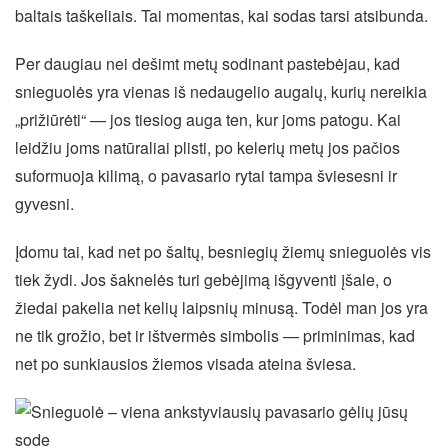
baltais taškeliais. Tai momentas, kai sodas tarsi atsibunda.
Per daugiau nei dešimt metų sodinant pastebėjau, kad
snieguolės yra vienas iš nedaugelio augalų, kurių nereikia
„prižiūrėti“ — jos tiesiog auga ten, kur joms patogu. Kai
leidžiu joms natūraliai plisti, po kelerių metų jos pačios
suformuoja kilimą, o pavasario rytai tampa šviesesni ir
gyvesni.
Įdomu tai, kad net po šaltų, besniegių žiemų snieguolės vis
tiek žydi. Jos šaknelės turi gebėjimą išgyventi įšale, o
žiedai pakelia net kelių laipsnių minusą. Todėl man jos yra
ne tik grožio, bet ir ištvermės simbolis — priminimas, kad
net po sunkiausios žiemos visada ateina šviesa.