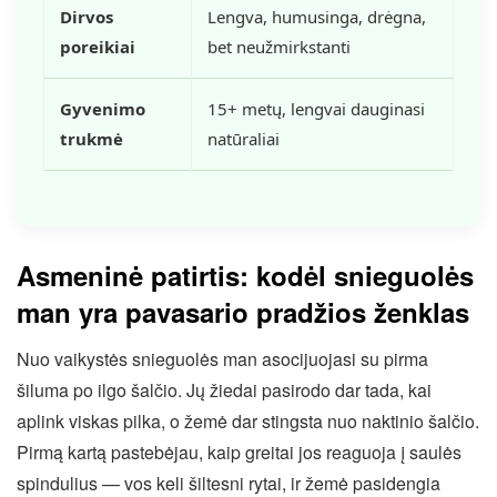
Dirvos
Lengva, humusinga, drėgna,
poreikiai
bet neužmirkstanti
Gyvenimo
15+ metų, lengvai dauginasi
trukmė
natūraliai
Asmeninė patirtis: kodėl snieguolės
man yra pavasario pradžios ženklas
Nuo vaikystės snieguolės man asocijuojasi su pirma
šiluma po ilgo šalčio. Jų žiedai pasirodo dar tada, kai
aplink viskas pilka, o žemė dar stingsta nuo naktinio šalčio.
Pirmą kartą pastebėjau, kaip greitai jos reaguoja į saulės
spindulius — vos keli šiltesni rytai, ir žemė pasidengia