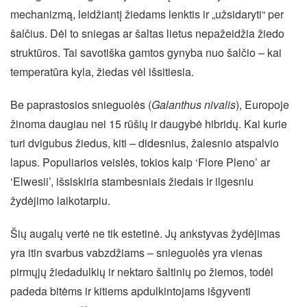
mechanizmą, leidžiantį žiedams lenktis ir „užsidaryti“ per
šalčius. Dėl to sniegas ar šaltas lietus nepažeidžia žiedo
struktūros. Tai savotiška gamtos gynyba nuo šalčio – kai
temperatūra kyla, žiedas vėl išsitiesia.
Be paprastosios snieguolės (
Galanthus nivalis
), Europoje
žinoma daugiau nei 15 rūšių ir daugybė hibridų. Kai kurie
turi dvigubus žiedus, kiti – didesnius, žalesnio atspalvio
lapus. Populiarios veislės, tokios kaip ‘Flore Pleno’ ar
‘Elwesii’, išsiskiria stambesniais žiedais ir ilgesniu
žydėjimo laikotarpiu.
Šių augalų vertė ne tik estetinė. Jų ankstyvas žydėjimas
yra itin svarbus vabzdžiams – snieguolės yra vienas
pirmųjų žiedadulkių ir nektaro šaltinių po žiemos, todėl
padeda bitėms ir kitiems apdulkintojams išgyventi