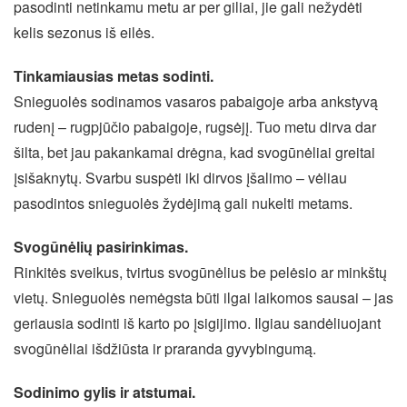
pasodinti netinkamu metu ar per giliai, jie gali nežydėti
kelis sezonus iš eilės.
Tinkamiausias metas sodinti.
Snieguolės sodinamos vasaros pabaigoje arba ankstyvą
rudenį – rugpjūčio pabaigoje, rugsėjį. Tuo metu dirva dar
šilta, bet jau pakankamai drėgna, kad svogūnėliai greitai
įsišaknytų. Svarbu suspėti iki dirvos įšalimo – vėliau
pasodintos snieguolės žydėjimą gali nukelti metams.
Svogūnėlių pasirinkimas.
Rinkitės sveikus, tvirtus svogūnėlius be pelėsio ar minkštų
vietų. Snieguolės nemėgsta būti ilgai laikomos sausai – jas
geriausia sodinti iš karto po įsigijimo. Ilgiau sandėliuojant
svogūnėliai išdžiūsta ir praranda gyvybingumą.
Sodinimo gylis ir atstumai.