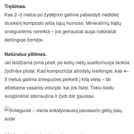
Tręšimas.
Kas 2–3 metus po žydėjimo galima pabarstyti nedidelį
sluoksnį komposto arba lapų humuso. Mineralinių trąšų
snieguolėms nereikia – jos geriausiai auga natūraliai
derlingoje žemėje.
Natūralus plitimas.
Jei leidžiama joms plisti, po kelių metų susiformuoja tankūs
žydintys plotai. Kad kompozicija atrodytų tvarkingai, kas 4–
5 metus galima snieguoles perkelti į kitą vietą – tai
atliekama vasaros viduryje, kai jos ilsisi. Tokiu būdu
svogūnėliai atsinaujina ir žydi dar gausiau.