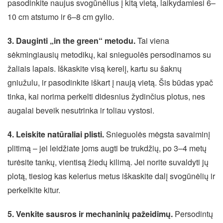
pasodinkite naujus svogūnėlius į kitą vietą, laikydamiesi 6–
10 cm atstumo ir 6–8 cm gylio.
3. Dauginti „in the green“ metodu.
Tai viena
sėkmingiausių metodikų, kai snieguolės persodinamos su
žaliais lapais. Iškaskite visą kerelį, kartu su šaknų
gniužulu, ir pasodinkite iškart į naują vietą. Šis būdas ypač
tinka, kai norima perkelti didesnius žydinčius plotus, nes
augalai beveik nesutrinka ir toliau vystosi.
4. Leiskite natūraliai plisti.
Snieguolės mėgsta savaiminį
plitimą – jei leidžiate joms augti be trukdžių, po 3–4 metų
turėsite tankų, vientisą žiedų kilimą. Jei norite suvaldyti jų
plotą, tiesiog kas kelerius metus iškaskite dalį svogūnėlių ir
perkelkite kitur.
5. Venkite sausros ir mechaninių pažeidimų.
Persodintų