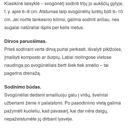
Klasikinė taisyklė – svogūnėlį sodinti trijų jo aukščių gylyje,
t. y. apie 6–8 cm. Atstumas tarp svogūnėlių turėtų būti 6–10
cm. Jei norite tankesnio kilimo, galima sodinti arčiau, nes
augalai natūraliai išplis per kelis metus.
Dirvos paruošimas.
Prieš sodinant verta dirvą puriai perkasti, išvalyti piktžoles,
įmaišyti komposto ar durpių. Labai molingose vietose
naudinga po svogūnėliais berti šiek tiek smėlio – tai
pagerins drenažą.
Sodinimo būdas.
Svogūnėliai dedami smailiuoju galu į viršų, švelniai
užberiami žeme ir palaistomi. Po pasodinimo vietą galima
pažymėti kuoleliu, kad pavasarį, kai dar nėra daigų,
nepažeistumėte jų dirbant lysvėje.