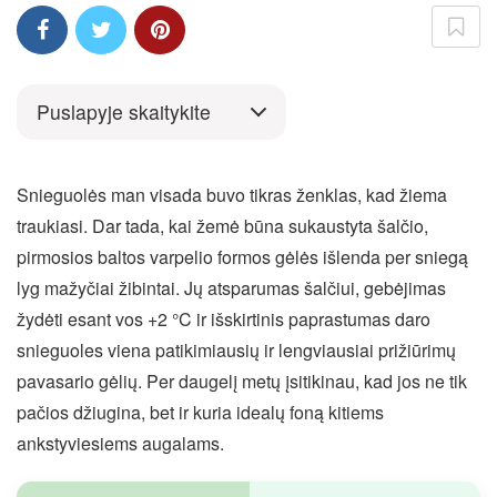
Puslapyje skaitykite
Snieguolės man visada buvo tikras ženklas, kad žiema
traukiasi. Dar tada, kai žemė būna sukaustyta šalčio,
pirmosios baltos varpelio formos gėlės išlenda per sniegą
lyg mažyčiai žibintai. Jų atsparumas šalčiui, gebėjimas
žydėti esant vos +2 °C ir išskirtinis paprastumas daro
snieguoles viena patikimiausių ir lengviausiai prižiūrimų
pavasario gėlių. Per daugelį metų įsitikinau, kad jos ne tik
pačios džiugina, bet ir kuria idealų foną kitiems
ankstyviesiems augalams.