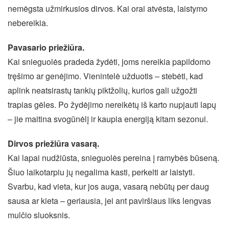
nemėgsta užmirkusios dirvos. Kai orai atvėsta, laistymo
nebereikia.
Pavasario priežiūra.
Kai snieguolės pradeda žydėti, joms nereikia papildomo
tręšimo ar genėjimo. Vienintelė užduotis – stebėti, kad
aplink neatsirastų tankių piktžolių, kurios gali užgožti
trapias gėles. Po žydėjimo nereikėtų iš karto nupjauti lapų
– jie maitina svogūnėlį ir kaupia energiją kitam sezonui.
Dirvos priežiūra vasarą.
Kai lapai nudžiūsta, snieguolės pereina į ramybės būseną.
Šiuo laikotarpiu jų negalima kasti, perkelti ar laistyti.
Svarbu, kad vieta, kur jos auga, vasarą nebūtų per daug
sausa ar kieta – geriausia, jei ant paviršiaus liks lengvas
mulčio sluoksnis.