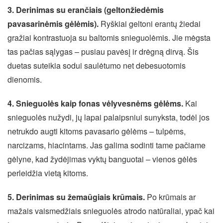
3. Derinimas su erančiais (geltonžiedėmis
pavasarinėmis gėlėmis).
Ryškiai geltoni erantų žiedai
gražiai kontrastuoja su baltomis snieguolėmis. Jie mėgsta
tas pačias sąlygas – pusiau pavėsį ir drėgną dirvą. Šis
duetas suteikia sodui saulėtumo net debesuotomis
dienomis.
4. Snieguolės kaip fonas vėlyvesnėms gėlėms.
Kai
snieguolės nužydi, jų lapai palaipsniui sunyksta, todėl jos
netrukdo augti kitoms pavasario gėlėms – tulpėms,
narcizams, hiacintams. Jas galima sodinti tame pačiame
gėlyne, kad žydėjimas vyktų banguotai – vienos gėlės
perleidžia vietą kitoms.
5. Derinimas su žemaūgiais krūmais.
Po krūmais ar
mažais vaismedžiais snieguolės atrodo natūraliai, ypač kai