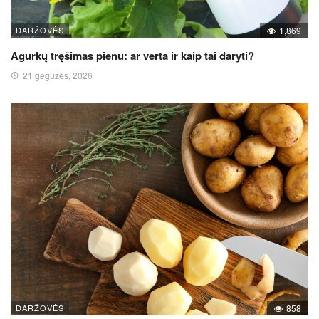
DARŽOVĖS
1,869
Agurkų tręšimas pienu: ar verta ir kaip tai daryti?
21 gegužės, 2026
DARŽOVĖS
858