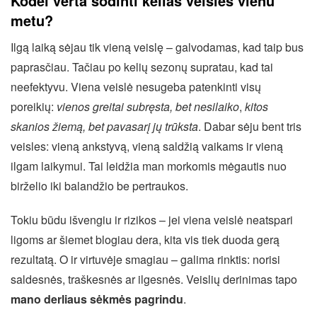
Kodėl verta sodinti kelias veisles vienu
metu?
Ilgą laiką sėjau tik vieną veislę – galvodamas, kad taip bus
paprasčiau. Tačiau po kelių sezonų supratau, kad tai
neefektyvu. Viena veislė nesugeba patenkinti visų
poreikių:
vienos greitai subręsta, bet nesilaiko
,
kitos
skanios žiemą, bet pavasarį jų trūksta
. Dabar sėju bent tris
veisles: vieną ankstyvą, vieną saldžią vaikams ir vieną
ilgam laikymui. Tai leidžia man morkomis mėgautis nuo
birželio iki balandžio be pertraukos.
Tokiu būdu išvengiu ir rizikos – jei viena veislė neatspari
ligoms ar šiemet blogiau dera, kita vis tiek duoda gerą
rezultatą. O ir virtuvėje smagiau – galima rinktis: norisi
saldesnės, traškesnės ar ilgesnės. Veislių derinimas tapo
mano derliaus sėkmės pagrindu
.