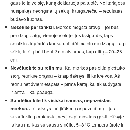
gausite tą veislę, kurią deklaruoja pakuotė. Ne kartą esu
nusipirkęs neoriginalių sėklų iš turgaviečių – rezultatas
būdavo liūdnas.
Nesėkite per tankiai
. Morkos mėgsta erdvę – jei bus
per daug daigų vienoje vietoje, jos išsigaubs, taps
smulkios ir pradės konkuruoti dėl maisto medžiagų. Tarp
sėklų turėtų būti bent 2 cm atstumas, tarp eilių – 20–25
cm.
Nevėluokite su retinimu
. Kai morkos pasiekia pieštuko
storį, retinkite drąsiai – kitaip šaknys išliks kreivos. Aš
retinu net dviem etapais – pirma kartą, kai tik sudygsta,
ir antrą – kai paauga.
Sandėliuokite tik visiškai sausas, nepažeistas
morkas.
Jei šaknys turi įtrūkimų ar pažeidimų – jas
suvartokite pirmiausia, nes jos pirmos ims gesti. Rūsyje
laikau morkas su sausu smėliu, 5–8 °C temperatūroje ir