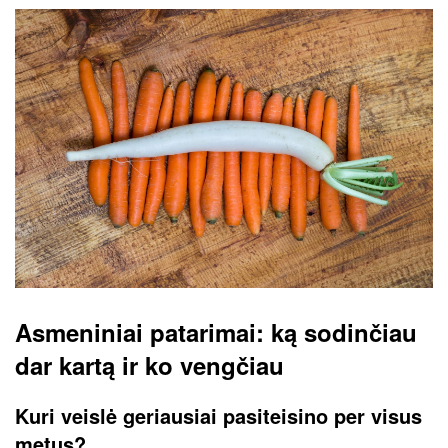
Asmeniniai patarimai: ką sodinčiau
dar kartą ir ko vengčiau
Kuri veislė geriausiai pasiteisino per visus
metus?