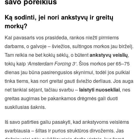
savo poreikius
Ką sodinti, jei nori ankstyvų ir greitų
morkų?
Kai pavasaris vos prasideda, rankos niežti pirmiems
darbams, o galvoje – šviežios, sultingos morkos jau birželį.
Tam reikia ne bet kokių sėklų, o būtent
ankstyvų veislių
,
tokių kaip
‘Amsterdam Forcing 3’
. Šios morkos per 65–75
dienas jau būna pasirengusios skynimui, todėl jos puikiai
tinka tiems, kas nori greitai gauti šviežio derliaus. Jos auga
net tankiai sėjant, tačiau svarbu –
laistyti nuosekliai
, nes
greitas augimas be pakankamos drėgmės gali duoti
suskilusias šaknis.
Iš savo patirties galiu pasakyti, kad ankstyvoms veislėms
svarbiausia – šiltas ir purios struktūros dirvožemis. Jas