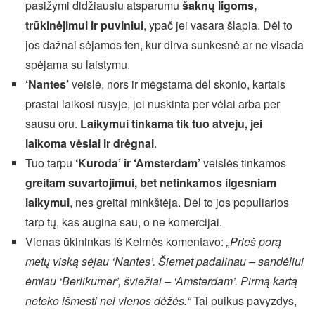
pasižymi didžiausiu atsparumu
šaknų ligoms,
trūkinėjimui ir puviniui
, ypač jei vasara šlapia. Dėl to
jos dažnai sėjamos ten, kur dirva sunkesnė ar ne visada
spėjama su laistymu.
‘Nantes’
veislė, nors ir mėgstama dėl skonio, kartais
prastai laikosi rūsyje, jei nuskinta per vėlai arba per
sausu oru.
Laikymui tinkama tik tuo atveju, jei
laikoma vėsiai ir drėgnai
.
Tuo tarpu
‘Kuroda’ ir ‘Amsterdam’
veislės tinkamos
greitam suvartojimui, bet netinkamos ilgesniam
laikymui
, nes greitai minkštėja. Dėl to jos populiarios
tarp tų, kas augina sau, o ne komercijai.
Vienas ūkininkas iš Kelmės komentavo:
„Prieš porą
metų viską sėjau ‘Nantes’. Šiemet padalinau – sandėliui
ėmiau ‘Berlikumer’, šviežiai – ‘Amsterdam’. Pirmą kartą
neteko išmesti nei vienos dėžės.“
Tai puikus pavyzdys,