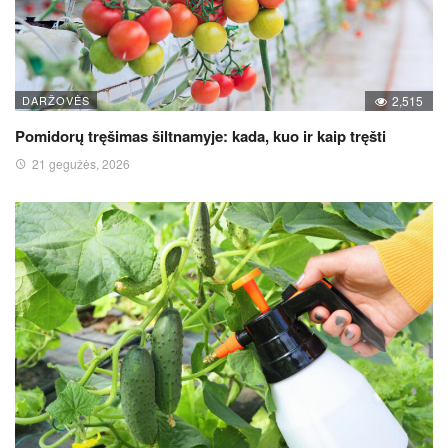
DARŽOVĖS
2,515
Pomidorų tręšimas šiltnamyje: kada, kuo ir kaip tręšti
21 gegužės, 2026