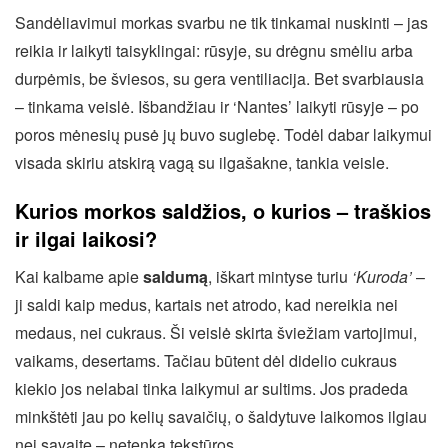
Sandėliavimui morkas svarbu ne tik tinkamai nuskinti – jas
reikia ir laikyti taisyklingai: rūsyje, su drėgnu smėliu arba
durpėmis, be šviesos, su gera ventiliacija. Bet svarbiausia
– tinkama veislė. Išbandžiau ir ‘Nantes’ laikyti rūsyje – po
poros mėnesių pusė jų buvo suglebę. Todėl dabar laikymui
visada skiriu atskirą vagą su ilgašakne, tankia veisle.
Kurios morkos saldžios, o kurios – traškios
ir ilgai laikosi?
Kai kalbame apie
saldumą
, iškart mintyse turiu
‘Kuroda’
–
ji saldi kaip medus, kartais net atrodo, kad nereikia nei
medaus, nei cukraus. Ši veislė skirta šviežiam vartojimui,
vaikams, desertams. Tačiau būtent dėl didelio cukraus
kiekio jos nelabai tinka laikymui ar sultims. Jos pradeda
minkštėti jau po kelių savaičių, o šaldytuve laikomos ilgiau
nei savaitę – netenka tekstūros.