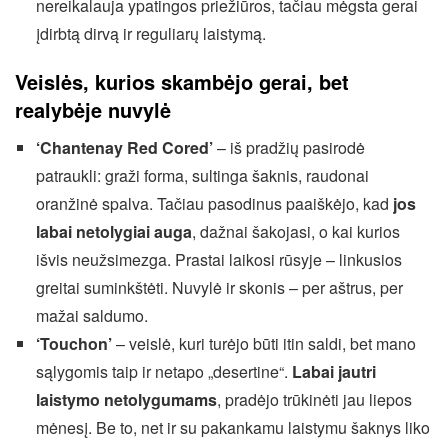
nereikalauja ypatingos priežiūros, tačiau mėgsta gerai
įdirbtą dirvą ir reguliarų laistymą.
Veislės, kurios skambėjo gerai, bet
realybėje nuvylė
‘Chantenay Red Cored’
– iš pradžių pasirodė
patraukli: graži forma, sultinga šaknis, raudonai
oranžinė spalva. Tačiau pasodinus paaiškėjo, kad
jos
labai netolygiai auga
, dažnai šakojasi, o kai kurios
išvis neužsimezga. Prastai laikosi rūsyje – linkusios
greitai suminkštėti. Nuvylė ir skonis – per aštrus, per
mažai saldumo.
‘Touchon’
– veislė, kuri turėjo būti itin saldi, bet mano
sąlygomis taip ir netapo „desertine“.
Labai jautri
laistymo netolygumams
, pradėjo trūkinėti jau liepos
mėnesį. Be to, net ir su pakankamu laistymu šaknys liko