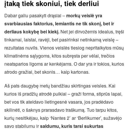
įtaką tiek skoniui, tiek derliui
Dabar galiu pasakyti drąsiai –
morkų veislė yra
svarbiausias faktorius, lemiantis ne tik skonį, bet ir
derliaus kokybę bei kiekį.
Net jei dirvožemis idealus, tręši
tinkamai, laistai, ravėji, bet pasirinksi netinkamą veislę –
rezultatas nuvils. Vienos veislės tiesiog nepritaikytos mūsų
klimatinėms sąlygoms, kitos subręsta per vėlai, trečios
neatsparios ligoms ar kenkėjams. O dar yra ir tokios, kurios
atrodo gražiai, bet skonis… kaip kartonas.
Aš pats daugybę metų bandžiau skirtingas veisles. Kai
kurios iš pradžių atrodė puikiai – graži forma, stiprūs lapai,
bet vos tik ateidavo lietingesnė vasara, jos pradėdavo
skilinėti, o šaknys prarasdavo traškumą. Tuo tarpu kitos,
kurių nesitikėjau, kaip ‘Nantes 2’ ar ‘Berlikumer’, sužavėjo
savo stabilumu ir
saldumu, kuris tarsi sukurtas