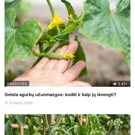
DARŽOVĖS
2,421
Gelsta agurkų užuomazgos: kodėl ir kaip jų išvengti?
9 liepos, 2025