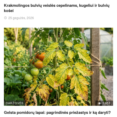
Krakmolingos bulvių veislės cepelinams, kugeliui ir bulvių
košei
25 gegužės, 2026
DARŽOVĖS
1,651
Gelsta pomidorų lapai: pagrindinės priežastys ir ką daryti?