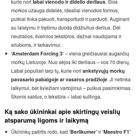
kurie nori
labai vienodo ir didelio derliaus
. Šios
morkos užauga didelės, idealiai vienodos formos,
puikiai tinka pakuoti, transportuoti ir parduoti. Auginant
su laistymu ir tręšimu duoda didžiulius derlius. Dėl
neutralios, švelnios tekstūros, dažnai naudojama ir
sriuboms, ir tarkavimui.
‘Amsterdam Forcing 3’
– viena greičiausiai augančių
morkų Lietuvoje. Nuo sėjos iki derliaus – vos 70 dienų.
Labai populiari tarp tų, kurie nori
ankstyvųjų morkų
pavasario pabaigoje ar vasaros pradžioje
. Ji netinka
laikymui, bet šviežiam vartojimui – puikus pasirinkimas.
Skonis saldus, o tekstūra – labai sultinga.
Ką sako ūkininkai apie skirtingų veislių
atsparumą ligoms ir laikymą
Ūkininkų patirtis rodo, kad
‘Berlikumer’
ir
‘Maestro F1’