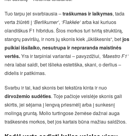
Tuo tarpu jei svarbiausia –
traškumas ir laikymas
, tada
verta žiūrėti į
‘Berlikumer’
,
‘Flakkée’
arba kai kuriuos
olandiškus F1 hibridus. Šios morkos turi tvirtą struktūrą,
stangrų paviršių, ir nors jų skonis kiek „ūkiškesnis“, bet
jos
puikiai išsilaiko, nesutrupa ir nepraranda maistinės
vertės.
Yra ir tarpiniai variantai – pavyzdžiui,
‘Maestro F1’
nėra labai saldi, bet išlieka estetiška, skani, o derlius –
didelis ir patikimas.
Svarbu ir tai, kad skonis bei tekstūra kinta ir nuo
dirvožemio sudėties
. Toje pačioje veislėje skonis gali
skirtis, jei sėjama į lengvą priesmėlį arba į sunkesnį
molingą gruntą. Molio turtingose žemėse dažnai auga
traškesnės morkos, bet jos kartais būna mažiau saldžios.