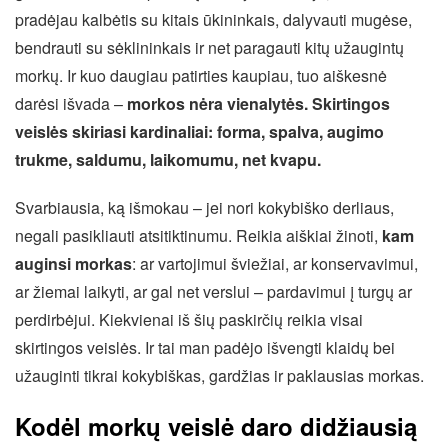
pradėjau kalbėtis su kitais ūkininkais, dalyvauti mugėse,
bendrauti su sėklininkais ir net paragauti kitų užaugintų
morkų. Ir kuo daugiau patirties kaupiau, tuo aiškesnė
darėsi išvada –
morkos nėra vienalytės. Skirtingos
veislės skiriasi kardinaliai: forma, spalva, augimo
trukme, saldumu, laikomumu, net kvapu.
Svarbiausia, ką išmokau – jei nori kokybiško derliaus,
negali pasikliauti atsitiktinumu. Reikia aiškiai žinoti,
kam
auginsi morkas
: ar vartojimui šviežiai, ar konservavimui,
ar žiemai laikyti, ar gal net verslui – pardavimui į turgų ar
perdirbėjui. Kiekvienai iš šių paskirčių reikia visai
skirtingos veislės. Ir tai man padėjo išvengti klaidų bei
užauginti tikrai kokybiškas, gardžias ir paklausias morkas.
Kodėl morkų veislė daro didžiausią