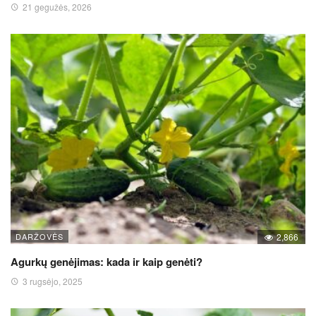
21 gegužės, 2026
DARŽOVĖS
2,866
Agurkų genėjimas: kada ir kaip genėti?
3 rugsėjo, 2025