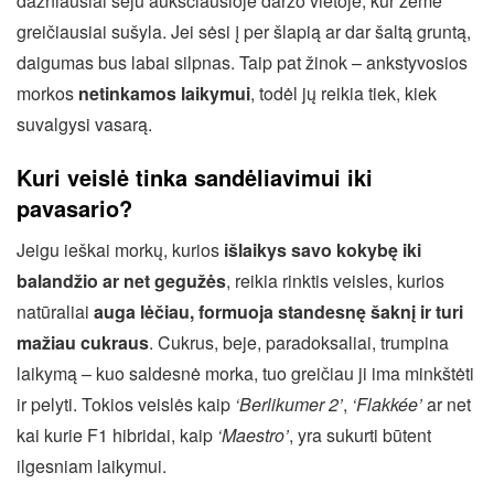
dažniausiai sėju aukščiausioje daržo vietoje, kur žemė
greičiausiai sušyla. Jei sėsi į per šlapią ar dar šaltą gruntą,
daigumas bus labai silpnas. Taip pat žinok – ankstyvosios
morkos
netinkamos laikymui
, todėl jų reikia tiek, kiek
suvalgysi vasarą.
Kuri veislė tinka sandėliavimui iki
pavasario?
Jeigu ieškai morkų, kurios
išlaikys savo kokybę iki
balandžio ar net gegužės
, reikia rinktis veisles, kurios
natūraliai
auga lėčiau, formuoja standesnę šaknį ir turi
mažiau cukraus
. Cukrus, beje, paradoksaliai, trumpina
laikymą – kuo saldesnė morka, tuo greičiau ji ima minkštėti
ir pelyti. Tokios veislės kaip
‘Berlikumer 2’
,
‘Flakkée’
ar net
kai kurie F1 hibridai, kaip
‘Maestro’
, yra sukurti būtent
ilgesniam laikymui.