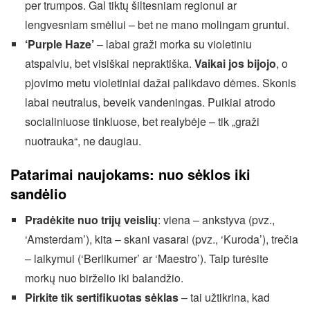
per trumpos. Gal tiktų šiltesniam regionui ar
lengvesniam smėliui – bet ne mano molingam gruntui.
‘Purple Haze’
– labai graži morka su violetiniu
atspalviu, bet visiškai nepraktiška.
Vaikai jos bijojo
, o
pjovimo metu violetiniai dažai palikdavo dėmes. Skonis
labai neutralus, beveik vandeningas. Puikiai atrodo
socialiniuose tinkluose, bet realybėje – tik „graži
nuotrauka“, ne daugiau.
Patarimai naujokams: nuo sėklos iki
sandėlio
Pradėkite nuo trijų veislių
: viena – ankstyva (pvz.,
‘Amsterdam’), kita – skani vasarai (pvz., ‘Kuroda’), trečia
– laikymui (‘Berlikumer’ ar ‘Maestro’). Taip turėsite
morkų nuo birželio iki balandžio.
Pirkite tik sertifikuotas sėklas
– tai užtikrina, kad