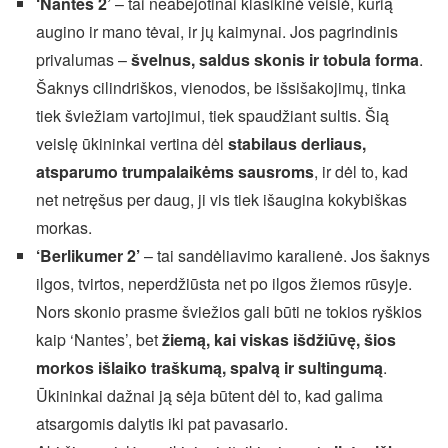
‘Nantes 2’
– tai neabejotinai klasikinė veislė, kurią
augino ir mano tėvai, ir jų kaimynai. Jos pagrindinis
privalumas –
švelnus, saldus skonis ir tobula forma
.
Šaknys cilindriškos, vienodos, be išsišakojimų, tinka
tiek šviežiam vartojimui, tiek spaudžiant sultis. Šią
veislę ūkininkai vertina dėl
stabilaus derliaus,
atsparumo trumpalaikėms sausroms
, ir dėl to, kad
net netręšus per daug, ji vis tiek išaugina kokybiškas
morkas.
‘Berlikumer 2’
– tai sandėliavimo karalienė. Jos šaknys
ilgos, tvirtos, neperdžiūsta net po ilgos žiemos rūsyje.
Nors skonio prasme šviežios gali būti ne tokios ryškios
kaip ‘Nantes’, bet
žiemą, kai viskas išdžiūvę, šios
morkos išlaiko traškumą, spalvą ir sultingumą
.
Ūkininkai dažnai ją sėja būtent dėl to, kad galima
atsargomis dalytis iki pat pavasario.