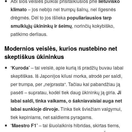
Abi šios veislės puikiai prisitaikiusios prie
lietuviško
klimato
– jos nebijo nei trumpų šalnų, nei ilgesnės
drėgmės. Dėl to jos išlieka
populiariausios tarp
smulkiųjų ūkininkų ir šeimų
, norinčių kokybiško,
patikimo derliaus.
Modernios veislės, kurios nustebino net
skeptiškus ūkininkus
‘Kuroda’
– tai veislė, apie kurią iš pradžių buvau labai
skeptiškas. Iš Japonijos kilusi morka, atrodė per saldi,
per trumpa, per „neįprasta“. Tačiau kai pabandžiau ją
pasėti – supratau, kodėl tiek daug ūkininkų ją giria.
Ji
labai saldi, tinka vaikams, o šakniavaisiai auga net
labai sunkioje dirvoje.
Tinka tiek šviežiam valgymui,
tiek kepiniams, net saldiems pyragams.
‘Maestro F1’
– tai šiuolaikinis hibridas, skirtas tiems,