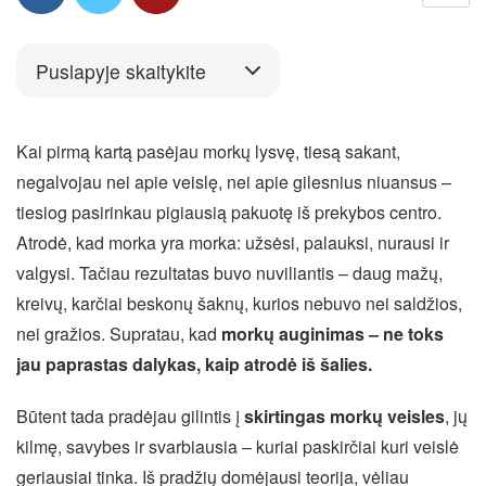
Puslapyje skaitykite
Kai pirmą kartą pasėjau morkų lysvę, tiesą sakant,
negalvojau nei apie veislę, nei apie gilesnius niuansus –
tiesiog pasirinkau pigiausią pakuotę iš prekybos centro.
Atrodė, kad morka yra morka: užsėsi, palauksi, nurausi ir
valgysi. Tačiau rezultatas buvo nuviliantis – daug mažų,
kreivų, karčiai beskonų šaknų, kurios nebuvo nei saldžios,
nei gražios. Supratau, kad
morkų auginimas – ne toks
jau paprastas dalykas, kaip atrodė iš šalies.
Būtent tada pradėjau gilintis į
skirtingas morkų veisles
, jų
kilmę, savybes ir svarbiausia – kuriai paskirčiai kuri veislė
geriausiai tinka. Iš pradžių domėjausi teorija, vėliau