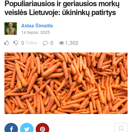
Populiariausios ir geriausios morkų
veislės Lietuvoje: ūkininkų patirtys
Aidas Šimaitis
14 liepos, 2025
0
0
1,302
Taškai