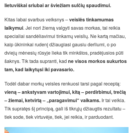
lietuviškai sriubai ar šviežiam sulčių spaudimui.
Kitas labai svarbus veiksnys –
veislės tinkamumas
laikymui
. Jei nori žiemą valgyti savas morkas, tai reikia
specialiai sandėliavimui tinkamų veislių. Ne kartą mačiau,
kaip ūkininkai rudenį džiaugiasi gausiu derliumi, o po
dviejų mėnesių rūsyje lieka tik minkštos, pradėjusios pūti
šaknys. Tik tada supranti, kad
ne visos morkos sukurtos
tam, kad laikytųsi iki pavasario.
Todėl dabar morkų veisles renkuosi tarsi pagal receptą:
vieną – ankstyvam vartojimui, kitą – perdirbimui, trečią
– žiemai, ketvirtą – „paragavimui“ vaikams.
Ir tai veikia.
Tik supratęs šį principą, gali iš tikrųjų džiaugtis rezultatu –
tiek sode, tiek virtuvėje, tiek, jei reikia, ir parduodant.