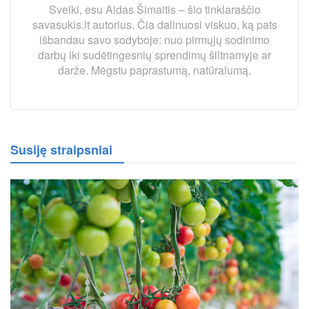
Sveiki, esu Aidas Šimaitis – šio tinklaraščio
savasukis.lt autorius. Čia dalinuosi viskuo, ką pats
išbandau savo sodyboje: nuo pirmųjų sodinimo
darbų iki sudėtingesnių sprendimų šiltnamyje ar
darže. Mėgstu paprastumą, natūralumą.
Susiję straipsniai