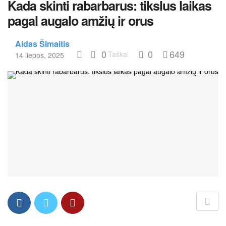
Kada skinti rabarbarus: tikslus laikas
pagal augalo amžių ir orus
Aidas Šimaitis
0
0
649
Taškai
14 liepos, 2025