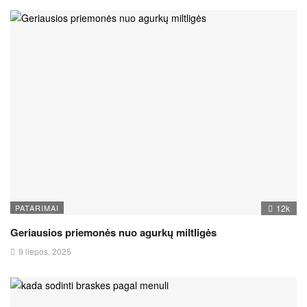
PATARIMAI
12k
Geriausios priemonės nuo agurkų miltligės
9 liepos, 2025