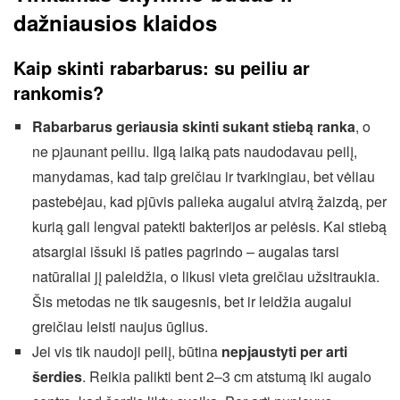
dažniausios klaidos
Kaip skinti rabarbarus: su peiliu ar
rankomis?
Rabarbarus geriausia skinti sukant stiebą ranka
, o
ne pjaunant peiliu. Ilgą laiką pats naudodavau peilį,
manydamas, kad taip greičiau ir tvarkingiau, bet vėliau
pastebėjau, kad pjūvis palieka augalui atvirą žaizdą, per
kurią gali lengvai patekti bakterijos ar pelėsis. Kai stiebą
atsargiai išsuki iš paties pagrindo – augalas tarsi
natūraliai jį paleidžia, o likusi vieta greičiau užsitraukia.
Šis metodas ne tik saugesnis, bet ir leidžia augalui
greičiau leisti naujus ūglius.
Jei vis tik naudoji peilį, būtina
nepjaustyti per arti
šerdies
. Reikia palikti bent 2–3 cm atstumą iki augalo