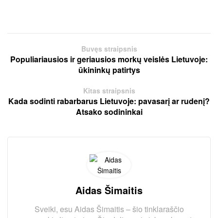
Buvęs straipsnis
Populiariausios ir geriausios morkų veislės Lietuvoje:
ūkininkų patirtys
Kitas straipsnis
Kada sodinti rabarbarus Lietuvoje: pavasarį ar rudenį?
Atsako sodininkai
Aidas Šimaitis
Sveiki, esu Aidas Šimaitis – šio tinklaraščio