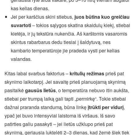
kas kelias dienas.
Jei per karščius skini stiebus,
juos būtina kuo greičiau
suvartoti
– tokios sąlygos skatina skaidulų kiekį, stiebai
kietėja, ir jų tekstūra nukenčia. Aš karštomis vasaromis
skintus rabarbarus dedu tiesiai į šaldytuvą, nes
kambario temperatūroje jie pradeda vysti per kelias
valandas.
Kitas labai svarbus faktorius –
kritulių režimas
prieš pat
skynimo laikotarpį. Jei savaitę prieš planuojamą skynimą
pasitaikė
gausūs lietūs
, o temperatūra nebuvo itin aukšta,
stiebai per trumpą laiką gali tapti „permirkę“. Tokie stiebai
dažnai praranda standumą, būna linkę
įtrūkti per vidurį
,
ypač jei buvo intensyviai laistoma iš viršaus. Iš savo
patirties galiu pasakyti – jei lietūs užklupo prieš pat
skynimą, geriausia luktelėti 2–3 dienas, kad žemė šiek tiek