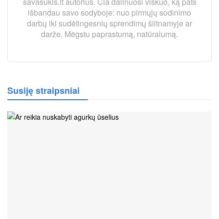
savasukis.lt autorius. Čia dalinuosi viskuo, ką pats
išbandau savo sodyboje: nuo pirmųjų sodinimo
darbų iki sudėtingesnių sprendimų šiltnamyje ar
darže. Mėgstu paprastumą, natūralumą.
Susiję straipsniai