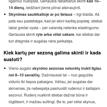
ilgainiui nusilpsta. Geriausia rabarbarus skinti
kas 10–
14 dienų
, leidžiant jiems pilnai atsinaujinti.
Skynimas saulėkaitoje ar po lietaus
– irgi klaida. Aš
pats esu pastebėjęs, kad jei skini karštą popietę, stiebai
labai greitai vysta – per valandą netenka elastingumo.
Geriausia skinti
ryte arba vėlai vakare
, kai stiebai dar
turi drėgmės ir augalas nėra perkaitęs.
Kiek kartų per sezoną galima skinti ir kada
sustoti?
Vieno augalo
skynimo sezonas neturėtų trukti ilgiau
nei 8–10 savaičių
. Dažniausiai tai – nuo gegužės
vidurio iki liepos pabaigos. Vėliau, jei augalas dar
skinamas, jis nebespėja pasiruošti rudeniui ir šaltajam
sezonui. Rudenį nuskinti stiebai dažnai būna ir
rūgštesni, ir mažiau sultingi. Be to, per vėlai skynus,