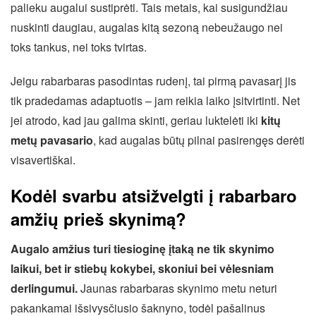
palieku augalui sustiprėti. Tais metais, kai susigundžiau
nuskinti daugiau, augalas kitą sezoną nebeužaugo nei
toks tankus, nei toks tvirtas.
Jeigu rabarbaras pasodintas rudenį, tai pirmą pavasarį jis
tik pradedamas adaptuotis – jam reikia laiko įsitvirtinti. Net
jei atrodo, kad jau galima skinti, geriau luktelėti iki
kitų
metų pavasario
, kad augalas būtų pilnai pasirengęs derėti
visavertiškai.
Kodėl svarbu atsižvelgti į rabarbaro
amžių prieš skynimą?
Augalo amžius turi tiesioginę įtaką ne tik skynimo
laikui, bet ir stiebų kokybei, skoniui bei vėlesniam
derlingumui.
Jaunas rabarbaras skynimo metu neturi
pakankamai išsivysčiusio šaknyno, todėl pašalinus