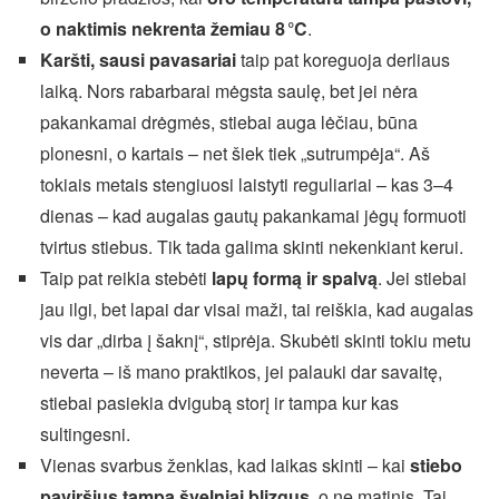
o naktimis nekrenta žemiau 8 °C
.
Karšti, sausi pavasariai
taip pat koreguoja derliaus
laiką. Nors rabarbarai mėgsta saulę, bet jei nėra
pakankamai drėgmės, stiebai auga lėčiau, būna
plonesni, o kartais – net šiek tiek „sutrumpėja“. Aš
tokiais metais stengiuosi laistyti reguliariai – kas 3–4
dienas – kad augalas gautų pakankamai jėgų formuoti
tvirtus stiebus. Tik tada galima skinti nekenkiant kerui.
Taip pat reikia stebėti
lapų formą ir spalvą
. Jei stiebai
jau ilgi, bet lapai dar visai maži, tai reiškia, kad augalas
vis dar „dirba į šaknį“, stiprėja. Skubėti skinti tokiu metu
neverta – iš mano praktikos, jei palauki dar savaitę,
stiebai pasiekia dvigubą storį ir tampa kur kas
sultingesni.
Vienas svarbus ženklas, kad laikas skinti – kai
stiebo
paviršius tampa švelniai blizgus
, o ne matinis. Tai