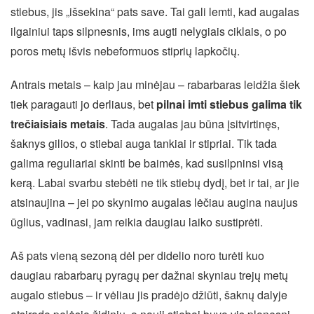
stiebus, jis „išsekina“ pats save. Tai gali lemti, kad augalas
ilgainiui taps silpnesnis, ims augti nelygiais ciklais, o po
poros metų išvis nebeformuos stiprių lapkočių.
Antrais metais – kaip jau minėjau – rabarbaras leidžia šiek
tiek paragauti jo derliaus, bet
pilnai imti stiebus galima tik
trečiaisiais metais
. Tada augalas jau būna įsitvirtinęs,
šaknys gilios, o stiebai auga tankiai ir stipriai. Tik tada
galima reguliariai skinti be baimės, kad susilpninsi visą
kerą. Labai svarbu stebėti ne tik stiebų dydį, bet ir tai, ar jie
atsinaujina – jei po skynimo augalas lėčiau augina naujus
ūglius, vadinasi, jam reikia daugiau laiko sustiprėti.
Aš pats vieną sezoną dėl per didelio noro turėti kuo
daugiau rabarbarų pyragų per dažnai skyniau trejų metų
augalo stiebus – ir vėliau jis pradėjo džiūti, šaknų dalyje