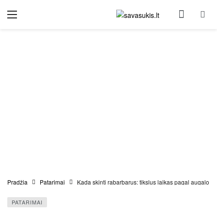
Pradžia
Patarimai
Kada skinti rabarbarus: tikslus laikas pagal augalo am
PATARIMAI