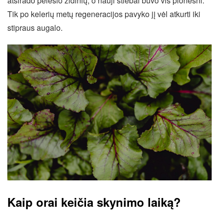
atsirado pelėsio židinių, o nauji stiebai buvo vis plonesni.
Tik po kelerių metų regeneracijos pavyko jį vėl atkurti iki
stipraus augalo.
Kaip orai keičia skynimo laiką?