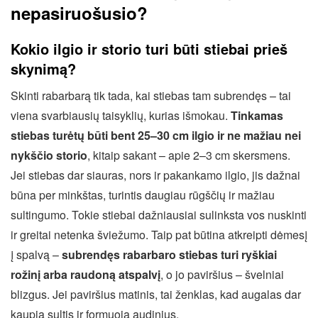
nepasiruošusio?
Kokio ilgio ir storio turi būti stiebai prieš
skynimą?
Skinti rabarbarą tik tada, kai stiebas tam subrendęs – tai
viena svarbiausių taisyklių, kurias išmokau.
Tinkamas
stiebas turėtų būti bent 25–30 cm ilgio ir ne mažiau nei
nykščio storio
, kitaip sakant – apie 2–3 cm skersmens.
Jei stiebas dar siauras, nors ir pakankamo ilgio, jis dažnai
būna per minkštas, turintis daugiau rūgščių ir mažiau
sultingumo. Tokie stiebai dažniausiai sulinksta vos nuskinti
ir greitai netenka šviežumo. Taip pat būtina atkreipti dėmesį
į spalvą –
subrendęs rabarbaro stiebas turi ryškiai
rožinį arba raudoną atspalvį
, o jo paviršius – švelniai
blizgus. Jei paviršius matinis, tai ženklas, kad augalas dar
kaupia sultis ir formuoja audinius.