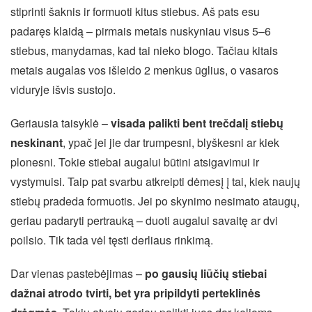
stiprinti šaknis ir formuoti kitus stiebus. Aš pats esu
padaręs klaidą – pirmais metais nuskyniau visus 5–6
stiebus, manydamas, kad tai nieko blogo. Tačiau kitais
metais augalas vos išleido 2 menkus ūglius, o vasaros
viduryje išvis sustojo.
Geriausia taisyklė –
visada palikti bent trečdalį stiebų
neskinant
, ypač jei jie dar trumpesni, blyškesni ar kiek
plonesni. Tokie stiebai augalui būtini atsigavimui ir
vystymuisi. Taip pat svarbu atkreipti dėmesį į tai, kiek naujų
stiebų pradeda formuotis. Jei po skynimo nesimato ataugų,
geriau padaryti pertrauką – duoti augalui savaitę ar dvi
poilsio. Tik tada vėl tęsti derliaus rinkimą.
Dar vienas pastebėjimas –
po gausių liūčių stiebai
dažnai atrodo tvirti, bet yra pripildyti perteklinės