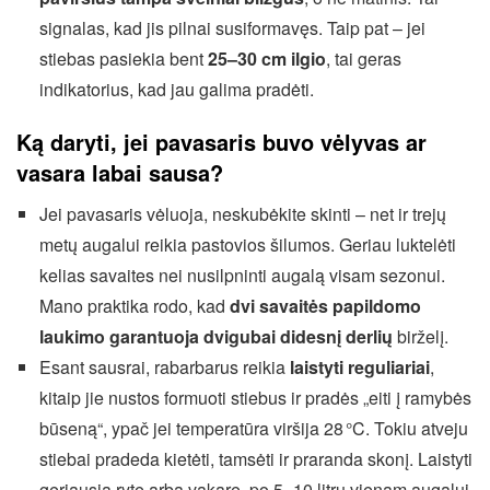
signalas, kad jis pilnai susiformavęs. Taip pat – jei
stiebas pasiekia bent
25–30 cm ilgio
, tai geras
indikatorius, kad jau galima pradėti.
Ką daryti, jei pavasaris buvo vėlyvas ar
vasara labai sausa?
Jei pavasaris vėluoja, neskubėkite skinti – net ir trejų
metų augalui reikia pastovios šilumos. Geriau luktelėti
kelias savaites nei nusilpninti augalą visam sezonui.
Mano praktika rodo, kad
dvi savaitės papildomo
laukimo garantuoja dvigubai didesnį derlių
birželį.
Esant sausrai, rabarbarus reikia
laistyti reguliariai
,
kitaip jie nustos formuoti stiebus ir pradės „eiti į ramybės
būseną“, ypač jei temperatūra viršija 28 °C. Tokiu atveju
stiebai pradeda kietėti, tamsėti ir praranda skonį. Laistyti
geriausia ryte arba vakare, po 5–10 litrų vienam augalui