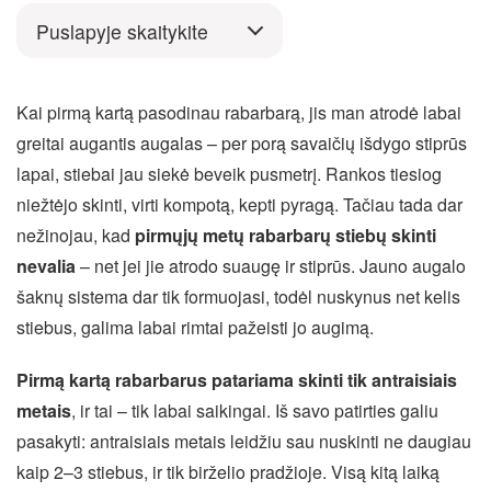
Puslapyje skaitykite
Kai pirmą kartą pasodinau rabarbarą, jis man atrodė labai
greitai augantis augalas – per porą savaičių išdygo stiprūs
lapai, stiebai jau siekė beveik pusmetrį. Rankos tiesiog
niežtėjo skinti, virti kompotą, kepti pyragą. Tačiau tada dar
nežinojau, kad
pirmųjų metų rabarbarų stiebų skinti
nevalia
– net jei jie atrodo suaugę ir stiprūs. Jauno augalo
šaknų sistema dar tik formuojasi, todėl nuskynus net kelis
stiebus, galima labai rimtai pažeisti jo augimą.
Pirmą kartą rabarbarus patariama skinti tik antraisiais
metais
, ir tai – tik labai saikingai. Iš savo patirties galiu
pasakyti: antraisiais metais leidžiu sau nuskinti ne daugiau
kaip 2–3 stiebus, ir tik birželio pradžioje. Visą kitą laiką