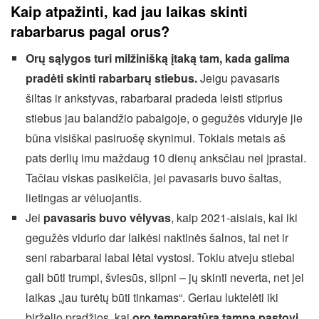
Kaip atpažinti, kad jau laikas skinti
rabarbarus pagal orus?
Orų sąlygos turi milžinišką įtaką tam, kada galima
pradėti skinti rabarbarų stiebus.
Jeigu pavasaris
šiltas ir ankstyvas, rabarbarai pradeda leisti stiprius
stiebus jau balandžio pabaigoje, o gegužės viduryje jie
būna visiškai pasiruošę skynimui. Tokiais metais aš
pats derlių imu maždaug 10 dienų anksčiau nei įprastai.
Tačiau viskas pasikeičia, jei pavasaris buvo šaltas,
lietingas ar vėluojantis.
Jei
pavasaris buvo vėlyvas
, kaip 2021-aisiais, kai iki
gegužės vidurio dar laikėsi naktinės šalnos, tai net ir
seni rabarbarai labai lėtai vystosi. Tokiu atveju stiebai
gali būti trumpi, šviesūs, silpni – jų skinti neverta, net jei
laikas „jau turėtų būti tinkamas“. Geriau luktelėti iki
birželio pradžios, kai
oro temperatūra tampa pastovi,