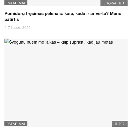
PATARIMAI
6,454
1
Pomidorų tręšimas pelenais: kaip, kada ir ar verta? Mano
patirtis
7 liepos, 2025
PATARIMAI
797