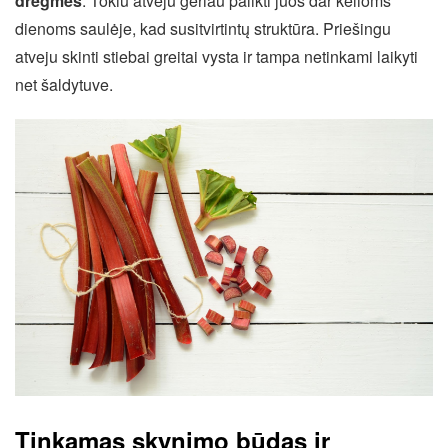
drėgmės
. Tokiu atveju geriau palikti juos dar kelioms
dienoms saulėje, kad susitvirtintų struktūra. Priešingu
atveju skinti stiebai greitai vysta ir tampa netinkami laikyti
net šaldytuve.
Tinkamas skynimo būdas ir