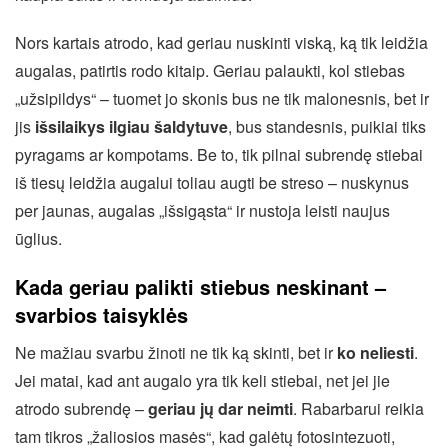
Nors kartais atrodo, kad geriau nuskinti viską, ką tik leidžia
augalas, patirtis rodo kitaip. Geriau palaukti, kol stiebas
„užsipildys“ – tuomet jo skonis bus ne tik malonesnis, bet ir
jis
išsilaikys ilgiau šaldytuve
, bus standesnis, puikiai tiks
pyragams ar kompotams. Be to, tik pilnai subrendę stiebai
iš tiesų leidžia augalui toliau augti be streso – nuskynus
per jaunas, augalas „išsigąsta“ ir nustoja leisti naujus
ūglius.
Kada geriau palikti stiebus neskinant –
svarbios taisyklės
Ne mažiau svarbu žinoti ne tik ką skinti, bet ir
ko neliesti
.
Jei matai, kad ant augalo yra tik keli stiebai, net jei jie
atrodo subrendę –
geriau jų dar neimti
. Rabarbarui reikia
tam tikros „žaliosios masės“, kad galėtų fotosintezuoti,