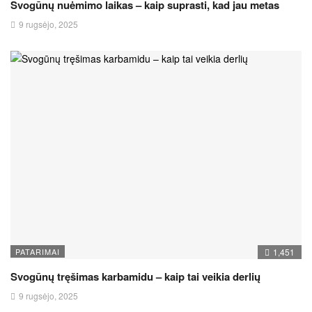
Svogūnų nuėmimo laikas – kaip suprasti, kad jau metas
9 rugsėjo, 2025
PATARIMAI
1,451
Svogūnų tręšimas karbamidu – kaip tai veikia derlių
9 rugsėjo, 2025