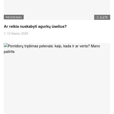
PATARIMAI
3,475
Ar reikia nuskabyti agurkų ūselius?
10 liepos, 2025