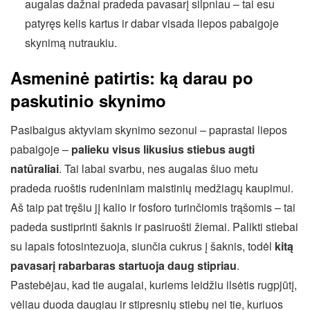
augalas dažnai pradeda pavasarį silpniau – tai esu
patyręs kelis kartus ir dabar visada liepos pabaigoje
skynimą nutraukiu.
Asmeninė patirtis: ką darau po
paskutinio skynimo
Pasibaigus aktyviam skynimo sezonui – paprastai liepos
pabaigoje –
palieku visus likusius stiebus augti
natūraliai
. Tai labai svarbu, nes augalas šiuo metu
pradeda ruoštis rudeniniam maistinių medžiagų kaupimui.
Aš taip pat tręšiu jį kalio ir fosforo turinčiomis trąšomis – tai
padeda sustiprinti šaknis ir pasiruošti žiemai. Palikti stiebai
su lapais fotosintezuoja, siunčia cukrus į šaknis, todėl
kitą
pavasarį rabarbaras startuoja daug stipriau
.
Pastebėjau, kad tie augalai, kuriems leidžiu ilsėtis rugpjūtį,
vėliau duoda daugiau ir stipresnių stiebų nei tie, kuriuos