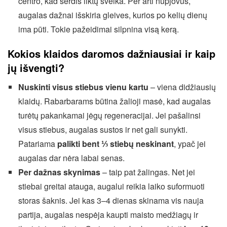
centro, kad šerdis liktų sveika. Per arti nupjovus,
augalas dažnai išskiria gleives, kurios po kelių dienų
ima pūti. Tokie pažeidimai silpnina visą kerą.
Kokios klaidos daromos dažniausiai ir kaip
jų išvengti?
Nuskinti visus stiebus vienu kartu
– viena didžiausių
klaidų. Rabarbarams būtina žalioji masė, kad augalas
turėtų pakankamai jėgų regeneracijai. Jei pašalinsi
visus stiebus, augalas sustos ir net gali sunykti.
Patariama
palikti bent ⅓ stiebų neskinant
, ypač jei
augalas dar nėra labai senas.
Per dažnas skynimas
– taip pat žalingas. Net jei
stiebai greitai atauga, augalui reikia laiko suformuoti
storas šaknis. Jei kas 3–4 dienas skinama vis nauja
partija, augalas nespėja kaupti maisto medžiagų ir