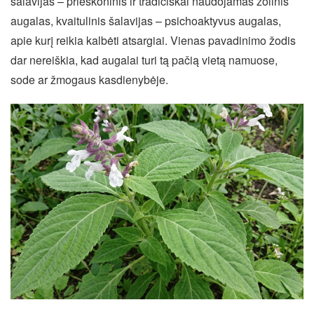
šalavijas – prieskoninis ir tradiciškai naudojamas žolinis
augalas, kvaitulinis šalavijas – psichoaktyvus augalas,
apie kurį reikia kalbėti atsargiai. Vienas pavadinimo žodis
dar nereiškia, kad augalai turi tą pačią vietą namuose,
sode ar žmogaus kasdienybėje.