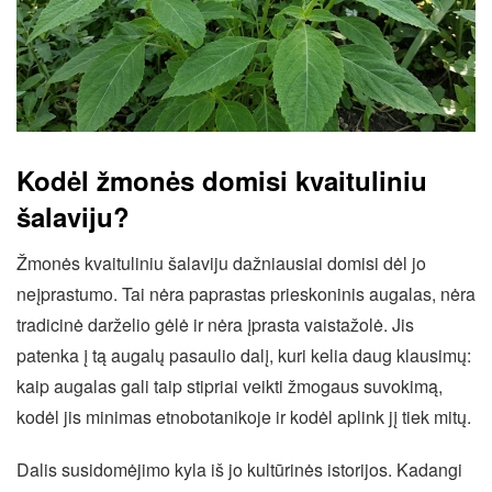
Kodėl žmonės domisi kvaituliniu
šalaviju?
Žmonės kvaituliniu šalaviju dažniausiai domisi dėl jo
neįprastumo. Tai nėra paprastas prieskoninis augalas, nėra
tradicinė darželio gėlė ir nėra įprasta vaistažolė. Jis
patenka į tą augalų pasaulio dalį, kuri kelia daug klausimų:
kaip augalas gali taip stipriai veikti žmogaus suvokimą,
kodėl jis minimas etnobotanikoje ir kodėl aplink jį tiek mitų.
Dalis susidomėjimo kyla iš jo kultūrinės istorijos. Kadangi