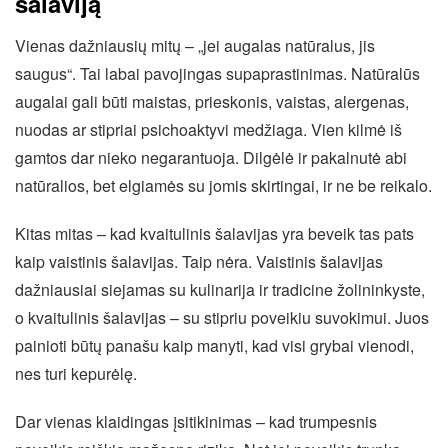
šalaviją
Vienas dažniausių mitų – „jei augalas natūralus, jis
saugus“. Tai labai pavojingas supaprastinimas. Natūralūs
augalai gali būti maistas, prieskonis, vaistas, alergenas,
nuodas ar stipriai psichoaktyvi medžiaga. Vien kilmė iš
gamtos dar nieko negarantuoja. Dilgėlė ir pakalnutė abi
natūralios, bet elgiamės su jomis skirtingai, ir ne be reikalo.
Kitas mitas – kad kvaitulinis šalavijas yra beveik tas pats
kaip vaistinis šalavijas. Taip nėra. Vaistinis šalavijas
dažniausiai siejamas su kulinarija ir tradicine žolininkyste,
o kvaitulinis šalavijas – su stipriu poveikiu suvokimui. Juos
painioti būtų panašu kaip manyti, kad visi grybai vienodi,
nes turi kepurėlę.
Dar vienas klaidingas įsitikinimas – kad trumpesnis