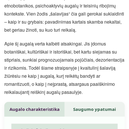
etnobotanikos, psichoaktyvių augalų ir teisinių ribojimų
kontekste. Vien žodis „šalavijas“ čia gali gerokai suklaidinti
– kaip ir su grybais: pavadinimas kartais skamba nekaltai,
bet geriau žinoti, su kuo turi reikalą.
Apie šį augalą verta kalbėti atsakingai. Jis įdomus
botaniškai, kultūriškai ir istoriškai, bet kartu siejamas su
stipriais, sunkiai prognozuojamais pojūčiais, dezorientacija
ir rizikomis. Todėl šiame straipsnyje į kvaitulinį šalaviją
žiūrėsiu ne kaip į augalą, kurį reikėtų bandyti ar
romantizuoti, o kaip į neįprastą, atsargaus paaiškinimo
reikalaujantį reiškinį augalų pasaulyje.
Augalo charakteristika
Saugumo ypatumai