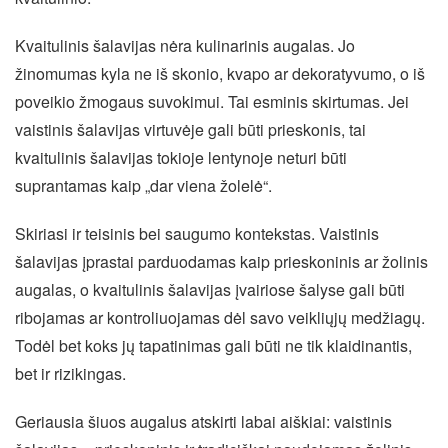
Kvaitulinis šalavijas nėra kulinarinis augalas. Jo
žinomumas kyla ne iš skonio, kvapo ar dekoratyvumo, o iš
poveikio žmogaus suvokimui. Tai esminis skirtumas. Jei
vaistinis šalavijas virtuvėje gali būti prieskonis, tai
kvaitulinis šalavijas tokioje lentynoje neturi būti
suprantamas kaip „dar viena žolelė“.
Skiriasi ir teisinis bei saugumo kontekstas. Vaistinis
šalavijas įprastai parduodamas kaip prieskoninis ar žolinis
augalas, o kvaitulinis šalavijas įvairiose šalyse gali būti
ribojamas ar kontroliuojamas dėl savo veikliųjų medžiagų.
Todėl bet koks jų tapatinimas gali būti ne tik klaidinantis,
bet ir rizikingas.
Geriausia šiuos augalus atskirti labai aiškiai: vaistinis