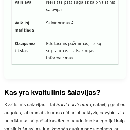
Painiava
Nėra tas pats augalas kaip vaistinis
šalavijas
Veiklioji
Salvinorinas A
medžiaga
Straipsnio
Edukacinis pažinimas, rizikų
tikslas
supratimas ir atsakingas
informavimas
Kas yra kvaitulinis šalavijas?
Kvaitulinis šalavijas – tai
Salvia divinorum
, šalavijų genties
augalas, labiausiai žinomas dėl psichoaktyvių savybių. Jis
nepriklauso tai pačiai kasdienio naudojimo kategorijai kaip
vaistinis šalavijas, kurį žmonės augina prieskoniams, ar