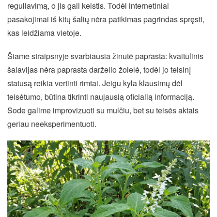
reguliavimą, o jis gali keistis. Todėl internetiniai
pasakojimai iš kitų šalių nėra patikimas pagrindas spręsti,
kas leidžiama vietoje.
Šiame straipsnyje svarbiausia žinutė paprasta: kvaitulinis
šalavijas nėra paprasta darželio žolelė, todėl jo teisinį
statusą reikia vertinti rimtai. Jeigu kyla klausimų dėl
teisėtumo, būtina tikrinti naujausią oficialią informaciją.
Sode galime improvizuoti su mulčiu, bet su teisės aktais
geriau neeksperimentuoti.