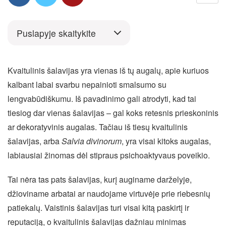
Puslapyje skaitykite
Kvaitulinis šalavijas yra vienas iš tų augalų, apie kuriuos
kalbant labai svarbu nepainioti smalsumo su
lengvabūdiškumu. Iš pavadinimo gali atrodyti, kad tai
tiesiog dar vienas šalavijas – gal koks retesnis prieskoninis
ar dekoratyvinis augalas. Tačiau iš tiesų kvaitulinis
šalavijas, arba
Salvia divinorum
, yra visai kitoks augalas,
labiausiai žinomas dėl stipraus psichoaktyvaus poveikio.
Tai nėra tas pats šalavijas, kurį auginame darželyje,
džioviname arbatai ar naudojame virtuvėje prie riebesnių
patiekalų. Vaistinis šalavijas turi visai kitą paskirtį ir
reputaciją, o kvaitulinis šalavijas dažniau minimas