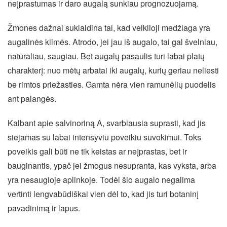
neįprastumas ir daro augalą sunkiau prognozuojamą.
Žmones dažnai suklaidina tai, kad veiklioji medžiaga yra
augalinės kilmės. Atrodo, jei jau iš augalo, tai gal švelniau,
natūraliau, saugiau. Bet augalų pasaulis turi labai platų
charakterį: nuo mėtų arbatai iki augalų, kurių geriau neliesti
be rimtos priežasties. Gamta nėra vien ramunėlių puodelis
ant palangės.
Kalbant apie salvinoriną A, svarbiausia suprasti, kad jis
siejamas su labai intensyviu poveikiu suvokimui. Toks
poveikis gali būti ne tik keistas ar neįprastas, bet ir
bauginantis, ypač jei žmogus nesupranta, kas vyksta, arba
yra nesaugioje aplinkoje. Todėl šio augalo negalima
vertinti lengvabūdiškai vien dėl to, kad jis turi botaninį
pavadinimą ir lapus.