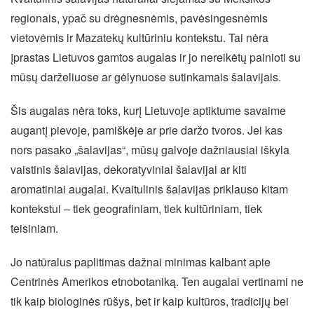
regionais, ypač su drėgnesnėmis, pavėsingesnėmis
vietovėmis ir Mazatekų kultūriniu kontekstu. Tai nėra
įprastas Lietuvos gamtos augalas ir jo nereikėtų painioti su
mūsų darželiuose ar gėlynuose sutinkamais šalavijais.
Šis augalas nėra toks, kurį Lietuvoje aptiktume savaime
augantį pievoje, pamiškėje ar prie daržo tvoros. Jei kas
nors pasako „šalavijas“, mūsų galvoje dažniausiai iškyla
vaistinis šalavijas, dekoratyviniai šalavijai ar kiti
aromatiniai augalai. Kvaitulinis šalavijas priklauso kitam
kontekstui – tiek geografiniam, tiek kultūriniam, tiek
teisiniam.
Jo natūralus paplitimas dažnai minimas kalbant apie
Centrinės Amerikos etnobotaniką. Ten augalai vertinami ne
tik kaip biologinės rūšys, bet ir kaip kultūros, tradicijų bei