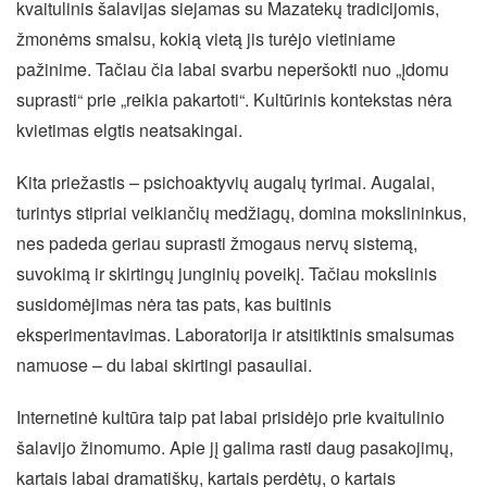
kvaitulinis šalavijas siejamas su Mazatekų tradicijomis,
žmonėms smalsu, kokią vietą jis turėjo vietiniame
pažinime. Tačiau čia labai svarbu neperšokti nuo „įdomu
suprasti“ prie „reikia pakartoti“. Kultūrinis kontekstas nėra
kvietimas elgtis neatsakingai.
Kita priežastis – psichoaktyvių augalų tyrimai. Augalai,
turintys stipriai veikiančių medžiagų, domina mokslininkus,
nes padeda geriau suprasti žmogaus nervų sistemą,
suvokimą ir skirtingų junginių poveikį. Tačiau mokslinis
susidomėjimas nėra tas pats, kas buitinis
eksperimentavimas. Laboratorija ir atsitiktinis smalsumas
namuose – du labai skirtingi pasauliai.
Internetinė kultūra taip pat labai prisidėjo prie kvaitulinio
šalavijo žinomumo. Apie jį galima rasti daug pasakojimų,
kartais labai dramatiškų, kartais perdėtų, o kartais