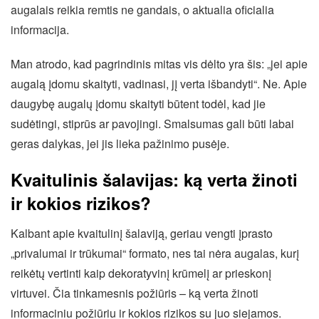
augalais reikia remtis ne gandais, o aktualia oficialia
informacija.
Man atrodo, kad pagrindinis mitas vis dėlto yra šis: „jei apie
augalą įdomu skaityti, vadinasi, jį verta išbandyti“. Ne. Apie
daugybę augalų įdomu skaityti būtent todėl, kad jie
sudėtingi, stiprūs ar pavojingi. Smalsumas gali būti labai
geras dalykas, jei jis lieka pažinimo pusėje.
Kvaitulinis šalavijas: ką verta žinoti
ir kokios rizikos?
Kalbant apie kvaitulinį šalaviją, geriau vengti įprasto
„privalumai ir trūkumai“ formato, nes tai nėra augalas, kurį
reikėtų vertinti kaip dekoratyvinį krūmelį ar prieskonį
virtuvei. Čia tinkamesnis požiūris – ką verta žinoti
informaciniu požiūriu ir kokios rizikos su juo siejamos.