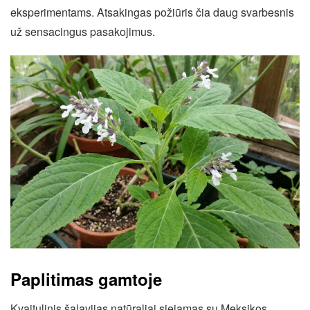
eksperimentams. Atsakingas požiūris čia daug svarbesnis
už sensacingus pasakojimus.
Paplitimas gamtoje
Kvaitulinis šalavijas natūraliai siejamas su Meksikos