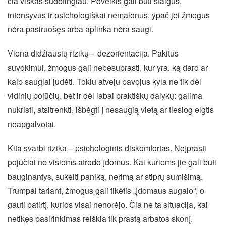
čia viskas sudėtingiau. Poveikis gali būti staigus,
intensyvus ir psichologiškai nemalonus, ypač jei žmogus
nėra pasiruošęs arba aplinka nėra saugi.
Viena didžiausių rizikų – dezorientacija. Pakitus
suvokimui, žmogus gali nebesuprasti, kur yra, ką daro ar
kaip saugiai judėti. Tokiu atveju pavojus kyla ne tik dėl
vidinių pojūčių, bet ir dėl labai praktiškų dalykų: galima
nukristi, atsitrenkti, išbėgti į nesaugią vietą ar tiesiog elgtis
neapgalvotai.
Kita svarbi rizika – psichologinis diskomfortas. Neįprasti
pojūčiai ne visiems atrodo įdomūs. Kai kuriems jie gali būti
bauginantys, sukelti paniką, nerimą ar stiprų sumišimą.
Trumpai tariant, žmogus gali tikėtis „įdomaus augalo“, o
gauti patirtį, kurios visai nenorėjo. Čia ne ta situacija, kai
netikęs pasirinkimas reiškia tik prastą arbatos skonį.