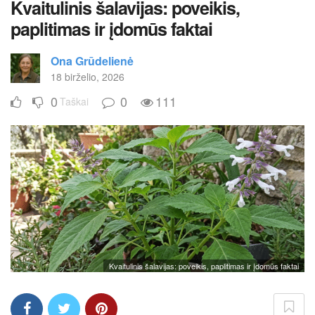
Kvaitulinis šalavijas: poveikis,
paplitimas ir įdomūs faktai
Ona Grūdelienė
18 birželio, 2026
0
0
111
Taškai
Kvaitulinis šalavijas: poveikis, paplitimas ir įdomūs faktai