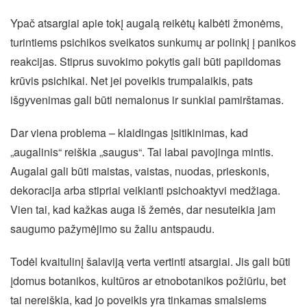
Ypač atsargiai apie tokį augalą reikėtų kalbėti žmonėms,
turintiems psichikos sveikatos sunkumų ar polinkį į panikos
reakcijas. Stiprus suvokimo pokytis gali būti papildomas
krūvis psichikai. Net jei poveikis trumpalaikis, pats
išgyvenimas gali būti nemalonus ir sunkiai pamirštamas.
Dar viena problema – klaidingas įsitikinimas, kad
„augalinis“ reiškia „saugus“. Tai labai pavojinga mintis.
Augalai gali būti maistas, vaistas, nuodas, prieskonis,
dekoracija arba stipriai veikianti psichoaktyvi medžiaga.
Vien tai, kad kažkas auga iš žemės, dar nesuteikia jam
saugumo pažymėjimo su žaliu antspaudu.
Todėl kvaitulinį šalaviją verta vertinti atsargiai. Jis gali būti
įdomus botanikos, kultūros ar etnobotanikos požiūriu, bet
tai nereiškia, kad jo poveikis yra tinkamas smalsiems