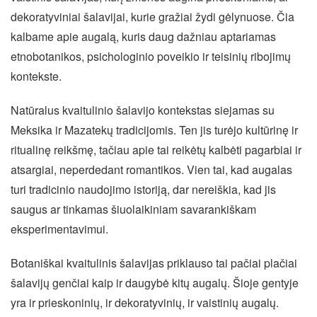
dekoratyviniai šalavijai, kurie gražiai žydi gėlynuose. Čia
kalbame apie augalą, kuris daug dažniau aptariamas
etnobotanikos, psichologinio poveikio ir teisinių ribojimų
kontekste.
Natūralus kvaitulinio šalavijo kontekstas siejamas su
Meksika ir Mazatekų tradicijomis. Ten jis turėjo kultūrinę ir
ritualinę reikšmę, tačiau apie tai reikėtų kalbėti pagarbiai ir
atsargiai, neperdedant romantikos. Vien tai, kad augalas
turi tradicinio naudojimo istoriją, dar nereiškia, kad jis
saugus ar tinkamas šiuolaikiniam savarankiškam
eksperimentavimui.
Botaniškai kvaitulinis šalavijas priklauso tai pačiai plačiai
šalavijų genčiai kaip ir daugybė kitų augalų. Šioje gentyje
yra ir prieskoninių, ir dekoratyvinių, ir vaistinių augalų.