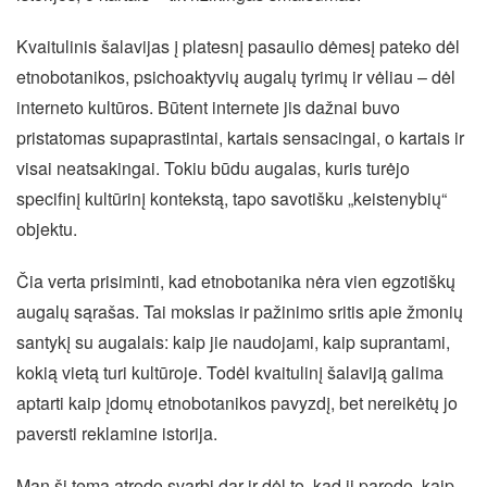
Kvaitulinis šalavijas į platesnį pasaulio dėmesį pateko dėl
etnobotanikos, psichoaktyvių augalų tyrimų ir vėliau – dėl
interneto kultūros. Būtent internete jis dažnai buvo
pristatomas supaprastintai, kartais sensacingai, o kartais ir
visai neatsakingai. Tokiu būdu augalas, kuris turėjo
specifinį kultūrinį kontekstą, tapo savotišku „keistenybių“
objektu.
Čia verta prisiminti, kad etnobotanika nėra vien egzotiškų
augalų sąrašas. Tai mokslas ir pažinimo sritis apie žmonių
santykį su augalais: kaip jie naudojami, kaip suprantami,
kokią vietą turi kultūroje. Todėl kvaitulinį šalaviją galima
aptarti kaip įdomų etnobotanikos pavyzdį, bet nereikėtų jo
paversti reklamine istorija.
Man ši tema atrodo svarbi dar ir dėl to, kad ji parodo, kaip