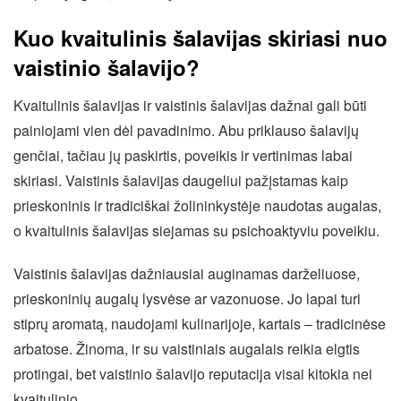
Kuo kvaitulinis šalavijas skiriasi nuo
vaistinio šalavijo?
Kvaitulinis šalavijas ir vaistinis šalavijas dažnai gali būti
painiojami vien dėl pavadinimo. Abu priklauso šalavijų
genčiai, tačiau jų paskirtis, poveikis ir vertinimas labai
skiriasi. Vaistinis šalavijas daugeliui pažįstamas kaip
prieskoninis ir tradiciškai žolininkystėje naudotas augalas,
o kvaitulinis šalavijas siejamas su psichoaktyviu poveikiu.
Vaistinis šalavijas dažniausiai auginamas darželiuose,
prieskoninių augalų lysvėse ar vazonuose. Jo lapai turi
stiprų aromatą, naudojami kulinarijoje, kartais – tradicinėse
arbatose. Žinoma, ir su vaistiniais augalais reikia elgtis
protingai, bet vaistinio šalavijo reputacija visai kitokia nei
kvaitulinio.