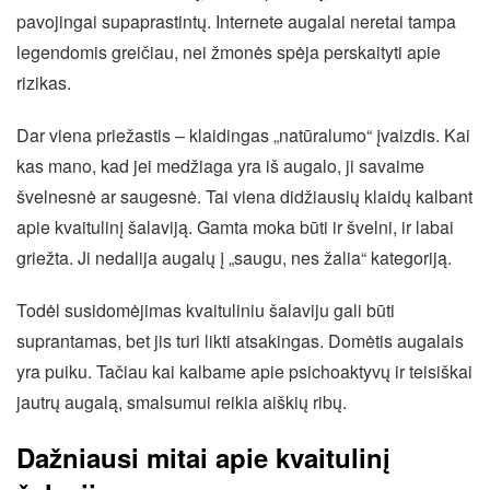
pavojingai supaprastintų. Internete augalai neretai tampa
legendomis greičiau, nei žmonės spėja perskaityti apie
rizikas.
Dar viena priežastis – klaidingas „natūralumo“ įvaizdis. Kai
kas mano, kad jei medžiaga yra iš augalo, ji savaime
švelnesnė ar saugesnė. Tai viena didžiausių klaidų kalbant
apie kvaitulinį šalaviją. Gamta moka būti ir švelni, ir labai
griežta. Ji nedalija augalų į „saugu, nes žalia“ kategoriją.
Todėl susidomėjimas kvaituliniu šalaviju gali būti
suprantamas, bet jis turi likti atsakingas. Domėtis augalais
yra puiku. Tačiau kai kalbame apie psichoaktyvų ir teisiškai
jautrų augalą, smalsumui reikia aiškių ribų.
Dažniausi mitai apie kvaitulinį