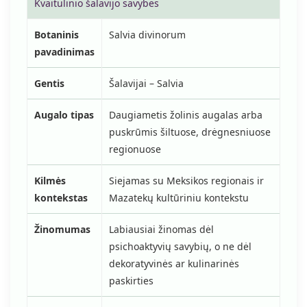
Kvaitulinio šalavijo savybės
Botaninis
Salvia divinorum
pavadinimas
Gentis
Šalavijai – Salvia
Augalo tipas
Daugiametis žolinis augalas arba
puskrūmis šiltuose, drėgnesniuose
regionuose
Kilmės
Siejamas su Meksikos regionais ir
kontekstas
Mazatekų kultūriniu kontekstu
Žinomumas
Labiausiai žinomas dėl
psichoaktyvių savybių, o ne dėl
dekoratyvinės ar kulinarinės
paskirties