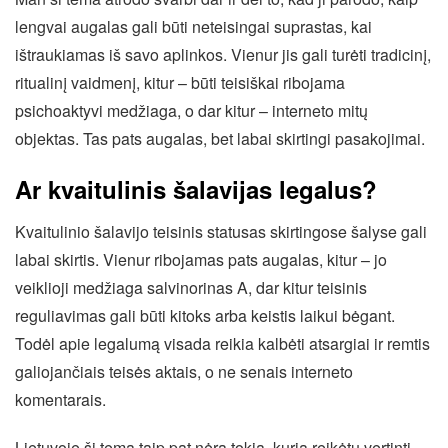
lengvai augalas gali būti neteisingai suprastas, kai
ištraukiamas iš savo aplinkos. Vienur jis gali turėti tradicinį,
ritualinį vaidmenį, kitur – būti teisiškai ribojama
psichoaktyvi medžiaga, o dar kitur – interneto mitų
objektas. Tas pats augalas, bet labai skirtingi pasakojimai.
Ar kvaitulinis šalavijas legalus?
Kvaitulinio šalavijo teisinis statusas skirtingose šalyse gali
labai skirtis. Vienur ribojamas pats augalas, kitur – jo
veiklioji medžiaga salvinorinas A, dar kitur teisinis
reguliavimas gali būti kitoks arba keistis laikui bėgant.
Todėl apie legalumą visada reikia kalbėti atsargiai ir remtis
galiojančiais teisės aktais, o ne senais interneto
komentarais.
Lietuvoje ši tema taip pat nėra tokia, kurią reikėtų vertinti