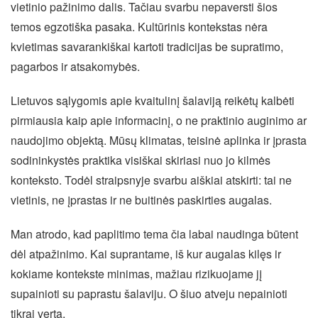
vietinio pažinimo dalis. Tačiau svarbu nepaversti šios
temos egzotiška pasaka. Kultūrinis kontekstas nėra
kvietimas savarankiškai kartoti tradicijas be supratimo,
pagarbos ir atsakomybės.
Lietuvos sąlygomis apie kvaitulinį šalaviją reikėtų kalbėti
pirmiausia kaip apie informacinį, o ne praktinio auginimo ar
naudojimo objektą. Mūsų klimatas, teisinė aplinka ir įprasta
sodininkystės praktika visiškai skiriasi nuo jo kilmės
konteksto. Todėl straipsnyje svarbu aiškiai atskirti: tai ne
vietinis, ne įprastas ir ne buitinės paskirties augalas.
Man atrodo, kad paplitimo tema čia labai naudinga būtent
dėl atpažinimo. Kai suprantame, iš kur augalas kilęs ir
kokiame kontekste minimas, mažiau rizikuojame jį
supainioti su paprastu šalaviju. O šiuo atveju nepainioti
tikrai verta.