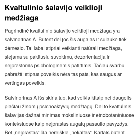
Kvaitulinio šalavijo veiklioji
medžiaga
Pagrindinė kvaitulinio šalavijo veiklioji medžiaga yra
salvinorinas A. Būtent dėl jos šis augalas ir sulaukė tiek
dėmesio. Tai labai stipriai veikianti natūrali medžiaga,
siejama su pakitusiu suvokimu, dezorientacija ir
neįprastomis psichologinėmis patirtimis. Tačiau svarbu
pabrėžti: stiprus poveikis nėra tas pats, kas saugus ar
vertingas poveikis.
Salvinorinas A išsiskiria tuo, kad veikia kitaip nei daugelis
plačiau žinomų psichoaktyvių medžiagų. Dėl to kvaitulinis
šalavijas dažnai minimas moksliniuose ir etnobotaniniuose
kontekstuose kaip neįprastas augalų pasaulio pavyzdys.
Bet „neįprastas“ čia nereiškia „nekaltas“. Kartais būtent