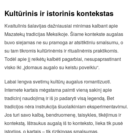
Kultūrinis ir istorinis kontekstas
Kvaitulinis šalavijas dažniausiai minimas kalbant apie
Mazatekų tradicijas Meksikoje. Šiame kontekste augalas
buvo siejamas ne su pramoga ar atsitiktiniu smalsumu, o
su tam tikromis kultūrinėmis ir ritualinėmis praktikomis.
Todėl apie jį reikėtų kalbėti pagarbiai, nesupaprastinant
visko iki „įdomaus augalo su keistu poveikiu“.
Labai lengva svetimų kultūrų augalus romantizuoti.
Internete kartais mėgstama paimti vieną sakinį apie
tradicinį naudojimą ir iš jo padaryti visą legendą. Bet
tradicijos nėra instrukcija šiuolaikiniam eksperimentavimui.
Jos turi savo kalbą, bendruomenę, taisykles, tikėjimus ir
kontekstą. Ištraukus augalą iš to konteksto, lieka tik pusė
istorijos, o kartais – tik rizikingas smalsumas.