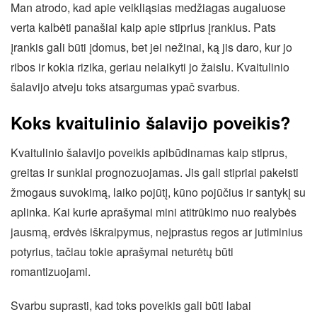
Man atrodo, kad apie veikliąsias medžiagas augaluose
verta kalbėti panašiai kaip apie stiprius įrankius. Pats
įrankis gali būti įdomus, bet jei nežinai, ką jis daro, kur jo
ribos ir kokia rizika, geriau nelaikyti jo žaislu. Kvaitulinio
šalavijo atveju toks atsargumas ypač svarbus.
Koks kvaitulinio šalavijo poveikis?
Kvaitulinio šalavijo poveikis apibūdinamas kaip stiprus,
greitas ir sunkiai prognozuojamas. Jis gali stipriai pakeisti
žmogaus suvokimą, laiko pojūtį, kūno pojūčius ir santykį su
aplinka. Kai kurie aprašymai mini atitrūkimo nuo realybės
jausmą, erdvės iškraipymus, neįprastus regos ar jutiminius
potyrius, tačiau tokie aprašymai neturėtų būti
romantizuojami.
Svarbu suprasti, kad toks poveikis gali būti labai