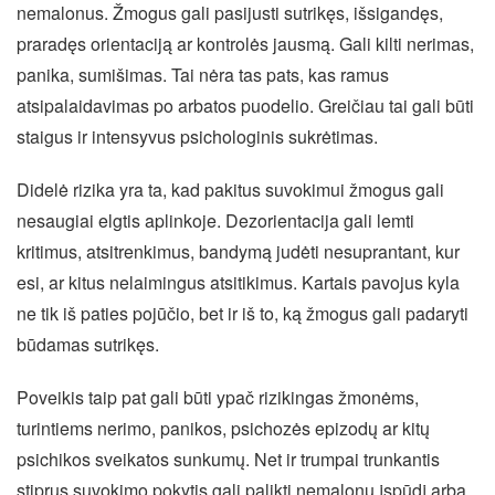
nemalonus. Žmogus gali pasijusti sutrikęs, išsigandęs,
praradęs orientaciją ar kontrolės jausmą. Gali kilti nerimas,
panika, sumišimas. Tai nėra tas pats, kas ramus
atsipalaidavimas po arbatos puodelio. Greičiau tai gali būti
staigus ir intensyvus psichologinis sukrėtimas.
Didelė rizika yra ta, kad pakitus suvokimui žmogus gali
nesaugiai elgtis aplinkoje. Dezorientacija gali lemti
kritimus, atsitrenkimus, bandymą judėti nesuprantant, kur
esi, ar kitus nelaimingus atsitikimus. Kartais pavojus kyla
ne tik iš paties pojūčio, bet ir iš to, ką žmogus gali padaryti
būdamas sutrikęs.
Poveikis taip pat gali būti ypač rizikingas žmonėms,
turintiems nerimo, panikos, psichozės epizodų ar kitų
psichikos sveikatos sunkumų. Net ir trumpai trunkantis
stiprus suvokimo pokytis gali palikti nemalonų įspūdį arba