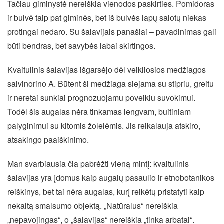
Tačiau giminystė nereiškia vienodos paskirties. Pomidoras
ir bulvė taip pat giminės, bet iš bulvės lapų salotų niekas
protingai nedaro. Su šalavijais panašiai – pavadinimas gali
būti bendras, bet savybės labai skirtingos.
Kvaitulinis šalavijas išgarsėjo dėl veikliosios medžiagos
salvinorino A. Būtent ši medžiaga siejama su stipriu, greitu
ir neretai sunkiai prognozuojamu poveikiu suvokimui.
Todėl šis augalas nėra tinkamas lengvam, buitiniam
palyginimui su kitomis žolelėmis. Jis reikalauja atskiro,
atsakingo paaiškinimo.
Man svarbiausia čia pabrėžti vieną mintį: kvaitulinis
šalavijas yra įdomus kaip augalų pasaulio ir etnobotanikos
reiškinys, bet tai nėra augalas, kurį reikėtų pristatyti kaip
nekaltą smalsumo objektą. „Natūralus“ nereiškia
„nepavojingas“, o „šalavijas“ nereiškia „tinka arbatai“.