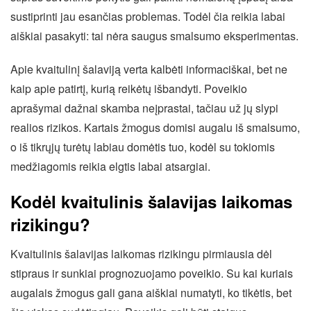
sustiprinti jau esančias problemas. Todėl čia reikia labai
aiškiai pasakyti: tai nėra saugus smalsumo eksperimentas.
Apie kvaitulinį šalaviją verta kalbėti informaciškai, bet ne
kaip apie patirtį, kurią reikėtų išbandyti. Poveikio
aprašymai dažnai skamba neįprastai, tačiau už jų slypi
realios rizikos. Kartais žmogus domisi augalu iš smalsumo,
o iš tikrųjų turėtų labiau domėtis tuo, kodėl su tokiomis
medžiagomis reikia elgtis labai atsargiai.
Kodėl kvaitulinis šalavijas laikomas
rizikingu?
Kvaitulinis šalavijas laikomas rizikingu pirmiausia dėl
stipraus ir sunkiai prognozuojamo poveikio. Su kai kuriais
augalais žmogus gali gana aiškiai numatyti, ko tikėtis, bet