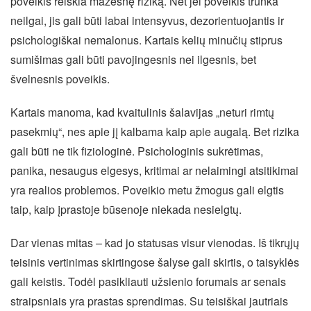
poveikis reiškia mažesnę riziką. Net jei poveikis trunka
neilgai, jis gali būti labai intensyvus, dezorientuojantis ir
psichologiškai nemalonus. Kartais kelių minučių stiprus
sumišimas gali būti pavojingesnis nei ilgesnis, bet
švelnesnis poveikis.
Kartais manoma, kad kvaitulinis šalavijas „neturi rimtų
pasekmių“, nes apie jį kalbama kaip apie augalą. Bet rizika
gali būti ne tik fiziologinė. Psichologinis sukrėtimas,
panika, nesaugus elgesys, kritimai ar nelaimingi atsitikimai
yra realios problemos. Poveikio metu žmogus gali elgtis
taip, kaip įprastoje būsenoje niekada nesielgtų.
Dar vienas mitas – kad jo statusas visur vienodas. Iš tikrųjų
teisinis vertinimas skirtingose šalyse gali skirtis, o taisyklės
gali keistis. Todėl pasikliauti užsienio forumais ar senais
straipsniais yra prastas sprendimas. Su teisiškai jautriais