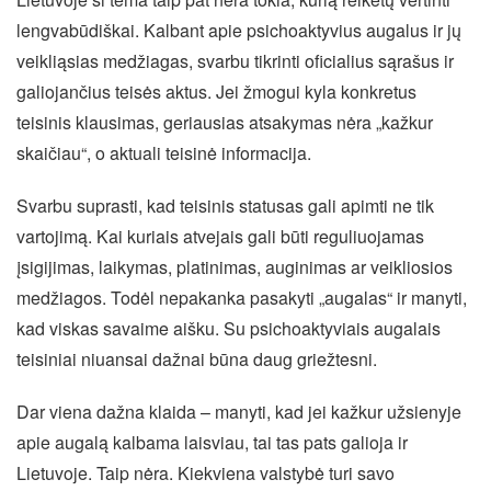
lengvabūdiškai. Kalbant apie psichoaktyvius augalus ir jų
veikliąsias medžiagas, svarbu tikrinti oficialius sąrašus ir
galiojančius teisės aktus. Jei žmogui kyla konkretus
teisinis klausimas, geriausias atsakymas nėra „kažkur
skaičiau“, o aktuali teisinė informacija.
Svarbu suprasti, kad teisinis statusas gali apimti ne tik
vartojimą. Kai kuriais atvejais gali būti reguliuojamas
įsigijimas, laikymas, platinimas, auginimas ar veikliosios
medžiagos. Todėl nepakanka pasakyti „augalas“ ir manyti,
kad viskas savaime aišku. Su psichoaktyviais augalais
teisiniai niuansai dažnai būna daug griežtesni.
Dar viena dažna klaida – manyti, kad jei kažkur užsienyje
apie augalą kalbama laisviau, tai tas pats galioja ir
Lietuvoje. Taip nėra. Kiekviena valstybė turi savo