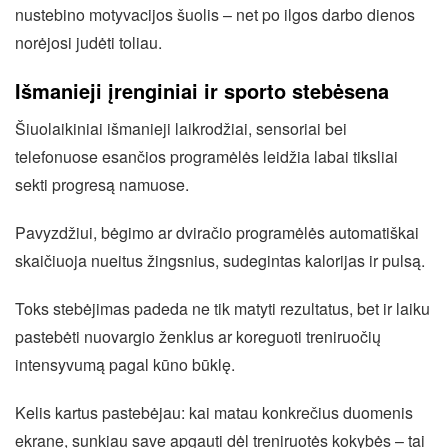
nustebino motyvacijos šuolis – net po ilgos darbo dienos
norėjosi judėti toliau.
Išmanieji įrenginiai ir sporto stebėsena
Šiuolaikiniai išmanieji laikrodžiai, sensoriai bei
telefonuose esančios programėlės leidžia labai tiksliai
sekti progresą namuose.
Pavyzdžiui, bėgimo ar dviračio programėlės automatiškai
skaičiuoja nueitus žingsnius, sudegintas kalorijas ir pulsą.
Toks stebėjimas padeda ne tik matyti rezultatus, bet ir laiku
pastebėti nuovargio ženklus ar koreguoti treniruočių
intensyvumą pagal kūno būklę.
Kelis kartus pastebėjau: kai matau konkrečius duomenis
ekrane, sunkiau save apgauti dėl treniruotės kokybės – tai