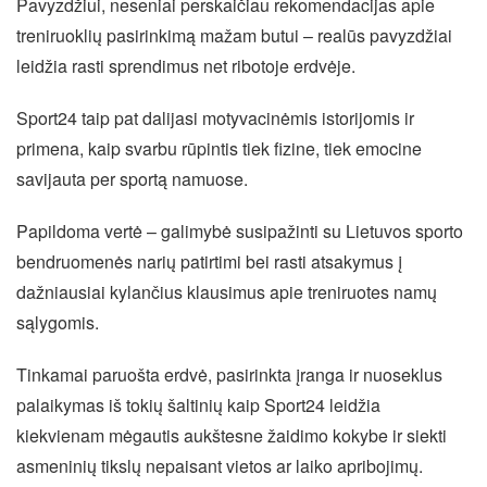
Pavyzdžiui, neseniai perskaičiau rekomendacijas apie
treniruoklių pasirinkimą mažam butui – realūs pavyzdžiai
leidžia rasti sprendimus net ribotoje erdvėje.
Sport24 taip pat dalijasi motyvacinėmis istorijomis ir
primena, kaip svarbu rūpintis tiek fizine, tiek emocine
savijauta per sportą namuose.
Papildoma vertė – galimybė susipažinti su Lietuvos sporto
bendruomenės narių patirtimi bei rasti atsakymus į
dažniausiai kylančius klausimus apie treniruotes namų
sąlygomis.
Tinkamai paruošta erdvė, pasirinkta įranga ir nuoseklus
palaikymas iš tokių šaltinių kaip Sport24 leidžia
kiekvienam mėgautis aukštesne žaidimo kokybe ir siekti
asmeninių tikslų nepaisant vietos ar laiko apribojimų.