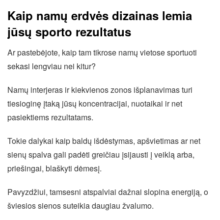
Kaip namų erdvės dizainas lemia
jūsų sporto rezultatus
Ar pastebėjote, kaip tam tikrose namų vietose sportuoti
sekasi lengviau nei kitur?
Namų interjeras ir kiekvienos zonos išplanavimas turi
tiesioginę įtaką jūsų koncentracijai, nuotaikai ir net
pasiektiems rezultatams.
Tokie dalykai kaip baldų išdėstymas, apšvietimas ar net
sienų spalva gali padėti greičiau įsijausti į veiklą arba,
priešingai, blaškyti dėmesį.
Pavyzdžiui, tamsesni atspalviai dažnai slopina energiją, o
šviesios sienos suteikia daugiau žvalumo.