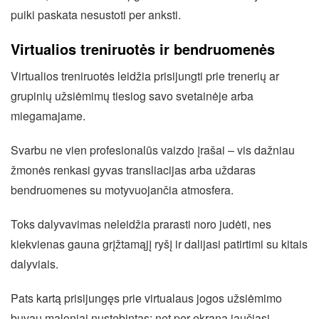
puiki paskata nesustoti per anksti.
Virtualios treniruotės ir bendruomenės
Virtualios treniruotės leidžia prisijungti prie trenerių ar
grupinių užsiėmimų tiesiog savo svetainėje arba
miegamajame.
Svarbu ne vien profesionalūs vaizdo įrašai – vis dažniau
žmonės renkasi gyvas transliacijas arba uždaras
bendruomenes su motyvuojančia atmosfera.
Toks dalyvavimas neleidžia prarasti noro judėti, nes
kiekvienas gauna grįžtamąjį ryšį ir dalijasi patirtimi su kitais
dalyviais.
Pats kartą prisijungęs prie virtualaus jogos užsiėmimo
buvau maloniai nustebintas: net per ekraną jaučiasi