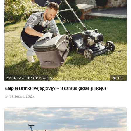
NAUDINGA INFORMACIJA
109
Kaip išsirinkti vejapjovę? – išsamus gidas pirkėjui
31 liepos, 2025