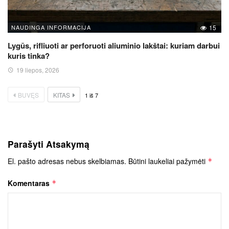
NAUDINGA INFORMACIJA
15
Lygūs, rifliuoti ar perforuoti aliuminio lakštai: kuriam darbui
kuris tinka?
19 liepos, 2026
BUVĘS
KITAS
1
iš
7
Parašyti Atsakymą
El. pašto adresas nebus skelbiamas.
Būtini laukeliai pažymėti
*
Komentaras
*