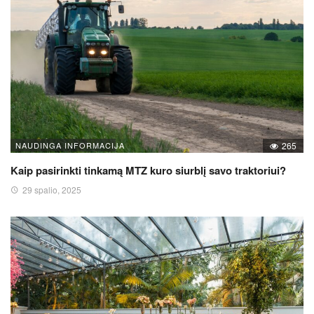
NAUDINGA INFORMACIJA
265
Kaip pasirinkti tinkamą MTZ kuro siurblį savo traktoriui?
29 spalio, 2025