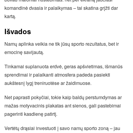
komandinė dvasia ir palaikymas – tai skatina grįžti dar
kartą.
Išvados
Namų aplinka veikia ne tik jūsų sporto rezultatus, bet ir
emocinę savijautą.
Tinkamai suplanuota erdvė, geras apšvietimas, išmanūs
sprendimai ir palaikanti atmosfera padeda pasiekti
aukštesnį lygį treniruotėse ar žaidimuose.
Net paprasti pokyčiai, tokie kaip baldų perstumdymas ar
mažas motyvacinis plakatas ant sienos, gali pastebimai
pagerinti kasdienę patirtį.
Vertėtų drąsiai investuoti į savo namų sporto zoną – jau