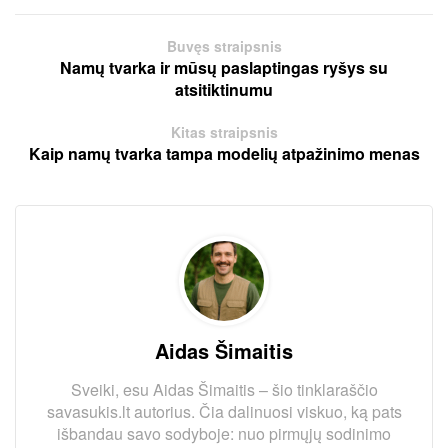
Buvęs straipsnis
Namų tvarka ir mūsų paslaptingas ryšys su
atsitiktinumu
Kitas straipsnis
Kaip namų tvarka tampa modelių atpažinimo menas
Aidas Šimaitis
Sveiki, esu Aidas Šimaitis – šio tinklaraščio
savasukis.lt autorius. Čia dalinuosi viskuo, ką pats
išbandau savo sodyboje: nuo pirmųjų sodinimo