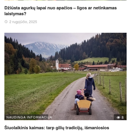
Džiūsta agurkų lapai nuo apačios – ligos ar netinkamas
laistymas?
2 rugpjūčio, 2025
NAUDINGA INFORMACIJA
8
Šiuolaikinis kaimas: tarp gilių tradicijų, išmaniosios