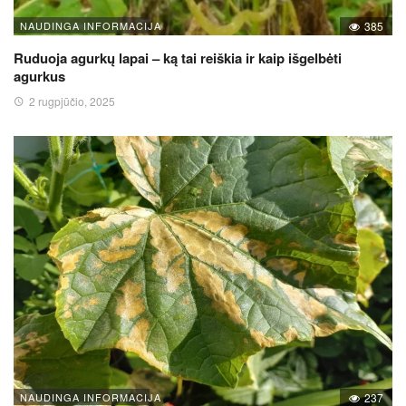
NAUDINGA INFORMACIJA
385
Ruduoja agurkų lapai – ką tai reiškia ir kaip išgelbėti
agurkus
2 rugpjūčio, 2025
NAUDINGA INFORMACIJA
237