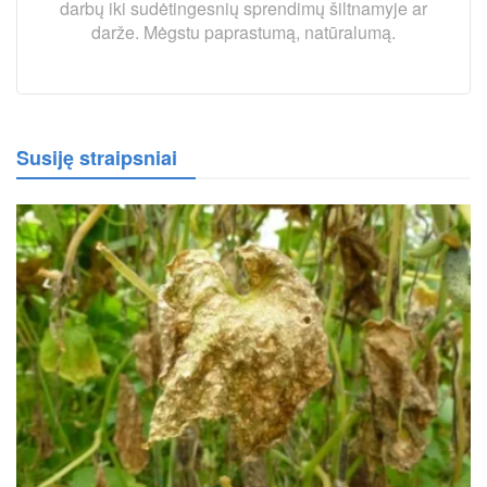
darbų iki sudėtingesnių sprendimų šiltnamyje ar
darže. Mėgstu paprastumą, natūralumą.
Susiję straipsniai