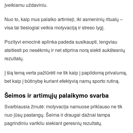
įveikiamu uždaviniu.
Nuo to, kaip mus palaiko artimieji, iki asmeninių ritualų –
visa tai tiesiogiai veikia motyvaciją ir streso lygį.
Pozityvi emocinė aplinka padeda susikaupti, lengviau
atsitiesti po nesėkmių ir net stiprina norą siekti aukštesnių
rezultatų.
Į šią temą verta pažiūrėti ne tik kaip į papildomą privalumą,
bet kaip į būtinybę kuriant efektyvią namų sporto rutiną.
Šeimos ir artimųjų palaikymo svarba
Svarbiausia žinutė: motyvacija namuose priklauso ne tik
nuo jūsų pastangų. Šeima ir draugai dažnai tampa
pagrindiniu varikliu siekiant geresnių rezultatų.