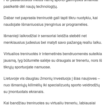
pasikeitė dėl naujų technologijų.
Dabar net paprasta treniruotė gali tapti tikru nuotykiu, kai
naudojate išmaniuosius įrenginius ar programėles.
Išmanieji laikrodžiai ir sensoriai leidžia stebėti net
menkiausius judesius bei matyti savo pažangą realiu laiku.
Virtualios treniruotės ir internetinės bendruomenės suteikia
jausmą, lyg būtumėte salėje su draugais ar treneriu, nors iš
tikrųjų sportuojate namuose.
Lietuvoje vis daugiau žmonių investuoja į šias naujoves –
nuo išmaniųjų kilimėlių iki specializuotų sporto veidrodžių
su įmontuotais ekranais.
Kai bandžiau treniruotes su virtualiu treneriu, labiausiai