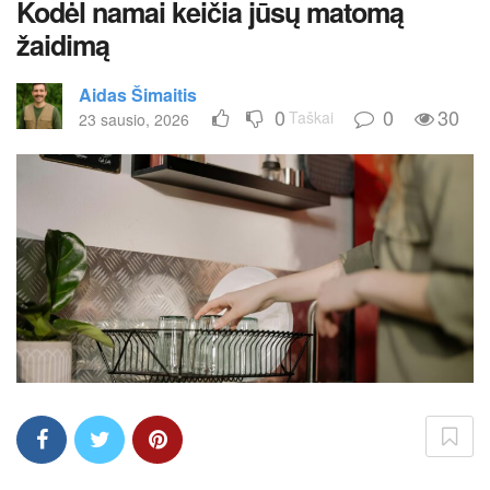
Kodėl namai keičia jūsų matomą
žaidimą
Aidas Šimaitis
0
0
30
Taškai
23 sausio, 2026