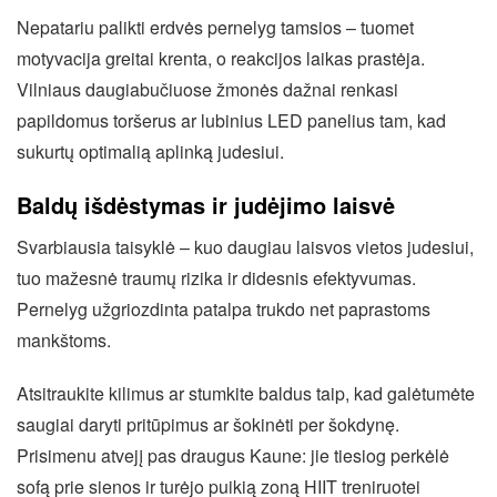
Nepatariu palikti erdvės pernelyg tamsios – tuomet
motyvacija greitai krenta, o reakcijos laikas prastėja.
Vilniaus daugiabučiuose žmonės dažnai renkasi
papildomus toršerus ar lubinius LED panelius tam, kad
sukurtų optimalią aplinką judesiui.
Baldų išdėstymas ir judėjimo laisvė
Svarbiausia taisyklė – kuo daugiau laisvos vietos judesiui,
tuo mažesnė traumų rizika ir didesnis efektyvumas.
Pernelyg užgriozdinta patalpa trukdo net paprastoms
mankštoms.
Atsitraukite kilimus ar stumkite baldus taip, kad galėtumėte
saugiai daryti pritūpimus ar šokinėti per šokdynę.
Prisimenu atvejį pas draugus Kaune: jie tiesiog perkėlė
sofą prie sienos ir turėjo puikią zoną HIIT treniruotei