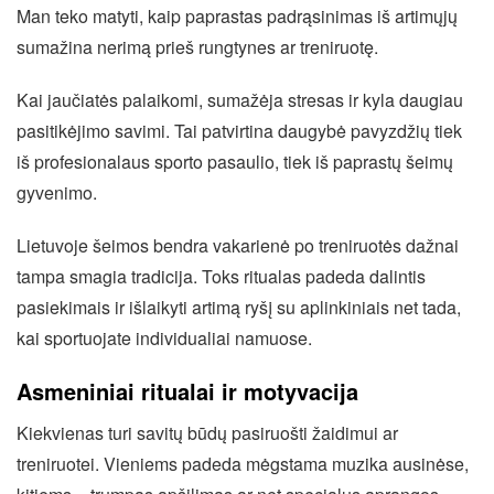
Man teko matyti, kaip paprastas padrąsinimas iš artimųjų
sumažina nerimą prieš rungtynes ar treniruotę.
Kai jaučiatės palaikomi, sumažėja stresas ir kyla daugiau
pasitikėjimo savimi. Tai patvirtina daugybė pavyzdžių tiek
iš profesionalaus sporto pasaulio, tiek iš paprastų šeimų
gyvenimo.
Lietuvoje šeimos bendra vakarienė po treniruotės dažnai
tampa smagia tradicija. Toks ritualas padeda dalintis
pasiekimais ir išlaikyti artimą ryšį su aplinkiniais net tada,
kai sportuojate individualiai namuose.
Asmeniniai ritualai ir motyvacija
Kiekvienas turi savitų būdų pasiruošti žaidimui ar
treniruotei. Vieniems padeda mėgstama muzika ausinėse,