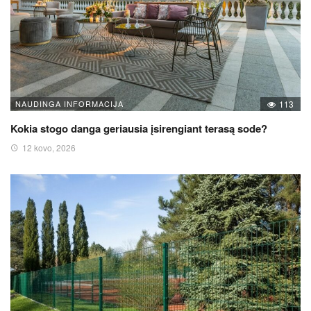
NAUDINGA INFORMACIJA
113
Kokia stogo danga geriausia įsirengiant terasą sode?
12 kovo, 2026