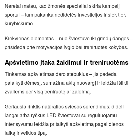
Neretai matau, kad žmonės specialiai skiria kampelį
sportui – tam pakanka nedidelės investicijos ir šiek tiek
kūrybiškumo.
Kiekvienas elementas – nuo šviestuvo iki grindų dangos –
prisideda prie motyvacijos lygio bei treniruotės kokybės.
Apšvietimo įtaka žaidimui ir treniruotėms
Tinkamas apšvietimas daro stebuklus – jis padeda
palaikyti dėmesį, sumažina akių nuovargį ir leidžia išlikti
žvaliems per visą treniruotę ar žaidimą.
Geriausia rinktis natūralios šviesos sprendimus: dideli
langai arba ryškūs LED šviestuvai su reguliuojamu
intensyvumu leidžia pritaikyti apšvietimą pagal dienos
laiką ir veiklos tipą.