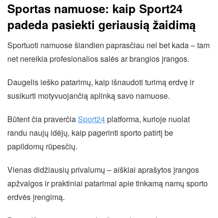
Sportas namuose: kaip Sport24
padeda pasiekti geriausią žaidimą
Sportuoti namuose šiandien paprasčiau nei bet kada – tam
net nereikia profesionalios salės ar brangios įrangos.
Daugelis ieško patarimų, kaip išnaudoti turimą erdvę ir
susikurti motyvuojančią aplinką savo namuose.
Būtent čia praverčia
Sport24
platforma, kurioje nuolat
randu naujų idėjų, kaip pagerinti sporto patirtį be
papildomų rūpesčių.
Vienas didžiausių privalumų – aiškiai aprašytos įrangos
apžvalgos ir praktiniai patarimai apie tinkamą namų sporto
erdvės įrengimą.