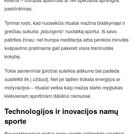
kitiems – trumpas apšilimas ar net specialus aprangos
pasirinkimas.
Tyrimai rodo, kad nuoseklūs ritualai mažina blaškymąsi ir
greičiau sukuria „įsijungimo“ nuotaiką sportui. Iš savo
patirties žinau: net trumpa meditacija arba penkios minutės
kvėpavimo pratimams gali pakeisti visos treniruotės
kokybę.
Tokie asmeniniai įpročiai suteikia aiškumo bei padeda
susitelkti tik į užduotį. Net jei tądien trūksta energijos ar
motyvacijos – ritualai veikia kaip mažas starto mygtukas
kiekvienam sportiniam iššūkiui namuose.
Technologijos ir inovacijos namų
sporte
Per pastaruosius metus namų sporto galimybės smarkiai