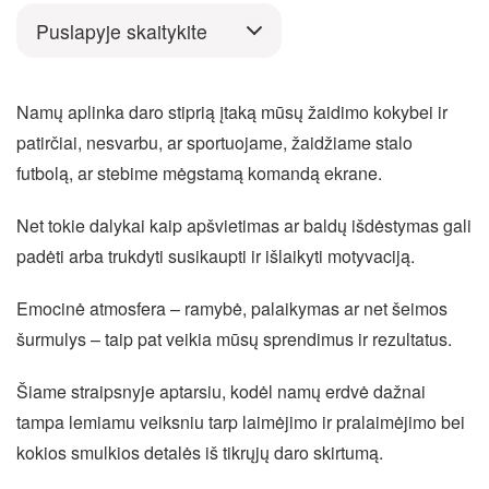
Puslapyje skaitykite
Namų aplinka daro stiprią įtaką mūsų žaidimo kokybei ir
patirčiai, nesvarbu, ar sportuojame, žaidžiame stalo
futbolą, ar stebime mėgstamą komandą ekrane.
Net tokie dalykai kaip apšvietimas ar baldų išdėstymas gali
padėti arba trukdyti susikaupti ir išlaikyti motyvaciją.
Emocinė atmosfera – ramybė, palaikymas ar net šeimos
šurmulys – taip pat veikia mūsų sprendimus ir rezultatus.
Šiame straipsnyje aptarsiu, kodėl namų erdvė dažnai
tampa lemiamu veiksniu tarp laimėjimo ir pralaimėjimo bei
kokios smulkios detalės iš tikrųjų daro skirtumą.