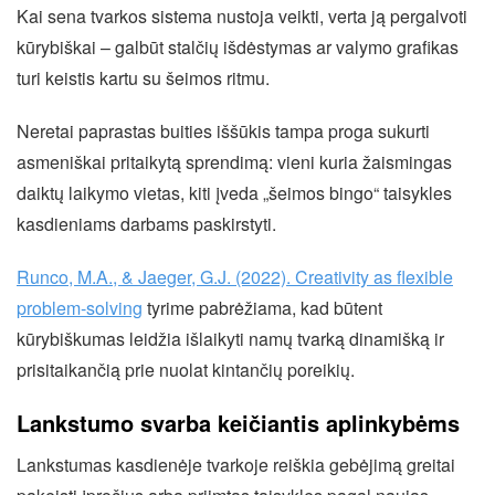
Kai sena tvarkos sistema nustoja veikti, verta ją pergalvoti
kūrybiškai – galbūt stalčių išdėstymas ar valymo grafikas
turi keistis kartu su šeimos ritmu.
Neretai paprastas buities iššūkis tampa proga sukurti
asmeniškai pritaikytą sprendimą: vieni kuria žaismingas
daiktų laikymo vietas, kiti įveda „šeimos bingo“ taisykles
kasdieniams darbams paskirstyti.
Runco, M.A., & Jaeger, G.J. (2022). Creativity as flexible
problem-solving
tyrime pabrėžiama, kad būtent
kūrybiškumas leidžia išlaikyti namų tvarką dinamišką ir
prisitaikančią prie nuolat kintančių poreikių.
Lankstumo svarba keičiantis aplinkybėms
Lankstumas kasdienėje tvarkoje reiškia gebėjimą greitai