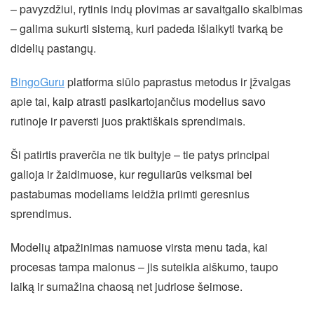
– pavyzdžiui, rytinis indų plovimas ar savaitgalio skalbimas
– galima sukurti sistemą, kuri padeda išlaikyti tvarką be
didelių pastangų.
BingoGuru
platforma siūlo paprastus metodus ir įžvalgas
apie tai, kaip atrasti pasikartojančius modelius savo
rutinoje ir paversti juos praktiškais sprendimais.
Ši patirtis praverčia ne tik buityje – tie patys principai
galioja ir žaidimuose, kur reguliarūs veiksmai bei
pastabumas modeliams leidžia priimti geresnius
sprendimus.
Modelių atpažinimas namuose virsta menu tada, kai
procesas tampa malonus – jis suteikia aiškumo, taupo
laiką ir sumažina chaosą net judriose šeimose.