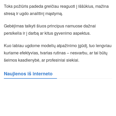
Toks požiūris padeda greičiau reaguoti į iššūkius, mažina
stresą ir ugdo analitinį mąstymą.
Gebėjimas taikyti šiuos principus namuose dažnai
persikelia ir į darbą ar kitus gyvenimo aspektus.
Kuo labiau ugdome modelių atpažinimo įgūdį, tuo lengviau
kuriame efektyvias, tvarias rutinas – nesvarbu, ar tai būtų
šeimos kasdienybė, ar profesiniai siekiai.
Naujienos iš interneto