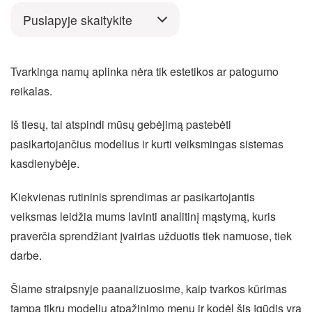
Puslapyje skaitykite
Tvarkinga namų aplinka nėra tik estetikos ar patogumo
reikalas.
Iš tiesų, tai atspindi mūsų gebėjimą pastebėti
pasikartojančius modelius ir kurti veiksmingas sistemas
kasdienybėje.
Kiekvienas rutininis sprendimas ar pasikartojantis
veiksmas leidžia mums lavinti analitinį mąstymą, kuris
praverčia sprendžiant įvairias užduotis tiek namuose, tiek
darbe.
Šiame straipsnyje paanalizuosime, kaip tvarkos kūrimas
tampa tikru modelių atpažinimo menu ir kodėl šis įgūdis yra