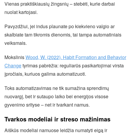
Vienas praktiškiausių žingsnių – stebėti, kurie darbai
nuolat kartojasi.
Pavyzdžiui, jei indus plaunate po kiekvieno valgio ar
skalbiate tam tikromis dienomis, tai tampa automatiniais
veiksmais.
Mokslinis
Wood, W. (2022). Habit Formation and Behavior
Change
tyrimas pabrėžia: reguliarūs pasikartojimai virsta
įpročiais, kuriuos galima automatizuoti.
Toks automatizavimas ne tik sumažina sprendimų
nuovargį, bet ir sutaupo laiko bei energijos visose
gyvenimo srityse – net ir tvarkant namus.
Tvarkos modeliai ir streso mažinimas
Aiškūs modeliai namuose leidžia numatyti eigą ir