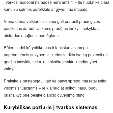
Tvarkos modeliai namuose nėra amžini – jie nuolat keičiasi
kartu su šeimos poreikiais ar gyvenimo etapais.
Vieną dieną veikianti sistema gali prarasti prasmę vos
pasikeitus darbui, vaikams pradėjus lankyti mokyklą ar
atsiradus naujiems pomėgiams.
Būtent todėl kūrybiškumas ir lankstumas tampa
pagrindinėmis savybėmis, kurios leidžia tvarką paversti ne
griežta taisyklių seka, o lanksčiu įrankiu kasdienybei
valdyti.
Praktikoje pastebėjau, kad tie patys sprendimai retai tinka
visoms situacijoms – reikia nuolat ieškoti naujų būdų
prisitaikyti prie besikeičiančio gyvenimo ritmo.
Kūrybiškas požiūris į tvarkos sistemas