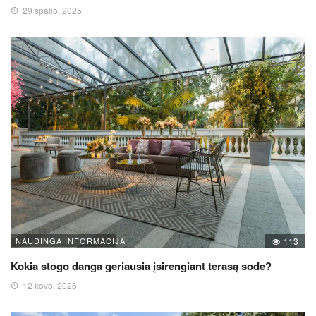
29 spalio, 2025
NAUDINGA INFORMACIJA
113
Kokia stogo danga geriausia įsirengiant terasą sode?
12 kovo, 2026