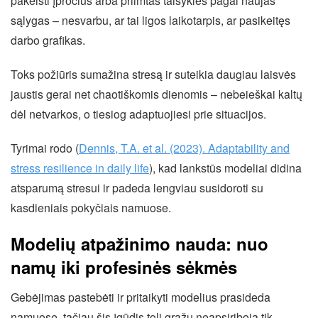
pakeisti įpročius arba priimtas taisykles pagal naujas
sąlygas – nesvarbu, ar tai ligos laikotarpis, ar pasikeitęs
darbo grafikas.
Toks požiūris sumažina stresą ir suteikia daugiau laisvės
jaustis gerai net chaotiškomis dienomis – nebeieškai kaltų
dėl netvarkos, o tiesiog adaptuojiesi prie situacijos.
Tyrimai rodo (
Dennis, T.A. et al. (2023). Adaptability and
stress resilience in daily life
), kad lankstūs modeliai didina
atsparumą stresui ir padeda lengviau susidoroti su
kasdieniais pokyčiais namuose.
Modelių atpažinimo nauda: nuo
namų iki profesinės sėkmės
Gebėjimas pastebėti ir pritaikyti modelius prasideda
namuose, tačiau šis įgūdis toli gražu neapsiriboja tik