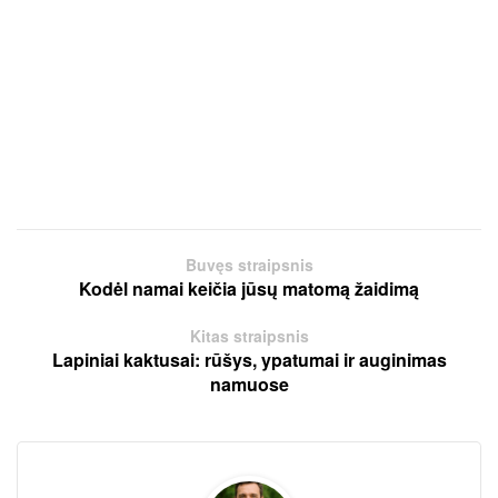
Buvęs straipsnis
Kodėl namai keičia jūsų matomą žaidimą
Kitas straipsnis
Lapiniai kaktusai: rūšys, ypatumai ir auginimas
namuose