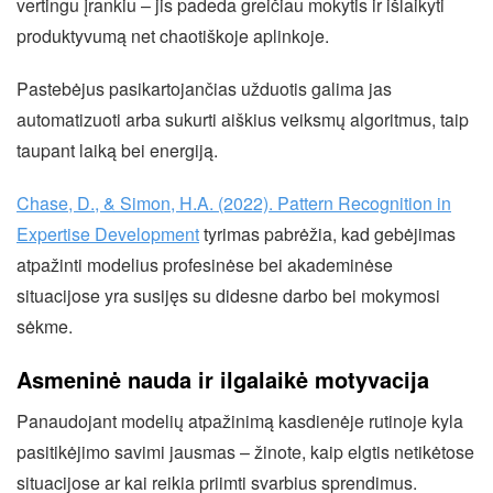
vertingu įrankiu – jis padeda greičiau mokytis ir išlaikyti
produktyvumą net chaotiškoje aplinkoje.
Pastebėjus pasikartojančias užduotis galima jas
automatizuoti arba sukurti aiškius veiksmų algoritmus, taip
taupant laiką bei energiją.
Chase, D., & Simon, H.A. (2022). Pattern Recognition in
Expertise Development
tyrimas pabrėžia, kad gebėjimas
atpažinti modelius profesinėse bei akademinėse
situacijose yra susijęs su didesne darbo bei mokymosi
sėkme.
Asmeninė nauda ir ilgalaikė motyvacija
Panaudojant modelių atpažinimą kasdienėje rutinoje kyla
pasitikėjimo savimi jausmas – žinote, kaip elgtis netikėtose
situacijose ar kai reikia priimti svarbius sprendimus.