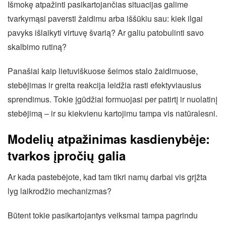
Išmokę atpažinti pasikartojančias situacijas galime
tvarkymąsi paversti žaidimu arba iššūkiu sau: kiek ilgai
pavyks išlaikyti virtuvę švarią? Ar galiu patobulinti savo
skalbimo rutiną?
Panašiai kaip lietuviškuose šeimos stalo žaidimuose,
stebėjimas ir greita reakcija leidžia rasti efektyviausius
sprendimus. Tokie įgūdžiai formuojasi per patirtį ir nuolatinį
stebėjimą – ir su kiekvienu kartojimu tampa vis natūralesni.
Modelių atpažinimas kasdienybėje:
tvarkos įpročių galia
Ar kada pastebėjote, kad tam tikri namų darbai vis grįžta
lyg laikrodžio mechanizmas?
Būtent tokie pasikartojantys veiksmai tampa pagrindu