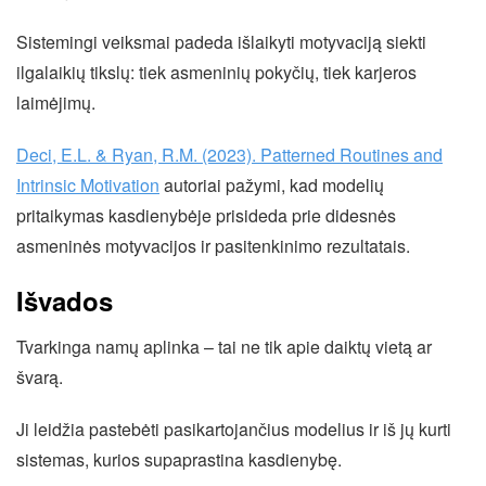
Sistemingi veiksmai padeda išlaikyti motyvaciją siekti
ilgalaikių tikslų: tiek asmeninių pokyčių, tiek karjeros
laimėjimų.
Deci, E.L. & Ryan, R.M. (2023). Patterned Routines and
Intrinsic Motivation
autoriai pažymi, kad modelių
pritaikymas kasdienybėje prisideda prie didesnės
asmeninės motyvacijos ir pasitenkinimo rezultatais.
Išvados
Tvarkinga namų aplinka – tai ne tik apie daiktų vietą ar
švarą.
Ji leidžia pastebėti pasikartojančius modelius ir iš jų kurti
sistemas, kurios supaprastina kasdienybę.