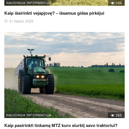
NAUDINGA INFORMACIJA
109
Kaip išsirinkti vejapjovę? – išsamus gidas pirkėjui
31 liepos, 2025
NAUDINGA INFORMACIJA
265
Kaip pasirinkti tinkamą MTZ kuro siurblį savo traktoriui?