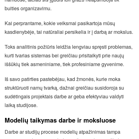
buities organizavimu.
Kai perprantame, kokie veiksmai pasikartoja mūsų
kasdienybėje, tai natūraliai persikelia ir į darbą ar mokslus.
Toks analitinis požiūris leidžia lengviau spręsti problemas,
kurti tvarias sistemas bei greičiau prisitaikyti prie naujų
iššūkių tiek asmeniniame, tiek profesiniame gyvenime.
Iš savo patirties pastebėjau, kad žmonės, kurie moka
struktūruoti namų tvarką, dažnai greičiau susidoroja su
sudėtingais projektais darbe ar geba efektyviau valdyti
laiką studijose.
Modelių taikymas darbe ir moksluose
Darbe ar studijų procese modelių atpažinimas tampa