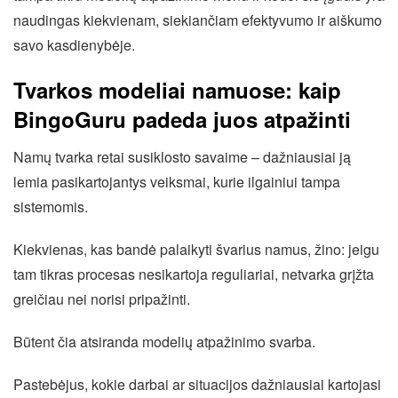
naudingas kiekvienam, siekiančiam efektyvumo ir aiškumo
savo kasdienybėje.
Tvarkos modeliai namuose: kaip
BingoGuru padeda juos atpažinti
Namų tvarka retai susiklosto savaime – dažniausiai ją
lemia pasikartojantys veiksmai, kurie ilgainiui tampa
sistemomis.
Kiekvienas, kas bandė palaikyti švarius namus, žino: jeigu
tam tikras procesas nesikartoja reguliariai, netvarka grįžta
greičiau nei norisi pripažinti.
Būtent čia atsiranda modelių atpažinimo svarba.
Pastebėjus, kokie darbai ar situacijos dažniausiai kartojasi