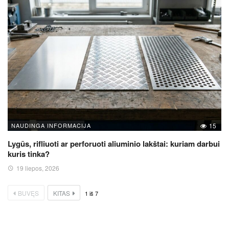
NAUDINGA INFORMACIJA
15
Lygūs, rifliuoti ar perforuoti aliuminio lakštai: kuriam darbui
kuris tinka?
19 liepos, 2026
BUVĘS
KITAS
1
iš
7