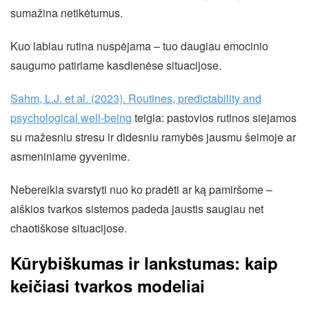
sumažina netikėtumus.
Kuo labiau rutina nuspėjama – tuo daugiau emocinio
saugumo patiriame kasdienėse situacijose.
Sahm, L.J. et al. (2023). Routines, predictability and
psychological well-being
teigia: pastovios rutinos siejamos
su mažesniu stresu ir didesniu ramybės jausmu šeimoje ar
asmeniniame gyvenime.
Nebereikia svarstyti nuo ko pradėti ar ką pamiršome –
aiškios tvarkos sistemos padeda jaustis saugiau net
chaotiškose situacijose.
Kūrybiškumas ir lankstumas: kaip
keičiasi tvarkos modeliai