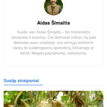
Aidas Šimaitis
Sveiki, esu Aidas Šimaitis – šio tinklaraščio
savasukis.lt autorius. Čia dalinuosi viskuo, ką pats
išbandau savo sodyboje: nuo pirmųjų sodinimo
darbų iki sudėtingesnių sprendimų šiltnamyje ar
darže. Mėgstu paprastumą, natūralumą.
Susiję straipsniai