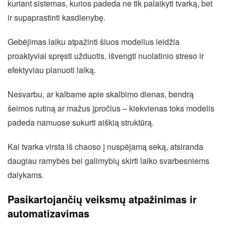
kuriant sistemas, kurios padeda ne tik palaikyti tvarką, bet
ir supaprastinti kasdienybę.
Gebėjimas laiku atpažinti šiuos modelius leidžia
proaktyviai spręsti užduotis, išvengti nuolatinio streso ir
efektyviau planuoti laiką.
Nesvarbu, ar kalbame apie skalbimo dienas, bendrą
šeimos rutiną ar mažus įpročius – kiekvienas toks modelis
padeda namuose sukurti aiškią struktūrą.
Kai tvarka virsta iš chaoso į nuspėjamą seką, atsiranda
daugiau ramybės bei galimybių skirti laiko svarbesniems
dalykams.
Pasikartojančių veiksmų atpažinimas ir
automatizavimas