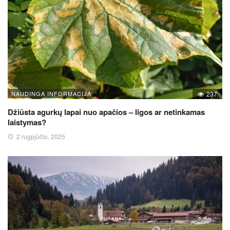
NAUDINGA INFORMACIJA
237
Džiūsta agurkų lapai nuo apačios – ligos ar netinkamas
laistymas?
2 rugpjūčio, 2025