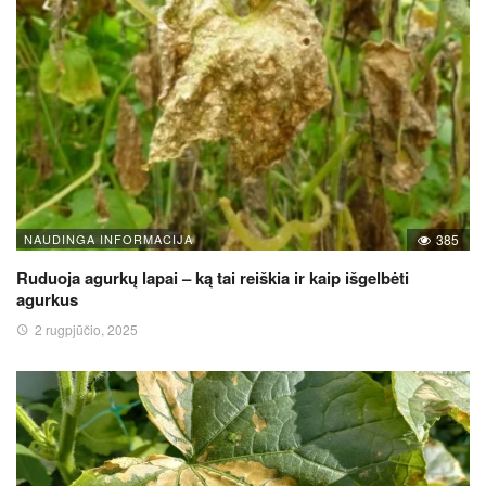
NAUDINGA INFORMACIJA
385
Ruduoja agurkų lapai – ką tai reiškia ir kaip išgelbėti
agurkus
2 rugpjūčio, 2025