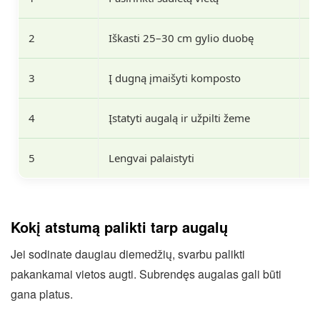
2
Iškasti 25–30 cm gylio duobę
Su
3
Į dugną įmaišyti komposto
P
4
Įstatyti augalą ir užpilti žeme
Ša
5
Lengvai palaistyti
Pa
Kokį atstumą palikti tarp augalų
Jei sodinate daugiau diemedžių, svarbu palikti
pakankamai vietos augti. Subrendęs augalas gali būti
gana platus.