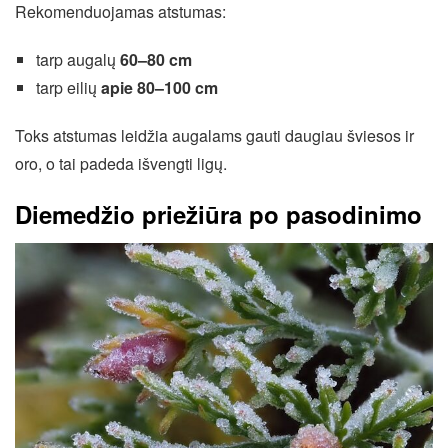
Rekomenduojamas atstumas:
tarp augalų
60–80 cm
tarp eilių
apie 80–100 cm
Toks atstumas leidžia augalams gauti daugiau šviesos ir
oro, o tai padeda išvengti ligų.
Diemedžio priežiūra po pasodinimo