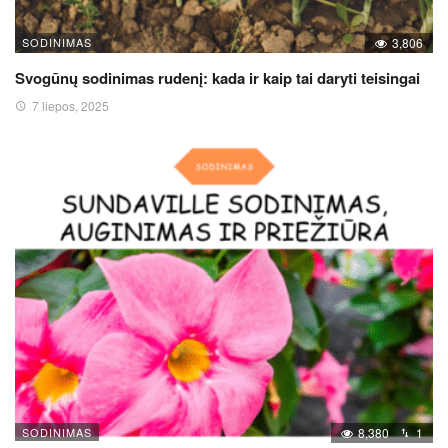
SODINIMAS
3,806
Svogūnų sodinimas rudenį: kada ir kaip tai daryti teisingai
7 liepos, 2025
SODINIMAS
8,380
1