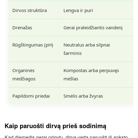
Dirvos struktūra
Lengva ir puri
Drenažas
Gerai praleidžiantis vandenį
Rūgštingumas (pH)
Neutralus arba silpnai
šarminis
Organinės
Kompostas arba perpuvęs
medžiagos
mėšlas
Papildomi priedai
Smėlis arba žvyras
Kaip paruošti dirvą prieš sodinimą
Kad diemedis gerai prigytų, dirvą verta paruošti iš anksto.