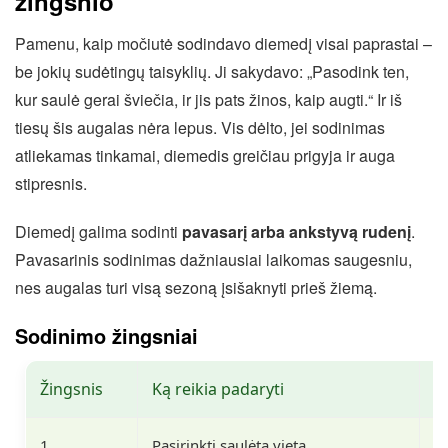
žingsnio
Pamenu, kaip močiutė sodindavo diemedį visai paprastai –
be jokių sudėtingų taisyklių. Ji sakydavo: „Pasodink ten,
kur saulė gerai šviečia, ir jis pats žinos, kaip augti.“ Ir iš
tiesų šis augalas nėra lepus. Vis dėlto, jei sodinimas
atliekamas tinkamai, diemedis greičiau prigyja ir auga
stipresnis.
Diemedį galima sodinti
pavasarį arba ankstyvą rudenį
.
Pavasarinis sodinimas dažniausiai laikomas saugesniu,
nes augalas turi visą sezoną įsišaknyti prieš žiemą.
Sodinimo žingsniai
Žingsnis
Ką reikia padaryti
K
1
Pasirinkti saulėtą vietą
D