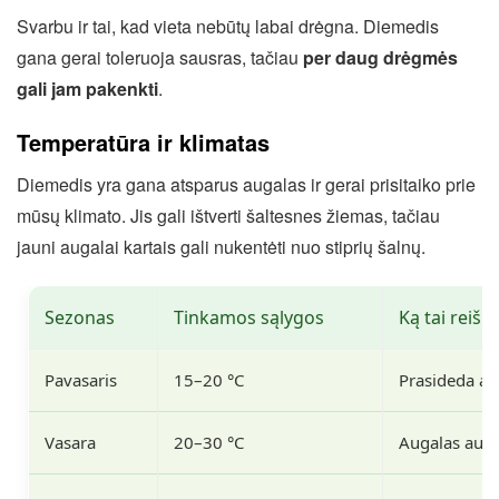
Svarbu ir tai, kad vieta nebūtų labai drėgna. Diemedis
gana gerai toleruoja sausras, tačiau
per daug drėgmės
gali jam pakenkti
.
Temperatūra ir klimatas
Diemedis yra gana atsparus augalas ir gerai prisitaiko prie
mūsų klimato. Jis gali ištverti šaltesnes žiemas, tačiau
jauni augalai kartais gali nukentėti nuo stiprių šalnų.
Sezonas
Tinkamos sąlygos
Ką tai reišk
Pavasaris
15–20 °C
Prasideda a
Vasara
20–30 °C
Augalas auga 