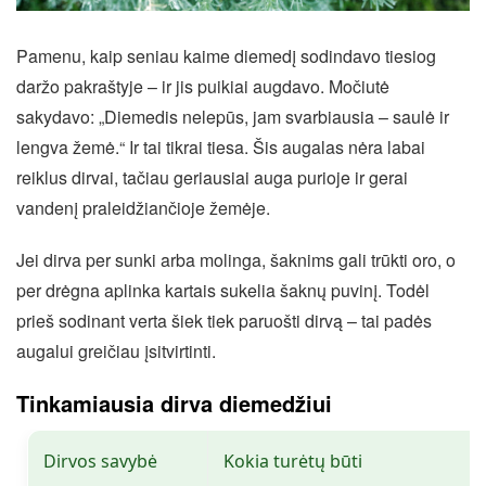
Pamenu, kaip seniau kaime diemedį sodindavo tiesiog
daržo pakraštyje – ir jis puikiai augdavo. Močiutė
sakydavo: „Diemedis nelepūs, jam svarbiausia – saulė ir
lengva žemė.“ Ir tai tikrai tiesa. Šis augalas nėra labai
reiklus dirvai, tačiau geriausiai auga purioje ir gerai
vandenį praleidžiančioje žemėje.
Jei dirva per sunki arba molinga, šaknims gali trūkti oro, o
per drėgna aplinka kartais sukelia šaknų puvinį. Todėl
prieš sodinant verta šiek tiek paruošti dirvą – tai padės
augalui greičiau įsitvirtinti.
Tinkamiausia dirva diemedžiui
Dirvos savybė
Kokia turėtų būti