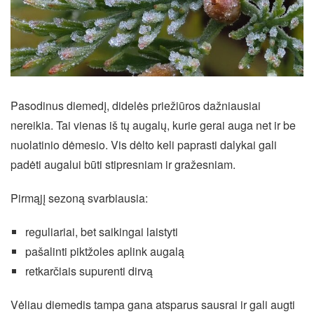
Pasodinus diemedį, didelės priežiūros dažniausiai
nereikia. Tai vienas iš tų augalų, kurie gerai auga net ir be
nuolatinio dėmesio. Vis dėlto keli paprasti dalykai gali
padėti augalui būti stipresniam ir gražesniam.
Pirmąjį sezoną svarbiausia:
reguliariai, bet saikingai laistyti
pašalinti piktžoles aplink augalą
retkarčiais supurenti dirvą
Vėliau diemedis tampa gana atsparus sausrai ir gali augti