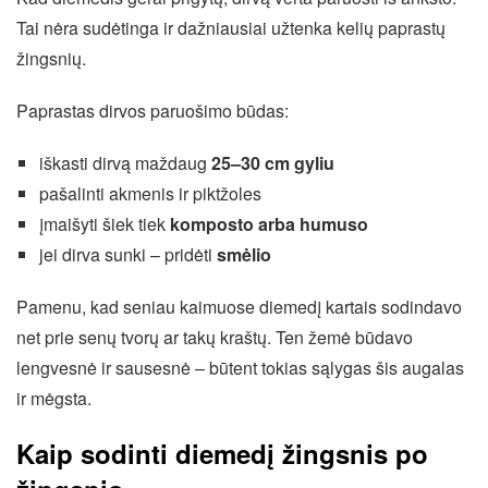
Tai nėra sudėtinga ir dažniausiai užtenka kelių paprastų
žingsnių.
Paprastas dirvos paruošimo būdas:
iškasti dirvą maždaug
25–30 cm gyliu
pašalinti akmenis ir piktžoles
įmaišyti šiek tiek
komposto arba humuso
jei dirva sunki – pridėti
smėlio
Pamenu, kad seniau kaimuose diemedį kartais sodindavo
net prie senų tvorų ar takų kraštų. Ten žemė būdavo
lengvesnė ir sausesnė – būtent tokias sąlygas šis augalas
ir mėgsta.
Kaip sodinti diemedį žingsnis po