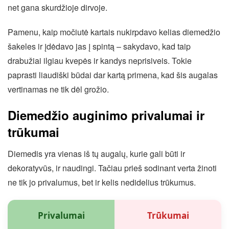
net gana skurdžioje dirvoje.
Pamenu, kaip močiutė kartais nukirpdavo kelias diemedžio
šakeles ir įdėdavo jas į spintą – sakydavo, kad taip
drabužiai ilgiau kvepės ir kandys neprisiveis. Tokie
paprasti liaudiški būdai dar kartą primena, kad šis augalas
vertinamas ne tik dėl grožio.
Diemedžio auginimo privalumai ir
trūkumai
Diemedis yra vienas iš tų augalų, kurie gali būti ir
dekoratyvūs, ir naudingi. Tačiau prieš sodinant verta žinoti
ne tik jo privalumus, bet ir kelis nedidelius trūkumus.
Privalumai
Trūkumai