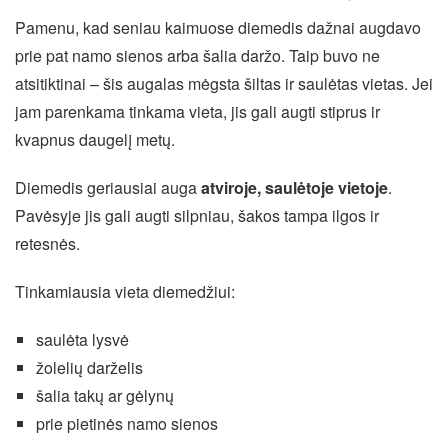
Pamenu, kad seniau kaimuose diemedis dažnai augdavo
prie pat namo sienos arba šalia daržo. Taip buvo ne
atsitiktinai – šis augalas mėgsta šiltas ir saulėtas vietas. Jei
jam parenkama tinkama vieta, jis gali augti stiprus ir
kvapnus daugelį metų.
Diemedis geriausiai auga
atviroje, saulėtoje vietoje
.
Pavėsyje jis gali augti silpniau, šakos tampa ilgos ir
retesnės.
Tinkamiausia vieta diemedžiui:
saulėta lysvė
žolelių darželis
šalia takų ar gėlynų
prie pietinės namo sienos