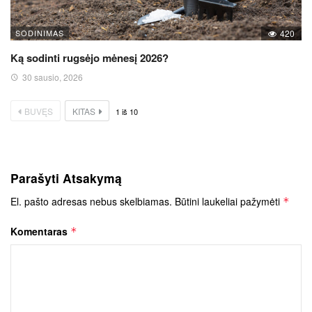
SODINIMAS
420
Ką sodinti rugsėjo mėnesį 2026?
30 sausio, 2026
BUVĘS
KITAS
1
iš
10
Parašyti Atsakymą
El. pašto adresas nebus skelbiamas.
Būtini laukeliai pažymėti
*
Komentaras
*