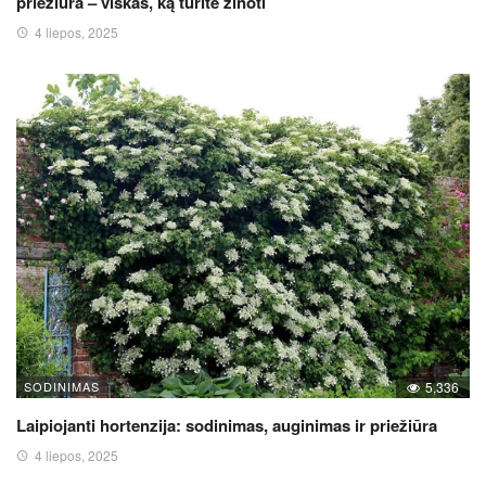
priežiūra – viskas, ką turite žinoti
4 liepos, 2025
SODINIMAS
5,336
Laipiojanti hortenzija: sodinimas, auginimas ir priežiūra
4 liepos, 2025