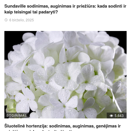
Sundaville sodinimas, auginimas ir priežiūra: kada sodinti ir
kaip teisingai tai padaryti?
6 birželio, 2025
SODINIMAS
5,643
Šluotelinė hortenzija: sodinimas, auginimas, genėjimas ir