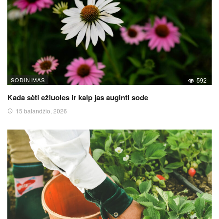
SODINIMAS
592
Kada sėti ežiuoles ir kaip jas auginti sode
15 balandžio, 2026