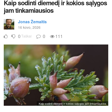
Kaip sodinti diemedį ir kokios sąlygos
jam tinkamiausios
Jonas Žemaitis
16 kovo, 2026
0
0
111
Taškai
Kaip sodinti diemedį ir kokios sąlygos jam tinkamiausios