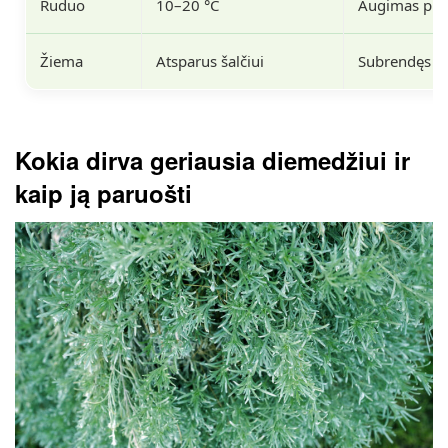
Ruduo
10–20 °C
Augimas prad
Žiema
Atsparus šalčiui
Subrendęs au
Kokia dirva geriausia diemedžiui ir
kaip ją paruošti