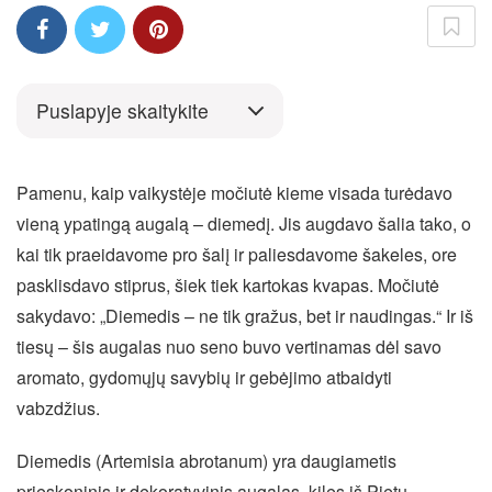
Puslapyje skaitykite
Pamenu, kaip vaikystėje močiutė kieme visada turėdavo
vieną ypatingą augalą – diemedį. Jis augdavo šalia tako, o
kai tik praeidavome pro šalį ir paliesdavome šakeles, ore
pasklisdavo stiprus, šiek tiek kartokas kvapas. Močiutė
sakydavo: „Diemedis – ne tik gražus, bet ir naudingas.“ Ir iš
tiesų – šis augalas nuo seno buvo vertinamas dėl savo
aromato, gydomųjų savybių ir gebėjimo atbaidyti
vabzdžius.
Diemedis (Artemisia abrotanum) yra daugiametis
prieskoninis ir dekoratyvinis augalas, kilęs iš Pietų