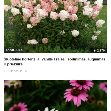
SODINIMAS
2,179
Šluotelinė hortenzija ‘Vanille Fraise’: sodinimas, auginimas
ir priežiūra
9 liepos, 2025