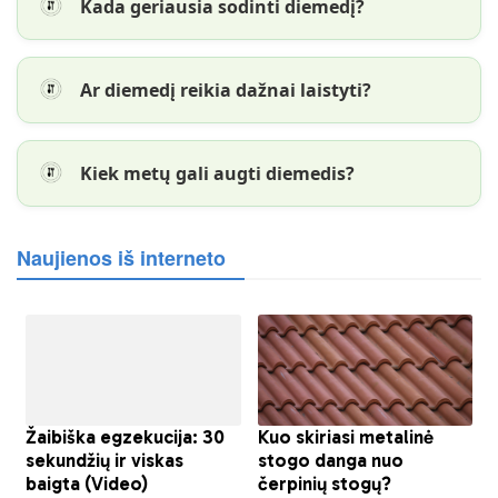
Kada geriausia sodinti diemedį?
Ar diemedį reikia dažnai laistyti?
Kiek metų gali augti diemedis?
Naujienos iš interneto