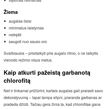
tręšimas retinamas
Žiema
augalas ilsisi
minimalus laistymas
netręšti
saugoti nuo sauso oro
Svarbiausia – prisitaikyti prie augalo ritmo, o ne laikytis
vienodo režimo visus metus.
Kaip atkurti pažeistą garbanotą
chlorofitą
Net ir tinkamai prižiūrint, kartais augalas gali prarasti savo
dekoratyvumą – lapai tampa silpni, praranda garbanas ar
pradeda džiūti. Tačiau gera žinia ta, kad chlorofitas gana