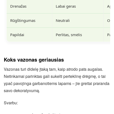
Drenažas
Labai geras
Aps
Rūgštingumas
Neutrali
Opt
Papildai
Perlitas, smėlis
Pag
Koks vazonas geriausias
Vazonas turi didelę įtaką tam, kaip atrodo pats augalas.
Netinkamai parinktas gali sukelti perteklinę drėgmę, o tai
ypač pavojinga garbanotiems lapams – jie greitai praranda
savo dekoratyvumą.
Svarbu: