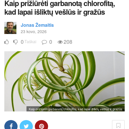
Kaip prižiūrėti garbanotą chlorofitą,
kad lapai išliktų vešlūs ir gražūs
Jonas Žemaitis
23 kovo, 2026
0
0
208
Taškai
Kaip prižiūrėti garbanotą chlorofitą, kad lapai išliktų vešlūs ir gražūs