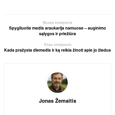
Buvęs straipsnis
Spygliuotis medis araukarija namuose – auginimo
sąlygos ir priežiūra
Kitas straipsnis
Kada pražysta diemedis ir ką reikia žinoti apie jo žiedus
Jonas Žemaitis