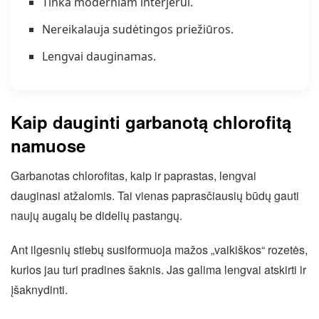
Tinka moderniam interjerui.
Nereikalauja sudėtingos priežiūros.
Lengvai dauginamas.
Kaip dauginti garbanotą chlorofitą
namuose
Garbanotas chlorofitas, kaip ir paprastas, lengvai
dauginasi atžalomis. Tai vienas paprasčiausių būdų gauti
naujų augalų be didelių pastangų.
Ant ilgesnių stiebų susiformuoja mažos „vaikiškos“ rozetės,
kurios jau turi pradines šaknis. Jas galima lengvai atskirti ir
įšaknydinti.