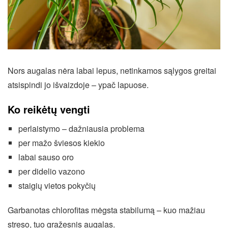
Nors augalas nėra labai lepus, netinkamos sąlygos greitai
atsispindi jo išvaizdoje – ypač lapuose.
Ko reikėtų vengti
perlaistymo – dažniausia problema
per mažo šviesos kiekio
labai sauso oro
per didelio vazono
staigių vietos pokyčių
Garbanotas chlorofitas mėgsta stabilumą – kuo mažiau
streso, tuo gražesnis augalas.