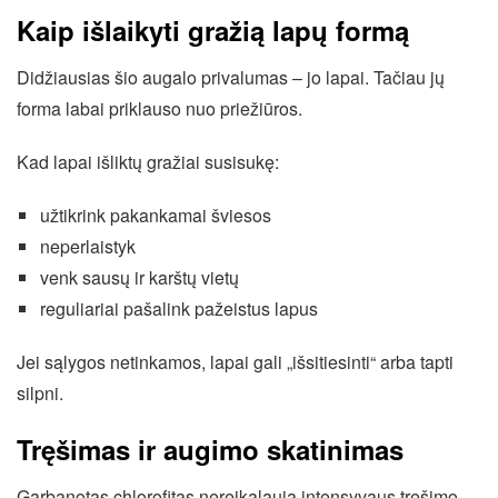
Kaip išlaikyti gražią lapų formą
Didžiausias šio augalo privalumas – jo lapai. Tačiau jų
forma labai priklauso nuo priežiūros.
Kad lapai išliktų gražiai susisukę:
užtikrink pakankamai šviesos
neperlaistyk
venk sausų ir karštų vietų
reguliariai pašalink pažeistus lapus
Jei sąlygos netinkamos, lapai gali „išsitiesinti“ arba tapti
silpni.
Tręšimas ir augimo skatinimas
Garbanotas chlorofitas nereikalauja intensyvaus tręšimo,