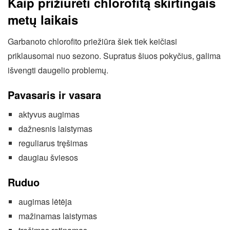
Kaip prižiūrėti chlorofitą skirtingais
metų laikais
Garbanoto chlorofito priežiūra šiek tiek keičiasi
priklausomai nuo sezono. Supratus šiuos pokyčius, galima
išvengti daugelio problemų.
Pavasaris ir vasara
aktyvus augimas
dažnesnis laistymas
reguliarus tręšimas
daugiau šviesos
Ruduo
augimas lėtėja
mažinamas laistymas