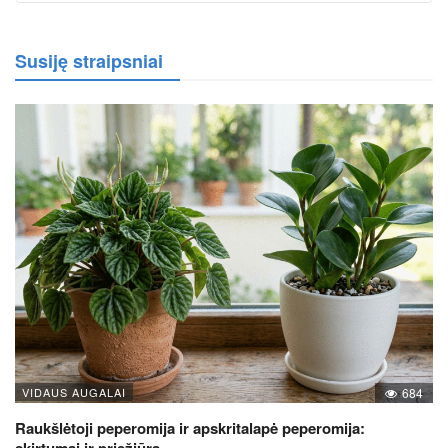
Susiję straipsniai
VIDAUS AUGALAI
684
Raukšlėtoji peperomija ir apskritalapė peperomija:
skirtumai ir priežiūra