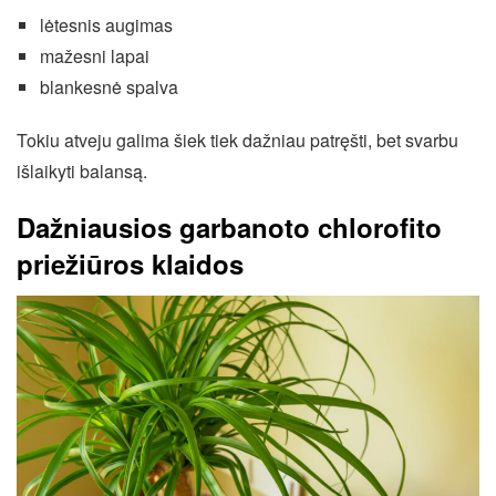
lėtesnis augimas
mažesni lapai
blankesnė spalva
Tokiu atveju galima šiek tiek dažniau patręšti, bet svarbu
išlaikyti balansą.
Dažniausios garbanoto chlorofito
priežiūros klaidos