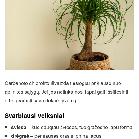
Garbanoto chlorofito išvaizda tiesiogiai priklauso nuo
aplinkos sąlygų. Jei jos netinkamos, lapai gali išsitiesinti
arba prarasti savo dekoratyvumą.
Svarbiausi veiksniai
šviesa
– kuo daugiau šviesos, tuo gražesnė lapų forma
drėgmė
– per sausas oras silpnina lapus