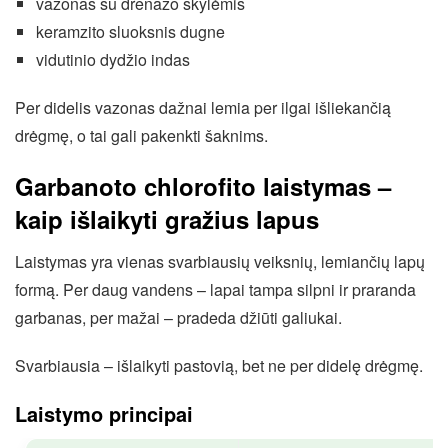
vazonas su drenažo skylėmis
keramzito sluoksnis dugne
vidutinio dydžio indas
Per didelis vazonas dažnai lemia per ilgai išliekančią
drėgmę, o tai gali pakenkti šaknims.
Garbanoto chlorofito laistymas –
kaip išlaikyti gražius lapus
Laistymas yra vienas svarbiausių veiksnių, lemiančių lapų
formą. Per daug vandens – lapai tampa silpni ir praranda
garbanas, per mažai – pradeda džiūti galiukai.
Svarbiausia – išlaikyti pastovią, bet ne per didelę drėgmę.
Laistymo principai