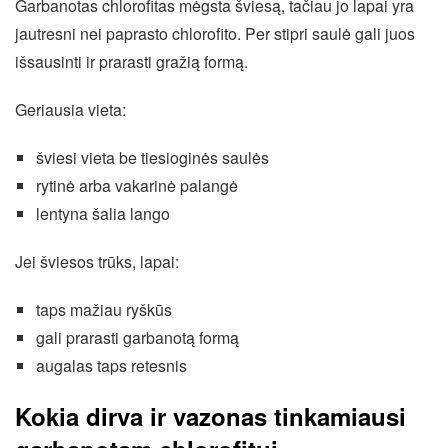
Garbanotas chlorofitas mėgsta šviesą, tačiau jo lapai yra
jautresni nei paprasto chlorofito. Per stipri saulė gali juos
išsausinti ir prarasti gražią formą.
Geriausia vieta:
šviesi vieta be tiesioginės saulės
rytinė arba vakarinė palangė
lentyna šalia lango
Jei šviesos trūks, lapai:
taps mažiau ryškūs
gali prarasti garbanotą formą
augalas taps retesnis
Kokia dirva ir vazonas tinkamiausi