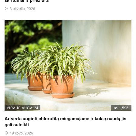
3 birželio, 2026
VIDAUS AUGALAI
1,595
Ar verta auginti chlorofitą miegamajame ir kokią naudą jis
gali suteikti
19 kovo, 2026