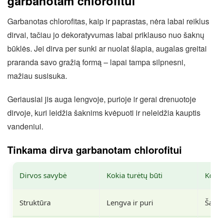
garbanotam chlorofitui
Garbanotas chlorofitas, kaip ir paprastas, nėra labai reiklus
dirvai, tačiau jo dekoratyvumas labai priklauso nuo šaknų
būklės. Jei dirva per sunki ar nuolat šlapia, augalas greitai
praranda savo gražią formą – lapai tampa silpnesni,
mažiau susisuka.
Geriausiai jis auga lengvoje, purioje ir gerai drenuotoje
dirvoje, kuri leidžia šaknims kvėpuoti ir neleidžia kauptis
vandeniui.
Tinkama dirva garbanotam chlorofitui
Dirvos savybė
Kokia turėtų būti
Kod
Struktūra
Lengva ir puri
Šak