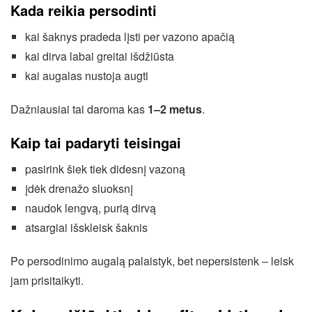
Kada reikia persodinti
kai šaknys pradeda lįsti per vazono apačią
kai dirva labai greitai išdžiūsta
kai augalas nustoja augti
Dažniausiai tai daroma kas
1–2 metus
.
Kaip tai padaryti teisingai
pasirink šiek tiek didesnį vazoną
įdėk drenažo sluoksnį
naudok lengvą, purią dirvą
atsargiai išskleisk šaknis
Po persodinimo augalą palaistyk, bet nepersistenk – leisk
jam prisitaikyti.