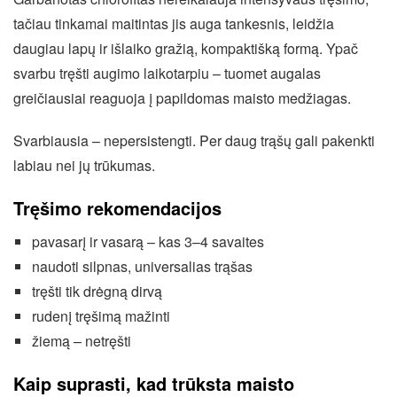
tačiau tinkamai maitintas jis auga tankesnis, leidžia
daugiau lapų ir išlaiko gražią, kompaktišką formą. Ypač
svarbu tręšti augimo laikotarpiu – tuomet augalas
greičiausiai reaguoja į papildomas maisto medžiagas.
Svarbiausia – nepersistengti. Per daug trąšų gali pakenkti
labiau nei jų trūkumas.
Tręšimo rekomendacijos
pavasarį ir vasarą – kas 3–4 savaites
naudoti silpnas, universalias trąšas
tręšti tik drėgną dirvą
rudenį tręšimą mažinti
žiemą – netręšti
Kaip suprasti, kad trūksta maisto