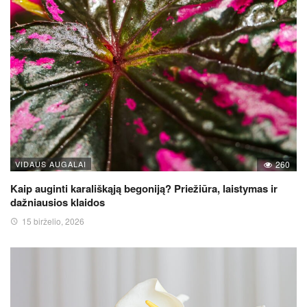
VIDAUS AUGALAI
260
Kaip auginti karališkąją begoniją? Priežiūra, laistymas ir
dažniausios klaidos
15 birželio, 2026