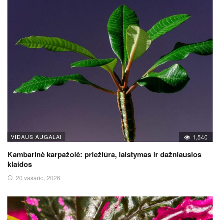
VIDAUS AUGALAI
1,540
Kambarinė karpažolė: priežiūra, laistymas ir dažniausios
klaidos
20 vasario, 2026