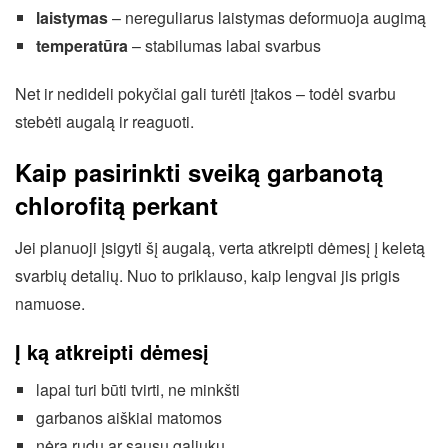
laistymas
– nereguliarus laistymas deformuoja augimą
temperatūra
– stabilumas labai svarbus
Net ir nedideli pokyčiai gali turėti įtakos – todėl svarbu
stebėti augalą ir reaguoti.
Kaip pasirinkti sveiką garbanotą
chlorofitą perkant
Jei planuoji įsigyti šį augalą, verta atkreipti dėmesį į keletą
svarbių detalių. Nuo to priklauso, kaip lengvai jis prigis
namuose.
Į ką atkreipti dėmesį
lapai turi būti tvirti, ne minkšti
garbanos aiškiai matomos
nėra rudų ar sausų galiukų