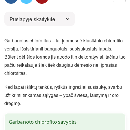
Puslapyje skaitykite
Garbanotas chlorofitas – tai įdomesnė klasikinio chlorofito
versija, išsiskirianti banguotais, susisukusiais lapais.
Būtent dėl šios formos jis atrodo itin dekoratyviai, tačiau tuo
pačiu reikalauja šiek tiek daugiau dėmesio nei įprastas
chlorofitas.
Kad lapai išliktų tankūs, ryškūs ir gražiai susisukę, svarbu
užtikrinti tinkamas sąlygas – ypač šviesą, laistymą ir oro
drėgmę.
Garbanoto chlorofito savybės