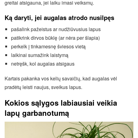
greitai atsigauna, jei laiku imasi veiksmų.
Ką daryti, jei augalas atrodo nusilpęs
pašalink pažeistus ar nudžiūvusius lapus
patikrink dirvos būklę (ar nėra per šlapia)
perkelk į tinkamesnę šviesos vietą
laikinai sumažink laistymą
netręšk, kol augalas atsigaus
Kartais pakanka vos kelių savaičių, kad augalas vėl
pradėtų leisti naujus, sveikus lapus.
Kokios sąlygos labiausiai veikia
lapų garbanotumą