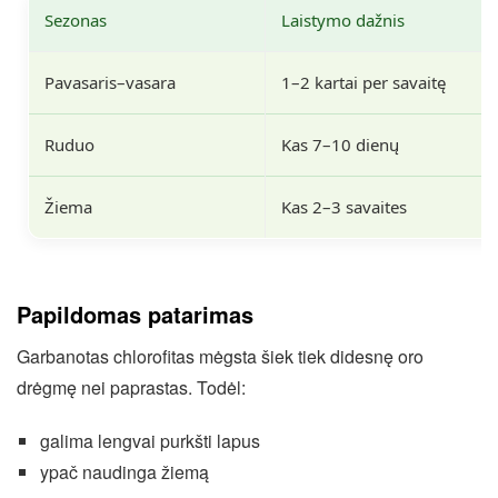
Sezonas
Laistymo dažnis
Pavasaris–vasara
1–2 kartai per savaitę
Ruduo
Kas 7–10 dienų
Žiema
Kas 2–3 savaites
Papildomas patarimas
Garbanotas chlorofitas mėgsta šiek tiek didesnę oro
drėgmę nei paprastas. Todėl:
galima lengvai purkšti lapus
ypač naudinga žiemą