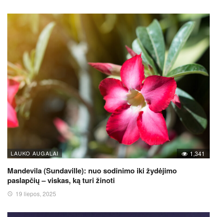
LAUKO AUGALAI
1,341
Mandevila (Sundaville): nuo sodinimo iki žydėjimo
paslapčių – viskas, ką turi žinoti
19 liepos, 2025