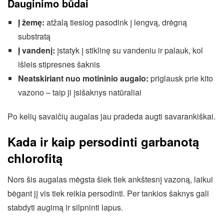
Dauginimo būdai
Į žemę:
atžalą tiesiog pasodink į lengvą, drėgną
substratą
Į vandenį:
įstatyk į stiklinę su vandeniu ir palauk, kol
išleis stipresnes šaknis
Neatskiriant nuo motininio augalo:
priglausk prie kito
vazono – taip ji įsišaknys natūraliai
Po kelių savaičių augalas jau pradeda augti savarankiškai.
Kada ir kaip persodinti garbanotą
chlorofitą
Nors šis augalas mėgsta šiek tiek ankštesnį vazoną, laikui
bėgant jį vis tiek reikia persodinti. Per tankios šaknys gali
stabdyti augimą ir silpninti lapus.