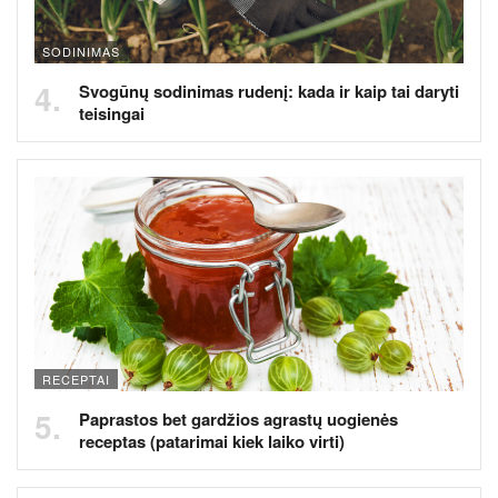
SODINIMAS
Svogūnų sodinimas rudenį: kada ir kaip tai daryti
teisingai
RECEPTAI
Paprastos bet gardžios agrastų uogienės
receptas (patarimai kiek laiko virti)