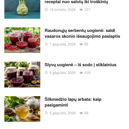
receptai nuo salotų iki troškinių
18 birželio, 2026
107
Raudonųjų serbentų uogienė: saldi
vasaros skonio išsaugojimo paslaptis
7 gegužės, 2026
85
Slyvų uogienė – iš sodo į stiklainius
5 gegužės, 2026
109
Šilkmedžio lapų arbata: kaip
pasigaminti
5 gegužės, 2026
59