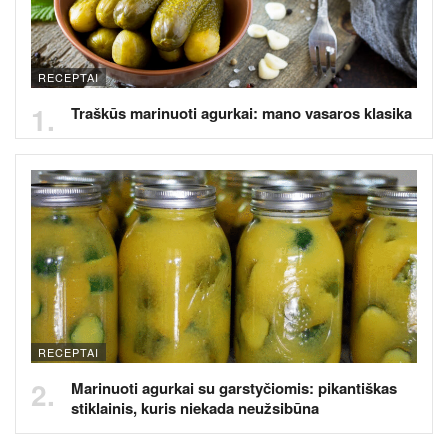
RECEPTAI
Traškūs marinuoti agurkai: mano vasaros klasika
RECEPTAI
Marinuoti agurkai su garstyčiomis: pikantiškas
stiklainis, kuris niekada neužsibūna