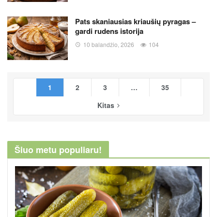
Pats skaniausias kriaušių pyragas –
gardi rudens istorija
10 balandžio, 2026
104
1
2
3
…
35
Kitas
Šiuo metu populiaru!