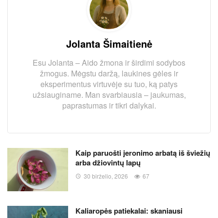
Jolanta Šimaitienė
Esu Jolanta – Aido žmona ir širdimi sodybos
žmogus. Mėgstu daržą, laukines gėles ir
eksperimentus virtuvėje su tuo, ką patys
užsiauginame. Man svarbiausia – jaukumas,
paprastumas ir tikri dalykai.
Kaip paruošti jeronimo arbatą iš šviežių
arba džiovintų lapų
30 birželio, 2026
67
Kaliaropės patiekalai: skaniausi