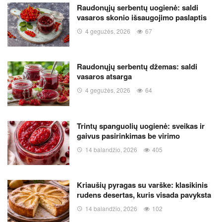
Raudonųjų serbentų uogienė: saldi
vasaros skonio išsaugojimo paslaptis
4 gegužės, 2026
67
Raudonųjų serbentų džemas: saldi
vasaros atsarga
4 gegužės, 2026
64
Trintų spanguolių uogienė: sveikas ir
gaivus pasirinkimas be virimo
14 balandžio, 2026
405
Kriaušių pyragas su varške: klasikinis
rudens desertas, kuris visada pavyksta
14 balandžio, 2026
102