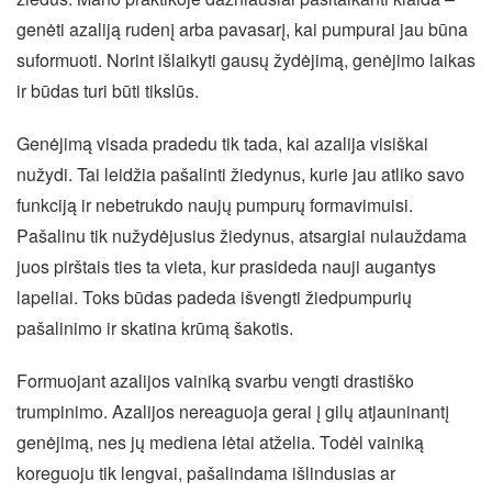
genėti azaliją rudenį arba pavasarį, kai pumpurai jau būna
suformuoti. Norint išlaikyti gausų žydėjimą, genėjimo laikas
ir būdas turi būti tikslūs.
Genėjimą visada pradedu tik tada, kai azalija visiškai
nužydi. Tai leidžia pašalinti žiedynus, kurie jau atliko savo
funkciją ir nebetrukdo naujų pumpurų formavimuisi.
Pašalinu tik nužydėjusius žiedynus, atsargiai nulauždama
juos pirštais ties ta vieta, kur prasideda nauji augantys
lapeliai. Toks būdas padeda išvengti žiedpumpurių
pašalinimo ir skatina krūmą šakotis.
Formuojant azalijos vainiką svarbu vengti drastiško
trumpinimo. Azalijos nereaguoja gerai į gilų atjauninantį
genėjimą, nes jų mediena lėtai atželia. Todėl vainiką
koreguoju tik lengvai, pašalindama išlindusias ar