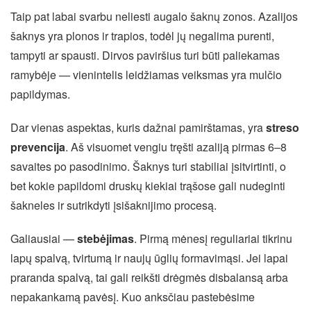
Taip pat labai svarbu neliesti augalo šaknų zonos. Azalijos
šaknys yra plonos ir trapios, todėl jų negalima purenti,
tampyti ar spausti. Dirvos paviršius turi būti paliekamas
ramybėje — vienintelis leidžiamas veiksmas yra mulčio
papildymas.
Dar vienas aspektas, kuris dažnai pamirštamas, yra
streso
prevencija
. Aš visuomet vengiu tręšti azaliją pirmas 6–8
savaites po pasodinimo. Šaknys turi stabiliai įsitvirtinti, o
bet kokie papildomi druskų kiekiai trąšose gali nudeginti
šakneles ir sutrikdyti įsišaknijimo procesą.
Galiausiai —
stebėjimas
. Pirmą mėnesį reguliariai tikrinu
lapų spalvą, tvirtumą ir naujų ūglių formavimąsi. Jei lapai
praranda spalvą, tai gali reikšti drėgmės disbalansą arba
nepakankamą pavėsį. Kuo anksčiau pastebėsime