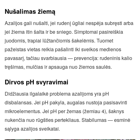
Nušalimas žiemą
Azalijos gali nušalti, jei rudenį ūgliai nespėja subręsti arba
jei žiema itin šalta ir be sniego. Simptomai pasireiškia
juodomis, trapiai lūžtančiomis šakelėmis. Tuomet
pažeistas vietas reikia pašalinti iki sveikos medienos
pavasarį, tačiau svarbiausia — prevencija: rudeninis kalio
tręšimas, mulčias ir apsauga nuo žiemos saulės.
Dirvos pH svyravimai
Didžiausia ilgalaikė problema azalijoms yra pH
disbalansas. Jei pH pakyla, augalas nustoja pasisavinti
mikroelementus. Jei pH per žemas (žemiau 4), šaknys
nukenčia nuo rūgšties pertekliaus. Stabilumas — esminė
sąlyga azalijos sveikatai.