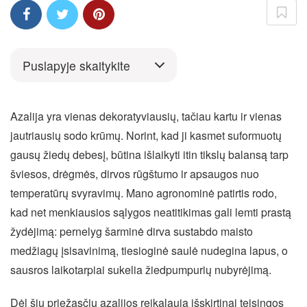
Puslapyje skaitykite
Azalija yra vienas dekoratyviausių, tačiau kartu ir vienas
jautriausių sodo krūmų. Norint, kad ji kasmet suformuotų
gausų žiedų debesį, būtina išlaikyti itin tikslų balansą tarp
šviesos, drėgmės, dirvos rūgštumo ir apsaugos nuo
temperatūrų svyravimų. Mano agronominė patirtis rodo,
kad net menkiausios sąlygos neatitikimas gali lemti prastą
žydėjimą: pernelyg šarminė dirva sustabdo maisto
medžiagų įsisavinimą, tiesioginė saulė nudegina lapus, o
sausros laikotarpiai sukelia žiedpumpurių nubyrėjimą.
Dėl šių priežasčių azalijos reikalauja išskirtinai teisingos