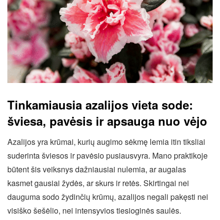
Tinkamiausia azalijos vieta sode:
šviesa, pavėsis ir apsauga nuo vėjo
Azalijos yra krūmai, kurių augimo sėkmę lemia itin tiksliai
suderinta šviesos ir pavėsio pusiausvyra. Mano praktikoje
būtent šis veiksnys dažniausiai nulemia, ar augalas
kasmet gausiai žydės, ar skurs ir retės. Skirtingai nei
dauguma sodo žydinčių krūmų, azalijos negali pakęsti nei
visiško šešėlio, nei intensyvios tiesioginės saulės.