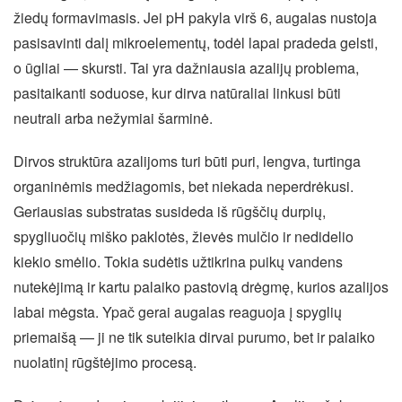
žiedų formavimasis. Jei pH pakyla virš 6, augalas nustoja
pasisavinti dalį mikroelementų, todėl lapai pradeda gelsti,
o ūgliai — skursti. Tai yra dažniausia azalijų problema,
pasitaikanti soduose, kur dirva natūraliai linkusi būti
neutrali arba nežymiai šarminė.
Dirvos struktūra azalijoms turi būti puri, lengva, turtinga
organinėmis medžiagomis, bet niekada neperdrėkusi.
Geriausias substratas susideda iš rūgščių durpių,
spygliuočių miško paklotės, žievės mulčio ir nedidelio
kiekio smėlio. Tokia sudėtis užtikrina puikų vandens
nutekėjimą ir kartu palaiko pastovią drėgmę, kurios azalijos
labai mėgsta. Ypač gerai augalas reaguoja į spyglių
priemaišą — ji ne tik suteikia dirvai purumo, bet ir palaiko
nuolatinį rūgštėjimo procesą.