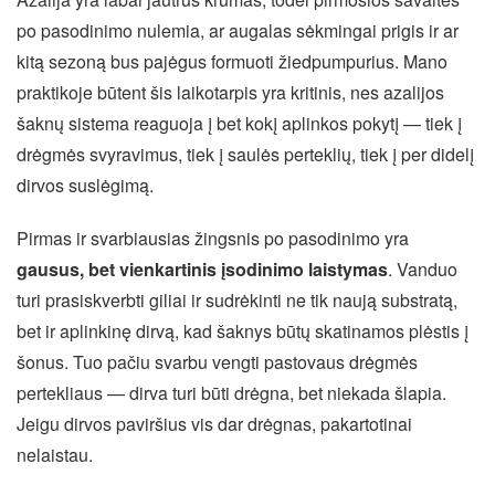
po pasodinimo nulemia, ar augalas sėkmingai prigis ir ar
kitą sezoną bus pajėgus formuoti žiedpumpurius. Mano
praktikoje būtent šis laikotarpis yra kritinis, nes azalijos
šaknų sistema reaguoja į bet kokį aplinkos pokytį — tiek į
drėgmės svyravimus, tiek į saulės perteklių, tiek į per didelį
dirvos suslėgimą.
Pirmas ir svarbiausias žingsnis po pasodinimo yra
gausus, bet vienkartinis įsodinimo laistymas
. Vanduo
turi prasiskverbti giliai ir sudrėkinti ne tik naują substratą,
bet ir aplinkinę dirvą, kad šaknys būtų skatinamos plėstis į
šonus. Tuo pačiu svarbu vengti pastovaus drėgmės
pertekliaus — dirva turi būti drėgna, bet niekada šlapia.
Jeigu dirvos paviršius vis dar drėgnas, pakartotinai
nelaistau.