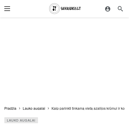
Pradžia
Lauko augalai
Kaip parinkti tinkamą vietą azalijos krūmui ir kok
LAUKO AUGALAI