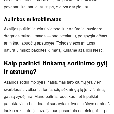
pavasarį, kai saulė jau stipri, o dirva dar įšalusi.
Aplinkos mikroklimatas
Azalijos puikiai jaučiasi vietose, kur natūraliai susidaro
drėgmės mikroklimatas — prie tvenkinių, po spygliuočiais
ar mišrių lapuočių apsuptyje. Tokios vietos imituoja
natūralų miško paklotės klimatą, kuriame azalijos klesti.
Kaip parinkti tinkamą sodinimo gylį
ir atstumą?
Azalijos sodinimo gylis ir atstumas tarp krūmų yra vieni
svarbiausių veiksnių, lemiančių sėkmingą jų įsitvirtinimą ir
gausų žydėjimą. Mano patirtis rodo, kad net ir puikiai
parinkta vieta bei idealiai sudarytas dirvos mišinys neatneš
laukto rezultato, jei azalija bus pasodinta neteisingai — per