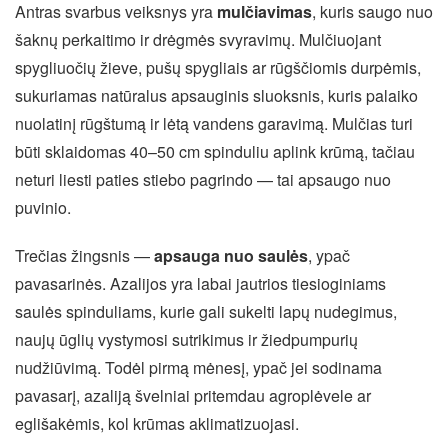
Antras svarbus veiksnys yra
mulčiavimas
, kuris saugo nuo
šaknų perkaitimo ir drėgmės svyravimų. Mulčiuojant
spygliuočių žieve, pušų spygliais ar rūgščiomis durpėmis,
sukuriamas natūralus apsauginis sluoksnis, kuris palaiko
nuolatinį rūgštumą ir lėtą vandens garavimą. Mulčias turi
būti sklaidomas 40–50 cm spinduliu aplink krūmą, tačiau
neturi liesti paties stiebo pagrindo — tai apsaugo nuo
puvinio.
Trečias žingsnis —
apsauga nuo saulės
, ypač
pavasarinės. Azalijos yra labai jautrios tiesioginiams
saulės spinduliams, kurie gali sukelti lapų nudegimus,
naujų ūglių vystymosi sutrikimus ir žiedpumpurių
nudžiūvimą. Todėl pirmą mėnesį, ypač jei sodinama
pavasarį, azaliją švelniai pritemdau agroplėvele ar
eglišakėmis, kol krūmas aklimatizuojasi.