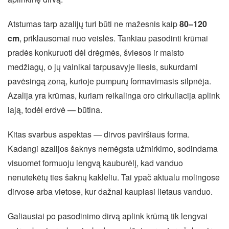
Atstumas tarp azalijų turi būti ne mažesnis kaip
80–120
cm
, priklausomai nuo veislės. Tankiau pasodinti krūmai
pradės konkuruoti dėl drėgmės, šviesos ir maisto
medžiagų, o jų vainikai tarpusavyje liesis, sukurdami
pavėsingą zoną, kurioje pumpurų formavimasis silpnėja.
Azalija yra krūmas, kuriam reikalinga oro cirkuliacija aplink
lają, todėl erdvė — būtina.
Kitas svarbus aspektas — dirvos paviršiaus forma.
Kadangi azalijos šaknys nemėgsta užmirkimo, sodindama
visuomet formuoju lengvą kauburėlį, kad vanduo
nenutekėtų ties šaknų kakleliu. Tai ypač aktualu molingose
dirvose arba vietose, kur dažnai kaupiasi lietaus vanduo.
Galiausiai po pasodinimo dirvą aplink krūmą tik lengvai