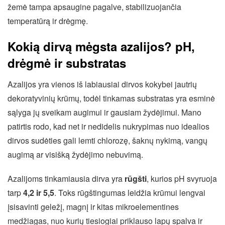
žemė tampa apsaugine pagalve, stabilizuojančia
temperatūrą ir drėgmę.
Kokią dirvą mėgsta azalijos? pH,
drėgmė ir substratas
Azalijos yra vienos iš labiausiai dirvos kokybei jautrių
dekoratyvinių krūmų, todėl tinkamas substratas yra esminė
sąlyga jų sveikam augimui ir gausiam žydėjimui. Mano
patirtis rodo, kad net ir nedidelis nukrypimas nuo idealios
dirvos sudėties gali lemti chlorozę, šaknų nykimą, vangų
augimą ar visišką žydėjimo nebuvimą.
Azalijoms tinkamiausia dirva yra
rūgšti
, kurios pH svyruoja
tarp
4,2 ir 5,5
. Toks rūgštingumas leidžia krūmui lengvai
įsisavinti geležį, magnį ir kitas mikroelementines
medžiagas, nuo kurių tiesiogiai priklauso lapų spalva ir