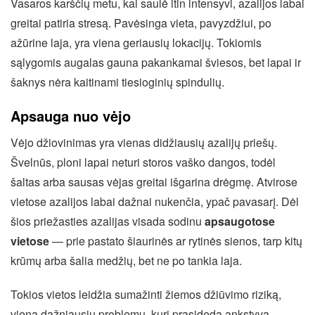
Vasaros karščių metu, kai saulė itin intensyvi, azalijos labai
greitai patiria stresą. Pavėsinga vieta, pavyzdžiui, po
ažūrine laja, yra viena geriausių lokacijų. Tokiomis
sąlygomis augalas gauna pakankamai šviesos, bet lapai ir
šaknys nėra kaitinami tiesioginių spindulių.
Apsauga nuo vėjo
Vėjo džiovinimas yra vienas didžiausių azalijų priešų.
Švelnūs, ploni lapai neturi storos vaško dangos, todėl
šaltas arba sausas vėjas greitai išgarina drėgmę. Atvirose
vietose azalijos labai dažnai nukenčia, ypač pavasarį. Dėl
šios priežasties azalijas visada sodinu
apsaugotose
vietose
— prie pastato šiaurinės ar rytinės sienos, tarp kitų
krūmų arba šalia medžių, bet ne po tankia laja.
Tokios vietos leidžia sumažinti žiemos džiūvimo riziką,
viena dažniausių problemų, kuri prasideda ankstyvą