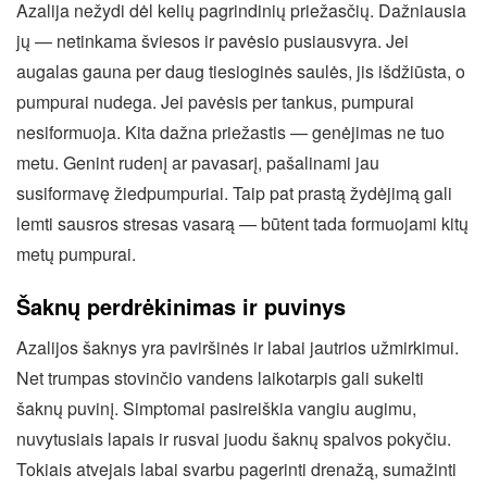
Azalija nežydi dėl kelių pagrindinių priežasčių. Dažniausia
jų — netinkama šviesos ir pavėsio pusiausvyra. Jei
augalas gauna per daug tiesioginės saulės, jis išdžiūsta, o
pumpurai nudega. Jei pavėsis per tankus, pumpurai
nesiformuoja. Kita dažna priežastis — genėjimas ne tuo
metu. Genint rudenį ar pavasarį, pašalinami jau
susiformavę žiedpumpuriai. Taip pat prastą žydėjimą gali
lemti sausros stresas vasarą — būtent tada formuojami kitų
metų pumpurai.
Šaknų perdrėkinimas ir puvinys
Azalijos šaknys yra paviršinės ir labai jautrios užmirkimui.
Net trumpas stovinčio vandens laikotarpis gali sukelti
šaknų puvinį. Simptomai pasireiškia vangiu augimu,
nuvytusiais lapais ir rusvai juodu šaknų spalvos pokyčiu.
Tokiais atvejais labai svarbu pagerinti drenažą, sumažinti