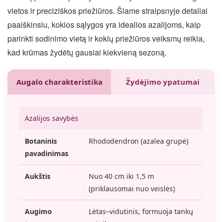
vietos ir preciziškos priežiūros. Šiame straipsnyje detaliai
paaiškinsiu, kokios sąlygos yra idealios azalijoms, kaip
parinkti sodinimo vietą ir kokių priežiūros veiksmų reikia,
kad krūmas žydėtų gausiai kiekvieną sezoną.
Augalo charakteristika
Žydėjimo ypatumai
Azalijos savybės
Botaninis
Rhododendron (azalea grupė)
pavadinimas
Aukštis
Nuo 40 cm iki 1,5 m
(priklausomai nuo veislės)
Augimo
Lėtas–vidutinis, formuoja tankų