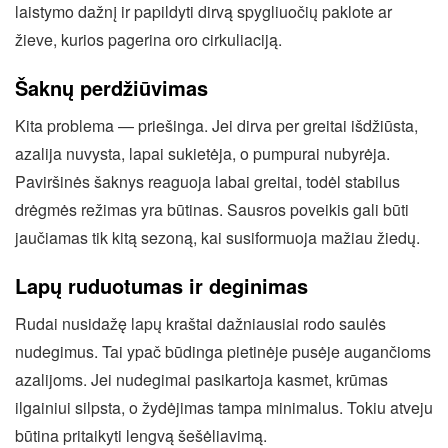
laistymo dažnį ir papildyti dirvą spygliuočių paklote ar
žieve, kurios pagerina oro cirkuliaciją.
Šaknų perdžiūvimas
Kita problema — priešinga. Jei dirva per greitai išdžiūsta,
azalija nuvysta, lapai sukietėja, o pumpurai nubyrėja.
Paviršinės šaknys reaguoja labai greitai, todėl stabilus
drėgmės režimas yra būtinas. Sausros poveikis gali būti
jaučiamas tik kitą sezoną, kai susiformuoja mažiau žiedų.
Lapų ruduotumas ir deginimas
Rudai nusidažę lapų kraštai dažniausiai rodo saulės
nudegimus. Tai ypač būdinga pietinėje pusėje augančioms
azalijoms. Jei nudegimai pasikartoja kasmet, krūmas
ilgainiui silpsta, o žydėjimas tampa minimalus. Tokiu atveju
būtina pritaikyti lengvą šešėliavimą.