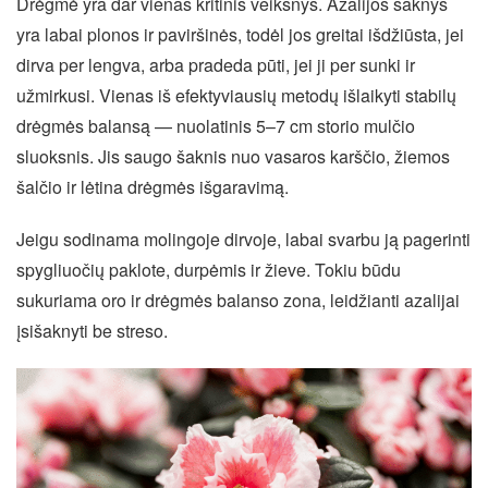
Drėgmė yra dar vienas kritinis veiksnys. Azalijos šaknys
yra labai plonos ir paviršinės, todėl jos greitai išdžiūsta, jei
dirva per lengva, arba pradeda pūti, jei ji per sunki ir
užmirkusi. Vienas iš efektyviausių metodų išlaikyti stabilų
drėgmės balansą — nuolatinis 5–7 cm storio mulčio
sluoksnis. Jis saugo šaknis nuo vasaros karščio, žiemos
šalčio ir lėtina drėgmės išgaravimą.
Jeigu sodinama molingoje dirvoje, labai svarbu ją pagerinti
spygliuočių paklote, durpėmis ir žieve. Tokiu būdu
sukuriama oro ir drėgmės balanso zona, leidžianti azalijai
įsišaknyti be streso.