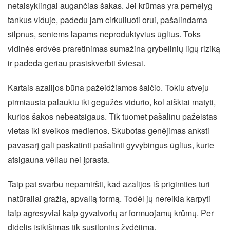
netaisyklingai augančias šakas. Jei krūmas yra pernelyg
tankus viduje, padedu jam cirkuliuoti orui, pašalindama
silpnus, seniems lapams neproduktyvius ūglius. Toks
vidinės erdvės praretinimas sumažina grybelinių ligų riziką
ir padeda geriau prasiskverbti šviesai.
Kartais azalijos būna pažeidžiamos šalčio. Tokiu atveju
pirmiausia palaukiu iki gegužės vidurio, kol aiškiai matyti,
kurios šakos nebeatsigaus. Tik tuomet pašalinu pažeistas
vietas iki sveikos medienos. Skubotas genėjimas anksti
pavasarį gali paskatinti pašalinti gyvybingus ūglius, kurie
atsigauna vėliau nei įprasta.
Taip pat svarbu nepamiršti, kad azalijos iš prigimties turi
natūraliai gražią, apvalią formą. Todėl jų nereikia karpyti
taip agresyviai kaip gyvatvorių ar formuojamų krūmų. Per
didelis įsikišimas tik susilpnins žydėjimą.