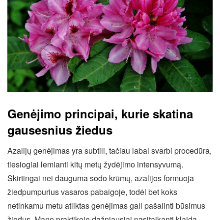
Genėjimo principai, kurie skatina
gausesnius žiedus
Azalijų genėjimas yra subtili, tačiau labai svarbi procedūra,
tiesiogiai lemianti kitų metų žydėjimo intensyvumą.
Skirtingai nei dauguma sodo krūmų, azalijos formuoja
žiedpumpurius vasaros pabaigoje, todėl bet koks
netinkamu metu atliktas genėjimas gali pašalinti būsimus
žiedus. Mano praktikoje dažniausiai pasitaikanti klaida –