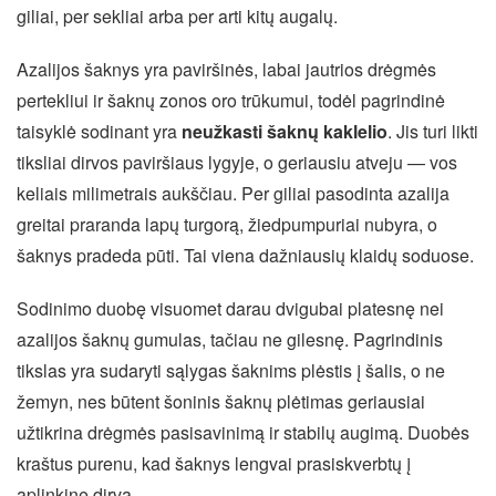
giliai, per sekliai arba per arti kitų augalų.
Azalijos šaknys yra paviršinės, labai jautrios drėgmės
pertekliui ir šaknų zonos oro trūkumui, todėl pagrindinė
taisyklė sodinant yra
neužkasti šaknų kaklelio
. Jis turi likti
tiksliai dirvos paviršiaus lygyje, o geriausiu atveju — vos
keliais milimetrais aukščiau. Per giliai pasodinta azalija
greitai praranda lapų turgorą, žiedpumpuriai nubyra, o
šaknys pradeda pūti. Tai viena dažniausių klaidų soduose.
Sodinimo duobę visuomet darau dvigubai platesnę nei
azalijos šaknų gumulas, tačiau ne gilesnę. Pagrindinis
tikslas yra sudaryti sąlygas šaknims plėstis į šalis, o ne
žemyn, nes būtent šoninis šaknų plėtimas geriausiai
užtikrina drėgmės pasisavinimą ir stabilų augimą. Duobės
kraštus purenu, kad šaknys lengvai prasiskverbtų į
aplinkinę dirvą.