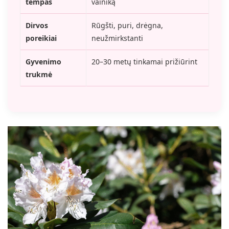
tempas
vainiką
Dirvos
Rūgšti, puri, drėgna,
poreikiai
neužmirkstanti
Gyvenimo
20–30 metų tinkamai prižiūrint
trukmė