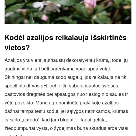
Kodėl azalijos reikalauja išskirtinės
vietos?
Azalijos yra vieni jautriausių dekoratyvinių krūmų, todėl jų
augimo vieta turi būti parenkama ypač apgalvotai.
Skirtingai nei dauguma sodo augalų, jos reikalauja ne tik
specifinio dirvos pH, bet ir itin subalansuotos šviesos,
pastovios drėgmės bei apsaugos nuo tiesioginio saulės ir
vėjo poveikio. Mano agronominėje praktikoje azalijos
dažnai tampa testu sodui: jei sąlygos netinkamos, krūmas
iš karto „parodo“, kad jam blogai — lapai gelsta,
žiedpumpuriai vysta, o žydėjimas būna skurdus arba visai