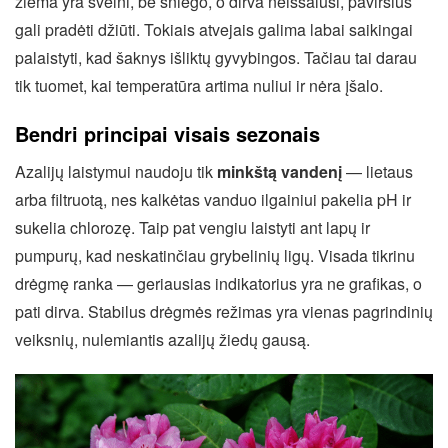
žiema yra švelni, be sniego, o dirva neiššalusi, paviršius
gali pradėti džiūti. Tokiais atvejais galima labai saikingai
palaistyti, kad šaknys išliktų gyvybingos. Tačiau tai darau
tik tuomet, kai temperatūra artima nuliui ir nėra įšalo.
Bendri principai visais sezonais
Azalijų laistymui naudoju tik
minkštą vandenį
— lietaus
arba filtruotą, nes kalkėtas vanduo ilgainiui pakelia pH ir
sukelia chlorozę. Taip pat vengiu laistyti ant lapų ir
pumpurų, kad neskatinčiau grybelinių ligų. Visada tikrinu
drėgmę ranka — geriausias indikatorius yra ne grafikas, o
pati dirva. Stabilus drėgmės režimas yra vienas pagrindinių
veiksnių, nulemiantis azalijų žiedų gausą.