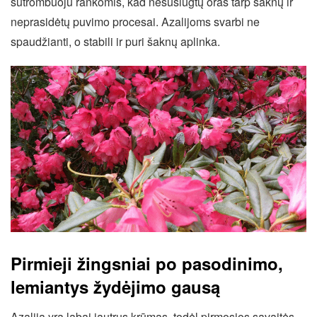
sutrombuoju rankomis, kad nesuslūgtų oras tarp šaknų ir
neprasidėtų puvimo procesai. Azalijoms svarbi ne
spaudžianti, o stabili ir puri šaknų aplinka.
Pirmieji žingsniai po pasodinimo,
lemiantys žydėjimo gausą
Azalija yra labai jautrus krūmas, todėl pirmosios savaitės