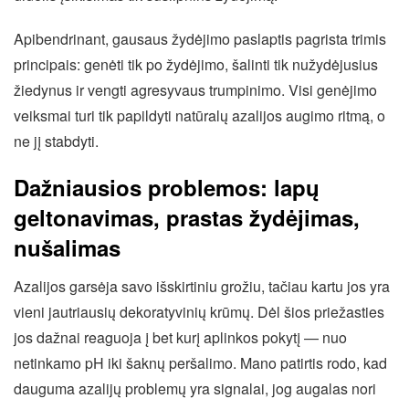
Apibendrinant, gausaus žydėjimo paslaptis pagrista trimis
principais: genėti tik po žydėjimo, šalinti tik nužydėjusius
žiedynus ir vengti agresyvaus trumpinimo. Visi genėjimo
veiksmai turi tik papildyti natūralų azalijos augimo ritmą, o
ne jį stabdyti.
Dažniausios problemos: lapų
geltonavimas, prastas žydėjimas,
nušalimas
Azalijos garsėja savo išskirtiniu grožiu, tačiau kartu jos yra
vieni jautriausių dekoratyvinių krūmų. Dėl šios priežasties
jos dažnai reaguoja į bet kurį aplinkos pokytį — nuo
netinkamo pH iki šaknų peršalimo. Mano patirtis rodo, kad
dauguma azalijų problemų yra signalai, jog augalas nori