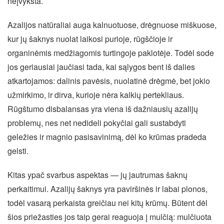
neįvyksta.
Azalijos natūraliai auga kalnuotuose, drėgnuose miškuose,
kur jų šaknys nuolat laikosi purioje, rūgščioje ir
organinėmis medžiagomis turtingoje paklotėje. Todėl sode
jos geriausiai jaučiasi tada, kai sąlygos bent iš dalies
atkartojamos: dalinis pavėsis, nuolatinė drėgmė, bet jokio
užmirkimo, ir dirva, kurioje nėra kalkių pertekliaus.
Rūgštumo disbalansas yra viena iš dažniausių azalijų
problemų, nes net nedideli pokyčiai gali sustabdyti
geležies ir magnio pasisavinimą, dėl ko krūmas pradeda
gelsti.
Kitas ypač svarbus aspektas — jų jautrumas šaknų
perkaitimui. Azalijų šaknys yra paviršinės ir labai plonos,
todėl vasarą perkaista greičiau nei kitų krūmų. Būtent dėl
šios priežasties jos taip gerai reaguoja į mulčią: mulčiuota