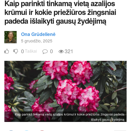
Kaip parinkti tinkamą vietą azalijos
krūmui ir kokie priežiūros žingsniai
padeda išlaikyti gausų žydėjimą
Ona Grūdelienė
5 gruodžio, 2025
0
0
321
Taškai
Kaip parinkti tinkamą vietą azalijos krūmui ir kokie priežiūros žingsniai padeda
išlaikyti gausų žydėjimą