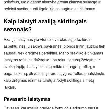
pokyčius, tuo didesnė tikimybė greitai ištaisyti situaciją ir
neleisti susiformuoti ilgalaikiams augimo sutrikimams.
Kaip laistyti azaliją skirtingais
sezonais?
Azalijų laistymas yra vienas svarbiausių priežiūros
aspektų, nes jų šaknys paviršinės, plonos ir itin jautrios tiek
sausrai, tiek drėgmės pertekliui. Mano praktikoje tinkamas
laistymo režimas dažnai tampa raktu į gausų žydėjimą ir
sveiką lapiją. Laistyti azaliją reikia ne pagal grafiką, o
pagal sezoną, dirvos tipą ir oro sąlygas. Toliau paaiškinsiu,
kaip drėgmės režimas turėtų atrodyti skirtingais metų
laikais.
Pavasario laistymas
Pavasarį, kai azalija pradeda formuoti žiedpumpurius ir