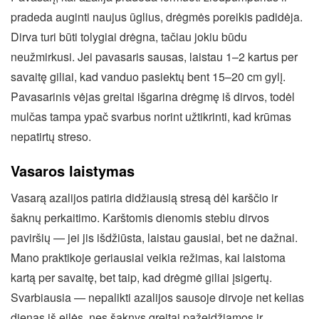
pradeda auginti naujus ūglius, drėgmės poreikis padidėja.
Dirva turi būti tolygiai drėgna, tačiau jokiu būdu
neužmirkusi. Jei pavasaris sausas, laistau 1–2 kartus per
savaitę giliai, kad vanduo pasiektų bent 15–20 cm gylį.
Pavasarinis vėjas greitai išgarina drėgmę iš dirvos, todėl
mulčas tampa ypač svarbus norint užtikrinti, kad krūmas
nepatirtų streso.
Vasaros laistymas
Vasarą azalijos patiria didžiausią stresą dėl karščio ir
šaknų perkaitimo. Karštomis dienomis stebiu dirvos
paviršių — jei jis išdžiūsta, laistau gausiai, bet ne dažnai.
Mano praktikoje geriausiai veikia režimas, kai laistoma
kartą per savaitę, bet taip, kad drėgmė giliai įsigertų.
Svarbiausia — nepalikti azalijos sausoje dirvoje net kelias
dienas iš eilės, nes šaknys greitai pažeidžiamos ir