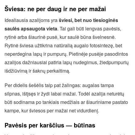
Šviesa: ne per daug ir ne per mažai
Idealiausia azalijoms yra
šviesi, bet nuo tiesioginės
saulės apsaugota vieta
. Tai gali būti lengvas pavėsis,
rytinė arba šiaurinė pusė, kur saulė būna švelnesnė.
Rytinė šviesa užtikrina natūralią augalo fotosintezę, bet
neperdegina lapų ir pumpurų. Pietinėje pusėje pasodintos
azalijos dažniausiai patiria lapų nudegimus, žiedpumpurių
išdžiūvimą ir šaknų perkaitimą.
Per didelis šešėlis taip pat žalingas: augalas tampa
silpnas, ištįsęs ir žydi labai mažai. Todėl azalija neturėtų
būti sodinama po tankiais medžiais ar šiauriniame pastato
kampe, kur šviesos per mažai net vidurdienį.
Pavėsis per karščius — būtinas