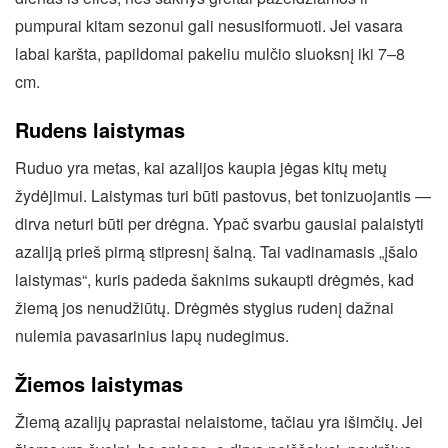
pumpurai kitam sezonui gali nesusiformuoti. Jei vasara
labai karšta, papildomai pakeliu mulčio sluoksnį iki 7–8
cm.
Rudens laistymas
Ruduo yra metas, kai azalijos kaupia jėgas kitų metų
žydėjimui. Laistymas turi būti pastovus, bet tonizuojantis —
dirva neturi būti per drėgna. Ypač svarbu gausiai palaistyti
azaliją prieš pirmą stipresnį šalną. Tai vadinamasis „įšalo
laistymas“, kuris padeda šaknims sukaupti drėgmės, kad
žiemą jos nenudžiūtų. Drėgmės stygius rudenį dažnai
nulemia pavasarinius lapų nudegimus.
Žiemos laistymas
Žiemą azalijų paprastai nelaistome, tačiau yra išimčių. Jei