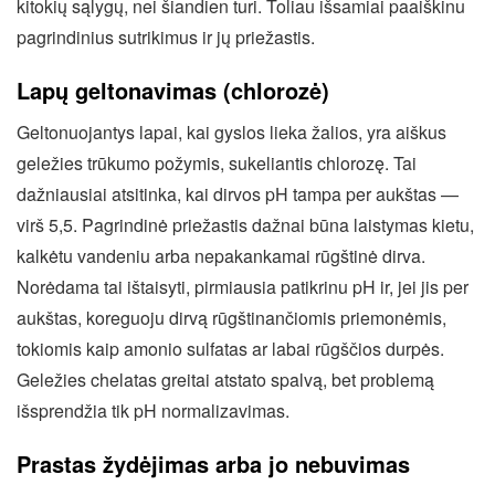
kitokių sąlygų, nei šiandien turi. Toliau išsamiai paaiškinu
pagrindinius sutrikimus ir jų priežastis.
Lapų geltonavimas (chlorozė)
Geltonuojantys lapai, kai gyslos lieka žalios, yra aiškus
geležies trūkumo požymis, sukeliantis chlorozę. Tai
dažniausiai atsitinka, kai dirvos pH tampa per aukštas —
virš 5,5. Pagrindinė priežastis dažnai būna laistymas kietu,
kalkėtu vandeniu arba nepakankamai rūgštinė dirva.
Norėdama tai ištaisyti, pirmiausia patikrinu pH ir, jei jis per
aukštas, koreguoju dirvą rūgštinančiomis priemonėmis,
tokiomis kaip amonio sulfatas ar labai rūgščios durpės.
Geležies chelatas greitai atstato spalvą, bet problemą
išsprendžia tik pH normalizavimas.
Prastas žydėjimas arba jo nebuvimas