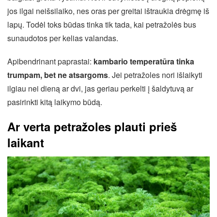
jos ilgai neišsilaiko, nes oras per greitai ištraukia drėgmę iš
lapų. Todėl toks būdas tinka tik tada, kai petražolės bus
sunaudotos per kelias valandas.
Apibendrinant paprastai:
kambario temperatūra tinka
trumpam, bet ne atsargoms
. Jei petražoles nori išlaikyti
ilgiau nei dieną ar dvi, jas geriau perkelti į šaldytuvą ar
pasirinkti kitą laikymo būdą.
Ar verta petražoles plauti prieš
laikant