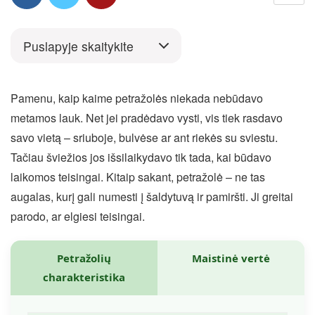
Puslapyje skaitykite
Pamenu, kaip kaime petražolės niekada nebūdavo
metamos lauk. Net jei pradėdavo vysti, vis tiek rasdavo
savo vietą – sriuboje, bulvėse ar ant riekės su sviestu.
Tačiau šviežios jos išsilaikydavo tik tada, kai būdavo
laikomos teisingai. Kitaip sakant, petražolė – ne tas
augalas, kurį gali numesti į šaldytuvą ir pamiršti. Ji greitai
parodo, ar elgiesi teisingai.
Petražolių
Maistinė vertė
charakteristika