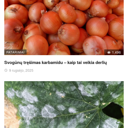
PATARIMAI
1,496
Svogūnų tręšimas karbamidu – kaip tai veikia derlių
9 rugsėjo, 2025