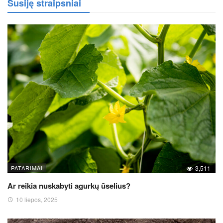
Susiję straipsniai
PATARIMAI
3,511
Ar reikia nuskabyti agurkų ūselius?
10 liepos, 2025