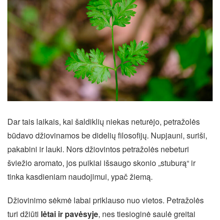
Dar tais laikais, kai šaldiklių niekas neturėjo, petražolės
būdavo džiovinamos be didelių filosofijų. Nupjauni, suriši,
pakabini ir lauki. Nors džiovintos petražolės nebeturi
šviežio aromato, jos puikiai išsaugo skonio „stuburą“ ir
tinka kasdieniam naudojimui, ypač žiemą.
Džiovinimo sėkmė labai priklauso nuo vietos. Petražolės
turi džiūti
lėtai ir pavėsyje
, nes tiesioginė saulė greitai