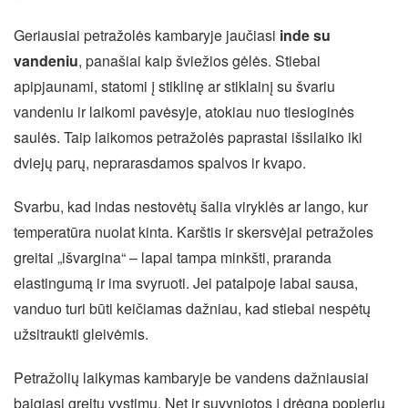
Geriausiai petražolės kambaryje jaučiasi
inde su
vandeniu
, panašiai kaip šviežios gėlės. Stiebai
apipjaunami, statomi į stiklinę ar stiklainį su švariu
vandeniu ir laikomi pavėsyje, atokiau nuo tiesioginės
saulės. Taip laikomos petražolės paprastai išsilaiko iki
dviejų parų, neprarasdamos spalvos ir kvapo.
Svarbu, kad indas nestovėtų šalia viryklės ar lango, kur
temperatūra nuolat kinta. Karštis ir skersvėjai petražoles
greitai „išvargina“ – lapai tampa minkšti, praranda
elastingumą ir ima svyruoti. Jei patalpoje labai sausa,
vanduo turi būti keičiamas dažniau, kad stiebai nespėtų
užsitraukti gleivėmis.
Petražolių laikymas kambaryje be vandens dažniausiai
baigiasi greitu vystimu. Net ir suvyniotos į drėgną popierių