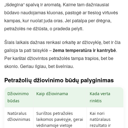
„išdegina“ spalvą ir aromatą. Kaime tam dažniausiai
būdavo naudojamas kluonas, pastogė ar tiesiog virtuvės
kampas, kur nuolat juda oras. Jei patalpa per drėgna,
petražolės ne džiūsta, o pradeda pelyti.
Šiais laikais dažnas renkasi orkaitę ar džiovyklę, bet ir čia
galioja ta pati taisyklė –
žema temperatūra ir kantrybė
.
Per karštai džiovintos petražolės tampa trapios, bet be
skonio. Geriau ilgiau, bet švelniau.
Petražolių džiovinimo būdų palyginimas
Džiovinimo
Kaip džiovinama
Kada verta
būdas
rinktis
Natūralus
Surištos petražolės
Kai nori
džiovinimas
laikomos pavėsyje, gerai
natūralaus
vėdinamoje vietoje
rezultato ir