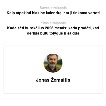
Buvęs straipsnis
Kaip atpažinti blakinę kalendrą ir ar ji tinkama vartoti
Kitas straipsnis
Kada sėti burokėlius 2026 metais: kada pradėti, kad
derlius būtų tolygus ir saldus
Jonas Žemaitis