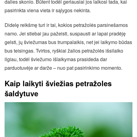
dalies skonio. Būtent todėl geriausiai jos laikosi tada, kai
pasirinkta viena vieta ir sąlygos nekinta.
Didelę reikšmę turi ir tai, kokios petražolės parsinešamos
namo. Jei stiebai jau pažeisti, suspausti ar lapai pradėję
gelsti, jų šviežumas bus trumpalaikis, net jei laikymo būdas
bus teisingas. Tvirtos, ryškiai žalios petražolės išsilaiko
ilgiau, todėl šviežumo išlaikymas prasideda dar
parduotuvėje ar darže – nuo pat pasirinkimo momento.
Kaip laikyti šviežias petražoles
šaldytuve