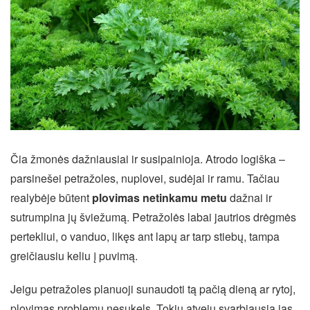
Čia žmonės dažniausiai ir susipainioja. Atrodo logiška –
parsinešei petražoles, nuplovei, sudėjai ir ramu. Tačiau
realybėje būtent
plovimas netinkamu metu
dažnai ir
sutrumpina jų šviežumą. Petražolės labai jautrios drėgmės
pertekliui, o vanduo, likęs ant lapų ar tarp stiebų, tampa
greičiausiu keliu į puvimą.
Jeigu petražoles planuoji sunaudoti tą pačią dieną ar rytoj,
plovimas problemų nesukels. Tokiu atveju svarbiausia jas