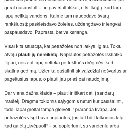
gerai nusausinti – ne paviršutiniškai, o iš tikrųjų, kad tarp
lapų neliktų vandens. Kaime tam naudodavo švarų
rankšluostį: paskleisdavo žoleles, uždengdavo ir lengvai
paspausdavo. Paprasta, bet veiksminga.
Visai kita situacija, kai petražoles nori laikyti ilgiau. Tokiu
atveju
plauti jų nereikėtų
. Neplautos petražolės išsilaiko
ilgiau, nes ant lapų nelieka perteklinės drėgmės, kuri
skatina gedimą. Užtenka pašalinti akivaizdžiai nešvarius ar
pageltusius lapus, o plauti jau prieš pat naudojimą.
Dar viena dažna klaida – plauti ir iškart dėti į sandarų
maišelį. Drėgmė tokiomis sąlygomis neturi kur pasišalinti,
todėl lapai greitai tampa gleivėti ir praranda kvapą. Jei
petražolės visgi buvo nuplautos, jos turi būti laikomos taip,
kad galėtų „kvėpuoti“ – su popieriumi, su vandeniu arba