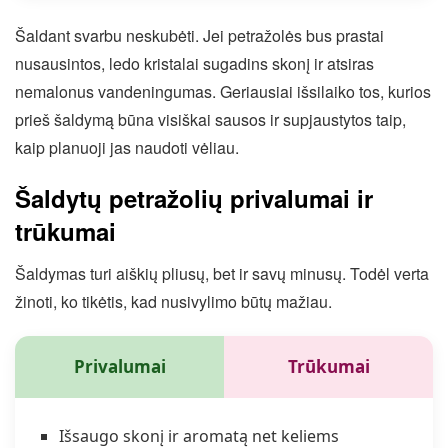
Šaldant svarbu neskubėti. Jei petražolės bus prastai
nusausintos, ledo kristalai sugadins skonį ir atsiras
nemalonus vandeningumas. Geriausiai išsilaiko tos, kurios
prieš šaldymą būna visiškai sausos ir supjaustytos taip,
kaip planuoji jas naudoti vėliau.
Šaldytų petražolių privalumai ir
trūkumai
Šaldymas turi aiškių pliusų, bet ir savų minusų. Todėl verta
žinoti, ko tikėtis, kad nusivylimo būtų mažiau.
Privalumai
Trūkumai
Išsaugo skonį ir aromatą net keliems