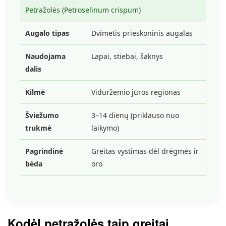
Petražolės (Petroselinum crispum)
Augalo tipas
Dvimetis prieskoninis augalas
Naudojama
Lapai, stiebai, šaknys
dalis
Kilmė
Viduržemio jūros regionas
Šviežumo
3–14 dienų (priklauso nuo
trukmė
laikymo)
Pagrindinė
Greitas vystimas dėl drėgmės ir
bėda
oro
Kodėl petražolės taip greitai