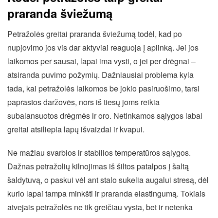
praranda šviežumą
Petražolės greitai praranda šviežumą todėl, kad po
nupjovimo jos vis dar aktyviai reaguoja į aplinką. Jei jos
laikomos per sausai, lapai ima vysti, o jei per drėgnai –
atsiranda puvimo požymių. Dažniausiai problema kyla
tada, kai petražolės laikomos be jokio pasiruošimo, tarsi
paprastos daržovės, nors iš tiesų joms reikia
subalansuotos drėgmės ir oro. Netinkamos sąlygos labai
greitai atsiliepia lapų išvaizdai ir kvapui.
Ne mažiau svarbios ir stabilios temperatūros sąlygos.
Dažnas petražolių kilnojimas iš šiltos patalpos į šaltą
šaldytuvą, o paskui vėl ant stalo sukelia augalui stresą, dėl
kurio lapai tampa minkšti ir praranda elastingumą. Tokiais
atvejais petražolės ne tik greičiau vysta, bet ir netenka