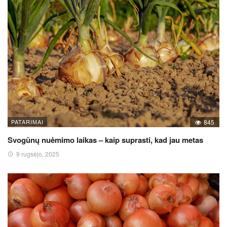
PATARIMAI
845
Svogūnų nuėmimo laikas – kaip suprasti, kad jau metas
9 rugsėjo, 2025