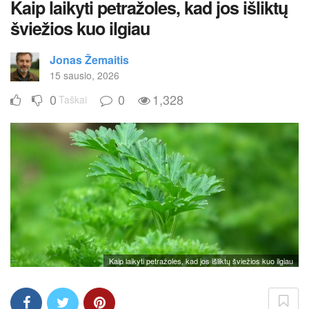
Kaip laikyti petražoles, kad jos išliktų
šviežios kuo ilgiau
Jonas Žemaitis
15 sausio, 2026
0
0
1,328
Taškai
Kaip laikyti petražoles, kad jos išliktų šviežios kuo ilgiau