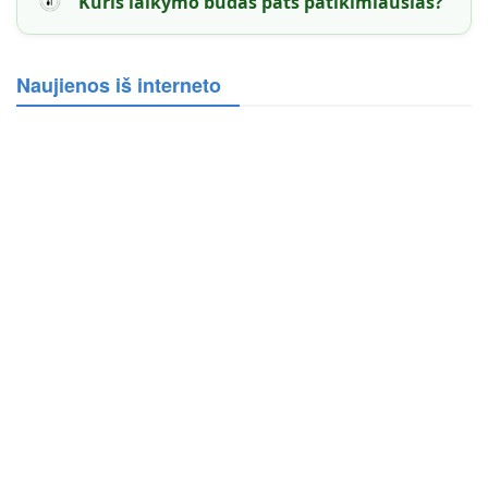
Kuris laikymo būdas pats patikimiausias?
Naujienos iš interneto