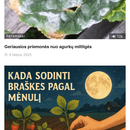
PATARIMAI
12k
Geriausios priemonės nuo agurkų miltligės
9 liepos, 2025