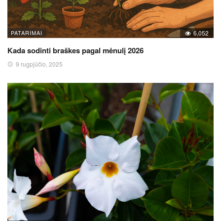
PATARIMAI
6,052
Kada sodinti braškes pagal mėnulį 2026
9 rugpjūčio, 2025