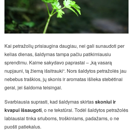
Kai petražolių prisiaugina daugiau, nei gali sunaudoti per
kelias dienas, šaldymas tampa pačiu patikimiausiu
sprendimu. Kaime sakydavo paprastai – „ką vasarą
nupjauni, tą žiemą išsitrauki“. Nors šaldytos petražolės jau
nebebus traškios, jų skonis ir aromatas išlieka stebėtinai
gerai, jei šaldoma teisingai.
Svarbiausia suprasti, kad šaldymas skirtas
skoniui ir
kvapui išsaugoti
, o ne tekstūrai. Todėl šaldytos petražolės
labiausiai tinka sriuboms, troškiniams, padažams, o ne
puošti patiekalus.