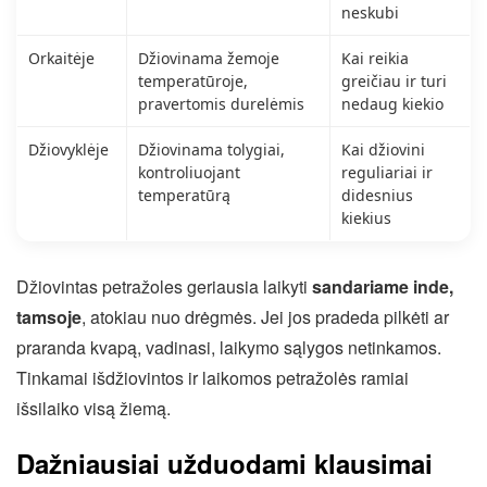
neskubi
Orkaitėje
Džiovinama žemoje
Kai reikia
temperatūroje,
greičiau ir turi
pravertomis durelėmis
nedaug kiekio
Džiovyklėje
Džiovinama tolygiai,
Kai džiovini
kontroliuojant
reguliariai ir
temperatūrą
didesnius
kiekius
Džiovintas petražoles geriausia laikyti
sandariame inde,
tamsoje
, atokiau nuo drėgmės. Jei jos pradeda pilkėti ar
praranda kvapą, vadinasi, laikymo sąlygos netinkamos.
Tinkamai išdžiovintos ir laikomos petražolės ramiai
išsilaiko visą žiemą.
Dažniausiai užduodami klausimai