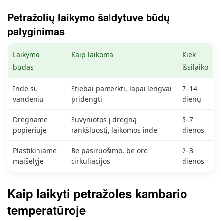
Petražolių laikymo šaldytuve būdų
palyginimas
Laikymo
Kaip laikoma
Kiek
būdas
išsilaiko
Inde su
Stiebai pamerkti, lapai lengvai
7–14
vandeniu
pridengti
dienų
Drėgname
Suvyniotos į drėgną
5–7
popieriuje
rankšluostį, laikomos inde
dienos
Plastikiniame
Be pasiruošimo, be oro
2–3
maišelyje
cirkuliacijos
dienos
Kaip laikyti petražoles kambario
temperatūroje