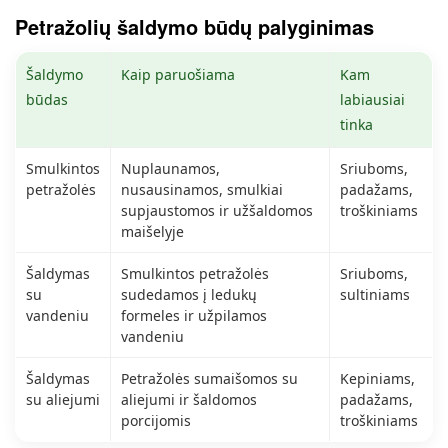
Petražolių šaldymo būdų palyginimas
Šaldymo
Kaip paruošiama
Kam
būdas
labiausiai
tinka
Smulkintos
Nuplaunamos,
Sriuboms,
petražolės
nusausinamos, smulkiai
padažams,
supjaustomos ir užšaldomos
troškiniams
maišelyje
Šaldymas
Smulkintos petražolės
Sriuboms,
su
sudedamos į ledukų
sultiniams
vandeniu
formeles ir užpilamos
vandeniu
Šaldymas
Petražolės sumaišomos su
Kepiniams,
su aliejumi
aliejumi ir šaldomos
padažams,
porcijomis
troškiniams