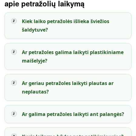
apie petražolių laikymą
Kiek laiko petražolės išlieka šviežios
šaldytuve?
Ar petražoles galima laikyti plastikiniame
maišelyje?
Ar geriau petražoles laikyti plautas ar
neplautas?
Ar galima petražoles laikyti ant palangės?