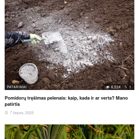
PATARIMAI
6,524
1
Pomidorų tręšimas pelenais: kaip, kada ir ar verta? Mano
patirtis
7 liepos, 2025