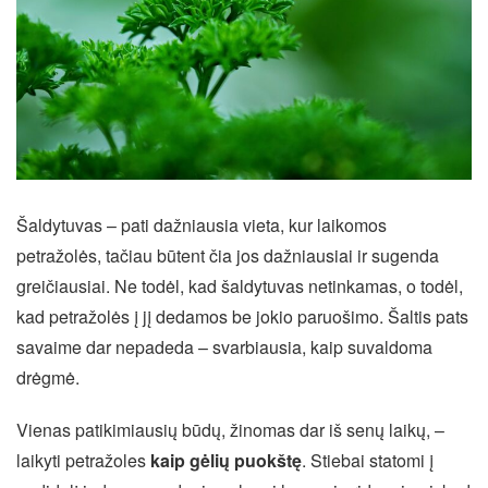
Šaldytuvas – pati dažniausia vieta, kur laikomos
petražolės, tačiau būtent čia jos dažniausiai ir sugenda
greičiausiai. Ne todėl, kad šaldytuvas netinkamas, o todėl,
kad petražolės į jį dedamos be jokio paruošimo. Šaltis pats
savaime dar nepadeda – svarbiausia, kaip suvaldoma
drėgmė.
Vienas patikimiausių būdų, žinomas dar iš senų laikų, –
laikyti petražoles
kaip gėlių puokštę
. Stiebai statomi į