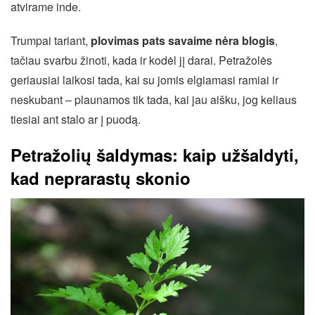
atvirame inde.
Trumpai tariant,
plovimas pats savaime nėra blogis
,
tačiau svarbu žinoti, kada ir kodėl jį darai. Petražolės
geriausiai laikosi tada, kai su jomis elgiamasi ramiai ir
neskubant – plaunamos tik tada, kai jau aišku, jog keliaus
tiesiai ant stalo ar į puodą.
Petražolių šaldymas: kaip užšaldyti,
kad neprarastų skonio