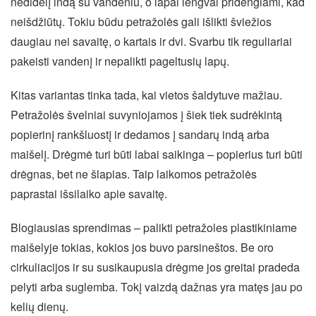
nedidelį indą su vandeniu, o lapai lengvai pridengiami, kad
neišdžiūtų. Tokiu būdu petražolės gali išlikti šviežios
daugiau nei savaitę, o kartais ir dvi. Svarbu tik reguliariai
pakeisti vandenį ir nepalikti pageltusių lapų.
Kitas variantas tinka tada, kai vietos šaldytuve mažiau.
Petražolės švelniai suvyniojamos į šiek tiek sudrėkintą
popierinį rankšluostį ir dedamos į sandarų indą arba
maišelį. Drėgmė turi būti labai saikinga – popierius turi būti
drėgnas, bet ne šlapias. Taip laikomos petražolės
paprastai išsilaiko apie savaitę.
Blogiausias sprendimas – palikti petražoles plastikiniame
maišelyje tokias, kokios jos buvo parsineštos. Be oro
cirkuliacijos ir su susikaupusia drėgme jos greitai pradeda
pelyti arba suglemba. Tokį vaizdą dažnas yra matęs jau po
kelių dienų.