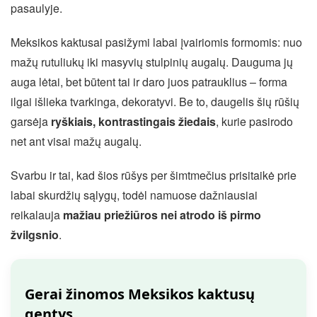
pasaulyje.
Meksikos kaktusai pasižymi labai įvairiomis formomis: nuo
mažų rutuliukų iki masyvių stulpinių augalų. Dauguma jų
auga lėtai, bet būtent tai ir daro juos patrauklius – forma
ilgai išlieka tvarkinga, dekoratyvi. Be to, daugelis šių rūšių
garsėja
ryškiais, kontrastingais žiedais
, kurie pasirodo
net ant visai mažų augalų.
Svarbu ir tai, kad šios rūšys per šimtmečius prisitaikė prie
labai skurdžių sąlygų, todėl namuose dažniausiai
reikalauja
mažiau priežiūros nei atrodo iš pirmo
žvilgsnio
.
Gerai žinomos Meksikos kaktusų
gentys