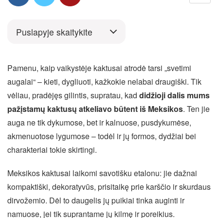
Puslapyje skaitykite
Pamenu, kaip vaikystėje kaktusai atrodė tarsi „svetimi
augalai“ – kieti, dygliuoti, kažkokie nelabai draugiški. Tik
vėliau, pradėjęs gilintis, supratau, kad
didžioji dalis mums
pažįstamų kaktusų atkeliavo būtent iš Meksikos
. Ten jie
auga ne tik dykumose, bet ir kalnuose, pusdykumėse,
akmenuotose lygumose – todėl ir jų formos, dydžiai bei
charakteriai tokie skirtingi.
Meksikos kaktusai laikomi savotišku etalonu: jie dažnai
kompaktiški, dekoratyvūs, prisitaikę prie karščio ir skurdaus
dirvožemio. Dėl to daugelis jų puikiai tinka auginti ir
namuose, jei tik suprantame jų kilmę ir poreikius.