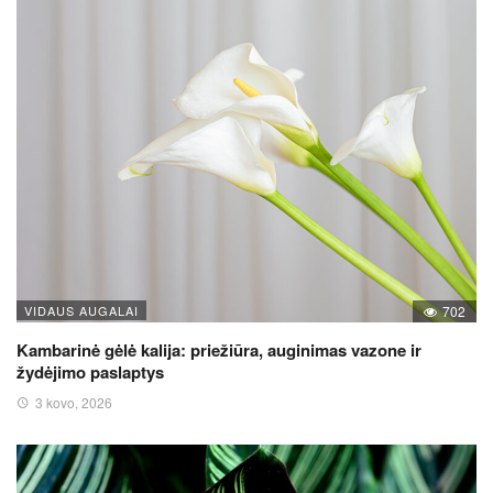
VIDAUS AUGALAI
702
Kambarinė gėlė kalija: priežiūra, auginimas vazone ir
žydėjimo paslaptys
3 kovo, 2026