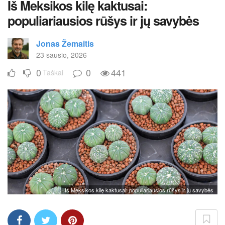
Iš Meksikos kilę kaktusai:
populiariausios rūšys ir jų savybės
Jonas Žemaitis
23 sausio, 2026
0
0
441
Taškai
Iš Meksikos kilę kaktusai: populiariausios rūšys ir jų savybės