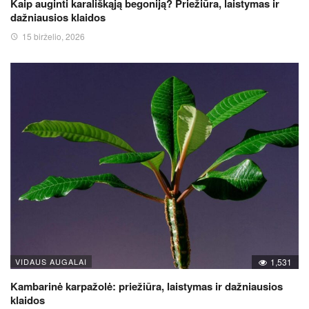
Kaip auginti karališkąją begoniją? Priežiūra, laistymas ir
dažniausios klaidos
15 birželio, 2026
VIDAUS AUGALAI
1,531
Kambarinė karpažolė: priežiūra, laistymas ir dažniausios
klaidos