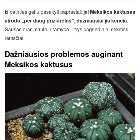
Iš patirties galiu pasakyti paprastai:
jei Meksikos kaktusas
atrodo „per daug prižiūrėtas“, dažniausiai jis kenčia
.
Sausas oras, saulė ir ramybė – trys pagrindiniai sėkmės
ramsčiai.
Dažniausios problemos auginant
Meksikos kaktusus