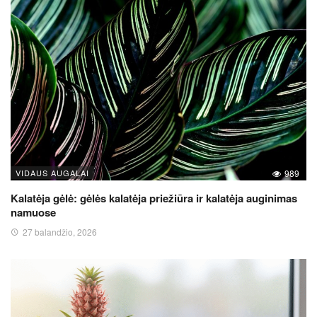
VIDAUS AUGALAI
989
Kalatėja gėlė: gėlės kalatėja priežiūra ir kalatėja auginimas
namuose
27 balandžio, 2026