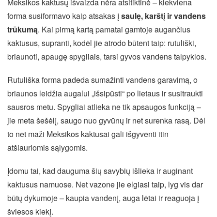
Meksikos kaktusų išvaizda nėra atsitiktinė – kiekviena
forma susiformavo kaip atsakas į
saulę, karštį ir vandens
trūkumą
. Kai pirmą kartą pamatai gamtoje augančius
kaktusus, supranti, kodėl jie atrodo būtent taip: rutuliški,
briaunoti, apaugę spygliais, tarsi gyvos vandens talpyklos.
Rutuliška forma padeda sumažinti vandens garavimą, o
briaunos leidžia augalui „išsipūsti“ po lietaus ir susitraukti
sausros metu. Spygliai atlieka ne tik apsaugos funkciją –
jie meta šešėlį, saugo nuo gyvūnų ir net surenka rasą. Dėl
to net maži Meksikos kaktusai gali išgyventi itin
atšiauriomis sąlygomis.
Įdomu tai, kad dauguma šių savybių išlieka ir auginant
kaktusus namuose. Net vazone jie elgiasi taip, lyg vis dar
būtų dykumoje – kaupia vandenį, auga lėtai ir reaguoja į
šviesos kiekį.