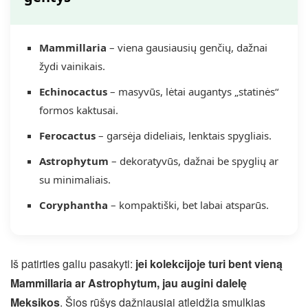
Mammillaria
– viena gausiausių genčių, dažnai
žydi vainikais.
Echinocactus
– masyvūs, lėtai augantys „statinės“
formos kaktusai.
Ferocactus
– garsėja dideliais, lenktais spygliais.
Astrophytum
– dekoratyvūs, dažnai be spyglių ar
su minimaliais.
Coryphantha
– kompaktiški, bet labai atsparūs.
Iš patirties galiu pasakyti:
jei kolekcijoje turi bent vieną
Mammillaria ar Astrophytum, jau augini dalelę
Meksikos
. Šios rūšys dažniausiai atleidžia smulkias