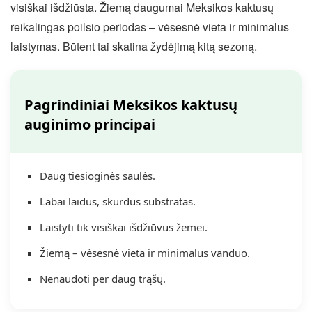
visiškai išdžiūsta. Žiemą daugumai Meksikos kaktusų
reikalingas poilsio periodas – vėsesnė vieta ir minimalus
laistymas. Būtent tai skatina žydėjimą kitą sezoną.
Pagrindiniai Meksikos kaktusų
auginimo principai
Daug tiesioginės saulės.
Labai laidus, skurdus substratas.
Laistyti tik visiškai išdžiūvus žemei.
Žiemą – vėsesnė vieta ir minimalus vanduo.
Nenaudoti per daug trąšų.