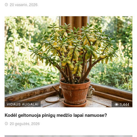
20 vasario, 2026
VIDAUS AUGALAI
1,444
Kodėl geltonuoja pinigų medžio lapai namuose?
20 gegužės, 2026