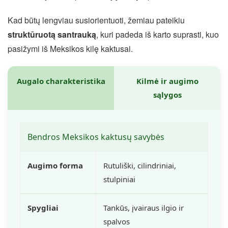
Kad būtų lengviau susiorientuoti, žemiau pateikiu
struktūruotą santrauką
, kuri padeda iš karto suprasti, kuo
pasižymi iš Meksikos kilę kaktusai.
Augalo charakteristika
Kilmė ir augimo
sąlygos
Bendros Meksikos kaktusų savybės
Augimo forma
Rutuliški, cilindriniai,
stulpiniai
Spygliai
Tankūs, įvairaus ilgio ir
spalvos