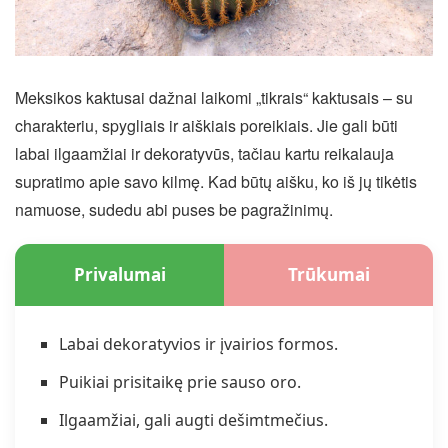
Meksikos kaktusai dažnai laikomi „tikrais“ kaktusais – su
charakteriu, spygliais ir aiškiais poreikiais. Jie gali būti
labai ilgaamžiai ir dekoratyvūs, tačiau kartu reikalauja
supratimo apie savo kilmę. Kad būtų aišku, ko iš jų tikėtis
namuose, sudedu abi puses be pagražinimų.
Privalumai
Trūkumai
Labai dekoratyvios ir įvairios formos.
Puikiai prisitaikę prie sauso oro.
Ilgaamžiai, gali augti dešimtmečius.