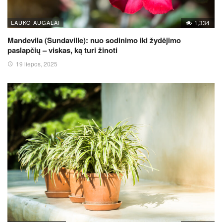
LAUKO AUGALAI
1,334
Mandevila (Sundaville): nuo sodinimo iki žydėjimo
paslapčių – viskas, ką turi žinoti
19 liepos, 2025