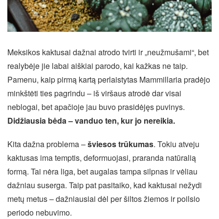
Meksikos kaktusai dažnai atrodo tvirti ir „neužmušami“, bet
realybėje jie labai aiškiai parodo, kai kažkas ne taip.
Pamenu, kaip pirmą kartą perlaistytas Mammillaria pradėjo
minkštėti ties pagrindu – iš viršaus atrodė dar visai
neblogai, bet apačioje jau buvo prasidėjęs puvinys.
Didžiausia bėda – vanduo ten, kur jo nereikia.
Kita dažna problema –
šviesos trūkumas
. Tokiu atveju
kaktusas ima temptis, deformuojasi, praranda natūralią
formą. Tai nėra liga, bet augalas tampa silpnas ir vėliau
dažniau suserga. Taip pat pasitaiko, kad kaktusai nežydi
metų metus – dažniausiai dėl per šiltos žiemos ir poilsio
periodo nebuvimo.