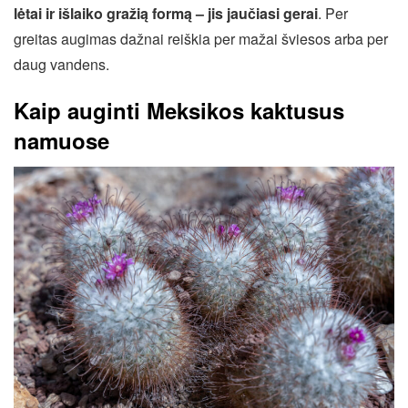
lėtai ir išlaiko gražią formą – jis jaučiasi gerai
. Per
greitas augimas dažnai reiškia per mažai šviesos arba per
daug vandens.
Kaip auginti Meksikos kaktusus
namuose