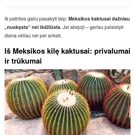
Iš patirties galiu pasakyti taip:
Meksikos kaktusai dažniau
„nuskęsta“ nei išdžiūsta
. Jei abejoji – geriau palaistyti
diena vėliau nei per anksti.
Iš Meksikos kilę kaktusai: privalumai
ir trūkumai