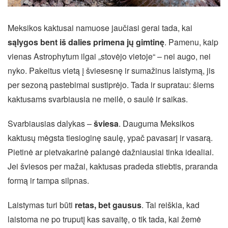
Meksikos kaktusai namuose jaučiasi gerai tada, kai
sąlygos bent iš dalies primena jų gimtinę
. Pamenu, kaip
vienas Astrophytum ilgai „stovėjo vietoje“ – nei augo, nei
nyko. Pakeitus vietą į šviesesnę ir sumažinus laistymą, jis
per sezoną pastebimai sustiprėjo. Tada ir supratau: šiems
kaktusams svarbiausia ne meilė, o saulė ir saikas.
Svarbiausias dalykas –
šviesa
. Dauguma Meksikos
kaktusų mėgsta tiesioginę saulę, ypač pavasarį ir vasarą.
Pietinė ar pietvakarinė palangė dažniausiai tinka idealiai.
Jei šviesos per mažai, kaktusas pradeda stiebtis, praranda
formą ir tampa silpnas.
Laistymas turi būti
retas, bet gausus
. Tai reiškia, kad
laistoma ne po truputį kas savaitę, o tik tada, kai žemė