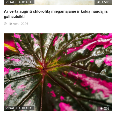
VIDAUS AUGALAI
1,586
Ar verta auginti chlorofitą miegamajame ir kokią naudą jis
gali suteikti
19 kovo, 2026
VIDAUS AUGALAI
252