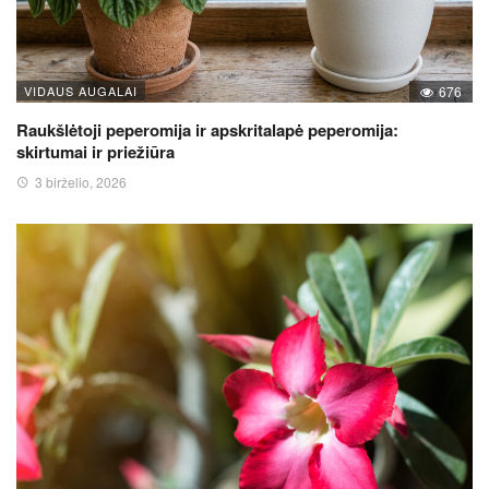
VIDAUS AUGALAI
676
Raukšlėtoji peperomija ir apskritalapė peperomija:
skirtumai ir priežiūra
3 birželio, 2026