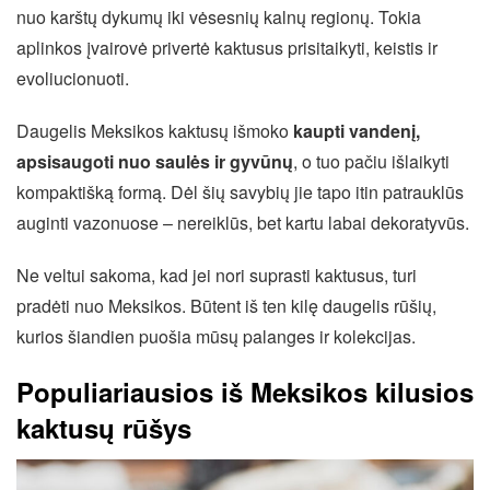
nuo karštų dykumų iki vėsesnių kalnų regionų. Tokia
aplinkos įvairovė privertė kaktusus prisitaikyti, keistis ir
evoliucionuoti.
Daugelis Meksikos kaktusų išmoko
kaupti vandenį,
apsisaugoti nuo saulės ir gyvūnų
, o tuo pačiu išlaikyti
kompaktišką formą. Dėl šių savybių jie tapo itin patrauklūs
auginti vazonuose – nereiklūs, bet kartu labai dekoratyvūs.
Ne veltui sakoma, kad jei nori suprasti kaktusus, turi
pradėti nuo Meksikos. Būtent iš ten kilę daugelis rūšių,
kurios šiandien puošia mūsų palanges ir kolekcijas.
Populiariausios iš Meksikos kilusios
kaktusų rūšys