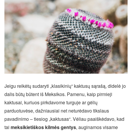
Jeigu reikėtų sudaryti „klasikinių“ kaktusų sąrašą, didelė jo
dalis būtų būtent iš Meksikos. Pamenu, kaip pirmieji
kaktusai, kuriuos pirkdavome turguje ar gėlių
parduotuvėse, dažniausiai net neturėdavo tikslaus
pavadinimo – tiesiog „kaktusas“. Vėliau paaiškėdavo, kad
tai
meksikietiškos kilmės gentys
, auginamos visame