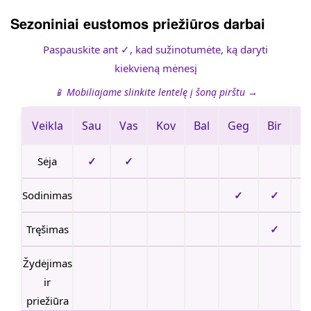
Sezoniniai eustomos priežiūros darbai
Paspauskite ant ✓, kad sužinotumėte, ką daryti
kiekvieną mėnesį
📱 Mobiliajame slinkite lentelę į šoną pirštu →
Veikla
Sau
Vas
Kov
Bal
Geg
Bir
Li
Sėja
✓
✓
Sodinimas
✓
✓
Tręšimas
✓
Žydėjimas
ir
priežiūra