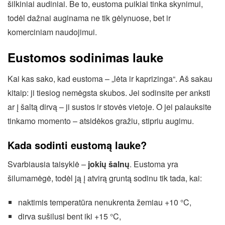
šilkiniai audiniai. Be to, eustoma puikiai tinka skynimui,
todėl dažnai auginama ne tik gėlynuose, bet ir
komerciniam naudojimui.
Eustomos sodinimas lauke
Kai kas sako, kad eustoma – „lėta ir kaprizinga“. Aš sakau
kitaip: ji tiesiog nemėgsta skubos. Jei sodinsite per anksti
ar į šaltą dirvą – ji sustos ir stovės vietoje. O jei palauksite
tinkamo momento – atsidėkos gražiu, stipriu augimu.
Kada sodinti eustomą lauke?
Svarbiausia taisyklė –
jokių šalnų
. Eustoma yra
šilumamėgė, todėl ją į atvirą gruntą sodinu tik tada, kai:
naktimis temperatūra nenukrenta žemiau +10 °C,
dirva sušilusi bent iki +15 °C,