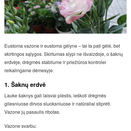
Eustoma vazone ir eustoma gėlyne – tai ta pati gėlė, bet
skirtingos sąlygos. Skirtumas slypi ne išvaizdoje, o šaknų
erdvėje, drėgmės stabilume ir priežiūros kontrolei
reikalingame dėmesyje.
1. Šaknų erdvė
Lauke šaknys gali laisvai plėstis, ieškoti drėgmės
gilesniuose dirvos sluoksniuose ir natūraliai stiprėti.
Vazone jų pasaulis ribotas.
Vazone svarbu: