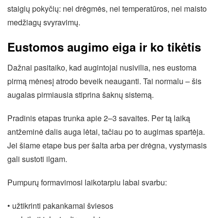
staigių pokyčių: nei drėgmės, nei temperatūros, nei maisto
medžiagų svyravimų.
Eustomos augimo eiga ir ko tikėtis
Dažnai pasitaiko, kad augintojai nusivilia, nes eustoma
pirmą mėnesį atrodo beveik neauganti. Tai normalu – šis
augalas pirmiausia stiprina šaknų sistemą.
Pradinis etapas trunka apie 2–3 savaites. Per tą laiką
antžeminė dalis auga lėtai, tačiau po to augimas spartėja.
Jei šiame etape bus per šalta arba per drėgna, vystymasis
gali sustoti ilgam.
Pumpurų formavimosi laikotarpiu labai svarbu:
• užtikrinti pakankamai šviesos