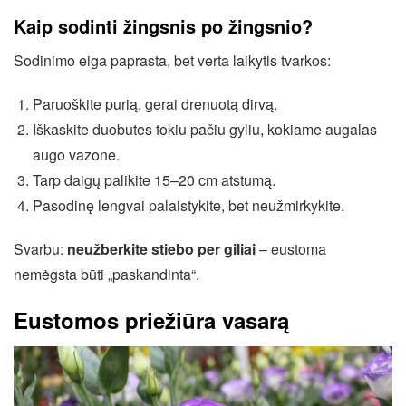
Kaip sodinti žingsnis po žingsnio?
Sodinimo eiga paprasta, bet verta laikytis tvarkos:
Paruoškite purią, gerai drenuotą dirvą.
Iškaskite duobutes tokiu pačiu gyliu, kokiame augalas
augo vazone.
Tarp daigų palikite 15–20 cm atstumą.
Pasodinę lengvai palaistykite, bet neužmirkykite.
Svarbu:
neužberkite stiebo per giliai
– eustoma
nemėgsta būti „paskandinta“.
Eustomos priežiūra vasarą