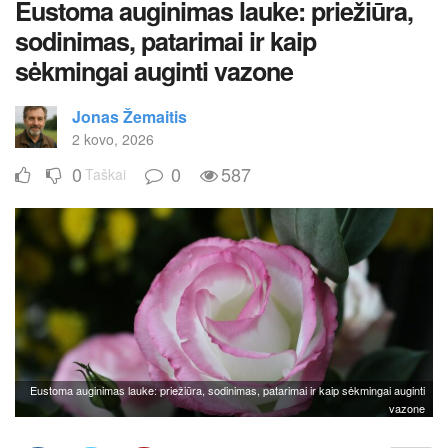
Eustoma auginimas lauke: priežiūra,
sodinimas, patarimai ir kaip
sėkmingai auginti vazone
Jonas Žemaitis
2 kovo, 2026
0
0
587
Taškai
Eustoma auginimas lauke: priežiūra, sodinimas, patarimai ir kaip sėkmingai auginti
vazone