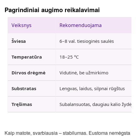
Pagrindiniai augimo reikalavimai
Veiksnys
Rekomenduojama
Šviesa
6–8 val. tiesioginės saulės
Temperatūra
18–25 °C
Dirvos drėgmė
Vidutinė, be užmirkimo
Substratas
Lengvas, laidus, silpnai rūgštus
Tręšimas
Subalansuotas, daugiau kalio žydėj
Kaip matote, svarbiausia – stabilumas. Eustoma nemėgsta