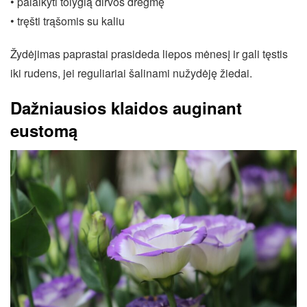
• palaikyti tolygią dirvos drėgmę
• tręšti trąšomis su kaliu
Žydėjimas paprastai prasideda liepos mėnesį ir gali tęstis
iki rudens, jei reguliariai šalinami nužydėję žiedai.
Dažniausios klaidos auginant
eustomą