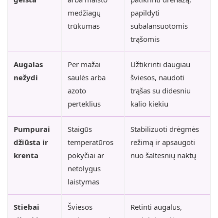
medžiagų
papildyti
trūkumas
subalansuotomis
trąšomis
Augalas
Per mažai
Užtikrinti daugiau
nežydi
saulės arba
šviesos, naudoti
azoto
trąšas su didesniu
perteklius
kalio kiekiu
Pumpurai
Staigūs
Stabilizuoti drėgmės
džiūsta ir
temperatūros
režimą ir apsaugoti
krenta
pokyčiai ar
nuo šaltesnių naktų
netolygus
laistymas
Stiebai
Šviesos
Retinti augalus,