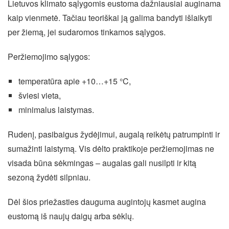
Lietuvos klimato sąlygomis eustoma dažniausiai auginama
kaip vienmetė. Tačiau teoriškai ją galima bandyti išlaikyti
per žiemą, jei sudaromos tinkamos sąlygos.
Peržiemojimo sąlygos:
temperatūra apie +10…+15 °C,
šviesi vieta,
minimalus laistymas.
Rudenį, pasibaigus žydėjimui, augalą reikėtų patrumpinti ir
sumažinti laistymą. Vis dėlto praktikoje peržiemojimas ne
visada būna sėkmingas – augalas gali nusilpti ir kitą
sezoną žydėti silpniau.
Dėl šios priežasties dauguma augintojų kasmet augina
eustomą iš naujų daigų arba sėklų.