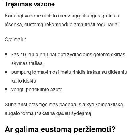
Tręšimas vazone
Kadangi vazone maisto medžiagų atsargos greičiau
išsenka, eustomą rekomenduojama tręšti reguliariai.
Optimalu:
kas 10–14 dienų naudoti žydinčioms gėlėms skirtas
skystas trąšas,
pumpurų formavimosi metu rinktis trąšas su didesniu
kalio kiekiu,
vengti perteklinio azoto.
Subalansuotas tręšimas padeda išlaikyti kompaktišką
augalo formą ir skatina gausų žydėjimą.
Ar galima eustomą peržiemoti?