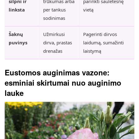
silpni ir
trūkumas arba
parinkti saulėtesnę
linksta
per tankus
vietą
sodinimas
Šaknų
Užmirkusi
Pagerinti dirvos
puvinys
dirva, prastas
laidumą, sumažinti
drenažas
laistymą
Eustomos auginimas vazone:
esminiai skirtumai nuo auginimo
lauke