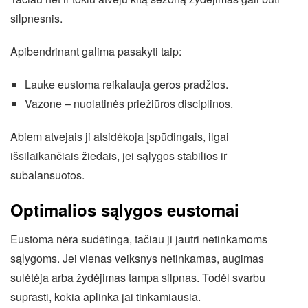
silpnesnis.
Apibendrinant galima pasakyti taip:
Lauke eustoma reikalauja geros pradžios.
Vazone – nuolatinės priežiūros disciplinos.
Abiem atvejais ji atsidėkoja įspūdingais, ilgai
išsilaikančiais žiedais, jei sąlygos stabilios ir
subalansuotos.
Optimalios sąlygos eustomai
Eustoma nėra sudėtinga, tačiau ji jautri netinkamoms
sąlygoms. Jei vienas veiksnys netinkamas, augimas
sulėtėja arba žydėjimas tampa silpnas. Todėl svarbu
suprasti, kokia aplinka jai tinkamiausia.