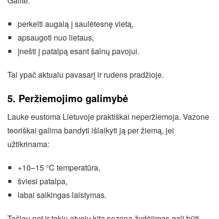
Galite:
perkelti augalą į saulėtesnę vietą,
apsaugoti nuo lietaus,
įnešti į patalpą esant šalnų pavojui.
Tai ypač aktualu pavasarį ir rudens pradžioje.
5. Peržiemojimo galimybė
Lauke eustoma Lietuvoje praktiškai neperžiemoja. Vazone
teoriškai galima bandyti išlaikyti ją per žiemą, jei
užtikrinama:
+10–15 °C temperatūra,
šviesi patalpa,
labai saikingas laistymas.
Tačiau net ir tokiu atveju kitą sezoną žydėjimas gali būti