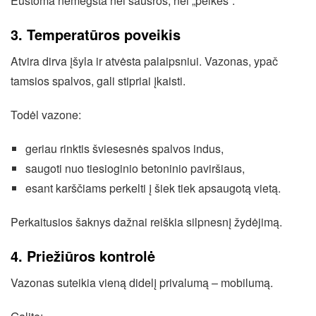
Eustoma nemėgsta nei sausros, nei „pelkės“.
3. Temperatūros poveikis
Atvira dirva įšyla ir atvėsta palaipsniui. Vazonas, ypač
tamsios spalvos, gali stipriai įkaisti.
Todėl vazone:
geriau rinktis šviesesnės spalvos indus,
saugoti nuo tiesioginio betoninio paviršiaus,
esant karščiams perkelti į šiek tiek apsaugotą vietą.
Perkaitusios šaknys dažnai reiškia silpnesnį žydėjimą.
4. Priežiūros kontrolė
Vazonas suteikia vieną didelį privalumą – mobilumą.