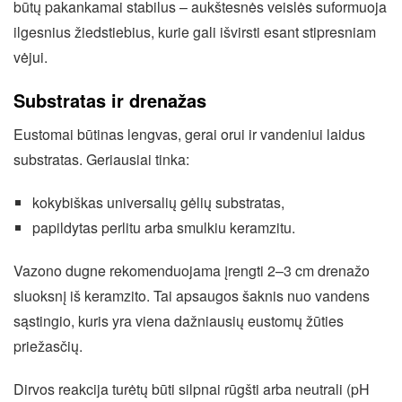
būtų pakankamai stabilus – aukštesnės veislės suformuoja
ilgesnius žiedstiebius, kurie gali išvirsti esant stipresniam
vėjui.
Substratas ir drenažas
Eustomai būtinas lengvas, gerai orui ir vandeniui laidus
substratas. Geriausiai tinka:
kokybiškas universalių gėlių substratas,
papildytas perlitu arba smulkiu keramzitu.
Vazono dugne rekomenduojama įrengti 2–3 cm drenažo
sluoksnį iš keramzito. Tai apsaugos šaknis nuo vandens
sąstingio, kuris yra viena dažniausių eustomų žūties
priežasčių.
Dirvos reakcija turėtų būti silpnai rūgšti arba neutrali (pH