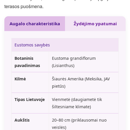
terasos puošmena.
Augalo charakteristika
Žydėjimo ypatumai
Eustomos savybės
Botaninis
Eustoma grandiflorum
pavadinimas
(Lisianthus)
Kilmė
Šiaurės Amerika (Meksika, JAV
pietūs)
Tipas Lietuvoje
Vienmetė (daugiametė tik
šiltesniame klimate)
Aukštis
20–80 cm (priklausomai nuo
veislės)