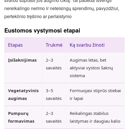
svarbu suprasti jos augimo ciklą. Tai padeda išvengti
nereikalingo nerimo ir neteisingų sprendimų, pavyzdžiui,
perteklinio tręšimo ar perlaistymo
Eustomos vystymosi etapai
Etapas
Trukmė
Ką svarbu žinoti
Įsišaknijimas
2–3
Augimas lėtas, bet
savaitės
aktyviai vystosi šaknų
sistema
Vegetatyvinis
3–5
Formuojasi stiprūs stiebai
augimas
savaitės
ir lapai
Pumpurų
2–3
Reikalingas stabilus
formavimas
savaitės
laistymas ir daugiau kalio