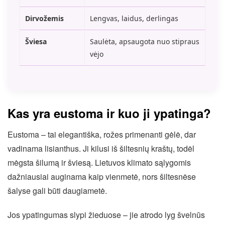
Dirvožemis
Lengvas, laidus, derlingas
Šviesa
Saulėta, apsaugota nuo stipraus
vėjo
Kas yra eustoma ir kuo ji ypatinga?
Eustoma – tai elegantiška, rožes primenanti gėlė, dar
vadinama lisianthus. Ji kilusi iš šiltesnių kraštų, todėl
mėgsta šilumą ir šviesą. Lietuvos klimato sąlygomis
dažniausiai auginama kaip vienmetė, nors šiltesnėse
šalyse gali būti daugiametė.
Jos ypatingumas slypi žieduose – jie atrodo lyg švelnūs