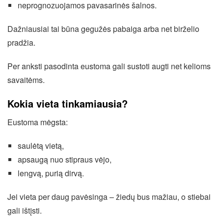
neprognozuojamos pavasarinės šalnos.
Dažniausiai tai būna gegužės pabaiga arba net birželio
pradžia.
Per anksti pasodinta eustoma gali sustoti augti net kelioms
savaitėms.
Kokia vieta tinkamiausia?
Eustoma mėgsta:
saulėtą vietą,
apsaugą nuo stipraus vėjo,
lengvą, purią dirvą.
Jei vieta per daug pavėsinga – žiedų bus mažiau, o stiebai
gali ištįsti.