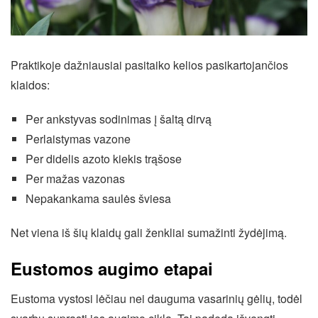
Praktikoje dažniausiai pasitaiko kelios pasikartojančios
klaidos:
Per ankstyvas sodinimas į šaltą dirvą
Perlaistymas vazone
Per didelis azoto kiekis trąšose
Per mažas vazonas
Nepakankama saulės šviesa
Net viena iš šių klaidų gali ženkliai sumažinti žydėjimą.
Eustomos augimo etapai
Eustoma vystosi lėčiau nei dauguma vasarinių gėlių, todėl