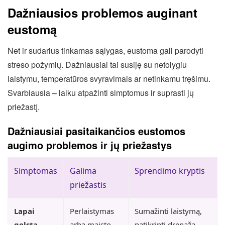
Dažniausios problemos auginant
eustomą
Net ir sudarius tinkamas sąlygas, eustoma gali parodyti
streso požymių. Dažniausiai tai susiję su netolygiu
laistymu, temperatūros svyravimais ar netinkamu tręšimu.
Svarbiausia – laiku atpažinti simptomus ir suprasti jų
priežastį.
Dažniausiai pasitaikančios eustomos
augimo problemos ir jų priežastys
Simptomas
Galima
Sprendimo kryptis
priežastis
Lapai
Perlaistymas
Sumažinti laistymą,
gelsta
arba maisto
patikrinti drenažą,