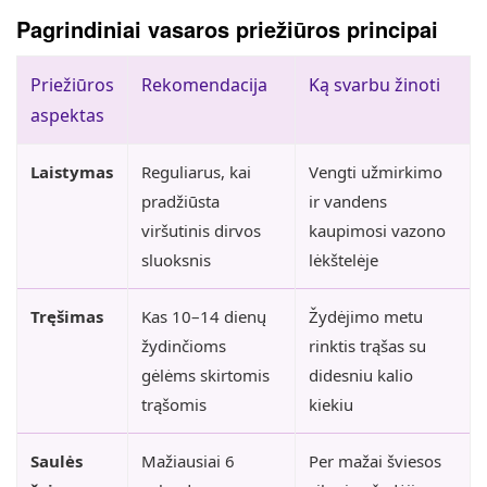
Pagrindiniai vasaros priežiūros principai
Priežiūros
Rekomendacija
Ką svarbu žinoti
aspektas
Laistymas
Reguliarus, kai
Vengti užmirkimo
pradžiūsta
ir vandens
viršutinis dirvos
kaupimosi vazono
sluoksnis
lėkštelėje
Tręšimas
Kas 10–14 dienų
Žydėjimo metu
žydinčioms
rinktis trąšas su
gėlėms skirtomis
didesniu kalio
trąšomis
kiekiu
Saulės
Mažiausiai 6
Per mažai šviesos