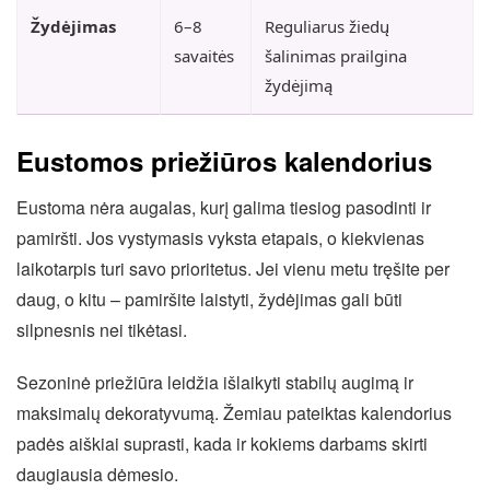
Žydėjimas
6–8
Reguliarus žiedų
savaitės
šalinimas prailgina
žydėjimą
Eustomos priežiūros kalendorius
Eustoma nėra augalas, kurį galima tiesiog pasodinti ir
pamiršti. Jos vystymasis vyksta etapais, o kiekvienas
laikotarpis turi savo prioritetus. Jei vienu metu tręšite per
daug, o kitu – pamiršite laistyti, žydėjimas gali būti
silpnesnis nei tikėtasi.
Sezoninė priežiūra leidžia išlaikyti stabilų augimą ir
maksimalų dekoratyvumą. Žemiau pateiktas kalendorius
padės aiškiai suprasti, kada ir kokiems darbams skirti
daugiausia dėmesio.