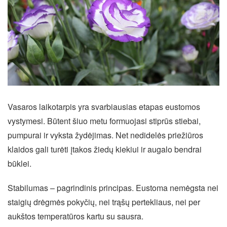
Vasaros laikotarpis yra svarbiausias etapas eustomos
vystymesi. Būtent šiuo metu formuojasi stiprūs stiebai,
pumpurai ir vyksta žydėjimas. Net nedidelės priežiūros
klaidos gali turėti įtakos žiedų kiekiui ir augalo bendrai
būklei.
Stabilumas – pagrindinis principas. Eustoma nemėgsta nei
staigių drėgmės pokyčių, nei trąšų pertekliaus, nei per
aukštos temperatūros kartu su sausra.