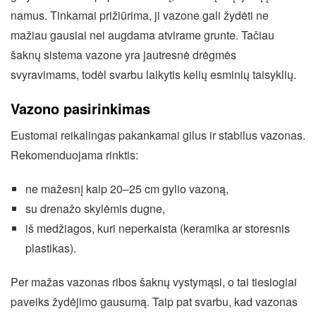
namus. Tinkamai prižiūrima, ji vazone gali žydėti ne
mažiau gausiai nei augdama atvirame grunte. Tačiau
šaknų sistema vazone yra jautresnė drėgmės
svyravimams, todėl svarbu laikytis kelių esminių taisyklių.
Vazono pasirinkimas
Eustomai reikalingas pakankamai gilus ir stabilus vazonas.
Rekomenduojama rinktis:
ne mažesnį kaip 20–25 cm gylio vazoną,
su drenažo skylėmis dugne,
iš medžiagos, kuri neperkaista (keramika ar storesnis
plastikas).
Per mažas vazonas ribos šaknų vystymąsi, o tai tiesiogiai
paveiks žydėjimo gausumą. Taip pat svarbu, kad vazonas