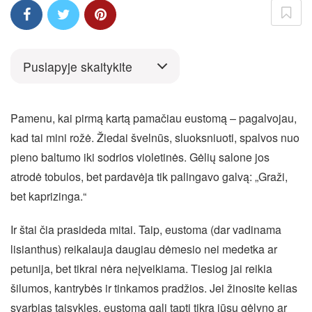
Puslapyje skaitykite
Pamenu, kai pirmą kartą pamačiau eustomą – pagalvojau,
kad tai mini rožė. Žiedai švelnūs, sluoksniuoti, spalvos nuo
pieno baltumo iki sodrios violetinės. Gėlių salone jos
atrodė tobulos, bet pardavėja tik palingavo galvą: „Graži,
bet kaprizinga.“
Ir štai čia prasideda mitai. Taip, eustoma (dar vadinama
lisianthus) reikalauja daugiau dėmesio nei medetka ar
petunija, bet tikrai nėra neįveikiama. Tiesiog jai reikia
šilumos, kantrybės ir tinkamos pradžios. Jei žinosite kelias
svarbias taisykles, eustoma gali tapti tikra jūsų gėlyno ar