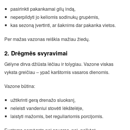
pasirinkti pakankamai gilų indą,
neperpildyti jo keliomis sodinukų grupėmis,
kas sezoną įvertinti, ar šaknims dar pakanka vietos.
Per mažas vazonas reiškia mažiau žiedų.
2. Drėgmės svyravimai
Gėlyne dirva džiūsta lėčiau ir tolygiau. Vazone viskas
vyksta greičiau – ypač karštomis vasaros dienomis.
Vazone būtina:
užtikrinti gerą drenažo sluoksnį,
neleisti vandeniui stovėti lėkštelėje,
laistyti mažomis, bet reguliariomis porcijomis.