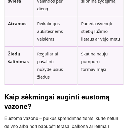
šviesa
valandos per
silpnina žydėjimą
dieną
Atramos
Reikalingos
Padeda išvengti
aukštesnėms
stiebų lūžimo
veislėms
lietaus ar vėjo metu
Žiedų
Reguliariai
Skatina naujų
šalinimas
pašalinti
pumpurų
nužydėjusius
formavimąsi
žiedus
Kaip sėkmingai auginti eustomą
vazone?
Eustoma vazone – puikus sprendimas tiems, kurie neturi
gėlyno arba nori papuošti terasą, balkoną ar įėjimą į