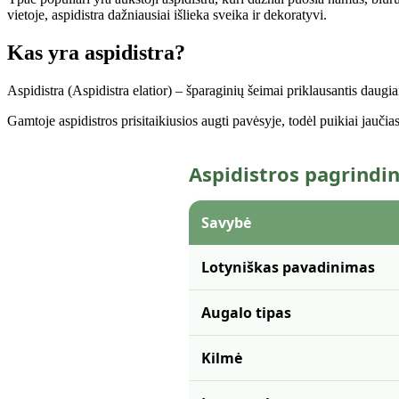
vietoje, aspidistra dažniausiai išlieka sveika ir dekoratyvi.
Kas yra aspidistra?
Aspidistra (Aspidistra elatior) – šparaginių šeimai priklausantis daugi
Gamtoje aspidistros prisitaikiusios augti pavėsyje, todėl puikiai jauči
Aspidistros pagrindi
Savybė
Lotyniškas pavadinimas
Augalo tipas
Kilmė