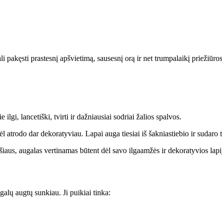
 pakęsti prastesnį apšvietimą, sausesnį orą ir net trumpalaikį priežiūro
ilgi, lancetiški, tvirti ir dažniausiai sodriai žalios spalvos.
 atrodo dar dekoratyviau. Lapai auga tiesiai iš šakniastiebio ir sudaro 
ršiaus, augalas vertinamas būtent dėl savo ilgaamžės ir dekoratyvios lapi
alų augtų sunkiau. Ji puikiai tinka: