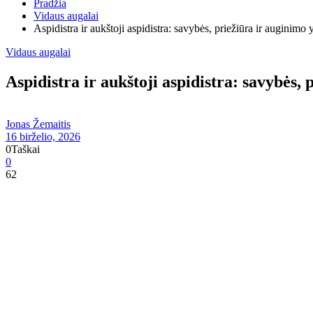
Pradžia
Vidaus augalai
Aspidistra ir aukštoji aspidistra: savybės, priežiūra ir auginimo
Vidaus augalai
Aspidistra ir aukštoji aspidistra: savybės,
Jonas Žemaitis
16 birželio, 2026
0
Taškai
0
62