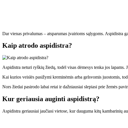
Dar vienas privalumas – atsparumas įvairioms sąlygoms. Aspidistra gali
Kaip atrodo aspidistra?
Aspidistra neturi ryškių žiedų, todėl visas dėmesys tenka jos lapams. Jie 
Kai kurios veislės pasižymi kreminėmis arba gelsvomis juostomis, todėl
Nors žiedai pasirodo labai retai ir dažniausiai slepiasi prie žemės pavi
Kur geriausia auginti aspidistrą?
Aspidistra geriausiai jaučiasi vietose, kur dauguma kitų kambarinių aug