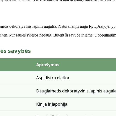
ametis dekoratyvinis lapinis augalas. Natūraliai jis auga Rytų Azijoje, 
asi ten, kur saulės šviesos nedaug. Būtent ši savybė ir lėmė jų populiar
nės savybės
Aprašymas
Aspidistra elatior.
Daugiametis dekoratyvinis lapinis augala
Kinija ir Japonija.