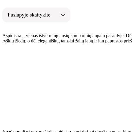
Puslapyje skaitykite
Aspidistra – vienas ištvermingiausių kambarinių augalų pasaulyje. Dėl 
ryškių žiedų, o dėl elegantiškų, tamsiai žalių lapų ir itin paprastos prie
Ypač populiari yra aukštoji aspidistra, kuri dažnai puošia namus, biurus