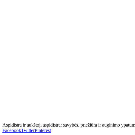
Aspidistra ir aukštoji aspidistra: savybės, priežiūra ir auginimo ypatum
Facebook
Twitter
Pinterest