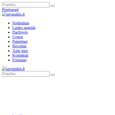
Prisijungti
Sodinimas
Lauko augalai
Daržovės
Uogos
Patarimai
Receptai
Apie mus
Kontaktai
Forumas