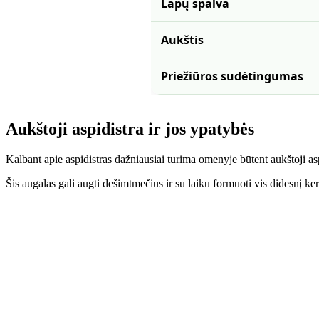
Lapų spalva
Aukštis
Priežiūros sudėtingumas
Aukštoji aspidistra ir jos ypatybės
Kalbant apie aspidistras dažniausiai turima omenyje būtent aukštoji aspidi
Šis augalas gali augti dešimtmečius ir su laiku formuoti vis didesnį k