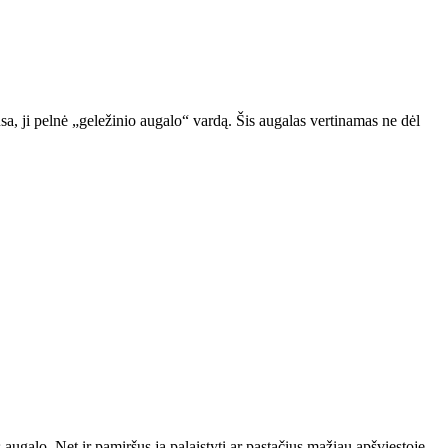
sa, ji pelnė „geležinio augalo“ vardą. Šis augalas vertinamas ne dėl
 augalo. Net ir pamiršus ją palaistyti ar pastačius mažiau apšviestoje