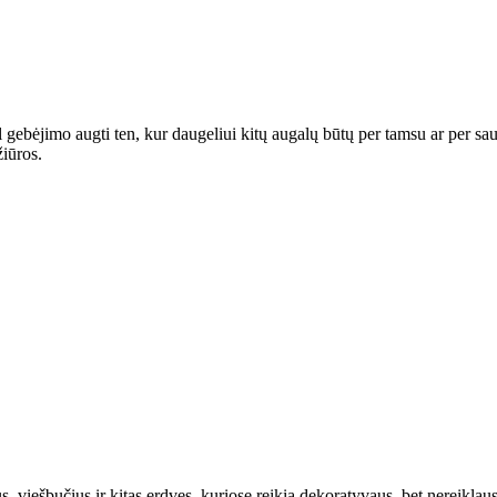
gebėjimo augti ten, kur daugeliui kitų augalų būtų per tamsu ar per sau
žiūros.
, viešbučius ir kitas erdves, kuriose reikia dekoratyvaus, bet nereiklaus