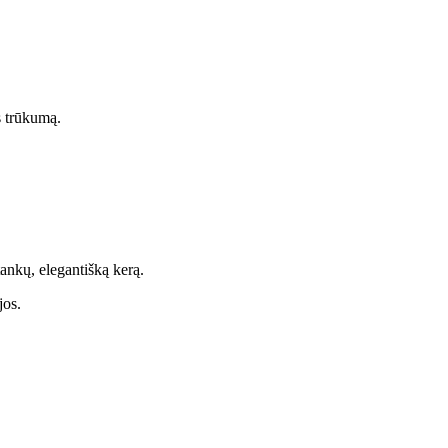
s trūkumą.
tankų, elegantišką kerą.
jos.