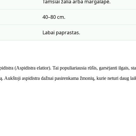
Tamsiai žalia arba margalapė.
40–80 cm.
Labai paprastas.
stra (Aspidistra elatior). Tai populiariausia rūšis, garsėjanti ilgais, stan
erą. Aukštoji aspidistra dažnai pasirenkama žmonių, kurie neturi daug la