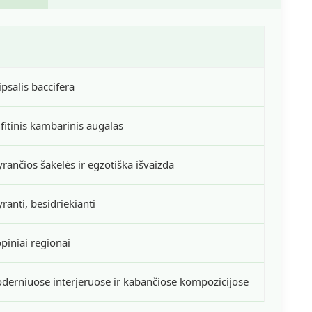
ipsalis baccifera
ifitinis kambarinis augalas
yrančios šakelės ir egzotiška išvaizda
ranti, besidriekianti
opiniai regionai
derniuose interjeruose ir kabančiose kompozicijose