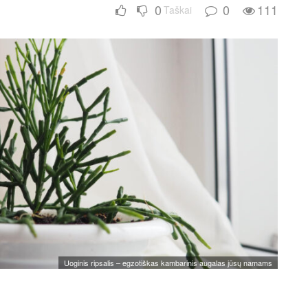
0
0
111
Taškai
Uoginis ripsalis – egzotiškas kambarinis augalas jūsų namams