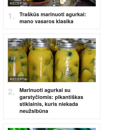
RECEPTAI
Traškūs marinuoti agurkai:
mano vasaros klasika
RECEPTAI
Marinuoti agurkai su
garstyčiomis: pikantiškas
stiklainis, kuris niekada
neužsibūna