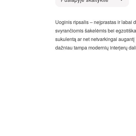
Uoginis ripsalis – neįprastas ir labai
svyrančiomis šakelėmis bei egzotiška i
sukulentą ar net netvarkingai augantį ka
dažniau tampa modernių interjerų dal