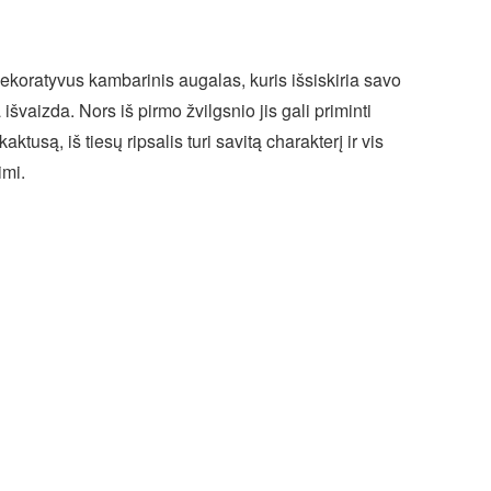
 dekoratyvus kambarinis augalas, kuris išsiskiria savo
švaizda. Nors iš pirmo žvilgsnio jis gali priminti
ktusą, iš tiesų ripsalis turi savitą charakterį ir vis
imi.