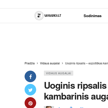
Sodinimas
Pradžia
Vidaus augalai
Uoginis ripsalis – egzotiškas k
VIDAUS AUGALAI
Uoginis ripsalis
kambarinis aug