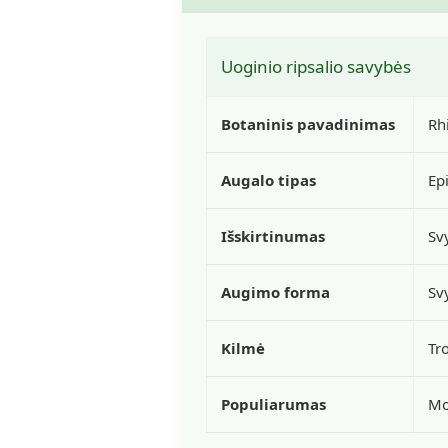
Uoginio ripsalio savybės
Botaninis pavadinimas
Rh
Augalo tipas
Ep
Išskirtinumas
Sv
Augimo forma
Svy
Kilmė
Tr
Populiarumas
Mo