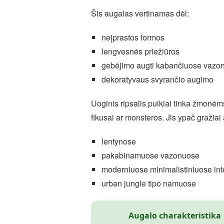
Šis augalas vertinamas dėl:
neįprastos formos
lengvesnės priežiūros
gebėjimo augti kabančiuose vazo
dekoratyvaus svyrančio augimo
Uoginis ripsalis puikiai tinka žmonėm
fikusai ar monsteros. Jis ypač gražiai 
lentynose
pakabinamuose vazonuose
moderniuose minimalistiniuose int
urban jungle tipo namuose
Augalo charakteristika