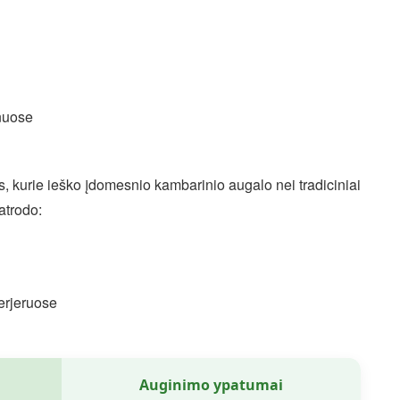
nuose
s, kurie ieško įdomesnio kambarinio augalo nei tradiciniai
atrodo:
erjeruose
Auginimo ypatumai