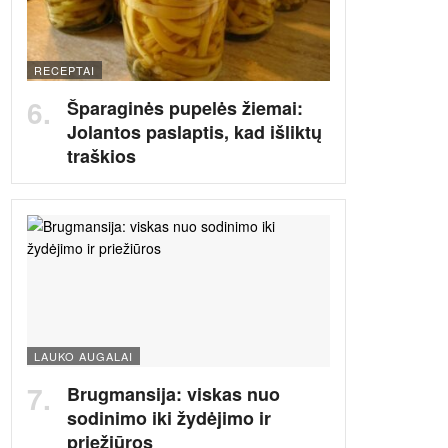
RECEPTAI
Šparaginės pupelės žiemai:
Jolantos paslaptis, kad išliktų
traškios
LAUKO AUGALAI
Brugmansija: viskas nuo
sodinimo iki žydėjimo ir
priežiūros