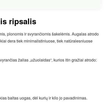
s ripsalis
lgomis, plonomis ir svyrančiomis šakelėmis. Augalas atrodo
ikiai dera tiek minimalistiniuose, tiek natūralesniuose
vyrančias žalias „užuolaidas“, kurios itin gražiai atrodo:
kias baltas uogas, dėl kurių ir kilo jo pavadinimas.