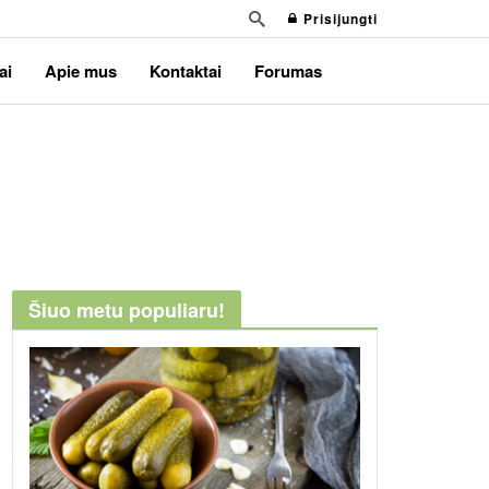
Prisijungti
ai
Apie mus
Kontaktai
Forumas
Šiuo metu populiaru!