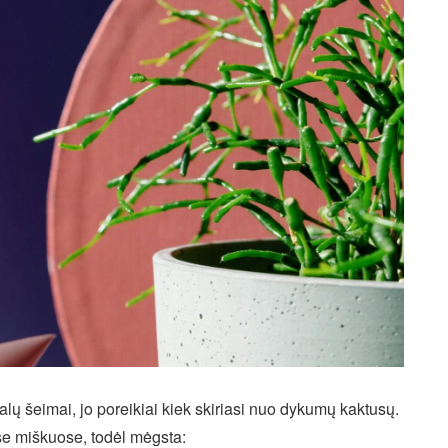
alų šeimai, jo poreikiai kiek skiriasi nuo dykumų kaktusų.
se miškuose, todėl mėgsta: