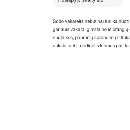
Sodo vakarėlis nebūtinai turi kainuot
geriausi vakarai gimsta ne iš brangių 
nuotaikos, paprastų sprendimų ir tink
anksto, net ir nedidelis kiemas gali ta