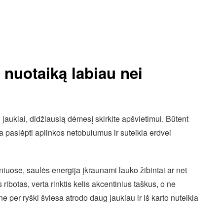
 nuotaiką labiau nei
ų jaukiai, didžiausią dėmesį skirkite apšvietimui. Būtent
 paslėpti aplinkos netobulumus ir suteikia erdvei
iniuose, saulės energija įkraunami lauko žibintai ar net
ribotas, verta rinktis kelis akcentinius taškus, o ne
ne per ryški šviesa atrodo daug jaukiau ir iš karto nuteikia