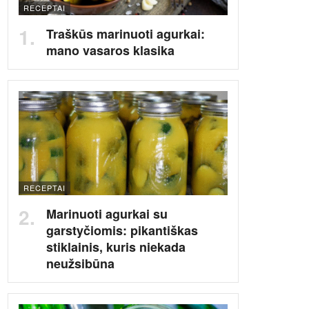
RECEPTAI
Traškūs marinuoti agurkai:
mano vasaros klasika
RECEPTAI
Marinuoti agurkai su
garstyčiomis: pikantiškas
stiklainis, kuris niekada
neužsibūna