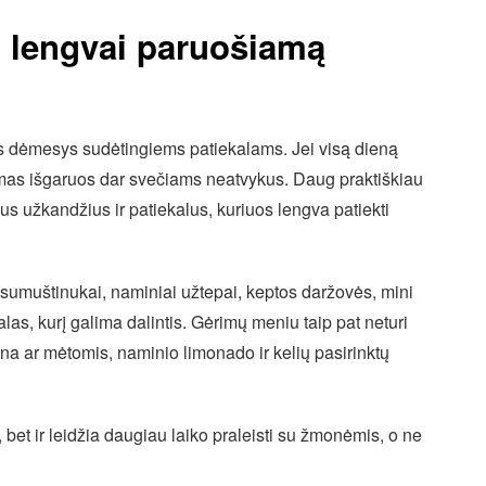
, lengvai paruošiamą
is dėmesys sudėtingiems patiekalams. Jei visą dieną
numas išgaruos dar svečiams neatvykus. Daug praktiškiau
us užkandžius ir patiekalus, kuriuos lengva patiekti
s, sumuštinukai, naminiai užtepai, keptos daržovės, mini
alas, kurį galima dalintis. Gėrimų meniu taip pat neturi
ina ar mėtomis, naminio limonado ir kelių pasirinktų
 bet ir leidžia daugiau laiko praleisti su žmonėmis, o ne