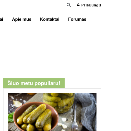
Prisijungti
ai
Apie mus
Kontaktai
Forumas
Šiuo metu populiaru!