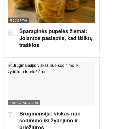
RECEPTAI
Šparaginės pupelės žiemai:
Jolantos paslaptis, kad išliktų
traškios
LAUKO AUGALAI
Brugmansija: viskas nuo
sodinimo iki žydėjimo ir
priežiūros