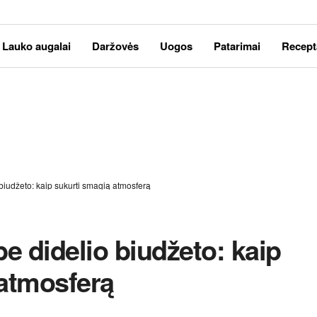
Lauko augalai
Daržovės
Uogos
Patarimai
Recept
biudžeto: kaip sukurti smagią atmosferą
e didelio biudžeto: kaip
 atmosferą