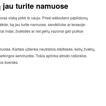
ą jau turite namuose
oras viską pirkti iš naujo. Prieš ieškodami papildomų
ėkite, ką jau turite namuose, sandėliuke ar terasoje.
ai indai, žvakidės ar net gėlių vazonai gali puikiai
oruotas. Kartais užtenka neutralios staltiesės, kelių žvakių,
varkingos serviruotės. Tokia aplinka atrodo natūraliai,
tos šventės.