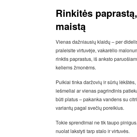
Rinkitės paprastą
maistą
Vienas dažniausių klaidų – per didel
praleisite virtuvėje, vakarėlio malo
rinktis paprastus, iš anksto paruošiam
keliems žmonėms.
Puikiai tinka daržovių ir sūrių lėkštė
iešmeliai ar vienas pagrindinis patiek
būti platus – pakanka vandens su citr
variantų pagal svečių poreikius.
Tokie sprendimai ne tik taupo pinigus,
nuolat lakstyti tarp stalo ir virtuvės.