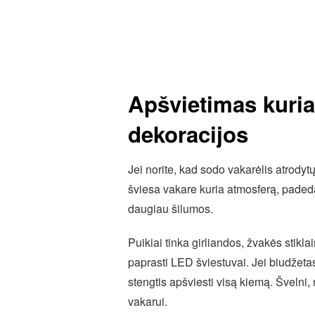
Apšvietimas kuria
dekoracijos
Jei norite, kad sodo vakarėlis atrodyt
šviesa vakare kuria atmosferą, padeda
daugiau šilumos.
Puikiai tinka girliandos, žvakės stikla
paprasti LED šviestuvai. Jei biudžetas 
stengtis apšviesti visą kiemą. Švelni, 
vakarui.