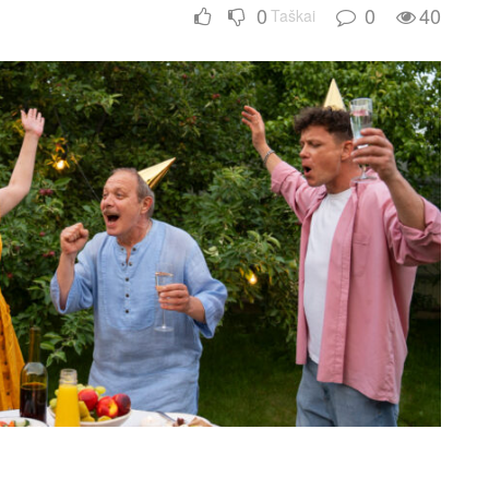
0
0
40
Taškai