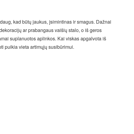
i daug, kad būtų jaukus, įsimintinas ir smagus. Dažnai
dekoracijų ar prabangaus vaišių stalo, o iš geros
amai suplanuotos aplinkos. Kai viskas apgalvota iš
pti puikia vieta artimųjų susibūrimui.