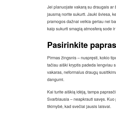
Jei planuojate vakarą su draugais ar šeim
jausmą norite sukurti. Jauki šviesa, 
pramogos dažnai veikia geriau nei ba
kaip sukurti smagią atmosferą sode ir
Pasirinkite papras
Pirmas žingsnis – nuspręsti, kokio tip
tačiau aiški kryptis padeda lengviau s
vakaras, neformalus draugų susitikima
dangumi.
Kai turite aiškią idėją, tampa paprasči
Svarbiausia – neapkrauti savęs. Kuo 
tikimybė, kad svečiai jausis laisvai.