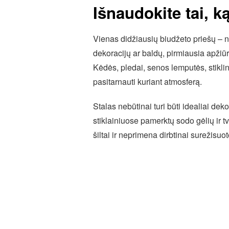
Išnaudokite tai, k
Vienas didžiausių biudžeto priešų – n
dekoracijų ar baldų, pirmiausia apžiūr
Kėdės, pledai, senos lemputės, stiklini
pasitarnauti kuriant atmosferą.
Stalas nebūtinai turi būti idealiai dek
stiklainiuose pamerktų sodo gėlių ir t
šiltai ir neprimena dirbtinai surežisuo