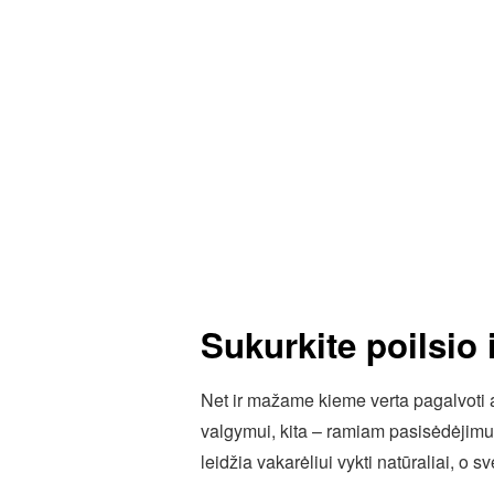
Sukurkite poilsio
Net ir mažame kieme verta pagalvoti ap
valgymui, kita – ramiam pasisėdėjimui
leidžia vakarėliui vykti natūraliai, o s