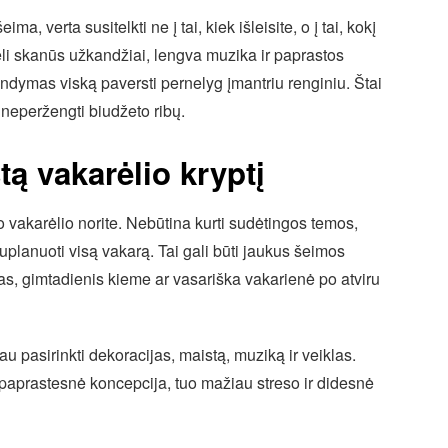
a, verta susitelkti ne į tai, kiek išleisite, o į tai, kokį
keli skanūs užkandžiai, lengva muzika ir paprastos
ndymas viską paversti pernelyg įmantriu renginiu. Štai
 neperžengti biudžeto ribų.
tą vakarėlio kryptį
o vakarėlio norite. Nebūtina kurti sudėtingos temos,
uplanuoti visą vakarą. Tai gali būti jaukus šeimos
s, gimtadienis kieme ar vasariška vakarienė po atviru
au pasirinkti dekoracijas, maistą, muziką ir veiklas.
paprastesnė koncepcija, tuo mažiau streso ir didesnė