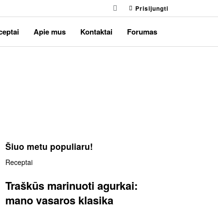
Prisijungti
ceptai
Apie mus
Kontaktai
Forumas
Šiuo metu populiaru!
Receptai
Traškūs marinuoti agurkai:
mano vasaros klasika