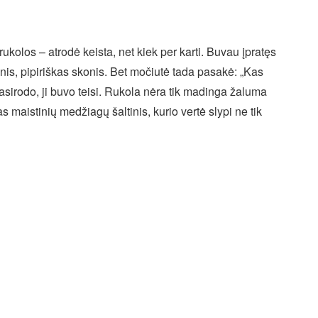
kolos – atrodė keista, net kiek per karti. Buvau įpratęs
esnis, pipiriškas skonis. Bet močiutė tada pasakė: „Kas
 pasirodo, ji buvo teisi. Rukola nėra tik madinga žaluma
s maistinių medžiagų šaltinis, kurio vertė slypi ne tik