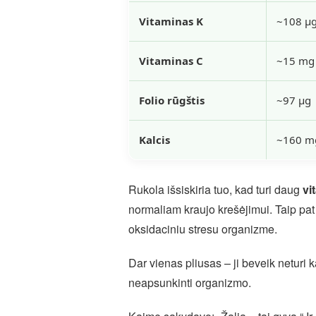
Vitaminas K
~108 µ
Vitaminas C
~15 mg
Folio rūgštis
~97 µg
Kalcis
~160 m
Rukola išsiskiria tuo, kad turi daug
vi
normaliam kraujo krešėjimui. Taip pat
oksidaciniu stresu organizme.
Dar vienas pliusas – ji beveik neturi ka
neapsunkinti organizmo.