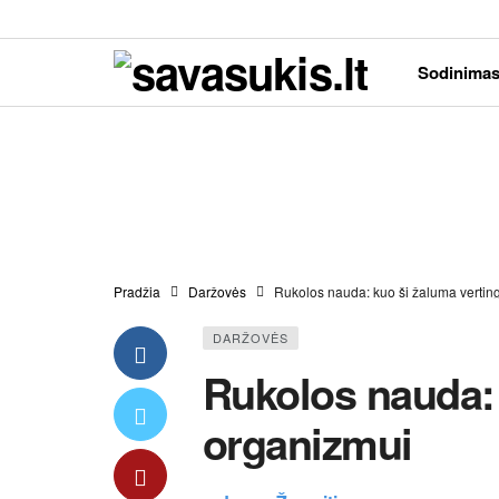
Sodinima
Pradžia
Daržovės
Rukolos nauda: kuo ši žaluma vertin
DARŽOVĖS
Rukolos nauda: 
organizmui