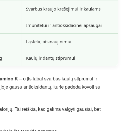
g
Svarbus kraujo krešėjimui ir kaulams
Imunitetui ir antioksidacinei apsaugai
Ląstelių atsinaujinimui
g
Kaulų ir dantų stiprumui
tamino K
– o jis labai svarbus kaulų stiprumui ir
 joje gausu antioksidantų, kurie padeda kovoti su
lorijų. Tai reiškia, kad galima valgyti gausiai, bet