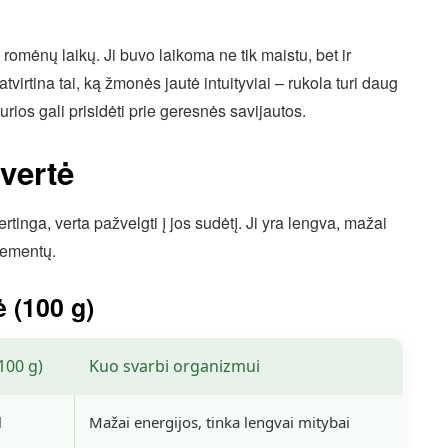
omėnų laikų. Ji buvo laikoma ne tik maistu, bet ir
virtina tai, ką žmonės jautė intuityviai – rukola turi daug
rios gali prisidėti prie geresnės savijautos.
vertė
tinga, verta pažvelgti į jos sudėtį. Ji yra lengva, mažai
lementų.
 (100 g)
(100 g)
Kuo svarbi organizmui
l
Mažai energijos, tinka lengvai mitybai