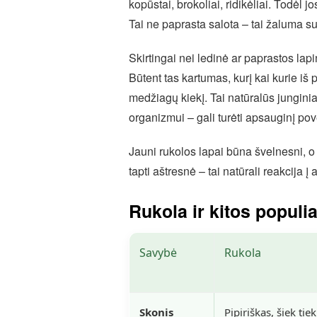
kopūstai, brokoliai, ridikėliai. Todėl jo
Tai ne paprasta salota – tai žaluma su
Skirtingai nei ledinė ar paprastos lapi
Būtent tas kartumas, kurį kai kurie iš 
medžiagų kiekį. Tai natūralūs jungin
organizmui – gali turėti apsauginį pov
Jauni rukolos lapai būna švelnesni, o 
tapti aštresnė – tai natūrali reakcija į
Rukola ir kitos populi
Savybė
Rukola
Skonis
Pipiriškas, šiek tiek