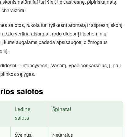
s skonis natūraliai turi šiek tiek aštresnę, pipirišką natą.
 charakteriu.
nės salotos, rukola turi ryškesnį aromatą ir stipresnį skonį.
pradžių vertina atsargiai, rodo didesnį fitocheminių
iai, kurie augalams padeda apsisaugoti, o žmogaus
eikį.
didesni – intensyvesni. Vasarą, ypač per karščius, ji gali
 aplinkos sąlygas.
arios salotos
Ledinė
Špinatai
salota
Švelnus,
Neutralus