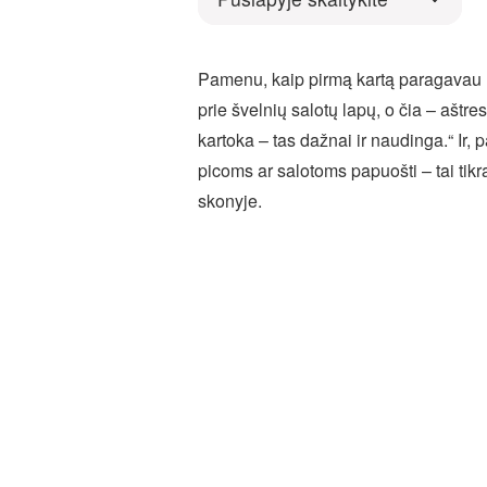
Pamenu, kaip pirmą kartą paragavau ru
prie švelnių salotų lapų, o čia – aštr
kartoka – tas dažnai ir naudinga.“ Ir,
picoms ar salotoms papuošti – tai tikra
skonyje.