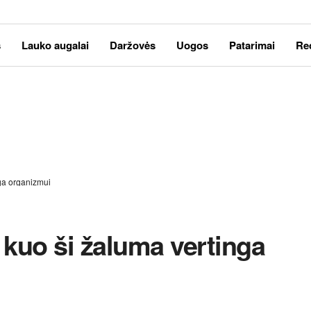
s
Lauko augalai
Daržovės
Uogos
Patarimai
Re
ga organizmui
kuo ši žaluma vertinga