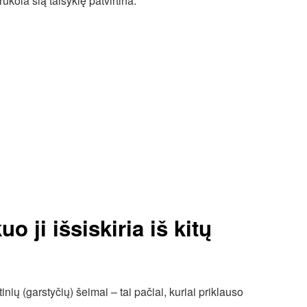
ukola šią taisyklę patvirtina.
uo ji išsiskiria iš kitų
nių (garstyčių) šeimai – tai pačiai, kuriai priklauso