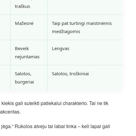
traškus
Mažesnė
Taip pat turtingi maistinėmis
medžiagomis
Beveik
Lengvas
nejuntamas
Salotos,
Salotos, troškiniai
burgeriai
kiekis gali suteikti patiekalui charakterio. Tai ne tik
 akcentas.
ėga.“ Rukolos atveju tai labai tinka – keli lapai gali