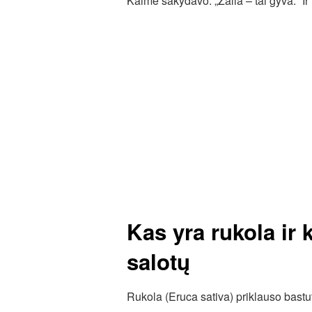
Kaime sakydavo: „Žalia – tai gyva.“ Ir r
Kas yra rukola ir k
salotų
Rukola (Eruca sativa) priklauso bastuti