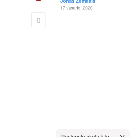
Jonas Žemaitis
17 vasario, 2026
Puslapyje skaitykite