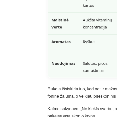
kartus
Maistinė
Aukšta vitaminų
vertė
koncentracija
Aromatas
Ryškus
Naudojimas
Salotos, picos,
sumuštiniai
Rukola išsiskiria tuo, kad net ir mažas 
foninė žaluma, o veikiau prieskoninis
Kaime sakydavo: „Ne kiekis svarbu, o j
pakeisti visą skonio kryptį.