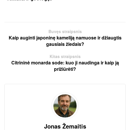
Buvęs straipsnis
Kaip auginti japoninę kameliją namuose ir džiaugtis
gausiais žiedais?
Kitas straipsnis
Citrininė monarda sode: kuo ji naudinga ir kaip ją
prižiūrėti?
Jonas Žemaitis