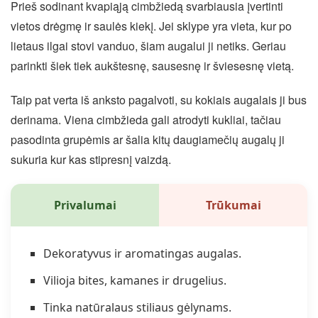
Prieš sodinant kvapiąją cimbžiedą svarbiausia įvertinti
vietos drėgmę ir saulės kiekį. Jei sklype yra vieta, kur po
lietaus ilgai stovi vanduo, šiam augalui ji netiks. Geriau
parinkti šiek tiek aukštesnę, sausesnę ir šviesesnę vietą.
Taip pat verta iš anksto pagalvoti, su kokiais augalais ji bus
derinama. Viena cimbžieda gali atrodyti kukliai, tačiau
pasodinta grupėmis ar šalia kitų daugiamečių augalų ji
sukuria kur kas stipresnį vaizdą.
Privalumai
Trūkumai
Dekoratyvus ir aromatingas augalas.
Vilioja bites, kamanes ir drugelius.
Tinka natūralaus stiliaus gėlynams.