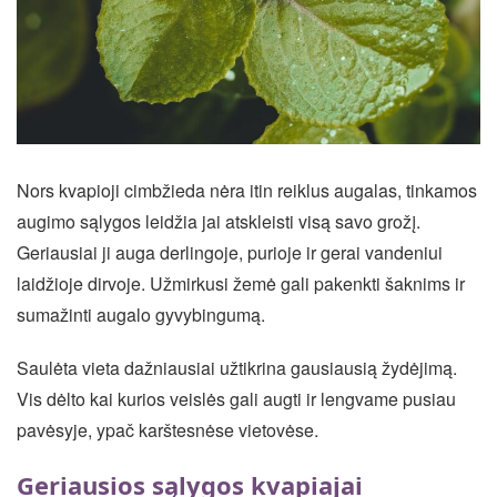
Nors kvapioji cimbžieda nėra itin reiklus augalas, tinkamos
augimo sąlygos leidžia jai atskleisti visą savo grožį.
Geriausiai ji auga derlingoje, purioje ir gerai vandeniui
laidžioje dirvoje. Užmirkusi žemė gali pakenkti šaknims ir
sumažinti augalo gyvybingumą.
Saulėta vieta dažniausiai užtikrina gausiausią žydėjimą.
Vis dėlto kai kurios veislės gali augti ir lengvame pusiau
pavėsyje, ypač karštesnėse vietovėse.
Geriausios sąlygos kvapiajai