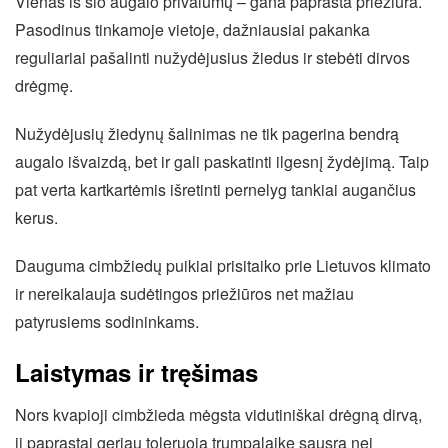
Vienas iš šio augalo privalumų – gana paprasta priežiūra.
Pasodinus tinkamoje vietoje, dažniausiai pakanka
reguliariai pašalinti nužydėjusius žiedus ir stebėti dirvos
drėgmę.
Nužydėjusių žiedynų šalinimas ne tik pagerina bendrą
augalo išvaizdą, bet ir gali paskatinti ilgesnį žydėjimą. Taip
pat verta kartkartėmis išretinti pernelyg tankiai augančius
kerus.
Dauguma cimbžiedų puikiai prisitaiko prie Lietuvos klimato
ir nereikalauja sudėtingos priežiūros net mažiau
patyrusiems sodininkams.
Laistymas ir tręšimas
Nors kvapioji cimbžieda mėgsta vidutiniškai drėgną dirvą,
ji paprastai geriau toleruoja trumpalaikę sausrą nei