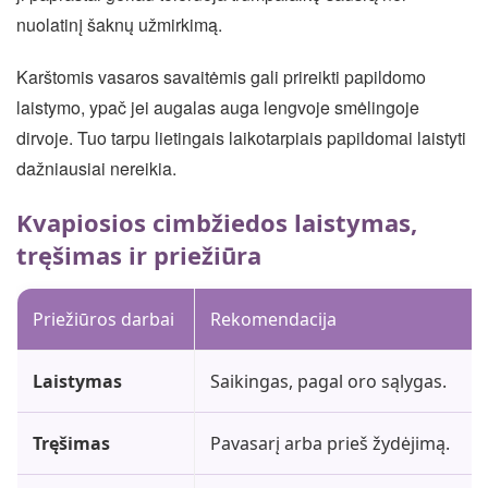
nuolatinį šaknų užmirkimą.
Karštomis vasaros savaitėmis gali prireikti papildomo
laistymo, ypač jei augalas auga lengvoje smėlingoje
dirvoje. Tuo tarpu lietingais laikotarpiais papildomai laistyti
dažniausiai nereikia.
Kvapiosios cimbžiedos laistymas,
tręšimas ir priežiūra
Priežiūros darbai
Rekomendacija
Laistymas
Saikingas, pagal oro sąlygas.
Tręšimas
Pavasarį arba prieš žydėjimą.