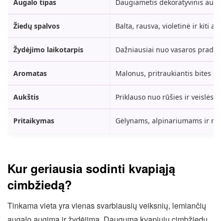
Augalo tipas
Daugiametis dekoratyvinis auga
Žiedų spalvos
Balta, rausva, violetinė ir kiti at
Žydėjimo laikotarpis
Dažniausiai nuo vasaros pradžio
Aromatas
Malonus, pritraukiantis bites ir
Aukštis
Priklauso nuo rūšies ir veislės.
Pritaikymas
Gėlynams, alpinariumams ir nat
Kur geriausia sodinti kvapiąją
cimbžiedą?
Tinkama vieta yra vienas svarbiausių veiksnių, lemiančių
augalo augimą ir žydėjimą. Dauguma kvapiųjų cimbžiedų