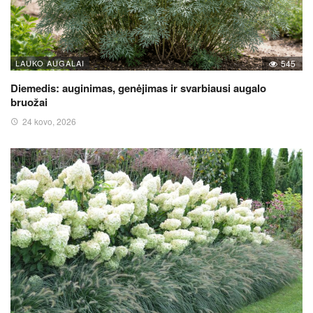
LAUKO AUGALAI
545
Diemedis: auginimas, genėjimas ir svarbiausi augalo
bruožai
24 kovo, 2026