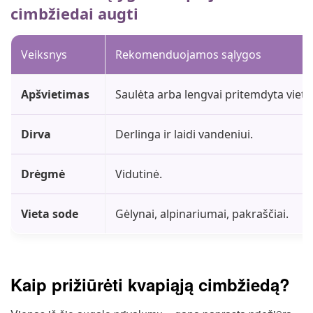
cimbžiedai augti
Veiksnys
Rekomenduojamos sąlygos
Apšvietimas
Saulėta arba lengvai pritemdyta vieta
Dirva
Derlinga ir laidi vandeniui.
Drėgmė
Vidutinė.
Vieta sode
Gėlynai, alpinariumai, pakraščiai.
Kaip prižiūrėti kvapiąją cimbžiedą?