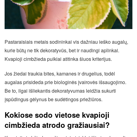
Pastaraisiais metais sodininkai vis dažniau ieško augalų,
kurie būtų ne tik dekoratyvūs, bet ir naudingi aplinkai.
Kvapioji cimbžieda puikiai atitinka šiuos kriterijus.
Jos žiedai traukia bites, kamanes ir drugelius, todėl
augalas prisideda prie biologinės įvairovės išsaugojimo.
Be to, ilgai išliekantis dekoratyvumas leidžia sukurti
įspūdingus gėlynus be sudėtingos priežiūros.
Kokiose sodo vietose kvapioji
cimbžieda atrodo gražiausiai?