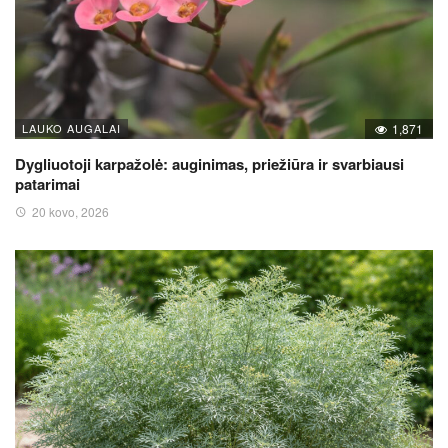
LAUKO AUGALAI
1,871
Dygliuotoji karpažolė: auginimas, priežiūra ir svarbiausi
patarimai
20 kovo, 2026