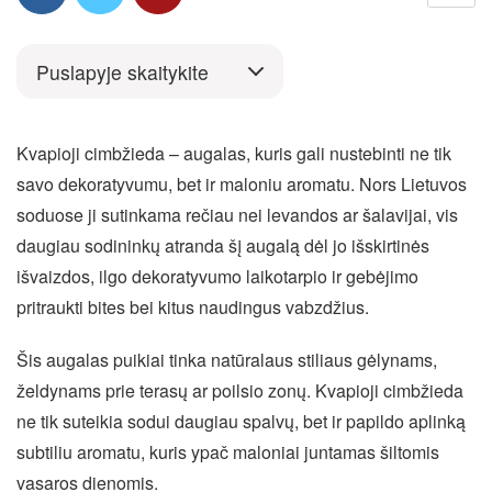
Puslapyje skaitykite
Kvapioji cimbžieda – augalas, kuris gali nustebinti ne tik
savo dekoratyvumu, bet ir maloniu aromatu. Nors Lietuvos
soduose ji sutinkama rečiau nei levandos ar šalavijai, vis
daugiau sodininkų atranda šį augalą dėl jo išskirtinės
išvaizdos, ilgo dekoratyvumo laikotarpio ir gebėjimo
pritraukti bites bei kitus naudingus vabzdžius.
Šis augalas puikiai tinka natūralaus stiliaus gėlynams,
želdynams prie terasų ar poilsio zonų. Kvapioji cimbžieda
ne tik suteikia sodui daugiau spalvų, bet ir papildo aplinką
subtiliu aromatu, kuris ypač maloniai juntamas šiltomis
vasaros dienomis.