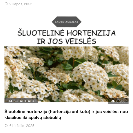
9 liepos, 2025
LAUKO AUGALAI
8,288
Šluotelinė hortenzija (hortenzija ant koto) ir jos veislės: nuo
klasikos iki spalvų stebuklų
6 birželio, 2025