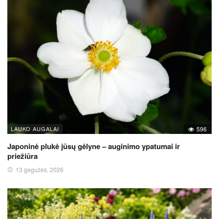
LAUKO AUGALAI
596
Japoninė plukė jūsų gėlyne – auginimo ypatumai ir
priežiūra
13 gegužės, 2026