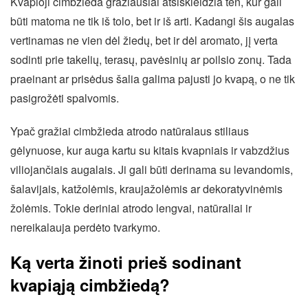
Kvapioji cimbžieda gražiausiai atsiskleidžia ten, kur gali
būti matoma ne tik iš tolo, bet ir iš arti. Kadangi šis augalas
vertinamas ne vien dėl žiedų, bet ir dėl aromato, jį verta
sodinti prie takelių, terasų, pavėsinių ar poilsio zonų. Tada
praeinant ar prisėdus šalia galima pajusti jo kvapą, o ne tik
pasigrožėti spalvomis.
Ypač gražiai cimbžieda atrodo natūralaus stiliaus
gėlynuose, kur auga kartu su kitais kvapniais ir vabzdžius
viliojančiais augalais. Ji gali būti derinama su levandomis,
šalavijais, katžolėmis, kraujažolėmis ar dekoratyvinėmis
žolėmis. Tokie deriniai atrodo lengvai, natūraliai ir
nereikalauja perdėto tvarkymo.
Ką verta žinoti prieš sodinant
kvapiąją cimbžiedą?