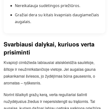
Nereikalauja sudėtingos priežiūros.
Gražiai dera su kitais kvapniais daugiamečiais
augalais.
Svarbiausi dalykai, kuriuos verta
prisiminti
Kvapioji cimbžieda labiausiai atsiskleidžia saulėtoje,
šiltoje ir neužmirkstančioje vietoje. Jei augalas gauna
pakankamai šviesos, jo žydėjimas būna gausesnis, o
aromatas – ryškesnis.
Norint išlaikyti gražų kerą, verta reguliariai šalinti
nužydėjusius žiedus ir nepersistengti su trąšomis. Tai
augalas, kuriam dažnai labiau patinka saikinga priežiūra