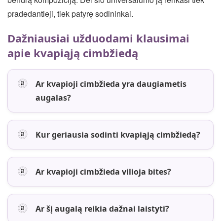
pradedantieji, tiek patyrę sodininkai.
Dažniausiai užduodami klausimai
apie kvapiąją cimbžiedą
Ar kvapioji cimbžieda yra daugiametis
augalas?
Kur geriausia sodinti kvapiąją cimbžiedą?
Ar kvapioji cimbžieda vilioja bites?
Ar šį augalą reikia dažnai laistyti?