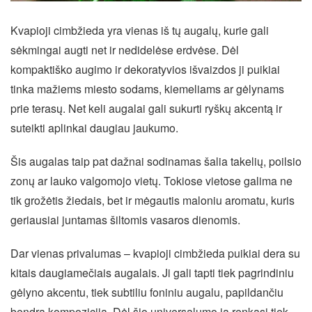
Kvapioji cimbžieda yra vienas iš tų augalų, kurie gali
sėkmingai augti net ir nedidelėse erdvėse. Dėl
kompaktiško augimo ir dekoratyvios išvaizdos ji puikiai
tinka mažiems miesto sodams, kiemeliams ar gėlynams
prie terasų. Net keli augalai gali sukurti ryškų akcentą ir
suteikti aplinkai daugiau jaukumo.
Šis augalas taip pat dažnai sodinamas šalia takelių, poilsio
zonų ar lauko valgomojo vietų. Tokiose vietose galima ne
tik grožėtis žiedais, bet ir mėgautis maloniu aromatu, kuris
geriausiai juntamas šiltomis vasaros dienomis.
Dar vienas privalumas – kvapioji cimbžieda puikiai dera su
kitais daugiamečiais augalais. Ji gali tapti tiek pagrindiniu
gėlyno akcentu, tiek subtiliu foniniu augalu, papildančiu
bendrą kompoziciją. Dėl šio universalumo ją renkasi tiek