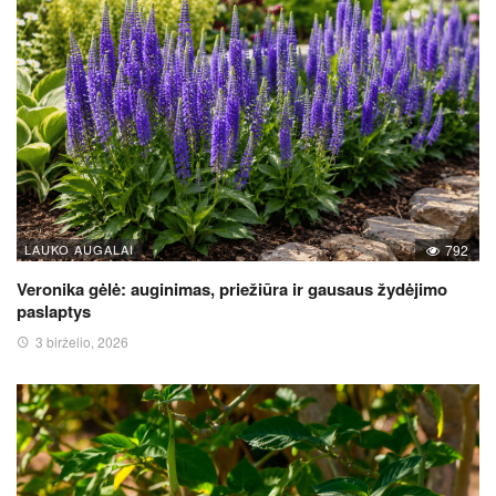
LAUKO AUGALAI
792
Veronika gėlė: auginimas, priežiūra ir gausaus žydėjimo
paslaptys
3 birželio, 2026