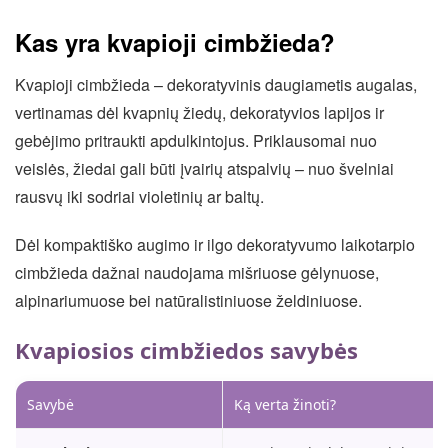
Kas yra kvapioji cimbžieda?
Kvapioji cimbžieda – dekoratyvinis daugiametis augalas,
vertinamas dėl kvapnių žiedų, dekoratyvios lapijos ir
gebėjimo pritraukti apdulkintojus. Priklausomai nuo
veislės, žiedai gali būti įvairių atspalvių – nuo švelniai
rausvų iki sodriai violetinių ar baltų.
Dėl kompaktiško augimo ir ilgo dekoratyvumo laikotarpio
cimbžieda dažnai naudojama mišriuose gėlynuose,
alpinariumuose bei natūralistiniuose želdiniuose.
Kvapiosios cimbžiedos savybės
Savybė
Ką verta žinoti?