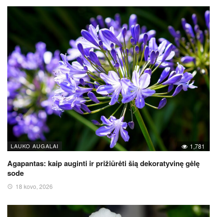
LAUKO AUGALAI
1,781
Agapantas: kaip auginti ir prižiūrėti šią dekoratyvinę gėlę
sode
18 kovo, 2026