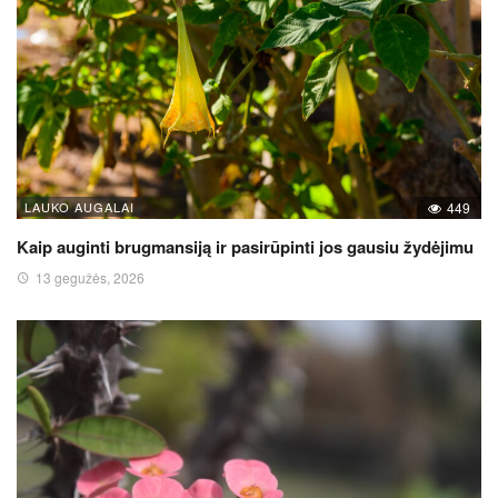
LAUKO AUGALAI
449
Kaip auginti brugmansiją ir pasirūpinti jos gausiu žydėjimu
13 gegužės, 2026