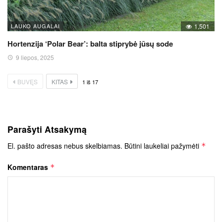
LAUKO AUGALAI
1,501
Hortenzija ‘Polar Bear’: balta stiprybė jūsų sode
9 liepos, 2025
BUVĘS
KITAS
1
iš
17
Parašyti Atsakymą
El. pašto adresas nebus skelbiamas.
Būtini laukeliai pažymėti
*
Komentaras
*