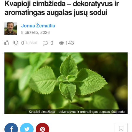
Kvapioji cimbžieda – dekoratyvus ir
aromatingas augalas jūsų sodui
Jonas Žemaitis
8 birželio, 2026
0
0
143
Taškai
Kvapioji cimbžieda – dekoratyvus ir aromatingas augalas jūsų sodui