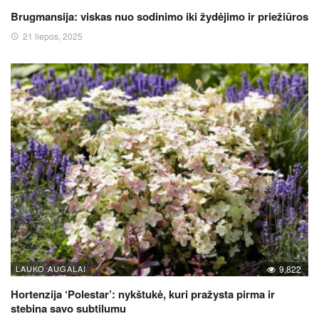
Brugmansija: viskas nuo sodinimo iki žydėjimo ir priežiūros
21 liepos, 2025
LAUKO AUGALAI
9,822
Hortenzija ‘Polestar’: nykštukė, kuri pražysta pirma ir
stebina savo subtilumu