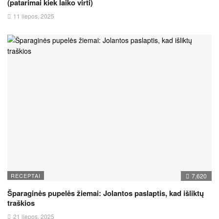
(patarimai kiek laiko virti)
11 liepos, 2025
RECEPTAI
7,620
Šparaginės pupelės žiemai: Jolantos paslaptis, kad išliktų
traškios
21 liepos, 2025