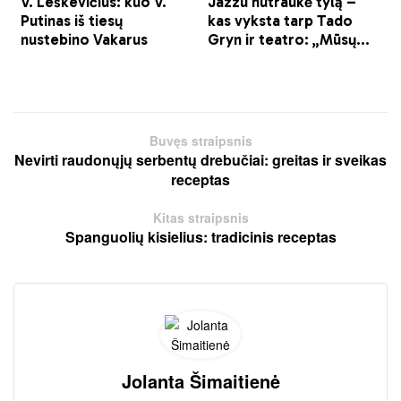
Buvęs straipsnis
Nevirti raudonųjų serbentų drebučiai: greitas ir sveikas
receptas
Kitas straipsnis
Spanguolių kisielius: tradicinis receptas
Jolanta Šimaitienė