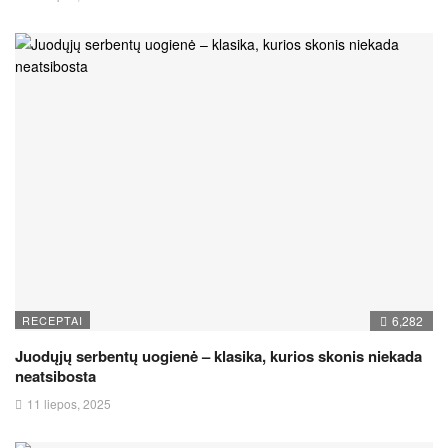
RECEPTAI
6,282
Juodųjų serbentų uogienė – klasika, kurios skonis niekada
neatsibosta
11 liepos, 2025