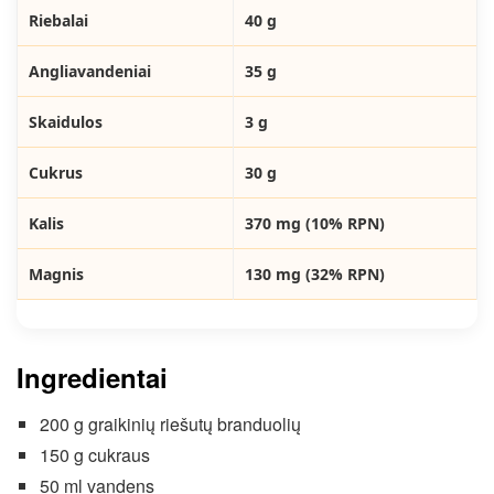
Riebalai
40 g
Angliavandeniai
35 g
Skaidulos
3 g
Cukrus
30 g
Kalis
370 mg (10% RPN)
Magnis
130 mg (32% RPN)
Ingredientai
200 g graikinių riešutų branduolių
150 g cukraus
50 ml vandens