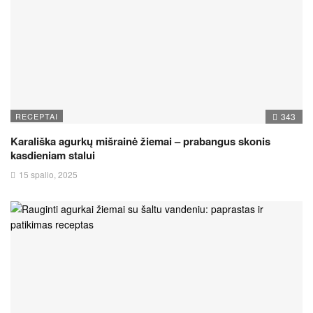
RECEPTAI
343
Karališka agurkų mišrainė žiemai – prabangus skonis
kasdieniam stalui
15 spalio, 2025