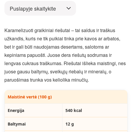
Puslapyje skaitykite
Karamelizuoti graikiniai riešutai – tai saldus ir traškus
užkandis, kuris ne tik puikiai tinka prie kavos ar arbatos,
bet ir gali būti naudojamas desertams, salotoms ar
kepiniams papuošti. Juose dera riešutų sodrumas ir
lengvas cukraus traškumas. Riešutai išlieka maistingi, nes
juose gausu baltymų, sveikųjų riebalų ir mineralų, o
paruošimas trunka vos keliolika minučių.
Maistinė vertė (100 g)
Energija
540 kcal
Baltymai
12 g