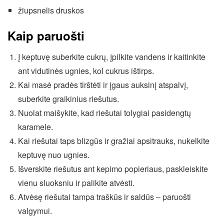
žiupsnelis druskos
Kaip paruošti
Į keptuvę suberkite cukrų, įpilkite vandens ir kaitinkite
ant vidutinės ugnies, kol cukrus ištirps.
Kai masė pradės tirštėti ir įgaus auksinį atspalvį,
suberkite graikinius riešutus.
Nuolat maišykite, kad riešutai tolygiai pasidengtų
karamele.
Kai riešutai taps blizgūs ir gražiai apsitrauks, nukelkite
keptuvę nuo ugnies.
Išverskite riešutus ant kepimo popieriaus, paskleiskite
vienu sluoksniu ir palikite atvėsti.
Atvėsę riešutai tampa traškūs ir saldūs – paruošti
valgymui.