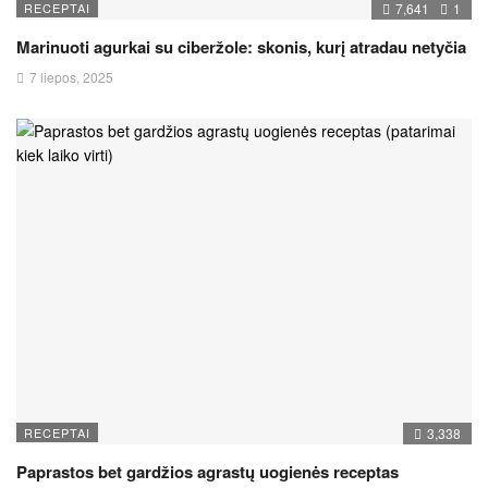
RECEPTAI
7,641
1
Marinuoti agurkai su ciberžole: skonis, kurį atradau netyčia
7 liepos, 2025
RECEPTAI
3,338
Paprastos bet gardžios agrastų uogienės receptas