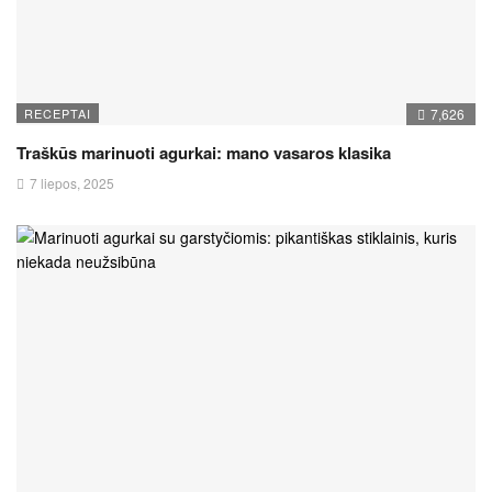
RECEPTAI
7,626
Traškūs marinuoti agurkai: mano vasaros klasika
7 liepos, 2025