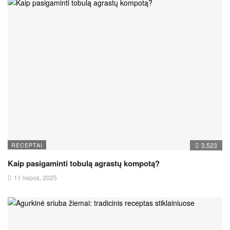
RECEPTAI
3,523
Kaip pasigaminti tobulą agrastų kompotą?
11 liepos, 2025