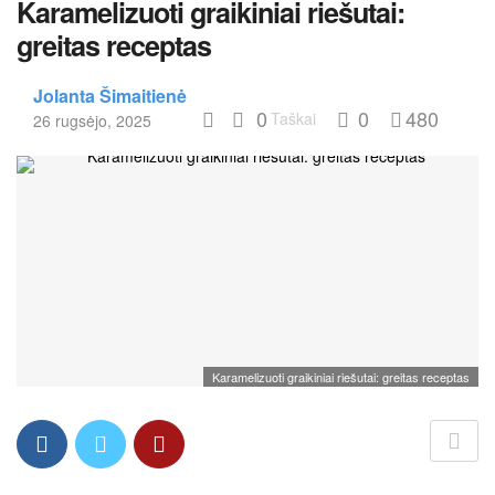
Karamelizuoti graikiniai riešutai:
greitas receptas
Jolanta Šimaitienė
0
0
480
Taškai
26 rugsėjo, 2025
Karamelizuoti graikiniai riešutai: greitas receptas