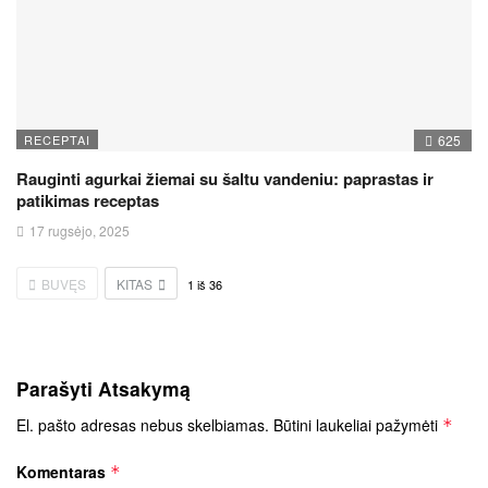
RECEPTAI
625
Rauginti agurkai žiemai su šaltu vandeniu: paprastas ir
patikimas receptas
17 rugsėjo, 2025
BUVĘS
KITAS
1
iš
36
Parašyti Atsakymą
El. pašto adresas nebus skelbiamas.
Būtini laukeliai pažymėti
*
Komentaras
*