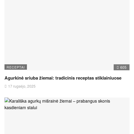
RECEPTAI
605
Agurkinė sriuba žiemai: tradicinis receptas stiklainiuose
17 rugsėjo, 2025