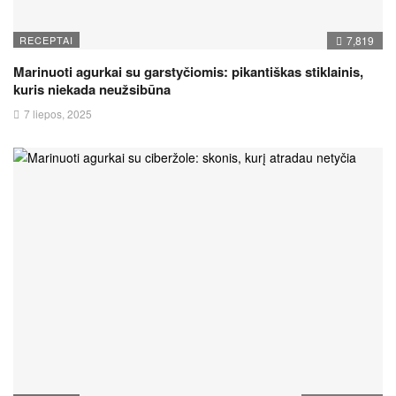
RECEPTAI
7,819
Marinuoti agurkai su garstyčiomis: pikantiškas stiklainis,
kuris niekada neužsibūna
7 liepos, 2025