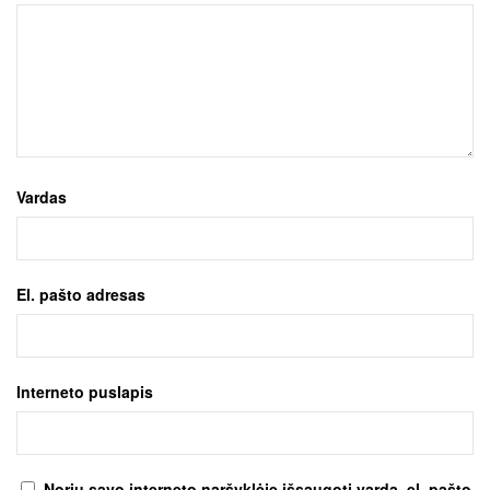
Vardas
El. pašto adresas
Interneto puslapis
Noriu savo interneto naršyklėje išsaugoti vardą, el. pašto