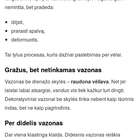
nemiršta, bet pradeda:
ištįsti,
prarasti spalvą,
deformuotis.
Tai tylus procesas, kuris dažnai pastebimas per vėlai.
Gražus, bet netinkamas vazonas
Vazonas be drenažo skylės –
raudona vėliava
. Net jei
laistai labai atsargiai, vanduo vis tiek kažkur turi dingti.
Dekoratyviniai vazonai be skylės tinka nebent kaip išorinis
indas, bet ne kaip pagrindinis.
Per didelis vazonas
Dar viena klastinga klaida. Didesnis vazonas reiškia