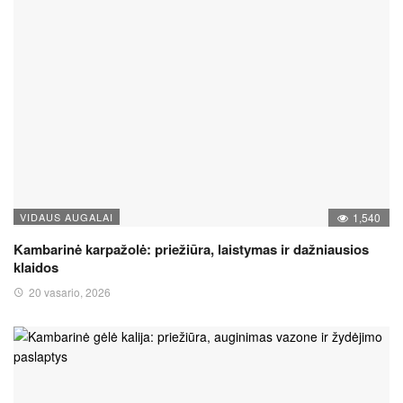
VIDAUS AUGALAI
1,540
Kambarinė karpažolė: priežiūra, laistymas ir dažniausios
klaidos
20 vasario, 2026