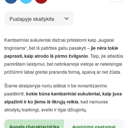
Puslapyje skaitykite
Kambariniai sukulentai dažnai pristatomi kaip „augalai
tinginiams“, bet iš patirties galiu pasakyti –
jie nėra tokie
paprasti, kaip atrodo iš pirmo žvilgsnio
. Taip, jie atlaidūs
pamirštam laistymui, bet netinkamoje vietoje ar neteisingai
prižiūrimi labai greitai praranda formą, spalvą ar net žūsta.
Šiame straipsnyje noriu aiškiai ir be romantizavimo
paaiškinti,
kokie būna kambariniai sukulentai, kaip juos
atpažinti ir ko jiems iš tikrųjų reikia
, kad namuose
atrodytų tvarkingi, sveiki ir ilgai džiugintų.
Augalo charakteristika
Auginimo ypatumai