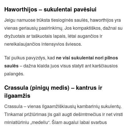
Haworthijos – sukulentai pavėsiui
Jeigu namuose trūksta tiesioginės saulės, haworthijos yra
vienas geriausių pasirinkimų. Jos kompaktiškos, dažnai su
dryžuotais ar taškuotais lapais, lėtai augančios ir
nereikalaujančios intensyvios šviesos.
Tai puikus pavyzdys, kad
ne visi sukulentai nori pilnos
saulės
– dažna klaida juos visus statyti ant karščiausios
palangės.
Crassula (pinigų medis) – kantrus ir
ilgaamžis
Crassula – vienas ilgaamžiškiausių kambarinių sukulentų.
Tinkamai prižiūrimas jis gali augti dešimtmečius ir net virsti
miniatiūriniu „medeliu“. Šiam augalui labai svarbus