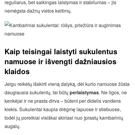
reguliarus, bet saikingas laistymas ir stabilumas – jis
nemėgsta dažnų vietos keitimų.
Kaip teisingai laistyti sukulentus
namuose ir išvengti dažniausios
klaidos
Jeigu reikėtų išskirti vieną dalyką, dėl kurio namuose žūsta
daugiausia sukulentų, tai būtų
perlaistymas
. Ne ligos, ne
kenkėjai ir ne prasta dirva – būtent per didelis vandens
kiekis. Sukulentai kaupia drėgmę lapuose ir stiebuose,
todėl jų poreikiai visiškai skiriasi nuo įprastų kambarinių
augalų.