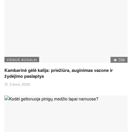
VIDAUS AUGALAI
709
Kambarinė gėlė kalija: priežiūra, auginimas vazone ir
žydėjimo paslaptys
3 kovo, 2026