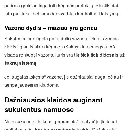
padeda greičiau išgarinti drėgmės perteklių. Plastikiniai
taip pat tinka, bet tada dar svarbiau kontroliuoti laistymą.
Vazono dydis – mažiau yra geriau
Sukulentai nemėgsta per didelių vazonų. Didelis žemės
kiekis ilgiau išlaiko drėgmę, o šaknys to nemėgsta. Aš
visada renkuosi vazoną, kuris yra
tik šiek tiek didesnis už
šaknų sistemą
.
Jei augalas „skęsta“ vazone, jis dažniausiai auga lėčiau ir
tampa jautresnis klaidoms.
Dažniausios klaidos auginant
sukulentus namuose
Nors sukulentai laikomi „paprastais“, realybėje jie labai
greitai parodo,
kur buvo padaryta klaida
. Dažniausiai