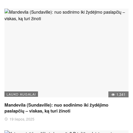
LAUKO AUGALAI
1,341
Mandevila (Sundaville): nuo sodinimo iki žydėjimo
paslapčių – viskas, ką turi žinoti
19 liepos, 2025