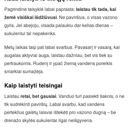
Pagrindinė taisyklė labai paprasta:
laistau tik tada, kai
žemė visiškai išdžiūvusi
. Ne paviršius, o visas vazono
gylis. Jei abejoju, visada palaukiu dar kelias dienas –
sukulentui tai nepakenks.
Metų laikas taip pat labai svarbus. Pavasarį ir vasarą, kai
augalas aktyviai auga, laistau dažniau, bet vis tiek su
pertraukomis. Rudenį ir ypač žiemą vandens poreikis
smarkiai sumažėja.
Kaip laistyti teisingai
Laistau
retai, bet gausiai
. Vanduo turi pasiekti šaknis, o ne
tik sudrėkinti paviršių. Labai svarbu, kad vandens
perteklius galėtų laisvai ištekėti pro vazono dugną – be
drenažo skylės sukulentai ilgai neišgyvena.