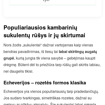
Populiariausios kambarinių
sukulentų rūšys ir jų skirtumai
Nors žodis „sukulentai“ dažnai vartojamas kaip vienas
bendras pavadinimas, iš tiesų tai
labai skirtingų augalų
grupė
, kurią jungia tik viena savybė – gebėjimas kaupti
drėgmę. Būtent dėl to priežiūra tarp rūšių gali skirtis labiau,
nei daugelis tikisi.
Echeverijos – rozetės formos klasika
Echeverijos yra vienos populiariausių tarp pradedančiųjų.
Jos sudaro tvarkingas, simetriškas rozetes, dažnai su
melsvu ar pilkšvu atspalviu. Šie sukulentai labai mėgsta