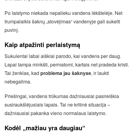
Po laistymo niekada nepalieku vandens lėkštelėje. Net
trumpalaikis šaknų „stovėjimas“ vandenyje gali sukelti
puvinį.
Kaip atpažinti perlaistymą
Sukulentai labai aiškiai parodo, kai vandens per daug.
Lapai tampa minkšti, permatomi, kartais net pradeda kristi.
Tai ženklas, kad
problema jau šaknyse
, ir laukti
nebegalima.
Priešingai, vandens trūkumas dažniausiai pasireiškia
susiraukšlėjusiais lapais. Tai ne kritinė situacija –
dažniausiai pakanka vieno normalaus laistymo.
Kodėl „mažiau yra daugiau“