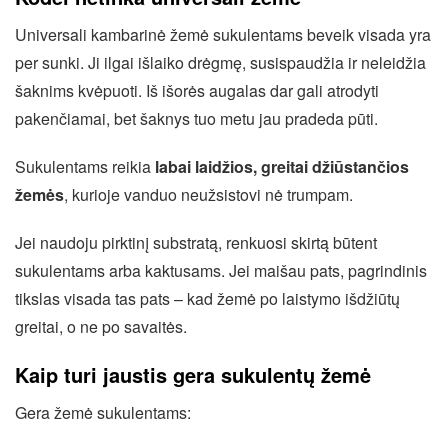
Universali kambarinė žemė sukulentams beveik visada yra
per sunki. Ji ilgai išlaiko drėgmę, susispaudžia ir neleidžia
šaknims kvėpuoti. Iš išorės augalas dar gali atrodyti
pakenčiamai, bet šaknys tuo metu jau pradeda pūti.
Sukulentams reikia
labai laidžios, greitai džiūstančios
žemės
, kurioje vanduo neužsistovi nė trumpam.
Jei naudoju pirktinį substratą, renkuosi skirtą būtent
sukulentams arba kaktusams. Jei maišau pats, pagrindinis
tikslas visada tas pats – kad žemė po laistymo išdžiūtų
greitai, o ne po savaitės.
Kaip turi jaustis gera sukulentų žemė
Gera žemė sukulentams: