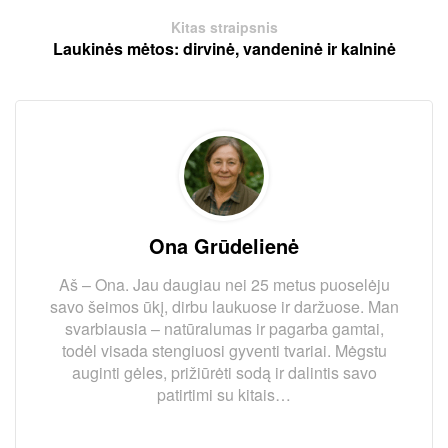
Kitas straipsnis
Laukinės mėtos: dirvinė, vandeninė ir kalninė
Ona Grūdelienė
Aš – Ona. Jau daugiau nei 25 metus puoselėju
savo šeimos ūkį, dirbu laukuose ir daržuose. Man
svarbiausia – natūralumas ir pagarba gamtai,
todėl visada stengiuosi gyventi tvariai. Mėgstu
auginti gėles, prižiūrėti sodą ir dalintis savo
patirtimi su kitais…