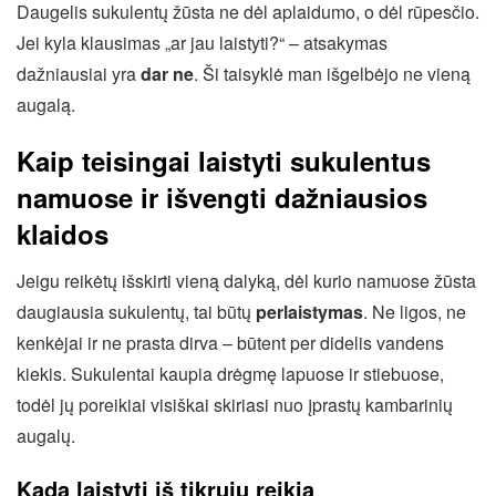
Daugelis sukulentų žūsta ne dėl aplaidumo, o dėl rūpesčio.
Jei kyla klausimas „ar jau laistyti?“ – atsakymas
dažniausiai yra
dar ne
. Ši taisyklė man išgelbėjo ne vieną
augalą.
Kaip teisingai laistyti sukulentus
namuose ir išvengti dažniausios
klaidos
Jeigu reikėtų išskirti vieną dalyką, dėl kurio namuose žūsta
daugiausia sukulentų, tai būtų
perlaistymas
. Ne ligos, ne
kenkėjai ir ne prasta dirva – būtent per didelis vandens
kiekis. Sukulentai kaupia drėgmę lapuose ir stiebuose,
todėl jų poreikiai visiškai skiriasi nuo įprastų kambarinių
augalų.
Kada laistyti iš tikrųjų reikia