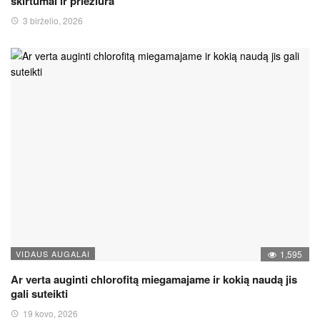
skirtumai ir priežiūra
3 birželio, 2026
VIDAUS AUGALAI
1,595
Ar verta auginti chlorofitą miegamajame ir kokią naudą jis
gali suteikti
19 kovo, 2026