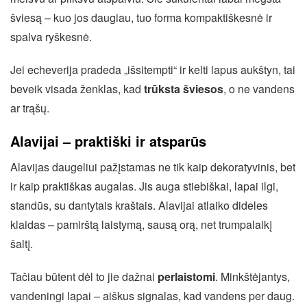
šviesą – kuo jos daugiau, tuo forma kompaktiškesnė ir
spalva ryškesnė.
Jei echeverija pradeda „išsitempti“ ir kelti lapus aukštyn, tai
beveik visada ženklas, kad
trūksta šviesos
, o ne vandens
ar trąšų.
Alavijai – praktiški ir atsparūs
Alavijas daugeliui pažįstamas ne tik kaip dekoratyvinis, bet
ir kaip praktiškas augalas. Jis auga stiebiškai, lapai ilgi,
standūs, su dantytais kraštais. Alavijai atlaiko dideles
klaidas – pamirštą laistymą, sausą orą, net trumpalaikį
šaltį.
Tačiau būtent dėl to jie dažnai
perlaistomi
. Minkštėjantys,
vandeningi lapai – aiškus signalas, kad vandens per daug.