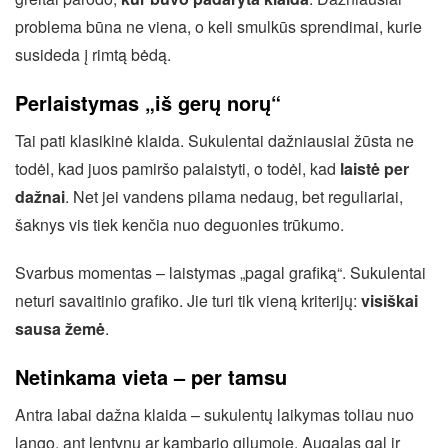
problema būna ne viena, o keli smulkūs sprendimai, kurie
susideda į rimtą bėdą.
Perlaistymas „iš gerų norų“
Tai pati klasikinė klaida. Sukulentai dažniausiai žūsta ne
todėl, kad juos pamiršo palaistyti, o todėl, kad
laistė per
dažnai
. Net jei vandens pilama nedaug, bet reguliariai,
šaknys vis tiek kenčia nuo deguonies trūkumo.
Svarbus momentas – laistymas „pagal grafiką“. Sukulentai
neturi savaitinio grafiko. Jie turi tik vieną kriterijų:
visiškai
sausa žemė
.
Netinkama vieta – per tamsu
Antra labai dažna klaida – sukulentų laikymas toliau nuo
lango, ant lentynų ar kambario gilumoje. Augalas gal ir