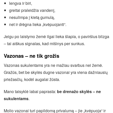
lengva ir biri,
greitai praleidžia vandenį,
nesulimpa į kietą gumulą,
net ir drėgna lieka „kvėpuojanti“.
Jeigu po laistymo žemė ilgai lieka šlapia, o paviršius blizga
– tai aiškus signalas, kad mišinys per sunkus.
Vazonas – ne tik grožis
Vazonas sukulentams yra ne mažiau svarbus nei žemė.
Gražūs, bet be skylės dugne vazonai yra viena dažniausių
priežasčių, kodėl augalai žūsta.
Mano taisyklė labai paprasta:
be drenažo skylės – ne
sukulentams
.
Molio vazonai turi papildomą privalumą – jie „kvėpuoja“ ir