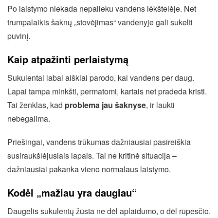
Po laistymo niekada nepalieku vandens lėkštelėje. Net
trumpalaikis šaknų „stovėjimas“ vandenyje gali sukelti
puvinį.
Kaip atpažinti perlaistymą
Sukulentai labai aiškiai parodo, kai vandens per daug.
Lapai tampa minkšti, permatomi, kartais net pradeda kristi.
Tai ženklas, kad
problema jau šaknyse
, ir laukti
nebegalima.
Priešingai, vandens trūkumas dažniausiai pasireiškia
susiraukšlėjusiais lapais. Tai ne kritinė situacija –
dažniausiai pakanka vieno normalaus laistymo.
Kodėl „mažiau yra daugiau“
Daugelis sukulentų žūsta ne dėl aplaidumo, o dėl rūpesčio.