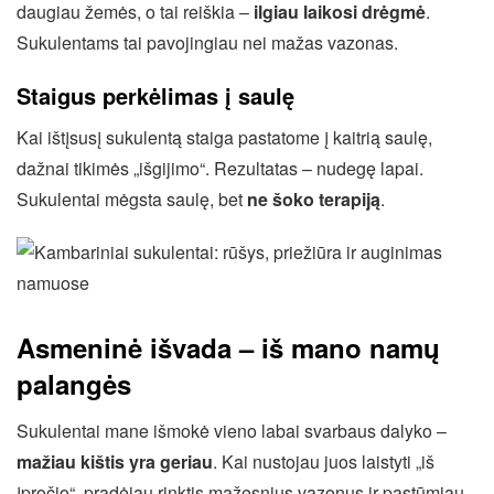
daugiau žemės, o tai reiškia –
ilgiau laikosi drėgmė
.
Sukulentams tai pavojingiau nei mažas vazonas.
Staigus perkėlimas į saulę
Kai ištįsusį sukulentą staiga pastatome į kaitrią saulę,
dažnai tikimės „išgijimo“. Rezultatas – nudegę lapai.
Sukulentai mėgsta saulę, bet
ne šoko terapiją
.
Asmeninė išvada – iš mano namų
palangės
Sukulentai mane išmokė vieno labai svarbaus dalyko –
mažiau kištis yra geriau
. Kai nustojau juos laistyti „iš
įpročio“, pradėjau rinktis mažesnius vazonus ir pastūmiau