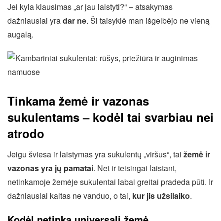
Jei kyla klausimas „ar jau laistyti?“ – atsakymas
dažniausiai yra
dar ne
. Ši taisyklė man išgelbėjo ne vieną
augalą.
Tinkama žemė ir vazonas
sukulentams – kodėl tai svarbiau nei
atrodo
Jeigu šviesa ir laistymas yra sukulentų „viršus“, tai
žemė ir
vazonas yra jų pamatai
. Net ir teisingai laistant,
netinkamoje žemėje sukulentai labai greitai pradeda pūti. Ir
dažniausiai kaltas ne vanduo, o tai,
kur jis užsilaiko
.
Kodėl netinka universali žemė