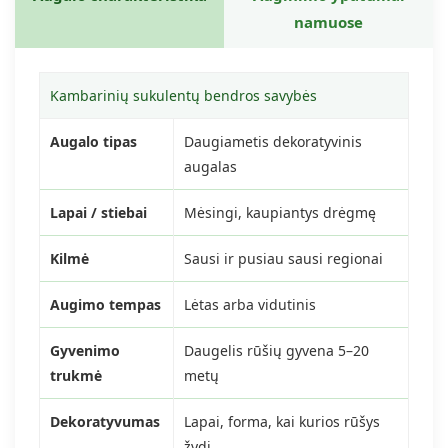
namuose
Kambarinių sukulentų bendros savybės
Augalo tipas
Daugiametis dekoratyvinis
augalas
Lapai / stiebai
Mėsingi, kaupiantys drėgmę
Kilmė
Sausi ir pusiau sausi regionai
Augimo tempas
Lėtas arba vidutinis
Gyvenimo
Daugelis rūšių gyvena 5–20
trukmė
metų
Dekoratyvumas
Lapai, forma, kai kurios rūšys
žydi