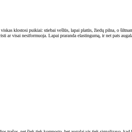
kas klostosi puikiai: stiebai vešlūs, lapai platūs, žiedų pilna, o šiltn
ti ar visai nesiformuoja. Lapai praranda elastingumą, ir net pats augal
lios trąšos, net šiek tiek komposto, bet augalai vis tiek signalizavo, 