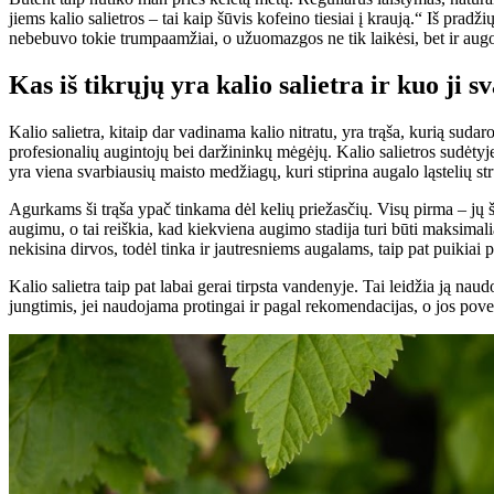
jiems kalio salietros – tai kaip šūvis kofeino tiesiai į kraują.“ Iš pra
nebebuvo tokie trumpaamžiai, o užuomazgos ne tik laikėsi, bet ir augo 
Kas iš tikrųjų yra kalio salietra ir kuo ji
Kalio salietra, kitaip dar vadinama kalio nitratu, yra trąša, kurią sud
profesionalių augintojų bei daržininkų mėgėjų. Kalio salietros sudėtyje 
yra viena svarbiausių maisto medžiagų, kuri stiprina augalo ląstelių st
Agurkams ši trąša ypač tinkama dėl kelių priežasčių. Visų pirma – jų š
augimu, o tai reiškia, kad kiekviena augimo stadija turi būti maksimalia
nekisina dirvos, todėl tinka ir jautresniems augalams, taip pat puikiai
Kalio salietra taip pat labai gerai tirpsta vandenyje. Tai leidžia ją na
jungtimis, jei naudojama protingai ir pagal rekomendacijas, o jos po