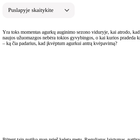
Puslapyje skaitykite
Yra toks momentas agurkų auginimo sezono viduryje, kai atrodo, kad vis
naujos užuomazgos nebėra tokios gyvybingos, o kai kurios pradeda kris
– ką čia padarius, kad įkvėptum agurkui antrą kvėpavimą?
Būtent taip nutiko man prieš keletą metų. Reguliarus laistymas, natūra