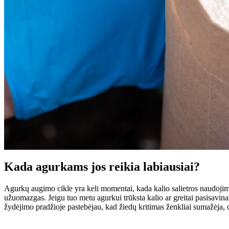
Kada agurkams jos reikia labiausiai?
Agurkų augimo cikle yra keli momentai, kada kalio salietros naudojim
užuomazgas. Jeigu tuo metu agurkui trūksta kalio ar greitai pasisavi
žydėjimo pradžioje pastebėjau, kad žiedų kritimas ženkliai sumažėja, o