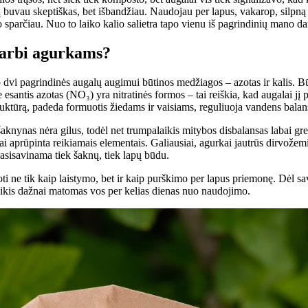
džių buvau skeptiškas, bet išbandžiau. Naudojau per lapus, vakarop, silpną
sparčiau. Nuo to laiko kalio salietra tapo vienu iš pagrindinių mano da
 svarbi agurkams?
aro dvi pagrindinės augalų augimui būtinos medžiagos – azotas ir kalis. B
esantis azotas (NO₃) yra nitratinės formos – tai reiškia, kad augalai jį p
ruktūrą, padeda formuotis žiedams ir vaisiams, reguliuoja vandens balans
aknynas nėra gilus, todėl net trumpalaikis mitybos disbalansas labai gre
i aprūpinta reikiamais elementais. Galiausiai, agurkai jautrūs dirvožemio 
 pasisavinama tiek šaknų, tiek lapų būdu.
udoti ne tik kaip laistymo, bet ir kaip purškimo per lapus priemonę. Dėl s
veikis dažnai matomas vos per kelias dienas nuo naudojimo.