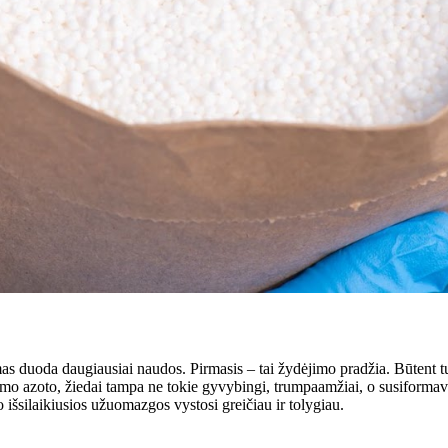
as duoda daugiausiai naudos. Pirmasis – tai žydėjimo pradžia. Būtent tu
namo azoto, žiedai tampa ne tokie gyvybingi, trumpaamžiai, o susiforma
 išsilaikiusios užuomazgos vystosi greičiau ir tolygiau.