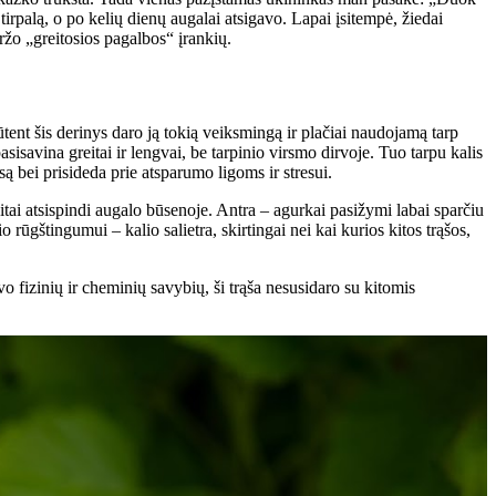
 tirpalą, o po kelių dienų augalai atsigavo. Lapai įsitempė, žiedai
ržo „greitosios pagalbos“ įrankių.
ūtent šis derinys daro ją tokią veiksmingą ir plačiai naudojamą tarp
asisavina greitai ir lengvai, be tarpinio virsmo dirvoje. Tuo tarpu kalis
ą bei prisideda prie atsparumo ligoms ir stresui.
itai atsispindi augalo būsenoje. Antra – agurkai pasižymi labai sparčiu
rūgštingumui – kalio salietra, skirtingai nei kai kurios kitos trąšos,
avo fizinių ir cheminių savybių, ši trąša nesusidaro su kitomis