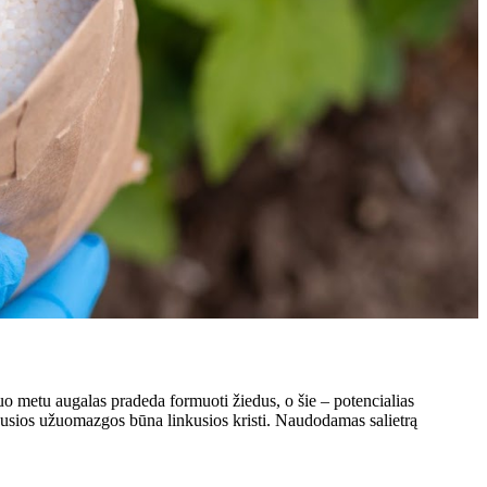
o metu augalas pradeda formuoti žiedus, o šie – potencialias
vusios užuomazgos būna linkusios kristi. Naudodamas salietrą