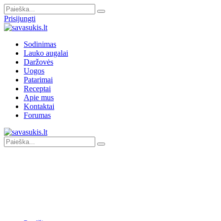
Prisijungti
Sodinimas
Lauko augalai
Daržovės
Uogos
Patarimai
Receptai
Apie mus
Kontaktai
Forumas