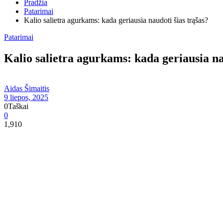
Pradžia
Patarimai
Kalio salietra agurkams: kada geriausia naudoti šias trąšas?
Patarimai
Kalio salietra agurkams: kada geriausia na
Aidas Šimaitis
9 liepos, 2025
0
Taškai
0
1,910