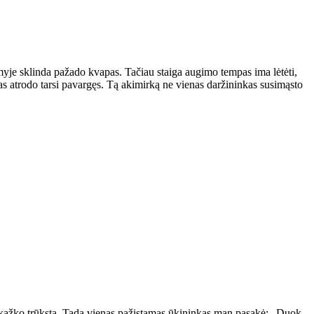
amyje sklinda pažado kvapas. Tačiau staiga augimo tempas ima lėtėti,
as atrodo tarsi pavargęs. Tą akimirką ne vienas daržininkas susimąsto
kad kažko trūksta. Tada vienas pažįstamas ūkininkas man pasakė: „Duok