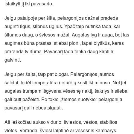
išlaikyti jį iki pavasario.
Jeigu patalpoje per šilta, pelargonijos dažnai pradeda
auginti ilgus, silpnus ūglius. Ypač taip nutinka tada, kai
šilumos daug, o šviesos mažai. Augalas lyg ir auga, bet tas
augimas būna prastas: stiebai ploni, lapai blyškūs, keras
praranda tvirtumą. Pavasarį tada tenka daug kirpti ir
gaivinti.
Jeigu per šalta, taip pat blogai. Pelargonijos jautrios
šalčiui, todėl temperatūra neturėtų kristi iki minuso. Net jei
augalas trumpam išgyvena vėsesnę naktį, šaknys ir stiebai
gali būti pažeisti. Po tokio „žiemos nuotykio“ pelargonija
pavasarį gali nebeatsigauti.
Aš ieškočiau aukso vidurio: šviesios, vėsios, stabilios
vietos. Veranda, šviesi laiptinė ar vėsesnis kambarys