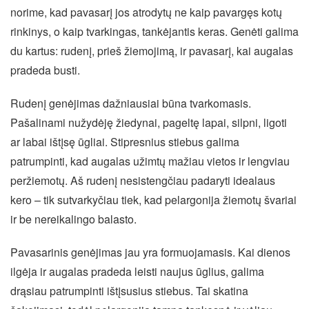
norime, kad pavasarį jos atrodytų ne kaip pavargęs kotų
rinkinys, o kaip tvarkingas, tankėjantis keras. Genėti galima
du kartus: rudenį, prieš žiemojimą, ir pavasarį, kai augalas
pradeda busti.
Rudenį genėjimas dažniausiai būna tvarkomasis.
Pašalinami nužydėję žiedynai, pageltę lapai, silpni, ligoti
ar labai ištįsę ūgliai. Stipresnius stiebus galima
patrumpinti, kad augalas užimtų mažiau vietos ir lengviau
peržiemotų. Aš rudenį nesistengčiau padaryti idealaus
kero – tik sutvarkyčiau tiek, kad pelargonija žiemotų švariai
ir be nereikalingo balasto.
Pavasarinis genėjimas jau yra formuojamasis. Kai dienos
ilgėja ir augalas pradeda leisti naujus ūglius, galima
drąsiau patrumpinti ištįsusius stiebus. Tai skatina