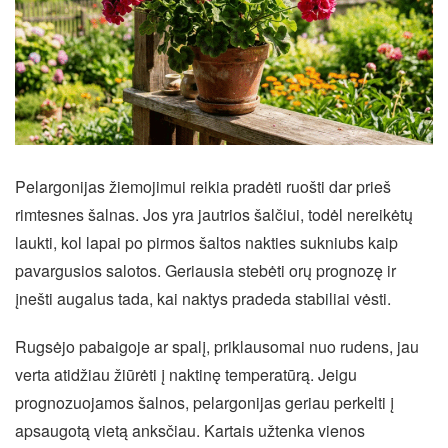
Pelargonijas žiemojimui reikia pradėti ruošti dar prieš
rimtesnes šalnas. Jos yra jautrios šalčiui, todėl nereikėtų
laukti, kol lapai po pirmos šaltos nakties sukniubs kaip
pavargusios salotos. Geriausia stebėti orų prognozę ir
įnešti augalus tada, kai naktys pradeda stabiliai vėsti.
Rugsėjo pabaigoje ar spalį, priklausomai nuo rudens, jau
verta atidžiau žiūrėti į naktinę temperatūrą. Jeigu
prognozuojamos šalnos, pelargonijas geriau perkelti į
apsaugotą vietą anksčiau. Kartais užtenka vienos