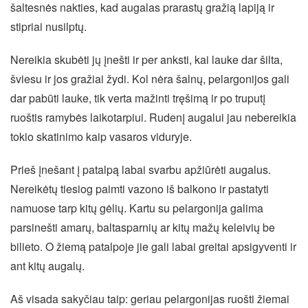
šaltesnės nakties, kad augalas prarastų gražią lapiją ir
stipriai nusilptų.
Nereikia skubėti jų įnešti ir per anksti, kai lauke dar šilta,
šviesu ir jos gražiai žydi. Kol nėra šalnų, pelargonijos gali
dar pabūti lauke, tik verta mažinti tręšimą ir po truputį
ruoštis ramybės laikotarpiui. Rudenį augalui jau nebereikia
tokio skatinimo kaip vasaros viduryje.
Prieš įnešant į patalpą labai svarbu apžiūrėti augalus.
Nereikėtų tiesiog paimti vazono iš balkono ir pastatyti
namuose tarp kitų gėlių. Kartu su pelargonija galima
parsinešti amarų, baltasparnių ar kitų mažų keleivių be
bilieto. O žiemą patalpoje jie gali labai greitai apsigyventi ir
ant kitų augalų.
Aš visada sakyčiau taip: geriau pelargonijas ruošti žiemai