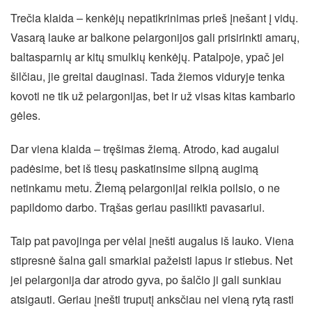
Trečia klaida – kenkėjų nepatikrinimas prieš įnešant į vidų.
Vasarą lauke ar balkone pelargonijos gali prisirinkti amarų,
baltasparnių ar kitų smulkių kenkėjų. Patalpoje, ypač jei
šilčiau, jie greitai dauginasi. Tada žiemos viduryje tenka
kovoti ne tik už pelargonijas, bet ir už visas kitas kambario
gėles.
Dar viena klaida – tręšimas žiemą. Atrodo, kad augalui
padėsime, bet iš tiesų paskatinsime silpną augimą
netinkamu metu. Žiemą pelargonijai reikia poilsio, o ne
papildomo darbo. Trąšas geriau pasilikti pavasariui.
Taip pat pavojinga per vėlai įnešti augalus iš lauko. Viena
stipresnė šalna gali smarkiai pažeisti lapus ir stiebus. Net
jei pelargonija dar atrodo gyva, po šalčio ji gali sunkiau
atsigauti. Geriau įnešti truputį anksčiau nei vieną rytą rasti