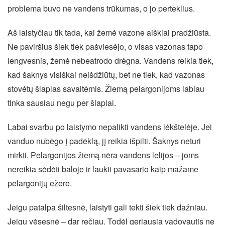
problema buvo ne vandens trūkumas, o jo perteklius.
Aš laistyčiau tik tada, kai žemė vazone aiškiai pradžiūsta.
Ne paviršius šiek tiek pašviesėjo, o visas vazonas tapo
lengvesnis, žemė nebeatrodo drėgna. Vandens reikia tiek,
kad šaknys visiškai neišdžiūtų, bet ne tiek, kad vazonas
stovėtų šlapias savaitėmis. Žiemą pelargonijoms labiau
tinka sausiau negu per šlapiai.
Labai svarbu po laistymo nepalikti vandens lėkštelėje. Jei
vanduo nubėgo į padėklą, jį reikia išpilti. Šaknys neturi
mirkti. Pelargonijos žiemą nėra vandens lelijos – joms
nereikia sėdėti baloje ir laukti pavasario kaip mažame
pelargonijų ežere.
Jeigu patalpa šiltesnė, laistyti gali tekti šiek tiek dažniau.
Jeigu vėsesnė – dar rečiau. Todėl geriausia vadovautis ne