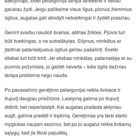
šakojimąsi, todėl pelargonija tampa tankesnė ir vėliau
gausiau žydi. Jeigu paliksime visus ilgus, plonus žieminius
ūglius, augalas gali atrodyti netvarkingai ir žydėti prasčiau.
Genint svarbu naudoti švarias, aštrias žirkles. Pjūvis turi
būti tvarkingas, o ne sutraiškytas. Silpnus, minkštus ar
įtartinai patamsėjusius ūglius geriau pašalinti. Sveiki
stiebai turi būti tvirti. Jei stiebas minkštas, patamsėjęs ar su
puvinio požymiais, jo gailėti neverta – toks ūglis dažniau
tampa problema negu nauda.
Po pavasarinio genėjimo pelargonijai reikia šviesos ir
truputį daugiau priežiūros. Laistymą galima po truputį
didinti, bet neperlaistyti. Kai augalas pradeda aktyviau
augti, galima pradėti ir tręšimą. Genėjimas yra tarsi starto
mygtukas naujam sezonui, bet po jo augalui reikia tinkamų
sąlygų, kad jis tikrai pajudėtų.