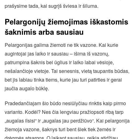
prašysime tada, kai sugrįš šviesa ir šiluma.
Pelargonijų žiemojimas iškastomis
šaknimis arba sausiau
Pelargonijas galima žiemoti ne tik vazone. Kai kurie
augintojai jas laiko ir sausiau – išima iš vazonų,
patrumpina šaknis bei ūglius ir laiko labai vėsioje,
nešalančioje vietoje. Tai senesnis, vietą taupantis būdas,
bet jis labiau tinka tiems, kurie jau turi patirties ir gerai
jaučia augalo būklę.
Pradedančiajam šio būdo nesiūlyčiau rinktis kaip pirmo
varianto. Kodėl? Nes čia lengviau pražiopsoti ribą tarp
„augalas ilsisi“ ir „augalas jau perdžiūvo“. Kai pelargonija
žiemoja vazone, šaknys turi bent šiek tiek žemės ir
drėgmės atsargos. O laikant sausiau, reikia atidžiau