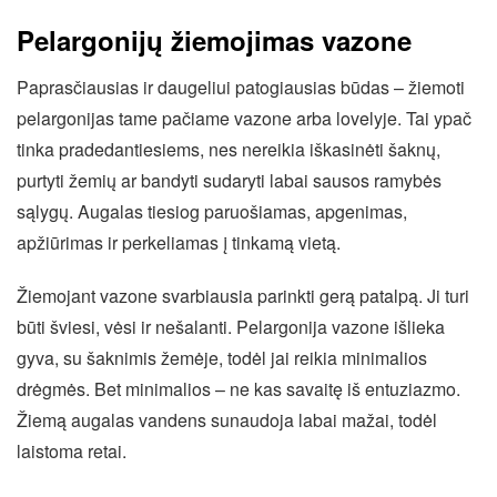
Pelargonijų žiemojimas vazone
Paprasčiausias ir daugeliui patogiausias būdas – žiemoti
pelargonijas tame pačiame vazone arba lovelyje. Tai ypač
tinka pradedantiesiems, nes nereikia iškasinėti šaknų,
purtyti žemių ar bandyti sudaryti labai sausos ramybės
sąlygų. Augalas tiesiog paruošiamas, apgenimas,
apžiūrimas ir perkeliamas į tinkamą vietą.
Žiemojant vazone svarbiausia parinkti gerą patalpą. Ji turi
būti šviesi, vėsi ir nešalanti. Pelargonija vazone išlieka
gyva, su šaknimis žemėje, todėl jai reikia minimalios
drėgmės. Bet minimalios – ne kas savaitę iš entuziazmo.
Žiemą augalas vandens sunaudoja labai mažai, todėl
laistoma retai.