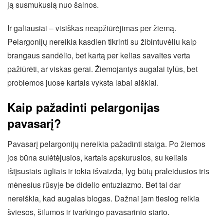
ją susmukusią nuo šalnos.
Ir galiausiai – visiškas neapžiūrėjimas per žiemą.
Pelargonijų nereikia kasdien tikrinti su žibintuvėliu kaip
brangaus sandėlio, bet kartą per kelias savaites verta
pažiūrėti, ar viskas gerai. Žiemojantys augalai tylūs, bet
problemos juose kartais vyksta labai aiškiai.
Kaip pažadinti pelargonijas
pavasarį?
Pavasarį pelargonijų nereikia pažadinti staiga. Po žiemos
jos būna sulėtėjusios, kartais apskurusios, su keliais
ištįsusiais ūgliais ir tokia išvaizda, lyg būtų praleidusios tris
mėnesius rūsyje be didelio entuziazmo. Bet tai dar
nereiškia, kad augalas blogas. Dažnai jam tiesiog reikia
šviesos, šilumos ir tvarkingo pavasarinio starto.