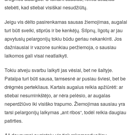
stebėti, kad stiebai visiškai nesudžiūtų.
Jeigu vis dėlto pasirenkamas sausas žiemojimas, augalai
turi būti sveiki, stiprūs ir be kenkėjų. Silpnų, ligotų ar jau
apvytusių pelargonijų tokiu būdu geriau nekankinti. Jos
dažniausiai ir vazone sunkiau peržiemoja, o sausiau
laikomos gali visai neatlaikyti.
Tokiu atveju svarbu laikyti jas vėsiai, bet ne šaltyje.
Patalpa turi būti sausa, tamsesnė ar pusiau šviesi, bet be
drėgmės pertekliaus. Kartais augalus reikia apžiūrėti: ar
stiebai nesuminkštėjo, ar nėra pelėsio, ar augalas
neperdžiūvo iki visiško trapumo. Žiemojimas sausiau yra
tarsi pelargonijų laikymas „ant ribos“, todėl reikia daugiau
patirties.