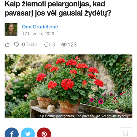
Kaip žiemoti pelargonijas, kad
pavasarį jos vėl gausiai žydėtų?
Ona Grūdelienė
17 birželio, 2026
0
0
123
Taškai
Kaip žiemoti pelargonijas, kad pavasarį jos vėl gausiai žydėtų?