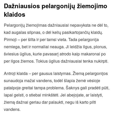
Dažniausios pelargonijų žiemojimo
klaidos
Pelargonijų žiemojimas dažniausiai nepavyksta ne dėl to,
kad augalas silpnas, o dėl kelių pasikartojančių klaidų.
Pirmoji – per šilta ir per tamsi vieta. Tada pelargonija
nemiega, bet ir normaliai neauga. Ji leidžia ilgus, plonus,
šviesius ūglius, kurie pavasarį atrodo kaip makaronai po
per ilgos žiemos. Tokius ūglius dažniausiai tenka nukirpti.
Antroji klaida – per gausus laistymas. Žiemą pelargonijos
sunaudoja mažai vandens, todėl šlapia žemė vėsioje
patalpoje greitai tampa problema. Šaknys gali pradėti pūti,
lapai gelsti, o stiebai minkštėti. Jei abejojate, ar laistyti,
žiemą dažnai geriau dar palaukti, negu iš karto pilti
vandens.