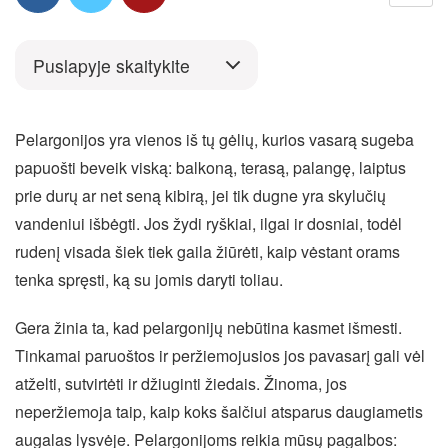
Puslapyje skaitykite
Pelargonijos yra vienos iš tų gėlių, kurios vasarą sugeba
papuošti beveik viską: balkoną, terasą, palangę, laiptus
prie durų ar net seną kibirą, jei tik dugne yra skylučių
vandeniui išbėgti. Jos žydi ryškiai, ilgai ir dosniai, todėl
rudenį visada šiek tiek gaila žiūrėti, kaip vėstant orams
tenka spręsti, ką su jomis daryti toliau.
Gera žinia ta, kad pelargonijų nebūtina kasmet išmesti.
Tinkamai paruoštos ir peržiemojusios jos pavasarį gali vėl
atželti, sutvirtėti ir džiuginti žiedais. Žinoma, jos
neperžiemoja taip, kaip koks šalčiui atsparus daugiametis
augalas lysvėje. Pelargonijoms reikia mūsų pagalbos: