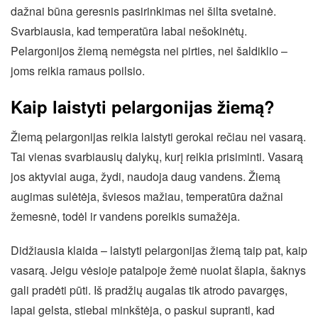
dažnai būna geresnis pasirinkimas nei šilta svetainė.
Svarbiausia, kad temperatūra labai nešokinėtų.
Pelargonijos žiemą nemėgsta nei pirties, nei šaldiklio –
joms reikia ramaus poilsio.
Kaip laistyti pelargonijas žiemą?
Žiemą pelargonijas reikia laistyti gerokai rečiau nei vasarą.
Tai vienas svarbiausių dalykų, kurį reikia prisiminti. Vasarą
jos aktyviai auga, žydi, naudoja daug vandens. Žiemą
augimas sulėtėja, šviesos mažiau, temperatūra dažnai
žemesnė, todėl ir vandens poreikis sumažėja.
Didžiausia klaida – laistyti pelargonijas žiemą taip pat, kaip
vasarą. Jeigu vėsioje patalpoje žemė nuolat šlapia, šaknys
gali pradėti pūti. Iš pradžių augalas tik atrodo pavargęs,
lapai gelsta, stiebai minkštėja, o paskui supranti, kad