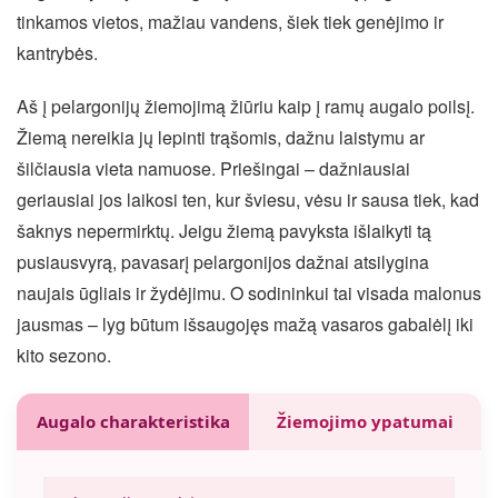
tinkamos vietos, mažiau vandens, šiek tiek genėjimo ir
kantrybės.
Aš į pelargonijų žiemojimą žiūriu kaip į ramų augalo poilsį.
Žiemą nereikia jų lepinti trąšomis, dažnu laistymu ar
šilčiausia vieta namuose. Priešingai – dažniausiai
geriausiai jos laikosi ten, kur šviesu, vėsu ir sausa tiek, kad
šaknys nepermirktų. Jeigu žiemą pavyksta išlaikyti tą
pusiausvyrą, pavasarį pelargonijos dažnai atsilygina
naujais ūgliais ir žydėjimu. O sodininkui tai visada malonus
jausmas – lyg būtum išsaugojęs mažą vasaros gabalėlį iki
kito sezono.
Augalo charakteristika
Žiemojimo ypatumai