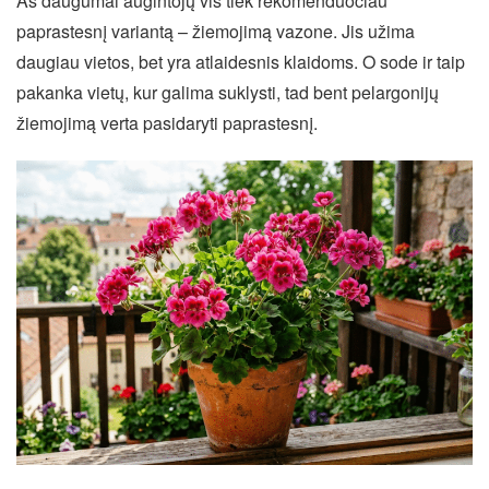
Aš daugumai augintojų vis tiek rekomenduočiau
paprastesnį variantą – žiemojimą vazone. Jis užima
daugiau vietos, bet yra atlaidesnis klaidoms. O sode ir taip
pakanka vietų, kur galima suklysti, tad bent pelargonijų
žiemojimą verta pasidaryti paprastesnį.