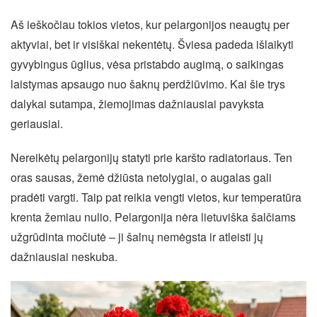
Aš ieškočiau tokios vietos, kur pelargonijos neaugtų per
aktyviai, bet ir visiškai nekentėtų. Šviesa padeda išlaikyti
gyvybingus ūglius, vėsa pristabdo augimą, o saikingas
laistymas apsaugo nuo šaknų perdžiūvimo. Kai šie trys
dalykai sutampa, žiemojimas dažniausiai pavyksta
geriausiai.
Nereikėtų pelargonijų statyti prie karšto radiatoriaus. Ten
oras sausas, žemė džiūsta netolygiai, o augalas gali
pradėti vargti. Taip pat reikia vengti vietos, kur temperatūra
krenta žemiau nulio. Pelargonija nėra lietuviška šalčiams
užgrūdinta močiutė – ji šalnų nemėgsta ir atleisti jų
dažniausiai neskuba.