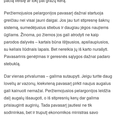
pačią veislę ar tokį pat gražų kerą.
Peržiemojusios pelargonijos pavasarį dažnai startuoja
greičiau nei visai jauni daigai. Jos jau turi stipresnę šaknų
sistemą, sumedėjusius stiebus ir daugiau jėgos naujiems
ūgliams. Žinoma, po žiemos jos gali atrodyti ne kaip
parodos dalyvės – kartais būna ištįsusios, apsilaupiusios,
su keliais liūdnais lapais. Bet nereikia jų iš karto nurašyti.
Pavasarinis genėjimas ir geresnės sąlygos dažnai padaro
stebuklą.
Dar vienas privalumas – galima sutaupyti. Jeigu turite daug
lovelių ar vazonų, kiekvieną pavasarį pirkti naujus augalus
gali kainuoti nemažai. Peržiemojusios pelargonijos leidžia
dalį augalų išsaugoti, o iš stipresnių kerų dar galima
prisiauginti auginių. Tada pavasarį jautiesi ne tik
sodininkas, bet ir truputį ekonomikos ministras savo