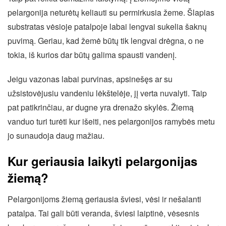
pelargonija neturėtų keliauti su permirkusia žeme. Šlapias
substratas vėsioje patalpoje labai lengvai sukelia šaknų
puvimą. Geriau, kad žemė būtų tik lengvai drėgna, o ne
tokia, iš kurios dar būtų galima spausti vandenį.
Jeigu vazonas labai purvinas, apsinešęs ar su
užsistovėjusiu vandeniu lėkštelėje, jį verta nuvalyti. Taip
pat patikrinčiau, ar dugne yra drenažo skylės. Žiemą
vanduo turi turėti kur išeiti, nes pelargonijos ramybės metu
jo sunaudoja daug mažiau.
Kur geriausia laikyti pelargonijas
žiemą?
Pelargonijoms žiemą geriausia šviesi, vėsi ir nešalanti
patalpa. Tai gali būti veranda, šviesi laiptinė, vėsesnis