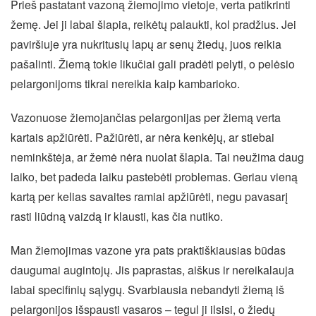
Prieš pastatant vazoną žiemojimo vietoje, verta patikrinti
žemę. Jei ji labai šlapia, reikėtų palaukti, kol pradžius. Jei
paviršiuje yra nukritusių lapų ar senų žiedų, juos reikia
pašalinti. Žiemą tokie likučiai gali pradėti pelyti, o pelėsio
pelargonijoms tikrai nereikia kaip kambarioko.
Vazonuose žiemojančias pelargonijas per žiemą verta
kartais apžiūrėti. Pažiūrėti, ar nėra kenkėjų, ar stiebai
neminkštėja, ar žemė nėra nuolat šlapia. Tai neužima daug
laiko, bet padeda laiku pastebėti problemas. Geriau vieną
kartą per kelias savaites ramiai apžiūrėti, negu pavasarį
rasti liūdną vaizdą ir klausti, kas čia nutiko.
Man žiemojimas vazone yra pats praktiškiausias būdas
daugumai augintojų. Jis paprastas, aiškus ir nereikalauja
labai specifinių sąlygų. Svarbiausia nebandyti žiemą iš
pelargonijos išspausti vasaros – tegul ji ilsisi, o žiedų