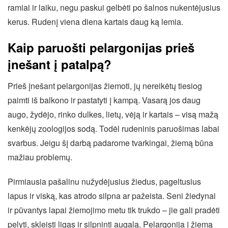
ramiai ir laiku, negu paskui gelbėti po šalnos nukentėjusius
kerus. Rudenį viena diena kartais daug ką lemia.
Kaip paruošti pelargonijas prieš
įnešant į patalpą?
Prieš įnešant pelargonijas žiemoti, jų nereikėtų tiesiog
paimti iš balkono ir pastatyti į kampą. Vasarą jos daug
augo, žydėjo, rinko dulkes, lietų, vėją ir kartais – visą mažą
kenkėjų zoologijos sodą. Todėl rudeninis paruošimas labai
svarbus. Jeigu šį darbą padarome tvarkingai, žiemą būna
mažiau problemų.
Pirmiausia pašalinu nužydėjusius žiedus, pageltusius
lapus ir viską, kas atrodo silpna ar pažeista. Seni žiedynai
ir pūvantys lapai žiemojimo metu tik trukdo – jie gali pradėti
pelyti, skleisti ligas ir silpninti augalą. Pelargonija į žiemą