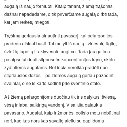
augalą iš naujo formuoti. Kitaip tariant, žiemą trąšomis
dažnai nepadedame, o tik priverčiame augalą dirbti tada,
kai jam reikėtų miegoti.
Tręšimą geriausia atnaujinti pavasarį, kai pelargonijos
pradeda aiškiai busti. Tai matyti iš naujų, tvirtesnių ūglių,
šviežių lapelių ir aktyvesnio augimo. Tada jau galima
palaipsniui duoti silpnesnės koncentracijos trąšų, skirtų
žydintiems augalams. Bet ir čia nereikia pradėti nuo
stipriausios dozės – po žiemos augalą geriau pažadinti
švelniai, o ne iš karto sodinti prie šventinio stalo.
Aš žiemą pelargonijoms duočiau tik tris dalykus: šviesą,
vėsą ir labai saikingą vandenį. Visa kita palaukia
pavasario. Augalai, kaip ir žmonės, poilsio metu nebūtinai
nori, kad kas nors kas savaitę ateitų su papildoma