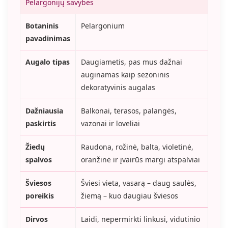
Pelargonijų savybės
Botaninis
Pelargonium
pavadinimas
Augalo tipas
Daugiametis, pas mus dažnai
auginamas kaip sezoninis
dekoratyvinis augalas
Dažniausia
Balkonai, terasos, palangės,
paskirtis
vazonai ir loveliai
Žiedų
Raudona, rožinė, balta, violetinė,
spalvos
oranžinė ir įvairūs margi atspalviai
Šviesos
Šviesi vieta, vasarą – daug saulės,
poreikis
žiemą – kuo daugiau šviesos
Dirvos
Laidi, nepermirkti linkusi, vidutinio