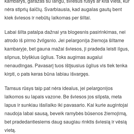
kambarys, garažas su langu, šviesus rūsys ar kita vieta, kur
nėra stiprių šalčių. Svarbiausia, kad augalas gautų bent
kiek šviesos ir nebūtų laikomas per šiltai.
Labai šilta patalpa dažnai yra blogesnis pasirinkimas, nei
atrodo iš pirmo žvilgsnio. Jei pelargonija žiemoja šiltame
kambaryje, bet gauna mažai šviesos, ji pradeda leisti ilgus,
silpnus, blyškius ūglius. Toks augimas augalui
nenaudingas. Pavasarį tuos ištįsusius ūglius vis tiek tenka
kirpti, o pats keras būna labiau išvargęs.
Tamsus rūsys taip pat nėra idealus, jei pelargonijos
laikomos su lapais vazone. Be šviesos jos silpsta, meta
lapus ir sunkiau išsilaiko iki pavasario. Kai kurie augintojai
naudoja labai sausą, beveik ramybės būsenos žiemojimą,
bet pradedantiesiems daug saugiau rinktis šviesią ir vėsią
vietą.