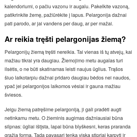
kalendoriumi, o pačiu vazonu ir augalu. Pakelkite vazoną,
patikrinkite žemę, pažiūrėkite į lapus. Pelargonija dažnai
pati parodo, ar jai vandens per daug, ar per mažai.
Ar reikia tręšti pelargonijas žiemą?
Pelargonijų žiemą tręšti nereikia. Tai vienas iš tų atvejų, kai
mažiau tikrai yra daugiau. Žiemojimo metu augalas turi
ilsėtis, o ne būti skatinamas leisti naujus ūglius. Trąšos
šiuo laikotarpiu dažnai pridaro daugiau bėdos nei naudos,
ypač jei pelargonijos laikomos vėsiai ir gauna mažiau
šviesos.
Jeigu žiemą patręšime pelargoniją, ji gali pradėti augti
netinkamu metu. O žieminis augimas dažniausiai būna
silpnas: ūgliai ištįsta, lapai būna blyškesni, keras praranda
gražią formą. Tada pavasarį tenka viską stipriai karpyti ir