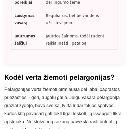
poreikiai
derlingumo žemė
Laistymas
Reguliarus, bet be vandens
vasarą
užsistovėjimo
Jautrumas
Jautrios šalnoms, todėl rudenį
šalčiui
reikia įnešti į patalpą
Kodėl verta žiemoti pelargonijas?
Pelargonijas verta žiemoti pirmiausia dėl labai paprastos
priežasties – gerų augalų gaila. Jeigu vasarą pelargonija
gražiai žydėjo, buvo sveika, tvirta ir dar tokios spalvos,
kurios kitą pavasarį gali tekti ilgai ieškoti, ją išsaugoti tikrai
apsimoka. Ne kiekvieną sezoną pavyksta rasti būtent tą