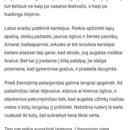
turi keliauti ne kaip po vasaros festivalio, o kaip po
tvarkingo kirpimo.
Labai svarbu patikrinti kenkėjus. Reikia apžiūrėti lapų
apačią, stiebų pažastis, jaunus ūglius ir žemės paviršių.
Amarai, baltasparniai, erkutės ar kiti smulkūs kenkėjai
kartais slepiasi taip gerai, kad atrodo, jog augalas visiškai
švarus. Bet kai jį įnešame į šiltą patalpą, jie staiga
prisimena, kad gyvenimas gražus, ir pradeda daugintis.
Prieš žiemojimą pelargonijas galima lengvai apgenėti. Aš
pašalinčiau labai ištįsusius, silpnus ar kreivus ūglius, o
stipresnius patrumpinčiau tiek, kad augalas užimtų mažiau
vietos ir būtų lengviau jį prižiūrėti. Nebūtina rudenį iš karto
nuskusti iki kotų, bet sutvarkyti kerą tikrai verta.
Taip pat reikia sumažinti laistymą. Į žiemojimo vietą