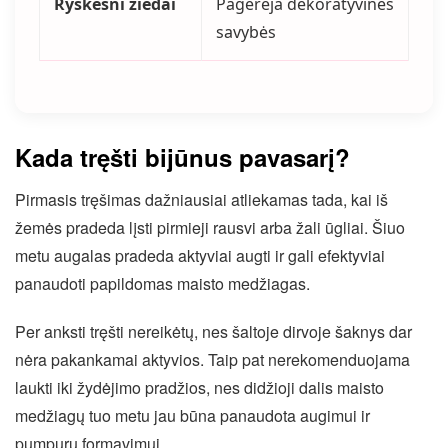
Ryškesni žiedai
Pagerėja dekoratyvinės
savybės
Kada tręšti bijūnus pavasarį?
Pirmasis tręšimas dažniausiai atliekamas tada, kai iš
žemės pradeda lįsti pirmieji rausvi arba žali ūgliai. Šiuo
metu augalas pradeda aktyviai augti ir gali efektyviai
panaudoti papildomas maisto medžiagas.
Per anksti tręšti nereikėtų, nes šaltoje dirvoje šaknys dar
nėra pakankamai aktyvios. Taip pat nerekomenduojama
laukti iki žydėjimo pradžios, nes didžioji dalis maisto
medžiagų tuo metu jau būna panaudota augimui ir
pumpurų formavimui.