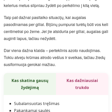
kelerius metus silpniau žydėti po perkėlimo į kitą vietą.
Taip pat dažnai pasitaiko situacijų, kai augalas
pasodinamas per giliai. Bijūnų pumpurai turėtų būti vos keli
centimetrai po žeme. Jei jie atsiduria per giliai, augalas gali
auginti lapus, tačiau nežydėti.
Dar viena dažna klaida – perteklinis azoto naudojimas.
Tokiu atveju krūmas atrodo vešlus ir sveikas, tačiau žiedų
susiformuoja gerokai mažiau.
Kas skatina gausų
Kas dažniausiai
žydėjimą
trukdo
Subalansuotas tręšimas
Pakankamai saulės