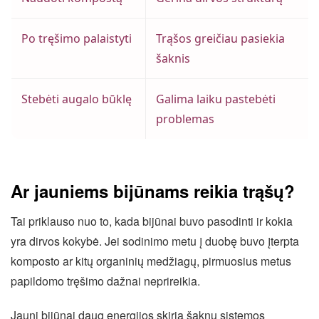
Po tręšimo palaistyti
Trąšos greičiau pasiekia
šaknis
Stebėti augalo būklę
Galima laiku pastebėti
problemas
Ar jauniems bijūnams reikia trąšų?
Tai priklauso nuo to, kada bijūnai buvo pasodinti ir kokia
yra dirvos kokybė. Jei sodinimo metu į duobę buvo įterpta
komposto ar kitų organinių medžiagų, pirmuosius metus
papildomo tręšimo dažnai neprireikia.
Jauni bijūnai daug energijos skiria šaknų sistemos