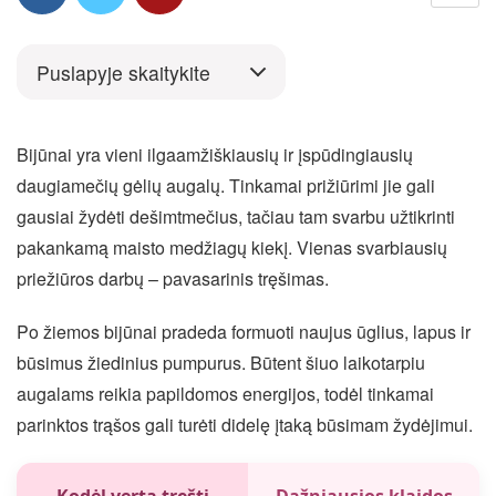
Puslapyje skaitykite
Bijūnai yra vieni ilgaamžiškiausių ir įspūdingiausių
daugiamečių gėlių augalų. Tinkamai prižiūrimi jie gali
gausiai žydėti dešimtmečius, tačiau tam svarbu užtikrinti
pakankamą maisto medžiagų kiekį. Vienas svarbiausių
priežiūros darbų – pavasarinis tręšimas.
Po žiemos bijūnai pradeda formuoti naujus ūglius, lapus ir
būsimus žiedinius pumpurus. Būtent šiuo laikotarpiu
augalams reikia papildomos energijos, todėl tinkamai
parinktos trąšos gali turėti didelę įtaką būsimam žydėjimui.