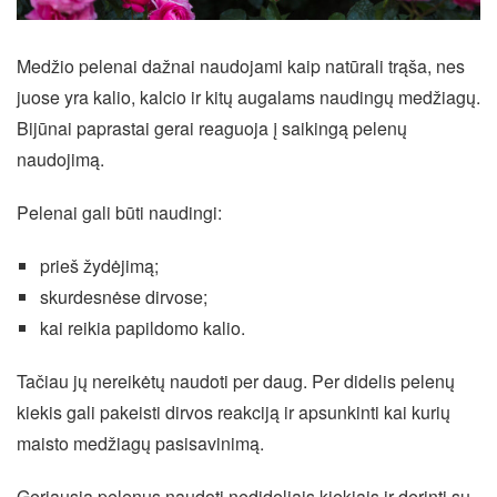
Medžio pelenai dažnai naudojami kaip natūrali trąša, nes
juose yra kalio, kalcio ir kitų augalams naudingų medžiagų.
Bijūnai paprastai gerai reaguoja į saikingą pelenų
naudojimą.
Pelenai gali būti naudingi:
prieš žydėjimą;
skurdesnėse dirvose;
kai reikia papildomo kalio.
Tačiau jų nereikėtų naudoti per daug. Per didelis pelenų
kiekis gali pakeisti dirvos reakciją ir apsunkinti kai kurių
maisto medžiagų pasisavinimą.
Geriausia pelenus naudoti nedideliais kiekiais ir derinti su