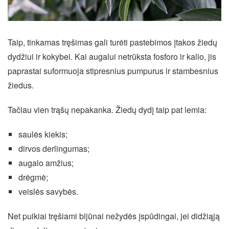
Taip, tinkamas tręšimas gali turėti pastebimos įtakos žiedų
dydžiui ir kokybei. Kai augalui netrūksta fosforo ir kalio, jis
paprastai suformuoja stipresnius pumpurus ir stambesnius
žiedus.
Tačiau vien trąšų nepakanka. Žiedų dydį taip pat lemia:
saulės kiekis;
dirvos derlingumas;
augalo amžius;
drėgmė;
veislės savybės.
Net puikiai tręšiami bijūnai nežydės įspūdingai, jei didžiąją