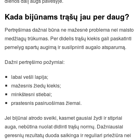
dienos dalį augs pavėsyje.
Kada bijūnams trąšų jau per daug?
Pertręšimas dažnai būna ne mažesnė problema nei maisto
medžiagų trūkumas. Per didelis trąšų kiekis gali paskatinti
pernelyg spartų augimą ir susilpninti augalo atsparumą.
Dažni pertręšimo požymiai:
labai vešli lapija;
mažesnis žiedų kiekis;
minkštesni stiebai;
prastesnis pasiruošimas žiemai.
Jei bijūnai atrodo sveiki, kasmet gausiai žydi ir stipriai
auga, nebūtina nuolat didinti trąšų normų. Dažniausiai
geresnių rezultatų duoda saikinga ir reguliari priežiūra nei