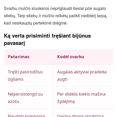
Svarbu mulčio sluoksnio nepriglausti tiesiai prie augalo
stiebų. Tarp stiebų ir mulčio reikėtų palikti nedidelį tarpą,
kad nesikauptų perteklinė drėgmė.
Ką verta prisiminti tręšiant bijūnus
pavasarį
Patarimas
Kodėl svarbu
Tręšti pasirodžius
Augalas aktyviai pradeda
ūgliams
augti
Nepersistengti su
Per didelis kiekis mažina
azotu
žydėjimą
Naudoti kompostą
Gerina dirvos struktūrą