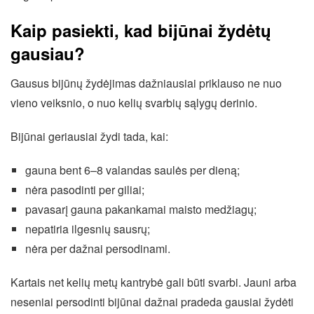
Kaip pasiekti, kad bijūnai žydėtų
gausiau?
Gausus bijūnų žydėjimas dažniausiai priklauso ne nuo
vieno veiksnio, o nuo kelių svarbių sąlygų derinio.
Bijūnai geriausiai žydi tada, kai:
gauna bent 6–8 valandas saulės per dieną;
nėra pasodinti per giliai;
pavasarį gauna pakankamai maisto medžiagų;
nepatiria ilgesnių sausrų;
nėra per dažnai persodinami.
Kartais net kelių metų kantrybė gali būti svarbi. Jauni arba
neseniai persodinti bijūnai dažnai pradeda gausiai žydėti