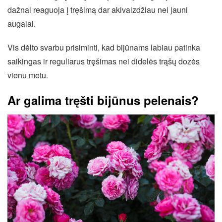
dažnai reaguoja į tręšimą dar akivaizdžiau nei jauni
augalai.
Vis dėlto svarbu prisiminti, kad bijūnams labiau patinka
saikingas ir reguliarus tręšimas nei didelės trąšų dozės
vienu metu.
Ar galima tręšti bijūnus pelenais?