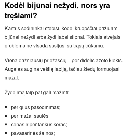
Kodėl bijūnai nežydi, nors yra
tręšiami?
Kartais sodininkai stebisi, kodėl kruopščiai prižiūrimi
bijūnai nežydi arba žydi labai silpnai. Tokiais atvejais
problema ne visada susijusi su trąšų trūkumu.
Viena dažniausių priežasčių – per didelis azoto kiekis.
Augalas augina vešlią lapiją, tačiau žiedų formuojasi
mažai.
Žydėjimą taip pat gali mažinti:
per gilus pasodinimas;
per mažai saulės;
senas ir per tankus keras;
pavasarinės šalnos;