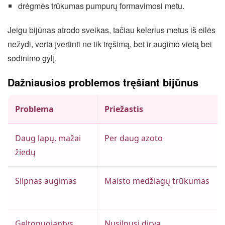
drėgmės trūkumas pumpurų formavimosi metu.
Jeigu bijūnas atrodo sveikas, tačiau kelerius metus iš eilės
nežydi, verta įvertinti ne tik tręšimą, bet ir augimo vietą bei
sodinimo gylį.
Dažniausios problemos tręšiant bijūnus
Problema
Priežastis
Daug lapų, mažai
Per daug azoto
žiedų
Silpnas augimas
Maisto medžiagų trūkumas
Geltonuojantys
Nusilpusi dirva