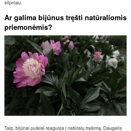
silpniau.
Ar galima bijūnus tręšti natūraliomis
priemonėmis?
Taip, bijūnai puikiai reaguoja į natūralų tręšimą. Daugelis