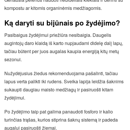
kompostu ar kitomis organinėmis medžiagomis.
Ką daryti su bijūnais po žydėjimo?
Pasibaigus žydėjimui priežiūra nesibaigia. Daugelis
augintojų daro klaidą iš karto nupjaudami didelę dalį lapų,
tačiau būtent per juos augalas kaupia energiją kitų metų
sezonui.
Nužydėjusius žiedus rekomenduojama pašalinti, tačiau
lapus verta palikti iki rudens. Sveika lapija leidžia šaknims
sukaupti daugiau maisto medžiagų ir pasiruošti kitam
žydėjimui.
Po žydėjimo taip pat galima panaudoti fosforo ir kalio
turinčias trąšas, kurios stiprina šaknų sistemą ir padeda
augalui pasiruošti žiemai.