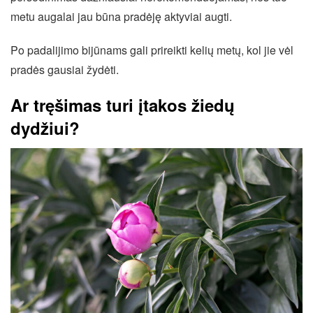
metu augalai jau būna pradėję aktyviai augti.
Po padalijimo bijūnams gali prireikti kelių metų, kol jie vėl
pradės gausiai žydėti.
Ar tręšimas turi įtakos žiedų
dydžiui?