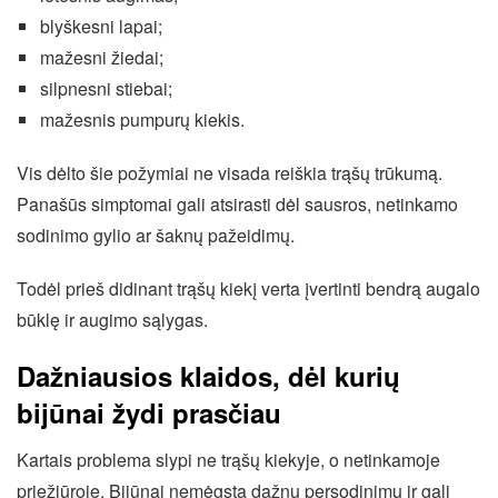
blyškesni lapai;
mažesni žiedai;
silpnesni stiebai;
mažesnis pumpurų kiekis.
Vis dėlto šie požymiai ne visada reiškia trąšų trūkumą.
Panašūs simptomai gali atsirasti dėl sausros, netinkamo
sodinimo gylio ar šaknų pažeidimų.
Todėl prieš didinant trąšų kiekį verta įvertinti bendrą augalo
būklę ir augimo sąlygas.
Dažniausios klaidos, dėl kurių
bijūnai žydi prasčiau
Kartais problema slypi ne trąšų kiekyje, o netinkamoje
priežiūroje. Bijūnai nemėgsta dažnų persodinimų ir gali