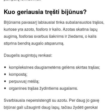
Kuo geriausia tręšti bijūnus?
Bijūnams pavasarį labiausiai tinka subalansuotos trąšos,
kuriose yra azoto, fosforo ir kalio. Azotas skatina lapų
augimą, fosforas svarbus šaknims ir žiedams, o kalis
stiprina bendrą augalo atsparumą.
Daugelis augintojų renkasi:
kompleksines daugiametėms gėlėms skirtas trąšas;
kompostą;
perpuvusį mėšlą;
organines trąšas žydintiems augalams.
Svarbiausia nepersistengti su azotu. Per daug jo gavę
bijūnai gali užauginti daug lapų, tačiau žydėti gerokai