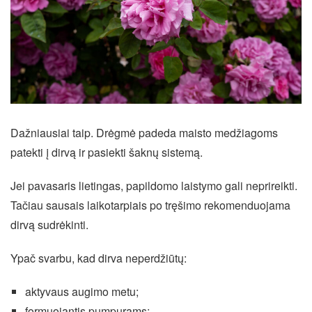
Dažniausiai taip. Drėgmė padeda maisto medžiagoms
patekti į dirvą ir pasiekti šaknų sistemą.
Jei pavasaris lietingas, papildomo laistymo gali neprireikti.
Tačiau sausais laikotarpiais po tręšimo rekomenduojama
dirvą sudrėkinti.
Ypač svarbu, kad dirva neperdžiūtų:
aktyvaus augimo metu;
formuojantis pumpurams;