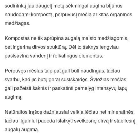
sodininkų jau daugelį metų sėkmingai augina bijūnus
naudodami kompostą, perpuvusį mėšlą ar kitas organines
medžiagas.
Kompostas ne tik aprūpina augalą maisto medžiagomis,
bet ir gerina dirvos struktūrą. Dėl to šaknys lengviau
pasisavina vandenį ir reikalingus elementus.
Perpuvęs mėšlas taip pat gali būti naudingas, tačiau
svarbu, kad jis būtų gerai susiskaidęs. Šviežias mėšlas
gali pažeisti šaknis ir paskatinti pernelyg intensyvų lapų
augimą.
Natūralios trąšos dažniausiai veikia lėčiau nei mineralinės,
tačiau ilgainiui padeda išlaikyti sveikesnę dirvą ir stabilesnį
augalų augimą.