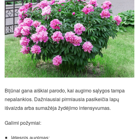
Bijūnai gana aiškiai parodo, kai augimo sąlygos tampa
nepalankios. Dažniausiai pirmiausia pasikeičia lapų
išvaizda arba sumažėja žydėjimo intensyvumas.
Galimi požymiai:
lėtesnis augimas;