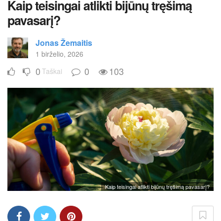
Kaip teisingai atlikti bijūnų tręšimą
pavasarį?
Jonas Žemaitis
1 birželio, 2026
0
0
103
Taškai
Kaip teisingai atlikti bijūnų tręšimą pavasarį?