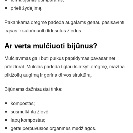
prieš žydėjimą.
Pakankama drėgmė padeda augalams geriau pasisavinti
trąšas ir suformuoti didesnius žiedus.
Ar verta mulčiuoti bijūnus?
Mulčiavimas gali būti puikus papildymas pavasarinei
priežiūrai. Mulčias padeda ilgiau išlaikyti drėgmę, mažina
piktžolių augimą ir gerina dirvos struktūrą.
Bijūnams dažniausiai tinka:
kompostas;
susmulkinta žievė;
lapų kompostas;
gerai perpuvusios organinės medžiagos.