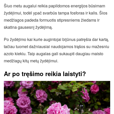
Šiuo metu augalui reikia papildomos energijos būsimam
žydėjimui, todėl ypač svarbūs tampa fosforas ir kalis. Šios
medžiagos padeda formuotis stipresniems žiedams ir
skatina gausesnį žydėjimą.
Po žydėjimo kai kurie augintojai bijūnus patręšia dar kartą,
tačiau tuomet dažniausiai naudojamos trąšos su mažesniu
azoto kiekiu. Taip augalas gali sukaupti daugiau maisto
medžiagų kitų metų žydėjimui.
Ar po tręšimo reikia laistyti?