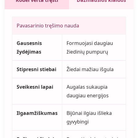
Kodėl verta tręšti
Dažniausios klaidos
Pavasarinio tręšimo nauda
Gausesnis
Formuojasi daugiau
žydėjimas
žiedinių pumpurų
Stipresni stiebai
Žiedai mažiau išgula
Sveikesni lapai
Augalas sukaupia
daugiau energijos
Ilgaamžiškumas
Bijūnai ilgiau išlieka
gyvybingi