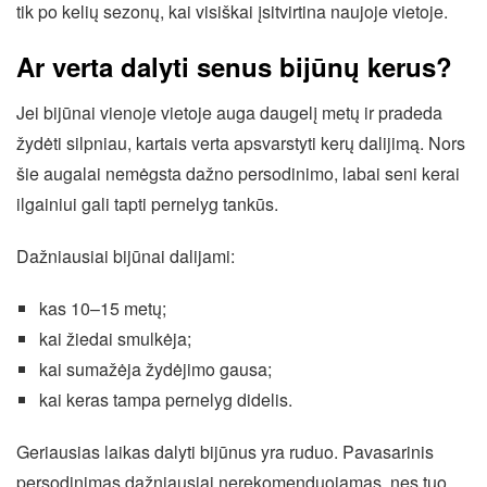
tik po kelių sezonų, kai visiškai įsitvirtina naujoje vietoje.
Ar verta dalyti senus bijūnų kerus?
Jei bijūnai vienoje vietoje auga daugelį metų ir pradeda
žydėti silpniau, kartais verta apsvarstyti kerų dalijimą. Nors
šie augalai nemėgsta dažno persodinimo, labai seni kerai
ilgainiui gali tapti pernelyg tankūs.
Dažniausiai bijūnai dalijami:
kas 10–15 metų;
kai žiedai smulkėja;
kai sumažėja žydėjimo gausa;
kai keras tampa pernelyg didelis.
Geriausias laikas dalyti bijūnus yra ruduo. Pavasarinis
persodinimas dažniausiai nerekomenduojamas, nes tuo