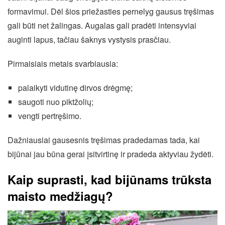
formavimui. Dėl šios priežasties pernelyg gausus tręšimas
gali būti net žalingas. Augalas gali pradėti intensyviai
auginti lapus, tačiau šaknys vystysis prasčiau.
Pirmaisiais metais svarbiausia:
palaikyti vidutinę dirvos drėgmę;
saugoti nuo piktžolių;
vengti pertręšimo.
Dažniausiai gausesnis tręšimas pradedamas tada, kai
bijūnai jau būna gerai įsitvirtinę ir pradeda aktyviau žydėti.
Kaip suprasti, kad bijūnams trūksta
maisto medžiagų?