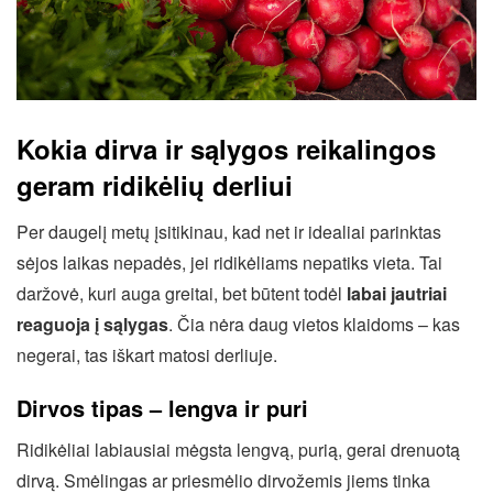
Kokia dirva ir sąlygos reikalingos
geram ridikėlių derliui
Per daugelį metų įsitikinau, kad net ir idealiai parinktas
sėjos laikas nepadės, jei ridikėliams nepatiks vieta. Tai
daržovė, kuri auga greitai, bet būtent todėl
labai jautriai
reaguoja į sąlygas
. Čia nėra daug vietos klaidoms – kas
negerai, tas iškart matosi derliuje.
Dirvos tipas – lengva ir puri
Ridikėliai labiausiai mėgsta lengvą, purią, gerai drenuotą
dirvą. Smėlingas ar priesmėlio dirvožemis jiems tinka