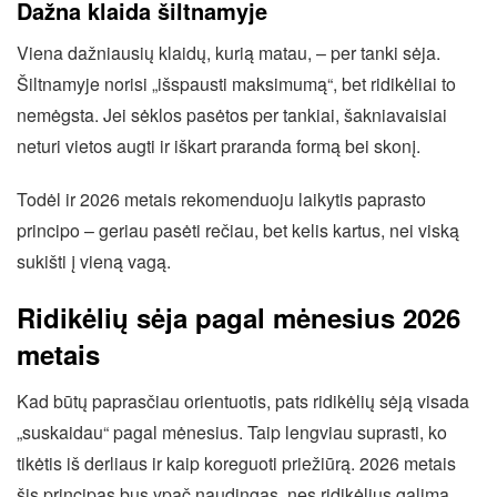
Dažna klaida šiltnamyje
Viena dažniausių klaidų, kurią matau, – per tanki sėja.
Šiltnamyje norisi „išspausti maksimumą“, bet ridikėliai to
nemėgsta. Jei sėklos pasėtos per tankiai, šakniavaisiai
neturi vietos augti ir iškart praranda formą bei skonį.
Todėl ir 2026 metais rekomenduoju laikytis paprasto
principo – geriau pasėti rečiau, bet kelis kartus, nei viską
sukišti į vieną vagą.
Ridikėlių sėja pagal mėnesius 2026
metais
Kad būtų paprasčiau orientuotis, pats ridikėlių sėją visada
„suskaidau“ pagal mėnesius. Taip lengviau suprasti, ko
tikėtis iš derliaus ir kaip koreguoti priežiūrą. 2026 metais
šis principas bus ypač naudingas, nes ridikėlius galima