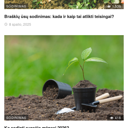
SODINIMAS
1,536
Braškių ūsų sodinimas: kada ir kaip tai atlikti teisingai?
8 spalio, 2025
SODINIMAS
418
Ką sodinti rugsėjo mėnesį 2026?