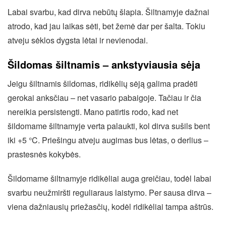
Labai svarbu, kad dirva nebūtų šlapia. Šiltnamyje dažnai
atrodo, kad jau laikas sėti, bet žemė dar per šalta. Tokiu
atveju sėklos dygsta lėtai ir nevienodai.
Šildomas šiltnamis – ankstyviausia sėja
Jeigu šiltnamis šildomas, ridikėlių sėją galima pradėti
gerokai anksčiau – net vasario pabaigoje. Tačiau ir čia
nereikia persistengti. Mano patirtis rodo, kad net
šildomame šiltnamyje verta palaukti, kol dirva sušils bent
iki +5 °C. Priešingu atveju augimas bus lėtas, o derlius –
prastesnės kokybės.
Šildomame šiltnamyje ridikėliai auga greičiau, todėl labai
svarbu neužmiršti reguliaraus laistymo. Per sausa dirva –
viena dažniausių priežasčių, kodėl ridikėliai tampa aštrūs.