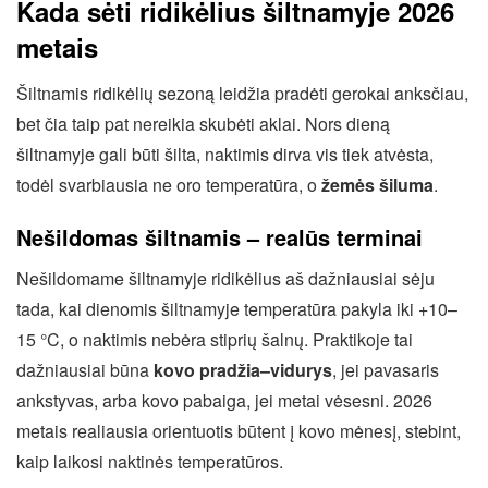
Kada sėti ridikėlius šiltnamyje 2026
metais
Šiltnamis ridikėlių sezoną leidžia pradėti gerokai anksčiau,
bet čia taip pat nereikia skubėti aklai. Nors dieną
šiltnamyje gali būti šilta, naktimis dirva vis tiek atvėsta,
todėl svarbiausia ne oro temperatūra, o
žemės šiluma
.
Nešildomas šiltnamis – realūs terminai
Nešildomame šiltnamyje ridikėlius aš dažniausiai sėju
tada, kai dienomis šiltnamyje temperatūra pakyla iki +10–
15 °C, o naktimis nebėra stiprių šalnų. Praktikoje tai
dažniausiai būna
kovo pradžia–vidurys
, jei pavasaris
ankstyvas, arba kovo pabaiga, jei metai vėsesni. 2026
metais realiausia orientuotis būtent į kovo mėnesį, stebint,
kaip laikosi naktinės temperatūros.