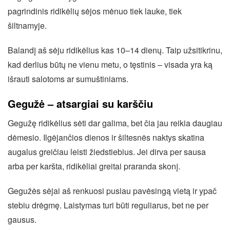
pagrindinis ridikėlių sėjos mėnuo tiek lauke, tiek
šiltnamyje.
Balandį aš sėju ridikėlius kas 10–14 dienų. Taip užsitikrinu,
kad derlius būtų ne vienu metu, o tęstinis – visada yra ką
išrauti salotoms ar sumuštiniams.
Gegužė – atsargiai su karščiu
Gegužę ridikėlius sėti dar galima, bet čia jau reikia daugiau
dėmesio. Ilgėjančios dienos ir šiltesnės naktys skatina
augalus greičiau leisti žiedstiebius. Jei dirva per sausa
arba per karšta, ridikėliai greitai praranda skonį.
Gegužės sėjai aš renkuosi pusiau pavėsingą vietą ir ypač
stebiu drėgmę. Laistymas turi būti reguliarus, bet ne per
gausus.