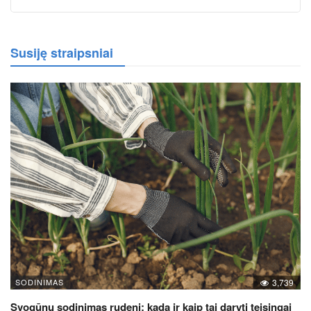
Susiję straipsniai
SODINIMAS
3,739
Svogūnų sodinimas rudenį: kada ir kaip tai daryti teisingai