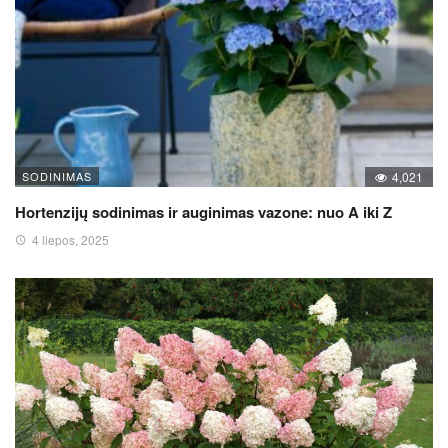
SODINIMAS
4,021
Hortenzijų sodinimas ir auginimas vazone: nuo A iki Z
4 liepos, 2025