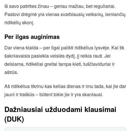
Iš savo patirties žinau – geriau mažiau, bet reguliariai.
Pastovi drėgmė yra vienas svarbiausių veiksnių, lemiančių
ridikėlių skonį.
Per ilgas auginimas
Dar viena klaida – per ilgai palikti ridikėlius lysvėje. Kai tik
šakniavaisis pasiekia veislės dydį, jį reikia rauti. Jei
delsiama, ridikėliai greitai tampa kieti, tuščiaviduriai ir
aštrūs.
Aš ridikėlius tikrinu kas kelias dienas ir imu tada, kai jie dar
jauni ir traškūs – būtent tokie jie ir yra skaniausi.
Dažniausiai užduodami klausimai
(DUK)