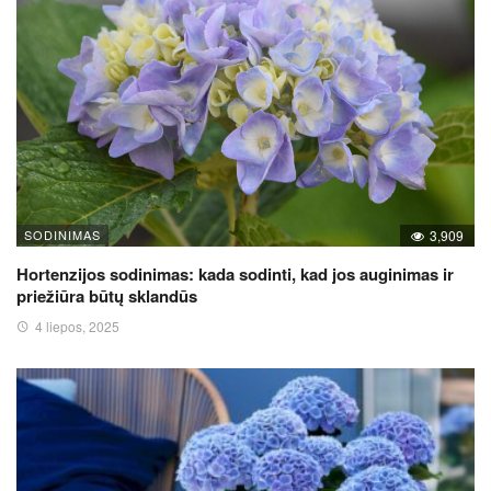
SODINIMAS
3,909
Hortenzijos sodinimas: kada sodinti, kad jos auginimas ir
priežiūra būtų sklandūs
4 liepos, 2025