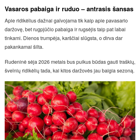
Vasaros pabaiga ir ruduo – antrasis šansas
Apie ridikėlius dažnai galvojama tik kaip apie pavasario
daržovę, bet rugpjūčio pabaiga ir rugsėjis taip pat labai
tinkami. Dienos trumpėja, karščiai slūgsta, o dirva dar
pakankamai šilta.
Rudeninė sėja 2026 metais bus puikus būdas gauti traškių,
švelnių ridikėlių tada, kai kitos daržovės jau baigia sezoną.