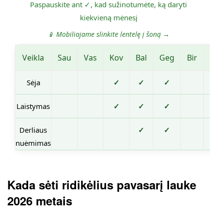
Paspauskite ant ✓, kad sužinotumėte, ką daryti
kiekvieną mėnesį
📱 Mobiliajame slinkite lentelę į šoną →
Veikla
Sau
Vas
Kov
Bal
Geg
Bir
Li
Sėja
✓
✓
✓
Laistymas
✓
✓
✓
Derliaus
✓
✓
nuėmimas
Kada sėti ridikėlius pavasarį lauke
2026 metais