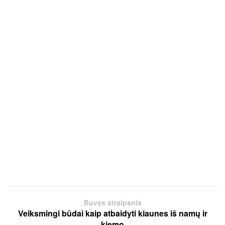
Buvęs straipsnis
Veiksmingi būdai kaip atbaidyti kiaunes iš namų ir
kiemo