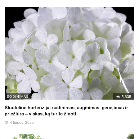
SODINIMAS
5,635
Šluotelinė hortenzija: sodinimas, auginimas, genėjimas ir
priežiūra – viskas, ką turite žinoti
4 liepos, 2025