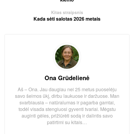
Kitas straipsnis
Kada sėti salotas 2026 metais
Ona Grūdelienė
Aš – Ona. Jau daugiau nei 25 metus puoselėju
savo šeimos ūkį, dirbu laukuose ir daržuose. Man
svarbiausia – natūralumas ir pagarba gamtai,
todėl visada stengiuosi gyventi tvariai. Mėgstu
auginti gėles, prižiūrėti sodą ir dalintis savo
patirtimi su kitais…