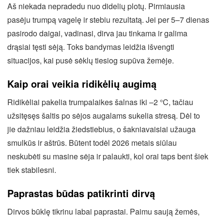
Aš niekada nepradedu nuo didelių plotų. Pirmiausia
pasėju trumpą vagelę ir stebiu rezultatą. Jei per 5–7 dienas
pasirodo daigai, vadinasi, dirva jau tinkama ir galima
drąsiai tęsti sėją. Toks bandymas leidžia išvengti
situacijos, kai pusė sėklų tiesiog supūva žemėje.
Kaip orai veikia ridikėlių augimą
Ridikėliai pakelia trumpalaikes šalnas iki –2 °C, tačiau
užsitęsęs šaltis po sėjos augalams sukelia stresą. Dėl to
jie dažniau leidžia žiedstiebius, o šakniavaisiai užauga
smulkūs ir aštrūs. Būtent todėl 2026 metais siūlau
neskubėti su masine sėja ir palaukti, kol orai taps bent šiek
tiek stabilesni.
Paprastas būdas patikrinti dirvą
Dirvos būklę tikrinu labai paprastai. Paimu saują žemės,