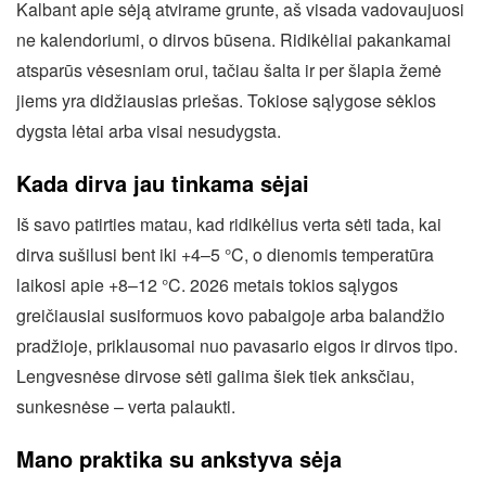
Kalbant apie sėją atvirame grunte, aš visada vadovaujuosi
ne kalendoriumi, o dirvos būsena. Ridikėliai pakankamai
atsparūs vėsesniam orui, tačiau šalta ir per šlapia žemė
jiems yra didžiausias priešas. Tokiose sąlygose sėklos
dygsta lėtai arba visai nesudygsta.
Kada dirva jau tinkama sėjai
Iš savo patirties matau, kad ridikėlius verta sėti tada, kai
dirva sušilusi bent iki +4–5 °C, o dienomis temperatūra
laikosi apie +8–12 °C. 2026 metais tokios sąlygos
greičiausiai susiformuos kovo pabaigoje arba balandžio
pradžioje, priklausomai nuo pavasario eigos ir dirvos tipo.
Lengvesnėse dirvose sėti galima šiek tiek anksčiau,
sunkesnėse – verta palaukti.
Mano praktika su ankstyva sėja