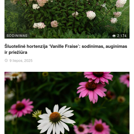
SODINIMAS
2,174
Šluotelinė hortenzija ‘Vanille Fraise’: sodinimas, auginimas
ir priežiūra
9 liepos, 2025