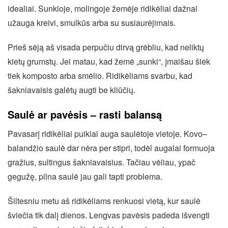
idealiai. Sunkioje, molingoje žemėje ridikėliai dažnai
užauga kreivi, smulkūs arba su susiaurėjimais.
Prieš sėją aš visada perpučiu dirvą grėbliu, kad neliktų
kietų grumstų. Jei matau, kad žemė „sunki“, įmaišau šiek
tiek komposto arba smėlio. Ridikėliams svarbu, kad
šakniavaisis galėtų augti be kliūčių.
Saulė ar pavėsis – rasti balansą
Pavasarį ridikėliai puikiai auga saulėtoje vietoje. Kovo–
balandžio saulė dar nėra per stipri, todėl augalai formuoja
gražius, sultingus šakniavaisius. Tačiau vėliau, ypač
gegužę, pilna saulė jau gali tapti problema.
Šiltesniu metu aš ridikėliams renkuosi vietą, kur saulė
šviečia tik dalį dienos. Lengvas pavėsis padeda išvengti