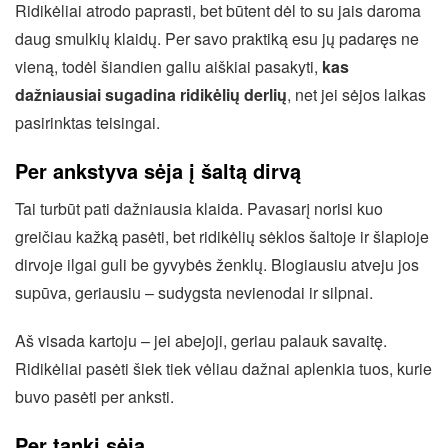
Ridikėliai atrodo paprasti, bet būtent dėl to su jais daroma
daug smulkių klaidų. Per savo praktiką esu jų padaręs ne
vieną, todėl šiandien galiu aiškiai pasakyti,
kas
dažniausiai sugadina ridikėlių derlių
, net jei sėjos laikas
pasirinktas teisingai.
Per ankstyva sėja į šaltą dirvą
Tai turbūt pati dažniausia klaida. Pavasarį norisi kuo
greičiau kažką pasėti, bet ridikėlių sėklos šaltoje ir šlapioje
dirvoje ilgai guli be gyvybės ženklų. Blogiausiu atveju jos
supūva, geriausiu – sudygsta nevienodai ir silpnai.
Aš visada kartoju – jei abejoji, geriau palauk savaitę.
Ridikėliai pasėti šiek tiek vėliau dažnai aplenkia tuos, kurie
buvo pasėti per anksti.
Per tanki sėja