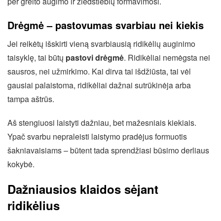
per greito augimo ir žiedstiebių formavimosi.
Drėgmė – pastovumas svarbiau nei kiekis
Jei reikėtų išskirti vieną svarbiausią ridikėlių auginimo
taisyklę, tai būtų
pastovi drėgmė
. Ridikėliai nemėgsta nei
sausros, nei užmirkimo. Kai dirva tai išdžiūsta, tai vėl
gausiai palaistoma, ridikėliai dažnai sutrūkinėja arba
tampa aštrūs.
Aš stengiuosi laistyti dažniau, bet mažesniais kiekiais.
Ypač svarbu nepraleisti laistymo pradėjus formuotis
šakniavaisiams – būtent tada sprendžiasi būsimo derliaus
kokybė.
Dažniausios klaidos sėjant
ridikėlius