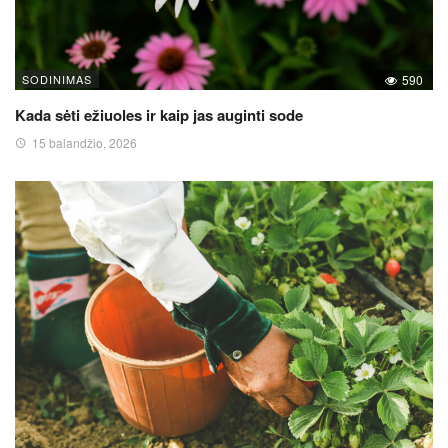
SODINIMAS
590
Kada sėti ežiuoles ir kaip jas auginti sode
15 balandžio, 2026