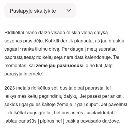
Puslapyje skaitykite
Ridikėliai mano darže visada reiškia vieną dalyką –
sezonas prasidėjo. Kol kiti dar tik planuoja, aš jau braukiu
vagas ir ranka tikrinu dirvą. Per daugelį metų supratau
paprastą tiesą: ridikėlių sėja nėra data kalendoriuje. Tai
momentas, kai
žemė jau pasiruošusi
, o ne kai „taip
parašyta internete“.
2026 metais ridikėlius sėti bus taip pat paprasta, jei
laikysimės kelių pagrindinių dalykų. Jei pasėsi per anksti,
sėklos ilgai gulės šaltoje žemėje ir gali supūti. Jei pavėlinsi
– ridikėliai augs greitai, bet bus aštrūs, tuščiaviduriai ir
labiau panašūs į pipirus nei į traškią pavasario daržovę.