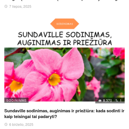
7 liepos, 2025
SODINIMAS
8,370
1
Sundaville sodinimas, auginimas ir priežiūra: kada sodinti ir
kaip teisingai tai padaryti?
6 birželio, 2025