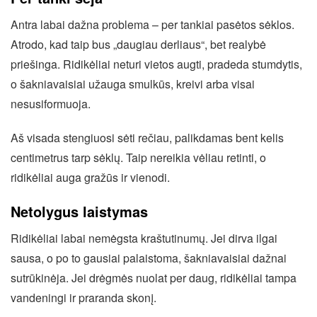
Antra labai dažna problema – per tankiai pasėtos sėklos.
Atrodo, kad taip bus „daugiau derliaus“, bet realybė
priešinga. Ridikėliai neturi vietos augti, pradeda stumdytis,
o šakniavaisiai užauga smulkūs, kreivi arba visai
nesusiformuoja.
Aš visada stengiuosi sėti rečiau, palikdamas bent kelis
centimetrus tarp sėklų. Taip nereikia vėliau retinti, o
ridikėliai auga gražūs ir vienodi.
Netolygus laistymas
Ridikėliai labai nemėgsta kraštutinumų. Jei dirva ilgai
sausa, o po to gausiai palaistoma, šakniavaisiai dažnai
sutrūkinėja. Jei drėgmės nuolat per daug, ridikėliai tampa
vandeningi ir praranda skonį.