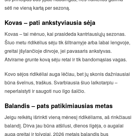
sėti ne vieną kartą per sezoną.
Kovas – pati ankstyviausia sėja
Kovas – tai mėnuo, kai prasideda kantriausiųjų sezonas.
Šiuo metu ridikėlius sėju tik šiltnamyje arba labai lengvoje,
greitai įšylančioje dirvoje, jei pavasaris ankstyvas.
Atvirame grunte kovą sėju retai ir tik bandomąsias vagas.
Kovo sėjos ridikėliai auga lėčiau, bet jų skonis dažniausiai
būna švelnus, traškus. Svarbiausia šiuo laikotarpiu –
neperlaistyti ir saugoti nuo ilgo šalčio.
Balandis – pats patikimiausias metas
Jeigu reikėtų išrinkti vieną mėnesį ridikėliams, aš rinkčiausi
balandį. Dirva jau būna atšilusi, dienos ilgėja, o augalai
auga greitai ir tolygiai. 2026 metais balandis bus