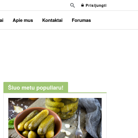
Prisijungti
ai
Apie mus
Kontaktai
Forumas
Šiuo metu populiaru!