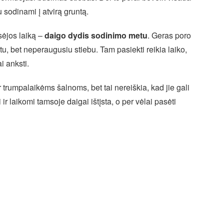
au sodinami į atvirą gruntą.
sėjos laiką –
daigo dydis sodinimo metu
. Geras poro
rtu, bet neperaugusiu stiebu. Tam pasiekti reikia laiko,
i anksti.
 trumpalaikėms šalnoms, bet tai nereiškia, kad jie gali
ir laikomi tamsoje daigai ištįsta, o per vėlai pasėti