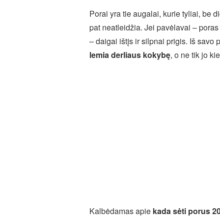
Porai yra tie augalai, kurie tyliai, be 
pat neatleidžia. Jei pavėlavai – pora
– daigai ištįs ir silpnai prigis. Iš savo
lemia derliaus kokybę
, o ne tik jo kie
Kalbėdamas apie
kada sėti porus 2