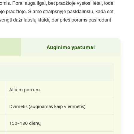
mis. Porai auga ilgai, bet pradžioje vystosi lėtai, todėl
oje pradžioje. Šiame straipsnyje pasidalinsiu, kada sėti
švengti dažniausių klaidų dar prieš porams pasirodant
Auginimo ypatumai
Allium porrum
Dvimetis (auginamas kaip vienmetis)
150–180 dienų