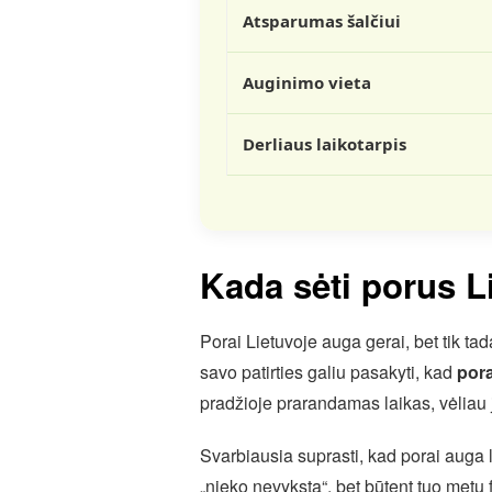
Atsparumas šalčiui
Auginimo vieta
Derliaus laikotarpis
Kada sėti porus L
Porai Lietuvoje auga gerai, bet tik t
savo patirties galiu pasakyti, kad
pora
pradžioje prarandamas laikas, vėliau 
Svarbiausia suprasti, kad porai auga l
„nieko nevyksta“, bet būtent tuo metu