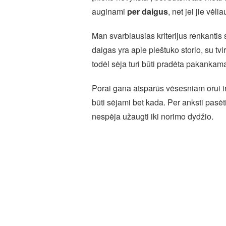
auginami
per daigus
, net jei jie vėli
Man svarbiausias kriterijus renkantis 
daigas yra apie pieštuko storio, su tvi
todėl sėja turi būti pradėta pakankama
Porai gana atsparūs vėsesniam orui ir
būti sėjami bet kada. Per anksti pasėti 
nespėja užaugti iki norimo dydžio.