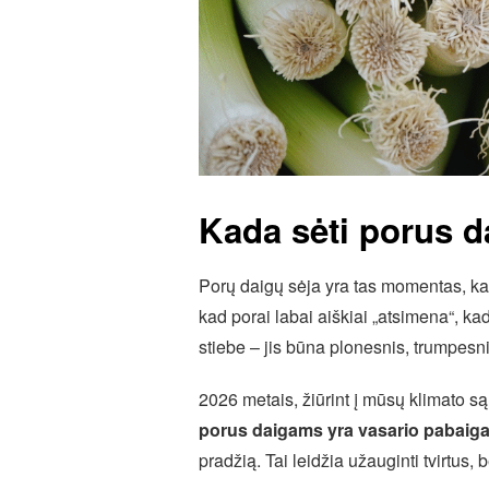
Kada sėti porus 
Porų daigų sėja yra tas momentas, k
kad porai labai aiškiai „atsimena“, kad
stiebe – jis būna plonesnis, trumpesnis
2026 metais, žiūrint į mūsų klimato są
porus daigams yra vasario pabaiga
pradžią. Tai leidžia užauginti tvirtus,