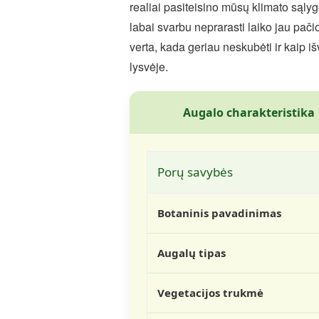
realiai pasiteisino mūsų klimato sąlygo
labai svarbu neprarasti laiko jau pači
verta, kada geriau neskubėti ir kaip i
lysvėje.
Augalo charakteristika
Porų savybės
Botaninis pavadinimas
Augalų tipas
Vegetacijos trukmė