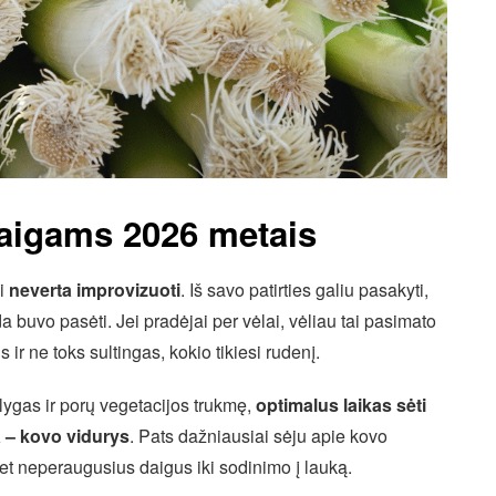
daigams 2026 metais
ai
neverta improvizuoti
. Iš savo patirties galiu pasakyti,
a buvo pasėti. Jei pradėjai per vėlai, vėliau tai pasimato
 ir ne toks sultingas, kokio tikiesi rudenį.
lygas ir porų vegetacijos trukmę,
optimalus laikas sėti
 – kovo vidurys
. Pats dažniausiai sėju apie kovo
 bet neperaugusius daigus iki sodinimo į lauką.