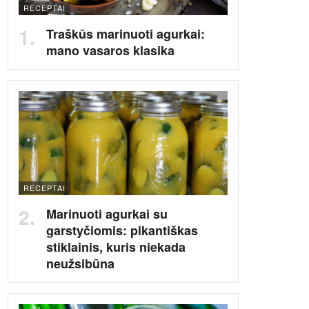
RECEPTAI
Traškūs marinuoti agurkai:
mano vasaros klasika
RECEPTAI
Marinuoti agurkai su
garstyčiomis: pikantiškas
stiklainis, kuris niekada
neužsibūna