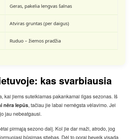
Geras, pakelia lengvas šalnas
Atviras gruntas (per daigus)
Ruduo – žiemos pradžia
ietuvoje: kas svarbiausia
ada, kai jiems suteikiamas pakankamai ilgas sezonas. Iš
i nėra lepūs
, tačiau jie labai nemėgsta vėlavimo. Jei
jo jau nebeatgausi.
ėtai pirmąją sezono dalį. Kol jie dar maži, atrodo, jog
 formuojasi būsimas stiebas. Dėl to porai beveik visada