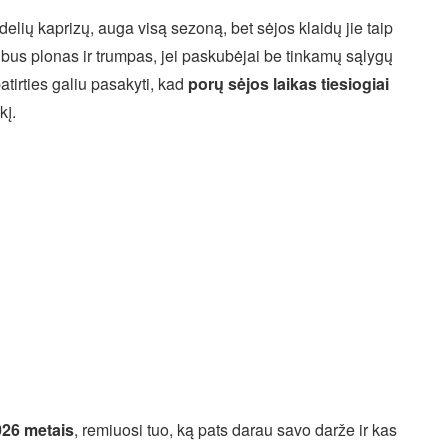
didelių kaprizų, auga visą sezoną, bet sėjos klaidų jie taip
s bus plonas ir trumpas, jei paskubėjai be tinkamų sąlygų
 patirties galiu pasakyti, kad
porų sėjos laikas tiesiogiai
kį.
026 metais
, remiuosi tuo, ką pats darau savo darže ir kas