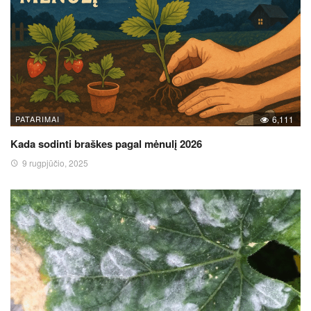
PATARIMAI
6,111
Kada sodinti braškes pagal mėnulį 2026
9 rugpjūčio, 2025