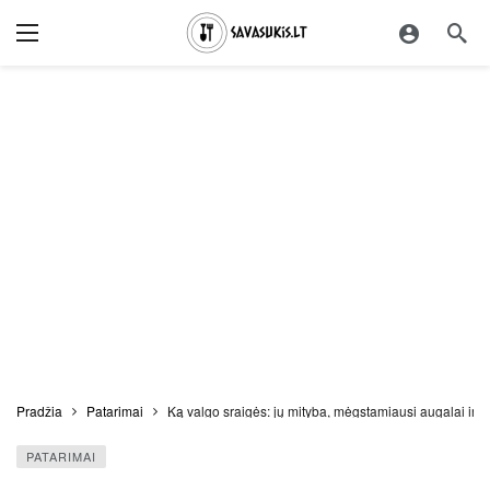
Pradžia
Patarimai
Ką valgo sraigės: jų mityba, mėgstamiausi augalai ir ž
PATARIMAI