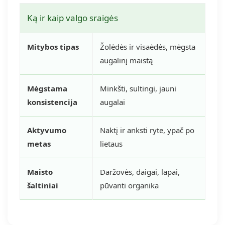
Ką ir kaip valgo sraigės
Mitybos tipas
Žolėdės ir visaėdės, mėgsta
augalinį maistą
Mėgstama
Minkšti, sultingi, jauni
konsistencija
augalai
Aktyvumo
Naktį ir anksti ryte, ypač po
metas
lietaus
Maisto
Daržovės, daigai, lapai,
šaltiniai
pūvanti organika