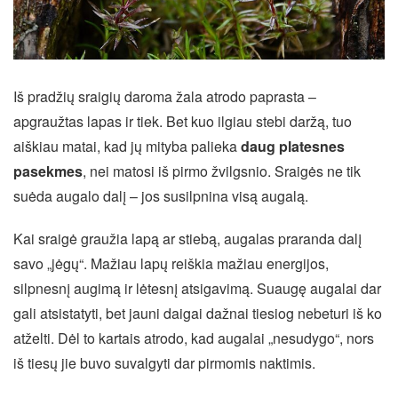
Iš pradžių sraigių daroma žala atrodo paprasta –
apgraužtas lapas ir tiek. Bet kuo ilgiau stebi daržą, tuo
aiškiau matai, kad jų mityba palieka
daug platesnes
pasekmes
, nei matosi iš pirmo žvilgsnio. Sraigės ne tik
suėda augalo dalį – jos susilpnina visą augalą.
Kai sraigė graužia lapą ar stiebą, augalas praranda dalį
savo „jėgų“. Mažiau lapų reiškia mažiau energijos,
silpnesnį augimą ir lėtesnį atsigavimą. Suaugę augalai dar
gali atsistatyti, bet jauni daigai dažnai tiesiog nebeturi iš ko
atželti. Dėl to kartais atrodo, kad augalai „nesudygo“, nors
iš tiesų jie buvo suvalgyti dar pirmomis naktimis.