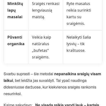
Minkštų
Sraigės renkasi
Ryte masalus
lapų
lengviausią
reikia surinkti
masalai
maistą.
kartu su
sraigėmis.
Pūvanti
Veikia kaip
Nelaikyti šalia
organika
natūralus
lysvių – tik
„bufetas“
kraštuose.
sraigėms.
Svarbu suprasti – šie metodai
nepanaikina sraigių visam
laikui
, bet leidžia jas suvaldyti. Tai ypač naudinga
didesniuose daržuose, kur kiekvienos sraigės rankomis
nesurinksi.
Kaime sakydavo:
„Ne visada reikia varyti lauk – kartais