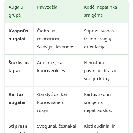
Augalų
Pavyzdžiai
Kodėl nepatinka
grupė
sraigėms
Kvapnūs
Čiobreliai,
Stiprus kvapas
augalai
rozmarinai,
trikdo sraigių
šalavijai, levandos
orientaciją.
Šiurkštūs
Agurklės, kai
Nemalonus
lapai
kurios žolelės
paviršius braižo
sraigių kūną.
Kartūs
Garstyčios, kai
Kartus skonis
augalai
kurios salierų
sraigėms
rūšys
nepatrauklus.
Stipresni
Svogūnai, česnakai
Kieti audiniai ir