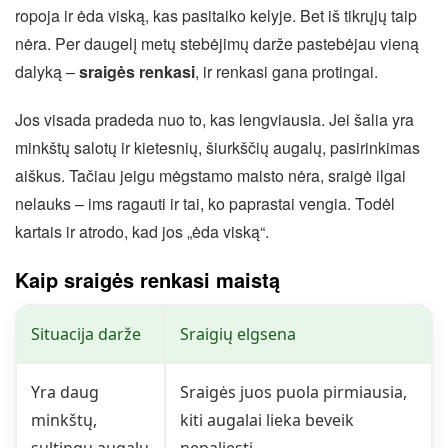
ropoja ir ėda viską, kas pasitaiko kelyje. Bet iš tikrųjų taip
nėra. Per daugelį metų stebėjimų darže pastebėjau vieną
dalyką –
sraigės renkasi
, ir renkasi gana protingai.
Jos visada pradeda nuo to, kas lengviausia. Jei šalia yra
minkštų salotų ir kietesnių, šiurkščių augalų, pasirinkimas
aiškus. Tačiau jeigu mėgstamo maisto nėra, sraigė ilgai
nelauks – ims ragauti ir tai, ko paprastai vengia. Todėl
kartais ir atrodo, kad jos „ėda viską“.
Kaip sraigės renkasi maistą
Situacija darže
Sraigių elgsena
Yra daug
Sraigės juos puola pirmiausia,
minkštų,
kiti augalai lieka beveik
sultingų augalų
nepaliesti.