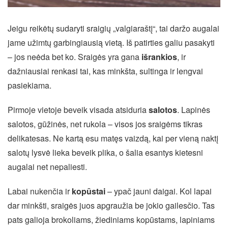
Jeigu reikėtų sudaryti sraigių „valgiaraštį“, tai daržo augalai
jame užimtų garbingiausią vietą. Iš patirties galiu pasakyti
– jos neėda bet ko. Sraigės yra gana
išrankios
, ir
dažniausiai renkasi tai, kas minkšta, sultinga ir lengvai
pasiekiama.
Pirmoje vietoje beveik visada atsiduria
salotos
. Lapinės
salotos, gūžinės, net rukola – visos jos sraigėms tikras
delikatesas. Ne kartą esu matęs vaizdą, kai per vieną naktį
salotų lysvė lieka beveik plika, o šalia esantys kietesni
augalai net nepaliesti.
Labai nukenčia ir
kopūstai
– ypač jauni daigai. Kol lapai
dar minkšti, sraigės juos apgraužia be jokio gailesčio. Tas
pats galioja brokoliams, žiediniams kopūstams, lapiniams