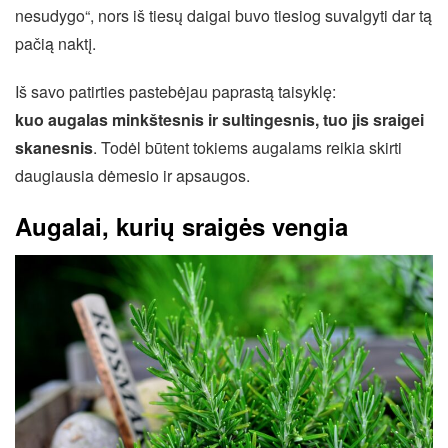
nesudygo“, nors iš tiesų daigai buvo tiesiog suvalgyti dar tą
pačią naktį.
Iš savo patirties pastebėjau paprastą taisyklę:
kuo augalas minkštesnis ir sultingesnis, tuo jis sraigei
skanesnis
. Todėl būtent tokiems augalams reikia skirti
daugiausia dėmesio ir apsaugos.
Augalai, kurių sraigės vengia