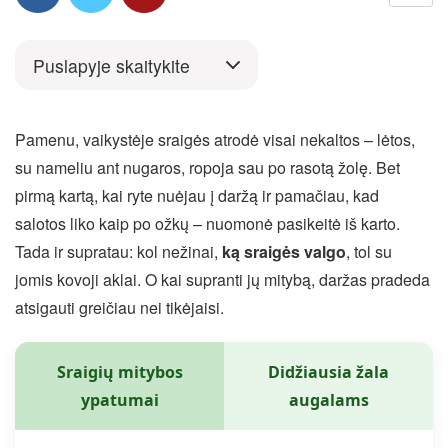
Puslapyje skaitykite
Pamenu, vaikystėje sraigės atrodė visai nekaltos – lėtos,
su nameliu ant nugaros, ropoja sau po rasotą žolę. Bet
pirmą kartą, kai ryte nuėjau į daržą ir pamačiau, kad
salotos liko kaip po ožkų – nuomonė pasikeitė iš karto.
Tada ir supratau: kol nežinai,
ką sraigės valgo
, tol su
jomis kovoji aklai. O kai supranti jų mitybą, daržas pradeda
atsigauti greičiau nei tikėjaisi.
Sraigių mitybos
Didžiausia žala
ypatumai
augalams