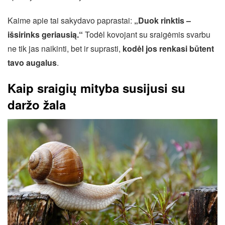
Kaime apie tai sakydavo paprastai:
„Duok rinktis –
išsirinks geriausią.“
Todėl kovojant su sraigėmis svarbu
ne tik jas naikinti, bet ir suprasti,
kodėl jos renkasi būtent
tavo augalus
.
Kaip sraigių mityba susijusi su
daržo žala