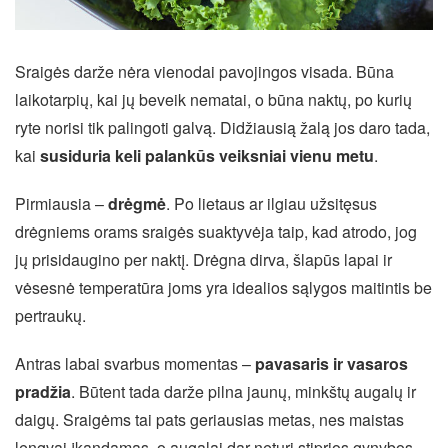
Sraigės darže nėra vienodai pavojingos visada. Būna
laikotarpių, kai jų beveik nematai, o būna naktų, po kurių
ryte norisi tik palingoti galvą. Didžiausią žalą jos daro tada,
kai
susiduria keli palankūs veiksniai vienu metu
.
Pirmiausia –
drėgmė
. Po lietaus ar ilgiau užsitęsus
drėgniems orams sraigės suaktyvėja taip, kad atrodo, jog
jų prisidaugino per naktį. Drėgna dirva, šlapūs lapai ir
vėsesnė temperatūra joms yra idealios sąlygos maitintis be
pertraukų.
Antras labai svarbus momentas –
pavasaris ir vasaros
pradžia
. Būtent tada darže pilna jaunų, minkštų augalų ir
daigų. Sraigėms tai pats geriausias metas, nes maistas
lengvai įkandamas, o augalai dar neturi stiprios gynybos.