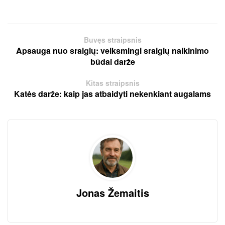
Buvęs straipsnis
Apsauga nuo sraigių: veiksmingi sraigių naikinimo
būdai darže
Kitas straipsnis
Katės darže: kaip jas atbaidyti nekenkiant augalams
Jonas Žemaitis