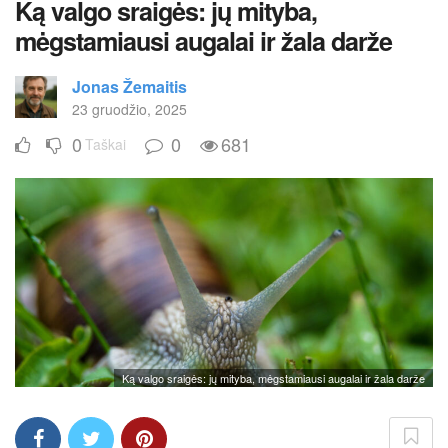
Ką valgo sraigės: jų mityba,
mėgstamiausi augalai ir žala darže
Jonas Žemaitis
23 gruodžio, 2025
0
0
681
Taškai
Ką valgo sraigės: jų mityba, mėgstamiausi augalai ir žala darže