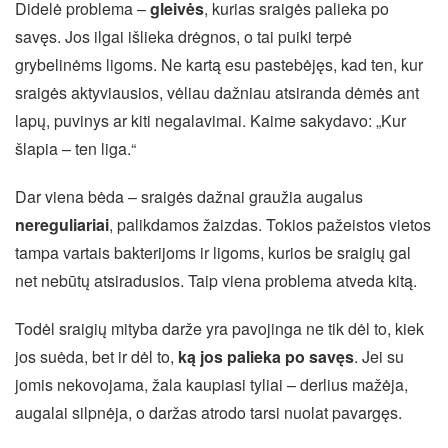
Didelė problema –
gleivės
, kurias sraigės palieka po
savęs. Jos ilgai išlieka drėgnos, o tai puiki terpė
grybelinėms ligoms. Ne kartą esu pastebėjęs, kad ten, kur
sraigės aktyviausios, vėliau dažniau atsiranda dėmės ant
lapų, puvinys ar kiti negalavimai. Kaime sakydavo: „Kur
šlapia – ten liga.“
Dar viena bėda – sraigės dažnai graužia augalus
nereguliariai
, palikdamos žaizdas. Tokios pažeistos vietos
tampa vartais bakterijoms ir ligoms, kurios be sraigių gal
net nebūtų atsiradusios. Taip viena problema atveda kitą.
Todėl sraigių mityba darže yra pavojinga ne tik dėl to, kiek
jos suėda, bet ir dėl to,
ką jos palieka po savęs
. Jei su
jomis nekovojama, žala kaupiasi tyliai – derlius mažėja,
augalai silpnėja, o daržas atrodo tarsi nuolat pavargęs.