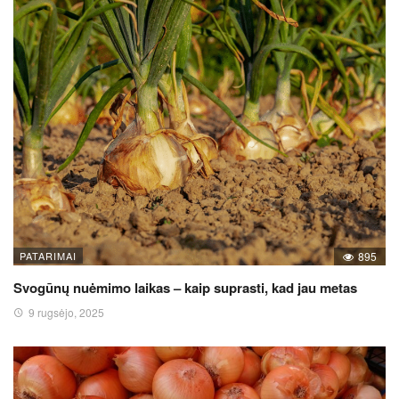
PATARIMAI
895
Svogūnų nuėmimo laikas – kaip suprasti, kad jau metas
9 rugsėjo, 2025