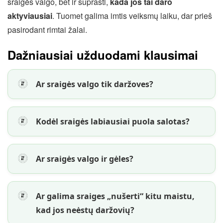
sraigės valgo, bet ir suprasti,
kada jos tai daro
aktyviausiai
. Tuomet galima imtis veiksmų laiku, dar prieš
pasirodant rimtai žalai.
Dažniausiai užduodami klausimai
Ar sraigės valgo tik daržoves?
Kodėl sraigės labiausiai puola salotas?
Ar sraigės valgo ir gėles?
Ar galima sraiges „nušerti“ kitu maistu,
kad jos neėstų daržovių?