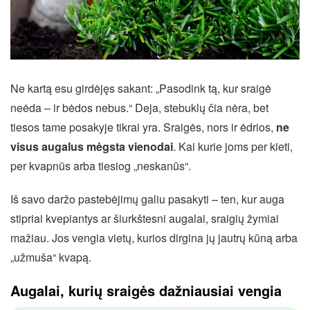
Ne kartą esu girdėjęs sakant: „Pasodink tą, kur sraigė
neėda – ir bėdos nebus.“ Deja, stebuklų čia nėra, bet
tiesos tame posakyje tikrai yra. Sraigės, nors ir ėdrios,
ne
visus augalus mėgsta vienodai
. Kai kurie joms per kieti,
per kvapnūs arba tiesiog „neskanūs“.
Iš savo daržo pastebėjimų galiu pasakyti – ten, kur auga
stipriai kvepiantys ar šiurkštesni augalai, sraigių žymiai
mažiau. Jos vengia vietų, kurios dirgina jų jautrų kūną arba
„užmuša“ kvapą.
Augalai, kurių sraigės dažniausiai vengia