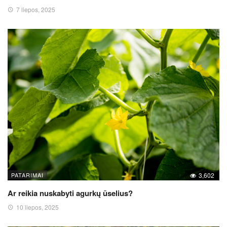
7 liepos, 2025
PATARIMAI
3,602
Ar reikia nuskabyti agurkų ūselius?
10 liepos, 2025