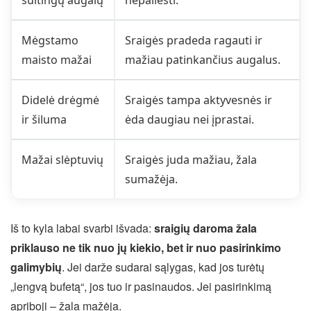
Mėgstamo
Sraigės pradeda ragauti ir
maisto mažai
mažiau patinkančius augalus.
Didelė drėgmė
Sraigės tampa aktyvesnės ir
ir šiluma
ėda daugiau nei įprastai.
Mažai slėptuvių
Sraigės juda mažiau, žala
sumažėja.
Iš to kyla labai svarbi išvada:
sraigių daroma žala
priklauso ne tik nuo jų kiekio, bet ir nuo pasirinkimo
galimybių
. Jei darže sudarai sąlygas, kad jos turėtų
„lengvą bufetą“, jos tuo ir pasinaudos. Jei pasirinkimą
apriboji – žala mažėja.