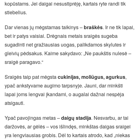
kopūstams. Jei daigai nesustiprėję, kartais ryte randi tik
stiebelius.
Dar vienas jų mėgstamas taikinys –
braškės
. Ir ne tik lapai,
bet ir patys vaisiai. Drėgnais metais sraigės sugeba
sugadinti net gražiausias uogas, palikdamos skylutes ir
gleivių pėdsakus. Kaime sakydavo: „Ne paukštis nulesė –
sraigė paragavo.“
Sraigės taip pat mėgsta
cukinijas, moliūgus, agurkus
,
ypač ankstyvame augimo tarpsnyje. Jauni, dar minkšti
lapai joms lengvai įkandami, o augalai dažnai nespėja
atsigauti.
Ypač pavojingas metas –
daigų stadija
. Nesvarbu, ar tai
daržovės, ar gėlės – vos išlindęs, minkštas daigas sraigei
yra lengviausias grobis. Dėl to kartais atrodo, kad „niekas