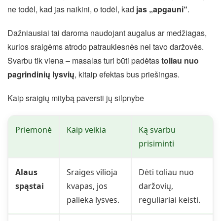
ne todėl, kad jas naikini, o todėl, kad
jas „apgauni“
.
Dažniausiai tai daroma naudojant augalus ar medžiagas,
kurios sraigėms atrodo patrauklesnės nei tavo daržovės.
Svarbu tik viena – masalas turi būti padėtas
toliau nuo
pagrindinių lysvių
, kitaip efektas bus priešingas.
Kaip sraigių mitybą paversti jų silpnybe
Priemonė
Kaip veikia
Ką svarbu
prisiminti
Alaus
Sraiges vilioja
Dėti toliau nuo
spąstai
kvapas, jos
daržovių,
palieka lysves.
reguliariai keisti.