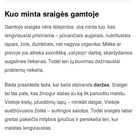
Kuo minta sraigės gamtoje
Gamtoje sraigės nėra išlepintos. Jos minta tuo, kas
lengviausiai prieinama – pūvančiais augalais, nukritusiais
lapais, žole, dumbliais, net negyva organika. Miške ar
pievoje jos atlieka savotišką „valytojo“ darbą, skaidydamos
augalines liekanas. Todėl ten jų buvimas dažniausiai
problemų nekelia.
Bėda prasideda tada, kai šalia atsiranda
daržas
. Sraigei
tai tas pats, kas žmogui stalas su ką tik paruoštu maistu.
Vietoje kietų, pluoštinių lapų – minkšti daigai. Vietoje
sudžiūvusios žolės – sultingos salotos. Todėl sraigės labai
greitai pakeičia mitybos įpročius ir persikelia ten, kur
maistas lengviausias.