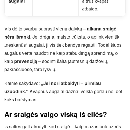
augalai
aitrus kvapas
atbaido.
Vis dėlto svarbu suprasti vieną dalyką –
alkana sraigė
nėra išranki
. Jei drėgna, maisto trūksta, o aplink vien tik
„neskanūs“ augalai, ji vis tiek bandys ragauti. Todėl šiuos
augalus verta naudoti ne kaip stebuklingą sprendimą, o
kaip
prevenciją
– sodinti šalia jautresnių daržovių,
pakraščiuose, tarp lysvių.
Kaime sakydavo:
„Jei nori atbaidyti – pirmiau
užuodink.“
Kvapnūs augalai dažnai veikia geriau nei bet
koks barstymas.
Ar sraigės valgo viską iš eilės?
Iš šalies gali atrodyti, kad sraigė – kaip mažas buldozeris: