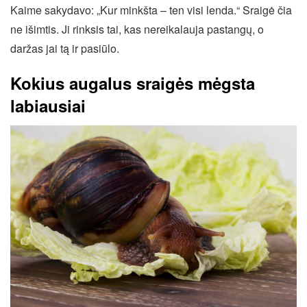
Kaime sakydavo: „Kur minkšta – ten visi lenda.“ Sraigė čia
ne išimtis. Ji rinksis tai, kas nereikalauja pastangų, o
daržas jai tą ir pasiūlo.
Kokius augalus sraigės mėgsta
labiausiai