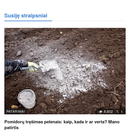
Susiję straipsniai
PATARIMAI
6,602
1
Pomidorų tręšimas pelenais: kaip, kada ir ar verta? Mano
patirtis