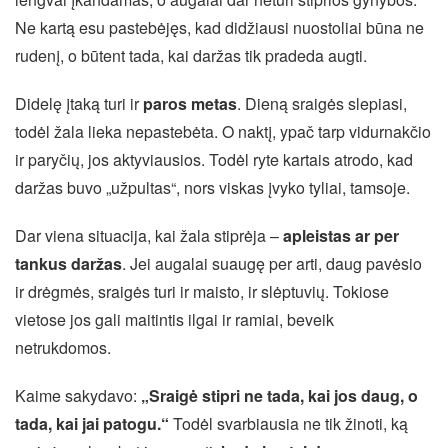
Ne kartą esu pastebėjęs, kad didžiausi nuostoliai būna ne
rudenį, o būtent tada, kai daržas tik pradeda augti.
Didelę įtaką turi ir
paros metas
. Dieną sraigės slepiasi,
todėl žala lieka nepastebėta. O naktį, ypač tarp vidurnakčio
ir paryčių, jos aktyviausios. Todėl ryte kartais atrodo, kad
daržas buvo „užpultas“, nors viskas įvyko tyliai, tamsoje.
Dar viena situacija, kai žala stiprėja –
apleistas ar per
tankus daržas
. Jei augalai suaugę per arti, daug pavėsio
ir drėgmės, sraigės turi ir maisto, ir slėptuvių. Tokiose
vietose jos gali maitintis ilgai ir ramiai, beveik
netrukdomos.
Kaime sakydavo:
„Sraigė stipri ne tada, kai jos daug, o
tada, kai jai patogu.“
Todėl svarbiausia ne tik žinoti, ką