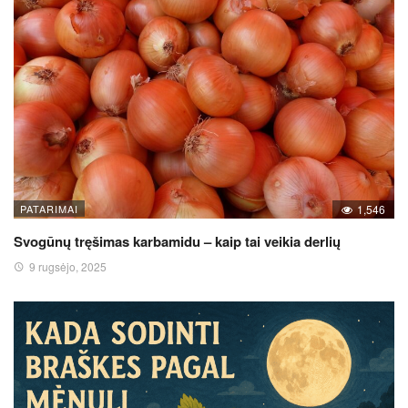
PATARIMAI
1,546
Svogūnų tręšimas karbamidu – kaip tai veikia derlių
9 rugsėjo, 2025