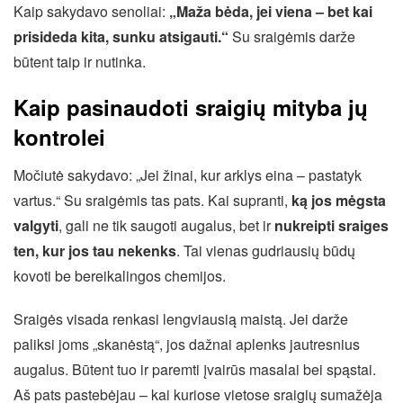
Kaip sakydavo senoliai:
„Maža bėda, jei viena – bet kai
prisideda kita, sunku atsigauti.“
Su sraigėmis darže
būtent taip ir nutinka.
Kaip pasinaudoti sraigių mityba jų
kontrolei
Močiutė sakydavo: „Jei žinai, kur arklys eina – pastatyk
vartus.“ Su sraigėmis tas pats. Kai supranti,
ką jos mėgsta
valgyti
, gali ne tik saugoti augalus, bet ir
nukreipti sraiges
ten, kur jos tau nekenks
. Tai vienas gudriausių būdų
kovoti be bereikalingos chemijos.
Sraigės visada renkasi lengviausią maistą. Jei darže
paliksi joms „skanėstą“, jos dažnai aplenks jautresnius
augalus. Būtent tuo ir paremti įvairūs masalai bei spąstai.
Aš pats pastebėjau – kai kuriose vietose sraigių sumažėja