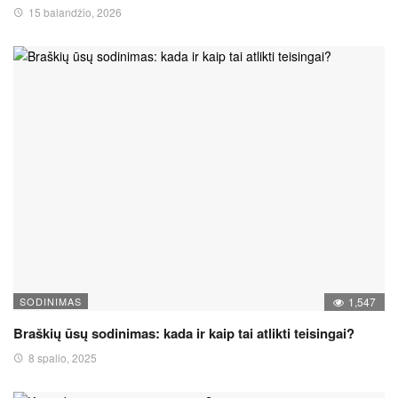
15 balandžio, 2026
SODINIMAS
1,547
Braškių ūsų sodinimas: kada ir kaip tai atlikti teisingai?
8 spalio, 2025