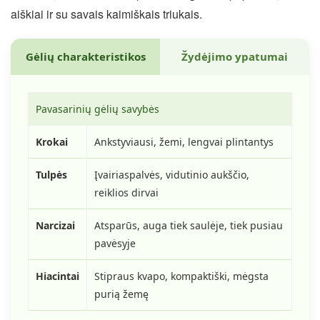
aiškiai ir su savais kaimiškais triukais.
Gėlių charakteristikos
Žydėjimo ypatumai
Pavasarinių gėlių savybės
Krokai
Ankstyviausi, žemi, lengvai plintantys
Tulpės
Įvairiaspalvės, vidutinio aukščio,
reiklios dirvai
Narcizai
Atsparūs, auga tiek saulėje, tiek pusiau
pavėsyje
Hiacintai
Stipraus kvapo, kompaktiški, mėgsta
purią žemę