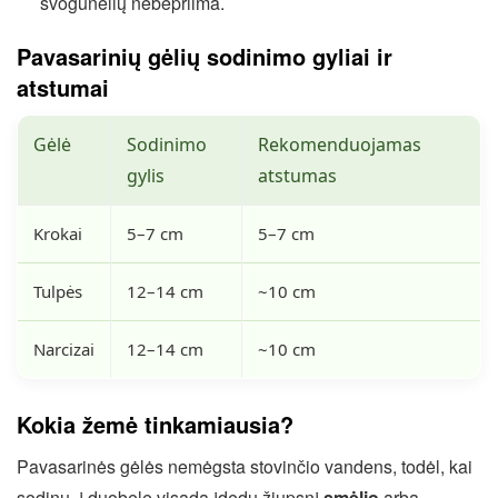
svogūnėlių nebepriima.
Pavasarinių gėlių sodinimo gyliai ir
atstumai
Gėlė
Sodinimo
Rekomenduojamas
gylis
atstumas
Krokai
5–7 cm
5–7 cm
Tulpės
12–14 cm
~10 cm
Narcizai
12–14 cm
~10 cm
Kokia žemė tinkamiausia?
Pavasarinės gėlės nemėgsta stovinčio vandens, todėl, kai
sodinu, į duobelę visada įdedu žiupsnį
smėlio
arba