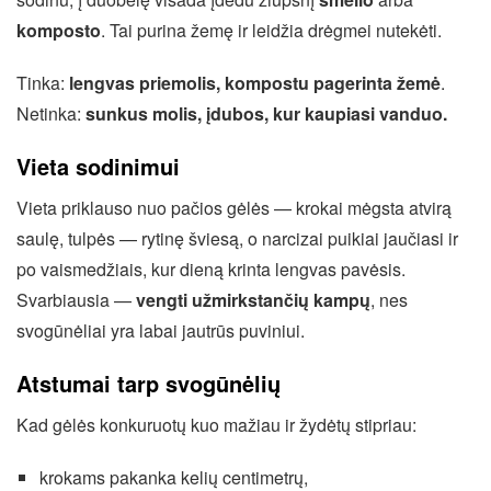
komposto
. Tai purina žemę ir leidžia drėgmei nutekėti.
Tinka:
lengvas priemolis, kompostu pagerinta žemė
.
Netinka:
sunkus molis, įdubos, kur kaupiasi vanduo.
Vieta sodinimui
Vieta priklauso nuo pačios gėlės — krokai mėgsta atvirą
saulę, tulpės — rytinę šviesą, o narcizai puikiai jaučiasi ir
po vaismedžiais, kur dieną krinta lengvas pavėsis.
Svarbiausia —
vengti užmirkstančių kampų
, nes
svogūnėliai yra labai jautrūs puviniui.
Atstumai tarp svogūnėlių
Kad gėlės konkuruotų kuo mažiau ir žydėtų stipriau:
krokams pakanka kelių centimetrų,