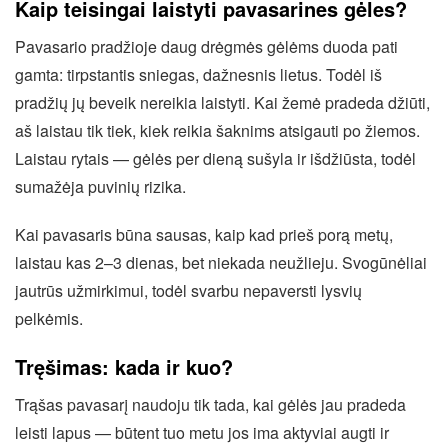
Kaip teisingai laistyti pavasarines gėles?
Pavasario pradžioje daug drėgmės gėlėms duoda pati
gamta: tirpstantis sniegas, dažnesnis lietus. Todėl iš
pradžių jų beveik nereikia laistyti. Kai žemė pradeda džiūti,
aš laistau tik tiek, kiek reikia šaknims atsigauti po žiemos.
Laistau rytais — gėlės per dieną sušyla ir išdžiūsta, todėl
sumažėja puvinių rizika.
Kai pavasaris būna sausas, kaip kad prieš porą metų,
laistau kas 2–3 dienas, bet niekada neužlieju. Svogūnėliai
jautrūs užmirkimui, todėl svarbu nepaversti lysvių
pelkėmis.
Tręšimas: kada ir kuo?
Trąšas pavasarį naudoju tik tada, kai gėlės jau pradeda
leisti lapus — būtent tuo metu jos ima aktyviai augti ir