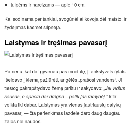
tulpėms ir narcizams — apie 10 cm.
Kai sodinama per tankiai, svogūnėliai kovoja dėl maisto, ir
žydėjimas kasmet silpnėja.
Laistymas ir tręšimas pavasarį
Pamenu, kai dar gyvenau pas močiutę, ji ankstyvais rytais
išeidavo į kiemą pažiūrėti, ar gėlės „prašosi vandens“. Ji
tiesiog pakrapštydavo žemę pirštu ir sakydavo:
„Jei viršus
sausas, o apačia dar drėgna – palik jas ramybėj.“
Ir tai
veikia iki dabar. Laistymas yra vienas jautriausių dalykų
pavasarį — čia perlenkimas lazdele daro daug daugiau
žalos nei naudos.