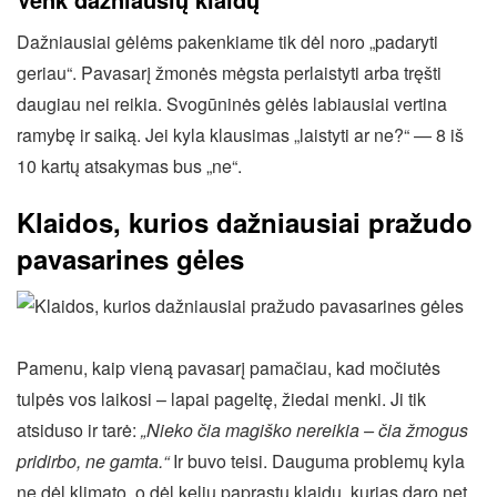
Dažniausiai gėlėms pakenkiame tik dėl noro „padaryti
geriau“. Pavasarį žmonės mėgsta perlaistyti arba tręšti
daugiau nei reikia. Svogūninės gėlės labiausiai vertina
ramybę ir saiką. Jei kyla klausimas „laistyti ar ne?“ — 8 iš
10 kartų atsakymas bus „ne“.
Klaidos, kurios dažniausiai pražudo
pavasarines gėles
Pamenu, kaip vieną pavasarį pamačiau, kad močiutės
tulpės vos laikosi – lapai pageltę, žiedai menki. Ji tik
atsiduso ir tarė:
„Nieko čia magiško nereikia – čia žmogus
pridirbo, ne gamta.“
Ir buvo teisi. Dauguma problemų kyla
ne dėl klimato, o dėl kelių paprastų klaidų, kurias daro net