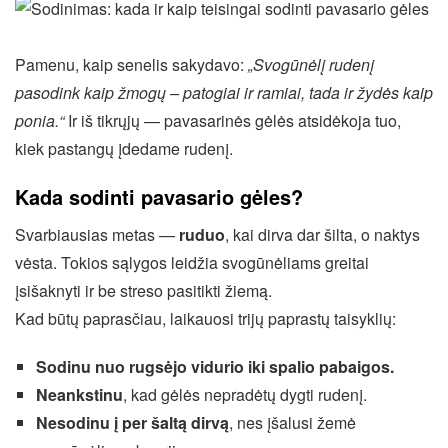
Pamenu, kaip senelis sakydavo:
„Svogūnėlį rudenį
pasodink kaip žmogų – patogiai ir ramiai, tada ir žydės kaip
ponia.“
Ir iš tikrųjų — pavasarinės gėlės atsidėkoja tuo,
kiek pastangų įdedame rudenį.
Kada sodinti pavasario gėles?
Svarbiausias metas —
ruduo
, kai dirva dar šilta, o naktys
vėsta. Tokios sąlygos leidžia svogūnėliams greitai
įsišaknyti ir be streso pasitikti žiemą.
Kad būtų paprasčiau, laikauosi trijų paprastų taisyklių:
Sodinu nuo rugsėjo vidurio iki spalio pabaigos.
Neankstinu
, kad gėlės nepradėtų dygti rudenį.
Nesodinu į per šaltą dirvą
, nes įšalusi žemė