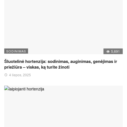
SODINIMAS
5,691
Šluotelinė hortenzija: sodinimas, auginimas, genėjimas ir
priežiūra – viskas, ką turite žinoti
4 liepos, 2025