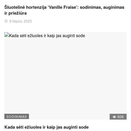
Šluotelinė hortenzija ‘Vanille Fraise’: sodinimas, auginimas
ir priežiūra
9 liepos, 2025
SODINIMAS
606
Kada sėti ežiuoles ir kaip jas auginti sode