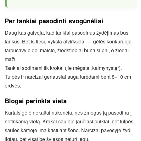
Per tankiai pasodinti svogūnėliai
Daug kas galvoja, kad tankiai pasodinus žydėjimas bus
tankus. Bet iš tiesų vyksta atvirkščiai — gėlės konkuruoja
tarpusavyje dėl maisto, žiedstiebiai būna silpni, o žiedai
maži.
Tankiai sodinami tik krokai (jie mėgsta „kaimynystę“).
Tulpės ir narcizai geriausiai auga turėdami bent 8–10 cm
erdvės.
Blogai parinkta vieta
Kartais gėlė nekaltai nukenčia, nes žmogus ją pasodina į
netinkamą vietą. Krokai saulėje jaučiasi puikiai, bet tulpės
saulės kaitroje ima kristi ant šono. Narcizai pavėsyje žydi
ilgiau, bet visai be šviesos neturi jėgų.