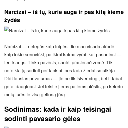
Narcizai – iš tų, kurie auga ir pas kitą kieme
žydės
Narcizai — nelepūs kaip tulpės. Jie man visada atrodė
kaip tokie senoviški, patikimi kaimo vyrai: kur pasodinsi —
ten ir augs. Tinka pavėsis, saulė, prastesnė žemė. Tik
nereikia jų sodinti per tankiai, nes tada žiedai smulkėja.
Didžiausias privalumas — jie ne tik ištvermingi, bet ir labai
gerai dauginasi. Jei leisite jiems patiems plėstis, po kelerių
metų turėsite visą geltoną jūrą.
Sodinimas: kada ir kaip teisingai
sodinti pavasario gėles