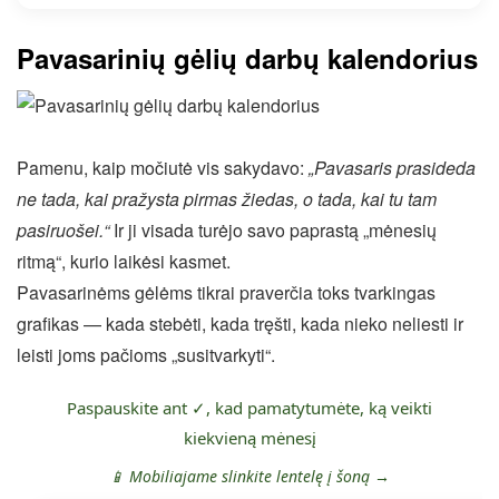
Pavasarinių gėlių darbų kalendorius
Pamenu, kaip močiutė vis sakydavo:
„Pavasaris prasideda
ne tada, kai pražysta pirmas žiedas, o tada, kai tu tam
pasiruošei.“
Ir ji visada turėjo savo paprastą „mėnesių
ritmą“, kurio laikėsi kasmet.
Pavasarinėms gėlėms tikrai praverčia toks tvarkingas
grafikas — kada stebėti, kada tręšti, kada nieko neliesti ir
leisti joms pačioms „susitvarkyti“.
Paspauskite ant ✓, kad pamatytumėte, ką veikti
kiekvieną mėnesį
📱 Mobiliajame slinkite lentelę į šoną →