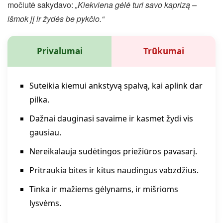
močiutė sakydavo:
„Kiekviena gėlė turi savo kaprizą –
išmok jį ir žydės be pykčio.“
Privalumai
Trūkumai
Suteikia kiemui ankstyvą spalvą, kai aplink dar
pilka.
Dažnai dauginasi savaime ir kasmet žydi vis
gausiau.
Nereikalauja sudėtingos priežiūros pavasarį.
Pritraukia bites ir kitus naudingus vabzdžius.
Tinka ir mažiems gėlynams, ir mišrioms
lysvėms.