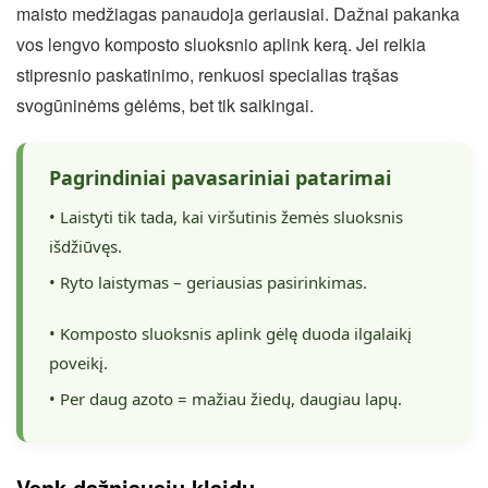
maisto medžiagas panaudoja geriausiai. Dažnai pakanka
vos lengvo komposto sluoksnio aplink kerą. Jei reikia
stipresnio paskatinimo, renkuosi specialias trąšas
svogūninėms gėlėms, bet tik saikingai.
Pagrindiniai pavasariniai patarimai
• Laistyti tik tada, kai viršutinis žemės sluoksnis
išdžiūvęs.
• Ryto laistymas – geriausias pasirinkimas.
• Komposto sluoksnis aplink gėlę duoda ilgalaikį
poveikį.
• Per daug azoto = mažiau žiedų, daugiau lapų.
Venk dažniausių klaidų