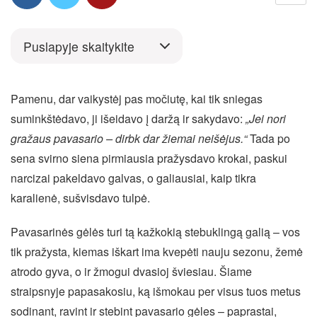
Puslapyje skaitykite
Pamenu, dar vaikystėj pas močiutę, kai tik sniegas
suminkštėdavo, ji išeidavo į daržą ir sakydavo:
„Jei nori
gražaus pavasario – dirbk dar žiemai neišėjus.“
Tada po
sena svirno siena pirmiausia pražysdavo krokai, paskui
narcizai pakeldavo galvas, o galiausiai, kaip tikra
karalienė, sušvisdavo tulpė.
Pavasarinės gėlės turi tą kažkokią stebuklingą galią – vos
tik pražysta, kiemas iškart ima kvepėti nauju sezonu, žemė
atrodo gyva, o ir žmogui dvasioj šviesiau. Šiame
straipsnyje papasakosiu, ką išmokau per visus tuos metus
sodinant, ravint ir stebint pavasario gėles – paprastai,