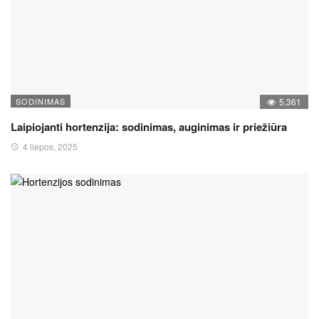
SODINIMAS
5,361
Laipiojanti hortenzija: sodinimas, auginimas ir priežiūra
4 liepos, 2025