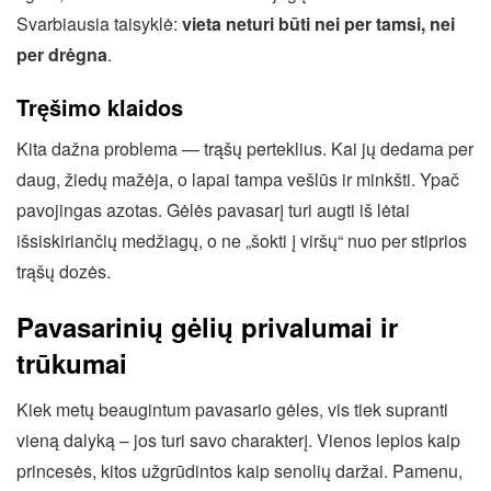
Svarbiausia taisyklė:
vieta neturi būti nei per tamsi, nei
per drėgna
.
Tręšimo klaidos
Kita dažna problema — trąšų perteklius. Kai jų dedama per
daug, žiedų mažėja, o lapai tampa vešlūs ir minkšti. Ypač
pavojingas azotas. Gėlės pavasarį turi augti iš lėtai
išsiskiriančių medžiagų, o ne „šokti į viršų“ nuo per stiprios
trąšų dozės.
Pavasarinių gėlių privalumai ir
trūkumai
Kiek metų beaugintum pavasario gėles, vis tiek supranti
vieną dalyką – jos turi savo charakterį. Vienos lepios kaip
princesės, kitos užgrūdintos kaip senolių daržai. Pamenu,