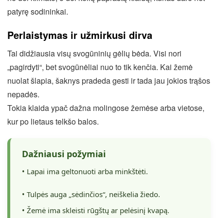
patyrę sodininkai.
Perlaistymas ir užmirkusi dirva
Tai didžiausia visų svogūninių gėlių bėda. Visi nori
„pagirdyti“, bet svogūnėliai nuo to tik kenčia. Kai žemė
nuolat šlapia, šaknys pradeda gesti ir tada jau jokios trąšos
nepadės.
Tokia klaida ypač dažna molingose žemėse arba vietose,
kur po lietaus telkšo balos.
Dažniausi požymiai
• Lapai ima geltonuoti arba minkštėti.
• Tulpės auga „sėdinčios“, neiškelia žiedo.
• Žemė ima skleisti rūgštų ar pelėsinį kvapą.