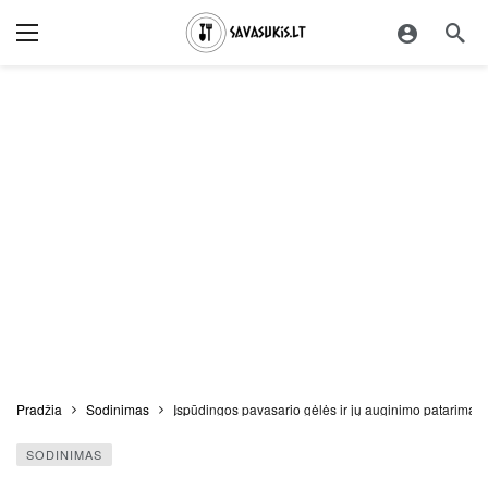
Pradžia
Sodinimas
Įspūdingos pavasario gėlės ir jų auginimo patarimai
SODINIMAS