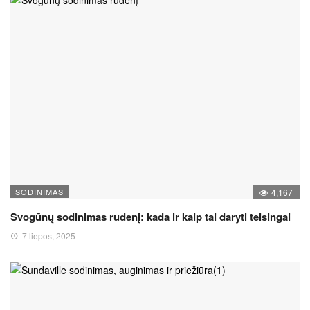
SODINIMAS
4,167
Svogūnų sodinimas rudenį: kada ir kaip tai daryti teisingai
7 liepos, 2025