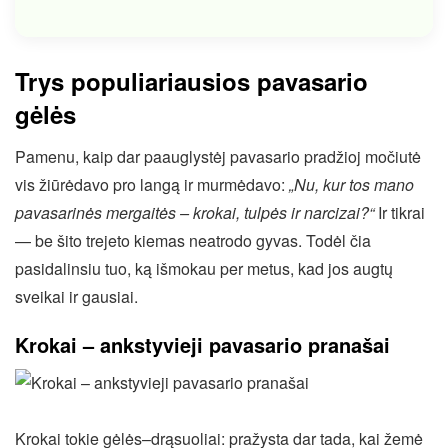
Trys populiariausios pavasario
gėlės
Pamenu, kaip dar paauglystėj pavasario pradžioj močiutė
vis žiūrėdavo pro langą ir murmėdavo:
„Nu, kur tos mano
pavasarinės mergaitės – krokai, tulpės ir narcizai?“
Ir tikrai
— be šito trejeto kiemas neatrodo gyvas. Todėl čia
pasidalinsiu tuo, ką išmokau per metus, kad jos augtų
sveikai ir gausiai.
Krokai – ankstyvieji pavasario pranašai
Krokai tokie gėlės–drąsuoliai: pražysta dar tada, kai žemė