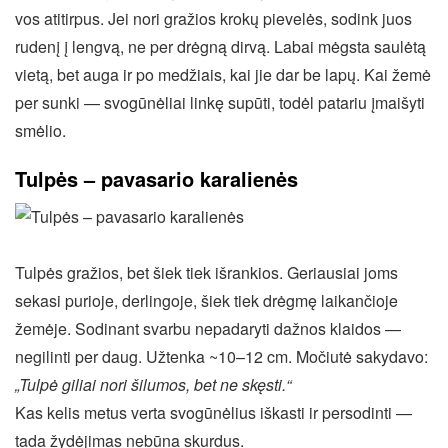
vos atitirpus. Jei nori gražios krokų pievelės, sodink juos
rudenį į lengvą, ne per drėgną dirvą. Labai mėgsta saulėtą
vietą, bet auga ir po medžiais, kai jie dar be lapų. Kai žemė
per sunki — svogūnėliai linkę supūti, todėl patariu įmaišyti
smėlio.
Tulpės – pavasario karalienės
Tulpės gražios, bet šiek tiek išrankios. Geriausiai joms
sekasi purioje, derlingoje, šiek tiek drėgmę laikančioje
žemėje. Sodinant svarbu nepadaryti dažnos klaidos —
negilinti per daug. Užtenka ~10–12 cm. Močiutė sakydavo:
„Tulpė giliai nori šilumos, bet ne skęsti.“
Kas kelis metus verta svogūnėlius iškasti ir persodinti —
tada žydėjimas nebūna skurdus.