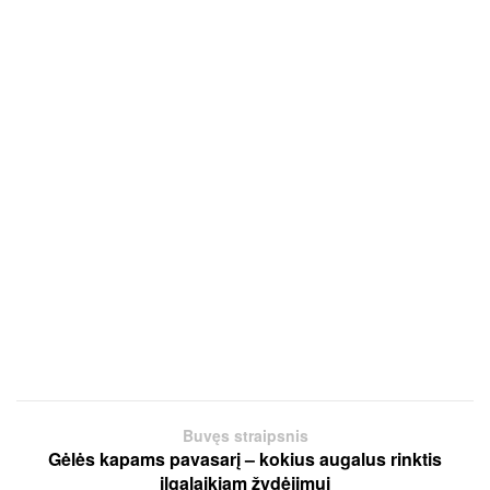
Buvęs straipsnis
Gėlės kapams pavasarį – kokius augalus rinktis
ilgalaikiam žydėjimui