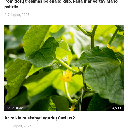
Pomidorų tręšimas pelenais: kaip, kada ir ar verta? Mano
patirtis
7 liepos, 2025
PATARIMAI
3,599
Ar reikia nuskabyti agurkų ūselius?
10 liepos, 2025