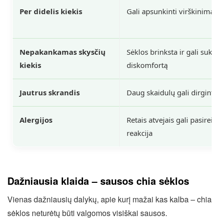
Per didelis kiekis
Gali apsunkinti virškinimą
Nepakankamas skysčių
Sėklos brinksta ir gali sukel
kiekis
diskomfortą
Jautrus skrandis
Daug skaidulų gali dirginti
Alergijos
Retais atvejais gali pasireikš
reakcija
Dažniausia klaida – sausos chia sėklos
Vienas dažniausių dalykų, apie kurį mažai kas kalba – chia
sėklos neturėtų būti valgomos visiškai sausos.