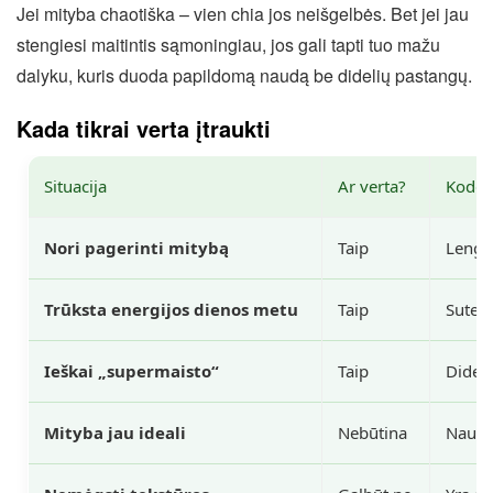
Jei mityba chaotiška – vien chia jos neišgelbės. Bet jei jau
stengiesi maitintis sąmoningiau, jos gali tapti tuo mažu
dalyku, kuris duoda papildomą naudą be didelių pastangų.
Kada tikrai verta įtraukti
Situacija
Ar verta?
Kodėl
Nori pagerinti mitybą
Taip
Lengv
Trūksta energijos dienos metu
Taip
Suteik
Ieškai „supermaisto“
Taip
Didel
Mityba jau ideali
Nebūtina
Nauda