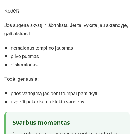
Kodėl?
Jos sugeria skystį ir išbrinksta. Jei tai vyksta jau skrandyje,
gali atsirasti:
nemalonus tempimo jausmas
pilvo pūtimas
diskomfortas
Todėl geriausia:
prieš vartojimą jas bent trumpai pamirkyti
užgerti pakankamu kiekiu vandens
Svarbus momentas
Chia sėklos yra labai koncentruotas produktas.