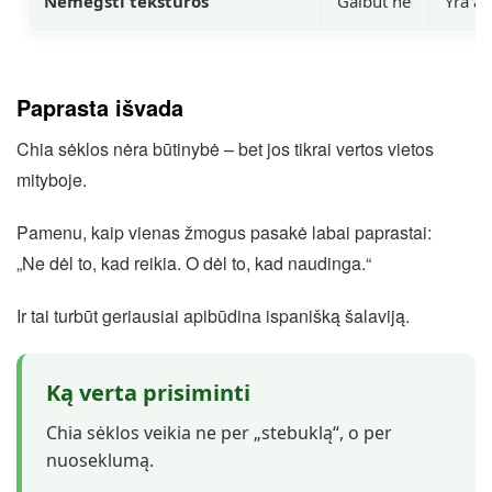
Nemėgsti tekstūros
Galbūt ne
Yra al
Paprasta išvada
Chia sėklos nėra būtinybė – bet jos tikrai vertos vietos
mityboje.
Pamenu, kaip vienas žmogus pasakė labai paprastai:
„Ne dėl to, kad reikia. O dėl to, kad naudinga.“
Ir tai turbūt geriausiai apibūdina ispanišką šalaviją.
Ką verta prisiminti
Chia sėklos veikia ne per „stebuklą“, o per
nuoseklumą.