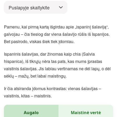
Puslapyje skaitykite
Pamenu, kai pirmą kartą išgirdau apie „ispaninį šalaviją“,
galvojau – čia tiesiog dar viena šalavijo rūšis iš Ispanijos.
Bet pasirodo, viskas šiek tiek įdomiau.
Ispaninis šalavijas, dar žinomas kaip chia (Salvia
hispanica), iš tikrųjų nėra tas pats, kas mums įprastas
vaistinis šalavijas. Jis labiau vertinamas ne dėl lapų, o dėl
sėklų – mažų, bet labai maistingų.
Ir čia atsiranda įdomus kontrastas: vienas šalavijas –
vaistinis, kitas – maistinis.
Augalo
Maistinė vertė