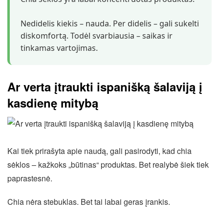
Nedidelis kiekis – nauda. Per didelis – gali sukelti
diskomfortą. Todėl svarbiausia – saikas ir
tinkamas vartojimas.
Ar verta įtraukti ispanišką šalaviją į
kasdienę mitybą
Kai tiek prirašyta apie naudą, gali pasirodyti, kad chia
sėklos – kažkoks „būtinas“ produktas. Bet realybė šiek tiek
paprastesnė.
Chia nėra stebuklas. Bet tai labai geras įrankis.