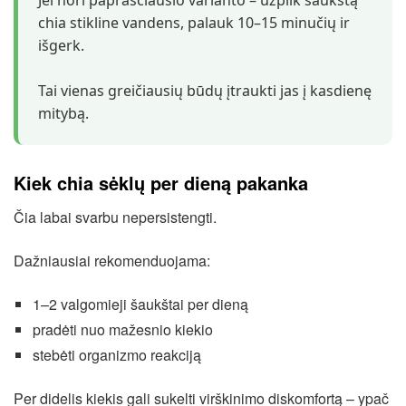
Jei nori paprasčiausio varianto – užpilk šaukštą
chia stikline vandens, palauk 10–15 minučių ir
išgerk.
Tai vienas greičiausių būdų įtraukti jas į kasdienę
mitybą.
Kiek chia sėklų per dieną pakanka
Čia labai svarbu nepersistengti.
Dažniausiai rekomenduojama:
1–2 valgomieji šaukštai per dieną
pradėti nuo mažesnio kiekio
stebėti organizmo reakciją
Per didelis kiekis gali sukelti virškinimo diskomfortą – ypač