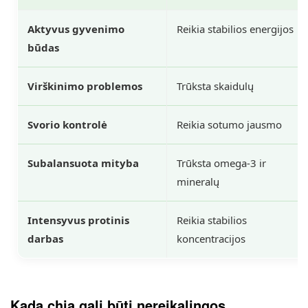
Aktyvus gyvenimo
Reikia stabilios energijos
būdas
Virškinimo problemos
Trūksta skaidulų
Svorio kontrolė
Reikia sotumo jausmo
Subalansuota mityba
Trūksta omega-3 ir
mineralų
Intensyvus protinis
Reikia stabilios
darbas
koncentracijos
Kada chia gali būti nereikalingos