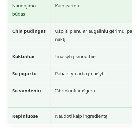
Naudojimo
Kaip vartoti
būdas
Chia pudingas
Užpilti pienu ar augaliniu gėrimu, palai
naktį
Kokteiliai
Įmaišyti į smoothie
Su jogurtu
Pabarstyti arba įmaišyti
Su vandeniu
Išbrinkinti ir išgerti
Kepiniuose
Naudoti kaip ingredientą