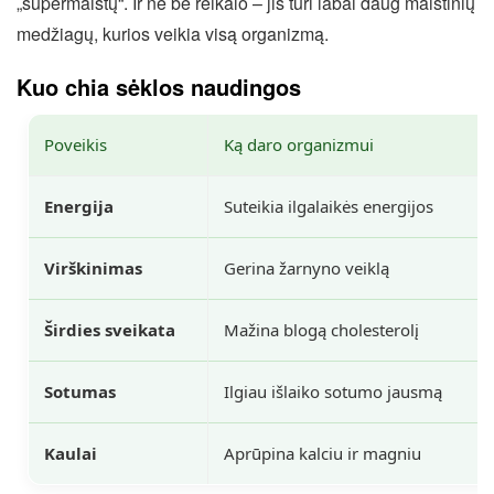
„supermaistų“. Ir ne be reikalo – jis turi labai daug maistinių
medžiagų, kurios veikia visą organizmą.
Kuo chia sėklos naudingos
Poveikis
Ką daro organizmui
Energija
Suteikia ilgalaikės energijos
Virškinimas
Gerina žarnyno veiklą
Širdies sveikata
Mažina blogą cholesterolį
Sotumas
Ilgiau išlaiko sotumo jausmą
Kaulai
Aprūpina kalciu ir magniu