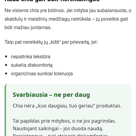
Ne visiems chia yra būtinos. Jei mityba jau subalansuota, o
skaidulų ir maistinių medžiagų netrūksta – jų poveikis gali
būti mažiau juntamas.
Taip pat nereikėtų jų „kišti“ per prievartą, jei:
nepatinka tekstūra
sukelia diskomfortą
organizmas sunkiai toleruoja
Svarbiausia – ne per daug
Chia nėra „kuo daugiau, tuo geriau“ produktas.
Tai papildas prie mitybos, o ne jos pagrindas.
Naudojant saikingai – jos duoda naudą.