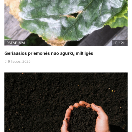
PATARIMAI
12k
Geriausios priemonės nuo agurkų miltligės
9 liepos, 2025