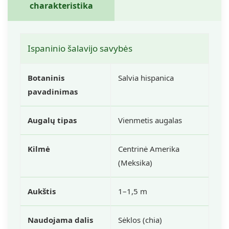
charakteristika
Ispaninio šalavijo savybės
Botaninis
Salvia hispanica
pavadinimas
Augalų tipas
Vienmetis augalas
Kilmė
Centrinė Amerika
(Meksika)
Aukštis
1–1,5 m
Naudojama dalis
Sėklos (chia)