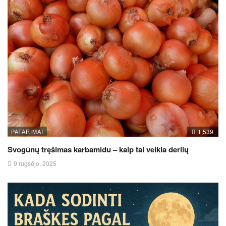
PATARIMAI
1,539
Svogūnų tręšimas karbamidu – kaip tai veikia derlių
9 rugsėjo, 2025