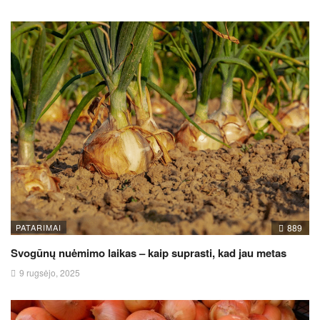
PATARIMAI
889
Svogūnų nuėmimo laikas – kaip suprasti, kad jau metas
9 rugsėjo, 2025