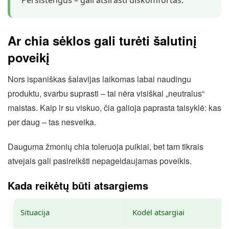
Persistengus – gali atsirasti diskomfortas.
Ar chia sėklos gali turėti šalutinį
poveikį
Nors ispaniškas šalavijas laikomas labai naudingu
produktu, svarbu suprasti – tai nėra visiškai „neutralus“
maistas. Kaip ir su viskuo, čia galioja paprasta taisyklė: kas
per daug – tas nesveika.
Dauguma žmonių chia toleruoja puikiai, bet tam tikrais
atvejais gali pasireikšti nepageidaujamas poveikis.
Kada reikėtų būti atsargiems
Situacija
Kodėl atsargiai