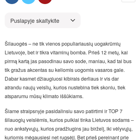
Puslapyje skaitykite
Šilauogės – ne tik vienos populiariausių uogakrūmių
Lietuvoje, bet ir tikra vitaminų bomba. Prieš 12 metų, kai
pirmą kartą jas pasodinau savo sode, maniau, kad tai bus
tik gražus akcentas su keliomis uogomis vasaros gale.
Dabar kasmet džiaugiuosi kibirais derliaus ir vis dar
atrandu naujų veislių, kurios nustebina tiek skoniu, tiek
atsparumu mūsų klimato iššūkiams.
Šiame straipsnyje pasidalinsiu savo patirtimi ir TOP 7
šilauogių veislėmis, kurios puikiai tinka Lietuvos sodams –
nuo ankstyvųjų, kurios pradžiugins jau birželį, iki vėlyvųjų,
kuriomis mėgausiesi net rugsėjį. Bet prieš pereinant prie