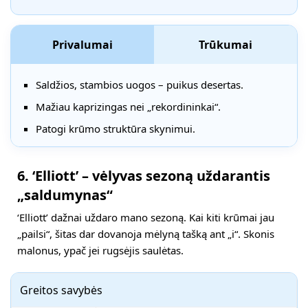
Privalumai
Trūkumai
Saldžios, stambios uogos – puikus desertas.
Mažiau kaprizingas nei „rekordininkai“.
Patogi krūmo struktūra skynimui.
6. ‘Elliott’ – vėlyvas sezoną uždarantis
„saldumynas“
‘Elliott’ dažnai uždaro mano sezoną. Kai kiti krūmai jau
„pailsi“, šitas dar dovanoja mėlyną tašką ant „i“. Skonis
malonus, ypač jei rugsėjis saulėtas.
Greitos savybės