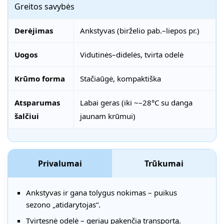
Greitos savybės
Derėjimas
Ankstyvas (birželio pab.–liepos pr.)
Uogos
Vidutinės–didelės, tvirta odelė
Krūmo forma
Stačiaūgė, kompaktiška
Atsparumas
Labai geras (iki ~–28°C su danga
šalčiui
jaunam krūmui)
Privalumai
Trūkumai
Ankstyvas ir gana tolygus nokimas – puikus
sezono „atidarytojas“.
Tvirtesnė odelė – geriau pakenčia transportą.