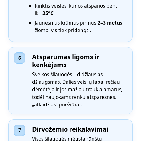
Rinktis veisles, kurios atsparios bent
iki
-25°C
.
Jaunesnius krūmus pirmus
2–3 metus
žiemai vis tiek pridengti.
Atsparumas ligoms ir
6
kenkėjams
Sveikos šilauogės – didžiausias
džiaugsmas. Dalies veislių lapai rečiau
dėmėtėja ir jos mažiau traukia amarus,
todėl naujokams renku atsparesnes,
„atlaidžias“ priežiūrai.
Dirvožemio reikalavimai
7
Visos šilauogės mėgsta rūgštų