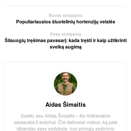
Buvęs straipsnis
Populiariausios šluotelinių hortenzijų veislės
Kitas straipsnis
Šilauogių tręšimas pavasarį: kada tręšti ir kaip užtikrinti
sveiką augimą
Aidas Šimaitis
Sveiki, esu Aidas Šimaitis – šio tinklaraščio
savasukis.lt autorius. Čia dalinuosi viskuo, ką pats
išbandau savo sodyboje: nuo pirmųjų sodinimo