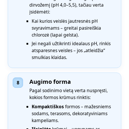
dirvožemį (pH 4,0–5,5), tačiau verta
įsidėmėti:
Kai kurios veislės jautresnės pH
svyravimams – greitai pasireiškia
chlorozė (lapai gelsta).
Jei negali užtikrinti idealaus pH, rinkis
atsparesnes veisles – jos „atleidžia“
smulkias klaidas.
Augimo forma
8
Pagal sodinimo vietą verta nuspręsti,
kokios formos krūmus rinktis:
Kompaktiškos
formos – mažesniems
sodams, terasoms, dekoratyviniams
kampeliams.
Išsiplėtę
krūmai – uogynams ar