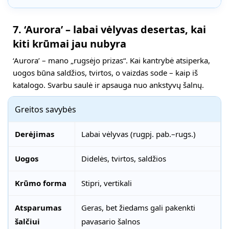
7. ‘Aurora’ – labai vėlyvas desertas, kai
kiti krūmai jau nubyra
‘Aurora’ – mano „rugsėjo prizas“. Kai kantrybė atsiperka,
uogos būna saldžios, tvirtos, o vaizdas sode – kaip iš
katalogo. Svarbu saulė ir apsauga nuo ankstyvų šalnų.
Greitos savybės
Derėjimas
Labai vėlyvas (rugpj. pab.–rugs.)
Uogos
Didelės, tvirtos, saldžios
Krūmo forma
Stipri, vertikali
Atsparumas
Geras, bet žiedams gali pakenkti
šalčiui
pavasario šalnos