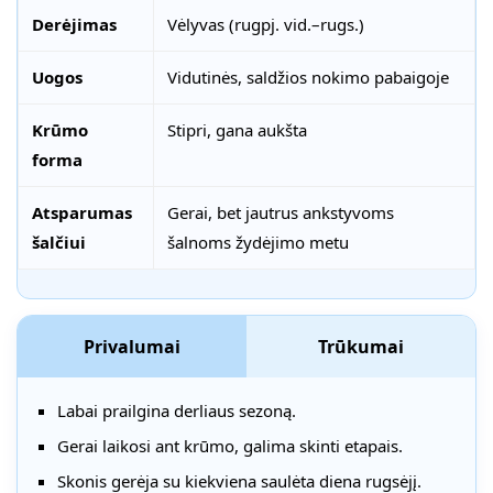
Derėjimas
Vėlyvas (rugpj. vid.–rugs.)
Uogos
Vidutinės, saldžios nokimo pabaigoje
Krūmo
Stipri, gana aukšta
forma
Atsparumas
Gerai, bet jautrus ankstyvoms
šalčiui
šalnoms žydėjimo metu
Privalumai
Trūkumai
Labai prailgina derliaus sezoną.
Gerai laikosi ant krūmo, galima skinti etapais.
Skonis gerėja su kiekviena saulėta diena rugsėjį.