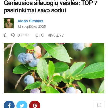
Geriausios šilauogių veislės: TOP 7
pasirinkimai savo sodui
Aidas Šimaitis
12 rugpjūčio, 2025
0
0
3,277
Taškai