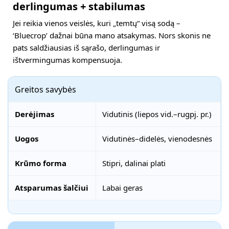
derlingumas + stabilumas
Jei reikia vienos veislės, kuri „temtų“ visą sodą –
‘Bluecrop’ dažnai būna mano atsakymas. Nors skonis ne
pats saldžiausias iš sąrašo, derlingumas ir
ištvermingumas kompensuoja.
Greitos savybės
Derėjimas
Vidutinis (liepos vid.–rugpj. pr.)
Uogos
Vidutinės–didelės, vienodesnės
Krūmo forma
Stipri, dalinai plati
Atsparumas šalčiui
Labai geras