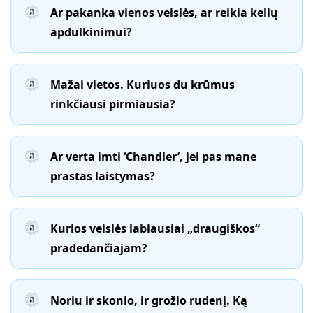
Ar pakanka vienos veislės, ar reikia kelių
apdulkinimui?
Mažai vietos. Kuriuos du krūmus
rinkčiausi pirmiausia?
Ar verta imti ‘Chandler’, jei pas mane
prastas laistymas?
Kurios veislės labiausiai „draugiškos“
pradedančiajam?
Noriu ir skonio, ir grožio rudenį. Ką