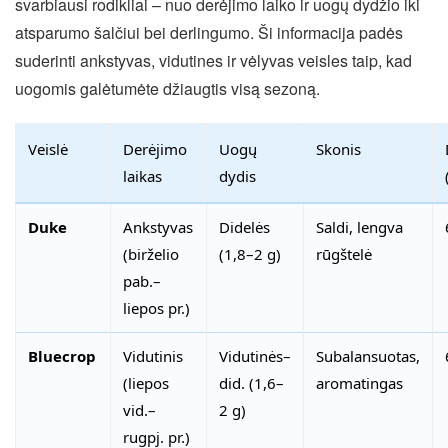
svarbiausi rodikliai – nuo derėjimo laiko ir uogų dydžio iki
atsparumo šalčiui bei derlingumo. Ši informacija padės
suderinti ankstyvas, vidutines ir vėlyvas veisles taip, kad
uogomis galėtumėte džiaugtis visą sezoną.
Veislė
Derėjimo
Uogų
Skonis
laikas
dydis
Duke
Ankstyvas
Didelės
Saldi, lengva
(birželio
(1,8–2 g)
rūgštelė
pab.–
liepos pr.)
Bluecrop
Vidutinis
Vidutinės–
Subalansuotas,
(liepos
did. (1,6–
aromatingas
vid.–
2 g)
rugpj. pr.)