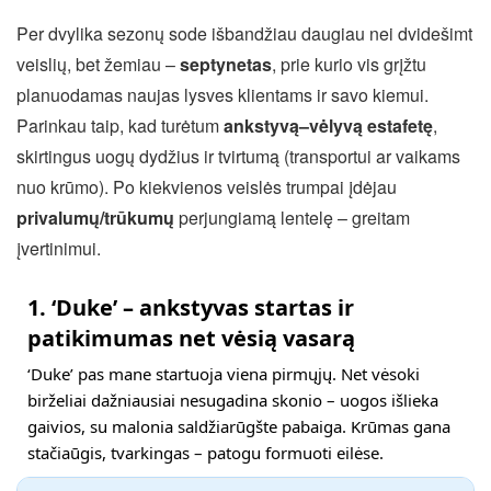
Per dvylika sezonų sode išbandžiau daugiau nei dvidešimt
veislių, bet žemiau –
septynetas
, prie kurio vis grįžtu
planuodamas naujas lysves klientams ir savo kiemui.
Parinkau taip, kad turėtum
ankstyvą–vėlyvą estafetę
,
skirtingus uogų dydžius ir tvirtumą (transportui ar vaikams
nuo krūmo). Po kiekvienos veislės trumpai įdėjau
privalumų/trūkumų
perjungiamą lentelę – greitam
įvertinimui.
1. ‘Duke’ – ankstyvas startas ir
patikimumas net vėsią vasarą
‘Duke’ pas mane startuoja viena pirmųjų. Net vėsoki
birželiai dažniausiai nesugadina skonio – uogos išlieka
gaivios, su malonia saldžiarūgšte pabaiga. Krūmas gana
stačiaūgis, tvarkingas – patogu formuoti eilėse.