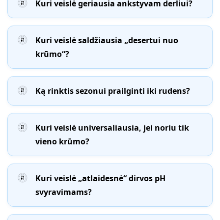
Kuri veislė geriausia ankstyvam derliui?
Kuri veislė saldžiausia „desertui nuo
krūmo“?
Ką rinktis sezonui prailginti iki rudens?
Kuri veislė universaliausia, jei noriu tik
vieno krūmo?
Kuri veislė „atlaidesnė“ dirvos pH
svyravimams?