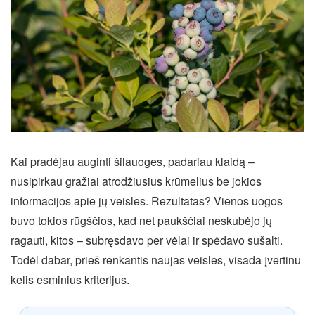
Kai pradėjau auginti šilauoges, padariau klaidą –
nusipirkau gražiai atrodžiusius krūmelius be jokios
informacijos apie jų veisles. Rezultatas? Vienos uogos
buvo tokios rūgščios, kad net paukščiai neskubėjo jų
ragauti, kitos – subręsdavo per vėlai ir spėdavo sušalti.
Todėl dabar, prieš renkantis naujas veisles, visada įvertinu
kelis esminius kriterijus.