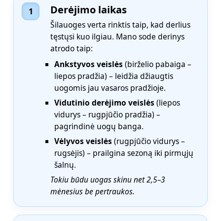
Derėjimo laikas
1
Šilauoges verta rinktis taip, kad derlius
tęstųsi kuo ilgiau. Mano sode derinys
atrodo taip:
Ankstyvos veislės
(birželio pabaiga –
liepos pradžia) – leidžia džiaugtis
uogomis jau vasaros pradžioje.
Vidutinio derėjimo veislės
(liepos
vidurys – rugpjūčio pradžia) –
pagrindinė uogų banga.
Vėlyvos veislės
(rugpjūčio vidurys –
rugsėjis) – prailgina sezoną iki pirmųjų
šalnų.
Tokiu būdu uogas skinu net 2,5–3
mėnesius be pertraukos.