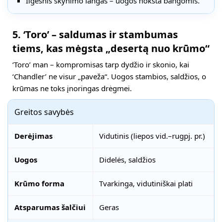
Ilgesnis skynimo langas – uogos noksta bangomis.
5. ‘Toro’ – saldumas ir stambumas
tiems, kas mėgsta „desertą nuo krūmo“
‘Toro’ man – kompromisas tarp dydžio ir skonio, kai
‘Chandler’ ne visur „paveža“. Uogos stambios, saldžios, o
krūmas ne toks įnoringas drėgmei.
Greitos savybės
Derėjimas
Vidutinis (liepos vid.–rugpj. pr.)
Uogos
Didelės, saldžios
Krūmo forma
Tvarkinga, vidutiniškai plati
Atsparumas šalčiui
Geras