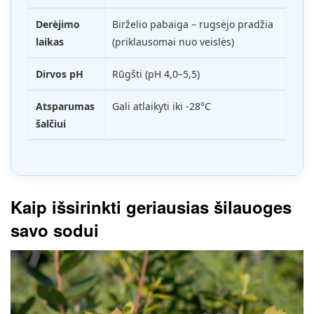
Derėjimo
Birželio pabaiga – rugsėjo pradžia
laikas
(priklausomai nuo veislės)
Dirvos pH
Rūgšti (pH 4,0–5,5)
Atsparumas
Gali atlaikyti iki -28°C
šalčiui
Kaip išsirinkti geriausias šilauoges
savo sodui