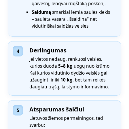
gaivesnį, lengvai rūgštoką poskonį.
Saldumą
smarkiai lemia saulės kiekis
– saulėta vasara „išsaldina“ net
vidutiniškai saldžias veisles.
Derlingumas
4
Jei vietos nedaug, renkuosi veisles,
kurios duoda
5–8 kg
uogų nuo krūmo.
Kai kurios vidutinio dydžio veislės gali
užauginti ir iki
10 kg
, bet tam reikės
daugiau trąšų, laistymo ir formavimo.
Atsparumas šalčiui
5
Lietuvos žiemos permainingos, tad
svarbu: