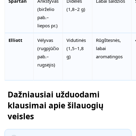
Spartan
Ankstyvas
Didelės
Labai saldžios
(birželio
(1,8–2 g)
pab.–
liepos pr.)
Elliott
Vėlyvas
Vidutinės
Rūgštesnės,
(rugpjūčio
(1,5–1,8
labai
pab.–
g)
aromatingos
rugsėjis)
Dažniausiai užduodami
klausimai apie šilauogių
veisles