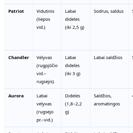
Patriot
Vidutinis
Labai
Sodrus, saldus
(liepos
didelės
vid.)
(iki 2,5 g)
Chandler
Vėlyvas
Labai
Labai saldžios
(rugpjūčio
didelės
vid.–
(iki 3 g)
rugsėjis)
Aurora
Labai
Didelės
Saldžios,
vėlyvas
(1,8–2,2
aromatingos
(rugsėjo
g)
pr.–vid.)