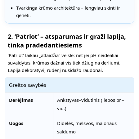
Tvarkinga krūmo architektūra – lengviau skinti ir
genėti.
2. ‘Patriot’ – atsparumas ir graži lapija,
tinka pradedantiesiems
‘Patriot’ laikau „atlaidžia“ veisle: net jei pH neidealiai
suvaldytas, krūmas dažnai vis tiek džiugina derliumi.
Lapija dekoratyvi, rudenį nusidažo raudonai.
Greitos savybės
Derėjimas
Ankstyvas–vidutinis (liepos pr.–
vid.)
Uogos
Didelės, melsvos, malonaus
saldumo