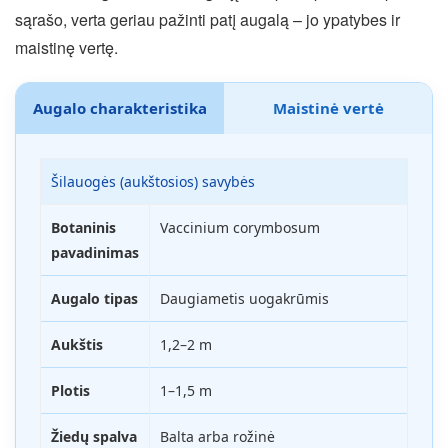
sąrašo, verta geriau pažinti patį augalą – jo ypatybes ir
maistinę vertę.
Augalo charakteristika
Maistinė vertė
Šilauogės (aukštosios) savybės
Botaninis
Vaccinium corymbosum
pavadinimas
Augalo tipas
Daugiametis uogakrūmis
Aukštis
1,2–2 m
Plotis
1–1,5 m
Žiedų spalva
Balta arba rožinė