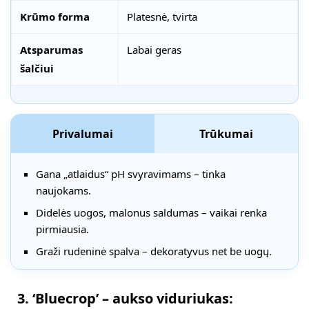
Krūmo forma
Platesnė, tvirta
Atsparumas
Labai geras
šalčiui
Privalumai
Trūkumai
Gana „atlaidus“ pH svyravimams – tinka
naujokams.
Didelės uogos, malonus saldumas – vaikai renka
pirmiausia.
Graži rudeninė spalva – dekoratyvus net be uogų.
3. ‘Bluecrop’ – aukso viduriukas: