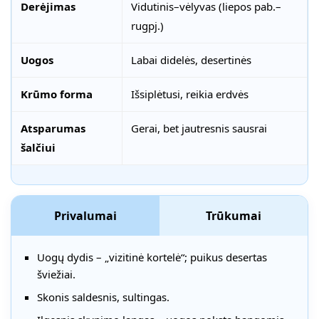
Derėjimas
Vidutinis–vėlyvas (liepos pab.–
rugpj.)
Uogos
Labai didelės, desertinės
Krūmo forma
Išsiplėtusi, reikia erdvės
Atsparumas
Gerai, bet jautresnis sausrai
šalčiui
Privalumai
Trūkumai
Uogų dydis – „vizitinė kortelė“; puikus desertas
šviežiai.
Skonis saldesnis, sultingas.