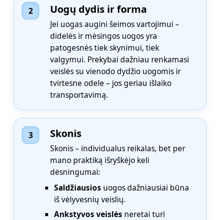
Uogų dydis ir forma
2
Jei uogas augini šeimos vartojimui –
didelės ir mėsingos uogos yra
patogesnės tiek skynimui, tiek
valgymui. Prekybai dažniau renkamasi
veislės su vienodo dydžio uogomis ir
tvirtesne odele – jos geriau išlaiko
transportavimą.
Skonis
3
Skonis – individualus reikalas, bet per
mano praktiką išryškėjo keli
dėsningumai:
Saldžiausios
uogos dažniausiai būna
iš vėlyvesnių veislių.
Ankstyvos veislės
neretai turi