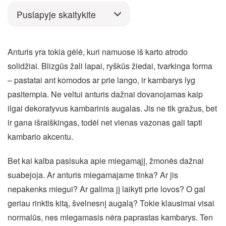
Puslapyje skaitykite
Anturis yra tokia gėlė, kuri namuose iš karto atrodo
solidžiai. Blizgūs žali lapai, ryškūs žiedai, tvarkinga forma
– pastatai ant komodos ar prie lango, ir kambarys lyg
pasitempia. Ne veltui anturis dažnai dovanojamas kaip
ilgai dekoratyvus kambarinis augalas. Jis ne tik gražus, bet
ir gana išraiškingas, todėl net vienas vazonas gali tapti
kambario akcentu.
Bet kai kalba pasisuka apie miegamąjį, žmonės dažnai
suabejoja. Ar anturis miegamajame tinka? Ar jis
nepakenks miegui? Ar galima jį laikyti prie lovos? O gal
geriau rinktis kitą, švelnesnį augalą? Tokie klausimai visai
normalūs, nes miegamasis nėra paprastas kambarys. Ten