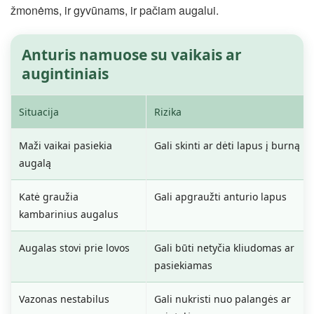
žmonėms, ir gyvūnams, ir pačiam augalui.
Anturis namuose su vaikais ar
augintiniais
Situacija
Rizika
Maži vaikai pasiekia
Gali skinti ar dėti lapus į burną
augalą
Katė graužia
Gali apgraužti anturio lapus
kambarinius augalus
Augalas stovi prie lovos
Gali būti netyčia kliudomas ar
pasiekiamas
Vazonas nestabilus
Gali nukristi nuo palangės ar