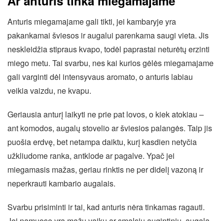
Ar anturis tinka miegamajame
Anturis miegamajame gali tikti, jei kambaryje yra
pakankamai šviesos ir augalui parenkama saugi vieta. Jis
neskleidžia stipraus kvapo, todėl paprastai neturėtų erzinti
miego metu. Tai svarbu, nes kai kurios gėlės miegamajame
gali varginti dėl intensyvaus aromato, o anturis labiau
veikia vaizdu, ne kvapu.
Geriausia anturį laikyti ne prie pat lovos, o kiek atokiau –
ant komodos, augalų stovelio ar šviesios palangės. Taip jis
puošia erdvę, bet netampa daiktu, kurį kasdien netyčia
užkliudome ranka, antklode ar pagalve. Ypač jei
miegamasis mažas, geriau rinktis ne per didelį vazoną ir
neperkrauti kambario augalais.
Svarbu prisiminti ir tai, kad anturis nėra tinkamas ragauti.
Jei namuose yra mažų vaikų ar smalsių augintinių, augalą