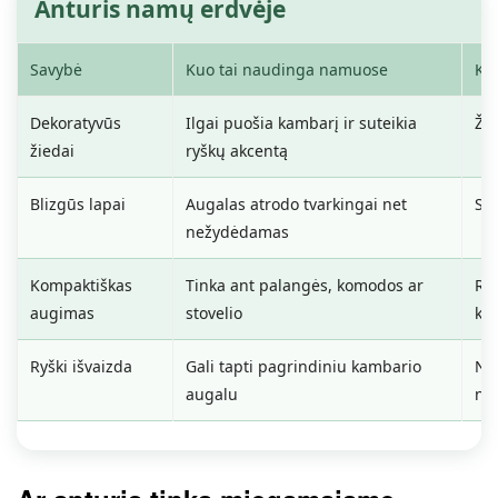
Anturis namų erdvėje
Savybė
Kuo tai naudinga namuose
Ką 
Dekoratyvūs
Ilgai puošia kambarį ir suteikia
Žyd
žiedai
ryškų akcentą
Blizgūs lapai
Augalas atrodo tvarkingai net
Sau
nežydėdamas
Kompaktiškas
Tinka ant palangės, komodos ar
Rei
augimas
stovelio
kl
Ryški išvaizda
Gali tapti pagrindiniu kambario
Net
augalu
ne