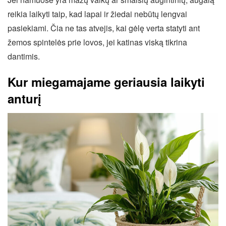
reikia laikyti taip, kad lapai ir žiedai nebūtų lengvai
pasiekiami. Čia ne tas atvejis, kai gėlę verta statyti ant
žemos spintelės prie lovos, jei katinas viską tikrina
dantimis.
Kur miegamajame geriausia laikyti
anturį