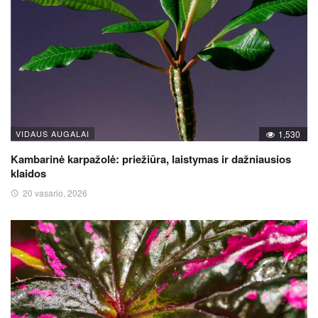
VIDAUS AUGALAI
1,530
Kambarinė karpažolė: priežiūra, laistymas ir dažniausios
klaidos
20 vasario, 2026