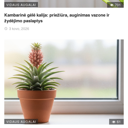
VIDAUS AUGALAI
701
Kambarinė gėlė kalija: priežiūra, auginimas vazone ir
žydėjimo paslaptys
3 kovo, 2026
VIDAUS AUGALAI
61