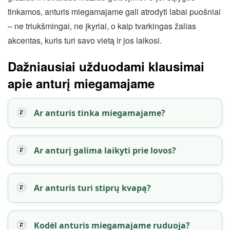
tinkamos, anturis miegamajame gali atrodyti labai puošniai
– ne triukšmingai, ne įkyriai, o kaip tvarkingas žalias
akcentas, kuris turi savo vietą ir jos laikosi.
Dažniausiai užduodami klausimai
apie anturį miegamajame
Ar anturis tinka miegamajame?
Ar anturį galima laikyti prie lovos?
Ar anturis turi stiprų kvapą?
Kodėl anturis miegamajame ruduoja?