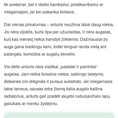
tik svetainei, bet ir darbo kambariui, prieškambariui ar
miegamajam, jei ten pakanka šviesos.
Dar vienas privalumas – anturis neužima labai daug vietos.
Jis nėra vijoklis, kuris lipa per užuolaidas, ir nėra augalas,
kurį kas mėnesį reikia tramdyti žirklėmis. Dažniausiai jis
auga gana tvarkingu keru, todėl lengvai randa vietą ant
palangės, komodos ar augalų stovelio.
Vis dėlto anturis nėra visiškai „pastatei ir pamiršai“
augalas. Jam reikia šviesios vietos, saikingo laistymo,
didesnės oro drėgmės ir puraus substrato. Jei miegamasis
labai tamsus, sausas arba žiemą šalia augalo kaitina
radiatorius, anturis gali pradėti skųstis ruduojančiais lapų
galiukais ar menku žydėjimu.