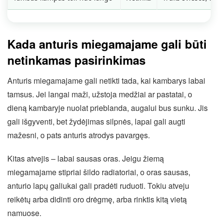
Kada anturis miegamajame gali būti
netinkamas pasirinkimas
Anturis miegamajame gali netikti tada, kai kambarys labai
tamsus. Jei langai maži, užstoja medžiai ar pastatai, o
dieną kambaryje nuolat prieblanda, augalui bus sunku. Jis
gali išgyventi, bet žydėjimas silpnės, lapai gali augti
mažesni, o pats anturis atrodys pavargęs.
Kitas atvejis – labai sausas oras. Jeigu žiemą
miegamajame stipriai šildo radiatoriai, o oras sausas,
anturio lapų galiukai gali pradėti ruduoti. Tokiu atveju
reikėtų arba didinti oro drėgmę, arba rinktis kitą vietą
namuose.