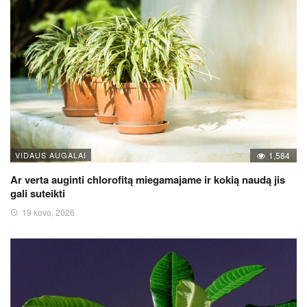
VIDAUS AUGALAI
1,584
Ar verta auginti chlorofitą miegamajame ir kokią naudą jis
gali suteikti
19 kovo, 2026