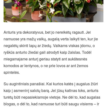
Anturis yra dekoratyvus, bet jo nereikėtų ragauti. Jei
namuose yra mažų vaikų, augalą verta laikyti ten, kur jie
negalėtų skinti lapų ar žiedų. Vaikams viskas įdomu, o
ryškūs anturio žiedai gali atrodyti kaip žaislas. Todėl
miegamajame anturį geriau statyti ant aukštesnės
komodos ar lentynos, o ne prie lovos ar ant žemos
spintelės.
Su augintiniais panašiai. Kai kurios katės į augalus žiūri
kaip į asmeninį salotų barą. Jei jūsų katinas toks, anturis
turėtų būti nepasiekiamoje vietoje. Ne dėl to, kad augalas
blogas, o dėl to, kad namuose turi būti saugu visiems – ir