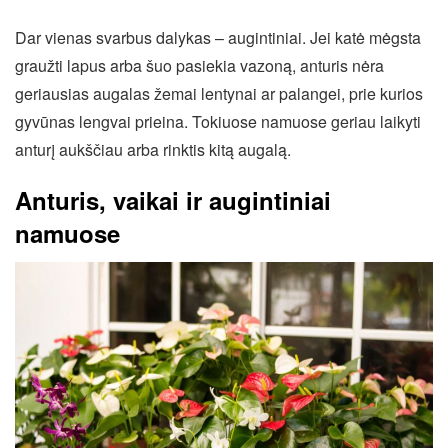
Dar vienas svarbus dalykas – augintiniai. Jei katė mėgsta
graužti lapus arba šuo pasiekia vazoną, anturis nėra
geriausias augalas žemai lentynai ar palangei, prie kurios
gyvūnas lengvai prieina. Tokiuose namuose geriau laikyti
anturį aukščiau arba rinktis kitą augalą.
Anturis, vaikai ir augintiniai
namuose