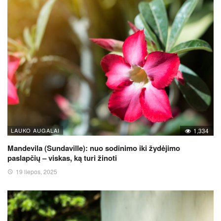
LAUKO AUGALAI
1,334
Mandevila (Sundaville): nuo sodinimo iki žydėjimo
paslapčių – viskas, ką turi žinoti
19 liepos, 2025