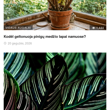
VIDAUS AUGALAI
1,444
Kodėl geltonuoja pinigų medžio lapai namuose?
20 gegužės, 2026