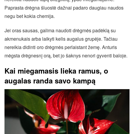
Paprasta drėgna šluostė dažnai padaro daugiau naudos
negu bet kokia chemija.
Jei oras sausas, galima naudoti drėgmės padėklą su
akmenukais arba laikyti kelis augalus grupėje. Tačiau
nereikia didinti oro drėgmės perlaistant žemę. Anturis
mėgsta drėgnesnį orą, bet jo šaknys nenori gyventi baloje.
Kai miegamasis lieka ramus, o
augalas randa savo kampą