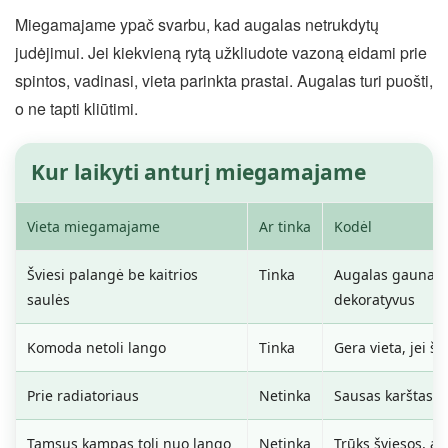
Miegamajame ypač svarbu, kad augalas netrukdytų
judėjimui. Jei kiekvieną rytą užkliudote vazoną eidami prie
spintos, vadinasi, vieta parinkta prastai. Augalas turi puošti,
o ne tapti kliūtimi.
Kur laikyti anturį miegamajame
Vieta miegamajame
Ar tinka
Kodėl
Šviesi palangė be kaitrios
Tinka
Augalas gauna pak
saulės
dekoratyvus
Komoda netoli lango
Tinka
Gera vieta, jei š
Prie radiatoriaus
Netinka
Sausas karštas or
Tamsus kampas toli nuo lango
Netinka
Trūks šviesos, au