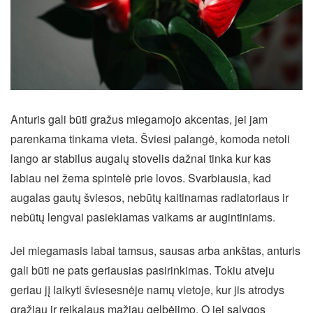
Anturis gali būti gražus miegamojo akcentas, jei jam
parenkama tinkama vieta. Šviesi palangė, komoda netoli
lango ar stabilus augalų stovelis dažnai tinka kur kas
labiau nei žema spintelė prie lovos. Svarbiausia, kad
augalas gautų šviesos, nebūtų kaitinamas radiatoriaus ir
nebūtų lengvai pasiekiamas vaikams ar augintiniams.
Jei miegamasis labai tamsus, sausas arba ankštas, anturis
gali būti ne pats geriausias pasirinkimas. Tokiu atveju
geriau jį laikyti šviesesnėje namų vietoje, kur jis atrodys
gražiau ir reikalaus mažiau gelbėjimo. O jei sąlygos