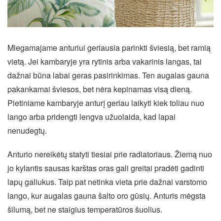
Miegamajame anturiui geriausia parinkti šviesią, bet ramią
vietą. Jei kambaryje yra rytinis arba vakarinis langas, tai
dažnai būna labai geras pasirinkimas. Ten augalas gauna
pakankamai šviesos, bet nėra kepinamas visą dieną.
Pietiniame kambaryje anturį geriau laikyti kiek toliau nuo
lango arba pridengti lengva užuolaida, kad lapai
nenudegtų.
Anturio nereikėtų statyti tiesiai prie radiatoriaus. Žiemą nuo
jo kylantis sausas karštas oras gali greitai pradėti gadinti
lapų galiukus. Taip pat netinka vieta prie dažnai varstomo
lango, kur augalas gauna šalto oro gūsių. Anturis mėgsta
šilumą, bet ne staigius temperatūros šuolius.