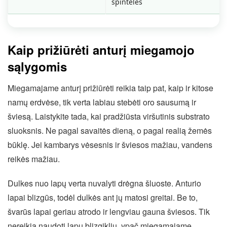
spintelės
Kaip prižiūrėti anturį miegamojo
sąlygomis
Miegamajame anturį prižiūrėti reikia taip pat, kaip ir kitose
namų erdvėse, tik verta labiau stebėti oro sausumą ir
šviesą. Laistykite tada, kai pradžiūsta viršutinis substrato
sluoksnis. Ne pagal savaitės dieną, o pagal realią žemės
būklę. Jei kambarys vėsesnis ir šviesos mažiau, vandens
reikės mažiau.
Dulkes nuo lapų verta nuvalyti drėgna šluoste. Anturio
lapai blizgūs, todėl dulkės ant jų matosi greitai. Be to,
švarūs lapai geriau atrodo ir lengviau gauna šviesos. Tik
nereikia naudoti lapų blizgiklių, ypač miegamajame.