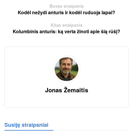
Buvęs straipsnis
Kodėl nežydi anturis ir kodėl ruduoja lapai?
Kitas straipsnis
Kolumbinis anturis: ką verta žinoti apie šią rūšį?
Jonas Žemaitis
Susiję straipsniai