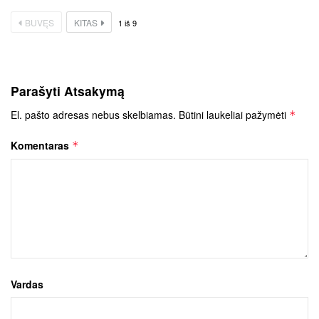
BUVĘS
KITAS
1
iš
9
Parašyti Atsakymą
El. pašto adresas nebus skelbiamas.
Būtini laukeliai pažymėti
*
Komentaras
*
Vardas