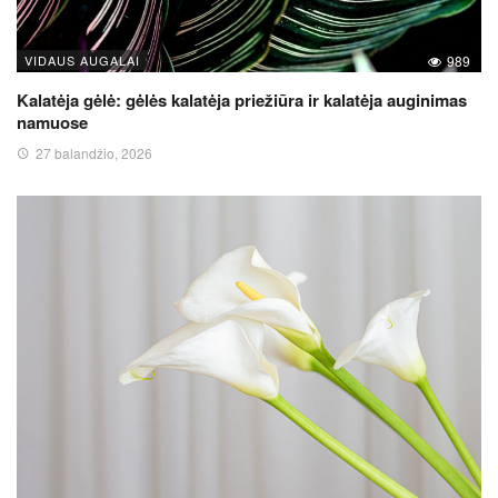
VIDAUS AUGALAI
989
Kalatėja gėlė: gėlės kalatėja priežiūra ir kalatėja auginimas
namuose
27 balandžio, 2026