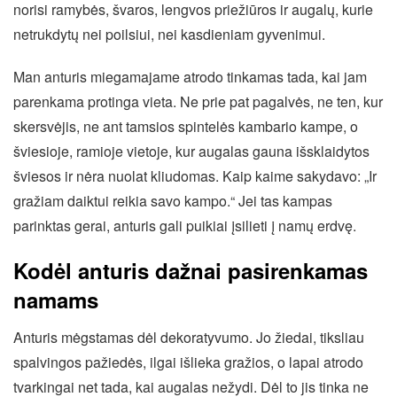
norisi ramybės, švaros, lengvos priežiūros ir augalų, kurie
netrukdytų nei poilsiui, nei kasdieniam gyvenimui.
Man anturis miegamajame atrodo tinkamas tada, kai jam
parenkama protinga vieta. Ne prie pat pagalvės, ne ten, kur
skersvėjis, ne ant tamsios spintelės kambario kampe, o
šviesioje, ramioje vietoje, kur augalas gauna išsklaidytos
šviesos ir nėra nuolat kliudomas. Kaip kaime sakydavo: „Ir
gražiam daiktui reikia savo kampo.“ Jei tas kampas
parinktas gerai, anturis gali puikiai įsilieti į namų erdvę.
Kodėl anturis dažnai pasirenkamas
namams
Anturis mėgstamas dėl dekoratyvumo. Jo žiedai, tiksliau
spalvingos pažiedės, ilgai išlieka gražios, o lapai atrodo
tvarkingai net tada, kai augalas nežydi. Dėl to jis tinka ne