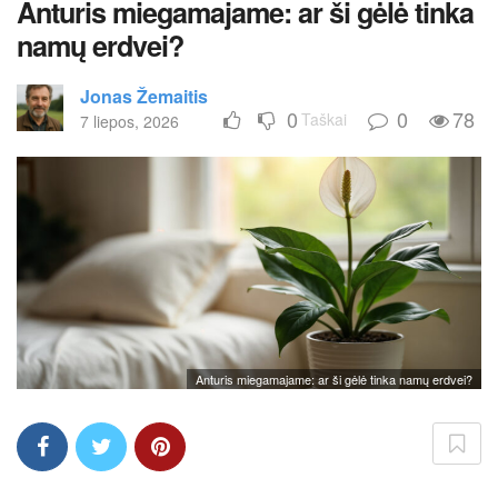
Anturis miegamajame: ar ši gėlė tinka
namų erdvei?
Jonas Žemaitis
0
0
78
Taškai
7 liepos, 2026
Anturis miegamajame: ar ši gėlė tinka namų erdvei?