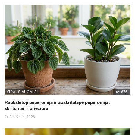
VIDAUS AUGALAI
676
Raukšlėtoji peperomija ir apskritalapė peperomija:
skirtumai ir priežiūra
3 birželio, 2026