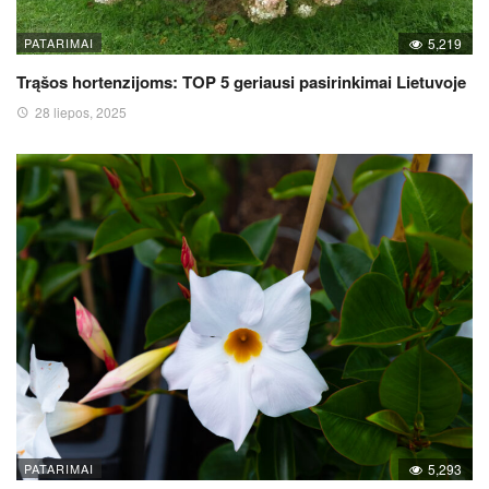
PATARIMAI
5,219
Trąšos hortenzijoms: TOP 5 geriausi pasirinkimai Lietuvoje
28 liepos, 2025
PATARIMAI
5,293