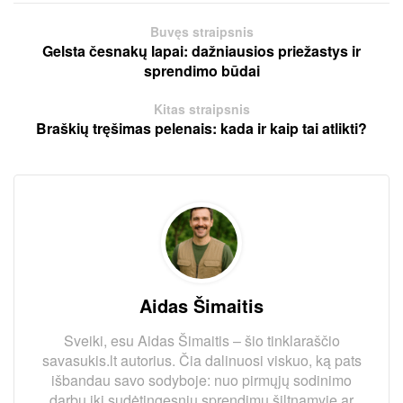
Buvęs straipsnis
Gelsta česnakų lapai: dažniausios priežastys ir
sprendimo būdai
Kitas straipsnis
Braškių tręšimas pelenais: kada ir kaip tai atlikti?
Aidas Šimaitis
Sveiki, esu Aidas Šimaitis – šio tinklaraščio
savasukis.lt autorius. Čia dalinuosi viskuo, ką pats
išbandau savo sodyboje: nuo pirmųjų sodinimo
darbų iki sudėtingesnių sprendimų šiltnamyje ar