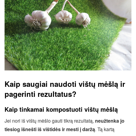
Kaip saugiai naudoti vištų mėšlą ir
pagerinti rezultatus?
Kaip tinkamai kompostuoti vištų mėšlą
Jei nori iš vištų mėšlo gauti tikrą rezultatą,
neužtenka jo
tiesiog išnešti iš vištidės ir mesti į daržą
. Tą kartą