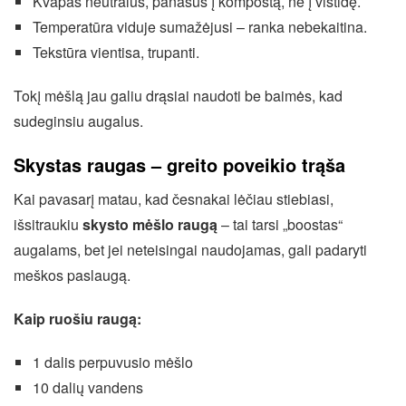
Kvapas neutralus, panašus į kompostą, ne į vištidę.
Temperatūra viduje sumažėjusi – ranka nebekaitina.
Tekstūra vientisa, trupanti.
Tokį mėšlą jau galiu drąsiai naudoti be baimės, kad
sudeginsiu augalus.
Skystas raugas – greito poveikio trąša
Kai pavasarį matau, kad česnakai lėčiau stiebiasi,
išsitraukiu
skysto mėšlo raugą
– tai tarsi „boostas“
augalams, bet jei neteisingai naudojamas, gali padaryti
meškos paslaugą.
Kaip ruošiu raugą:
1 dalis perpuvusio mėšlo
10 dalių vandens