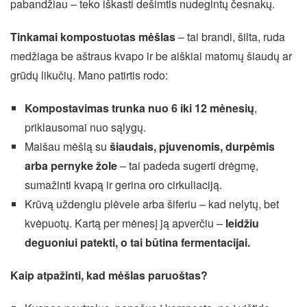
pabandžiau – teko iškasti dešimtis nudegintų česnakų.
Tinkamai kompostuotas mėšlas
– tai brandi, šilta, ruda
medžiaga be aštraus kvapo ir be aiškiai matomų šiaudų ar
grūdų likučių. Mano patirtis rodo:
Kompostavimas trunka nuo 6 iki 12 mėnesių
,
priklausomai nuo sąlygų.
Maišau mėšlą su
šiaudais, pjuvenomis, durpėmis
arba pernyke žole
– tai padeda sugerti drėgmę,
sumažinti kvapą ir gerina oro cirkuliaciją.
Krūvą uždengiu plėvele arba šiferiu – kad nelytų, bet
kvėpuotų. Kartą per mėnesį ją apverčiu –
leidžiu
deguoniui patekti, o tai būtina fermentacijai.
Kaip atpažinti, kad mėšlas paruoštas?