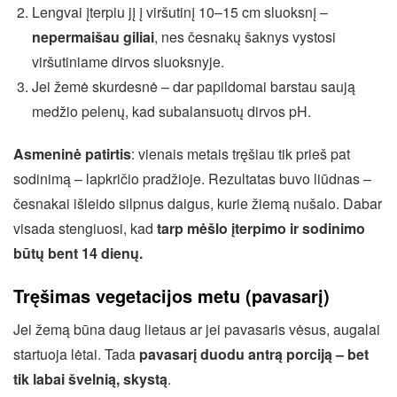
Lengvai įterpiu jį į viršutinį 10–15 cm sluoksnį –
nepermaišau giliai
, nes česnakų šaknys vystosi
viršutiniame dirvos sluoksnyje.
Jei žemė skurdesnė – dar papildomai barstau saują
medžio pelenų, kad subalansuotų dirvos pH.
Asmeninė patirtis
: vienais metais tręšiau tik prieš pat
sodinimą – lapkričio pradžioje. Rezultatas buvo liūdnas –
česnakai išleido silpnus daigus, kurie žiemą nušalo. Dabar
visada stengiuosi, kad
tarp mėšlo įterpimo ir sodinimo
būtų bent 14 dienų.
Tręšimas vegetacijos metu (pavasarį)
Jei žemą būna daug lietaus ar jei pavasaris vėsus, augalai
startuoja lėtai. Tada
pavasarį duodu antrą porciją – bet
tik labai švelnią, skystą
.