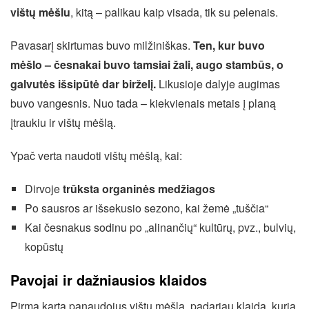
vištų mėšlu
, kitą – palikau kaip visada, tik su pelenais.
Pavasarį skirtumas buvo milžiniškas.
Ten, kur buvo
mėšlo – česnakai buvo tamsiai žali, augo stambūs, o
galvutės išsipūtė dar birželį.
Likusioje dalyje augimas
buvo vangesnis. Nuo tada – kiekvienais metais į planą
įtraukiu ir vištų mėšlą.
Ypač verta naudoti vištų mėšlą, kai:
Dirvoje
trūksta organinės medžiagos
Po sausros ar išsekusio sezono, kai žemė „tuščia“
Kai česnakus sodinu po „alinančių“ kultūrų, pvz., bulvių,
kopūstų
Pavojai ir dažniausios klaidos
Pirmą kartą panaudojus vištų mėšlą, padariau klaidą, kurią