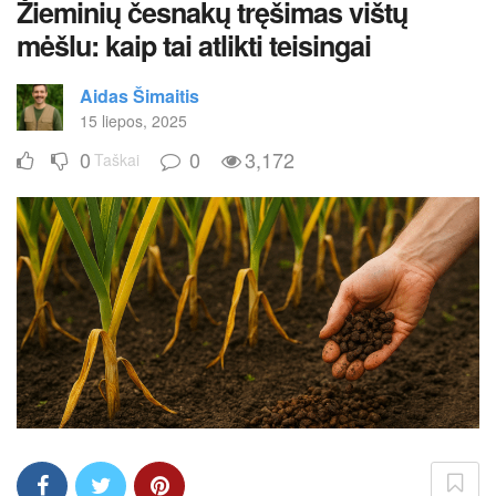
Žieminių česnakų tręšimas vištų
mėšlu: kaip tai atlikti teisingai
Aidas Šimaitis
15 liepos, 2025
0
0
3,172
Taškai