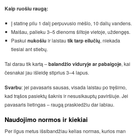
Kaip ruošiu raugą:
Į statinę pilu 1 dalį perpuvusio mėšlo, 10 dalių vandens.
Maišau, palieku 3–5 dienoms šiltoje vietoje, uždengęs.
Paskui
nukošiu
ir laistau
tik tarp eilučių
, niekada
tiesiai ant stiebų.
Tai darau tik kartą –
balandžio viduryje ar pabaigoje
, kai
česnakai jau išleidę stiprius 3–4 lapus.
Svarbu
: jei pavasaris sausas, visada laistau po tręšimo,
kad trąšos pasiektų šaknis ir nesusikauptų paviršiuje. Jei
pavasaris lietingas – raugą praskiedžiu dar labiau.
Naudojimo normos ir kiekiai
Per ilgus metus išsibandžiau kelias normas, kurios man