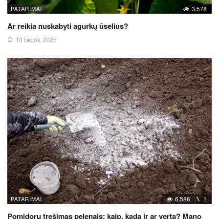
PATARIMAI
3,578
Ar reikia nuskabyti agurkų ūselius?
10 liepos, 2025
PATARIMAI
6,586
1
Pomidorų tręšimas pelenais: kaip, kada ir ar verta? Mano