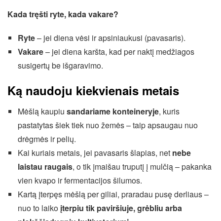
Kada tręšti ryte, kada vakare?
Ryte
– jei diena vėsi ir apsiniaukusi (pavasaris).
Vakare
– jei diena karšta, kad per naktį medžiagos
susigertų be išgaravimo.
Ką naudoju kiekvienais metais
Mėšlą kaupiu
sandariame konteineryje
, kuris
pastatytas šiek tiek nuo žemės – taip apsaugau nuo
drėgmės ir pelių.
Kai kuriais metais, jei pavasaris šlapias, net
nebe
laistau raugais
, o tik įmaišau truputį į mulčią – pakanka
vien kvapo ir fermentacijos šilumos.
Kartą įterpęs mėšlą per giliai, praradau pusę derliaus –
nuo to laiko
įterpiu tik paviršiuje, grėbliu arba