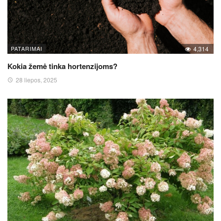
PATARIMAI
4,314
Kokia žemė tinka hortenzijoms?
28 liepos, 2025