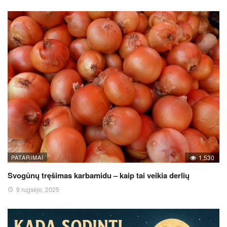
PATARIMAI
1,530
Svogūnų tręšimas karbamidu – kaip tai veikia derlių
9 rugsėjo, 2025