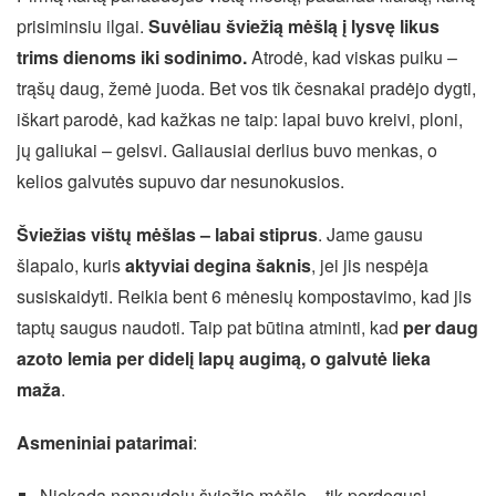
prisiminsiu ilgai.
Suvėliau šviežią mėšlą į lysvę likus
trims dienoms iki sodinimo.
Atrodė, kad viskas puiku –
trąšų daug, žemė juoda. Bet vos tik česnakai pradėjo dygti,
iškart parodė, kad kažkas ne taip: lapai buvo kreivi, ploni,
jų galiukai – gelsvi. Galiausiai derlius buvo menkas, o
kelios galvutės supuvo dar nesunokusios.
Šviežias vištų mėšlas – labai stiprus
. Jame gausu
šlapalo, kuris
aktyviai degina šaknis
, jei jis nespėja
susiskaidyti. Reikia bent 6 mėnesių kompostavimo, kad jis
taptų saugus naudoti. Taip pat būtina atminti, kad
per daug
azoto lemia per didelį lapų augimą, o galvutė lieka
maža
.
Asmeniniai patarimai
:
Niekada nenaudoju šviežio mėšlo – tik perdegusį,