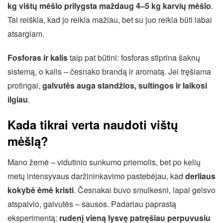
kg vištų mėšlo prilygsta maždaug 4–5 kg karvių mėšlo
.
Tai reiškia, kad jo reikia mažiau, bet su juo reikia būti labai
atsargiam.
Fosforas ir kalis
taip pat būtini: fosforas stiprina šaknų
sistemą, o kalis – česnako brandą ir aromatą. Jei tręšiama
protingai,
galvutės auga standžios, sultingos ir laikosi
ilgiau
.
Kada tikrai verta naudoti vištų
mėšlą?
Mano žemė – vidutinio sunkumo priemolis, bet po kelių
metų intensyvaus daržininkavimo pastebėjau, kad
derliaus
kokybė ėmė kristi
. Česnakai buvo smulkesni, lapai gelsvo
atspalvio, galvutės – sausos. Padariau paprastą
eksperimentą:
rudenį vieną lysvę patręšiau perpuvusiu