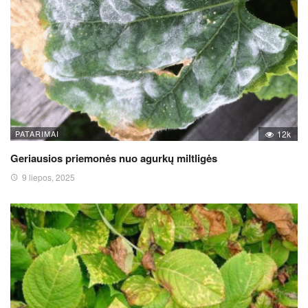
PATARIMAI
12k
Geriausios priemonės nuo agurkų miltligės
9 liepos, 2025