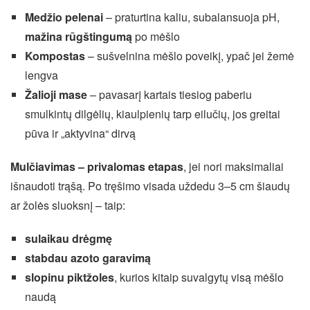
Medžio pelenai
– praturtina kaliu, subalansuoja pH,
mažina rūgštingumą
po mėšlo
Kompostas
– sušvelnina mėšlo poveikį, ypač jei žemė
lengva
Žalioji mase
– pavasarį kartais tiesiog paberiu
smulkintų dilgėlių, kiaulpienių tarp eilučių, jos greitai
pūva ir „aktyvina“ dirvą
Mulčiavimas – privalomas etapas
, jei nori maksimaliai
išnaudoti trąšą. Po tręšimo visada uždedu 3–5 cm šiaudų
ar žolės sluoksnį – taip:
sulaikau drėgmę
stabdau azoto garavimą
slopinu piktžoles
, kurios kitaip suvalgytų visą mėšlo
naudą