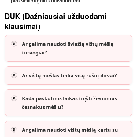
plokščiadugniu kultivatoriumi
.
DUK (Dažniausiai užduodami
klausimai)
Ar galima naudoti šviežią vištų mėšlą
tiesiogiai?
Ar vištų mėšlas tinka visų rūšių dirvai?
Kada paskutinis laikas tręšti žieminius
česnakus mėšlu?
Ar galima naudoti vištų mėšlą kartu su