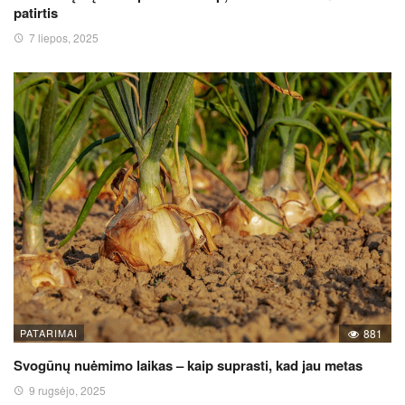
patirtis
7 liepos, 2025
PATARIMAI
881
Svogūnų nuėmimo laikas – kaip suprasti, kad jau metas
9 rugsėjo, 2025