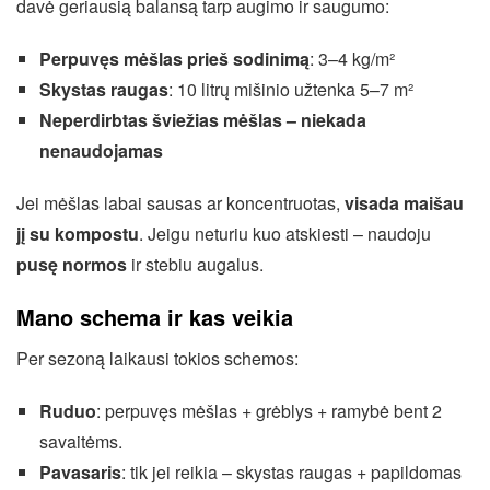
davė geriausią balansą tarp augimo ir saugumo:
Perpuvęs mėšlas prieš sodinimą
: 3–4 kg/m²
Skystas raugas
: 10 litrų mišinio užtenka 5–7 m²
Neperdirbtas šviežias mėšlas – niekada
nenaudojamas
Jei mėšlas labai sausas ar koncentruotas,
visada maišau
jį su kompostu
. Jeigu neturiu kuo atskiesti – naudoju
pusę normos
ir stebiu augalus.
Mano schema ir kas veikia
Per sezoną laikausi tokios schemos:
Ruduo
: perpuvęs mėšlas + grėblys + ramybė bent 2
savaitėms.
Pavasaris
: tik jei reikia – skystas raugas + papildomas