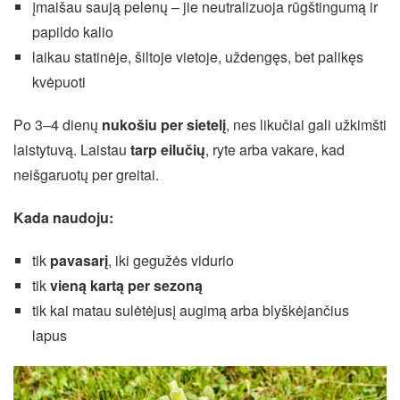
įmaišau saują pelenų – jie neutralizuoja rūgštingumą ir
papildo kalio
laikau statinėje, šiltoje vietoje, uždengęs, bet palikęs
kvėpuoti
Po 3–4 dienų
nukošiu per sietelį
, nes likučiai gali užkimšti
laistytuvą. Laistau
tarp eilučių
, ryte arba vakare, kad
neišgaruotų per greitai.
Kada naudoju:
tik
pavasarį
, iki gegužės vidurio
tik
vieną kartą per sezoną
tik kai matau sulėtėjusį augimą arba blyškėjančius
lapus