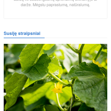
darže. Mėgstu paprastumą, natūralumą.
Susiję straipsniai