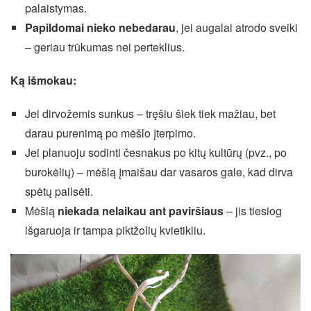
palaistymas.
Papildomai nieko nebedarau
, jei augalai atrodo sveiki
– geriau trūkumas nei perteklius.
Ką išmokau:
Jei dirvožemis sunkus – tręšiu šiek tiek mažiau, bet
darau purenimą po mėšlo įterpimo.
Jei planuoju sodinti česnakus po kitų kultūrų (pvz., po
burokėlių) – mėšlą įmaišau dar vasaros gale, kad dirva
spėtų pailsėti.
Mėšlą
niekada nelaikau ant paviršiaus
– jis tiesiog
išgaruoja ir tampa piktžolių kvietikliu.