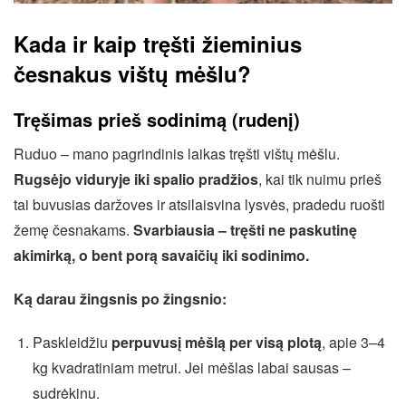
Kada ir kaip tręšti žieminius
česnakus vištų mėšlu?
Tręšimas prieš sodinimą (rudenį)
Ruduo – mano pagrindinis laikas tręšti vištų mėšlu.
Rugsėjo viduryje iki spalio pradžios
, kai tik nuimu prieš
tai buvusias daržoves ir atsilaisvina lysvės, pradedu ruošti
žemę česnakams.
Svarbiausia – tręšti ne paskutinę
akimirką, o bent porą savaičių iki sodinimo.
Ką darau žingsnis po žingsnio:
Paskleidžiu
perpuvusį mėšlą per visą plotą
, apie 3–4
kg kvadratiniam metrui. Jei mėšlas labai sausas –
sudrėkinu.