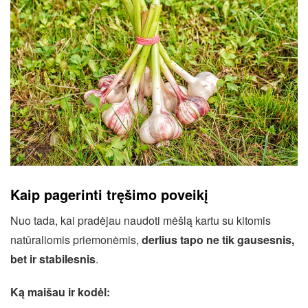
Kaip pagerinti tręšimo poveikį
Nuo tada, kai pradėjau naudoti mėšlą kartu su kitomis
natūraliomis priemonėmis,
derlius tapo ne tik gausesnis,
bet ir stabilesnis
.
Ką maišau ir kodėl: