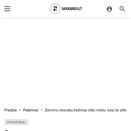
Pradžia
Patarimai
Žieminių česnakų tręšimas vištų mėšlu: kaip tai atlikti t
PATARIMAI