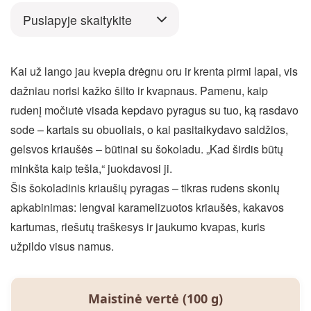
Puslapyje skaitykite
Kai už lango jau kvepia drėgnu oru ir krenta pirmi lapai, vis
dažniau norisi kažko šilto ir kvapnaus. Pamenu, kaip
rudenį močiutė visada kepdavo pyragus su tuo, ką rasdavo
sode – kartais su obuoliais, o kai pasitaikydavo saldžios,
gelsvos kriaušės – būtinai su šokoladu. „Kad širdis būtų
minkšta kaip tešla,“ juokdavosi ji.
Šis šokoladinis kriaušių pyragas – tikras rudens skonių
apkabinimas: lengvai karamelizuotos kriaušės, kakavos
kartumas, riešutų traškesys ir jaukumo kvapas, kuris
užpildo visus namus.
Maistinė vertė (100 g)