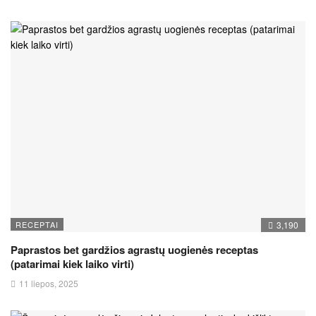
RECEPTAI
3,190
Paprastos bet gardžios agrastų uogienės receptas
(patarimai kiek laiko virti)
11 liepos, 2025