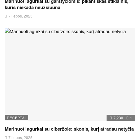
Marinuoti agurkai su garstyčiomis: pikantiškas stiklainis,
kuris niekada neužsibūna
7 liepos, 2025
RECEPTAI
7,230
1
Marinuoti agurkai su ciberžole: skonis, kurį atradau netyčia
7 liepos, 2025