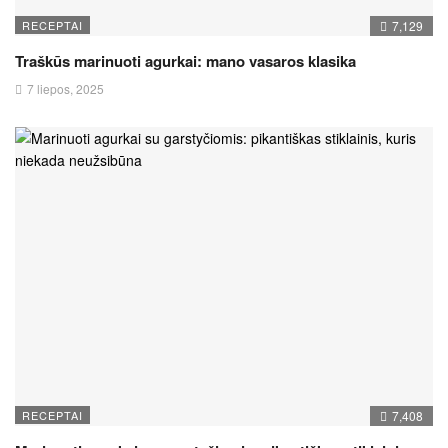
RECEPTAI
7,129
Traškūs marinuoti agurkai: mano vasaros klasika
7 liepos, 2025
RECEPTAI
7,408