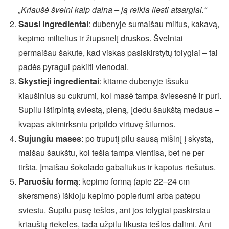
„Kriaušė švelni kaip daina – ją reikia liesti atsargiai.“
Sausi ingredientai
: dubenyje sumaišau miltus, kakavą,
kepimo miltelius ir žiupsnelį druskos. Švelniai
permaišau šakute, kad viskas pasiskirstytų tolygiai – tai
padės pyragui pakilti vienodai.
Skystieji ingredientai
: kitame dubenyje išsuku
kiaušinius su cukrumi, kol masė tampa šviesesnė ir puri.
Supilu ištirpintą sviestą, pieną, įdedu šaukštą medaus –
kvapas akimirksniu pripildo virtuvę šilumos.
Sujungiu mases
: po truputį pilu sausą mišinį į skystą,
maišau šaukštu, kol tešla tampa vientisa, bet ne per
tiršta. Įmaišau šokolado gabaliukus ir kapotus riešutus.
Paruošiu formą
: kepimo formą (apie 22–24 cm
skersmens) iškloju kepimo popieriumi arba patepu
sviestu. Supilu pusę tešlos, ant jos tolygiai paskirstau
kriaušių riekeles, tada užpilu likusia tešlos dalimi. Ant