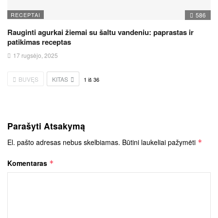
RECEPTAI
586
Rauginti agurkai žiemai su šaltu vandeniu: paprastas ir
patikimas receptas
17 rugsėjo, 2025
BUVĘS
KITAS
1
iš
36
Parašyti Atsakymą
El. pašto adresas nebus skelbiamas.
Būtini laukeliai pažymėti
*
Komentaras
*