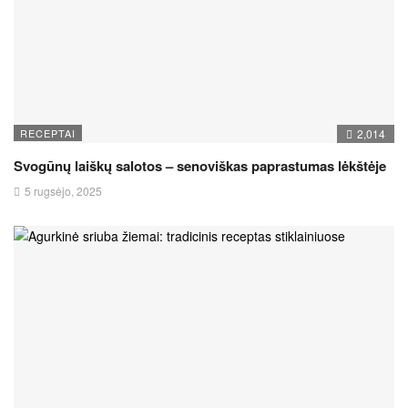
RECEPTAI
2,014
Svogūnų laiškų salotos – senoviškas paprastumas lėkštėje
5 rugsėjo, 2025