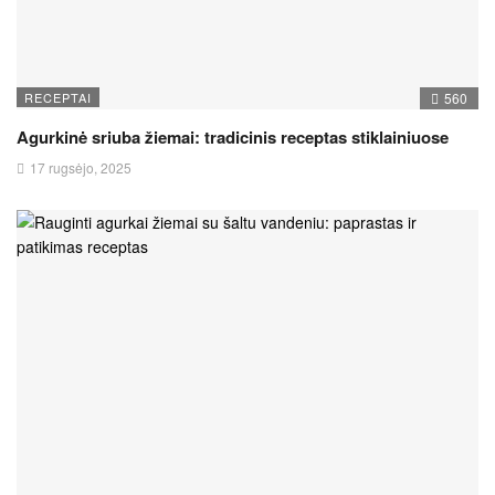
RECEPTAI
560
Agurkinė sriuba žiemai: tradicinis receptas stiklainiuose
17 rugsėjo, 2025