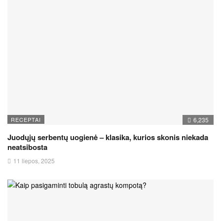
RECEPTAI
6,235
Juodųjų serbentų uogienė – klasika, kurios skonis niekada
neatsibosta
11 liepos, 2025