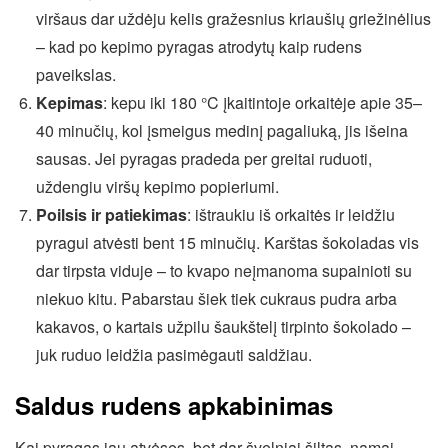
viršaus dar uždėju kelis gražesnius kriaušių griežinėlius
– kad po kepimo pyragas atrodytų kaip rudens
paveikslas.
Kepimas
: kepu iki 180 °C įkaitintoje orkaitėje apie 35–
40 minučių, kol įsmeigus medinį pagaliuką, jis išeina
sausas. Jei pyragas pradeda per greitai ruduoti,
uždengiu viršų kepimo popieriumi.
Poilsis ir patiekimas
: ištraukiu iš orkaitės ir leidžiu
pyragui atvėsti bent 15 minučių. Karštas šokoladas vis
dar tirpsta viduje – to kvapo neįmanoma supainioti su
niekuo kitu. Pabarstau šiek tiek cukraus pudra arba
kakavos, o kartais užpilu šaukštelį tirpinto šokolado –
juk ruduo leidžia pasimėgauti saldžiau.
Saldus rudens apkabinimas
Kai pyragas jau atvėsęs, bet dar švelniai šiltas, namai