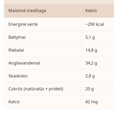
Maistinė medžiaga
Kiekis
Energinė vertė
~290 kcal
Baltymai
5,1 g
Riebalai
14,8 g
Angliavandeniai
34,2 g
Skaidulos
2,8 g
Cukrūs (natūralūs + pridėti)
20 g
Kalcis
42 mg