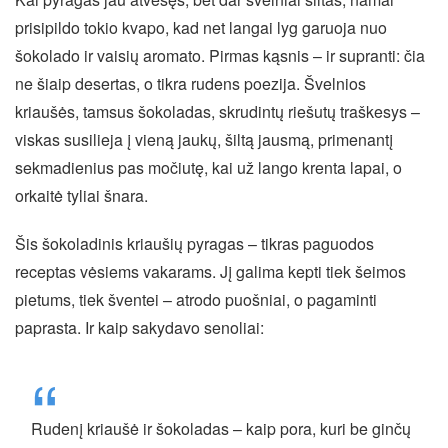
prisipildo tokio kvapo, kad net langai lyg garuoja nuo
šokolado ir vaisių aromato. Pirmas kąsnis – ir supranti: čia
ne šiaip desertas, o tikra rudens poezija. Švelnios
kriaušės, tamsus šokoladas, skrudintų riešutų traškesys –
viskas susilieja į vieną jaukų, šiltą jausmą, primenantį
sekmadienius pas močiutę, kai už lango krenta lapai, o
orkaitė tyliai šnara.
Šis šokoladinis kriaušių pyragas – tikras paguodos
receptas vėsiems vakarams. Jį galima kepti tiek šeimos
pietums, tiek šventei – atrodo puošniai, o pagaminti
paprasta. Ir kaip sakydavo senoliai:
Rudenį kriaušė ir šokoladas – kaip pora, kuri be ginčų