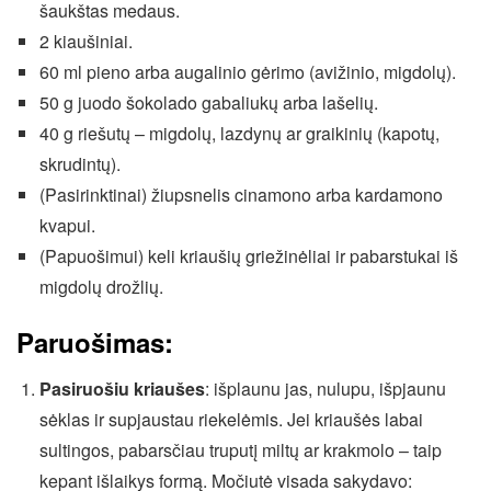
šaukštas medaus.
2 kiaušiniai.
60 ml pieno arba augalinio gėrimo (avižinio, migdolų).
50 g juodo šokolado gabaliukų arba lašelių.
40 g riešutų – migdolų, lazdynų ar graikinių (kapotų,
skrudintų).
(Pasirinktinai) žiupsnelis cinamono arba kardamono
kvapui.
(Papuošimui) keli kriaušių griežinėliai ir pabarstukai iš
migdolų drožlių.
Paruošimas:
Pasiruošiu kriaušes
: išplaunu jas, nulupu, išpjaunu
sėklas ir supjaustau riekelėmis. Jei kriaušės labai
sultingos, pabarsčiau truputį miltų ar krakmolo – taip
kepant išlaikys formą. Močiutė visada sakydavo: