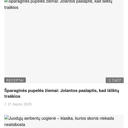
RECEPTAI
7,417
Šparaginės pupelės žiemai: Jolantos paslaptis, kad išliktų
traškios
21 liepos, 2025