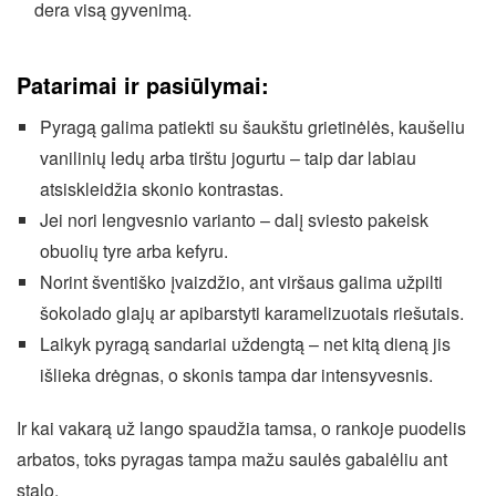
dera visą gyvenimą.
Patarimai ir pasiūlymai:
Pyragą galima patiekti su šaukštu grietinėlės, kaušeliu
vanilinių ledų arba tirštu jogurtu – taip dar labiau
atsiskleidžia skonio kontrastas.
Jei nori lengvesnio varianto – dalį sviesto pakeisk
obuolių tyre arba kefyru.
Norint šventiško įvaizdžio, ant viršaus galima užpilti
šokolado glajų ar apibarstyti karamelizuotais riešutais.
Laikyk pyragą sandariai uždengtą – net kitą dieną jis
išlieka drėgnas, o skonis tampa dar intensyvesnis.
Ir kai vakarą už lango spaudžia tamsa, o rankoje puodelis
arbatos, toks pyragas tampa mažu saulės gabalėliu ant
stalo.