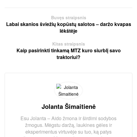
Buvęs straipsnis
Labai skanios šviežių kopūstų salotos – daržo kvapas
lėkštėje
Kitas straipsnis
Kaip pasirinkti tinkamą MTZ kuro siurblį savo
traktoriui?
Jolanta Šimaitienė
Esu Jolanta – Aido žmona ir širdimi sodybos
žmogus. Mėgstu daržą, laukines gėles ir
eksperimentus virtuvėje su tuo, ką patys