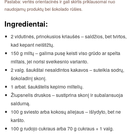
Pastaba: vertės orientacinės ir gali skirtis priklausomai nuo
naudojamų produktų bei šokolado rūšies.
Ingredientai:
2 vidutinės, prinokusios kriaušės – saldžios, bet tvirtos,
kad kepant neištižtų.
150 g miltų – galima pusę keisti viso grūdo ar spelta
miltais, jei norisi sveikesnio varianto.
2 valg. šaukštai nesaldintos kakavos – suteikia sodrų,
šokoladinį skonį.
1 arbat. šaukštelis kepimo miltelių.
Žiupsnelis druskos – sustiprina skonį ir subalansuoja
saldumą.
100 g sviesto arba kokosų aliejaus – išlydyto, bet ne
karšto.
100 g rudojo cukraus arba 70 g cukraus + 1 valg.